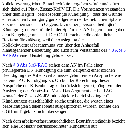
kollektivvertraglichen Entgeltreduktion ergeben würde und stützt
sich dabei auf Pkt 4. Zusatz-KollV EP. Die Vorinstanzen verstanden
unter dem Begriff „betriebsbedingte Kündigung“, dass die Gründe
einer solchen Kündigung ganz allgemein der betrieblichen Sphäre
zuzurechnen sind – im Gegensatz zu einer „personenbedingten“
Kündigung, deren Gründe in der Sphäre des AN liegen – und gaben
dem Klagebegehren statt. Der OGH erachtete die ordentliche
Revision für zulässig, weil die Auslegung der
Kollektivvertragsbestimmung von über den Anlassfall
hinausgehender Bedeutung und auch zum Verständnis des
§ 3 Abs 5
AVRAG
eine Klarstellung geboten sei.
Nach
§ 3 Abs 5 AVRAG
stehen dem AN im Falle einer
privilegierten DN-Kündigung die zum Zeitpunkt einer solchen
Beendigung des Arbeitsverhältnisses gebührenden Ansprüche wie
bei einer AG-Kündigung zu. Ob bei der Berechnung dieser
Ansprüche der Krisenbeitrag zu berücksichtigen ist, hängt von der
Auslegung des Zusatz-KollV ab. Das Argument der bekl AG,
wonach der Zusatz-KollV mit „objektiv betriebsbedingten“
Kündigungen ausschließlich solche umfasse, die wegen eines
beabsichtigten Stellenabbaus ausgesprochen würden, konnte den
OGH im Ergebnis nicht überzeugen.
Nach dem arbeitsverfassungsrechtlichen Begriffsverständnis bezieht
sich eine „objektiv betriebsbedingte“ Kündigung auf