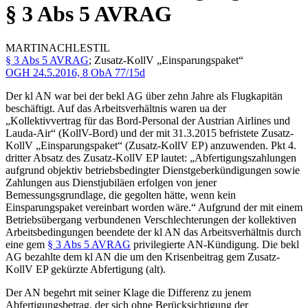
§ 3 Abs 5 AVRAG
MARTINA
CHLESTIL
§ 3 Abs 5 AVRAG
; Zusatz-KollV „Einsparungspaket“
OGH
24.5.2016,
8 ObA 77/15d
Der kl AN war bei der bekl AG über zehn Jahre als Flugkapitän
beschäftigt. Auf das Arbeitsverhältnis waren ua der
„Kollektivvertrag für das Bord-Personal der Austrian Airlines und
Lauda-Air“ (KollV-Bord) und der mit 31.3.2015 befristete Zusatz-
KollV „Einsparungspaket“ (Zusatz-KollV EP) anzuwenden. Pkt 4.
dritter Absatz des Zusatz-KollV EP lautet: „
Abfertigungszahlungen
aufgrund objektiv betriebsbedingter Dienstgeberkündigungen sowie
Zahlungen aus Dienstjubiläen erfolgen von jener
Bemessungsgrundlage, die gegolten hätte, wenn kein
Einsparungspaket vereinbart worden wäre.
“ Aufgrund der mit einem
Betriebsübergang verbundenen Verschlechterungen der kollektiven
Arbeitsbedingungen beendete der kl AN das Arbeitsverhältnis durch
eine gem
§ 3 Abs 5 AVRAG
privilegierte AN-Kündigung. Die bekl
AG bezahlte dem kl AN die um den Krisenbeitrag gem Zusatz-
KollV EP gekürzte Abfertigung (alt).
Der AN begehrt mit seiner Klage die Differenz zu jenem
Abfertigungsbetrag, der sich ohne Berücksichtigung der