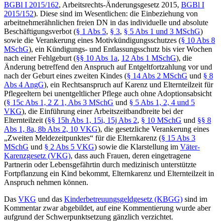
BGBl I 2015/162
, Arbeitsrechts-Änderungsgesetz 2015,
BGBl I
2015/152
). Diese sind im Wesentlichen: die Einbeziehung von
arbeitnehmerähnlichen freien DN in das individuelle und absolute
Beschäftigungsverbot (
§ 1 Abs 5
,
§ 3
,
§ 5 Abs 1 und 3 MSchG
)
sowie die Verankerung eines Motivkündigungsschutzes (
§ 10 Abs 8
MSchG
), ein Kündigungs- und Entlassungsschutz bis vier Wochen
nach einer Fehlgeburt (
§§ 10 Abs 1a
,
12 Abs 1 MSchG
), die
Änderung betreffend den Anspruch auf Entgeltfortzahlung vor und
nach der Geburt eines zweiten Kindes (
§ 14 Abs 2 MSchG
und
§ 8
Abs 4 AngG
), ein Rechtsanspruch auf Karenz und Elternteilzeit für
Pflegeeltern bei unentgeltlicher Pflege auch ohne Adoptionsabsicht
(
§ 15c Abs 1, 2 Z 1, Abs 3 MSchG
und
§ 5 Abs 1, 2, 4 und 5
VKG
), die Einführung einer Arbeitszeitbandbreite bei der
Elternteilzeit (
§§ 15h Abs 1, 15i, 15j Abs 2
,
§ 10 MSchG
und
§§ 8
Abs 1, 8a, 8b Abs 2, 10 VKG
), die gesetzliche Verankerung eines
„Zweiten Meldezeitpunktes“ für die Elternkarenz (
§ 15 Abs 3
MSchG
und
§ 2 Abs 5 VKG
) sowie die Klarstellung im
Väter-
Karenzgesetz (VKG)
, dass auch Frauen, deren eingetragene
Partnerin oder Lebensgefährtin durch medizinisch unterstützte
Fortpflanzung ein Kind bekommt, Elternkarenz und Elternteilzeit in
Anspruch nehmen können.
Das
VKG
und das
Kinderbetreuungsgeldgesetz (KBGG)
sind im
Kommentar zwar abgebildet, auf eine Kommentierung wurde aber
aufgrund der Schwerpunktsetzung gänzlich verzichtet.