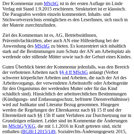
Der Kommentar zum
MSchG
ist in der ersten Auflage im Linde
Verlag mit Stand 1.9.2015 erschienen. Strukturiert ist er klassisch.
Die Paragrafen werden einzeln kommentiert. Inhalts- und
Stichwortverzeichnis ermöglichen es den LeserInnen, sich rasch in
der Materie zurechtzufinden.
Ziel des Kommentars ist es, AG, BetriebsrätInnen,
Präventivfachkräften, aber auch AN eine Hilfestellung bei der
Anwendung des
MSchG
zu bieten. Es konzentriert sich inhaltlich
stark auf die Bestimmungen zum Schutz der AN am Arbeitsplatz als
werdende oder stillende Mütter sowie nach der Geburt eines Kindes.
Guten Überblick bietet der Kommentar jedenfalls, was den Bereich
der verbotenen Arbeiten nach
§§ 4 ff MSchG
anlangt (Verbot
schwerer körperlicher Arbeiten und Arbeiten, die nach der Art des
Arbeitsvorgangs, der verwendeten Arbeitsstoffe oder Arbeitsgeräte
für den Organismus der werdenden Mutter oder für das Kind
schädlich sind). Hinsichtlich der arbeitsrechtlichen Bestimmungen
(Kündigungs- und Entlassungsschutz, befristete Dienstverhältnisse)
wird auf Judikatur und Literatur Bezug genommen. Hingegen
werden die Regelungen der Elternkarenz nach §§ 15 ff und der
Elternteilzeit nach §§ 15h ff samt Verfahren zur Durchsetzung nur in
Grundzügen erläutert. Leider sind im Kommentar die Änderungen
im
MSchG
/
VKG
, die mit 1.1.2016 in Kraft getreten sind, nicht
enthalten (
BGBl I 2015/149
, Sozialrechts-Änderungsgesetz 2015,