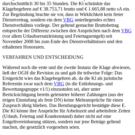
durchschnittlich 30 bis 35 Stunden. Die Kl schränkte das
Klagebegehren auf € 38.753,71 brutto und € 1.665,88 netto sA ein.
Zur Begründung brachte sie vor, dass in Wirklichkeit kein freier
Dienstvertrag, sondern ein dem
VBG
unterliegendes echtes
Dienstverhältnis vorliege. Der geltend gemachte Bruttobetrag
entspreche der Differenz zwischen den Ansprüchen nach dem
VBG
(vor allem Urlaubsersatzleistung und Feiertagsentgelt) seit
November 2008 bis zum Ende des Dienstverhältnisses und den
erhaltenen Honoraren.
VERFAHREN UND ENTSCHEIDUNG
Während noch die erste und die zweite Instanz die Klage abwiesen,
ließ der OGH die Revision zu und gab ihr teilweise Folge: Das
Erstgericht wies das Klagebegehren ab, da die Kl als juristische
Referentin zwar nach dem
VBG
(in die Entlohnungs- und
Bewertungsgruppe v1/1) einzustufen sei, aber unter
Berücksichtigung bereits geleisteter höherer Zahlungen (aus der
irrigen Einstufung als freie DN) keine Mehransprüche für einen
Zuspruch übrig blieben. Das Berufungsgericht bestätigte diese E.
Die Kl könne ihre Ansprüche für Arbeitszeit und arbeitsfreie Zeiten
(Urlaub, Feiertag und Krankenstand) daher nicht auf eine
Entgeltvereinbarung stützen, sondern nur jene Beträge geltend
machen, die gesetzlich vorgesehen seien.