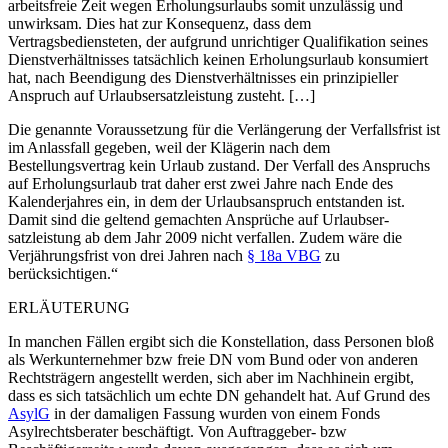
arbeitsfreie Zeit wegen Erholungsurlaubs somit unzulässig und
unwirksam. Dies hat zur Konsequenz, dass dem
Vertragsbediensteten, der aufgrund unrichtiger Qualifikation seines
Dienstverhältnisses tatsächlich keinen Erholungsurlaub konsumiert
hat, nach Beendigung des Dienstverhältnisses ein prinzipieller
Anspruch auf Urlaubsersatzleistung zusteht. […]
Die genannte Voraussetzung für die Verlängerung der Verfallsfrist ist
im Anlassfall gegeben, weil der Klägerin nach dem
Bestellungsvertrag kein Urlaub zustand. Der Verfall des Anspruchs
auf Erholungsurlaub trat daher erst zwei Jahre nach Ende des
Kalenderjahres ein, in dem der Urlaubsanspruch entstanden ist.
Damit sind die geltend gemachten Ansprüche auf Urlaubser-
satzleistung ab dem Jahr 2009 nicht verfallen. Zudem wäre die
Verjährungsfrist von drei Jahren nach
§ 18a VBG
zu
berücksichtigen.“
ERLÄUTERUNG
In manchen Fällen ergibt sich die Konstellation, dass Personen bloß
als Werkunternehmer bzw freie DN vom Bund oder von anderen
Rechtsträgern angestellt werden, sich aber im Nachhinein ergibt,
dass es sich tatsächlich um echte DN gehandelt hat. Auf Grund des
AsylG
in der damaligen Fassung wurden von einem Fonds
Asylrechtsberater beschäftigt. Von Auftraggeber- bzw