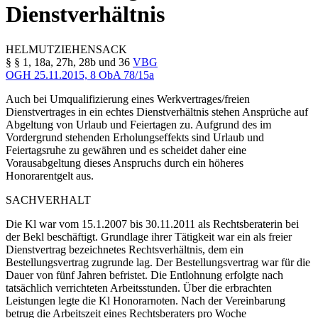
Dienstverhältnis
HELMUT
ZIEHENSACK
§ § 1, 18a, 27h, 28b und 36
VBG
OGH
25.11.2015,
8 ObA 78/15a
Auch bei Umqualifizierung eines Werkvertrages/freien
Dienstvertrages in ein echtes Dienstverhältnis stehen Ansprüche auf
Abgeltung von Urlaub und Feiertagen zu. Aufgrund des im
Vordergrund stehenden Erholungseffekts sind Urlaub und
Feiertagsruhe zu gewähren und es scheidet daher eine
Vorausabgeltung dieses Anspruchs durch ein höheres
Honorarentgelt aus.
SACHVERHALT
Die Kl war vom 15.1.2007 bis 30.11.2011 als Rechtsberaterin bei
der Bekl beschäftigt. Grundlage ihrer Tätigkeit war ein als freier
Dienstvertrag bezeichnetes Rechtsverhältnis, dem ein
Bestellungsvertrag zugrunde lag. Der Bestellungsvertrag war für die
Dauer von fünf Jahren befristet. Die Entlohnung erfolgte nach
tatsächlich verrichteten Arbeitsstunden. Über die erbrachten
Leistungen legte die Kl Honorarnoten. Nach der Vereinbarung
betrug die Arbeitszeit eines Rechtsberaters pro Woche