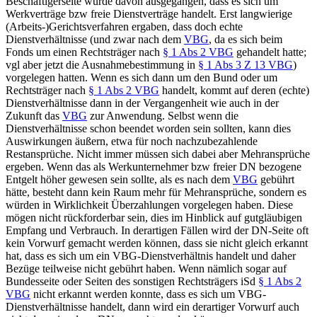
Beschäftigerseite wurde davon ausgegangen, dass es sich um
Werkverträge bzw freie Dienstverträge handelt. Erst langwierige
(Arbeits-)Gerichtsverfahren ergaben, dass doch echte
Dienstverhältnisse (und zwar nach dem
VBG
, da es sich beim
Fonds um einen Rechtsträger nach
§ 1 Abs 2 VBG
gehandelt hatte;
vgl aber jetzt die Ausnahmebestimmung in
§ 1 Abs 3 Z 13 VBG
)
vorgelegen hatten. Wenn es sich dann um den Bund oder um
Rechtsträger nach
§ 1 Abs 2 VBG
handelt, kommt auf deren (echte)
Dienstverhältnisse dann in der Vergangenheit wie auch in der
Zukunft das
VBG
zur Anwendung. Selbst wenn die
Dienstverhältnisse schon beendet worden sein sollten, kann dies
Auswirkungen äußern, etwa für noch nachzubezahlende
Restansprüche. Nicht immer müssen sich dabei aber Mehransprüche
ergeben. Wenn das als Werkunternehmer bzw freier DN bezogene
Entgelt höher gewesen sein sollte, als es nach dem
VBG
gebührt
hätte, besteht dann kein Raum mehr für Mehransprüche, sondern es
würden in Wirklichkeit Überzahlungen vorgelegen haben. Diese
mögen nicht rückforderbar sein, dies im Hinblick auf gutgläubigen
Empfang und Verbrauch. In derartigen Fällen wird der DN-Seite oft
kein Vorwurf gemacht werden können, dass sie nicht gleich erkannt
hat, dass es sich um ein VBG-Dienstverhältnis handelt und daher
Bezüge teilweise nicht gebührt haben. Wenn nämlich sogar auf
Bundesseite oder Seiten des sonstigen Rechtsträgers iSd
§ 1 Abs 2
VBG
nicht erkannt werden konnte, dass es sich um VBG-
Dienstverhältnisse handelt, dann wird ein derartiger Vorwurf auch