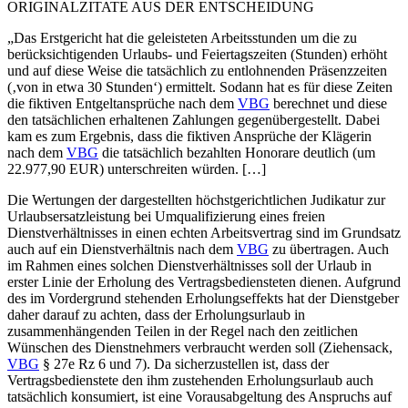
ORIGINALZITATE AUS DER ENTSCHEIDUNG
„Das Erstgericht hat die geleisteten Arbeitsstunden um die zu
berücksichtigenden Urlaubs- und Feiertagszeiten (Stunden) erhöht
und auf diese Weise die tatsächlich zu entlohnenden Präsenzzeiten
(‚von in etwa 30 Stunden‘) ermittelt. Sodann hat es für diese Zeiten
die fiktiven Entgeltansprüche nach dem
VBG
berechnet und diese
den tatsächlichen erhaltenen Zahlungen gegenübergestellt. Dabei
kam es zum Ergebnis, dass die fiktiven Ansprüche der Klägerin
nach dem
VBG
die tatsächlich bezahlten Honorare deutlich (um
22.977,90 EUR) unterschreiten würden. […]
Die Wertungen der dargestellten höchstgerichtlichen Judikatur zur
Urlaubsersatzleistung bei Umqualifizierung eines freien
Dienstverhältnisses in einen echten Arbeitsvertrag sind im Grundsatz
auch auf ein Dienstverhältnis nach dem
VBG
zu übertragen. Auch
im Rahmen eines solchen Dienstverhältnisses soll der Urlaub in
erster Linie der Erholung des Vertragsbediensteten dienen. Aufgrund
des im Vordergrund stehenden Erholungseffekts hat der Dienstgeber
daher darauf zu achten, dass der Erholungsurlaub in
zusammenhängenden Teilen in der Regel nach den zeitlichen
Wünschen des Dienstnehmers verbraucht werden soll (
Ziehensack
,
VBG
§ 27e Rz 6 und 7). Da sicherzustellen ist, dass der
Vertragsbedienstete den ihm zustehenden Erholungsurlaub auch
tatsächlich konsumiert, ist eine Vorausabgeltung des Anspruchs auf