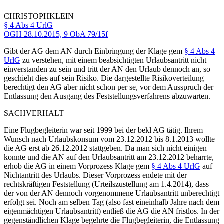
CHRISTOPH
KLEIN
§ 4 Abs 4 UrlG
OGH
28.10.2015,
9 ObA 79/15f
Gibt der AG dem AN durch Einbringung der Klage gem
§ 4 Abs 4
UrlG
zu verstehen, mit einem beabsichtigten Urlaubsantritt nicht
einverstanden zu sein und tritt der AN den Urlaub dennoch an, so
geschieht dies auf sein Risiko. Die dargestellte Risikoverteilung
berechtigt den AG aber nicht schon per se, vor dem Ausspruch der
Entlassung den Ausgang des Feststellungsverfahrens abzuwarten.
SACHVERHALT
Eine Flugbegleiterin war seit 1999 bei der bekl AG tätig. Ihrem
Wunsch nach Urlaubskonsum vom 23.12.2012 bis 8.1.2013 wollte
die AG erst ab 26.12.2012 stattgeben. Da man sich nicht einigen
konnte und die AN auf den Urlaubsantritt am 23.12.2012 beharrte,
erhob die AG in einem Vorprozess Klage gem
§ 4 Abs 4 UrlG
auf
Nichtantritt des Urlaubs. Dieser Vorprozess endete mit der
rechtskräftigen Feststellung (Urteilszustellung am 1.4.2014), dass
der von der AN dennoch vorgenommene Urlaubsantritt unberechtigt
erfolgt sei. Noch am selben Tag (also fast eineinhalb Jahre nach dem
eigenmächtigen Urlaubsantritt) entließ die AG die AN fristlos. In der
gegenständlichen Klage begehrte die Flugbegleiterin, die Entlassung