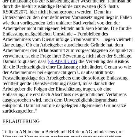
der Entlassung bis zur Klarstellung aller wesentlichen Tatumstände
durch die hiefür zuständige Behörde zuzuwarten (RIS-Justiz
RS0029207), hier nicht herangezogen werden. Denn im
Unterschied zu den dort definierten Voraussetzungen liegt in Fällen
wie dem vorliegenden kein unklarer Sachverhalt vor, den der
Arbeitgeber nicht mit eigenen Mitteln aufklären könnte. Die für die
Entlassung maßgeblichen Umstände – Fernbleiben des
Arbeitnehmers vom Dienst infolge Urlaubsantritts – liegen vielmehr
klar zutage. Ob ein Arbeitgeber ausreichende Gründe hat, dem
Arbeitnehmer den Urlaubsantritt zum vorgeschlagenen Zeitpunkt zu
verwehren, ist eine Frage ihrer Bewertung, nicht aber der Sachlage.
Daraus folgt aber, dass
§ 4 Abs 4 UrlG
die Verteilung des Risikos
für die Rechtzeitigkeit einer Entlassung nicht ändert. Genau so wie
der Arbeitnehmer bei eigenmächtigem Urlaubsantritt trotz
Feststellungsklage des Arbeitgebers eine die sofortige Entlassung
rechtfertigende Dienstverfehlung riskiert, muss danach der
Arbeitgeber die Folgen der Einschätzung tragen, ob eine
Entlassung, die erst nach Abschluss des gerichtlichen Verfahrens
ausgesprochen wird, noch dem Unverzüglichkeitsgrundsatz
entspricht. Dafür ist auf die dargelegten allgemeinen Grundsätze
zurückzugreifen.“
ERLÄUTERUNG
Teilt ein AN in einem Betrieb mit BR dem AG mindestens drei