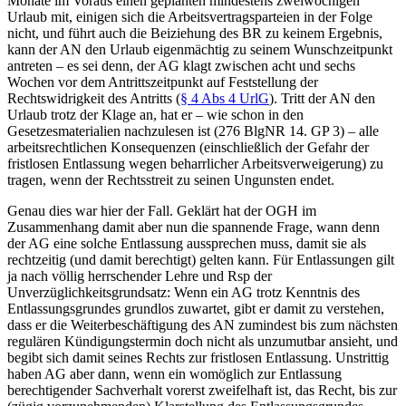
Monate im Voraus einen geplanten mindestens zweiwöchigen
Urlaub mit, einigen sich die Arbeitsvertragsparteien in der Folge
nicht, und führt auch die Beiziehung des BR zu keinem Ergebnis,
kann der AN den Urlaub eigenmächtig zu seinem Wunschzeitpunkt
antreten – es sei denn, der AG klagt zwischen acht und sechs
Wochen vor dem Antrittszeitpunkt auf Feststellung der
Rechtswidrigkeit des Antritts (
§ 4 Abs 4 UrlG
). Tritt der AN den
Urlaub trotz der Klage an, hat er – wie schon in den
Gesetzesmaterialien nachzulesen ist (276 BlgNR 14. GP 3) – alle
arbeitsrechtlichen Konsequenzen (einschließlich der Gefahr der
fristlosen Entlassung wegen beharrlicher Arbeitsverweigerung) zu
tragen, wenn der Rechtsstreit zu seinen Ungunsten endet.
Genau dies war hier der Fall. Geklärt hat der OGH im
Zusammenhang damit aber nun die spannende Frage,
wann
denn
der AG eine solche Entlassung aussprechen muss, damit sie als
rechtzeitig (und damit berechtigt) gelten kann. Für Entlassungen gilt
ja nach völlig herrschender Lehre und Rsp der
Unverzüglichkeitsgrundsatz: Wenn ein AG trotz Kenntnis des
Entlassungsgrundes grundlos zuwartet, gibt er damit zu verstehen,
dass er die Weiterbeschäftigung des AN zumindest bis zum nächsten
regulären Kündigungstermin doch nicht als unzumutbar ansieht, und
begibt sich damit seines Rechts zur fristlosen Entlassung. Unstrittig
haben AG aber dann, wenn ein womöglich zur Entlassung
berechtigender Sachverhalt vorerst zweifelhaft ist, das Recht, bis zur