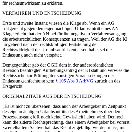
für rechtsunwirksam zu erklären.
VERFAHREN UND ENTSCHEIDUNG
Erste und zweite Instanz wiesen die Klage ab. Wenn ein AG
fristgerecht gegen den eigenmächtigen Urlaubsantritt eines AN
Klage erhebt, hat der AN bei für ihn negativem Verfahrensausgang
die arbeitsrechtlichen Konsequenzen zu tragen. Weil der AG die Kl
umgehend nach der rechtskräftigen Feststellung der
Rechtswidrigkeit des Urlaubsantritts entlassen habe, sei die
Entlassung auch nicht verspätet.
Demgegenüber gab der OGH dem in der außerordentlichen
Revision beantragten Aufhebungsantrag der Kl statt und verwies die
Rechtssache zur Prüfung der sonstigen Voraussetzungen der
Entlassungsanfechtung gem
§ 105 Abs 3 ArbVG
zurück an das
Erstgericht.
ORIGINALZITATE AUS DER ENTSCHEIDUNG
„Es ist nicht zu übersehen, dass auch der Arbeitgeber im Zeitpunkt
des eigenmächtigen Urlaubsantritts des Arbeitnehmers über den
Prozessausgang idR noch keine Gewissheit haben wird. Dennoch
kann die zitierte Rechtsprechung, dass einem Arbeitgeber bei vorerst
zweifelhaftem Sachverhalt das Recht zugebilligt werden muss, mit