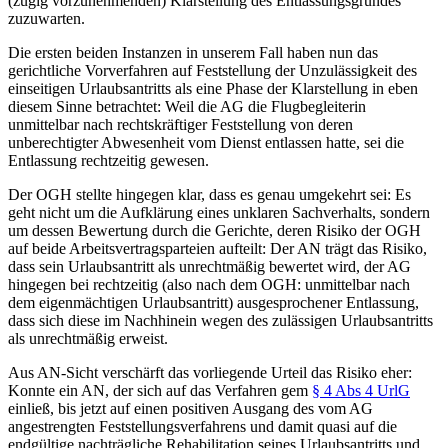
(zügig vorzunehmenden) Klarstellung des Entlassungsgrundes
zuzuwarten.
Die ersten beiden Instanzen in unserem Fall haben nun das
gerichtliche Vorverfahren auf Feststellung der Unzulässigkeit des
einseitigen Urlaubsantritts als eine Phase der Klarstellung in eben
diesem Sinne betrachtet: Weil die AG die Flugbegleiterin
unmittelbar nach rechtskräftiger Feststellung von deren
unberechtigter Abwesenheit vom Dienst entlassen hatte, sei die
Entlassung rechtzeitig gewesen.
Der OGH stellte hingegen klar, dass es genau umgekehrt sei: Es
geht nicht um die Aufklärung eines unklaren Sachverhalts, sondern
um dessen Bewertung durch die Gerichte, deren Risiko der OGH
auf beide Arbeitsvertragsparteien aufteilt: Der AN trägt das Risiko,
dass sein Urlaubsantritt als unrechtmäßig bewertet wird, der AG
hingegen bei rechtzeitig (also nach dem OGH: unmittelbar nach
dem eigenmächtigen Urlaubsantritt) ausgesprochener Entlassung,
dass sich diese im Nachhinein wegen des zulässigen Urlaubsantritts
als unrechtmäßig erweist.
Aus AN-Sicht verschärft das vorliegende Urteil das Risiko eher:
Konnte ein AN, der sich auf das Verfahren gem
§ 4 Abs 4 UrlG
einließ, bis jetzt auf einen positiven Ausgang des vom AG
angestrengten Feststellungsverfahrens und damit quasi auf die
endgültige nachträgliche Rehabilitation seines Urlaubsantritts und