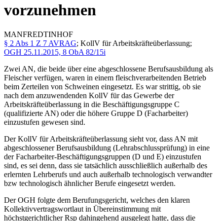
vorzunehmen
MANFRED
TINHOF
§ 2 Abs 1 Z 7 AVRAG
; KollV für Arbeitskräfteüberlassung;
OGH
25.11.2015,
8 ObA 82/15i
Zwei AN, die beide über eine abgeschlossene Berufsausbildung als
Fleischer verfügen, waren in einem fleischverarbeitenden Betrieb
beim Zerteilen von Schweinen eingesetzt. Es war strittig, ob sie
nach dem anzuwendenden KollV für das Gewerbe der
Arbeitskräfteüberlassung in die Beschäftigungsgruppe C
(qualifizierte AN) oder die höhere Gruppe D (Facharbeiter)
einzustufen gewesen sind.
Der KollV für Arbeitskräfteüberlassung sieht vor, dass AN mit
abgeschlossener Berufsausbildung (Lehrabschlussprüfung) in eine
der Facharbeiter-Beschäftigungsgruppen (D und E) einzustufen
sind, es sei denn, dass sie tatsächlich ausschließlich außerhalb des
erlernten Lehrberufs und auch außerhalb technologisch verwandter
bzw technologisch ähnlicher Berufe eingesetzt werden.
Der OGH folgte dem Berufungsgericht, welches den klaren
Kollektivvertragswortlaut in Übereinstimmung mit
höchstgerichtlicher Rsp dahingehend ausgelegt hatte, dass die