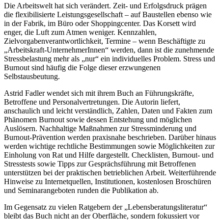
Die Arbeitswelt hat sich verändert. Zeit- und Erfolgsdruck prägen
die flexibilisierte Leistungsgesellschaft – auf Baustellen ebenso wie
in der Fabrik, im Büro oder Shoppingcenter. Das Korsett wird
enger, die Luft zum Atmen weniger. Kennzahlen,
Zielvorgabenverantwortlichkeit, Termine – wenn Beschäftigte zu
„Arbeitskraft-UnternehmerInnen“ werden, dann ist die zunehmende
Stressbelastung mehr als „nur“ ein individuelles Problem. Stress und
Burnout sind häufig die Folge dieser erzwungenen
Selbstausbeutung.
Astrid Fadler
wendet sich mit ihrem Buch an Führungskräfte,
Betroffene und Personalvertretungen. Die Autorin liefert,
anschaulich und leicht verständlich, Zahlen, Daten und Fakten zum
Phänomen Burnout sowie dessen Entstehung und möglichen
Auslösern. Nachhaltige Maßnahmen zur Stressminderung und
Burnout-Prävention werden praxisnahe
beschrieben. Darüber hinaus
werden wichtige rechtliche Bestimmungen sowie Möglichkeiten zur
Einholung von Rat und Hilfe dargestellt. Checklisten, Burnout- und
Stresstests sowie Tipps zur Gesprächsführung mit Betroffenen
unterstützen bei der praktischen betrieblichen Arbeit. Weiterführende
Hinweise zu Internetquellen, Institutionen, kostenlosen Broschüren
und Seminarangeboten runden die Publikation ab.
Im Gegensatz zu vielen Ratgebern der „Lebensberatungsliteratur“
bleibt das Buch nicht an der Oberfläche, sondern fokussiert vor