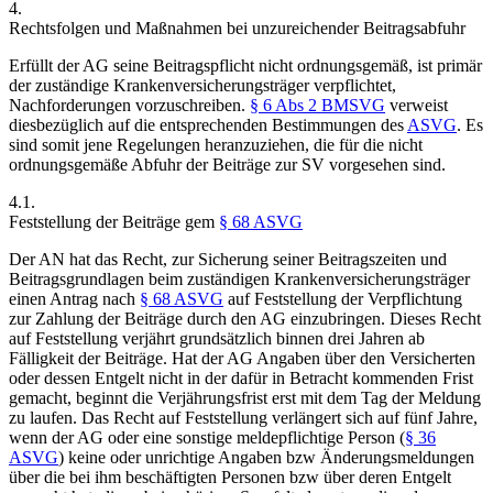
4.
Rechtsfolgen und Maßnahmen bei unzureichender Beitragsabfuhr
Erfüllt der AG seine Beitragspflicht nicht ordnungsgemäß, ist primär
der zuständige Krankenversicherungsträger verpflichtet,
Nachforderungen vorzuschreiben.
§ 6 Abs 2 BMSVG
verweist
diesbezüglich auf die entsprechenden Bestimmungen des
ASVG
. Es
sind somit jene Regelungen heranzuziehen, die für die nicht
ordnungsgemäße Abfuhr der Beiträge zur SV vorgesehen sind.
4.1.
Feststellung der Beiträge gem
§ 68 ASVG
Der AN hat das Recht, zur Sicherung seiner Beitragszeiten und
Beitragsgrundlagen beim zuständigen Krankenversicherungsträger
einen Antrag nach
§ 68 ASVG
auf Feststellung der Verpflichtung
zur Zahlung der Beiträge durch den AG einzubringen. Dieses Recht
auf Feststellung verjährt grundsätzlich binnen drei Jahren ab
Fälligkeit der Beiträge. Hat der AG Angaben über den Versicherten
oder dessen Entgelt nicht in der dafür in Betracht kommenden Frist
gemacht, beginnt die Verjährungsfrist erst mit dem Tag der Meldung
zu laufen. Das Recht auf Feststellung verlängert sich auf fünf Jahre,
wenn der AG oder eine sonstige meldepflichtige Person (
§ 36
ASVG
) keine oder unrichtige Angaben bzw Änderungsmeldungen
über die bei ihm beschäftigten Personen bzw über deren Entgelt