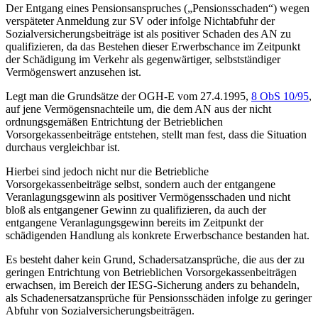
Der Entgang eines Pensionsanspruches („Pensionsschaden“) wegen
verspäteter Anmeldung zur SV oder infolge Nichtabfuhr der
Sozialversicherungsbeiträge ist als positiver Schaden des AN zu
qualifizieren, da das Bestehen dieser Erwerbschance im Zeitpunkt
der Schädigung im Verkehr als gegenwärtiger, selbstständiger
Vermögenswert anzusehen ist.
Legt man die Grundsätze der
OGH
-E vom 27.4.1995,
8 ObS 10/95
,
auf jene Vermögensnachteile um, die dem AN aus der nicht
ordnungsgemäßen Entrichtung der Betrieblichen
Vorsorgekassenbeiträge entstehen, stellt man fest, dass die Situation
durchaus vergleichbar ist.
Hierbei sind jedoch nicht nur die Betriebliche
Vorsorgekassenbeiträge selbst, sondern auch der entgangene
Veranlagungsgewinn als positiver Vermögensschaden und nicht
bloß als entgangener Gewinn zu qualifizieren, da auch der
entgangene Veranlagungsgewinn bereits im Zeitpunkt der
schädigenden Handlung als konkrete Erwerbschance bestanden hat.
Es besteht daher kein Grund, Schadersatzansprüche, die aus der zu
geringen Entrichtung von Betrieblichen Vorsorgekassenbeiträgen
erwachsen, im Bereich der IESG-Sicherung anders zu behandeln,
als Schadenersatzansprüche für Pensionsschäden infolge zu geringer
Abfuhr von Sozialversicherungsbeiträgen.