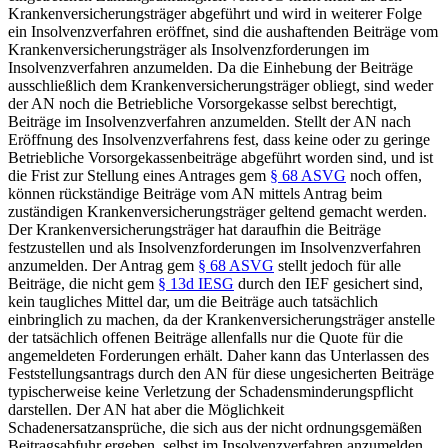
Krankenversicherungsträger abgeführt und wird in weiterer Folge
ein Insolvenzverfahren eröffnet, sind die aushaftenden Beiträge vom
Krankenversicherungsträger als Insolvenzforderungen im
Insolvenzverfahren anzumelden. Da die Einhebung der Beiträge
ausschließlich dem Krankenversicherungsträger obliegt, sind weder
der AN noch die Betriebliche Vorsorgekasse selbst berechtigt,
Beiträge im Insolvenzverfahren anzumelden. Stellt der AN nach
Eröffnung des Insolvenzverfahrens fest, dass keine oder zu geringe
Betriebliche Vorsorgekassenbeiträge abgeführt worden sind, und ist
die Frist zur Stellung eines Antrages gem
§ 68 ASVG
noch offen,
können rückständige Beiträge vom AN mittels Antrag beim
zuständigen Krankenversicherungsträger geltend gemacht werden.
Der Krankenversicherungsträger hat daraufhin die Beiträge
festzustellen und als Insolvenzforderungen im Insolvenzverfahren
anzumelden. Der Antrag gem
§ 68 ASVG
stellt jedoch für alle
Beiträge, die nicht gem
§ 13d IESG
durch den IEF gesichert sind,
kein taugliches Mittel dar, um die Beiträge auch tatsächlich
einbringlich zu machen, da der Krankenversicherungsträger anstelle
der tatsächlich offenen Beiträge allenfalls nur die Quote für die
angemeldeten Forderungen erhält. Daher kann das Unterlassen des
Feststellungsantrags durch den AN für diese ungesicherten Beiträge
typischerweise keine Verletzung der Schadensminderungspflicht
darstellen. Der AN hat aber die Möglichkeit
Schadenersatzansprüche, die sich aus der nicht ordnungsgemäßen
Beitragsabfuhr ergeben, selbst im Insolvenzverfahren anzumelden.