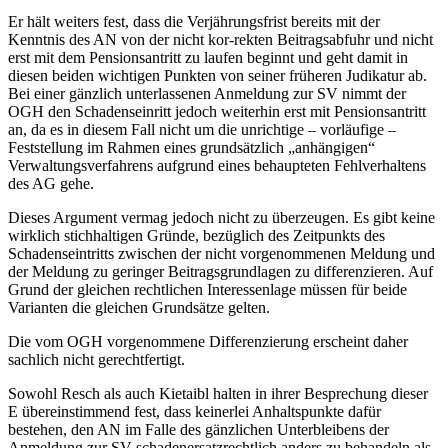
Er hält weiters fest, dass die Verjährungsfrist bereits mit der
Kenntnis des AN von der nicht kor-
rekten Beitragsabfuhr und nicht
erst mit dem Pensionsantritt zu laufen beginnt und geht damit in
diesen beiden wichtigen Punkten von seiner früheren Judikatur ab.
Bei einer gänzlich unterlassenen Anmeldung zur SV nimmt der
OGH den Schadenseinritt jedoch weiterhin erst mit Pensionsantritt
an, da es in diesem Fall nicht um die unrichtige – vorläufige –
Feststellung im Rahmen eines grundsätzlich „anhängigen“
Verwaltungsverfahrens aufgrund eines behaupteten Fehlverhaltens
des AG gehe.
Dieses Argument vermag jedoch nicht zu überzeugen. Es gibt keine
wirklich stichhaltigen Gründe, bezüglich des Zeitpunkts des
Schadenseintritts zwischen der nicht vorgenommenen Meldung und
der Meldung zu geringer Beitragsgrundlagen zu differenzieren. Auf
Grund der gleichen rechtlichen Interessenlage müssen für beide
Varianten die gleichen Grundsätze gelten.
Die vom OGH vorgenommene Differenzierung erscheint daher
sachlich nicht gerechtfertigt.
Sowohl
Resch
als auch
Kietaibl
halten in ihrer Besprechung dieser
E übereinstimmend fest, dass keinerlei Anhaltspunkte dafür
bestehen, den AN im Falle des gänzlichen Unterbleibens der
Anmeldung zur SV schadenersatzrechtlich anders zu behandeln als