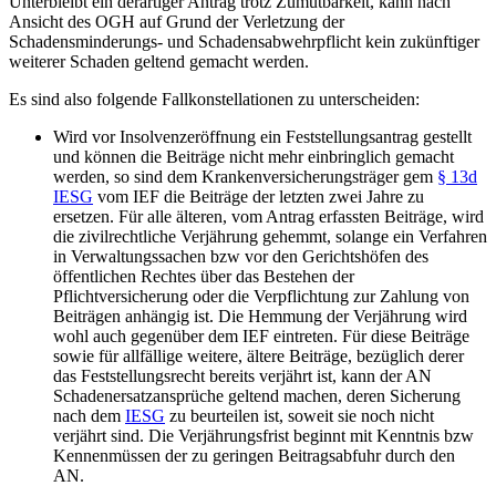
Unterbleibt ein derartiger Antrag trotz Zumutbarkeit, kann nach
Ansicht des OGH auf Grund der Verletzung der
Schadensminderungs- und Schadensabwehrpflicht kein zukünftiger
weiterer Schaden geltend gemacht werden.
Es sind also folgende Fallkonstellationen zu unterscheiden:
Wird vor Insolvenzeröffnung ein Feststellungsantrag gestellt
und können die Beiträge nicht mehr einbringlich gemacht
werden, so sind dem Krankenversicherungsträger gem
§ 13d
IESG
vom IEF die Beiträge der letzten zwei Jahre zu
ersetzen. Für alle älteren, vom Antrag erfassten Beiträge, wird
die zivilrechtliche Verjährung gehemmt, solange ein Verfahren
in Verwaltungssachen bzw vor den Gerichtshöfen des
öffentlichen Rechtes über das Bestehen der
Pflichtversicherung oder die Verpflichtung zur Zahlung von
Beiträgen anhängig ist. Die Hemmung der Verjährung wird
wohl auch gegenüber dem IEF eintreten.
Für diese Beiträge
sowie für allfällige weitere, ältere Beiträge, bezüglich derer
das Feststellungsrecht bereits verjährt ist, kann der AN
Schadenersatzansprüche geltend machen, deren Sicherung
nach dem
IESG
zu beurteilen ist, soweit sie noch nicht
verjährt sind. Die Verjährungsfrist beginnt mit Kenntnis bzw
Kennenmüssen der zu geringen Beitragsabfuhr durch den
AN.