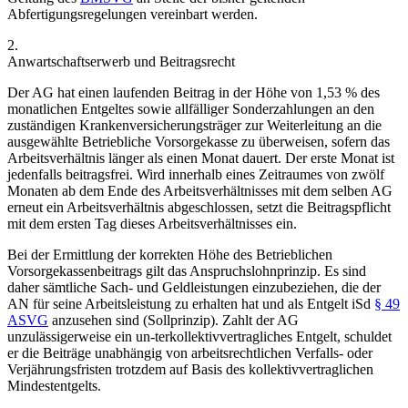
Abfertigungsregelungen vereinbart werden.
2.
Anwartschaftserwerb und Beitragsrecht
Der AG hat einen laufenden Beitrag in der Höhe von 1,53 % des
monatlichen Entgeltes sowie allfälliger Sonderzahlungen an den
zuständigen Krankenversicherungsträger zur Weiterleitung an die
ausgewählte Betriebliche Vorsorgekasse zu überweisen, sofern das
Arbeitsverhältnis länger als einen Monat dauert. Der erste Monat ist
jedenfalls beitragsfrei. Wird innerhalb eines Zeitraumes von zwölf
Monaten ab dem Ende des Arbeitsverhältnisses mit dem selben AG
erneut ein Arbeitsverhältnis abgeschlossen, setzt die Beitragspflicht
mit dem ersten Tag dieses Arbeitsverhältnisses ein.
Bei der Ermittlung der korrekten Höhe des Betrieblichen
Vorsorgekassenbeitrags gilt das Anspruchslohnprinzip. Es sind
daher sämtliche Sach- und Geldleistungen einzubeziehen, die der
AN für seine Arbeitsleistung zu erhalten hat und als Entgelt iSd
§ 49
ASVG
anzusehen sind (Sollprinzip). Zahlt der AG
unzulässigerweise ein un-
terkollektivvertragliches Entgelt, schuldet
er die Beiträge unabhängig von arbeitsrechtlichen Verfalls- oder
Verjährungsfristen trotzdem auf Basis des kollektivvertraglichen
Mindestentgelts.