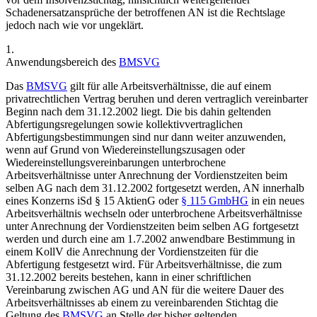
Schadenersatzansprüche der betroffenen AN ist die Rechtslage
jedoch nach wie vor ungeklärt.
1.
Anwendungsbereich des
BMSVG
Das
BMSVG
gilt für alle Arbeitsverhältnisse, die auf einem
privatrechtlichen Vertrag beruhen und deren vertraglich vereinbarter
Beginn nach dem 31.12.2002 liegt.
Die bis dahin geltenden
Abfertigungsregelungen sowie kollektivvertraglichen
Abfertigungsbestimmungen sind nur dann weiter anzuwenden,
wenn auf Grund von Wiedereinstellungszusagen oder
Wiedereinstellungsvereinbarungen unterbrochene
Arbeitsverhältnisse unter Anrechnung der Vordienstzeiten beim
selben AG nach dem 31.12.2002 fortgesetzt werden, AN innerhalb
eines Konzerns iSd § 15 AktienG oder
§ 115 GmbHG
in ein neues
Arbeitsverhältnis wechseln oder unterbrochene Arbeitsverhältnisse
unter Anrechnung der Vordienstzeiten beim selben AG fortgesetzt
werden und durch eine am 1.7.2002 anwendbare Bestimmung in
einem KollV die Anrechnung der Vordienstzeiten für die
Abfertigung festgesetzt wird.
Für Arbeitsverhältnisse, die zum
31.12.2002 bereits bestehen, kann in einer schriftlichen
Vereinbarung zwischen AG und AN für die weitere Dauer des
Arbeitsverhältnisses ab einem zu vereinbarenden Stichtag die
Geltung des
BMSVG
an Stelle der bisher geltenden