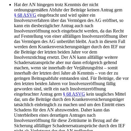
Hat der AN hingegen trotz Kenntnis der nicht
ordnungsgemäßen Abfuhr der Beiträge keinen Antrag gem
§ 68 ASVG
eingebracht und wird später ein
Insolvenzverfahren über das Vermögen des AG eröffnet, so
kann ein diesbezüglicher Antrag auch nach
Insolvenzeröffnung noch eingebracht werden, da das Recht
auf Feststellung von einer allfälligen Insolvenzeröffnung über
das Vermögen des AG unberührt bleibt. Auch in diesem Fall
werden dem Krankenversicherungsträger durch den IEF nur
die Beiträge der letzten beiden Jahre vor dem
Insolvenzstichtag ersetzt. Der AN kann allfällige weitere
Schadersatzansprüche aber nur dann erfolgreich geltend
machen, wenn sie innerhalb der Verjährungsfrist – somit
innerhalb der letzten drei Jahre ab Kenntnis – von der zu
geringen Beitragsabfuhr entstanden sind. Für Beiträge, die vor
den letzten beiden Jahren vor Insolvenzeröffnung fällig
geworden sind, stellt ein nach Insolvenzeröffnung
eingebrachter Antrag gem
§ 68 ASVG
kein taugliches Mittel
dar, um die Beiträge durch den Krankenversicherungsträger
tatsächlich einbringlich zu machen und um den Eintritt eines
Schadens für den AN abzuwenden. Daher kann das
Unterbleiben eines derartigen Antrages nach
Insolvenzeröffnung für diese Zeiträume in Bezug auf die
Sicherung allfälliger Schadenersatzansprüche durch den IEF
nicht als Verletzung der den AN treffenden