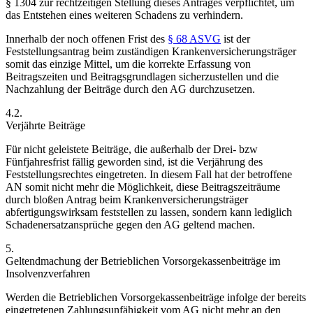
§ 1304 zur rechtzeitigen Stellung dieses Antrages verpflichtet, um
das Entstehen eines weiteren Schadens zu verhindern.
Innerhalb der noch offenen Frist des
§ 68 ASVG
ist der
Feststellungsantrag beim zuständigen Krankenversicherungsträger
somit das einzige Mittel, um die korrekte Erfassung von
Beitragszeiten und Beitragsgrundlagen sicherzustellen und die
Nachzahlung der Beiträge durch den AG durchzusetzen.
4.2.
Verjährte Beiträge
Für nicht geleistete Beiträge, die außerhalb der Drei- bzw
Fünfjahresfrist fällig geworden sind, ist die Verjährung des
Feststellungsrechtes eingetreten. In diesem Fall hat der betroffene
AN somit nicht mehr die Möglichkeit, diese Beitragszeiträume
durch bloßen Antrag beim Krankenversicherungsträger
abfertigungswirksam feststellen zu lassen, sondern kann lediglich
Schadenersatzansprüche gegen den AG geltend machen.
5.
Geltendmachung der Betrieblichen Vorsorgekassenbeiträge im
Insolvenzverfahren
Werden die Betrieblichen Vorsorgekassenbeiträge infolge der bereits
eingetretenen Zahlungsunfähigkeit vom AG nicht mehr an den