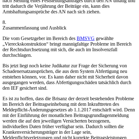
nach Stellung eines Feststellungsantrages durch den AN untätig und
tritt dadurch die Verjährung der Beiträge ein, kann dies
Amtshaftungsansprüche des AN nach sich ziehen.
8.
Zusammenfassung und Ausblick
Die vom Gesetzgeber im Bereich des
BMSVG
gewählte
„Viereckskonstruktion“
bringt mannigfaltige Probleme im Bereich
der Rechtsdurchsetzung mit sich, die auch im Insolvenzfall
durchschlagen.
Bis jetzt liegt noch keine Judikatur zur Frage der Sicherung von
Schadenersatzansprüchen, die aus dem System Abfertigung neu
entstehen können, vor. Es kann daher nicht mit Sicherheit davon
ausgegangen werden, dass Abfertigungsschäden tatsächlich durch
den IEF gesichert sind.
Es ist zu hoffen, dass die Brisanz der derzeit bestehenden Probleme
im Bereich der Beitragseinhebung mit dem Inkrafttreten des
Meldepflicht-Änderungsgesetzes ab 1.1.2017 entschärft wird. Denn
mit der Einführung der monatlichen Beitragsgrundlagenmeldung
werden die auf den jeweiligen Versicherten bezogenen,
individuellen Daten früher verfügbar sein. Dadurch sollten die
Krankenversicherungsträger in der Lage sein,
Meldepflichtverletzungen und nicht korrekte Beitragsleistungen