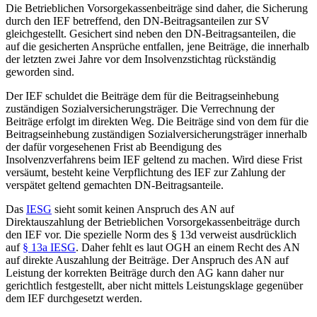
Die Betrieblichen Vorsorgekassenbeiträge sind daher, die Sicherung
durch den IEF betreffend, den DN-Beitragsanteilen zur SV
gleichgestellt. Gesichert sind neben den DN-Beitragsanteilen, die
auf die gesicherten Ansprüche entfallen, jene Beiträge, die innerhalb
der letzten zwei Jahre vor dem Insolvenzstichtag rückständig
geworden sind.
Der IEF schuldet die Beiträge dem für die Beitragseinhebung
zuständigen Sozialversicherungsträger. Die Verrechnung der
Beiträge erfolgt im direkten Weg. Die Beiträge sind von dem für die
Beitragseinhebung zuständigen Sozialversicherungsträger innerhalb
der dafür vorgesehenen Frist ab Beendigung des
Insolvenzverfahrens beim IEF geltend zu machen. Wird diese Frist
versäumt, besteht keine Verpflichtung des IEF zur Zahlung der
verspätet geltend gemachten DN-Beitragsanteile.
Das
IESG
sieht somit keinen Anspruch des AN auf
Direktauszahlung der Betrieblichen Vorsorgekassenbeiträge durch
den IEF vor. Die spezielle Norm des § 13d verweist ausdrücklich
auf
§ 13a IESG
.
Daher fehlt es laut OGH an einem Recht des AN
auf direkte Auszahlung der Beiträge.
Der Anspruch des AN auf
Leistung der korrekten Beiträge durch den AG kann daher nur
gerichtlich festgestellt, aber nicht mittels Leistungsklage gegenüber
dem IEF durchgesetzt werden.