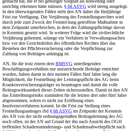
gemacht hat, die er bei gehöriger Sorgfalt als notwendig oder
unrichtig erkennen hätte müssen.
§ 68 ASVG
wird streng ausgelegt.
In den überwiegenden Fällen steht den AN daher die fünfjährige
Frist zur Verfügung. Die Verjährung des Feststellungsrechtes wird
durch jede zum Zweck der Feststel-
lung getroffene Maßnahme in
dem Zeitpunkt unterbrochen, in dem der Zahlungspflichtige davon
in Kenntnis gesetzt wird. In weiterer Folge wird die zivilrechtliche
Verjährung gehemmt, solange ein Verfahren in Verwaltungssachen
bzw vor den Gerichtshöfen des öffentlichen Rechtes über das
Bestehen der Pflichtversicherung oder die Verpflichtung zur
Zahlung von Beiträgen anhängig ist.
AN, für die trotz einem dem
BMSVG
unterliegenden
Beschäftigungsverhältnis nur unzureichende Beiträge entrichtet
wurden, haben damit in den meisten Fällen fünf Jahre lang die
Möglichkeit, die Feststellung der Leistungspflicht des AG beim
Krankenversicherungsträger zu beantragen und damit die volle
Beitragswirksamkeit dieser Zeiten sicherzustellen. Damit ist den AN
das Eintreibungsrisiko zumindest für die letzten drei oder fünf Jahre
abgenommen, sofern es nicht zur Eröffnung eines
Insolvenzverfahrens kommt. Ist die Frist zur Stellung eines
Feststellungsantrages iSd
§ 68 ASVG
im Zeitpunkt der Kenntnis
des AN von der nicht ordnungsgemäßen Beitragsleistung des AG
noch offen, ist der AN auf Grund der ihn nach Ansicht des OGH
treffenden Schadensminderungs- und Schadensabwehrpflicht nach