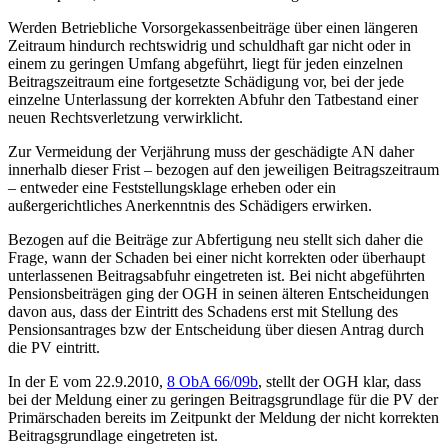
Werden Betriebliche Vorsorgekassenbeiträge über einen längeren
Zeitraum hindurch rechtswidrig und schuldhaft gar nicht oder in
einem zu geringen Umfang abgeführt, liegt für jeden einzelnen
Beitragszeitraum eine fortgesetzte Schädigung vor, bei der jede
einzelne Unterlassung der korrekten Abfuhr den Tatbestand einer
neuen Rechtsverletzung verwirklicht.
Zur Vermeidung der Verjährung muss der geschädigte AN daher
innerhalb dieser Frist – bezogen auf den jeweiligen Beitragszeitraum
– entweder eine Feststellungsklage erheben
oder ein
außergerichtliches Anerkenntnis des Schädigers erwirken.
Bezogen auf die Beiträge zur Abfertigung neu stellt sich daher die
Frage, wann der Schaden bei einer nicht korrekten oder überhaupt
unterlassenen Beitragsabfuhr eingetreten ist. Bei nicht abgeführten
Pensionsbeiträgen ging der OGH in seinen älteren Entscheidungen
davon aus, dass der Eintritt des Schadens erst mit Stellung des
Pensionsantrages bzw der Entscheidung über diesen Antrag durch
die PV eintritt.
In der E vom
22.9.2010,
8 ObA 66/09b
, stellt der OGH klar, dass
bei der Meldung einer zu geringen Beitragsgrundlage für die PV der
Primärschaden bereits im Zeitpunkt der Meldung der nicht korrekten
Beitragsgrundlage eingetreten ist.