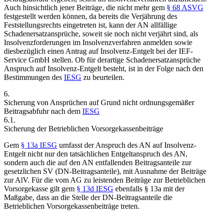
Auch hinsichtlich jener Beiträge, die nicht mehr gem
§ 68 ASVG
festgestellt werden können, da bereits die Verjährung des
Feststellungsrechts eingetreten ist, kann der AN allfällige
Schadenersatzansprüche, soweit sie noch nicht verjährt sind, als
Insolvenzforderungen im Insolvenzverfahren anmelden sowie
diesbezüglich einen Antrag auf Insolvenz-Entgelt bei der IEF-
Service GmbH stellen. Ob für derartige Schadenersatzansprüche
Anspruch auf Insolvenz-Entgelt besteht, ist in der Folge nach den
Bestimmungen des
IESG
zu beurteilen.
6.
Sicherung von Ansprüchen auf Grund nicht ordnungsgemäßer
Beitragsabfuhr nach dem
IESG
6.1.
Sicherung der Betrieblichen Vorsorgekassenbeiträge
Gem
§ 13a IESG
umfasst der Anspruch des AN auf Insolvenz-
Entgelt nicht nur den tatsächlichen Entgeltanspruch des AN,
sondern auch die auf den AN entfallenden Beitragsanteile zur
gesetzlichen SV (DN-Beitragsanteile), mit Ausnahme der Beiträge
zur AlV. Für die vom AG zu leistenden Beiträge zur Betrieblichen
Vorsorgekasse gilt gem
§ 13d IESG
ebenfalls § 13a mit der
Maßgabe, dass
an die Stelle der DN-Beitragsanteile die
Betrieblichen Vorsorgekassenbeiträge treten.