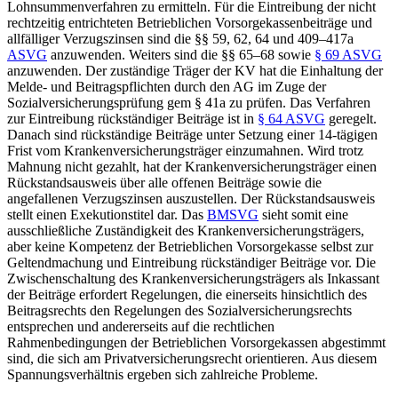
Lohnsummenverfahren zu ermitteln.
Für die Eintreibung der nicht
rechtzeitig entrichteten Betrieblichen Vorsorgekassenbeiträge und
allfälliger Verzugszinsen sind die §§ 59, 62, 64 und 409–417a
ASVG
anzuwenden.
Weiters sind die §§ 65–68 sowie
§ 69 ASVG
anzuwenden. Der zuständige Träger der KV hat die Einhaltung der
Melde- und Beitragspflichten durch den AG im Zuge der
Sozialversicherungsprüfung gem § 41a zu prüfen. Das Verfahren
zur Eintreibung rückständiger Beiträge ist in
§ 64 ASVG
geregelt.
Danach sind rückständige Beiträge unter Setzung einer 14-tägigen
Frist vom Krankenversicherungsträger einzumahnen. Wird trotz
Mahnung nicht gezahlt, hat der Krankenversicherungsträger einen
Rückstandsausweis über alle offenen Beiträge sowie die
angefallenen Verzugszinsen auszustellen. Der Rückstandsausweis
stellt einen Exekutionstitel dar. Das
BMSVG
sieht somit eine
ausschließliche Zuständigkeit des Krankenversicherungsträgers,
aber keine Kompetenz der Betrieblichen Vorsorgekasse selbst zur
Geltendmachung und Eintreibung rückständiger Beiträge vor. Die
Zwischenschaltung des Krankenversicherungsträgers als Inkassant
der Beiträge erfordert Regelungen, die einerseits hinsichtlich des
Beitragsrechts den Regelungen des Sozialversicherungsrechts
entsprechen und andererseits auf die rechtlichen
Rahmenbedingungen der Betrieblichen Vorsorgekassen abgestimmt
sind, die sich am Privatversicherungsrecht orientieren.
Aus diesem
Spannungsverhältnis ergeben sich zahlreiche Probleme.