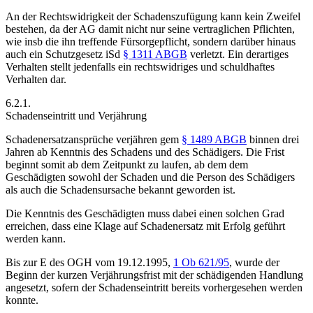
An der Rechtswidrigkeit der Schadenszufügung kann kein Zweifel
bestehen, da der AG damit nicht nur seine vertraglichen Pflichten,
wie insb die ihn treffende Fürsorgepflicht, sondern darüber hinaus
auch ein Schutzgesetz iSd
§ 1311 ABGB
verletzt.
Ein derartiges
Verhalten stellt jedenfalls ein rechtswidriges und schuldhaftes
Verhalten dar.
6.2.1.
Schadenseintritt und Verjährung
Schadenersatzansprüche verjähren gem
§ 1489 ABGB
binnen drei
Jahren ab Kenntnis des Schadens und des Schädigers. Die Frist
beginnt somit ab dem Zeitpunkt zu laufen, ab dem dem
Geschädigten sowohl der Schaden und die Person des Schädigers
als auch die Schadensursache bekannt geworden ist.
Die Kenntnis des Geschädigten muss dabei einen solchen Grad
erreichen, dass eine Klage auf Schadenersatz mit Erfolg geführt
werden kann.
Bis zur E des
OGH
vom 19.12.1995,
1 Ob 621/95
, wurde der
Beginn der kurzen Verjährungsfrist mit der schädigenden Handlung
angesetzt, sofern der Schadenseintritt bereits vorhergesehen werden
konnte.