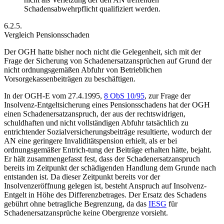
Schadensabwehrpflicht qualifiziert werden.
6.2.5.
Vergleich Pensionsschaden
Der OGH hatte bisher noch nicht die Gelegenheit, sich mit der
Frage der Sicherung von Schadenersatzansprüchen auf Grund der
nicht ordnungsgemäßen Abfuhr von Betrieblichen
Vorsorgekassenbeiträgen zu beschäftigen.
In der
OGH
-E vom 27.4.1995,
8 ObS 10/95
, zur Frage der
Insolvenz-Entgeltsicherung eines Pensionsschadens hat der OGH
einen Schadenersatzanspruch, der aus der rechtswidrigen,
schuldhaften und nicht vollständigen Abfuhr tatsächlich zu
entrichtender Sozialversicherungsbeiträge resultierte, wodurch der
AN eine geringere Invaliditätspension erhielt, als er bei
ordnungsgemäßer Entrich-
tung der Beiträge erhalten hätte, bejaht.
Er hält zusammengefasst fest, dass der Schadenersatzanspruch
bereits im Zeitpunkt der schädigenden Handlung dem Grunde nach
entstanden ist. Da dieser Zeitpunkt bereits vor der
Insolvenzeröffnung gelegen ist, besteht Anspruch auf Insolvenz-
Entgelt in Höhe des Differenzbetrages. Der Ersatz des Schadens
gebührt ohne betragliche Begrenzung, da das
IESG
für
Schadenersatzansprüche keine Obergrenze vorsieht.