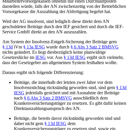
Mitarbeitervorsorgekassen ohnehin nur einen Durchlaufposten
darstellen würde, falls der AN zwischenzeitig von der Betrieblichen
Vorsorgekasse die Auszahlung der Abfertigung begehrt hat.
Wird der AG insolvent, sind lediglich diese direkt dem AN
geschuldeten Beiträge durch den IEF gesichert und durch die IEF-
Service GmbH direkt an den AN auszuzahlen.
Am System der Insolvenz-Entgelt-Sicherung der Beiträge gem
§ 13d
iVm
§ 13a IESG
wurde durch
§ 6 Abs 3 Satz 2 BMSVG
nichts geändert. Es liegt diesbezüglich keine planwidrige
Gesetzeslücke im
IESG
vor. Aus
§ 13d IESG
ergibt sich vielmehr,
dass der Gesetzgeber am allgemeinen System festhalten wollte.
Daraus ergibt sich folgende Differenzierung:
Beiträge, die innerhalb der letzten zwei Jahre vor dem
Insolvenzstichtag rückständig geworden sind, sind gem
§ 13d
IESG
jedenfalls gesichert und mit Ausnahme der Beiträge
nach
§ 6 Abs 3 Satz 2 BMSVG
ausschließlich dem
Krankenversicherungsträger zu ersetzen. Es gibt dafür keinen
Direktauszahlungsanspruch des AN.
Beiträge, die bereits davor rückständig geworden sind und
daher nicht gem
§ 13d IESG
dem
Krankenversicherungsträger zu ersetzen sind, sowie ein