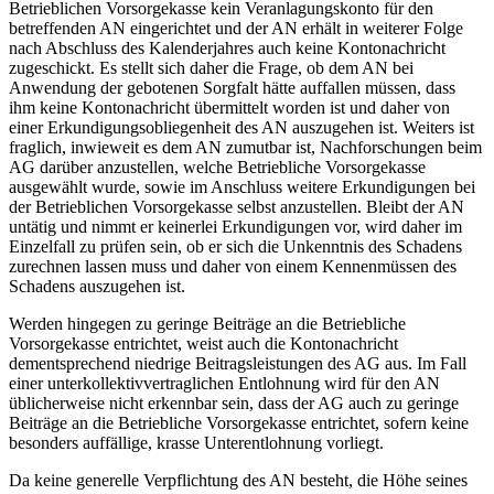
Betrieblichen Vorsorgekasse kein Veranlagungskonto für den
betreffenden AN eingerichtet und der AN erhält in weiterer Folge
nach Abschluss des Kalenderjahres auch keine Kontonachricht
zugeschickt. Es stellt sich daher die Frage, ob dem AN bei
Anwendung der gebotenen Sorgfalt hätte auffallen müssen, dass
ihm keine Kontonachricht übermittelt worden ist und daher von
einer Erkundigungsobliegenheit des AN auszugehen ist. Weiters ist
fraglich, inwieweit es dem AN zumutbar ist, Nachforschungen beim
AG darüber anzustellen, welche Betriebliche Vorsorgekasse
ausgewählt wurde, sowie im Anschluss weitere Erkundigungen bei
der Betrieblichen Vorsorgekasse selbst anzustellen. Bleibt der AN
untätig und nimmt er keinerlei Erkundigungen vor, wird daher im
Einzelfall zu prüfen sein, ob er sich die Unkenntnis des Schadens
zurechnen lassen muss und daher
von einem Kennenmüssen des
Schadens auszugehen ist.
Werden hingegen zu geringe Beiträge an die Betriebliche
Vorsorgekasse entrichtet, weist auch die Kontonachricht
dementsprechend niedrige Beitragsleistungen des AG aus. Im Fall
einer unterkollektivvertraglichen Entlohnung wird für den AN
üblicherweise nicht erkennbar sein, dass der AG auch zu geringe
Beiträge an die Betriebliche Vorsorgekasse entrichtet, sofern keine
besonders auffällige, krasse Unterentlohnung vorliegt.
Da keine generelle Verpflichtung des AN besteht, die Höhe seines