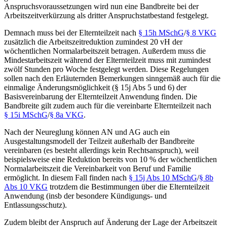
Anspruchsvoraussetzungen wird nun eine Bandbreite bei der
Arbeitszeitverkürzung als dritter Anspruchstatbestand festgelegt.
Demnach muss bei der Elternteilzeit nach
§ 15h MSchG
/
§ 8 VKG
zusätzlich die Arbeitszeitreduktion zumindest 20 vH der
wöchentlichen Normalarbeitszeit betragen. Außerdem muss die
Mindestarbeitszeit während der Elternteilzeit muss mit zumindest
zwölf Stunden pro Woche festgelegt werden. Diese Regelungen
sollen nach den Erläuternden Bemerkungen sinngemäß auch für die
einmalige Änderungsmöglichkeit (§ 15j Abs 5 und 6) der
Basisvereinbarung der Elternteilzeit Anwendung finden. Die
Bandbreite gilt zudem auch für die vereinbarte Elternteilzeit nach
§ 15i MSchG
/
§ 8a VKG
.
Nach der Neureglung können AN und AG auch ein
Ausgestaltungsmodell der Teilzeit außerhalb der Bandbreite
vereinbaren (es besteht allerdings kein Rechtsanspruch), weil
beispielsweise eine Reduktion bereits von 10 % der wöchentlichen
Normalarbeitszeit die Vereinbarkeit von Beruf und Familie
ermöglicht. In diesem Fall finden nach
§ 15j Abs 10 MSchG
/
§ 8b
Abs 10 VKG
trotzdem die Bestimmungen über die Elternteilzeit
Anwendung (insb der besondere Kündigungs- und
Entlassungsschutz).
Zudem bleibt der Anspruch auf Änderung der Lage der Arbeitszeit