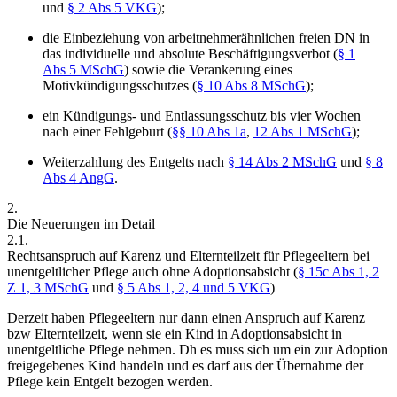
und
§ 2 Abs 5 VKG
);
die
Einbeziehung von arbeitnehmerähnlichen freien DN in
das individuelle und absolute Beschäftigungsverbot
(
§ 1
Abs 5 MSchG
) sowie die Verankerung eines
Motivkündigungsschutzes
(
§ 10 Abs 8 MSchG
);
ein
Kündigungs- und Entlassungsschutz bis vier Wochen
nach einer
Fehlgeburt
(
§§ 10 Abs 1a
,
12 Abs 1 MSchG
);
Weiterzahlung des Entgelts nach
§ 14 Abs 2 MSchG
und
§ 8
Abs 4 AngG
.
2.
Die Neuerungen im Detail
2.1.
Rechtsanspruch auf Karenz und Elternteilzeit für Pflegeeltern bei
unentgeltlicher Pflege auch ohne Adoptionsabsicht (
§ 15c Abs 1, 2
Z 1, 3 MSchG
und
§ 5 Abs 1, 2, 4 und 5 VKG
)
Derzeit haben Pflegeeltern nur dann einen Anspruch auf Karenz
bzw Elternteilzeit, wenn sie ein Kind in Adoptionsabsicht in
unentgeltliche Pflege nehmen. Dh es muss sich um ein zur Adoption
freigegebenes Kind handeln
und es darf aus der Übernahme der
Pflege kein Entgelt bezogen werden.