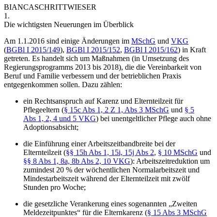
BIANCA
SCHRITTWIESER
1.
Die wichtigsten Neuerungen im Überblick
Am 1.1.2016 sind einige Änderungen im
MSchG
und
VKG
(
BGBl I 2015/149
),
BGBl I 2015/152
,
BGBl I 2015/162
) in Kraft
getreten. Es handelt sich um Maßnahmen (in Umsetzung des
Regierungsprogramms 2013 bis 2018), die die Vereinbarkeit von
Beruf und Familie verbessern und der betrieblichen Praxis
entgegenkommen sollen. Dazu zählen:
ein
Rechtsanspruch auf Karenz und Elternteilzeit für
Pflegeeltern
(
§ 15c Abs 1, 2 Z 1, Abs 3 MSchG
und
§ 5
Abs 1, 2, 4 und 5 VKG
) bei unentgeltlicher Pflege auch ohne
Adoptionsabsicht;
die
Einführung einer Arbeitszeitbandbreite bei der
Elternteilzeit
(
§§ 15h Abs 1, 15i, 15j Abs 2
,
§ 10 MSchG
und
§§ 8 Abs 1, 8a, 8b Abs 2, 10 VKG
): Arbeitszeitreduktion um
zumindest 20 % der wöchentlichen Normalarbeitszeit und
Mindestarbeitszeit während der Elternteilzeit mit zwölf
Stunden pro Woche;
die
gesetzliche Verankerung eines sogenannten „Zweiten
Meldezeitpunktes“
für die Elternkarenz (
§ 15 Abs 3 MSchG