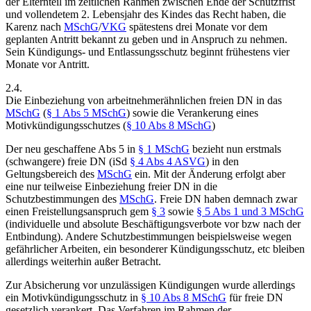
der Elternteil im zeitlichen Rahmen zwischen Ende der Schutzfrist
und vollendetem 2. Lebensjahr des Kindes das Recht haben, die
Karenz nach
MSchG
/
VKG
spätestens drei Monate vor dem
geplanten Antritt bekannt zu geben und in Anspruch zu nehmen.
Sein Kündigungs- und Entlassungsschutz beginnt frühestens vier
Monate vor Antritt.
2.4.
Die Einbeziehung von arbeitnehmerähnlichen freien DN in das
MSchG
(
§ 1 Abs 5 MSchG
) sowie die Verankerung eines
Motivkündigungsschutzes (
§ 10 Abs 8 MSchG
)
Der neu geschaffene Abs 5 in
§ 1 MSchG
bezieht nun erstmals
(schwangere) freie DN (iSd
§ 4 Abs 4 ASVG
) in den
Geltungsbereich des
MSchG
ein. Mit der Änderung erfolgt aber
eine nur teilweise Einbeziehung freier DN in die
Schutzbestimmungen des
MSchG
. Freie DN haben demnach zwar
einen Freistellungsanspruch gem
§ 3
sowie
§ 5 Abs 1 und 3 MSchG
(individuelle und absolute Beschäftigungsverbote vor bzw nach der
Entbindung). Andere Schutzbestimmungen beispielsweise wegen
gefährlicher Arbeiten, ein besonderer Kündigungsschutz, etc bleiben
allerdings weiterhin außer Betracht.
Zur Absicherung vor unzulässigen Kündigungen wurde allerdings
ein Motivkündigungsschutz in
§ 10 Abs 8 MSchG
für freie DN
gesetzlich verankert. Das Verfahren im Rahmen der