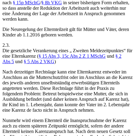
nach
§ 15p MSchG
/
§ 8h VKG
in seiner bisherigen Form erhalten,
so dass anstelle der Reduktion der Arbeitszeit auch weiterhin nur
eine Änderung der Lage der Arbeitszeit in Anspruch genommen
werden kann.
Die Neuregelung der Elternteilzeit gilt für Mütter und Väter, deren
Kinder ab 1.1.2016 geboren werden.
2.3.
Die gesetzliche Verankerung eines „ Zweiten Meldezeitpunktes“ für
eine Elternkarenz (
§ 15 Abs 3, 15c Abs 2 Z 1 MSchG
und
§ 2
Abs 5
und
§ 5 Abs 2 VKG
)
Nach derzeitiger Rechtslage kann eine Elternkarenz entweder im
Anschluss an die Mutterschutzfrist oder im Anschluss an die Karenz
des jeweils anderen unselbstständig erwerbstätigen Elternteils
angetreten werden. Diese Rechtslage führt in der Praxis zu
folgendem Problem: Betreut beispielweise eine Mutter, die sich in
Ausbildung befindet (und daher keinen Anspruch auf Karenz hat),
ihr Kind im 1. Lebensjahr, dann konnte der Vater im 2. Lebensjahr
eine Karenz de facto nicht in Anspruch nehmen.
Nunmehr wird einem Elternteil die Inanspruchnahme der Karenz
auch zu einem späteren Zeitpunkt ermöglicht, sofern der andere
Elternteil keinen Karenzanspruch hat. Nach dem neuen Gesetz soll