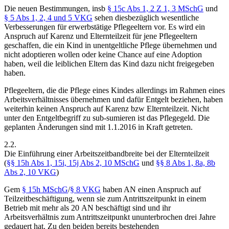
Die neuen Bestimmungen, insb
§ 15c Abs 1, 2 Z 1, 3 MSchG
und
§ 5 Abs 1, 2, 4 und 5 VKG
sehen diesbezüglich wesentliche
Verbesserungen für erwerbstätige Pflegeeltern vor. Es wird ein
Anspruch auf Karenz und Elternteilzeit für jene Pflegeeltern
geschaffen, die ein Kind in unentgeltliche Pflege übernehmen und
nicht adoptieren wollen oder keine Chance auf eine Adoption
haben, weil die leiblichen Eltern das Kind dazu nicht freigegeben
haben.
Pflegeeltern, die die Pflege eines Kindes allerdings im Rahmen eines
Arbeitsverhältnisses übernehmen und dafür Entgelt beziehen, haben
weiterhin keinen Anspruch auf Karenz bzw Elternteilzeit. Nicht
unter den Entgeltbegriff zu sub-
sumieren ist das Pflegegeld. Die
geplanten Änderungen sind mit 1.1.2016 in Kraft getreten.
2.2.
Die Einführung einer Arbeitszeitbandbreite bei der Elternteilzeit
(
§§ 15h Abs 1, 15i, 15j Abs 2, 10 MSchG
und
§§ 8 Abs 1, 8a, 8b
Abs 2, 10 VKG
)
Gem
§ 15h MSchG
/
§ 8 VKG
haben AN einen Anspruch auf
Teilzeitbeschäftigung, wenn sie zum Antrittszeitpunkt in einem
Betrieb mit mehr als 20 AN beschäftigt sind und ihr
Arbeitsverhältnis zum Antrittszeitpunkt ununterbrochen drei Jahre
gedauert hat. Zu den beiden bereits bestehenden