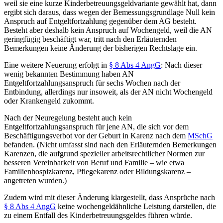
weil sie eine kurze Kinderbetreuungsgeldvariante gewählt hat, dann
ergibt sich daraus, dass wegen der Bemessungsgrundlage Null kein
Anspruch auf Entgeltfortzahlung gegenüber dem AG besteht.
Besteht aber deshalb kein Anspruch auf Wochengeld, weil die AN
geringfügig beschäftigt war, tritt nach den Erläuternden
Bemerkungen keine Änderung der bisherigen Rechtslage ein.
Eine weitere Neuerung erfolgt in
§ 8 Abs 4 AngG
: Nach dieser
wenig bekannten Bestimmung haben AN
Entgeltfortzahlungsanspruch für sechs Wochen nach der
Entbindung, allerdings nur insoweit, als der AN nicht Wochengeld
oder Krankengeld zukommt.
Nach der Neuregelung besteht auch kein
Entgeltfortzahlungsanspruch für jene AN, die sich vor dem
Beschäftigungsverbot vor der Geburt in Karenz nach dem
MSchG
befanden. (Nicht umfasst sind nach den Erläuternden Bemerkungen
Karenzen, die aufgrund spezieller arbeitsrechtlicher Normen zur
besseren Vereinbarkeit von Beruf und Familie – wie etwa
Familienhospizkarenz, Pflegekarenz oder Bildungskarenz –
angetreten wurden.)
Zudem wird mit dieser Änderung klargestellt, dass Ansprüche nach
§ 8 Abs 4 AngG
keine wochengeldähnliche
Leistung darstellen, die
zu einem Entfall des Kinderbetreuungsgeldes führen würde.