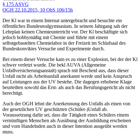
§ 175 ASVG
OGH
22.10.2015,
10 ObS 106/15h
Der Kl war in einem Internat untergebracht und besuchte ein
öffentliches Bundesrealgymnasium. In seinem Jahrgang sah der
Lehrplan keinen Chemieunterricht vor. Der Kl beschäftigte sich
jedoch hobbymäßig mit Chemie und führte mit einem
selbstgebastelten Chemielabor in der Freizeit im Schlafsaal des
Bundeskonviktes Versuche und Experimente durch.
Bei einem dieser Versuche kam es zu einer Explosion, bei der der Kl
schwer verletzt wurde. Die bekl AUVA (Allgemeine
Unfallversicherungsanstalt) sprach mit Bescheid aus, dass dieser
Unfall nicht als Arbeitsunfall anerkannt werde und kein Anspruch
auf Leistungen aus der UV bestehe. Die dagegen erhobene Klage
beurteilten sowohl das Erst- als auch das Berufungsgericht als nicht
berechtigt.
Auch der OGH lehnt die Anerkennung des Unfalls als einen von
der gesetzlichen UV geschützten (Schüler-)Unfall ab.
Voraussetzung dafür sei, dass die Tätigkeit eines Schülers einem
vernünftigen Menschen als Ausübung der Ausbildung erscheinen
und vom Handelnden auch in dieser Intention ausgeübt werden
muss.