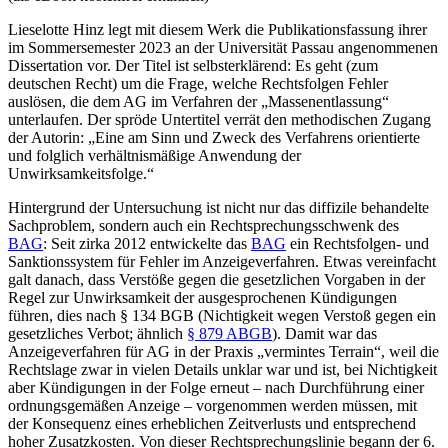
Lieselotte Hinz
legt mit diesem Werk die Publikationsfassung ihrer
im Sommersemester 2023 an der Universität Passau angenommenen
Dissertation vor. Der Titel ist selbsterklärend: Es geht (zum
deutschen Recht) um die Frage, welche Rechtsfolgen Fehler
auslösen, die dem AG im Verfahren der „Massenentlassung“
unterlaufen. Der spröde Untertitel verrät den methodischen Zugang
der Autorin:
„Eine am Sinn und Zweck des Verfahrens orientierte
und folglich verhältnismäßige Anwendung der
Unwirksamkeitsfolge.“
Hintergrund der Untersuchung ist nicht nur das diffizile behandelte
Sachproblem, sondern auch ein Rechtsprechungsschwenk des
BAG
: Seit zirka 2012 entwickelte das
BAG
ein Rechtsfolgen- und
Sanktionssystem für Fehler im Anzeigeverfahren. Etwas vereinfacht
galt danach, dass Verstöße gegen die gesetzlichen Vorgaben in der
Regel zur Unwirksamkeit der ausgesprochenen Kündigungen
führen, dies nach § 134 BGB (Nichtigkeit wegen Verstoß gegen ein
gesetzliches Verbot; ähnlich
§ 879 ABGB
). Damit war das
Anzeigeverfahren für AG in der Praxis „vermintes Terrain“, weil die
Rechtslage zwar in vielen Details unklar war und ist, bei Nichtigkeit
aber Kündigungen in der Folge erneut – nach Durchführung einer
ordnungsgemäßen Anzeige – vorgenommen werden müssen, mit
der Konsequenz eines erheblichen Zeitverlusts und entsprechend
hoher Zusatzkosten. Von dieser Rechtsprechungslinie begann der 6.