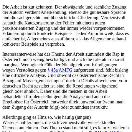
Die Arbeit ist gut gelungen. Der abwägende und sachliche Zugang
der Autorin verdient Anerkennung, ebenso die gut lesbare Sprache
und die sachgerechte und übersichtliche Gliederung. Verdienstvoll
ist auch die Kategorisierung der Fehler mit einem guten
praxisorientierten Zugang und der immer wieder vorgenommenen
Erläuterung durch konkrete Beispiele – jede/r Autor:in weiß, dass es
einfacher ist, Allgemeines auszuführen, als das Allgemeine anhand
konkreter Beispiele zu verproben.
Interessanterweise hat das Thema der Arbeit zumindest die Rsp in
Österreich noch wenig beschäftigt, und auch die Literatur dazu ist
marginal. Wenngleich Fälle der Nichtigkeit von Kündigungen
wegen Verstoßes gegen
§ 45a AMFG
aufgetreten sind, fehlt bislang
eine diffizilere Analyse. Und obwohl das österreichische Recht in
Bezug auf Massen„entlassungen“ doch in Details abweichend vom
deutschen Recht gestaltet ist, sind die Regelungen weitgehend
gleich oder ähnlich. Daher sind die meisten in der Arbeit
behandelten Problemstellungen, die Analyse und auch die
Ergebnisse für Österreich entweder direkt anwendbar (wenn man
dem Zugang der Autorin folgt) oder zumindest instruktiv.
Allerdings ging es
Hinz
so, wie häufig (jungen)
Wissenschaftler:innen, die sich verdienstvollerweise aktueller
Themen annehmen. Das Thema stand nicht still, es kam zu weiteren