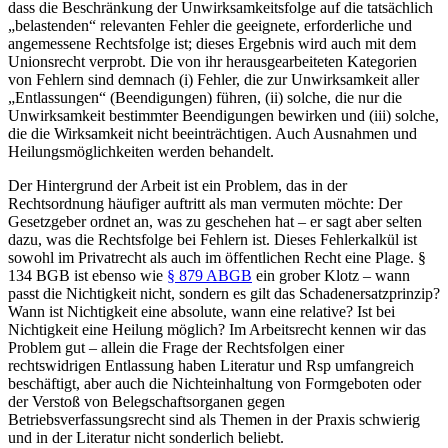
dass die Beschränkung der Unwirksamkeitsfolge auf die tatsächlich
„belastenden“ relevanten Fehler die geeignete, erforderliche und
angemessene Rechtsfolge ist; dieses Ergebnis wird auch mit dem
Unionsrecht verprobt. Die von ihr herausgearbeiteten Kategorien
von Fehlern sind demnach (i) Fehler, die zur Unwirksamkeit aller
„Entlassungen“ (Beendigungen) führen, (ii) solche, die nur die
Unwirksamkeit bestimmter Beendigungen bewirken und (iii) solche,
die die Wirksamkeit nicht beeinträchtigen. Auch Ausnahmen und
Heilungsmöglichkeiten werden behandelt.
Der Hintergrund der Arbeit ist ein Problem, das in der
Rechtsordnung häufiger auftritt als man vermuten möchte: Der
Gesetzgeber ordnet an, was zu geschehen hat – er sagt aber selten
dazu, was die Rechtsfolge bei Fehlern ist. Dieses Fehlerkalkül ist
sowohl im Privatrecht als auch im öffentlichen Recht eine Plage. §
134 BGB ist ebenso wie
§ 879 ABGB
ein grober Klotz – wann
passt die Nichtigkeit nicht, sondern es gilt das Schadenersatzprinzip?
Wann ist Nichtigkeit eine absolute, wann eine relative? Ist bei
Nichtigkeit eine Heilung möglich? Im Arbeitsrecht kennen wir das
Problem gut – allein die Frage der Rechtsfolgen einer
rechtswidrigen Entlassung haben Literatur und Rsp umfangreich
beschäftigt, aber auch die Nichteinhaltung von Formgeboten oder
der Verstoß von Belegschaftsorganen gegen
Betriebsverfassungsrecht sind als Themen in der Praxis schwierig
und in der Literatur nicht sonderlich beliebt.