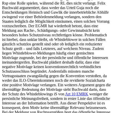
Rsp eine Rolle spielen, während die RL dies nicht verlangt.
Felix
Buchwald
argumentiert, dass weder das Urteil
Guja
noch die
Entscheidungen
Heinisch
und
Gawlik
die innerbetriebliche Abhilfe
zwingend vor einer Behördenmeldung verlangen, sondern den
Staaten lediglich die Möglichkeit einräumen, einen solchen Vorrang
vorzuschreiben. Der EGMR hat wiederholt betont, dass eine
Meldung aus Rache-, Schädigungs- oder Gewinnabsicht kein
besonders hohes Schutzniveau rechtfertigen könne. Problematisch
ist hierbei, dass unklar bleibt, ob Whistleblower in solchen Fällen
gänzlich schutzlos gestellt sind oder ob lediglich ein reduzierter
Schutz greift – und falls Letzteres, auf welchem Niveau. Zudem
liegen Whistleblower-Meldungen häufig einer gemischten
Motivlage zugrunde, bei der persönliche und öffentliche Interessen
ineinandergreifen.
Buchwald
plädiert deshalb dafür, dass eine
negative Motivlage keinen konventionsrechtlich verbindlichen
Schutzausschluss begründet. Andernfalls müssten manche
Vertragsstaaten zwangsläufig gegen die Konvention verstoßen, da
weder das ILO-Übereinkommen noch die revidierte
Sozialcharta
eine positive Motivlage verlangen. Ein weiteres Argument gegen die
übermäßige Bedeutung der Motivlage sieht
Buchwald
darin, dass
der Schutz des Whistleblowings iS von
Art 10 EMRK
weniger die
persönliche Meinungsfreiheit, sondern in erster Linie das öffentliche
Interesse an der Information betrifft. Aus dieser Perspektive ist es
konsequent, dem Motiv keine übermäßige Relevanz beizumessen.
Bei der Meldung von Rechtsverstößen liegt das öffentliche Interesse