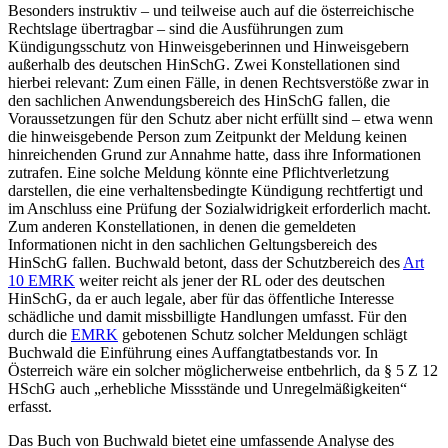
Besonders instruktiv – und teilweise auch auf die österreichische
Rechtslage übertragbar – sind die Ausführungen zum
Kündigungsschutz von Hinweisgeberinnen und Hinweisgebern
außerhalb des deutschen HinSchG. Zwei Konstellationen sind
hierbei relevant: Zum einen Fälle, in denen Rechtsverstöße zwar in
den sachlichen Anwendungsbereich des HinSchG fallen, die
Voraussetzungen für den Schutz aber nicht erfüllt sind – etwa wenn
die hinweisgebende Person zum Zeitpunkt der Meldung keinen
hinreichenden Grund zur Annahme hatte, dass ihre Informationen
zutrafen. Eine solche Meldung könnte eine Pflichtverletzung
darstellen, die eine verhaltensbedingte Kündigung rechtfertigt und
im Anschluss eine Prüfung der Sozialwidrigkeit erforderlich macht.
Zum anderen Konstellationen, in denen die gemeldeten
Informationen nicht in den sachlichen Geltungsbereich des
HinSchG fallen.
Buchwald
betont, dass der Schutzbereich des
Art
10 EMRK
weiter reicht als jener der RL oder des deutschen
HinSchG, da er auch legale, aber für das öffentliche Interesse
schädliche und damit missbilligte Handlungen umfasst. Für den
durch die
EMRK
gebotenen Schutz solcher Meldungen schlägt
Buchwald
die Einführung eines Auffangtatbestands vor. In
Österreich wäre ein solcher möglicherweise entbehrlich, da § 5 Z 12
HSchG auch „erhebliche Missstände und Unregelmäßigkeiten“
erfasst.
Das Buch von
Buchwald
bietet eine umfassende Analyse des