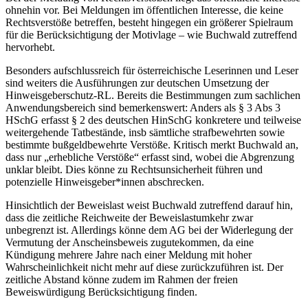
ohnehin vor. Bei Meldungen im öffentlichen Interesse, die keine
Rechtsverstöße betreffen, besteht hingegen ein größerer Spielraum
für die Berücksichtigung der Motivlage – wie
Buchwald
zutreffend
hervorhebt.
Besonders aufschlussreich für österreichische Leserinnen und Leser
sind weiters die Ausführungen zur deutschen Umsetzung der
Hinweisgeberschutz-RL. Bereits die Bestimmungen zum sachlichen
Anwendungsbereich sind bemerkenswert: Anders als § 3 Abs 3
HSchG erfasst § 2 des deutschen HinSchG konkretere und teilweise
weitergehende Tatbestände, insb sämtliche strafbewehrten sowie
bestimmte bußgeldbewehrte Verstöße. Kritisch merkt
Buchwald
an,
dass nur „erhebliche Verstöße“ erfasst sind, wobei die Abgrenzung
unklar bleibt. Dies könne zu Rechtsunsicherheit führen und
potenzielle Hinweisgeber*innen abschrecken.
Hinsichtlich der Beweislast weist
Buchwald
zutreffend darauf hin,
dass die zeitliche Reichweite der Beweislastumkehr zwar
unbegrenzt ist. Allerdings könne dem AG bei der Widerlegung der
Vermutung der Anscheinsbeweis zugutekommen, da eine
Kündigung mehrere Jahre nach einer Meldung mit hoher
Wahrscheinlichkeit nicht mehr auf diese zurückzuführen ist. Der
zeitliche Abstand könne zudem im Rahmen der freien
Beweiswürdigung Berücksichtigung finden.