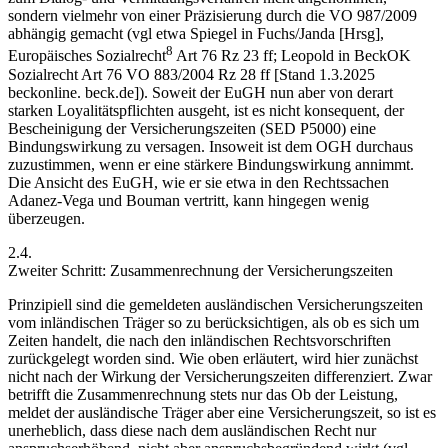
sondern vielmehr von einer Präzisierung durch die VO 987/2009
abhängig gemacht (vgl etwa
Spiegel
in
Fuchs/Janda
[Hrsg],
8
Europäisches Sozialrecht
Art 76 Rz 23 ff;
Leopold
in BeckOK
Sozialrecht Art 76 VO 883/2004 Rz 28 ff [Stand 1.3.2025
beckonline. beck.de]). Soweit der EuGH nun aber von derart
starken Loyalitätspflichten ausgeht, ist es nicht konsequent, der
Bescheinigung der Versicherungszeiten (SED P5000) eine
Bindungswirkung zu versagen. Insoweit ist dem OGH durchaus
zuzustimmen, wenn er eine stärkere Bindungswirkung annimmt.
Die Ansicht des EuGH, wie er sie etwa in den Rechtssachen
Adanez-Vega
und
Bouman
vertritt, kann hingegen wenig
überzeugen.
2.4.
Zweiter Schritt: Zusammenrechnung der Versicherungszeiten
Prinzipiell sind die gemeldeten ausländischen Versicherungszeiten
vom inländischen Träger so zu berücksichtigen, als ob es sich um
Zeiten handelt, die nach den inländischen Rechtsvorschriften
zurückgelegt worden sind. Wie oben erläutert, wird hier zunächst
nicht nach der Wirkung der Versicherungszeiten differenziert. Zwar
betrifft die Zusammenrechnung stets nur das Ob der Leistung,
meldet der ausländische Träger aber eine Versicherungszeit, so ist es
unerheblich, dass diese nach dem ausländischen Recht nur