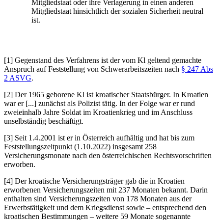
Mitgliedstaat oder ihre Verlagerung in einen anderen
Mitgliedstaat hinsichtlich der sozialen Sicherheit neutral
ist.
[1] Gegenstand des Verfahrens ist der vom Kl geltend gemachte
Anspruch auf Feststellung von Schwerarbeitszeiten nach
§ 247 Abs
2 ASVG
.
[2] Der 1965 geborene Kl ist kroatischer Staatsbürger. In Kroatien
war er [...] zunächst als Polizist tätig. In der Folge war er rund
zweieinhalb Jahre Soldat im Kroatienkrieg und im Anschluss
unselbständig beschäftigt.
[3] Seit 1.4.2001 ist er in Österreich aufhältig und hat bis zum
Feststellungszeitpunkt (1.10.2022) insgesamt 258
Versicherungsmonate nach den österreichischen Rechtsvorschriften
erworben.
[4] Der kroatische Versicherungsträger gab die in Kroatien
erworbenen Versicherungszeiten mit 237 Monaten bekannt. Darin
enthalten sind Versicherungszeiten von 178 Monaten aus der
Erwerbstätigkeit und dem Kriegsdienst sowie – entsprechend den
kroatischen Bestimmungen – weitere 59 Monate sogenannte