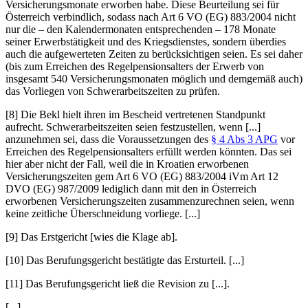
Versicherungsmonate erworben habe. Diese Beurteilung sei für
Österreich verbindlich, sodass nach Art 6 VO (EG) 883/2004 nicht
nur die – den Kalendermonaten entsprechenden – 178 Monate
seiner Erwerbstätigkeit und des Kriegsdienstes, sondern überdies
auch die aufgewerteten Zeiten zu berücksichtigen seien. Es sei daher
(bis zum Erreichen des Regelpensionsalters der Erwerb von
insgesamt 540 Versicherungsmonaten möglich und demgemäß auch)
das Vorliegen von Schwerarbeitszeiten zu prüfen.
[8] Die Bekl hielt ihren im Bescheid vertretenen Standpunkt
aufrecht. Schwerarbeitszeiten seien festzustellen, wenn [...]
anzunehmen sei, dass die Voraussetzungen des
§ 4 Abs 3 APG
vor
Erreichen des Regelpensionsalters erfüllt werden könnten. Das sei
hier aber nicht der Fall, weil die in Kroatien erworbenen
Versicherungszeiten gem Art 6 VO (EG) 883/2004 iVm Art 12
DVO (EG) 987/2009 lediglich dann mit den in Österreich
erworbenen Versicherungszeiten zusammenzurechnen seien, wenn
keine zeitliche Überschneidung vorliege. [...]
[9] Das Erstgericht [wies die Klage ab].
[10] Das Berufungsgericht bestätigte das Ersturteil. [...]
[11] Das Berufungsgericht ließ die Revision zu [...].
[...]