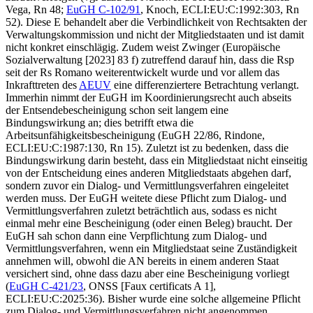
Vega
, Rn 48;
EuGH
C-102/91
,
Knoch
, ECLI:EU:C:1992:303, Rn
52). Diese E behandelt aber die Verbindlichkeit von Rechtsakten der
Verwaltungskommission und nicht der Mitgliedstaaten und ist damit
nicht konkret einschlägig. Zudem weist
Zwinger
(Europäische
Sozialverwaltung [2023] 83 f) zutreffend darauf hin, dass die Rsp
seit der Rs
Romano
weiterentwickelt wurde und vor allem das
Inkrafttreten des
AEUV
eine differenziertere Betrachtung verlangt.
Immerhin nimmt der EuGH im Koordinierungsrecht auch abseits
der Entsendebescheinigung schon seit langem eine
Bindungswirkung an; dies betrifft etwa die
Arbeitsunfähigkeitsbescheinigung (
EuGH
22/86
, Rindone
,
ECLI:EU:C:1987:130, Rn 15). Zuletzt ist zu bedenken, dass die
Bindungswirkung darin besteht, dass ein Mitgliedstaat nicht einseitig
von der Entscheidung eines anderen Mitgliedstaats abgehen darf,
sondern zuvor ein Dialog- und Vermittlungsverfahren eingeleitet
werden muss. Der EuGH weitete diese Pflicht zum Dialog- und
Vermittlungsverfahren zuletzt beträchtlich aus, sodass es nicht
einmal mehr eine Bescheinigung (oder einen Beleg) braucht. Der
EuGH sah schon dann eine Verpflichtung zum Dialog- und
Vermittlungsverfahren, wenn ein Mitgliedstaat seine Zuständigkeit
annehmen will, obwohl die AN bereits in einem anderen Staat
versichert sind, ohne dass dazu aber eine Bescheinigung vorliegt
(
EuGH
C-421/23
,
ONSS [Faux certificats A 1]
,
ECLI:EU:C:2025:36). Bisher wurde eine solche allgemeine Pflicht
zum Dialog- und Vermittlungsverfahren nicht angenommen,