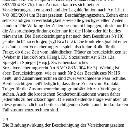
883/2004 Rz 7b). Ihrer
Art
nach kann es sich bei der
Versicherungszeit entsprechend der Legaldefinition nach Art 1 lit t
VO 883/2004 um Beitragszeiten, Beschäftigungszeiten, Zeiten einer
selbstständigen Erwerbstätigkeit sowie alle gleichgestellten Zeiten
handeln. Die
Wirkung
der Zeiten beschreibt hingegen, ob sie nur für
die Anspruchsbegründung oder nur für die Höhe oder für beides
relevant ist. Die Berücksichtigung hat nach dem Beschluss Nr H6
„einheitlich“ zu erfolgen (vgl ErwGr 2). Die konkrete Qualität einer
ausländischen Versicherungszeit spielt also keine Rolle für die
Frage, ob diese Zeit vom inländischen Träger zu berücksichtigen ist
(
Weber
in
Hauck/Noftz
[Hrsg], EU-Sozialrecht Art 6 Rz 12a;
Spiegel
in
Spiegel
[Hrsg], Zwischenstaatliches
Sozialversicherungsrecht Art 6 VO 883/2004 Rz 5). Wichtig ist
aber: Berücksichtigen, wie es nach Nr 2 des Beschlusses Nr H6
heißt, und Zusammenrechnen sind zwei verschiedene Paar Schuhe.
Berücksichtigen heißt lediglich, dass diese Zeiten vom Kontakt-
Träger für die Zusammenrechnung grundsätzlich zur Verfügung
stehen. Auch die kroatischen Sonderbonifikationen waren daher
jedenfalls zu berücksichtigen. Die entscheidende Frage war aber, ob
diese grundsätzlich zu berücksichtigenden Zeiten auch im konkreten
Fall zusammenzurechnen sind.
2.3.
Die Bindungswirkung der Bescheinigung der Versicherungszeiten