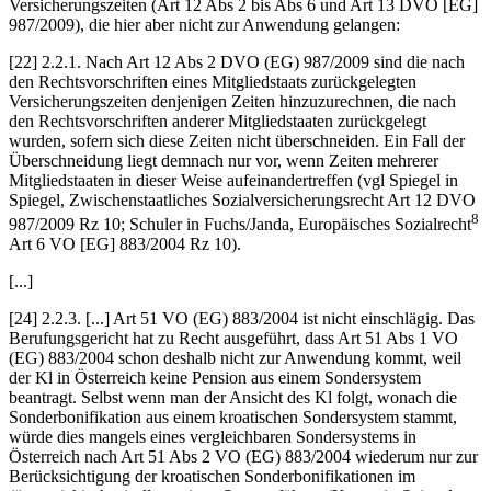
Versicherungszeiten (Art 12 Abs 2 bis Abs 6 und Art 13 DVO [EG]
987/2009), die hier aber nicht zur Anwendung gelangen:
[22] 2.2.1. Nach Art 12 Abs 2 DVO (EG) 987/2009 sind die nach
den Rechtsvorschriften eines Mitgliedstaats zurückgelegten
Versicherungszeiten denjenigen Zeiten hinzuzurechnen, die nach
den Rechtsvorschriften anderer Mitgliedstaaten zurückgelegt
wurden, sofern sich diese Zeiten nicht überschneiden. Ein Fall der
Überschneidung liegt demnach nur vor, wenn Zeiten mehrerer
Mitgliedstaaten in dieser Weise aufeinandertreffen (vgl
Spiegel
in
Spiegel
, Zwischenstaatliches Sozialversicherungsrecht Art 12 DVO
8
987/2009 Rz 10;
Schuler
in
Fuchs/Janda
, Europäisches Sozialrecht
Art 6 VO [EG] 883/2004 Rz 10).
[...]
[24] 2.2.3. [...] Art 51 VO (EG) 883/2004 ist nicht einschlägig. Das
Berufungsgericht hat zu Recht ausgeführt, dass Art 51 Abs 1 VO
(EG) 883/2004 schon deshalb nicht zur Anwendung kommt, weil
der Kl in Österreich keine Pension aus einem Sondersystem
beantragt. Selbst wenn man der Ansicht des Kl folgt, wonach die
Sonderbonifikation aus einem kroatischen Sondersystem stammt,
würde dies mangels eines vergleichbaren Sondersystems in
Österreich nach Art 51 Abs 2 VO (EG) 883/2004 wiederum nur zur
Berücksichtigung der kroatischen Sonderbonifikationen im