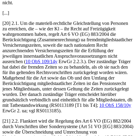
nicht.
[...]
[20] 2.1. Um die materiell-rechtliche Gleichstellung von Personen
zu erreichen, die – wie der Kl – ihr Recht auf Freizügigkeit
wahrgenommen haben, regelt Art 6 VO (EG) 883/2004 die
Berücksichtigung (Zusammenrechnung) ua fremdmitgliedstaatlicher
Versicherungszeiten, soweit die nach nationalem Recht
anzurechnenden Versicherungszeiten für die Erfüllung der
jeweiligen innerstaatlichen Anspruchsvoraussetzungen nicht
ausreichen (
10 ObS 109/14y
ErwGr 2.2.3.). Der zuständige Träger
hat dabei die fremden Zeiten so zu behandeln, als ob sie nach den
für ihn geltenden Rechtsvorschriften zurückgelegt worden wären.
Maßgebend für die Art sowie das Ob und den Umfang der
Berücksichtigung mitgliedstaatlicher Zeiten ist das Pensionsrecht
jenes Mitgliedstaats, unter dessen Geltung die Zeiten zurückgelegt
wurden. Der danach zuständige Träger entscheidet hierüber
grundsätzlich verbindlich und einheitlich für alle Mitgliedstaaten, dh
mit Tatbestandswirkung (RS0113189 [T1 bis T4];
10 ObS 158/10y
ErwGr 2. ua; vgl RS0113185).
[21] 2.2. Flankiert wird die Regelung des Art 6 VO (EG) 882/2004
durch Vorschriften über Sondersysteme (Art 51 VO [EG] 883/2004)
sowie die Überschneidung und Umrechnung von