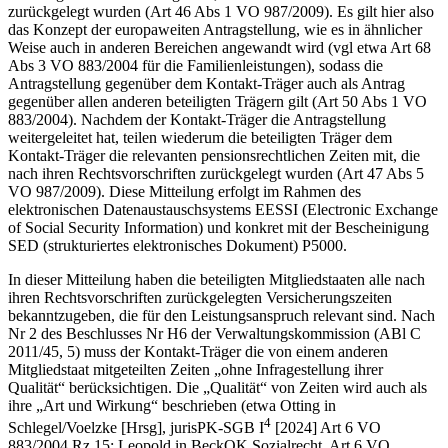
zurückgelegt wurden (Art 46 Abs 1 VO 987/2009). Es gilt hier also
das Konzept der
europaweiten Antragstellung
, wie es in ähnlicher
Weise auch in anderen Bereichen angewandt wird (vgl etwa Art 68
Abs 3 VO 883/2004 für die Familienleistungen), sodass die
Antragstellung gegenüber dem Kontakt-Träger auch als Antrag
gegenüber allen anderen beteiligten Trägern gilt (Art 50 Abs 1 VO
883/2004). Nachdem der Kontakt-Träger die Antragstellung
weitergeleitet hat, teilen wiederum die beteiligten Träger dem
Kontakt-Träger die relevanten pensionsrechtlichen Zeiten mit, die
nach ihren Rechtsvorschriften zurückgelegt wurden (Art 47 Abs 5
VO 987/2009). Diese Mitteilung erfolgt im Rahmen des
elektronischen Datenaustauschsystems EESSI (Electronic Exchange
of Social Security Information) und konkret mit der Bescheinigung
SED (strukturiertes elektronisches Dokument) P5000.
In dieser Mitteilung haben die beteiligten Mitgliedstaaten alle nach
ihren Rechtsvorschriften zurückgelegten Versicherungszeiten
bekanntzugeben, die für den Leistungsanspruch relevant sind. Nach
Nr 2 des Beschlusses Nr H6 der Verwaltungskommission (ABl C
2011/45, 5) muss der Kontakt-Träger die von einem anderen
Mitgliedstaat mitgeteilten Zeiten „ohne Infragestellung ihrer
Qualität
“ berücksichtigen. Die „Qualität“ von Zeiten wird auch als
ihre „
Art und Wirkung
“ beschrieben (etwa
Otting
in
4
Schlegel/Voelzke
[Hrsg], jurisPK-SGB I
[2024] Art 6 VO
883/2004 Rz 15;
Leopold
in BeckOK Sozialrecht, Art 6 VO