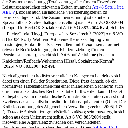
die Zusammenrechnung (Totalisierung) aller für den Erwerb von
Leistungsansprüchen relevanten Zeiten (nunmehr
Art 48 Satz 1 lit a
AEUV
), sodass auch ausländische Versicherungszeiten zu
berücksichtigen sind. Die Zusammenrechnung ist damit ein
Spezialfall der Sachverhaltsgleichstellung nach Art 5 VO 883/2004
(
Leopold
in BeckOK Sozialrecht Art 6 VO 883/2004 Rz 4;
Schuler
8
in
Fuchs/Janda
[Hrsg], Europäisches Sozialrecht
[2022] Art 6 VO
883/2004 Rz 3). Während Art 5 eine Berücksichtigung
von
Leistungen, Einkünften, Sachverhalten und Ereignissen anordnet
(etwa die Berücksichtigung der Kindererziehung für den
Pensionsanspruch), bezieht sich Art 6 auf Zeiträume (
Fuchs
in
9
Knickrehm/Roßbach/Waltermann
[Hrsg], Sozialrecht-Komm
[2025] VO 883/2004 Rz 49).
Nach allgemeinen kollisionsrechtlichen Kategorien handelt es sich
dabei um einen Fall der
Substitution
. Diese fragt danach, ob ein
normatives Tatbestandsmerkmal einer inländischen Sachnorm auch
durch ein ausländisches Rechtsinstitut erfüllt werden kann. Dies ist
zu bejahen, wenn die inländische Norm die Substitution zulässt und
zweitens das ausländische Institut
funktionsäquivalent
ist (Ohler, Die
Kollisionsordnung des Allgemeinen Verwaltungsrechts [2005] 137
f). Dass die Substitution grundsätzlich zulässig sein muss, ergibt sich
schon aus dem Unionsrecht selbst. Art 6 VO 883/2004 stellt
insoweit eine
Äquivalenz
zwischen den verschiedenen
Rechtsordnungen her, sodass der Tatbestand (hier
§ 4 Abs 3 Z 1