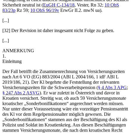
Sicherheit neutral ist (
EuGH
C-134/18
,
Vester
, Rn 32;
10 ObS
83/23p
Rz 59;
10 ObS 96/19v
ErwGr II.2. mwN ua).
[...]
[32] Der Revision ist daher insgesamt nicht Folge zu geben.
[...]
ANMERKUNG
1.
Einleitung
Der Fall betrifft die
Zusammenrechnung von Versicherungszeiten
nach Art 6 VO (EG) 883/2004 (ABl L 2004/166, 1 idF ABl L
2019/186, 21). Der Kl begehrte die Feststellung der relevanten
Versicherungszeiten für die Schwerarbeitspension (
§ 4 Abs 3 APG
;
§ 247 Abs 2 ASVG
). Er war zuletzt in Österreich und davor in
Kroatien versichert. Streitig war, ob auch 59 Versicherungsmonate
kroatischer „
Sonderbonifikationen
“ angerechnet werden müssen.
Nur unter dieser Voraussetzung wäre ein vorzeitiger Pensionsantritt
des Kl vor dem Regelpensionsalter möglich gewesen. Die
„Sonderbonifikationen“ stammen aus der Beschäftigung des Kl als
Polizist und Soldat im Kroatienkrieg. Aus diesen Beschäftigungen
stammen Versicherungsmonate, die nach dem kroatischen Recht