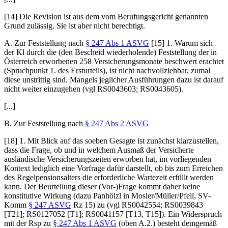
[14] Die Revision ist aus dem vom Berufungsgericht genannten
Grund zulässig. Sie ist aber nicht berechtigt.
A. Zur Feststellung nach
§ 247 Abs 1 ASVG
[15] 1. Warum sich
der Kl durch die (den Bescheid wiederholende) Feststellung der in
Österreich erworbenen 258 Versicherungsmonate beschwert erachtet
(Spruchpunkt 1. des Ersturteils), ist nicht nachvollziehbar, zumal
diese unstrittig sind. Mangels jeglicher Ausführungen dazu ist darauf
nicht weiter einzugehen (vgl RS0043603; RS0043605).
[...]
B. Zur Feststellung nach
§ 247 Abs 2 ASVG
[18] 1. Mit Blick auf das soeben Gesagte ist zunächst klarzustellen,
dass die Frage, ob und in welchem Ausmaß der Versicherte
ausländische Versicherungszeiten erworben hat, im vorliegenden
Kontext lediglich eine Vorfrage dafür darstellt, ob bis zum Erreichen
des Regelpensionsalters die erforderliche Wartezeit erfüllt werden
kann. Der Beurteilung dieser (Vor-)Frage kommt daher keine
konstitutive Wirkung (dazu
Panhölzl
in
Mosler/Müller/Pfeil
, SV-
Komm
§ 247 ASVG
Rz 15) zu (vgl RS0042554; RS0039843
[T21]; RS0127052 [T1]; RS0041157 [T13, T15]). Ein Widerspruch
mit der Rsp zu
§ 247 Abs 1 ASVG
(oben A.2.) besteht demgemäß