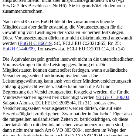
anspruchserhöhend, nicht aber anspruchsbegründend wirkt (vgl
ErwGr 2 des Beschlusses Nr H6). Sie ist grundsätzlich dennoch
zusammenzurechnen.
Nach der stRsp des EuGH
bleibt der
zusammenrechnende
Mitgliedstaat aber dafür zuständig
, die
Voraussetzungen für die
Gewährung von Leistungen
der sozialen Sicherheit
festzulegen
.
Diese Voraussetzungen dürfen nur nicht diskriminierend angewandt
werden (
EuGH C-866/19
, SC, ECLI:EU:C:2021:865, Rn 25;
EuGH
C-440/09
,
Tomaszewska
, ECLI:EU:C:2011:114, Rn 24).
Die Äquivalenzregeln greifen insoweit nicht in die unterschiedlichen
Voraussetzungen für die Leistungsgewährung ein. Die
Mitgliedstaaten können damit selbst festlegen, wann ausländische
Versicherungszeiten funktionsäquivalent sind. Die
Leistungsgewährung kann insb von einer
Mindestversicherungszeit
abhängig gemacht werden. Dabei kann auch die Art und
Begrenzung der Versicherungszeiten festgelegt werden, die für die
Mindestversicherungszeit berücksichtigt werden (
EuGH
C-306/03
,
Salgado Alonso
, ECLI:EU:C:2005:44, Rn 31), sodass etwa
Versicherungszeiten vorausgesetzt werden dürfen, die auf eine
Erwerbstätigkeit zurückgehen. Zwar hat der inländische Träger also
die mitgeteilten ausländischen Zeiten zu berücksichtigen, ob diese
aber tatsächlich mit den inländischen zusammenzurechnen sind, ist
dann nicht mehr nach Art 6 VO 883/2004, sondern im Wege der
Sachverhaltsgleichstellung nach Art 5 VO 883/2004
zu beurteilen