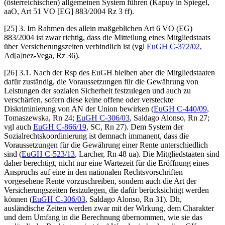
(österreichischen) allgemeinen System führen (
Kapuy
in
Spiegel
,
aaO, Art 51 VO [EG] 883/2004 Rz 3 ff).
[25] 3. Im Rahmen des allein maßgeblichen Art 6 VO (EG)
883/2004 ist zwar richtig, dass die Mitteilung eines Mitgliedstaats
über Versicherungszeiten verbindlich ist (vgl
EuGH
C-372/02
,
Ad[a]nez-Vega
, Rz 36).
[26] 3.1. Nach der Rsp des EuGH bleiben aber die Mitgliedstaaten
dafür zuständig, die Voraussetzungen für die Gewährung von
Leistungen der sozialen Sicherheit festzulegen und auch zu
verschärfen, sofern diese keine offene oder versteckte
Diskriminierung von AN der Union bewirken (
EuGH
C-440/09
,
Tomaszewska
, Rn 24;
EuGH
C-306/03
,
Saldago Alonso
, Rn 27;
vgl auch
EuGH
C-866/19
,
SC
, Rn 27). Dem System der
Sozialrechtskoordinierung ist demnach immanent, dass die
Voraussetzungen für die Gewährung einer Rente unterschiedlich
sind (
EuGH
C-523/13
,
Larcher
, Rn 48 ua). Die Mitgliedstaaten sind
daher berechtigt, nicht nur eine Wartezeit für die Eröffnung eines
Anspruchs auf eine in den nationalen Rechtsvorschriften
vorgesehene Rente vorzuschreiben, sondern auch die Art der
Versicherungszeiten festzulegen, die dafür berücksichtigt werden
können (
EuGH
C-306/03
,
Saldago Alonso
, Rn 31). Dh,
ausländische Zeiten werden zwar mit der Wirkung, dem Charakter
und dem Umfang in die Berechnung übernommen, wie sie das