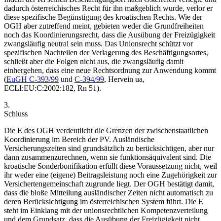
dadurch österreichisches Recht für ihn maßgeblich wurde, verlor er
diese spezifische Begünstigung des kroatischen Rechts. Wie der
OGH aber zutreffend meint, gebieten weder die Grundfreiheiten
noch das Koordinierungsrecht, dass die Ausübung der Freizügigkeit
zwangsläufig
neutral
sein muss. Das Unionsrecht schützt vor
spezifischen Nachteilen der Verlagerung des Beschäftigungsortes,
schließt aber die Folgen nicht aus, die zwangsläufig damit
einhergehen, dass eine neue Rechtsordnung zur Anwendung kommt
(
EuGH
C-393/99
und
C-394/99
,
Hervein ua
,
ECLI:EU:C:2002:182, Rn 51).
3.
Schluss
Die E des OGH verdeutlicht die Grenzen der zwischenstaatlichen
Koordinierung im Bereich der PV. Ausländische
Versicherungszeiten sind grundsätzlich zu berücksichtigen, aber nur
dann zusammenzurechnen, wenn sie funktionsäquivalent sind. Die
kroatische Sonderbonifikation erfüllt diese Voraussetzung nicht, weil
ihr weder eine (eigene) Beitragsleistung noch eine Zugehörigkeit zur
Versichertengemeinschaft zugrunde liegt. Der OGH bestätigt damit,
dass die bloße Mitteilung ausländischer Zeiten nicht automatisch zu
deren Berücksichtigung im österreichischen System führt. Die E
steht im Einklang mit der unionsrechtlichen Kompetenzverteilung
und dem Grundsatz, dass die Ausübung der Freizügigkeit nicht