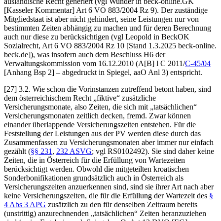
ausländische Recht generiert (vgl
Wunder
in beck-online.GK
[Kasseler Kommentar] Art 6
VO 883/2004 Rz 9). Der zuständige
Mitgliedstaat ist aber nicht gehindert, seine Leistungen nur von
bestimmten Zeiten abhängig zu machen und für deren Berechnung
auch nur diese zu berücksichtigen (vgl
Leopold
in BeckOK
Sozialrecht, Art 6 VO 883/2004 Rz 10 [Stand 1.3.2025 beck-online.
beck.de]), was insofern auch dem Beschluss H6 der
Verwaltungskommission vom 16.12.2010 (A[B] l C 2011/
C-45/04
[Anhang Bsp 2] – abgedruckt in
Spiegel
, aaO Anl 3) entspricht.
[27] 3.2. Wie schon die Vorinstanzen zutreffend betont haben, sind
dem österreichischem Recht „fiktive“ zusätzliche
Versicherungsmonate, also Zeiten, die sich mit „tatsächlichen“
Versicherungsmonaten zeitlich decken, fremd. Zwar können
einander überlappende Versicherungszeiten entstehen. Für die
Feststellung der Leistungen aus der PV werden diese durch das
Zusammenfassen zu Versicherungsmonaten aber immer nur einfach
gezählt (
§§ 231
,
232 ASVG
; vgl RS0102492). Sie sind daher keine
Zeiten, die in Österreich für die Erfüllung von Wartezeiten
berücksichtigt werden. Obwohl die mitgeteilten kroatischen
Sonderbonifikationen grundsätzlich auch in Österreich als
Versicherungszeiten anzuerkennen sind, sind sie ihrer Art nach aber
keine Versicherungszeiten, die für die Erfüllung der Wartezeit des
§
4 Abs 3 APG
zusätzlich zu den für denselben Zeitraum bereits
(unstrittig) anzurechnenden „tatsächlichen“ Zeiten heranzuziehen