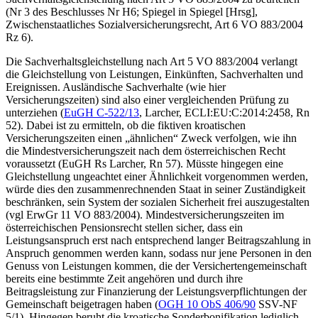
(Nr 3 des Beschlusses Nr H6;
Spiegel
in
Spiegel
[Hrsg],
Zwischenstaatliches Sozialversicherungsrecht, Art 6 VO 883/2004
Rz 6).
Die Sachverhaltsgleichstellung nach Art 5 VO 883/2004 verlangt
die Gleichstellung von Leistungen, Einkünften, Sachverhalten und
Ereignissen. Ausländische Sachverhalte (wie hier
Versicherungszeiten) sind also einer vergleichenden Prüfung zu
unterziehen (
EuGH
C-522/13
,
Larcher
, ECLI:EU:C:2014:2458, Rn
52). Dabei ist zu ermitteln, ob die fiktiven kroatischen
Versicherungszeiten einen „ähnlichen“ Zweck verfolgen, wie ihn
die Mindestversicherungszeit nach dem österreichischen Recht
voraussetzt (EuGH Rs
Larcher
, Rn 57). Müsste hingegen eine
Gleichstellung ungeachtet einer Ähnlichkeit vorgenommen werden,
würde dies den zusammenrechnenden Staat in seiner Zuständigkeit
beschränken, sein System der sozialen Sicherheit frei auszugestalten
(vgl ErwGr 11 VO 883/2004). Mindestversicherungszeiten im
österreichischen Pensionsrecht stellen sicher, dass ein
Leistungsanspruch erst nach entsprechend langer Beitragszahlung in
Anspruch genommen werden kann, sodass nur jene Personen in den
Genuss von Leistungen kommen, die der Versichertengemeinschaft
bereits eine bestimmte Zeit angehören
und durch ihre
Beitragsleistung zur Finanzierung der Leistungsverpflichtungen der
Gemeinschaft beigetragen haben (
OGH
10 ObS 406/90
SSV-NF
5/1). Hingegen beruht die kroatische Sonderbonifikation lediglich