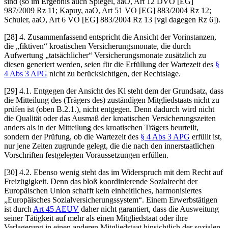
sind (so im Ergebnis auch
Spiegel
, aaO, Art 12 DVO [EG]
987/2009 Rz 11;
Kapuy
, aaO, Art 51 VO [EG] 883/2004 Rz 12;
Schuler
, aaO, Art 6 VO [EG] 883/2004 Rz 13 [vgl dagegen Rz 6]).
[28] 4. Zusammenfassend entspricht die Ansicht der Vorinstanzen,
die „fiktiven“ kroatischen Versicherungsmonate, die durch
Aufwertung „tatsächlicher“ Versicherungsmonate zusätzlich zu
diesen generiert werden, seien für die Erfüllung der Wartezeit des
§
4 Abs 3 APG
nicht zu berücksichtigen, der Rechtslage.
[29] 4.1. Entgegen der Ansicht des Kl steht dem der Grundsatz, dass
die Mitteilung des (Trägers des) zuständigen Mitgliedstaats nicht zu
prüfen ist (oben B.2.1.), nicht entgegen. Denn dadurch wird nicht
die Qualität oder das Ausmaß der kroatischen Versicherungszeiten
anders als in der Mitteilung des kroatischen Trägers beurteilt,
sondern der Prüfung, ob die Wartezeit des
§ 4 Abs 3 APG
erfüllt ist,
nur jene Zeiten zugrunde gelegt, die die nach den innerstaatlichen
Vorschriften festgelegten Voraussetzungen erfüllen.
[30] 4.2. Ebenso wenig steht das im Widerspruch mit dem Recht auf
Freizügigkeit. Denn das bloß koordinierende Sozialrecht der
Europäischen Union schafft kein einheitliches, harmonisiertes
„Europäisches Sozialversicherungssystem“. Einem Erwerbstätigen
ist durch
Art 45 AEUV
daher nicht garantiert, dass die Ausweitung
seiner Tätigkeit auf mehr als einen Mitgliedstaat oder ihre
Verlagerung in einen anderen Mitgliedstaat hinsichtlich der sozialen