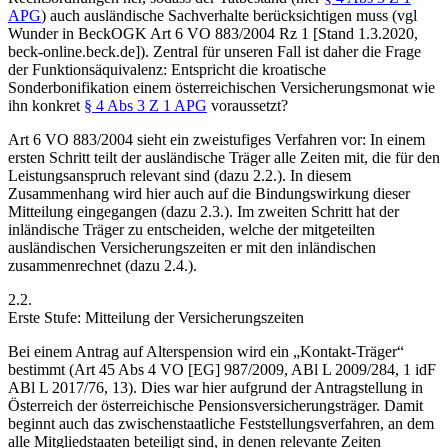
APG
) auch ausländische Sachverhalte berücksichtigen muss (vgl
Wunder in BeckOGK Art 6 VO 883/2004 Rz 1 [Stand 1.3.2020,
beck-online.beck.de]). Zentral für unseren Fall ist daher die Frage
der Funktionsäquivalenz: Entspricht die kroatische
Sonderbonifikation einem österreichischen Versicherungsmonat wie
ihn konkret
§ 4 Abs 3 Z 1 APG
voraussetzt?
Art 6 VO 883/2004 sieht ein
zweistufiges Verfahren
vor: In einem
ersten Schritt teilt der ausländische Träger alle Zeiten mit, die für den
Leistungsanspruch relevant sind (dazu 2.2.). In diesem
Zusammenhang wird hier auch auf die Bindungswirkung dieser
Mitteilung eingegangen (dazu 2.3.). Im zweiten Schritt hat der
inländische Träger zu entscheiden, welche der mitgeteilten
ausländischen Versicherungszeiten er mit den inländischen
zusammenrechnet (dazu 2.4.).
2.2.
Erste Stufe: Mitteilung der Versicherungszeiten
Bei einem Antrag auf Alterspension wird ein „
Kontakt-Träger
“
bestimmt (Art 45 Abs 4 VO [EG] 987/2009, ABl L 2009/284, 1 idF
ABl L 2017/76, 13). Dies war hier aufgrund der Antragstellung in
Österreich der österreichische Pensionsversicherungsträger. Damit
beginnt auch das zwischenstaatliche Feststellungsverfahren, an dem
alle Mitgliedstaaten beteiligt sind, in denen relevante Zeiten