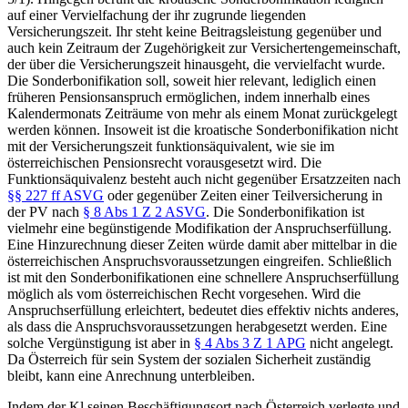
auf einer Vervielfachung der ihr zugrunde liegenden
Versicherungszeit. Ihr steht keine Beitragsleistung gegenüber und
auch kein Zeitraum der Zugehörigkeit zur Versichertengemeinschaft,
der über die Versicherungszeit hinausgeht, die vervielfacht wurde.
Die Sonderbonifikation soll, soweit hier relevant, lediglich einen
früheren Pensionsanspruch ermöglichen, indem innerhalb eines
Kalendermonats Zeiträume von mehr als einem Monat zurückgelegt
werden können. Insoweit ist die kroatische Sonderbonifikation nicht
mit der Versicherungszeit funktionsäquivalent, wie sie im
österreichischen Pensionsrecht vorausgesetzt wird. Die
Funktionsäquivalenz besteht auch nicht gegenüber Ersatzzeiten nach
§§ 227 ff ASVG
oder gegenüber Zeiten einer Teilversicherung in
der PV nach
§ 8 Abs 1 Z 2 ASVG
. Die Sonderbonifikation ist
vielmehr eine begünstigende Modifikation der Anspruchserfüllung.
Eine Hinzurechnung dieser Zeiten würde damit aber mittelbar in die
österreichischen Anspruchsvoraussetzungen eingreifen. Schließlich
ist mit den Sonderbonifikationen eine schnellere Anspruchserfüllung
möglich als vom österreichischen Recht vorgesehen. Wird die
Anspruchserfüllung erleichtert, bedeutet dies effektiv nichts anderes,
als dass die Anspruchsvoraussetzungen herabgesetzt werden. Eine
solche Vergünstigung ist aber in
§ 4 Abs 3 Z 1 APG
nicht angelegt.
Da Österreich für sein System der sozialen Sicherheit zuständig
bleibt, kann eine Anrechnung unterbleiben.
Indem der Kl seinen Beschäftigungsort nach Österreich verlegte und