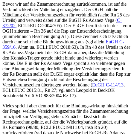
Bevor wir auf die Zusammenrechnung zurückkommen, ist auf die
Verbindlichkeit der Mitteilung einzugehen. Der OGH hält die
Mitteilung der Versicherungszeiten für
verbindlich
(siehe Rn 25 des
Urteils) und verweist dabei auf die EuGH-Rs Adanez-Vega (
C-
372/02
, ECLI:EU:C:2004:705). Der EuGH beruft sich in der – vom
OGH zitierten – Rn 36 auf die Rsp zur Entsendebescheinigung
(nunmehr auch Bescheinigung A1). Diese zeichnet sich tatsächlich
durch eine sehr hohe Bindungswirkung aus (vgl allein
EuGH
C-
359/16
,
Altun ua
, ECLI:EU:C:2018:63). In Rn 48 des Urteils in der
Rs
Adanez-Vega
meint der EuGH dann aber, dass die Mitteilung
den Kontakt-Träger
gerade nicht binde
und widerlegt werden
könne. Die E in der Rs
Adanez-Vega
spricht also vielmehr gegen
eine Bindungswirkung der Mitteilung der Versicherungszeiten. In
der Rs
Bouman
stellt der EuGH sogar explizit
klar, dass die Rsp zur
Entsendebescheinigung nicht auf die Bescheinigung der
Versicherungszeiten übertragen werden könne (
EuGH
C-114/13
,
ECLI:EU:C:2015:81, Rn 27; vgl auch
Leopold
in BeckOK
Sozialrecht Art 6 VO 883/2004 Rz 17).
Vieles spricht aber dennoch für eine Bindungswirkung hinsichtlich
der Frage, welche Versicherungszeiten für die Zusammenrechnung
prinzipiell zur Verfügung stehen: Zunächst lässt sich die
Rechtsprechungslinie, auf der die Widerlegbarkeit gründet, auf die
Rs
Romano
(98/80, ECLI:EU:C:1981:104, insb Rn 20)
zurückverfolgen (vgl dazu die Nachweise bei EuGH-Rs
Adanez-