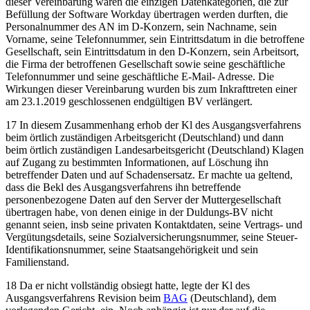
dieser Vereinbarung waren die einzigen Datenkategorien, die zur
Befüllung der Software Workday übertragen werden durften, die
Personalnummer des AN im D-Konzern, sein Nachname, sein
Vorname, seine Telefonnummer, sein Eintrittsdatum in die betroffene
Gesellschaft, sein Eintrittsdatum in den D-Konzern, sein Arbeitsort,
die Firma der betroffenen Gesellschaft sowie seine geschäftliche
Telefonnummer und seine geschäftliche E-Mail- Adresse. Die
Wirkungen dieser Vereinbarung wurden bis zum Inkrafttreten einer
am 23.1.2019 geschlossenen endgültigen BV verlängert.
17 In diesem Zusammenhang erhob der Kl des Ausgangsverfahrens
beim örtlich zuständigen Arbeitsgericht (Deutschland) und dann
beim örtlich zuständigen Landesarbeitsgericht (Deutschland) Klagen
auf Zugang zu bestimmten Informationen, auf Löschung ihn
betreffender Daten und auf Schadensersatz. Er machte ua geltend,
dass die Bekl des Ausgangsverfahrens ihn betreffende
personenbezogene Daten auf den Server der Muttergesellschaft
übertragen habe, von denen einige in der Duldungs-BV nicht
genannt seien, insb seine privaten Kontaktdaten, seine Vertrags- und
Vergütungsdetails, seine Sozialversicherungsnummer, seine Steuer-
Identifikationsnummer, seine Staatsangehörigkeit und sein
Familienstand.
18 Da er nicht vollständig obsiegt hatte, legte der Kl des
Ausgangsverfahrens Revision beim
BAG
(Deutschland), dem