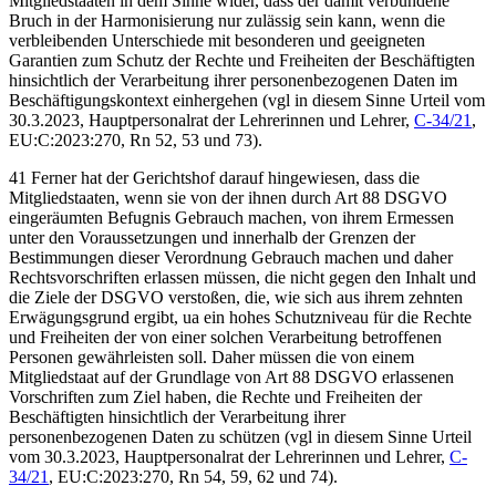
Mitgliedstaaten in dem Sinne wider, dass der damit verbundene
Bruch in der Harmonisierung nur zulässig sein kann, wenn die
verbleibenden Unterschiede mit besonderen und geeigneten
Garantien zum Schutz der Rechte und Freiheiten der Beschäftigten
hinsichtlich der Verarbeitung ihrer personenbezogenen Daten im
Beschäftigungskontext einhergehen (vgl in diesem Sinne
Urteil vom
30.3.2023,
Hauptpersonalrat der Lehrerinnen und Lehrer
,
C-34/21
,
EU:C:2023:270, Rn 52, 53 und 73).
41 Ferner hat der Gerichtshof darauf hingewiesen, dass die
Mitgliedstaaten, wenn sie von der ihnen durch Art 88 DSGVO
eingeräumten Befugnis Gebrauch machen, von ihrem Ermessen
unter den Voraussetzungen und innerhalb der Grenzen der
Bestimmungen dieser Verordnung Gebrauch machen und daher
Rechtsvorschriften erlassen müssen, die nicht gegen den Inhalt und
die Ziele der DSGVO verstoßen, die, wie sich aus ihrem zehnten
Erwägungsgrund ergibt, ua ein hohes Schutzniveau für die Rechte
und Freiheiten der von einer solchen Verarbeitung betroffenen
Personen gewährleisten soll. Daher müssen die von einem
Mitgliedstaat auf der Grundlage von Art 88 DSGVO erlassenen
Vorschriften zum Ziel haben, die Rechte und Freiheiten der
Beschäftigten hinsichtlich der Verarbeitung ihrer
personenbezogenen Daten zu schützen (vgl in diesem Sinne
Urteil
vom 30.3.2023,
Hauptpersonalrat der Lehrerinnen und Lehrer
,
C-
34/21
, EU:C:2023:270, Rn 54, 59, 62 und 74).