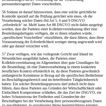
personenbezogener Daten vorschreiben.
56 Sodann ist darauf hinzuweisen, dass eine solche gerichtliche
Kontrolle speziell auf die Prüfung gerichtet sein muss, ob die
Verarbeitung solcher Daten iSd Art 5, 6 und 9 DSGVO
„erforderlich“ ist. MaW kann Art 88 DSGVO nicht dahin ausgelegt
werden, dass die Parteien einer Kollektivvereinbarung über eine
Beurteilungsbefugnis verfügen, die es ihnen erlauben würde,
„spezifischere Vorschriften“ einzuführen, die dazu führen, dass diese
Voraussetzung der Erforderlichkeit weniger streng angewandt wird
oder gar darauf verzichtet wird.
57 Zwar verfügen, wie das vorlegende Gericht und Irland im
Wesentlichen ausgeführt haben, die Parteien einer
Kollektivvereinbarung im Allgemeinen über gute Grundlagen für
die Beurteilung, ob eine Datenverarbeitung in einem konkreten
beruflichen Kontext erforderlich ist, da diese Parteien gewöhnlich
umfangreiche Kenntnisse in Bezug auf die spezifischen Bedürfnisse
im Beschäftigungsbereich und im betreffenden Tätigkeitsbereich
haben. Ein solcher Beurteilungsprozess darf jedoch nicht dazu
führen, dass diese Parteien aus Gründen der Wirtschaftlichkeit oder
Einfachheit Kompromisse schließen, die das Ziel der DSGVO, ein
hohes Schutzniveau der Freiheiten und Grundrechte der
Beschäftigten bei der Verarbeitung ihrer personenbezogenen Daten
zu gewährleisten, in unzulässiger Weise beeinträchtigen könnten.