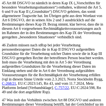
45 Art 88 DSGVO ist nämlich in deren Kap IX („Vorschriften für
besondere Verarbeitungssituationen“) enthalten, während die Art 5,
6 und 9 zu Kap II („Grundsätze“) DSGVO gehören, das somit
allgemeinere Tragweite hat. Im Übrigen geht aus dem Wortlaut von
Art 6 DSGVO, der in seinen Abs 2 und 3 ausdrücklich auf die
Bestimmungen dieses Kap IX Bezug nimmt, klar hervor, dass die in
diesem Art 6 vorgesehenen Rechtmäßigkeitsvoraussetzungen auch
im Rahmen der in den Bestimmungen des Kap IX der Verordnung
geregelten „besonderen Situationen“ verbindlich sind.
46 Zudem müssen nach stRsp bei jeder Verarbeitung
personenbezogener Daten die in Kap II DSGVO aufgestellten
Grundsätze für die Verarbeitung solcher Daten sowie die in Kap III
DSGVO geregelten Rechte der betroffenen Person beachtet werden.
Insb muss die Verarbeitung mit den in Art 5 der Verordnung
aufgestellten Grundsätzen für die Verarbeitung dieser Daten im
Einklang stehen und die in Art 6 der Verordnung aufgezählten
Voraussetzungen für die Rechtmäßigkeit der Verarbeitung erfüllen
(vgl in diesem Sinne
Urteile vom 2.3.2023,
Norra Stockholm Bygg
,
C-268/21
, EU:C:2023:145, Rn 43, und vom
11.7.2024,
Meta
Platforms Ireland
[Verbandsklage],
C-757/22
, EU:C:2024:598, Rn
49 und die dort angeführte Rsp).
47 Was insb das Verhältnis zwischen Art 88 DSGVO und anderen
Bestimmungen dieser Verordnung betrifft, hat der Gerichtshof ua im