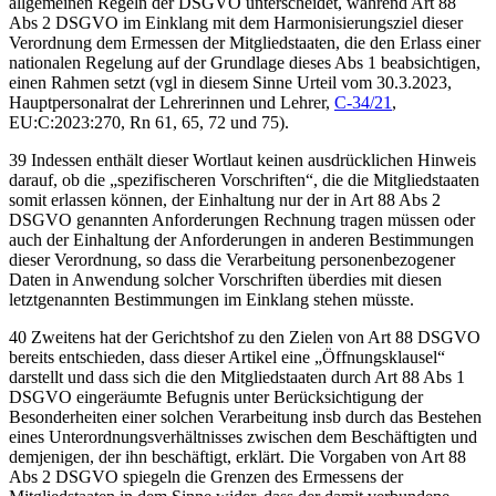
allgemeinen Regeln der DSGVO unterscheidet, während Art 88
Abs 2 DSGVO im Einklang mit dem Harmonisierungsziel dieser
Verordnung dem Ermessen der Mitgliedstaaten, die den Erlass einer
nationalen Regelung auf der Grundlage dieses Abs 1 beabsichtigen,
einen Rahmen setzt (vgl in diesem Sinne Urteil vom
30.3.2023,
Hauptpersonalrat der Lehrerinnen und Lehrer
,
C-34/21
,
EU:C:2023:270, Rn 61, 65, 72 und 75).
39 Indessen enthält dieser Wortlaut keinen ausdrücklichen Hinweis
darauf, ob die „spezifischeren Vorschriften“, die die Mitgliedstaaten
somit erlassen können, der Einhaltung nur der in Art 88 Abs 2
DSGVO genannten Anforderungen Rechnung tragen müssen oder
auch der Einhaltung der Anforderungen in anderen Bestimmungen
dieser Verordnung, so dass die Verarbeitung personenbezogener
Daten in Anwendung solcher Vorschriften überdies mit diesen
letztgenannten Bestimmungen im Einklang stehen müsste.
40 Zweitens hat der Gerichtshof zu den Zielen von Art 88 DSGVO
bereits entschieden, dass dieser Artikel eine „Öffnungsklausel“
darstellt und dass sich die den Mitgliedstaaten durch Art 88 Abs 1
DSGVO eingeräumte Befugnis unter Berücksichtigung der
Besonderheiten einer solchen Verarbeitung insb durch das Bestehen
eines Unterordnungsverhältnisses zwischen dem Beschäftigten und
demjenigen, der ihn beschäftigt, erklärt. Die Vorgaben von Art 88
Abs 2 DSGVO spiegeln die Grenzen des Ermessens der