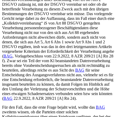
DSGVO zulässig ist, mit der DSGVO vereinbar sei oder ob die
betreffende Verarbeitung zu diesem Zweck auch mit den übrigen
Bestimmungen der DSGVO vereinbar sein müsse. Das vorlegende
Gericht neige dabei zu der Auffassung, dass im Fall einer durch eine
„Kollektivvereinbarung“ iS von Art 88 DSGVO geregelten
Verarbeitung personenbezogener Beschäftigtendaten diese
Verarbeitung nicht nur von den sich aus Art 88 ergebenden
Anforderungen nicht abweichen dürfe, sondern auch nicht von
denen, die sich aus Art 5, Art 6 Abs 1 sowie Art 9 Abs 1 und 2
DSGVO ergäben, insb was das in den drei letztgenannten Artikeln
vorgesehene Kriterium der Erforderlichkeit der Verarbeitung angehe
(
BAG
, Vorlagebeschluss vom 22.9.2022, 8 AZR 209/21 [A] Rn 28
f). Zwar sei ein Teil der vom Kl beanstandeten Datenverarbeitung
bereits ohne Vorabentscheidungsersuchen als nicht rechtmäßig zu
beurteilen, allerdings reiche es aus Sicht des
BAG
für seine
Entscheidung des Ausgangsverfahrens nicht aus, vielmehr sei es für
eine Entscheidung erforderlich, die beanstandete Datenverarbeitung
insgesamt beurteilen zu können, da damit Folgen im Hinblick auf
den Umfang der Verletzung der Schutzvorschriften und die Höhe
eines etwaigen Schadenersatzes verbunden seien bzw sein könnten
(
BAG
22.9.2022, 8 AZR 209/21 [A] Rn 24).
Für den Fall, dass die erste Frage bejaht wird, wollte das
BAG
zweitens wissen, ob die Parteien einer solchen
Kollektivvereinbarung über einen Spielraum verfügen, der bei der