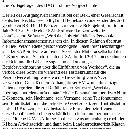
2.
Die Vorlagefragen des
BAG
und ihre Vorgeschichte
Der Kl des Ausgangsverfahrens ist bei der Bekl, einer Gesellschaft
deutschen Rechts, beschäftigt und Betriebsratsvorsitzender des dort
gebildeten BR. Der D-Konzern, zu dem die Bekl gehört, führte im
Jahr 2017 an Stelle einer SAP-Software konzernweit die
cloudbasierte Software „Workday“ als einheitliches Personal-
Informationsmanagementsys tem ein. In diesem Rahmen übertrug
die Bekl verschiedene personenbezogene Daten ihrer Beschäftigten
aus
der SAP-Software auf einen Server der Muttergesellschaft des
D-Konzerns mit Standort in den USA. Im Juli 2017 unterzeichneten
die Bekl und ihr BR eine sogenannte „Duldungs-
Betriebsvereinbarung über die Einführung von Workday“, die ua
verbot, diese Software während des Testzeitraums für die
Personalverwaltung, wie etwa die Bewertung von AN, zu
verwenden. Gemäß einem Anhang dieser BV waren die einzigen
Datenkategorien, die zur Befüllung der Software „Workday“
übertragen werden durften, nämlich die Personalnummer des AN im
D-Konzern, sein Nachname, sein Vorname, seine Telefonnummer,
sein Eintrittsdatum in die betroffene Gesellschaft, sein Eintrittsdatum
in den D-Konzern, sein Arbeitsort, die Firma der betroffenen
Gesellschaft sowie seine geschäftliche Telefonnummer und seine
geschäftliche E-Mail-Adresse. In diesem Zusammenhang erhob der
Kl beim Arbeitsgericht und dann beim Landesarbeitsgericht Klagen