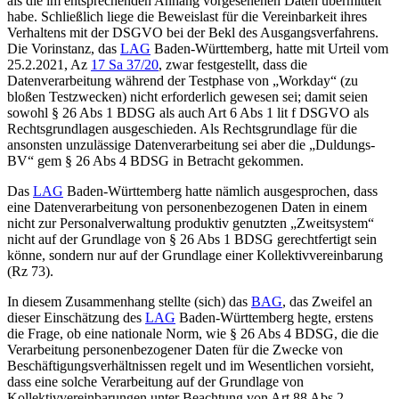
als die im entsprechenden Anhang vorgesehenen Daten übermittelt
habe. Schließlich liege die Beweislast für die Vereinbarkeit ihres
Verhaltens mit der DSGVO bei der Bekl des Ausgangsverfahrens.
Die Vorinstanz, das
LAG
Baden-Württemberg, hatte mit Urteil vom
25.2.2021, Az
17 Sa 37/20
, zwar festgestellt, dass die
Datenverarbeitung während der Testphase von „Workday“ (zu
bloßen Testzwecken) nicht erforderlich gewesen sei; damit seien
sowohl § 26 Abs 1 BDSG als auch Art 6 Abs 1 lit f DSGVO als
Rechtsgrundlagen ausgeschieden. Als Rechtsgrundlage für die
ansonsten unzulässige Datenverarbeitung sei aber die „Duldungs-
BV“ gem § 26 Abs 4 BDSG in Betracht gekommen.
Das
LAG
Baden-Württemberg hatte nämlich ausgesprochen, dass
eine Datenverarbeitung von personenbezogenen Daten in einem
nicht zur Personalverwaltung produktiv genutzten „Zweitsystem“
nicht auf der Grundlage von § 26 Abs 1 BDSG gerechtfertigt sein
könne, sondern nur auf der Grundlage einer Kollektivvereinbarung
(Rz 73).
In diesem Zusammenhang stellte (sich) das
BAG
, das Zweifel an
dieser Einschätzung des
LAG
Baden-Württemberg hegte, erstens
die Frage, ob eine nationale Norm, wie § 26 Abs 4 BDSG, die die
Verarbeitung personenbezogener Daten für die Zwecke von
Beschäftigungsverhältnissen regelt und im Wesentlichen vorsieht,
dass eine solche Verarbeitung auf der Grundlage von
Kollektivvereinbarungen unter Beachtung von Art 88 Abs 2