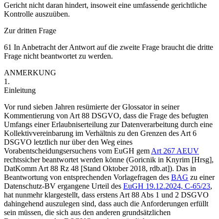
Gericht nicht daran hindert, insoweit eine umfassende gerichtliche
Kontrolle auszuüben.
Zur dritten Frage
61 In Anbetracht der Antwort auf die zweite Frage braucht die dritte
Frage nicht beantwortet zu werden.
ANMERKUNG
1.
Einleitung
Vor rund sieben Jahren resümierte der Glossator in seiner
Kommentierung von Art 88 DSGVO, dass die Frage des befugten
Umfangs einer Erlaubniserteilung zur Datenverarbeitung durch eine
Kollektivvereinbarung im Verhältnis zu den Grenzen des Art 6
DSGVO letztlich nur über den Weg eines
Vorabentscheidungsersuchens vom EuGH gem
Art 267 AEUV
rechtssicher beantwortet werden könne (Goricnik in Knyrim [Hrsg],
DatKomm Art 88 Rz 48 [Stand Oktober 2018, rdb.at]). Das in
Beantwortung von entsprechenden Vorlagefragen des
BAG
zu einer
Datenschutz-BV ergangene Urteil des
EuGH
19.12.2024,
C-65/23
,
hat nunmehr klargestellt, dass erstens Art 88 Abs 1 und 2 DSGVO
dahingehend auszulegen sind, dass auch die Anforderungen erfüllt
sein müssen, die sich aus den anderen grundsätzlichen