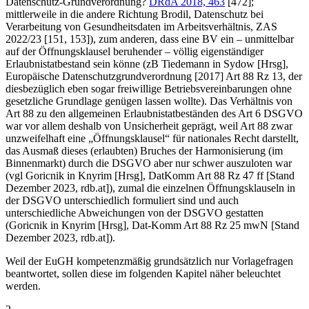
Datenschutz-Grundverordnung?
DRdA 2018, 463
[472]
;
mittlerweile in die andere Richtung
Brodil
, Datenschutz bei
Verarbeitung von Gesundheitsdaten im Arbeitsverhältnis, ZAS
2022/23 [151, 153]), zum anderen, dass eine BV ein – unmittelbar
auf der Öffnungsklausel beruhender – völlig eigenständiger
Erlaubnistatbestand sein könne (zB
Tiedemann
in
Sydow
[Hrsg],
Europäische Datenschutzgrundverordnung [2017] Art 88 Rz 13, der
diesbezüglich eben sogar freiwillige Betriebsvereinbarungen ohne
gesetzliche Grundlage genügen lassen wollte). Das Verhältnis von
Art 88 zu den allgemeinen Erlaubnistatbeständen des Art 6 DSGVO
war vor allem deshalb von Unsicherheit geprägt, weil Art 88 zwar
unzweifelhaft eine „Öffnungsklausel“ für nationales Recht darstellt,
das Ausmaß dieses (erlaubten) Bruches der Harmonisierung (im
Binnenmarkt) durch die DSGVO aber nur schwer auszuloten war
(vgl
Goricnik
in
Knyrim
[Hrsg], DatKomm Art 88 Rz 47 ff [Stand
Dezember 2023, rdb.at]), zumal die einzelnen Öffnungsklauseln in
der DSGVO unterschiedlich formuliert sind und auch
unterschiedliche Abweichungen von der DSGVO gestatten
(
Goricnik
in
Knyrim
[Hrsg], Dat-Komm Art 88 Rz 25 mwN [Stand
Dezember 2023, rdb.at]).
Weil der EuGH kompetenzmäßig grundsätzlich nur Vorlagefragen
beantwortet, sollen diese im folgenden Kapitel näher beleuchtet
werden.