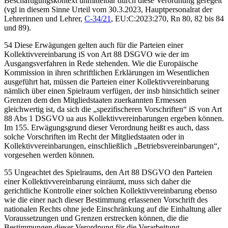
Beschäftigungskontext unmittelbar durch diese Verordnung geregelt
(vgl in diesem Sinne
Urteil vom 30.3.2023,
Hauptpersonalrat der
Lehrerinnen und Lehrer
,
C-34/21
, EU:C:2023:270, Rn 80, 82 bis 84
und 89).
54 Diese Erwägungen gelten auch für die Parteien einer
Kollektivvereinbarung iS von Art 88 DSGVO wie der im
Ausgangsverfahren in Rede stehenden. Wie die Europäische
Kommission in ihren schriftlichen Erklärungen im Wesentlichen
ausgeführt hat, müssen die Parteien einer Kollektivvereinbarung
nämlich über einen Spielraum verfügen, der insb hinsichtlich seiner
Grenzen dem den Mitgliedstaaten zuerkannten Ermessen
gleichwertig ist, da sich die „spezifischeren Vorschriften“ iS von Art
88 Abs 1 DSGVO ua aus Kollektivvereinbarungen ergeben können.
Im 155. Erwägungsgrund dieser Verordnung heißt es auch, dass
solche Vorschriften im Recht der Mitgliedstaaten oder in
Kollektivvereinbarungen, einschließlich „Betriebsvereinbarungen“,
vorgesehen werden können.
55 Ungeachtet des Spielraums, den Art 88 DSGVO den Parteien
einer Kollektivvereinbarung einräumt, muss sich daher die
gerichtliche Kontrolle einer solchen Kollektivvereinbarung ebenso
wie die einer nach dieser Bestimmung erlassenen Vorschrift des
nationalen Rechts ohne jede Einschränkung auf die Einhaltung aller
Voraussetzungen und Grenzen erstrecken können, die die
Bestimmungen dieser Verordnung für die Verarbeitung