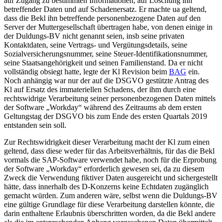
auf Zugang zu bestimmten Informationen, auf Löschung ihn
betreffender Daten und auf Schadenersatz. Er machte ua geltend,
dass die Bekl ihn betreffende personenbezogene Daten auf den
Server der Muttergesellschaft übertragen habe, von denen einige in
der Duldungs-BV nicht genannt seien, insb seine privaten
Kontaktdaten, seine Vertrags- und Vergütungsdetails, seine
Sozialversicherungsnummer, seine Steuer-Identifikationsnummer,
seine Staatsangehörigkeit und seinen Familienstand. Da er nicht
vollständig obsiegt hatte, legte der Kl Revision beim
BAG
ein.
Noch anhängig war nur der auf die DSGVO gestützte Antrag des
Kl auf Ersatz des immateriellen Schadens, der ihm durch eine
rechtswidrige Verarbeitung seiner personenbezogenen Daten mittels
der Software „Workday“ während des Zeitraums ab dem ersten
Geltungstag der DSGVO bis zum Ende des ersten Quartals 2019
entstanden sein soll.
Zur Rechtswidrigkeit dieser Verarbeitung macht der Kl zum einen
geltend, dass diese weder für das Arbeitsverhältnis, für das die Bekl
vormals die SAP-Software verwendet habe, noch für die Erprobung
der Software „Workday“ erforderlich gewesen sei, da zu diesem
Zweck die Verwendung fiktiver Daten ausgereicht und sichergestellt
hätte, dass innerhalb des D-Konzerns keine Echtdaten zugänglich
gemacht würden. Zum anderen wäre, selbst wenn die Duldungs-BV
eine gültige Grundlage für diese Verarbeitung darstellen könnte, die
darin enthaltene Erlaubnis überschritten worden, da die Bekl andere