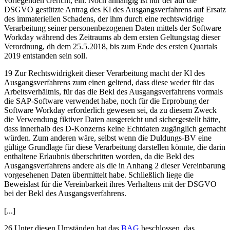
vorlegenden Gericht, ein. Noch anhängig ist nur der auf die
DSGVO gestützte Antrag des Kl des Ausgangsverfahrens auf Ersatz
des immateriellen Schadens, der ihm durch eine rechtswidrige
Verarbeitung seiner personenbezogenen Daten mittels der Software
Workday während des Zeitraums ab dem ersten Geltungstag dieser
Verordnung, dh dem 25.5.2018, bis zum Ende des ersten Quartals
2019 entstanden sein soll.
19 Zur Rechtswidrigkeit dieser Verarbeitung macht der Kl des
Ausgangsverfahrens zum einen geltend, dass diese weder für das
Arbeitsverhältnis, für das die Bekl des Ausgangsverfahrens vormals
die SAP-Software verwendet habe, noch für die Erprobung der
Software Workday erforderlich gewesen sei, da zu diesem Zweck
die Verwendung fiktiver Daten ausgereicht und sichergestellt hätte,
dass innerhalb des D-Konzerns keine Echtdaten zugänglich gemacht
würden. Zum anderen wäre, selbst wenn die Duldungs-BV eine
gültige Grundlage für diese Verarbeitung darstellen könnte, die darin
enthaltene Erlaubnis überschritten worden, da die Bekl des
Ausgangsverfahrens andere als die in Anhang 2 dieser Vereinbarung
vorgesehenen Daten übermittelt habe. Schließlich liege die
Beweislast für die Vereinbarkeit ihres Verhaltens mit der DSGVO
bei der Bekl des Ausgangsverfahrens.
[...]
26 Unter diesen Umständen hat das
BAG
beschlossen, das