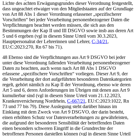
Lichte des achten Erwägungsgrundes dieser Verordnung festgestellt,
dass ungeachtet etwaiger von den Mitgliedstaaten auf der Grundlage
von Art 88 Abs 1 dieser Verordnung erlassener „spezifischerer
Vorschriften“ bei jeder Verarbeitung personenbezogener Daten die
Verpflichtungen beachtet werden müssen, die sich aus den
Bestimmungen der Kap II und III DSGVO sowie insb aus deren Art
5 und 6 ergeben (vgl in diesem Sinne Urteil vom 30.3.2023,
Hauptpersonalrat der Lehrerinnen und Lehrer
,
C-34/21
,
EU:C:2023:270, Rn 67 bis 71).
48 Ebenso sind die Verpflichtungen aus Art 9 DSGVO bei jeder
unter diese Verordnung fallenden Verarbeitung personenbezogener
Daten zu beachten, auch wenn nach Art 88 Abs 1 DSGVO
erlassene „spezifischere Vorschriften“ vorliegen. Dieser Art 9, der
die Verarbeitung der dort aufgeführten besonderen Datenkategorien
regelt, gehört nämlich zu Kap II der Verordnung, ebenso wie deren
Art 5 und 6, deren Anforderungen im Übrigen mit denen aus Art 9
kumulierbar sind (vgl in diesem Sinne
Urteil vom 21.12.2023,
Krankenversicherung Nordrhein,
C-667/21
, EU:C:2023:1022, Rn
73 und 77 bis 79). Diese Auslegung steht darüber hinaus im
Einklang mit dem Zweck von Art 9 DSGVO, der darin besteht,
einen erhöhten Schutz vor Datenverarbeitungen zu gewährleisten,
die aufgrund der besonderen Sensibilität der betreffenden Daten
einen besonders schweren Eingriff in die Grundrechte der
betroffenen Personen darstellen können (vgl in diesem Sinne
Urteil