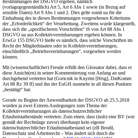
Bestimmungen der DSGVO ergeben, nämlich
(vorlagegegenständlich) Art 5, Art 6 Abs 1 sowie (in Bezug auf
sensible Daten) Art 9 Abs 1 und 2. Dies gelte somit ua für die
Einhaltung des in diesen Bestimmungen vorgesehenen Kriteriums
der „Erforderlichkeit“ der Verarbeitung. Zweitens wurde klargestellt,
dass sich die „spezifischeren Vorschriften“ iS von Art 88 Abs 1
DSGVO ua aus Kollektivvereinbarungen ergeben können. In
ErwGr 155 DSGVO hieße es nämlich, dass solche Vorschriften im
Recht der Mitgliedstaaten oder in Kollektivvereinbarungen,
einschließlich „Betriebsvereinbarungen“, vorgesehen werden
können.
Mit (wissenschaftlicher) Freude erfüllt den Glossator dabei, dass er
diese Ansicht(en) in seiner Kommentierung von Anfang an und
durchgehend vertreten hat (
Goricnik
in
Knyrim
[Hrsg], DatKomm
Art 88 Rz 39 ff) und ihn der EuGH nunmehr in all diesen Punkten
„bestätigt“ hat.
Gerade zu Beginn der Anwendbarkeit der DSGVO ab 25.5.2018
wurden ja zwei Extrem-Auslegungen zum Thema der
Kollektivvereinbarungen als datenschutzrechtlicher
Erlaubnistatbestände vertreten: Zum einen, dass (insb) eine BV (wie
gemäß der Rechtslage zuvor) überhaupt kein eigener
datenschutzrechtlicher Erlaubnistatbestand sei (zB Brodil,
Datenschutz und Arbeitsrecht – Was ändert sich durch die