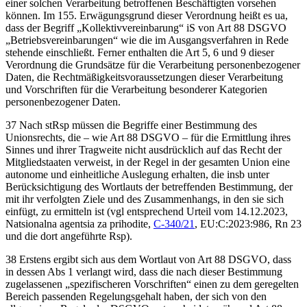
einer solchen Verarbeitung betroffenen Beschäftigten vorsehen
können. Im 155. Erwägungsgrund dieser Verordnung heißt es ua,
dass der Begriff „Kollektivvereinbarung“ iS von Art 88 DSGVO
„Betriebsvereinbarungen“ wie die im Ausgangsverfahren in Rede
stehende einschließt. Ferner enthalten die Art 5, 6 und 9 dieser
Verordnung die Grundsätze für die Verarbeitung personenbezogener
Daten, die Rechtmäßigkeitsvoraussetzungen dieser Verarbeitung
und Vorschriften für die Verarbeitung besonderer Kategorien
personenbezogener Daten.
37 Nach stRsp müssen die Begriffe einer Bestimmung des
Unionsrechts, die – wie Art 88 DSGVO – für die Ermittlung ihres
Sinnes und ihrer Tragweite nicht ausdrücklich auf das Recht der
Mitgliedstaaten verweist, in der Regel in der gesamten Union eine
autonome und einheitliche Auslegung erhalten, die insb unter
Berücksichtigung des Wortlauts der betreffenden Bestimmung, der
mit ihr verfolgten Ziele und des Zusammenhangs, in den sie sich
einfügt, zu ermitteln ist (vgl entsprechend Urteil vom
14.12.2023,
Natsionalna agentsia za prihodite
,
C-340/21
, EU:C:2023:986, Rn 23
und die dort angeführte Rsp).
38 Erstens ergibt sich aus dem Wortlaut von Art 88 DSGVO, dass
in dessen Abs 1 verlangt wird, dass die nach dieser Bestimmung
zugelassenen „spezifischeren Vorschriften“ einen zu dem geregelten
Bereich passenden Regelungsgehalt haben, der sich
von den