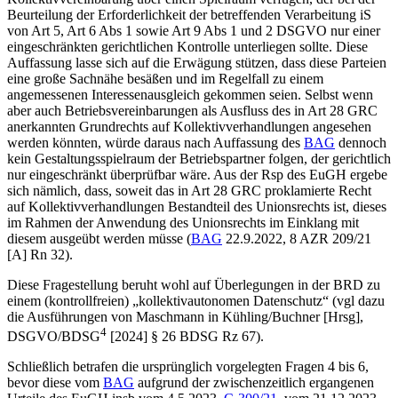
Beurteilung der Erforderlichkeit der betreffenden Verarbeitung iS
von Art 5, Art 6 Abs 1 sowie Art 9 Abs 1 und 2 DSGVO nur einer
eingeschränkten gerichtlichen Kontrolle unterliegen sollte. Diese
Auffassung lasse sich auf die Erwägung stützen, dass diese Parteien
eine große Sachnähe besäßen und im Regelfall zu einem
angemessenen Interessenausgleich gekommen seien. Selbst wenn
aber auch Betriebsvereinbarungen als Ausfluss des in Art 28 GRC
anerkannten Grundrechts auf Kollektivverhandlungen angesehen
werden könnten, würde daraus nach Auffassung des
BAG
dennoch
kein Gestaltungsspielraum der Betriebspartner folgen, der gerichtlich
nur eingeschränkt überprüfbar wäre. Aus der Rsp des EuGH ergebe
sich nämlich, dass, soweit das in Art 28 GRC proklamierte Recht
auf Kollektivverhandlungen Bestandteil des Unionsrechts ist, dieses
im Rahmen der Anwendung
des Unionsrechts im Einklang mit
diesem ausgeübt werden müsse (
BAG
22.9.2022, 8 AZR 209/21
[A] Rn 32).
Diese Fragestellung beruht wohl auf Überlegungen in der BRD zu
einem (kontrollfreien) „kollektivautonomen Datenschutz“ (vgl dazu
die Ausführungen von
Maschmann
in
Kühling/Buchner
[Hrsg],
4
DSGVO/BDSG
[2024] § 26 BDSG Rz 67).
Schließlich betrafen die ursprünglich vorgelegten Fragen 4 bis 6,
bevor diese vom
BAG
aufgrund der zwischenzeitlich ergangenen