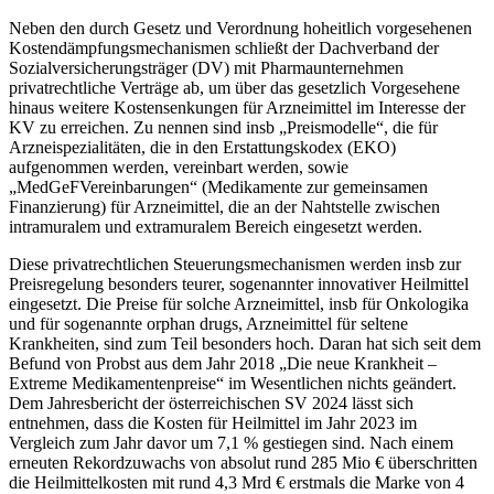
Neben den durch Gesetz und Verordnung hoheitlich vorgesehenen
Kostendämpfungsmechanismen schließt der Dachverband der
Sozialversicherungsträger (DV) mit Pharmaunternehmen
privatrechtliche Verträge ab, um über das gesetzlich Vorgesehene
hinaus weitere Kostensenkungen für Arzneimittel im Interesse der
KV zu erreichen. Zu nennen sind insb „Preismodelle“, die für
Arzneispezialitäten, die in den Erstattungskodex (EKO)
aufgenommen werden, vereinbart werden, sowie
„MedGeFVereinbarungen“ (Medikamente zur gemeinsamen
Finanzierung) für Arzneimittel, die an der Nahtstelle zwischen
intramuralem und extramuralem Bereich eingesetzt werden.
Diese privatrechtlichen Steuerungsmechanismen werden insb zur
Preisregelung besonders teurer, sogenannter innovativer Heilmittel
eingesetzt. Die Preise für solche Arzneimittel, insb für Onkologika
und für sogenannte orphan drugs, Arzneimittel für seltene
Krankheiten, sind zum Teil besonders hoch. Daran hat sich seit dem
Befund von Probst aus dem Jahr 2018 „Die neue Krankheit –
Extreme Medikamentenpreise“ im Wesentlichen nichts geändert.
Dem Jahresbericht der österreichischen SV 2024
lässt sich
entnehmen, dass die Kosten für Heilmittel im Jahr 2023 im
Vergleich zum Jahr davor um 7,1 % gestiegen sind. Nach einem
erneuten Rekordzuwachs von absolut rund 285 Mio € überschritten
die Heilmittelkosten mit rund 4,3 Mrd € erstmals die Marke von 4