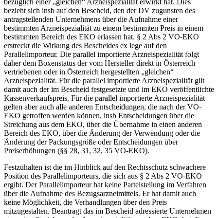
bezüglich einer „gleichen“ Arzneispezialität erwirkt hat. Dies
bezieht sich insb auf den Bescheid, den der DV zugunsten des
antragstellenden Unternehmens über die Aufnahme einer
bestimmten Arzneispezialität zu einem bestimmten Preis in einem
bestimmten Bereich des EKO erlassen hat. § 2 Abs 2 VO-EKO
erstreckt die Wirkung des Bescheides ex lege auf den
Parallelimporteur.
Die parallel importierte Arzneispezialität folgt
daher dem Boxenstatus der vom Hersteller direkt in Österreich
vertriebenen oder in Österreich hergestellten „gleichen“
Arzneispezialität. Für die parallel importierte Arzneispezialität gilt
damit auch der im Bescheid festgesetzte und im EKO veröffentlichte
Kassenverkaufspreis. Für die parallel importierte Arzneispezialität
gelten aber auch alle anderen Entscheidungen, die nach der VO-
EKO getroffen werden können, insb Entscheidungen über die
Streichung aus dem EKO, über die Übernahme in einen anderen
Bereich des EKO, über die Änderung der Verwendung oder die
Änderung der Packungsgröße oder Entscheidungen über
Preiserhöhungen (§§ 28, 31, 32, 35 VO-EKO).
Festzuhalten ist die im Hinblick auf den Rechtsschutz schwächere
Position des Parallelimporteurs, die sich aus § 2 Abs 2 VO-EKO
ergibt. Der Parallelimporteur hat keine Parteistellung im Verfahren
über die Aufnahme des Bezugsarzneimittels. Er hat damit auch
keine Möglichkeit, die Verhandlungen über den Preis
mitzugestalten. Beantragt das im Bescheid adressierte Unternehmen