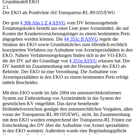
Grundmodell EKO
2.1.
Der EKO als Positivliste iSd Transparenz-RL 89/105/EWG
Der gem
§ 30b Abs 1 Z 4 ASVG
vom DV herauszugebende
Erstattungskodex besteht aus einer Liste jener Arzneimittel, die auf
Kosten der Krankenversicherungsträger zu einem bestimmten Preis
abgegeben werden können. Die
§§ 351c ff ASVG
regeln die
Struktur des EKO sowie Grundsätzliches zum öffentlich-rechtlich
konzipierten Verfahren zur Aufnahme von Arzneispezialitäten in den
EKO. Nähere Verfahrensregelungen finden sich in der VO-EKO,
die der DV auf der Grundlage von
§ 351g ASVG
erlassen hat. Der
DV handelt im Zusammenhang mit der Herausgabe des EKO als
Behörde.
Der EKO ist eine Verordnung. Die Aufnahme von
Arzneispezialitäten in den EKO zu einem bestimmten Preis erfolgt
mittels Bescheides.
Mit dem EKO wurde im Jahr 2004
ein unionsrechtskonformes
System zur Einbeziehung von Arzneimitteln in das System der
gesetzlichen KV eingeführt. Das davor bestehende
Heilmittelverzeichnis genügte den unionsrechtlichen Vorgaben, allen
voran der Transparenz-RL 89/105/EWG, nicht.
Im Zusammenhang
mit dem EKO wurden entsprechend der Transparenz-RL Fristen zur
Entscheidung des DV über die Aufnahme von Arznei spezialitäten
in den EKO normiert. Außerdem wurde eine Begründungspflicht