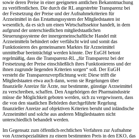
sowie deren Preise in einer geeigneten amtlichen Bekanntmachung
zu veröffentlichen.
Die durch die RL angestrebte Transparenz bei
der Festsetzung der Preise und der Aufnahmekriterien für
Arzneimittel in das Erstattungssystem der Mitgliedstaaten ist
wesentlich, da es sich um einen Wirtschaftssektor handelt, in dem
aufgrund der unterschiedlichen mitgliedstaatlichen
Steuerungssysteme
der innergemeinschaftliche Handel mit
Arzneimitteln behindert oder verfälscht wird und somit das
Funktionieren des gemeinsamen Marktes für Arzneimittel
unmittelbar beeinträchtigt werden könnte.
Der EuGH betont
regelmäßig, dass die Transparenz-RL „für Transparenz bei der
Festsetzung der Preise einschließlich ihres Funktionierens und der
ihnen zugrunde liegenden Kriterien sorgen“ soll.
Der EuGH
versteht die Transparenzverpflichtung weit: Diese trifft die
Mitgliedstaaten etwa auch dann, wenn sie Regelungen über
finanzielle Anreize für Ärzte, nur bestimmte, günstige Arzneimittel
zu verschreiben, schaffen. Den Angehörigen der Pharmaindustrie
müsse die Möglichkeit geboten werden, sich zu vergewissern, dass
die von den staatlichen Behörden durchgeführte Regelung
finanzieller Anreize auf objektiven Kriterien beruht und inländische
Arzneimittel und solche aus anderen Mitgliedstaaten nicht
unterschiedlich behandelt werden.
Im Gegensatz zum öffentlich-rechtlichen Verfahren zur Aufnahme
von Arzneispezialitäten zu einem bestimmten Preis in den EKO, das