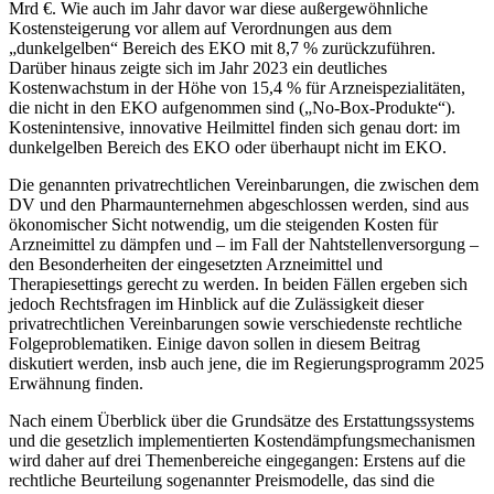
Mrd €. Wie auch im Jahr davor war diese außergewöhnliche
Kostensteigerung vor allem auf Verordnungen aus dem
„dunkelgelben“ Bereich
des EKO mit 8,7 % zurückzuführen.
Darüber hinaus zeigte sich im Jahr 2023 ein deutliches
Kostenwachstum in der Höhe von 15,4 % für Arzneispezialitäten,
die nicht in den EKO aufgenommen sind („No-Box-Produkte“).
Kostenintensive, innovative Heilmittel finden sich genau dort: im
dunkelgelben Bereich des EKO oder überhaupt nicht im EKO.
Die genannten privatrechtlichen Vereinbarungen, die zwischen dem
DV und den Pharmaunternehmen abgeschlossen werden, sind aus
ökonomischer Sicht notwendig, um die steigenden Kosten für
Arzneimittel zu dämpfen und – im Fall der Nahtstellenversorgung –
den Besonderheiten der eingesetzten Arzneimittel und
Therapiesettings gerecht zu werden. In beiden Fällen ergeben sich
jedoch Rechtsfragen im Hinblick auf die Zulässigkeit dieser
privatrechtlichen Vereinbarungen sowie verschiedenste rechtliche
Folgeproblematiken. Einige davon sollen in diesem Beitrag
diskutiert werden, insb auch jene, die im Regierungsprogramm 2025
Erwähnung finden.
Nach einem Überblick über die Grundsätze des Erstattungssystems
und die gesetzlich implementierten Kostendämpfungsmechanismen
wird daher auf drei Themenbereiche eingegangen: Erstens auf die
rechtliche Beurteilung sogenannter Preismodelle, das sind die