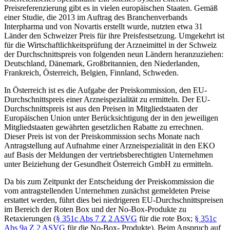
Preisreferenzierung
gibt es in vielen europäischen Staaten. Gemäß
einer Studie, die 2013 im Auftrag des Branchenverbands
Interpharma und von Novartis erstellt wurde, nutzten etwa 31
Länder den Schweizer Preis für ihre Preisfestsetzung.
Umgekehrt ist
für die Wirtschaftlichkeitsprüfung der Arzneimittel in der Schweiz
der Durchschnittspreis von folgenden neun Ländern heranzuziehen:
Deutschland, Dänemark, Großbritannien, den Niederlanden,
Frankreich, Österreich, Belgien, Finnland, Schweden.
In Österreich ist es die Aufgabe der Preiskommission,
den EU-
Durchschnittspreis einer Arzneispezialität zu ermitteln. Der EU-
Durchschnittspreis ist aus den Preisen in Mitgliedstaaten der
Europäischen Union unter Berücksichtigung der in den jeweiligen
Mitgliedstaaten gewährten gesetzlichen Rabatte zu errechnen.
Dieser Preis ist von der Preiskommission sechs Monate nach
Antragstellung auf Aufnahme einer Arzneispezialität in den EKO
auf Basis der Meldungen der vertriebsberechtigten Unternehmen
unter Beiziehung der Gesundheit Österreich GmbH zu ermitteln.
Da bis zum Zeitpunkt der Entscheidung der Preiskommission die
vom antragstellenden Unternehmen zunächst gemeldeten Preise
erstattet werden, führt dies bei niedrigeren EU-Durchschnittspreisen
im Bereich der Roten Box und der No-Box-Produkte zu
Retaxierungen (
§ 351c Abs 7 Z 2 ASVG
für die rote Box;
§ 351c
Abs 9a Z 2 ASVG
für die No-Box- Produkte). Beim Anspruch auf