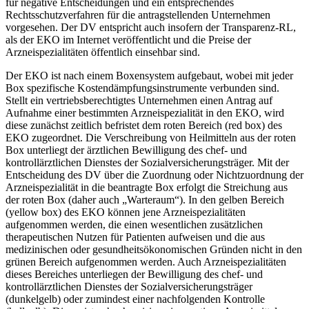
für negative Entscheidungen und ein entsprechendes
Rechtsschutzverfahren für die antragstellenden Unternehmen
vorgesehen. Der DV entspricht auch insofern der Transparenz-RL,
als der EKO im Internet veröffentlicht und die Preise der
Arzneispezialitäten öffentlich einsehbar sind.
Der EKO ist nach einem Boxensystem aufgebaut, wobei mit jeder
Box spezifische Kostendämpfungsinstrumente verbunden sind.
Stellt ein vertriebsberechtigtes Unternehmen einen Antrag auf
Aufnahme einer bestimmten Arzneispezialität in den EKO, wird
diese zunächst zeitlich befristet dem roten Bereich (red box) des
EKO zugeordnet.
Die Verschreibung von Heilmitteln aus der roten
Box unterliegt der ärztlichen Bewilligung des chef- und
kontrollärztlichen Dienstes der Sozialversicherungsträger. Mit der
Entscheidung des DV über die Zuordnung oder Nichtzuordnung der
Arzneispezialität in die beantragte Box erfolgt die Streichung aus
der roten Box (daher auch „Warteraum“). In den gelben Bereich
(yellow box) des EKO können jene Arzneispezialitäten
aufgenommen werden, die einen wesentlichen zusätzlichen
therapeutischen Nutzen für Patienten aufweisen und die aus
medizinischen oder gesundheitsökonomischen Gründen nicht in den
grünen Bereich aufgenommen werden.
Auch Arzneispezialitäten
dieses Bereiches unterliegen der Bewilligung des chef- und
kontrollärztlichen Dienstes der Sozialversicherungsträger
(dunkelgelb) oder zumindest einer nachfolgenden Kontrolle