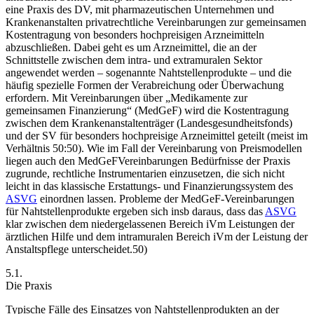
eine Praxis des DV, mit pharmazeutischen Unternehmen und
Krankenanstalten privatrechtliche Vereinbarungen zur gemeinsamen
Kostentragung von besonders hochpreisigen Arzneimitteln
abzuschließen. Dabei geht es um Arzneimittel, die an der
Schnittstelle zwischen dem intra- und extramuralen Sektor
angewendet werden – sogenannte Nahtstellenprodukte
– und die
häufig spezielle Formen der Verabreichung oder Überwachung
erfordern. Mit Vereinbarungen über „Medikamente zur
gemeinsamen Finanzierung“ (MedGeF) wird die Kostentragung
zwischen dem Krankenanstaltenträger (Landesgesundheitsfonds)
und der SV für besonders hochpreisige Arzneimittel geteilt (meist im
Verhältnis 50:50). Wie im Fall der Vereinbarung von Preismodellen
liegen auch den MedGeFVereinbarungen Bedürfnisse der Praxis
zugrunde, rechtliche Instrumentarien einzusetzen, die sich nicht
leicht in das klassische Erstattungs- und Finanzierungssystem des
ASVG
einordnen lassen. Probleme der MedGeF-Vereinbarungen
für Nahtstellenprodukte ergeben sich insb daraus, dass das
ASVG
klar zwischen dem niedergelassenen Bereich iVm Leistungen der
ärztlichen Hilfe und dem intramuralen Bereich iVm der Leistung der
Anstaltspflege unterscheidet.
50)
5.1.
Die Praxis
Typische Fälle des Einsatzes von Nahtstellenprodukten an der