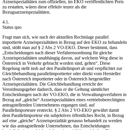
Arzneispezialitäten zum offiziellen, im EKO veröffentlichten Preis
zu erstatten, wären diese effektiv teurer als die
Bezugsarzneispezialitäten.
4.1.
Status quo
Fragt man sich, wie nach der aktuellen Rechtslage parallel
importierte Arzneispezialitäten in Bezug auf den EKO zu behandeln
sind, stößt man auf § 2 Abs 2 VO-EKO. Dieser bestimmt, dass
„Entscheidungen nach dieser Verfahrensordnung für gleiche
Arzneispezialitäten unabhängig davon, auf welchem Weg diese in
Österreich in Verkehr gebracht worden sind, gelten“. Diese
Regelung stellt insb auf den Parallelimport ab und verpflichtet zur
Gleichbehandlung parallelimportierter oder direkt vom Hersteller
nach Österreich importierter oder in Österreich hergestellter
Arzneispezialitäten. Die Gleichbehandlung erreicht der
Verordnungsgeber dadurch, dass er die Geltung sämtlicher
Entscheidungen nach der VO-EKO, die in Verwaltungsverfahren in
Bezug auf „gleiche“ Arzneispezialitäten eines vertriebsberechtigten
antragstellenden Unternehmens ergangen sind, auf
Parallelimporteure erstreckt. § 2 Abs 2 VO-EKO gewährt damit
dem Parallelimporteur ein subjektives öffentliches Recht, in Bezug
auf eine „gleiche“ Arzneispezialität genauso behandelt zu werden
wie das antragstellende Unternehmen, das Entscheidungen