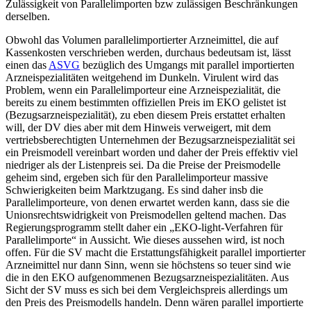
Zulässigkeit von Parallelimporten bzw zulässigen Beschränkungen
derselben.
Obwohl das Volumen parallelimportierter Arzneimittel, die auf
Kassenkosten verschrieben werden, durchaus bedeutsam ist, lässt
einen das
ASVG
bezüglich des Umgangs mit parallel importierten
Arzneispezialitäten weitgehend im Dunkeln. Virulent wird das
Problem, wenn ein Parallelimporteur eine Arzneispezialität, die
bereits zu einem bestimmten offiziellen Preis im EKO gelistet ist
(Bezugsarzneispezialität), zu eben diesem Preis erstattet erhalten
will, der DV dies aber mit dem Hinweis verweigert, mit dem
vertriebsberechtigten Unternehmen der Bezugsarzneispezialität sei
ein Preismodell vereinbart worden und daher der Preis effektiv viel
niedriger als der Listenpreis sei. Da die Preise der Preismodelle
geheim sind, ergeben sich für den Parallelimporteur massive
Schwierigkeiten beim Marktzugang. Es sind daher insb die
Parallelimporteure, von denen erwartet werden kann, dass sie die
Unionsrechtswidrigkeit von Preismodellen geltend machen. Das
Regierungsprogramm stellt daher ein „EKO-light-Verfahren für
Parallelimporte“ in Aussicht. Wie dieses aussehen wird, ist noch
offen. Für die SV macht die Erstattungsfähigkeit parallel importierter
Arzneimittel nur dann Sinn, wenn sie höchstens so teuer sind wie
die in den EKO aufgenommenen Bezugsarzneispezialitäten. Aus
Sicht der SV muss es sich bei dem Vergleichspreis allerdings um
den Preis des Preismodells handeln. Denn wären parallel importierte