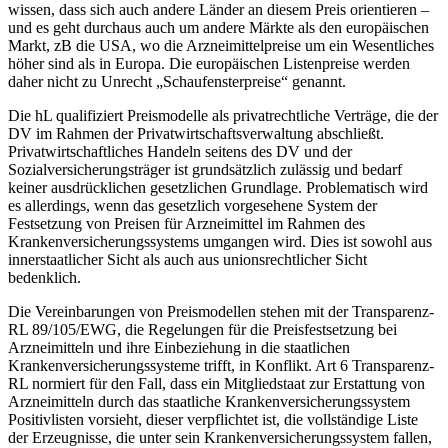
wissen, dass sich auch andere Länder an diesem Preis orientieren –
und es geht durchaus auch um andere Märkte als den europäischen
Markt, zB die USA, wo die Arzneimittelpreise um ein Wesentliches
höher sind als in Europa.
Die europäischen Listenpreise werden
daher nicht zu Unrecht „Schaufensterpreise“ genannt.
Die hL qualifiziert Preismodelle als privatrechtliche Verträge, die der
DV im Rahmen der Privatwirtschaftsverwaltung abschließt.
Privatwirtschaftliches Handeln seitens des DV und der
Sozialversicherungsträger ist grundsätzlich zulässig und bedarf
keiner ausdrücklichen gesetzlichen Grundlage.
Problematisch wird
es allerdings, wenn das gesetzlich vorgesehene System der
Festsetzung von Preisen für Arzneimittel im Rahmen des
Krankenversicherungssystems umgangen wird. Dies ist sowohl aus
innerstaatlicher Sicht
als auch aus unionsrechtlicher Sicht
bedenklich.
Die Vereinbarungen von Preismodellen stehen mit der Transparenz-
RL 89/105/EWG,
die Regelungen für die Preisfestsetzung bei
Arzneimitteln und ihre Einbeziehung in die staatlichen
Krankenversicherungssysteme trifft, in Konflikt. Art 6 Transparenz-
RL normiert für den Fall, dass ein Mitgliedstaat zur Erstattung von
Arzneimitteln durch das staatliche Krankenversicherungssystem
Positivlisten vorsieht, dieser verpflichtet ist, die vollständige Liste
der Erzeugnisse, die unter sein Krankenversicherungssystem fallen,