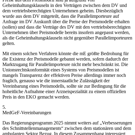
Geheimhaltungsklauseln in den Verträgen zwischen dem DV und
dem vertriebsberechtigten Unternehmen geheim. Diesbezüglich
wurde aus dem DV mitgeteilt, dass die Parallelimporteure auf
Anfrage im DV Auskunft über die Preise der Preismodelle erhalten
(sollen) und dass die Verträge des DV mit den vertriebsberechtigten
Unternehmen über Preismodelle bereits insofern angepasst werden,
als die Geheimhaltungsklauseln nicht gegenüber Parallelimporteuren
gelten.
Mit einem solchen Verfahren könnte die mE größte Bedrohung für
die Existenz der Preismodelle gebannt werden, sofern dadurch der
Marktzugang für Parallelimporteure nicht mehr beschränkt ist. Die
Unionsrechtskonformität eines Systems von Preismodellen ist
mangels Transparenz der effektiven Preise allerdings immer noch
fraglich, genauso wie die innerstaatliche Zulässigkeit der
Vereinbarung eines Preismodells, sollte sie zur Bedingung
für die
hoheitliche Aufnahme einer Arzneispezialität zu einem offiziellen
Preis in den EKO gemacht werden.
5.
MedGeF-Vereinbarungen
Das Regierungsprogramm 2025 nimmt weiters auf „Verbesserungen
des Schnittstellenmanagements“ zwischen dem stationären und dem
ambulanten Sektor Bezug. In diesem Zusammenhang interessiert