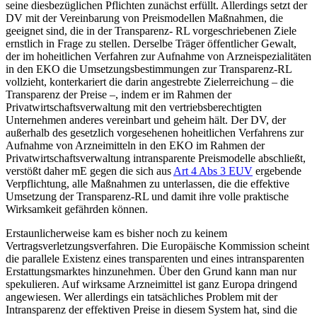
seine diesbezüglichen Pflichten zunächst erfüllt. Allerdings setzt der
DV mit der Vereinbarung von Preismodellen Maßnahmen, die
geeignet sind, die in der Transparenz- RL vorgeschriebenen Ziele
ernstlich in Frage zu stellen. Derselbe Träger öffentlicher Gewalt,
der im hoheitlichen Verfahren zur Aufnahme von Arzneispezialitäten
in den EKO die Umsetzungsbestimmungen zur Transparenz-RL
vollzieht, konterkariert die darin angestrebte Zielerreichung – die
Transparenz der Preise –, indem er im Rahmen der
Privatwirtschaftsverwaltung mit den vertriebsberechtigten
Unternehmen anderes vereinbart und geheim hält. Der DV, der
außerhalb des gesetzlich vorgesehenen hoheitlichen Verfahrens zur
Aufnahme von Arzneimitteln in den EKO im Rahmen der
Privatwirtschaftsverwaltung intransparente Preismodelle abschließt,
verstößt daher mE
gegen die sich aus
Art 4 Abs 3 EUV
ergebende
Verpflichtung, alle Maßnahmen zu unterlassen, die die effektive
Umsetzung der Transparenz-RL und damit ihre volle praktische
Wirksamkeit gefährden können.
Erstaunlicherweise kam es bisher noch zu keinem
Vertragsverletzungsverfahren. Die Europäische Kommission scheint
die parallele Existenz eines transparenten und eines intransparenten
Erstattungsmarktes hinzunehmen. Über den Grund kann man nur
spekulieren. Auf wirksame Arzneimittel ist ganz Europa dringend
angewiesen. Wer allerdings ein tatsächliches Problem mit der
Intransparenz der effektiven Preise in diesem System hat,
sind die