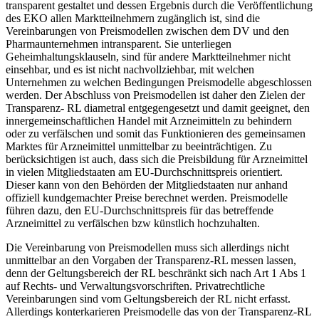
transparent gestaltet und dessen Ergebnis durch die Veröffentlichung
des EKO allen Marktteilnehmern zugänglich ist, sind die
Vereinbarungen von Preismodellen zwischen dem DV und den
Pharmaunternehmen intransparent. Sie unterliegen
Geheimhaltungsklauseln, sind für andere Marktteilnehmer nicht
einsehbar, und es ist nicht nachvollziehbar, mit welchen
Unternehmen zu welchen Bedingungen Preismodelle abgeschlossen
werden. Der Abschluss von Preismodellen ist daher den Zielen der
Transparenz- RL diametral entgegengesetzt und damit geeignet, den
innergemeinschaftlichen Handel mit Arzneimitteln zu behindern
oder zu verfälschen und somit das Funktionieren des gemeinsamen
Marktes für Arzneimittel unmittelbar zu beeinträchtigen. Zu
berücksichtigen ist auch, dass sich die Preisbildung für Arzneimittel
in vielen Mitgliedstaaten am EU-Durchschnittspreis orientiert.
Dieser kann von den Behörden der Mitgliedstaaten nur anhand
offiziell kundgemachter Preise berechnet werden. Preismodelle
führen dazu, den EU-Durchschnittspreis für das betreffende
Arzneimittel zu verfälschen bzw künstlich hochzuhalten.
Die Vereinbarung von Preismodellen muss sich allerdings nicht
unmittelbar an den Vorgaben der Transparenz-RL messen lassen,
denn der Geltungsbereich der RL beschränkt sich nach Art 1 Abs 1
auf Rechts- und Verwaltungsvorschriften.
Privatrechtliche
Vereinbarungen sind vom Geltungsbereich der RL nicht erfasst.
Allerdings konterkarieren Preismodelle das von der Transparenz-RL