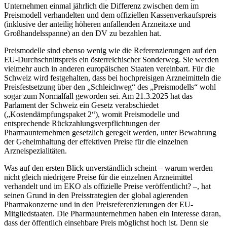
Unternehmen einmal jährlich die Differenz zwischen dem im
Preismodell verhandelten und dem offiziellen Kassenverkaufspreis
(inklusive der anteilig höheren anfallenden Arzneitaxe und
Großhandelsspanne) an den DV zu bezahlen hat.
Preismodelle sind ebenso wenig wie die Referenzierungen auf den
EU-Durchschnittspreis ein österreichischer Sonderweg. Sie werden
vielmehr auch in anderen europäischen Staaten vereinbart. Für die
Schweiz wird festgehalten, dass bei hochpreisigen Arzneimitteln die
Preisfestsetzung über den „Schleichweg“ des „Preismodells“ wohl
sogar zum Normalfall geworden sei.
Am 21.3.2025 hat das
Parlament der Schweiz ein Gesetz verabschiedet
(„Kostendämpfungspaket 2“), womit Preismodelle und
entsprechende Rückzahlungsverpflichtungen der
Pharmaunternehmen gesetzlich geregelt werden, unter Bewahrung
der Geheimhaltung der effektiven Preise für die einzelnen
Arzneispezialitäten.
Was auf den ersten Blick unverständlich scheint – warum werden
nicht gleich niedrigere Preise für die einzelnen Arzneimittel
verhandelt und im EKO als offizielle Preise veröffentlicht? –, hat
seinen Grund in den Preisstrategien der global agierenden
Pharmakonzerne und in den Preisreferenzierungen der EU-
Mitgliedstaaten.
Die Pharmaunternehmen haben ein Interesse daran,
dass der öffentlich einsehbare Preis möglichst hoch ist. Denn sie