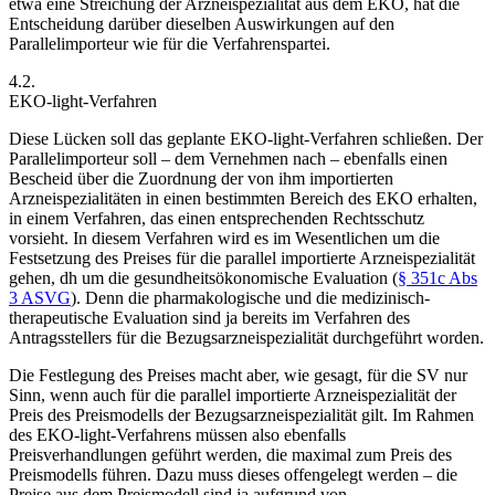
etwa eine Streichung der Arzneispezialität aus dem EKO, hat die
Entscheidung darüber dieselben Auswirkungen auf den
Parallelimporteur wie für die Verfahrenspartei.
4.2.
EKO-light-Verfahren
Diese Lücken soll das geplante EKO-light-Verfahren schließen. Der
Parallelimporteur soll – dem Vernehmen nach – ebenfalls einen
Bescheid über die Zuordnung der von ihm importierten
Arzneispezialitäten in einen bestimmten Bereich des EKO erhalten,
in einem Verfahren, das einen entsprechenden Rechtsschutz
vorsieht. In diesem Verfahren wird es im Wesentlichen um die
Festsetzung des Preises für die parallel importierte Arzneispezialität
gehen, dh um die gesundheitsökonomische Evaluation (
§ 351c Abs
3 ASVG
). Denn die pharmakologische und die medizinisch-
therapeutische Evaluation sind ja bereits im Verfahren des
Antragsstellers für die Bezugsarzneispezialität durchgeführt worden.
Die Festlegung des Preises macht aber, wie gesagt, für die SV nur
Sinn, wenn auch für die parallel importierte Arzneispezialität der
Preis des Preismodells der Bezugsarzneispezialität gilt. Im Rahmen
des EKO-light-Verfahrens müssen also ebenfalls
Preisverhandlungen geführt werden, die maximal zum Preis des
Preismodells führen. Dazu muss dieses offengelegt werden – die
Preise aus dem Preismodell sind ja aufgrund von