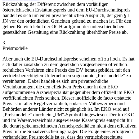
Rückzahlung der Differenz zwischen dem vorläufigen
österreichischen
Erstattungspreis und dem EU-Durchschnittspreis
handelt es sich um einen privatrechtlichen Anspruch, der gem § 1
JN vor den ordentlichen Gerichten geltend zu machen ist.
Für den
gelben Bereich lehnt der OGH aufgrund der unterschiedlichen
gesetzlichen Gestaltung eine Rückzahlung überhöhter Preise ab.
3.
Preismodelle
Aber auch die EU-Durchschnittspreise scheinen oft zu hoch. Es hat
sich daher zusätzlich zu dem gesetzlich vorgesehenen öffentlich-
rechtlichen Verfahren eine Praxis des DV herausgebildet, mit den
vertriebsberechtigten Unternehmen sogenannte „Preismodelle“ zu
vereinbaren. Dabei handelt es sich um privatrechtliche
Vereinbarungen, die den effektiven Preis einer in den EKO
aufgenommenen Arzneispezialität gegenüber dem offiziell im EKO
veröffentlichten Preis senken.
Dieser inoffizielle de facto erstattete
Preis ist in aller Regel vertraulich, sodass er Mitbewerbern und
Behörden anderer Länder nicht zugänglich ist.
Im EKO wird auf
„Preismodelle“ durch ein „PM“-Symbol hingewiesen. Der im EKO
und im Warenverzeichnis ausgewiesene Kassenpreis entspricht für
die derart gekennzeichneten Arzneispezialitäten nicht dem effektiven
Preis für die Sozialversicherungsträger. Die Folge eines erfolgreich
verhandelten Preismodells ist es, dass das vertriebsberechtigte