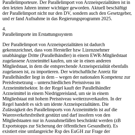
Parallelimporteure. Der Parallelimport von Arzneispezialitäten ist in
den letzten Jahren immer wichtiger geworden. Aktuell beschäftigt
der Parallelimport nicht nur den DV, sondern auch den Gesetzgeber,
und er fand Aufnahme in das Regierungsprogramm 2025.
4.
Parallelimporte im Erstattungssystem
Der Parallelimport von Arzneispezialitäten ist dadurch
gekennzeichnet, dass vom Hersteller bzw Lizenznehmer
unabhängige Dritte (Parallelhändler) in einem EWR-Mitgliedstaat
zugelassene Arzneimittel kaufen, um sie in einen anderen
Mitgliedstaat, in dem die entsprechende Arzneispezialität ebenfalls
zugelassen ist, zu importieren. Der wirtschaftliche Anreiz für
Parallelhändler liegt in dem – wegen der nationalen Kompetenz zur
Preisfestsetzung – unterschiedlichen Preisniveau im
Arzneimittelsektor. In der Regel kauft der Parallelhändler
Arzneimittel in einem Niedrigpreisland, um sie in einem
Mitgliedstaat mit hohem Preisniveau weiterzuverkaufen.
In der
Regel handelt es sich um idente Arzneispezialitäten.
Die
Zulässigkeit des Parallelimports von Arzneimitteln ist auf die
Warenverkehrsfreiheit gestützt und darf insofern von den
Mitgliedstaaten nur in Ausnahmefällen beschränkt werden (zB
Exportstopps zur Sicherung der öffentlichen Gesundheit). Es
existiert eine umfangreiche Rsp des EuGH zur Frage der