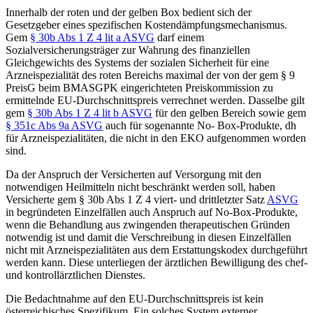
Innerhalb der roten und der gelben Box bedient sich der
Gesetzgeber eines spezifischen Kostendämpfungsmechanismus.
Gem
§ 30b Abs 1 Z 4 lit a ASVG
darf einem
Sozialversicherungsträger zur Wahrung des finanziellen
Gleichgewichts des Systems der sozialen Sicherheit für eine
Arzneispezialität des roten Bereichs maximal der von der gem § 9
PreisG beim BMASGPK eingerichteten Preiskommission zu
ermittelnde EU-Durchschnittspreis verrechnet werden. Dasselbe gilt
gem
§ 30b Abs 1 Z 4 lit b ASVG
für den gelben Bereich sowie gem
§ 351c Abs 9a ASVG
auch für sogenannte No- Box-Produkte, dh
für Arzneispezialitäten, die nicht in den EKO aufgenommen worden
sind.
Da der Anspruch der Versicherten auf Versorgung mit den
notwendigen Heilmitteln nicht beschränkt werden soll, haben
Versicherte gem § 30b Abs 1 Z 4 viert- und drittletzter Satz
ASVG
in begründeten Einzelfällen auch Anspruch auf No-Box-Produkte,
wenn die Behandlung aus zwingenden therapeutischen Gründen
notwendig ist und damit die Verschreibung in diesen Einzelfällen
nicht mit Arzneispezialitäten aus dem Erstattungskodex durchgeführt
werden kann. Diese unterliegen der ärztlichen Bewilligung des chef-
und kontrollärztlichen Dienstes.
Die Bedachtnahme auf den EU-Durchschnittspreis ist kein
österreichisches Spezifikum. Ein solches System externer