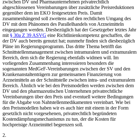
zwischen DV und Pharmaunternehmen privatrechtlich
abgeschlossenen Vereinbarungen über zusätzliche Preisreduktionen
gegenüber dem im EKO festgesetzten Preis. Damit
zusammenhängend soll zweitens auf den rechtlichen Umgang des
DV mit dem Phänomen des Parallelhandels von Arzneimitteln
eingegangen werden. Diesbezüglich hat der Gesetzgeber letztes Jahr
mit
§ 30a Z 39 ASVG
eine Richtlinienkompetenz geschaffen, die
der DV auch bereits genutzt hat; nunmehr finden sich diesbezüglich
Pläne im Regierungsprogramm. Das dritte Thema betrifft das
Schnittstellenmanagement zwischen intramuralem und extramuralem
Bereich, dem sich die Regierung ebenfalls widmen will. Im
vorliegenden Zusammenhang interessieren besonders die
sogenannten MedGeF-Vereinbarungen zwischen der SV und den
Krankenanstaltenträgern zur gemeinsamen Finanzierung von
Arzneimitteln an der Schnittstelle zwischen intra- und extramuralem
Bereich. Ähnlich wie bei den Preismodellen werden zwischen dem
DV und den pharmazeutischen Unternehmen privatrechtliche
Vereinbarungen über den Preis und eventuell weitere Bedingungen
für die Abgabe von Nahtstellenmedikamenten vereinbart. Wie bei
den Preismodellen haben wir es auch hier mit einem in der Form
gesetzlich nicht vorgesehenen, privatrechtlich begründeten
Kostendämpfungsmechanismus zu tun, der die Kosten für
hochpreisige Arzneimittel begrenzen soll.
2.