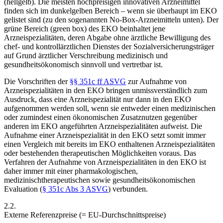
(hellgelb). Die meisten hochpreisigen innovativen Arzneimittel
finden sich im dunkelgelben Bereich – wenn sie überhaupt im EKO
gelistet sind (zu den sogenannten No-Box-Arzneimitteln unten). Der
grüne Bereich (green box)
des EKO beinhaltet jene
Arzneispezialitäten, deren Abgabe ohne ärztliche Bewilligung des
chef- und kontrollärztlichen Dienstes der Sozialversicherungsträger
auf Grund ärztlicher Verschreibung medizinisch und
gesundheitsökonomisch sinnvoll und vertretbar ist.
Die Vorschriften der
§§ 351c ff ASVG
zur Aufnahme von
Arzneispezialitäten in den EKO bringen unmissverständlich zum
Ausdruck, dass eine Arzneispezialität nur dann in den EKO
aufgenommen werden soll, wenn sie entweder einen medizinischen
oder zumindest einen ökonomischen Zusatznutzen gegenüber
anderen im EKO angeführten Arzneispezialitäten aufweist.
Die
Aufnahme einer Arzneispezialität in den EKO setzt somit immer
einen Vergleich mit bereits im EKO enthaltenen Arzneispezialitäten
oder bestehenden therapeutischen Möglichkeiten voraus. Das
Verfahren der Aufnahme von Arzneispezialitäten in den EKO ist
daher immer mit einer pharmakologischen,
medizinischtherapeutischen sowie gesundheitsökonomischen
Evaluation (
§ 351c Abs 3 ASVG
) verbunden.
2.2.
Externe Referenzpreise (= EU-Durchschnittspreise)