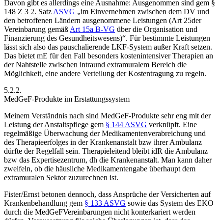
Davon gibt es allerdings eine Ausnahme: Ausgenommen sind gem §
148 Z 3 2. Satz
ASVG
„
im Einvernehmen zwischen dem DV und
den betroffenen Ländern ausgenommene Leistungen (Art 25
der
Vereinbarung gemäß
Art 15a B-VG
über die Organisation und
Finanzierung des Gesundheitswesens)
“. Für bestimmte Leistungen
lässt sich also das pauschalierende LKF-System außer Kraft setzen.
Das bietet mE für den Fall besonders kostenintensiver Therapien an
der Nahtstelle zwischen intraund extramuralem Bereich die
Möglichkeit, eine andere Verteilung der Kostentragung zu regeln.
5.2.2.
MedGeF-Produkte im Erstattungssystem
Meinem Verständnis nach sind MedGeF-Produkte sehr eng mit der
Leistung der Anstaltspflege gem
§ 144 ASVG
verknüpft. Eine
regelmäßige Überwachung der Medikamentenverabreichung und
des Therapieerfolges in der Krankenanstalt bzw ihrer Ambulanz
dürfte der Regelfall sein. Therapieleitend bleibt idR die Ambulanz
bzw das Expertisezentrum, dh die Krankenanstalt. Man kann daher
zweifeln, ob die häusliche Medikamentengabe überhaupt dem
extramuralen Sektor zuzurechnen ist.
Fister/Ernst
betonen dennoch, dass Ansprüche der Versicherten auf
Krankenbehandlung gem
§ 133 ASVG
sowie das System des EKO
durch die MedGeFVereinbarungen nicht konterkariert werden