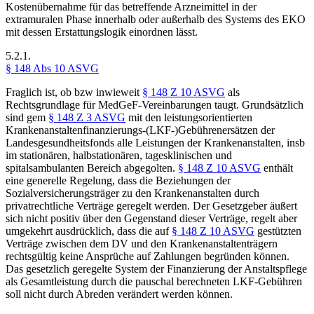
Kostenübernahme für das betreffende Arzneimittel in der
extramuralen Phase innerhalb oder außerhalb des Systems des EKO
mit dessen Erstattungslogik einordnen lässt.
5.2.1.
§ 148 Abs 10 ASVG
Fraglich ist, ob bzw inwieweit
§ 148 Z 10 ASVG
als
Rechtsgrundlage für MedGeF-Vereinbarungen taugt. Grundsätzlich
sind gem
§ 148 Z 3 ASVG
mit den leistungsorientierten
Krankenanstaltenfinanzierungs-(LKF-)Gebührenersätzen der
Landesgesundheitsfonds alle Leistungen der Krankenanstalten, insb
im stationären, halbstationären, tagesklinischen und
spitalsambulanten Bereich abgegolten.
§ 148 Z 10 ASVG
enthält
eine generelle Regelung, dass die Beziehungen der
Sozialversicherungsträger zu den Krankenanstalten durch
privatrechtliche Verträge geregelt werden. Der Gesetzgeber äußert
sich nicht positiv über den Gegenstand dieser Verträge, regelt aber
umgekehrt ausdrücklich, dass die auf
§ 148 Z 10 ASVG
gestützten
Verträge zwischen dem DV und den Krankenanstaltenträgern
rechtsgültig keine Ansprüche auf Zahlungen begründen können.
Das gesetzlich geregelte System der Finanzierung der Anstaltspflege
als Gesamtleistung durch die pauschal berechneten LKF-Gebühren
soll nicht durch Abreden verändert werden können.