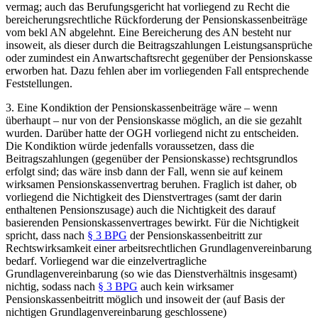
vermag; auch das Berufungsgericht hat vorliegend zu Recht die
bereicherungsrechtliche Rückforderung der Pensionskassenbeiträge
vom bekl AN abgelehnt. Eine Bereicherung des AN besteht nur
insoweit, als dieser durch die Beitragszahlungen Leistungsansprüche
oder zumindest ein Anwartschaftsrecht gegenüber der Pensionskasse
erworben hat. Dazu fehlen aber im vorliegenden Fall entsprechende
Feststellungen.
3.
Eine Kondiktion der Pensionskassenbeiträge wäre – wenn
überhaupt – nur von der Pensionskasse möglich, an die sie gezahlt
wurden. Darüber hatte der OGH vorliegend nicht zu entscheiden.
Die Kondiktion würde jedenfalls voraussetzen, dass die
Beitragszahlungen (gegenüber der Pensionskasse) rechtsgrundlos
erfolgt sind; das wäre insb dann der Fall, wenn sie auf keinem
wirksamen Pensionskassenvertrag beruhen. Fraglich ist daher, ob
vorliegend die Nichtigkeit des Dienstvertrages (samt der darin
enthaltenen Pensionszusage) auch die Nichtigkeit des darauf
basierenden Pensionskassenvertrages bewirkt. Für die Nichtigkeit
spricht, dass nach
§ 3 BPG
der Pensionskassenbeitritt zur
Rechtswirksamkeit einer arbeitsrechtlichen Grundlagenvereinbarung
bedarf. Vorliegend war
die einzelvertragliche
Grundlagenvereinbarung (so wie das Dienstverhältnis insgesamt)
nichtig, sodass nach
§ 3 BPG
auch kein wirksamer
Pensionskassenbeitritt möglich und insoweit der (auf Basis der
nichtigen Grundlagenvereinbarung geschlossene)