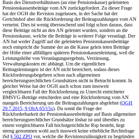
Basis des Dienstverhältnisses (an eine Pensionskasse) geleisteten
Pensionskassenbeiträge vom AN zurückgefordert. Zu dieser Frage
hat der OGH die Revision zugelassen, in der Sache hat der
Gerichtshof aber die Rückforderung der Beitragszahlungen vom AN
verneint. Dies ist wenig überraschend und folgt schon daraus, dass
diese Beiträge nicht an den AN geleistet wurden, sondern an die
Pensionskasse, welche die Beiträge in weiterer Folge veranlagt. Der
AN hat weder Zugriff auf die geleisteten Pensionskassenbeiträge
noch entspricht die Summe der an die Kasse geleis teten Beiträge
der Höhe einer allfälligen späteren Pensionskassenleistung, weil die
Leistungshöhe von Veranlagungsergebnis, Verzinsung,
Verwaltungskosten etc abhängt. Um die eigentlichen
Beitragsleistungen ist der AN nicht bereichert, sodass dieses
Rückforderungsbegehren schon nach allgemeinen
bereicherungsrechtlichen Grundsätzen nicht in Betracht kommt. In
gleicher Weise hat der OGH auch schon zum insoweit
vergleichbaren Fall der Rückforderung zu Unrecht entrichteter
BMSVG-Beträge entschieden und eine Rückforderung vom AN
mangels Bereicherung um die Beitragszahlungen abgelehnt (
OGH
29.7.2015,
9 ObA 65/15x
). Da somit die Frage der
Rückforderbarkeit der Pensionskassenbeiträge auf Basis allgemeiner
bereicherungsrechtlicher Grundsätze lösbar ist und überdies zu
einem vergleichbaren Fall höchstgerichtliche Rsp besteht, liegt
streng genommen wohl auch insoweit keine erhebliche Rechtsfrage
iSd
§ 502 ZPO
vor, welche die Revisionszulässigkeit zu begründen