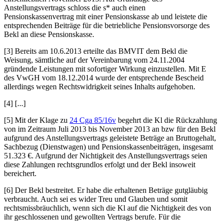
Anstellungsvertrags schloss die s* auch einen
Pensionskassenvertrag mit einer Pensionskasse ab und leistete die
entsprechenden Beiträge für die betriebliche Pensionsvorsorge des
Bekl an diese Pensionskasse.
[3] Bereits am 10.6.2013 erteilte das BMVIT dem Bekl die
Weisung, sämtliche auf der Vereinbarung vom 24.11.2004
gründende Leistungen mit sofortiger Wirkung einzustellen. Mit E
des VwGH vom 18.12.2014 wurde der entsprechende Bescheid
allerdings wegen Rechtswidrigkeit seines Inhalts aufgehoben.
[4] [...]
[5] Mit der Klage zu
24 Cga 85/16v
begehrt die Kl die Rückzahlung
von im Zeitraum Juli 2013 bis November 2013 an bzw für den Bekl
aufgrund des Anstellungsvertrags geleistete Beträge an Bruttogehalt,
Sachbezug (Dienstwagen) und Pensionskassenbeiträgen, insgesamt
51.323 €. Aufgrund der Nichtigkeit des Anstellungsvertrags seien
diese Zahlungen rechtsgrundlos erfolgt und der Bekl insoweit
bereichert.
[6] Der Bekl bestreitet. Er habe die erhaltenen Beträge gutgläubig
verbraucht. Auch sei es wider Treu und Glauben und somit
rechtsmissbräuchlich, wenn sich die Kl auf die Nichtigkeit des von
ihr geschlossenen und gewollten Vertrags berufe. Für die