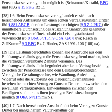
Pensionskassenvertrag nicht möglich ist (
Schrammel/Kietaibl
,
BPG
und PKG
§ 15 PKG
Rz 1).
[38] 1.6. Beim Pensionskassenvertrag handelt es sich nach
herrschender Auffassung um einen echten Vertrag zugunsten Dritter
iSd
§ 881 ABGB
, der den Leistungsberechtigten (
§ 5 Z 2 PKG
) die
unmittelbare Durchsetzung des Auszahlungsanspruchs gegenüber
der Pensionskasse eröffnet, sobald ein Leistungstatbestand
verwirklicht ist (
8 ObA 34/13h
;
9 ObA 72/07i
uva;
Resch
in
3
ZellKomm
§ 3 BPG
Rz 7;
Binder
, ZAS 1991, 106 [108] ua).
[39] Die Leistungsberechtigten können alle Ansprüche aus dem
Einlösungsverhältnis gegen die Pensionskasse geltend machen, insb
die vertraglich vereinbarte Zahlung verlangen. Das
Einlösungsverhältnis allein begründet aber keine Vertragsbeziehung
zwischen der Pensionskasse und dem Leistungsberechtigten.
Vertragliche Gestaltungsrechte, wie Wandlung, Anfechtung,
Widerruf oder die Auflösung des Dauerschuldverhältnisses,
bestehen beim echten Vertrag zu Gunsten Dritter nur zwischen den
jeweiligen Vertragsparteien. Einwendungen zwischen den
Beteiligten sind nur aus ihren jeweiligen Rechtsbeziehungen
möglich (
8 ObA 64/11m
mwN).
[40] 1.7. Nach herrschender Ansicht findet beim Vertrag zu Gunsten
Dritter bei mangelhaftem Valutaverhältnis der