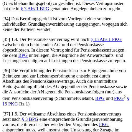
(Gleichbehandlungsgebot) zu gestalten ist. Dieses Vertragsmuster
hat die in
§ 3 Abs 1 BPG
genannten Angelegenheiten zu regeln.
[34] Das Berufungsgericht ist vom Vorliegen einer solchen
individuellen Grundlagenvereinbarung ausgegangen, wogegen sich
keine der Parteien wendet.
[35] 1.4. Der Pensionskassenvertrag wird nach
§ 15 Abs 1 PKG
zwischen dem beitretenden AG und der Pensionskasse
abgeschlossen. In diesem Vertrag sind für Pensionskassenzusagen,
die dem
BPG
unterliegen, die Ansprüche der Anwartschafts- und
Leistungsberechtigten auf Leistungen der Pensionskasse zu regeln.
[36] Die Verpflichtung der Pensionskasse zur Entgegennahme von
Beiträgen und zur Leistungserbringung entsteht erst durch
Abschluss des Pensionskassenvertrags. Auch die unmittelbare
Beitragszahlungpflicht des AG gegenüber der Pensionskasse sowie
die Ansprüche der AN gegen die Pensionskasse folgen (nur) aus
2
dem Pensionskassenvertrag (
Schrammel/Kietaibl
,
BPG
und
PKG
§
15 PKG
Rz 1).
[37] 1.5. Der wirksame Abschluss eines Pensionskassenvertrags
setzt nach
§ 3 BPG
eine entsprechende Grundlagenvereinbarung
voraus, die ihrerseits aber wieder den Vorgaben des
PKG
entsprechen muss, weil ansonst eine Umsetzung der Zusage im