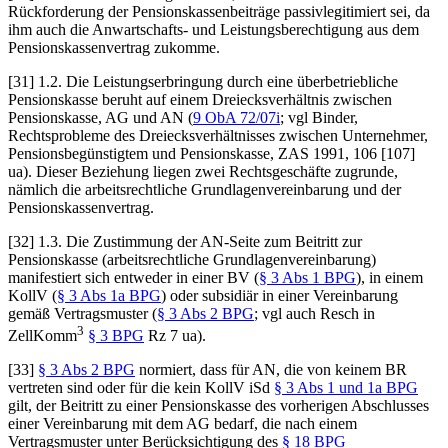
Rückforderung der Pensionskassenbeiträge
passivlegitimiert sei, da
ihm auch die Anwartschafts- und Leistungsberechtigung aus dem
Pensionskassenvertrag zukomme.
[31] 1.2. Die Leistungserbringung durch eine überbetriebliche
Pensionskasse beruht auf einem Dreiecksverhältnis zwischen
Pensionskasse, AG und AN (
9 ObA 72/07i
; vgl
Binder
,
Rechtsprobleme des Dreiecksverhältnisses zwischen Unternehmer,
Pensionsbegünstigtem und Pensionskasse, ZAS 1991, 106 [107]
ua). Dieser Beziehung liegen zwei Rechtsgeschäfte zugrunde,
nämlich die arbeitsrechtliche Grundlagenvereinbarung und der
Pensionskassenvertrag.
[32] 1.3. Die Zustimmung der AN-Seite zum Beitritt zur
Pensionskasse (arbeitsrechtliche Grundlagenvereinbarung)
manifestiert sich entweder in einer BV (
§ 3 Abs 1 BPG
), in einem
KollV (
§ 3 Abs 1a BPG
) oder subsidiär in einer Vereinbarung
gemäß Vertragsmuster (
§ 3 Abs 2 BPG
; vgl auch
Resch
in
3
ZellKomm
§ 3 BPG
Rz 7 ua).
[33]
§ 3 Abs 2 BPG
normiert, dass für AN, die von keinem BR
vertreten sind oder für die kein KollV iSd
§ 3 Abs 1 und 1a BPG
gilt, der Beitritt zu einer Pensionskasse des vorherigen Abschlusses
einer Vereinbarung mit dem AG bedarf, die nach einem
Vertragsmuster unter Berücksichtigung des
§ 18 BPG