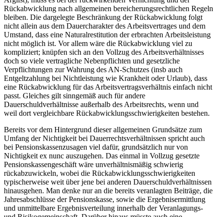
Rückabwicklung nach allgemeinen bereicherungsrechtlichen Regeln
bleiben. Die dargelegte Beschränkung der Rückabwicklung folgt
nicht allein aus dem Dauercharakter des Arbeitsvertrages und dem
Umstand, dass eine Naturalrestitution der erbrachten Arbeitsleistung
nicht möglich ist. Vor allem wäre die Rückabwicklung viel zu
kompliziert; knüpfen sich an den Vollzug des Arbeitsverhältnisses
doch so viele vertragliche Nebenpflichten und gesetzliche
Verpflichtungen zur Wahrung des AN-Schutzes (insb auch
Entgeltzahlung bei Nichtleistung wie Krankheit oder Urlaub), dass
eine Rückabwicklung für das Arbeitsvertragsverhältnis einfach nicht
passt. Gleiches gilt sinngemäß auch für andere
Dauerschuldverhältnisse außerhalb des Arbeitsrechts, wenn und
weil dort vergleichbare Rückabwicklungsschwierigkeiten bestehen.
Bereits vor dem Hintergrund dieser allgemeinen Grundsätze zum
Umfang der Nichtigkeit bei Dauerrechtsverhältnissen spricht auch
bei Pensionskassenzusagen viel dafür, grundsätzlich nur von
Nichtigkeit ex nunc auszugehen. Das einmal in Vollzug gesetzte
Pensionskassengeschäft wäre unverhältnismäßig schwierig
rückabzuwickeln, wobei die Rückabwicklungsschwierigkeiten
typischerweise weit über jene bei anderen Dauerschuldverhältnissen
hinausgehen. Man denke nur an die bereits veranlagten Beiträge, die
Jahresabschlüsse der Pensionskasse, sowie die Ergebnisermittlung
und unmittelbare Ergebnisverteilung innerhalb der Veranlagungs-
und Risikogemeinschaft. Darüber hinaus müsste auch eine