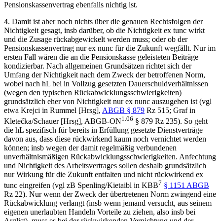
Pensionskassenvertrag ebenfalls nichtig ist.
4.
Damit ist aber noch nichts über die genauen Rechtsfolgen der
Nichtigkeit gesagt, insb darüber, ob die Nichtigkeit ex tunc wirkt
und die Zusage rückabgewickelt werden muss; oder ob der
Pensionskassenvertrag nur ex nunc für die Zukunft wegfällt. Nur im
ersten Fall wären die an die Pensionskasse geleisteten Beiträge
kondizierbar. Nach allgemeinen Grundsätzen richtet sich der
Umfang der Nichtigkeit nach dem Zweck der betroffenen Norm,
wobei nach hL bei in Vollzug gesetzten Dauerschuldverhältnissen
(wegen den typischen Rückabwicklungsschwierigkeiten)
grundsätzlich eher von Nichtigkeit nur ex nunc auszugehen ist (vgl
etwa
Krejci
in
Rummel
[Hrsg],
ABGB § 879
Rz 515;
Graf
in
1.06
Kletečka/Schauer
[Hrsg], ABGB-ON
§ 879 Rz 235). So geht
die hL spezifisch für bereits in Erfüllung gesetzte Dienstverträge
davon aus, dass diese rückwirkend kaum noch vernichtet werden
können; insb wegen der damit regelmäßig verbundenen
unverhältnismäßigen Rückabwicklungsschwierigkeiten. Anfechtung
und Nichtigkeit des Arbeitsvertrages sollen deshalb grundsätzlich
nur Wirkung für die Zukunft entfalten und nicht rückwirkend ex
7
tunc eingreifen (vgl zB
Spenling/Kietaibl
in KBB
§ 1151 ABGB
Rz 22). Nur wenn der Zweck der übertretenen Norm zwingend eine
Rückabwicklung verlangt (insb wenn jemand versucht, aus seinem
eigenen unerlaubten Handeln Vorteile zu ziehen, also insb bei
Arglist), muss es bei der rückwirkenden Vernichtung und der