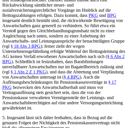
Rückabwicklung sämtlicher steuer- und
sozialversicherungsrechtlicher Vorgänge im Hinblick auf die
Beitragszahlungen erfolgen. Dazu kommt, dass
PKG
und
BPG
insgesamt deutlich bemüht sind, die rückwirkende Beseitigung von
Anwartschaften ganz generell zu verhindern. So führt etwa ein
Verstoß gegen den Gleichbehandlungsgrundsatz nicht zu einer
Angleichung nach unten, sondern zu einer Anhebung der
Anwartschafts- und Leistungsansprüche der benachteiligten Gruppe
(vgl
§ 18 Abs 3 BPG
); ferner zieht der wegen
Unternehmensgefährdung erfolgte Widerruf der Beitragsleistung des
AG keinen Verfall erworbener Anwartschaften nach sich (
§ 6 Abs 2
BPG
). Schließlich ist festzuhalten, dass Barabfindungen
unverfallbarer Anwartschaften nur im Bagatellbereich zulässig sind
(vgl
§ 1 Abs 2 Z 1 PKG
), und dass die Abtretung und Verpfändung
von Anwartschaften untersagt ist (
§ 4 BPG
). Auch die
Auflösungsbeschränkungen für Pensionskassenverträge in
§ 17
PKG
bezwecken den Anwartschaftserhalt und muss vor
Vertragsauflösung stets gesichert sein, dass die von der
Pensionskasse verwalteten Vermögensteile der Leistungs- und
Anwartschaftsberechtigten auf eine andere Versorgungseinrichtung
gewährleistet ist.
5.
Insgesamt lässt sich daher festhalten, dass in Bezug auf die
genauen Folgen der Nichtigkeit des Pensionskassenvertrags nicht
bloß die allgemeinen Erwägungen zu