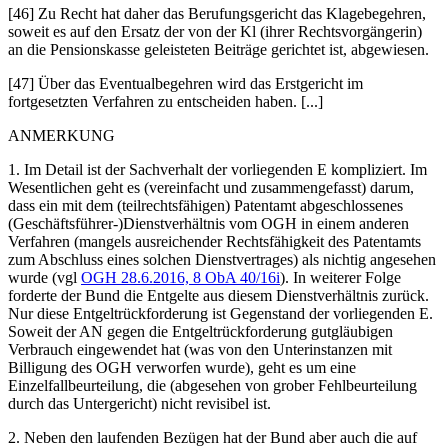
[46] Zu Recht hat daher das Berufungsgericht das Klagebegehren,
soweit es auf den Ersatz der von der Kl (ihrer Rechtsvorgängerin)
an die Pensionskasse geleisteten Beiträge gerichtet ist, abgewiesen.
[47] Über das Eventualbegehren wird das Erstgericht im
fortgesetzten Verfahren zu entscheiden haben. [...]
ANMERKUNG
1.
Im Detail ist der Sachverhalt der vorliegenden E kompliziert. Im
Wesentlichen geht es (vereinfacht und zusammengefasst) darum,
dass ein mit dem (teilrechtsfähigen) Patentamt abgeschlossenes
(Geschäftsführer-)Dienstverhältnis vom OGH in einem anderen
Verfahren (mangels ausreichender Rechtsfähigkeit des Patentamts
zum Abschluss eines solchen Dienstvertrages) als nichtig angesehen
wurde (vgl
OGH
28.6.2016,
8 ObA 40/16i
). In weiterer Folge
forderte der Bund die Entgelte aus diesem Dienstverhältnis zurück.
Nur diese Entgeltrückforderung ist Gegenstand der vorliegenden E.
Soweit der AN gegen die Entgeltrückforderung gutgläubigen
Verbrauch eingewendet hat (was von den Unterinstanzen mit
Billigung des OGH verworfen wurde), geht es um eine
Einzelfallbeurteilung, die (abgesehen von grober Fehlbeurteilung
durch das Untergericht) nicht revisibel ist.
2.
Neben den laufenden Bezügen hat der Bund aber auch die auf