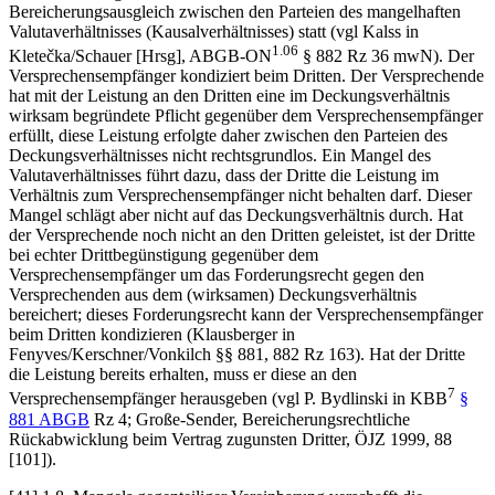
Bereicherungsausgleich zwischen den Parteien des mangelhaften
Valutaverhältnisses (Kausalverhältnisses) statt (vgl
Kalss
in
1.06
Kletečka/Schauer
[Hrsg], ABGB-ON
§ 882 Rz 36 mwN). Der
Versprechensempfänger kondiziert beim Dritten. Der Versprechende
hat mit der Leistung an den Dritten eine im Deckungsverhältnis
wirksam begründete Pflicht gegenüber dem Versprechensempfänger
erfüllt, diese Leistung erfolgte daher zwischen den Parteien des
Deckungsverhältnisses nicht rechtsgrundlos. Ein Mangel des
Valutaverhältnisses führt dazu, dass der Dritte die Leistung im
Verhältnis zum Versprechensempfänger nicht behalten darf. Dieser
Mangel schlägt aber nicht auf das Deckungsverhältnis durch. Hat
der Versprechende noch nicht an den Dritten geleistet, ist der Dritte
bei echter Drittbegünstigung gegenüber dem
Versprechensempfänger um das Forderungsrecht gegen den
Versprechenden aus dem (wirksamen) Deckungsverhältnis
bereichert; dieses Forderungsrecht kann der Versprechensempfänger
beim Dritten kondizieren (
Klausberger
in
Fenyves/Kerschner/Vonkilch
§§ 881, 882 Rz 163). Hat der Dritte
die Leistung bereits erhalten, muss er diese an den
7
Versprechensempfänger herausgeben (vgl
P. Bydlinski
in KBB
§
881 ABGB
Rz 4;
Große-Sender
, Bereicherungsrechtliche
Rückabwicklung beim Vertrag zugunsten Dritter, ÖJZ 1999, 88
[101]).