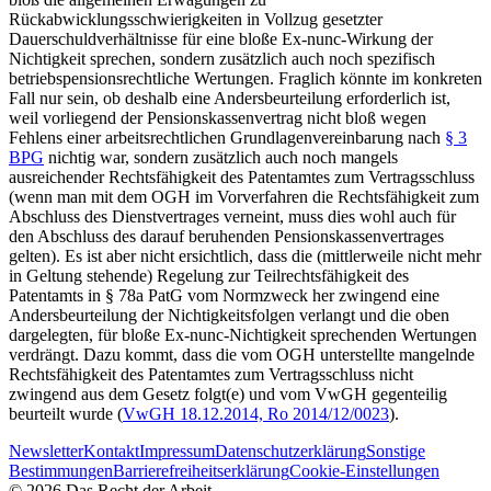
Rückabwicklungsschwierigkeiten in Vollzug gesetzter
Dauerschuldverhältnisse für eine bloße Ex-nunc-Wirkung der
Nichtigkeit sprechen, sondern zusätzlich auch noch spezifisch
betriebspensionsrechtliche Wertungen. Fraglich könnte im konkreten
Fall nur sein, ob deshalb eine Andersbeurteilung erforderlich ist,
weil vorliegend der Pensionskassenvertrag nicht bloß wegen
Fehlens einer arbeitsrechtlichen Grundlagenvereinbarung nach
§ 3
BPG
nichtig war, sondern zusätzlich auch noch mangels
ausreichender Rechtsfähigkeit des Patentamtes zum Vertragsschluss
(wenn man mit dem OGH im Vorverfahren die Rechtsfähigkeit zum
Abschluss des Dienstvertrages verneint, muss dies wohl auch für
den Abschluss des darauf beruhenden Pensionskassenvertrages
gelten). Es ist aber nicht ersichtlich, dass die (mittlerweile nicht mehr
in Geltung stehende) Regelung zur Teilrechtsfähigkeit des
Patentamts in § 78a PatG vom Normzweck her zwingend eine
Andersbeurteilung der Nichtigkeitsfolgen verlangt und die oben
dargelegten, für bloße Ex-nunc-Nichtigkeit sprechenden Wertungen
verdrängt. Dazu kommt, dass die vom OGH unterstellte mangelnde
Rechtsfähigkeit des Patentamtes zum Vertragsschluss nicht
zwingend aus dem Gesetz folgt(e) und vom VwGH gegenteilig
beurteilt wurde (
VwGH
18.12.2014,
Ro 2014/12/0023
).
Newsletter
Kontakt
Impressum
Datenschutzerklärung
Sonstige
Bestimmungen
Barrierefreiheitserklärung
Cookie-Einstellungen
©
2026
Das Recht der Arbeit