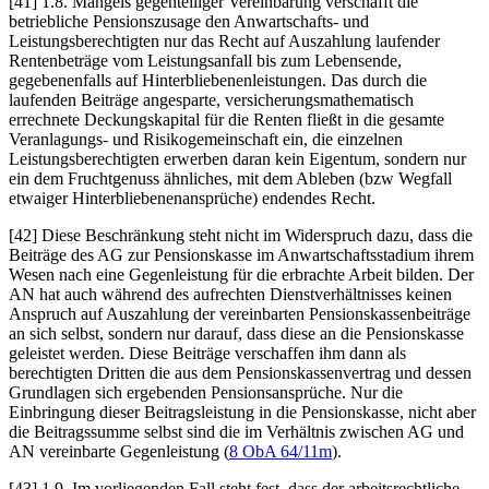
[41] 1.8. Mangels gegenteiliger Vereinbarung verschafft die
betriebliche Pensionszusage den Anwartschafts- und
Leistungsberechtigten nur das Recht auf Auszahlung laufender
Rentenbeträge vom Leistungsanfall bis zum Lebensende,
gegebenenfalls auf Hinterbliebenenleistungen. Das durch die
laufenden Beiträge angesparte, versicherungsmathematisch
errechnete Deckungskapital für die Renten fließt in die gesamte
Veranlagungs- und Risikogemeinschaft ein, die einzelnen
Leistungsberechtigten erwerben daran kein Eigentum, sondern nur
ein dem Fruchtgenuss ähnliches, mit dem Ableben (bzw Wegfall
etwaiger Hinterbliebenenansprüche) endendes Recht.
[42] Diese Beschränkung steht nicht im Widerspruch dazu, dass die
Beiträge des AG zur Pensionskasse im Anwartschaftsstadium ihrem
Wesen nach eine Gegenleistung für die erbrachte Arbeit bilden. Der
AN hat auch während des aufrechten Dienstverhältnisses keinen
Anspruch auf Auszahlung
der vereinbarten Pensionskassenbeiträge
an sich selbst, sondern nur darauf, dass diese an die Pensionskasse
geleistet werden. Diese Beiträge verschaffen ihm dann als
berechtigten Dritten die aus dem Pensionskassenvertrag und dessen
Grundlagen sich ergebenden Pensionsansprüche. Nur die
Einbringung dieser Beitragsleistung in die Pensionskasse, nicht aber
die Beitragssumme selbst sind die im Verhältnis zwischen AG und
AN vereinbarte Gegenleistung (
8 ObA 64/11m
).
[43] 1.9. Im vorliegenden Fall steht fest, dass der arbeitsrechtliche