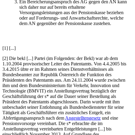
Ein Bereicherungsanspruch des AG gegen den AN kann
sich daher nur auf bereits erhaltene
Versorgungsleistungen aus der Pensionskasse beziehen
oder auf Forderungs- und Anwartschaftsrechte, welche
dem AN gegenüber der Pensionskasse zustehen.
[1] [...]
[2] Die bekl [...] Partei (im Folgenden: der Bekl) war ab dem
1.10.2004 provisorischer Leiter des Patentamts. Von 4.4.2005 bis
3.4.2015 übte er im Rahmen seines Dienstverhältnisses als
Bundesbeamter zur Republik Österreich die Funktion des
Präsidenten des Patentamts aus. Am 24.11.2004 wurde zwischen
ihm und dem Bundesministerium für Verkehr, Innovation und
Technologie (BMVIT) ein Anstellungsvertrag bezüglich der
Geschäftsführung der s* auf die Dauer seiner Bestellung als
Präsident des Patentamts abgeschlossen. Darin wurde mit ihm
unbeschadet seiner Entlohnung als Bundesbediensteter für seine
Tätigkeit als Geschäftsführer ein zusätzliches Entgelt, ein
Abfertigungsanspruch nach dem
Angestelltengesetz
und eine
Pensionsvorsorge vereinbart. Die s* erbrachte die im
Anstellungsvertrag vereinbarten Entgeltleistungen [...] bis
einschließlich November 2013. Auf Grundlage des