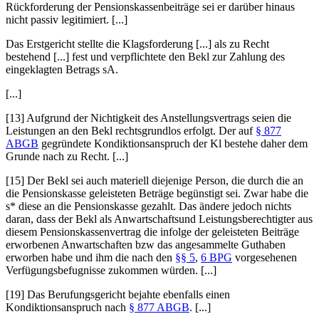
Rückforderung der Pensionskassenbeiträge sei er darüber hinaus
nicht passiv legitimiert. [...]
Das
Erstgericht
stellte die Klagsforderung [...] als zu Recht
bestehend [...] fest und verpflichtete den Bekl zur Zahlung des
eingeklagten Betrags sA.
[...]
[13] Aufgrund der Nichtigkeit des Anstellungsvertrags seien die
Leistungen an den Bekl rechtsgrundlos erfolgt. Der auf
§ 877
ABGB
gegründete Kondiktionsanspruch der Kl bestehe daher dem
Grunde nach zu Recht. [...]
[15] Der Bekl sei auch materiell diejenige Person, die durch die an
die Pensionskasse geleisteten Beträge begünstigt sei. Zwar habe die
s* diese an die Pensionskasse gezahlt. Das ändere jedoch nichts
daran, dass der Bekl als Anwartschaftsund Leistungsberechtigter aus
diesem Pensionskassenvertrag die infolge der geleisteten Beiträge
erworbenen Anwartschaften bzw das angesammelte Guthaben
erworben habe und ihm die nach den
§§ 5
,
6 BPG
vorgesehenen
Verfügungsbefugnisse zukommen würden. [...]
[19] Das
Berufungsgericht
bejahte ebenfalls einen
Kondiktionsanspruch nach
§ 877 ABGB
. [...]