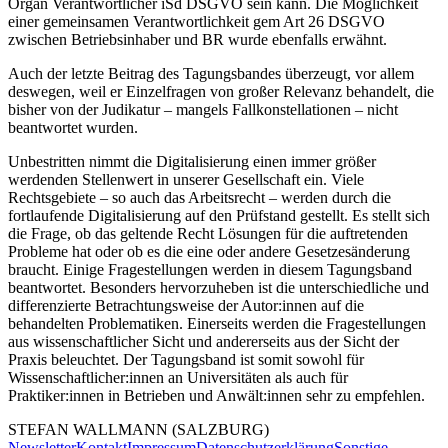
Organ Verantwortlicher iSd DSGVO sein kann. Die Möglichkeit
einer gemeinsamen Verantwortlichkeit gem Art 26 DSGVO
zwischen Betriebsinhaber und BR wurde ebenfalls erwähnt.
Auch der letzte Beitrag des Tagungsbandes überzeugt, vor allem
deswegen, weil er Einzelfragen von großer Relevanz behandelt, die
bisher von der Judikatur – mangels Fallkonstellationen – nicht
beantwortet wurden.
Unbestritten nimmt die Digitalisierung einen immer größer
werdenden Stellenwert in unserer Gesellschaft ein. Viele
Rechtsgebiete – so auch das Arbeitsrecht – werden durch die
fortlaufende Digitalisierung auf den Prüfstand gestellt. Es stellt sich
die Frage, ob das geltende Recht
Lösungen
für die auftretenden
Probleme hat oder ob es die eine oder andere Gesetzesänderung
braucht. Einige Fragestellungen werden in diesem Tagungsband
beantwortet. Besonders hervorzuheben ist die unterschiedliche und
differenzierte Betrachtungsweise der Autor:innen auf die
behandelten Problematiken. Einerseits werden die Fragestellungen
aus wissenschaftlicher Sicht und andererseits aus der Sicht der
Praxis beleuchtet. Der Tagungsband ist somit sowohl für
Wissenschaftlicher:innen an Universitäten als auch für
Praktiker:innen in Betrieben und Anwält:innen sehr zu empfehlen.
STEFAN
WALLMANN
(SALZBURG)
Newsletter
Kontakt
Impressum
Datenschutzerklärung
Sonstige