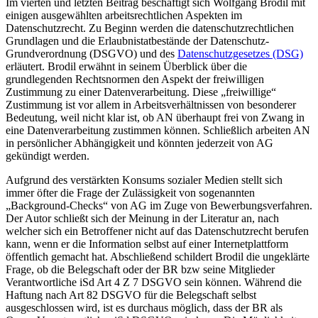
Im vierten und letzten Beitrag beschäftigt sich
Wolfgang Brodil
mit
einigen ausgewählten arbeitsrechtlichen Aspekten im
Datenschutzrecht. Zu Beginn werden die datenschutzrechtlichen
Grundlagen und die Erlaubnistatbestände der Datenschutz-
Grundverordnung (DSGVO) und des
Datenschutzgesetzes (DSG)
erläutert.
Brodil
erwähnt in seinem Überblick über die
grundlegenden Rechtsnormen den Aspekt der freiwilligen
Zustimmung zu einer Datenverarbeitung. Diese „freiwillige“
Zustimmung ist vor allem in Arbeitsverhältnissen von besonderer
Bedeutung, weil nicht klar ist, ob AN überhaupt
frei von Zwang
in
eine Datenverarbeitung zustimmen können. Schließlich arbeiten AN
in
persönlicher Abhängigkeit und könnten jederzeit von AG
gekündigt werden.
Aufgrund des verstärkten Konsums sozialer Medien stellt sich
immer öfter die Frage der Zulässigkeit von sogenannten
„
Background-Checks
“ von AG im Zuge von Bewerbungsverfahren.
Der Autor schließt sich der Meinung in der Literatur an, nach
welcher sich ein Betroffener nicht auf das Datenschutzrecht berufen
kann, wenn er die Information selbst auf einer Internetplattform
öffentlich gemacht hat. Abschließend schildert
Brodil
die ungeklärte
Frage, ob die Belegschaft oder der BR bzw seine Mitglieder
Verantwortliche iSd Art 4 Z 7 DSGVO sein können. Während die
Haftung nach Art 82 DSGVO für die Belegschaft selbst
ausgeschlossen wird, ist es durchaus möglich, dass der BR als