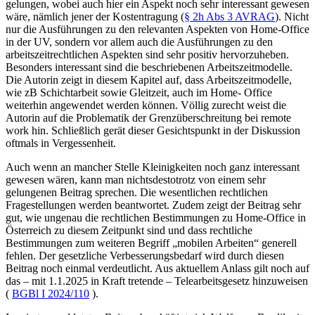
gelungen, wobei auch hier ein Aspekt noch sehr interessant gewesen
wäre, nämlich jener der Kostentragung (
§ 2h Abs 3 AVRAG
). Nicht
nur die Ausführungen zu den relevanten Aspekten von Home-Office
in der UV, sondern vor allem auch die Ausführungen zu den
arbeitszeitrechtlichen Aspekten sind sehr positiv hervorzuheben.
Besonders interessant sind die beschriebenen Arbeitszeitmodelle.
Die Autorin zeigt in diesem Kapitel auf, dass Arbeitszeitmodelle,
wie zB Schichtarbeit sowie Gleitzeit, auch im Home- Office
weiterhin angewendet werden können. Völlig zurecht weist die
Autorin auf die Problematik der Grenzüberschreitung bei remote
work hin. Schließlich gerät dieser Gesichtspunkt in der Diskussion
oftmals in Vergessenheit.
Auch wenn an mancher Stelle Kleinigkeiten noch ganz interessant
gewesen wären, kann man nichtsdestotrotz von einem sehr
gelungenen Beitrag sprechen. Die wesentlichen rechtlichen
Fragestellungen werden beantwortet. Zudem zeigt der Beitrag sehr
gut, wie ungenau die rechtlichen Bestimmungen zu Home-Office in
Österreich zu diesem Zeitpunkt sind und dass rechtliche
Bestimmungen zum weiteren Begriff „
mobilen Arbeiten
“ generell
fehlen. Der gesetzliche Verbesserungsbedarf wird durch diesen
Beitrag noch einmal verdeutlicht. Aus aktuellem Anlass gilt noch auf
das – mit 1.1.2025 in Kraft tretende –
Telearbeitsgesetz
hinzuweisen
(
BGBl I 2024/110
).