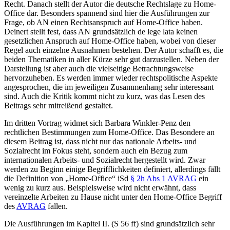
Recht. Danach stellt der Autor die deutsche Rechtslage zu Home-
Office dar. Besonders spannend sind hier die Ausführungen zur
Frage, ob AN einen
Rechtsanspruch
auf Home-Office haben.
Deinert
stellt fest, dass AN grundsätzlich de lege lata keinen
gesetzlichen Anspruch auf Home-Office haben, wobei von dieser
Regel auch einzelne Ausnahmen bestehen. Der Autor schafft es, die
beiden Thematiken in aller Kürze sehr gut darzustellen. Neben der
Darstellung ist aber auch die vielseitige Betrachtungsweise
hervorzuheben. Es werden immer wieder rechtspolitische Aspekte
angesprochen, die im jeweiligen Zusammenhang sehr interessant
sind. Auch die Kritik kommt nicht zu kurz, was das Lesen des
Beitrags sehr mitreißend gestaltet.
Im dritten Vortrag widmet sich
Barbara Winkler-Penz
den
rechtlichen Bestimmungen zum Home-Office. Das Besondere an
diesem Beitrag ist, dass nicht nur das nationale Arbeits- und
Sozialrecht im Fokus steht, sondern auch ein Bezug zum
internationalen Arbeits- und Sozialrecht hergestellt wird. Zwar
werden zu Beginn einige Begrifflichkeiten definiert, allerdings fällt
die Definition von „Home-Office“ iSd
§ 2h Abs 1 AVRAG
ein
wenig zu kurz aus. Beispielsweise wird nicht erwähnt, dass
vereinzelte Arbeiten zu Hause nicht unter den Home-Office Begriff
des
AVRAG
fallen.
Die Ausführungen im Kapitel II. (S 56 ff) sind grundsätzlich sehr