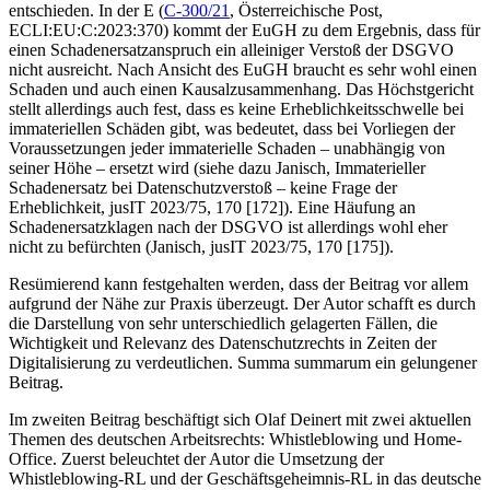
entschieden. In der E (
C-300/21
,
Österreichische Post
,
ECLI:EU:C:2023:370) kommt der EuGH zu dem Ergebnis, dass für
einen Schadenersatzanspruch ein alleiniger Verstoß der DSGVO
nicht ausreicht. Nach Ansicht des EuGH braucht es sehr wohl einen
Schaden und auch einen Kausalzusammenhang. Das Höchstgericht
stellt allerdings auch fest, dass es
keine Erheblichkeitsschwelle
bei
immateriellen Schäden gibt, was bedeutet, dass bei Vorliegen der
Voraussetzungen jeder immaterielle Schaden – unabhängig von
seiner Höhe – ersetzt wird (siehe dazu
Janisch
, Immaterieller
Schadenersatz bei Datenschutzverstoß – keine Frage der
Erheblichkeit, jusIT 2023/75, 170 [172]). Eine Häufung an
Schadenersatzklagen nach der DSGVO ist allerdings wohl eher
nicht zu befürchten (
Janisch
, jusIT 2023/75, 170 [175]).
Resümierend kann festgehalten werden, dass der Beitrag vor allem
aufgrund der Nähe zur Praxis überzeugt. Der Autor schafft es durch
die Darstellung von sehr unterschiedlich gelagerten Fällen, die
Wichtigkeit und Relevanz des Datenschutzrechts in Zeiten der
Digitalisierung zu verdeutlichen. Summa summarum ein gelungener
Beitrag.
Im zweiten Beitrag beschäftigt sich
Olaf Deinert
mit zwei aktuellen
Themen des deutschen Arbeitsrechts: Whistleblowing und Home-
Office. Zuerst beleuchtet der Autor die Umsetzung der
Whistleblowing-RL und der Geschäftsgeheimnis-RL in das deutsche