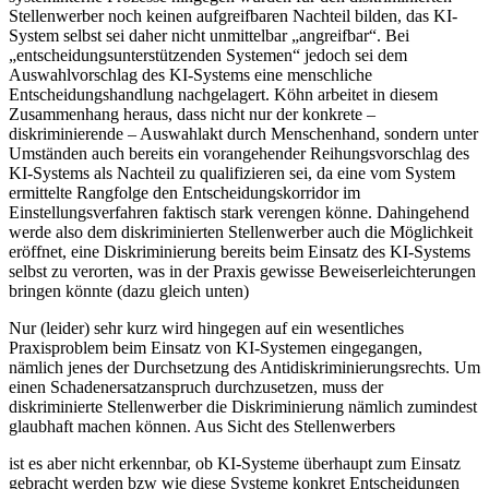
Stellenwerber noch keinen aufgreifbaren Nachteil bilden, das KI-
System selbst sei daher nicht unmittelbar „angreifbar“. Bei
„entscheidungsunterstützenden Systemen“ jedoch sei dem
Auswahlvorschlag des KI-Systems eine menschliche
Entscheidungshandlung nachgelagert.
Köhn
arbeitet in diesem
Zusammenhang heraus, dass nicht nur der konkrete –
diskriminierende – Auswahlakt durch Menschenhand, sondern unter
Umständen auch bereits ein vorangehender Reihungsvorschlag des
KI-Systems als Nachteil zu qualifizieren sei, da eine vom System
ermittelte Rangfolge den Entscheidungskorridor im
Einstellungsverfahren faktisch stark verengen könne. Dahingehend
werde also dem diskriminierten Stellenwerber auch die Möglichkeit
eröffnet, eine Diskriminierung bereits beim Einsatz des KI-Systems
selbst zu verorten, was in der Praxis gewisse Beweiserleichterungen
bringen könnte (dazu gleich unten)
Nur (leider) sehr kurz wird hingegen auf ein wesentliches
Praxisproblem beim Einsatz von KI-Systemen eingegangen,
nämlich jenes der Durchsetzung des Antidiskriminierungsrechts. Um
einen Schadenersatzanspruch durchzusetzen, muss der
diskriminierte Stellenwerber die Diskriminierung nämlich zumindest
glaubhaft machen können. Aus Sicht des Stellenwerbers
ist es aber nicht erkennbar, ob KI-Systeme überhaupt zum Einsatz
gebracht werden bzw wie diese Systeme konkret Entscheidungen