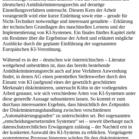
(deutschen) Antidiskriminierungsrechts auf derartige
Einstellungsverfahren untersucht. Diesem Kern der Arbeit
vorangestellt wird eine kurze Einleitung sowie eine – gerade für
Nicht-Techniker notwendige und interessant gestaltete – Erklärung
der technischen Grundlagen des maschinellen Lernens und der
Implementierung von KI-Systemen. Ein finales fünftes Kapitel zieht
ein Resümee über die Ergebnisse der Arbeit und erläutert mögliche
Ausblicke durch die geplante Einführung der sogenannten
Europäischen KI-Verordnung.
Während es in der – deutschen wie österreichischen – Literatur
weitgehend unbestritten ist, dass das bereits bestehende
Antidiskriminierungsrecht auch auf jene Verfahren Anwendung
findet, in denen AG einen potentiellen Stellenwerber durch den
Einsatz von KI (aufgrund eines der gesetzlich geschützten
Merkmale) diskriminieren, untersucht
Köhn
in der vorliegenden
Arbeit genauer, wie sich verschiedene Arten von KI-Systemen unter
diese generelle Aussage subsumieren lassen. So kommt er zum
durchaus interessanten Ergebnis, dass hinsichtlich des Zeitpunkts
der Diskriminierungshandlung zwischen verschiedenen
„Automatisierungsgraden“ zu unterscheiden sei. Bei sogenannten
„entscheidungsersetzenden Systemen“ sei – soweit überhaupt nach
datenschutzrechtlichen Erwägungen zulässig – der Nachteil erst in
der konkreten Auswahl des KI-Systems zu erblicken. Vorgelagerte
systeminterne Prozesse hingegen würden für den diskriminierten