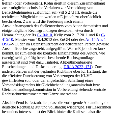
treffen (oder vorbereiten).
Köhn
greift in diesem Zusammenhang
zwar mögliche technische Verfahren zur Vermeidung von
Benachteiligungen ausführlich auf (vgl S 273 ff), gerade die
rechtlichen Möglichkeiten werden mE jedoch zu oberflächlich
beschrieben. Zwar wird die Forderung nach einem
Auskunftsanspruch des Stellenwerbers vom Autor thematisiert und
einige mögliche Rechtsgrundlagen desselben, etwa durch
Heranziehung der Rs
C-104/10
,
Kelly
vom 21.7.2011
und Rs
C-
415/10
,
Meister
vom 19.4.2012 des EuGH oder des
Art 15 Abs 1
DSG
-VO, der im Datenschutzrecht der betroffenen Person gewisse
Auskunftsrechte zugesteht, aufgegriffen. Was mE jedoch zu kurz
kommt, ist zum einen die konkrete Einschätzung des Autors, wie
(wenig) schlagkräftig bereits bestehende Rechtsgrundlagen
ausgestaltet sind (vgl dazu
Tinhofer
, Algorithmenbasierte
Entscheidungen und Diskriminierung,
DRdA 2022, 171
). Zum
anderen bleiben mit der geplanten Richtlinie über KI-Haftung, die
die effektive Durchsetzung von Verletzungen der KI-VO
gewährleisten soll, oder der angedachten Schaffung eines
Verbandsklagerechts für Gleichbehandlungsanwaltschaft bzw
Gleichbehandlungskommission in Vorbereitung stehende zentrale
Rechtsschutzinstrumente zur Gänze unerwähnt.
Abschließend ist festzuhalten, dass die vorliegende Abhandlung die
deutsche Rechtslage gut und vollständig wiedergibt. Für Leser:innen
besonders interessant ist der Blick hinter die Kulissen, also die