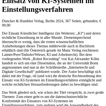
Einsatz von KI-Systemen im
Einstellungsverfahren
Duncker & Humblot Verlag, Berlin 2024, 367 Seiten, gebunden, €
99,90
Der Einsatz Künstlicher Intelligenz (im Weiteren: „KI“) und deren
rechtliche Einordnung ist in aller Munde. Dementsprechend
überrascht es wenig, dass die ersten wissenschaftlichen
Aufarbeitungen dieses Themas mittlerweile auch in Buchform
erhältlich sind (für Österreich gerade im Manz Verlag erschienen:
Laimer/Peer/Tinhofer/Wieser
, KI und Arbeitsrecht). Bei dem
vorliegenden Werk „Robot Recruiting“ von
Kai Alexander Köhn
handelt es sich um eine Dissertation, die an der Universität Bonn
angenommen und nun in der Schriftenreihe „Internetrecht und
Digitale Gesellschaft“ publiziert wurde. Der Autor beschäftigt sich
dabei mit der Frage, ob (und wie) die deutsche Rechtsordnung den
Einsatz von KI-Systemen im Einstellungsverfahren ermöglicht und
welche rechtlichen Herausforderungen dabei zu bewältigen sind.
Das Werk gliedert sich, wie schon der Titel verspricht, in zwei große
Themen: Zum einen geht es um die datenschutzrechtliche
Konformität des Einsatzes von KI-Systemen im
Einstellungsverfahren, zum anderen wird die Anwendbarkeit des