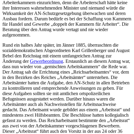
Arbeiterkammern einzurichten, denn die Arbeiterschaft hätte keine
ihre Interessen wahrnehmenden Minister und niemand würde die
Wirksamkeit der AN-Schutzgesetzgebung überwachen und deren
Ausbau fordern.
Darum bedürfe es bei der Schaffung von Kammern
für Handel und Gewerbe „
doppelt der Kammern für Arbeiter
“. Die
Beratung über den Antrag wurde vertagt und nie wieder
aufgenommen.
Rund ein halbes Jahr später, im Jänner 1885, überraschten die
sozialdemokratischen Abgeordneten
Karl Grillenberger
und
August
Bebel
den Reichstag mit einem umfangreichen Antrag zur
Änderung der
Gewerbeordnung
.
Erstaunlich an diesem Antrag war,
dass nun wieder von „gemischten Arbeitskammern“ die Rede war.
Der Antrag sah die Errichtung eines „Reichsarbeitsamtes“ vor, dem
in den Bezirken des Reiches „Arbeitsämter“ unterstehen. Die
Arbeitsämter hatten die Aufgabe, den AN-Schutz in allen Betrieben
zu kontrollieren und entsprechende Anweisungen zu geben. Für
diese Aufgaben sollten sie mit amtlichen ortspolizeilichen
Befugnissen ausgestattet werden. Darüber hinaus waren die
Arbeitsämter auch als Nachweisstellen für Arbeitsnachweise
gedacht. Das Arbeitsamt wurde gebildet aus einem „Arbeitsrat“ und
mindestens zwei Hilfsbeamten. Die Beschlüsse hatten kollegialisch
gefasst zu werden. Das Reicharbeitsamt bestimmte den „Arbeitsrat“
aus zwei von der Arbeitskammer vorgeschlagenen Bewerbern.
Dieser „Arbeitsrat“ führt auch den Vorsitz in der aus 24 oder 36