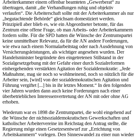
Arbeiterkammer einem offenbar beamteten „
Gewerberat
“ zu
übertragen, damit „
die Verhandlungen ruhig und objektiv
verlaufen
“.
Die Arbeiterschaft sollte mit der Arbeiterkammer als nur
„begutachtende Behörde“ gleichsam domestiziert werden.
Prinzipiell aber blieb es, wie ein Abgeordneter betonte, für das
Zentrum eine offene Frage, ob man Arbeits- oder Arbeiterkammern
fordern sollte. Für die SPD hatten die Wünsche der Zentrumspartei
keine unmittelbare Relevanz, da für die AN andere Forderungen,
wie etwa nach einem Normalarbeitstag oder nach Ausdehnung von
Versicherungsleistungen, als wichtiger angesehen wurden. Der
Handelsminister begründete den eingetretenen Stillstand in der
Sozialgesetzgebung mit der Gefahr einer durch Sozialreformen
einhergehenden verstärkten Agitation der Sozialdemokratie: „
Jede
Maßnahme, mag sie noch so wohlmeinend, noch so nützlich für die
Arbeiter sein, [wird] von der sozialdemokratischen Agitation und
Führung vergiftet [...] bis in ihr letztes Moment.
“
In den folgenden
vier Jahren wurden dann auch keine Forderungen nach einer
überbetrieblichen Interessenvertretung der AN mit oder ohne AG
erhoben.
Wiederum war es 1898 die Zentrumpartei, die wohl eingehend auf
die Wünsche der nichtsozialdemokratischen Gewerkschaften und
katholischer Arbeitervereine im Reichstag den Antrag stellte, die
Regierung möge einen Gesetzesentwurf zur „Errichtung von
Arbeitskammern“ vorlegen. Den Sinneswandel zu einer nun wieder