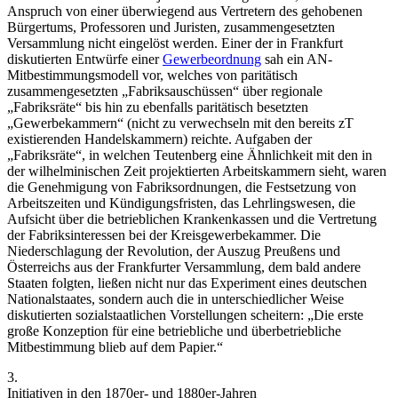
Anspruch von einer überwiegend aus Vertretern des gehobenen
Bürgertums, Professoren und Juristen, zusammengesetzten
Versammlung nicht eingelöst werden. Einer der in Frankfurt
diskutierten Entwürfe einer
Gewerbeordnung
sah ein AN-
Mitbestimmungsmodell vor, welches von paritätisch
zusammengesetzten „Fabriksauschüssen“ über regionale
„Fabriksräte“ bis hin zu ebenfalls paritätisch besetzten
„Gewerbekammern“ (nicht zu verwechseln mit den bereits zT
existierenden Handelskammern) reichte. Aufgaben der
„Fabriksräte“, in welchen
Teutenberg
eine Ähnlichkeit mit den in
der wilhelminischen Zeit projektierten Arbeitskammern sieht, waren
die Genehmigung von Fabriksordnungen, die Festsetzung von
Arbeitszeiten und Kündigungsfristen, das Lehrlingswesen, die
Aufsicht über die betrieblichen Krankenkassen und die Vertretung
der Fabriksinteressen bei der Kreisgewerbekammer.
Die
Niederschlagung der Revolution, der Auszug Preußens und
Österreichs aus der Frankfurter Versammlung, dem bald andere
Staaten folgten, ließen nicht nur das Experiment eines deutschen
Nationalstaates, sondern auch die in unterschiedlicher Weise
diskutierten sozialstaatlichen Vorstellungen scheitern: „
Die erste
große Konzeption für eine betriebliche und überbetriebliche
Mitbestimmung blieb auf dem Papier.
“
3.
Initiativen in den 1870er- und 1880er-Jahren