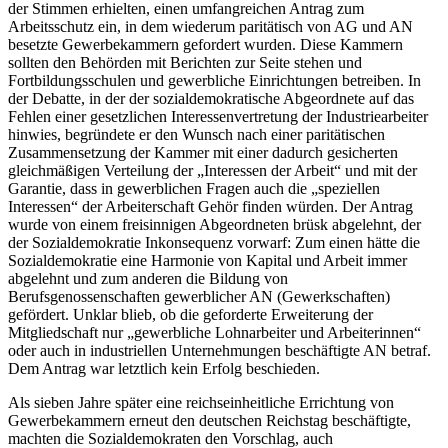
der Stimmen
erhielten, einen umfangreichen Antrag zum
Arbeitsschutz ein, in dem wiederum paritätisch von AG und AN
besetzte Gewerbekammern gefordert wurden.
Diese Kammern
sollten den Behörden mit Berichten zur Seite stehen und
Fortbildungsschulen und gewerbliche Einrichtungen betreiben. In
der Debatte, in der der sozialdemokratische Abgeordnete auf das
Fehlen einer gesetzlichen Interessenvertretung der Industriearbeiter
hinwies, begründete er den Wunsch nach einer paritätischen
Zusammensetzung der Kammer mit einer dadurch gesicherten
gleichmäßigen Verteilung der „Interessen der Arbeit“ und mit der
Garantie, dass in gewerblichen Fragen auch die „speziellen
Interessen“ der Arbeiterschaft Gehör finden würden. Der Antrag
wurde von einem freisinnigen Abgeordneten brüsk abgelehnt, der
der Sozialdemokratie Inkonsequenz vorwarf: Zum einen hätte die
Sozialdemokratie eine Harmonie von Kapital und Arbeit immer
abgelehnt und zum anderen die Bildung von
Berufsgenossenschaften gewerblicher AN (Gewerkschaften)
gefördert. Unklar blieb, ob die geforderte Erweiterung der
Mitgliedschaft nur „gewerbliche Lohnarbeiter und Arbeiterinnen“
oder auch in industriellen Unternehmungen beschäftigte AN betraf.
Dem Antrag war letztlich kein Erfolg beschieden.
Als sieben Jahre später eine reichseinheitliche Errichtung von
Gewerbekammern erneut den deutschen Reichstag beschäftigte,
machten die Sozialdemokraten den Vorschlag, auch