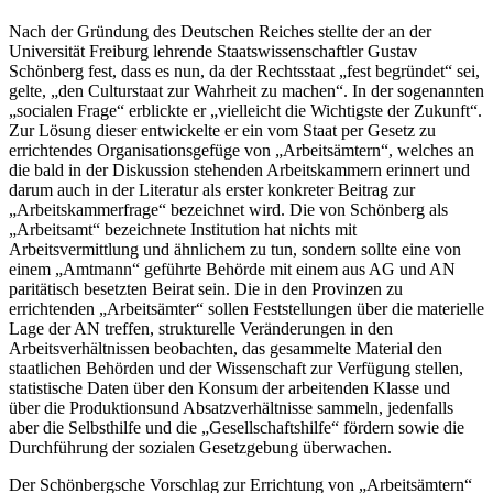
Nach der Gründung des Deutschen Reiches stellte der an der
Universität Freiburg lehrende Staatswissenschaftler
Gustav
Schönberg
fest, dass es nun, da der Rechtsstaat „
fest begründet
“ sei,
gelte, „
den Culturstaat zur Wahrheit zu machen
“.
In der sogenannten
„
socialen Frage
“ erblickte er „
vielleicht die Wichtigste der Zukunft
“.
Zur Lösung dieser entwickelte er ein vom Staat per Gesetz zu
errichtendes Organisationsgefüge von „Arbeitsämtern“, welches an
die bald in der Diskussion stehenden Arbeitskammern erinnert und
darum auch in der Literatur als erster konkreter Beitrag zur
„
Arbeitskammerfrage
“ bezeichnet wird.
Die von
Schönberg
als
„Arbeitsamt“ bezeichnete Institution hat nichts mit
Arbeitsvermittlung und ähnlichem zu tun, sondern sollte eine von
einem „Amtmann“ geführte Behörde mit einem aus AG und AN
paritätisch besetzten Beirat sein. Die in den Provinzen zu
errichtenden „Arbeitsämter“ sollen Feststellungen über die materielle
Lage der AN treffen, strukturelle Veränderungen in den
Arbeitsverhältnissen beobachten, das gesammelte Material den
staatlichen Behörden und der Wissenschaft zur Verfügung stellen,
statistische Daten über den Konsum der arbeitenden Klasse und
über die Produktionsund Absatzverhältnisse sammeln, jedenfalls
aber die Selbsthilfe und die „Gesellschaftshilfe“ fördern sowie die
Durchführung der sozialen Gesetzgebung überwachen.
Der
Schönberg
sche Vorschlag zur Errichtung von „Arbeitsämtern“