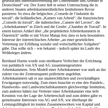
gesetzlichen Interessenvertretung der Unternehmer und Arbeiter in
Deutschland
“ vor.
Der Autor ließ in seiner Untersuchung die in
anderen Staaten arbeitskammerähnlichen Institutionen Revue
passieren: So etwa die belgischen „Conseils de l‘industrie du
travail“, die holländischen „Kamers van Arbeid“, die französischen
„Conseils du travail“, die italienischen „Camere del Lavoro“, die
„Arbeitskammer“ in Zürch und die Genfer „Chambre de Travail“.
In
einem kurzen Artikel über „
die projektierten Arbeiterkammern in
Österreich
“ stellte er mit
Victor Mataja
fest, dass es kein besonderes
Interesse der österreichischen Arbeiter „
an einer gesetzlichen
Vertretung zur Erfüllung sozialer und wirtschaftlicher Aufgaben
“
gäbe.
Das sollte sich – wie bekannt – jedoch später im Laufe des
Weltkrieges ändern.
Bernhard Harms
wurde zum streitbaren Verfechter der Errichtung
von paritätisch von AN und AG zusammengesetzten
Arbeitskammern. Sein Modell einer Arbeitskammer war stark an das
zuletzt von der Zentrumspartei präferierte angelehnt.
Arbeitskammern sah er aus staatsrechtlichen und zweckmäßigen
Erwägungen notwendig. Zum einen brauchte es eine den Handels-,
Handwerks- und Landwirtschaftskammern gleichwertige Institution,
zum anderen hätten nur Vertreter einer Arbeitskammer eine tiefe
Kenntnis von der Lage der Arbeiterschaft und zum dritten gäbe es
gemeinsame Interessen von AG und AN, wie überhaupt die
Leistungsfähigkeit im trauten Zusammenwirken von Kapital und