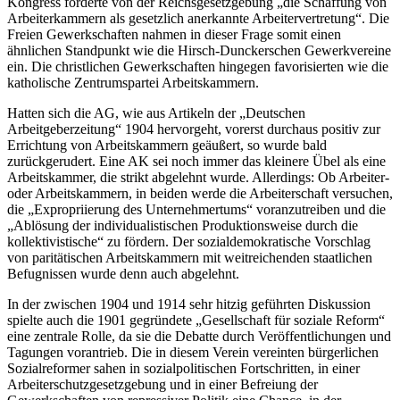
Kongress forderte von der Reichsgesetzgebung „
die Schaffung von
Arbeiterkammern als gesetzlich anerkannte Arbeitervertretung
“.
Die
Freien Gewerkschaften nahmen in dieser Frage somit einen
ähnlichen Standpunkt wie die Hirsch-Dunckerschen Gewerkvereine
ein. Die christlichen Gewerkschaften hingegen favorisierten wie die
katholische Zentrumspartei Arbeitskammern.
Hatten sich die AG, wie aus Artikeln der „Deutschen
Arbeitgeberzeitung“ 1904 hervorgeht, vorerst durchaus positiv zur
Errichtung von Arbeitskammern geäußert, so wurde bald
zurückgerudert. Eine AK sei noch immer das kleinere Übel als eine
Arbeitskammer, die strikt abgelehnt wurde. Allerdings: Ob Arbeiter-
oder Arbeitskammern, in beiden werde die Arbeiterschaft versuchen,
die „
Expropriierung des Unternehmertums
“ voranzutreiben und die
„
Ablösung der individualistischen Produktionsweise durch die
kollektivistische
“ zu fördern.
Der sozialdemokratische Vorschlag
von paritätischen Arbeitskammern mit weitreichenden staatlichen
Befugnissen wurde denn auch abgelehnt.
In der zwischen 1904 und 1914 sehr hitzig geführten Diskussion
spielte auch die 1901 gegründete „Gesellschaft für soziale Reform“
eine zentrale Rolle, da sie die Debatte durch Veröffentlichungen und
Tagungen vorantrieb. Die in diesem Verein vereinten bürgerlichen
Sozialreformer sahen in sozialpolitischen Fortschritten, in einer
Arbeiterschutzgesetzgebung und in einer Befreiung der