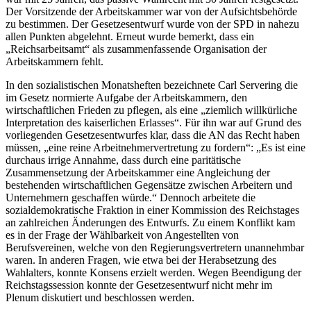
Der Vorsitzende der Arbeitskammer war von der Aufsichtsbehörde
zu bestimmen. Der Gesetzesentwurf wurde von der SPD in nahezu
allen Punkten abgelehnt. Erneut wurde bemerkt, dass ein
„Reichsarbeitsamt“ als zusammenfassende Organisation der
Arbeitskammern fehlt.
In den sozialistischen Monatsheften bezeichnete
Carl Servering
die
im Gesetz normierte Aufgabe der Arbeitskammern, den
wirtschaftlichen Frieden zu pflegen, als eine „
ziemlich willkürliche
Interpretation des kaiserlichen Erlasses
“. Für ihn war auf Grund des
vorliegenden Gesetzesentwurfes klar, dass die AN das Recht haben
müssen, „
eine reine Arbeitnehmervertretung zu fordern
“: „
Es ist eine
durchaus irrige Annahme, dass durch eine paritätische
Zusammensetzung der Arbeitskammer eine Angleichung der
bestehenden wirtschaftlichen Gegensätze zwischen Arbeitern und
Unternehmern geschaffen würde.
“
Dennoch arbeitete die
sozialdemokratische Fraktion in einer Kommission des Reichstages
an zahlreichen Änderungen des Entwurfs. Zu einem Konflikt kam
es in der Frage der Wählbarkeit von Angestellten von
Berufsvereinen, welche von den Regierungsvertretern unannehmbar
waren. In anderen Fragen, wie etwa bei der Herabsetzung des
Wahlalters, konnte Konsens erzielt werden. Wegen Beendigung der
Reichstagssession konnte der Gesetzesentwurf nicht mehr im
Plenum diskutiert und beschlossen werden.