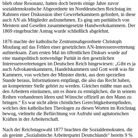
blieb ohne Resonanz, hatten doch bereits einige Jahre zuvor
sozialdemokratische Abgeordnete im Norddeutschen Reichstag im
Rahmen einer Diskussion über Gewerbekammern gefordert, in diese
auch AN als Mitglieder
aufzunehmen.
Es ging um paritätisch von
Meistern und Gesellen zusammengesetzte Handwerkskammern. Der
1869 eingebrachte Antrag wurde schließlich abgelehnt.
1876 machte der katholische Zentrumsabgeordnete
Christoph
Moufang
auf das Fehlen einer gesetzlichen AN-Interessenvertretung
aufmerksam. Zum ersten Mal im öffentlichen Diskurs wurde auf
eine staatspolitisch notwendige Parität in den gesetzlichen
Interessenvertretungen im Deutschen Reich hingewiesen: „
Gibt es ja
auch Advokatenkammern, Handelskammern und Gott weiß was für
Kammern, von welchen der Minister direkt, aus dem speziellen
Stande heraus, Informationen empfängt, die also das Recht haben,
an kompetenter Stelle gehört zu werden. Gleiches müßte man auch
den Arbeitern einräumen, um es ihnen zu ermöglichen, die in seinem
Reihen vorhandenen Ideen und Wünsche offiziell an den Mann zu
bringen.
“
Es war nicht allein christliches Gerechtigkeitsempfinden,
welches den katholischen Theologen zu diesen Worten im Reichstag
bewog, vielmehr die Befürchtung vor Aufruhr und agitatorischen
Kräften in der Arbeiterschaft.
Nach der Reichstagswahl 1877 brachten die Sozialdemokraten, die
als geeinte „Sozialistische Arbeiterpartei Deutschlands“ bereits 9 %