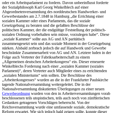
oder ein Arbeitsparlament zu fordern.
Davon unbeeinflusst forderte
der Sozialphilosoph
Karl Georg Winkelblech
auf einer
Abgeordnetenversammlung des norddeutschen Handwerker- und
Gewerbestandes am 2.7.1848 in Hamburg „
die Errichtung einer
sozialen Kammer oder eines Parlaments, das die soziale
Gesetzgebung zu beraten und die gefaßten Beschlüsse der
politischen Kammer, der die endgültige Feststellung der politisch-
sozialen Ordnung vorbehalten sein müsse, vorzulegen habe
“.
Diese
„soziale Kammer“ sollte aus AG und AN paritätisch
zusammengesetzt sein und das soziale Moment in der Gesetzgebung
stärken. Alsbald zerbrach jedoch die auf Handwerk und Gewerbe
beschränkte Zusammenarbeit von AG und AN. Letztere luden in der
Folge auch Vertreter der Fabriksarbeiterschaft zu einem
„
Allgemeinen deutschen Arbeiterkongress
“ ein.
Dieser erneuerte
Winkelblechs
Forderung nach einer „sozialen Kammer (soziales
Parlament)“, deren Vertreter auch Mitglieder eines zu errichtenden
„sozialen Ministeriums“ sein sollten. Die Beschlüsse des
„Arbeiterkongresses“ wurden an die in der Frankfurter Paulskirche
tagende Nationalversammlung weitergeleitet. Die in der
Nationalversammlung diskutierten Überlegungen zu einer neuen
Gewerbeordnung
wurden von den in Arbeiterversammlungen vorab
beschlossenen teils utopistischen, teils auch noch von zünftlerischen
Gedanken getragenen Vorschlägen beherrscht. Von der
Reichsversammlung wurde eine umfassende soziale, demokratische
Reform erwartet. Wie sich jedoch bald zeigen sollte, konnte dieser