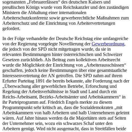
sogenannten „Februarerlässen“ des deutschen Kaisers und
preußischen Königs wurde vom Reichskanzler und den zuständigen
Ministern die Abhaltung einer internationalen
Arbeiterschutzkonferenz sowie gewerberechtliche Maßnahmen zum
Arbeiterschutz und die Einrichtung von Arbeitervertretungen
gefordert.
In der Folge verhandelte der Deutsche Reichstag eine umfangreiche
von der Regierung vorgelegte Novellierung der
Gewerbeordnung
,
die jedoch von der SPD nicht mitgetragen wurde, da sie in
relevanten Bestimmungen hinter österreichischen und Schweizer
Gesetzen zurückblieb.
Als Beitrag zum kollektiven Arbeitsrecht
wurde die Möglichkeit der Einrichtung von „Arbeiterausschüssen“
geschaffen, jedoch keine Bestimmungen über eine gesamtstaatliche
Interessenvertretung der AN getroffen. Die SPD nahm auf ihrem
Erfurter Parteitag 1891 die bereits bekannte, alte Forderung nach der
„
Überwachung aller gewerblichen Betriebe, Erforschung und
Regelung der Arbeitsverhältnisse in Stadt und Land durch ein
Reichs-Arbeitsamt, Bezirks-Arbeitsämter und Arbeitskammern
“ in
ihr Parteiprogramm auf.
Friedrich Engels merkte zu diesem
Programmpunkt sehr kritisch an, dass die Sozialdemokraten „
mit
Arbeitskammern von halb Arbeitern und halb Unternehmern geleimt
wären. Auf Jahre hinaus werden da die Majoritäten stets auf Seiten
der Unternehmer sein, wozu ein schwarzes Schaf unter den
Arbeitern genügt. Wird nicht ausgemacht, dass in Streitfällen beide