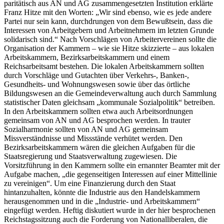
paritätisch aus AN und AG zusammengesetzten Institution erklärte
Franz Hitze
mit den Worten: „
Wir sind ebenso, wie es jede andere
Partei nur sein kann, durchdrungen von dem Bewußtsein, dass die
Interessen von Arbeitgebern und Arbeitnehmern im letzten Grunde
solidarisch sind
.“
Nach Vorschlägen von Arbeitervereinen sollte die
Organisation der Kammern – wie sie
Hitze
skizzierte
– aus lokalen
Arbeitskammern, Bezirksarbeitskammern und einem
Reichsarbeitsamt bestehen. Die lokalen Arbeitskammern sollten
durch Vorschläge und Gutachten über Verkehrs-, Banken-,
Gesundheits- und Wohnungswesen sowie über das örtliche
Bildungswesen an die Gemeindeverwaltung auch durch Sammlung
statistischer Daten gleichsam „kommunale Sozialpolitik“ betreiben.
In den Arbeitskammern sollten etwa auch Arbeitsordnungen
gemeinsam
von AN und AG besprochen werden. In trauter
Sozialharmonie sollten von AN und AG gemeinsam
Missverständnisse und Missstände verhütet werden. Den
Bezirksarbeitskammern wären die gleichen Aufgaben für die
Staatsregierung und Staatsverwaltung zugewiesen. Die
Vorsitzführung in den Kammern sollte ein ernannter Beamter mit der
Aufgabe machen, „
die gegenseitigen Interessen auf einer Mittellinie
zu vereinigen“. Um eine Finanzierung durch den Staat
hintanzuhalten, könnte die Industrie aus den Handelskammern
herausgenommen und in die „Industrie- und Arbeitskammern
“
eingefügt werden. Heftig diskutiert wurde in der hier besprochenen
Reichstagssitzung auch die Forderung von Nationalliberalen, die