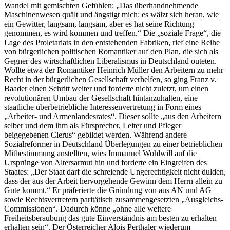
Wandel mit gemischten Gefühlen: „
Das überhandnehmende
Maschinenwesen quält und ängstigt mich: es wälzt sich heran, wie
ein Gewitter, langsam, langsam, aber es hat seine Richtung
genommen, es wird kommen und treffen.
“
Die „soziale Frage“, die
Lage des Proletariats in den entstehenden Fabriken,
rief eine Reihe
von bürgerlichen politischen Romantiker auf den Plan, die sich als
Gegner des wirtschaftlichen Liberalismus in Deutschland outeten.
Wollte etwa der Romantiker
Heinrich Müller
den Arbeitern zu mehr
Recht in der bürgerlichen Gesellschaft verhelfen, so ging
Franz v.
Baader
einen Schritt weiter und forderte nicht zuletzt, um einen
revolutionären Umbau der Gesellschaft hintanzuhalten, eine
staatliche überbetriebliche Interessenvertretung in Form eines
„Arbeiter- und Armenlandesrates“. Dieser sollte „
aus den Arbeitern
selber und dem ihm als Fürsprecher, Leiter und Pfleger
beigegebenen Clerus
“ gebildet werden.
Während andere
Sozialreformer in Deutschland Überlegungen zu einer betrieblichen
Mitbestimmung anstellten, wies Immanuel Wohlwill auf die
Ursprünge von Altersarmut hin und forderte ein Eingreifen des
Staates: „
Der Staat darf die schreiende Ungerechtigkeit nicht dulden,
dass der aus der Arbeit hervorgehende Gewinn dem Herrn allein zu
Gute kommt
.“
Er präferierte die Gründung von aus AN und AG
sowie Rechtsvertretern paritätisch zusammengesetzten „Ausgleichs-
Commissionen“. Dadurch könne „
ohne alle weitere
Freiheitsberaubung das gute Einverständnis am besten zu erhalten
erhalten sein
“.
Der Österreicher
Alois Perthaler
wiederum