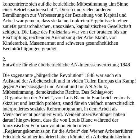
konzentrierte sich auf die betriebliche Mitbestimmung „
im Sinne
einer Betriebspartnerschaft
“.
Diesen und vielen anderen
Bemühungen zur Verbesserung der Beziehung von Kapital und
Arbeit war gemein, dass sie keine konkreten Ergebnisse in einer
zutiefst patriarchalischen, unsozialen, kapitalistischen Gesellschaft
zeitigten. Die Lage des Proletariats war von der brutalen bis zur
Erschöpfung reichenden Ausnützung der Arbeitskraft, von
Kinderarbeit, Massenarmut und schweren gesundheitlichen
Beeinträchtigungen geprägt.
2.
Entwürfe für eine überbetriebliche AN-Interessenvertretung 1848
Die sogenannte „bürgerliche Revolution“ 1848 war auch ein
Aufstand der Arbeiterschaft und in vielen Teilen Europas ein Kampf
gegen Arbeitslosigkeit und Armut und für AN-Schutz,
Mitbestimmung, demokratische Rechte. Das Schlagwort
„Organisation der Arbeit“, von
Luis Blanc
in Frankreich erstmals
skizziert
und letztlich probiert, stand für ein vielfach unterschiedlich
interpretiertes soziales Reformprogramm, in dem Arbeit als
Menschenrecht postuliert wird.
Weidenholzer/Keplinger
haben
darauf hingewiesen, dass die von
Louis Blanc
während der
französischen Februarrevolution einberufene
„
Regierungskommission für die Arbeit
“ den Wiener Arbeiterführer
Friedrich Sandner
inspiriert haben könnte, ein Arbeitsministerium