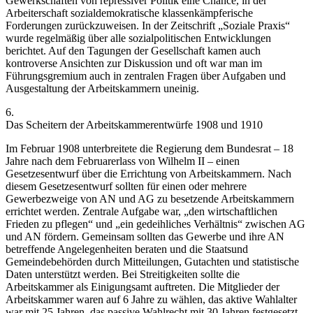
Gewerkschaften von repressiver Politik eine Chance, in der
Arbeiterschaft sozialdemokratische klassenkämpferische
Forderungen zurückzuweisen.
In der Zeitschrift „Soziale Praxis“
wurde regelmäßig über alle sozialpolitischen Entwicklungen
berichtet. Auf den Tagungen der Gesellschaft kamen auch
kontroverse Ansichten zur Diskussion und oft war man im
Führungsgremium auch in zentralen Fragen über Aufgaben und
Ausgestaltung der Arbeitskammern uneinig.
6.
Das Scheitern der Arbeitskammerentwürfe 1908 und 1910
Im Februar 1908 unterbreitete die Regierung dem Bundesrat – 18
Jahre nach dem Februarerlass von Wilhelm II – einen
Gesetzesentwurf über die Errichtung von Arbeitskammern. Nach
diesem Gesetzesentwurf
sollten für einen oder mehrere
Gewerbezweige von AN und AG zu besetzende Arbeitskammern
errichtet werden. Zentrale Aufgabe war, „
den wirtschaftlichen
Frieden zu pflegen
“ und „
ein gedeihliches Verhältnis
“ zwischen AG
und AN fördern. Gemeinsam sollten das Gewerbe und ihre AN
betreffende Angelegenheiten beraten und die Staatsund
Gemeindebehörden durch Mitteilungen, Gutachten und statistische
Daten unterstützt werden. Bei Streitigkeiten sollte die
Arbeitskammer als Einigungsamt auftreten. Die Mitglieder der
Arbeitskammer waren auf 6 Jahre zu wählen, das aktive Wahlalter
war mit 25 Jahren, das passive Wahlrecht mit 30 Jahren festgesetzt.