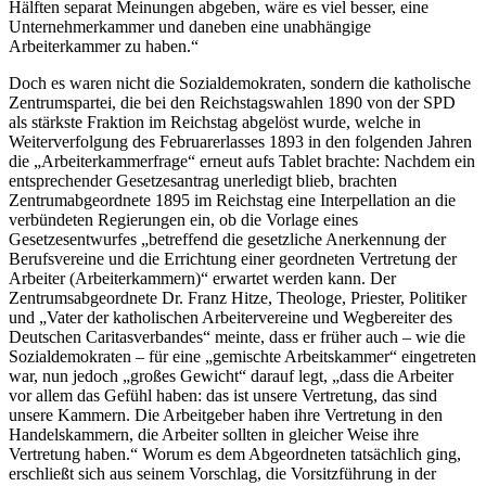
Hälften separat Meinungen abgeben, wäre es viel besser, eine
Unternehmerkammer und daneben eine unabhängige
Arbeiterkammer zu haben.
“
Doch es waren nicht die Sozialdemokraten, sondern die katholische
Zentrumspartei, die bei den Reichstagswahlen 1890 von der SPD
als stärkste Fraktion im Reichstag abgelöst wurde, welche in
Weiterverfolgung des Februarerlasses 1893 in den folgenden Jahren
die „Arbeiterkammerfrage“ erneut aufs Tablet brachte: Nachdem ein
entsprechender Gesetzesantrag unerledigt blieb, brachten
Zentrumabgeordnete 1895 im Reichstag eine Interpellation an die
verbündeten Regierungen ein, ob die Vorlage eines
Gesetzesentwurfes „
betreffend die gesetzliche Anerkennung der
Berufsvereine und die Errichtung einer geordneten Vertretung der
Arbeiter (Arbeiterkammern)
“ erwartet werden kann.
Der
Zentrumsabgeordnete Dr.
Franz Hitze
, Theologe, Priester, Politiker
und „
Vater der katholischen Arbeitervereine und Wegbereiter des
Deutschen Caritasverbandes
“
meinte, dass er früher auch – wie die
Sozialdemokraten – für eine „gemischte Arbeitskammer“ eingetreten
war, nun jedoch „
großes Gewicht
“ darauf legt, „
dass die Arbeiter
vor allem das Gefühl haben: das ist unsere Vertretung, das sind
unsere Kammern. Die Arbeitgeber haben ihre Vertretung in den
Handelskammern, die Arbeiter sollten in gleicher Weise ihre
Vertretung haben.
“ Worum es dem Abgeordneten tatsächlich ging,
erschließt sich aus seinem Vorschlag, die Vorsitzführung in der