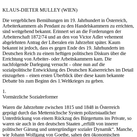
KLAUS-DIETER
MULLEY
(WIEN)
Die vergeblichen Bemühungen im 19. Jahrhundert in Österreich,
Arbeiterkammern als Pendant zu den Handelskammern zu errichten,
sind weitgehend bekannt. Erinnert sei an die Forderungen der
Arbeiterschaft 1872/74 und an den von Victor Adler vehement
abgelehnten Antrag der Liberalen ein Jahrzehnt später.
Kaum
bekannt ist jedoch, dass es gegen Ende des 19. Jahrhunderts im
Deutschen Reich zu einem heftigen politischen Diskurs über die
Errichtung von Arbeiter- oder Arbeitskammern kam.
Die
nachfolgende Darlegung versucht – ohne nun auf die
sozialpolitische Entwicklung des Deutschen Kaiserreiches im Detail
einzugehen – einen ersten Überblick über diese kaum bekannte
Debatte bis zum Beginn des 1.Weltkrieges zu geben.
1.
Vormärzliche Sozialreformer
Waren die Jahrzehnte zwischen 1815 und 1848 in Österreich
geprägt durch das Metternichsche System polizeistaatlicher
Unterdrückung von einem Rückzug des Bürgertums ins Private, so
waren sie auch in den deutschen Staaten „
erfüllt von innerer
politischer Gärung und untergründiger sozialer Dynamik
“.
Manche,
wie
Johann Wolfgang von Goethe
, sahen den ökonomischen