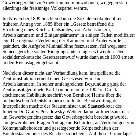
Gewerbegerichte zu Arbeitskammern umzubauen, wogegen sich
allerdings die freisinnige Volkspartei wehrte.
Im November 1899 brachten dann die Sozialdemokraten ihren
früheren Antrag von 1885 über ein „
Gesetz betreffend die
Errichtung eines Reichsarbeitsamtes, von Arbeitsämtern,
Arbeitskammern und Einigungsämtern
“ in einigen Teilen modifiziert
ein: Die regionale Verteilung der Kammern und Ämter wurde
geändert, die Aufgabe Minimallöhne festzusetzen, fiel weg, statt
Schiedsgerichte sollten Einigungsämter eingesetzt werden.
Der
sozialdemokratische Gesetzesentwurf wurde dann auch 1903 erneut
in den Reichstag eingebracht.
Nachdem dieser nicht zur Verhandlung kam, interpellierte die
Zentrumsfraktion erneut einen Gesetzesentwurf für
Arbeitskammern.
In seiner umfangreichen Begründung ging der
Zentrumsabgeordnete
Karl Trimborn
auf die 1902 in Druck
erschienene Habilitationsschrift von
Bernhard Harms
über die
holländischen Arbeitskammern ein.
In der Beantwortung der
Interpellation machte der Staatsminister und Staatssekretär des
Inneren Dr.
Graf v. Posadowsky-Wehner
darauf aufmerksam, dass
im Gewerbegerichtsgesetz das Gewerbegericht berechtigt wurde,
„
in gewerblichen Fragen Anträge an Behörden, an Vertretungen von
Kommunalbehörden und gesetzgebende Körperschaften der
Bundesstaaten oder des Reiches zu richten
“. Auf dieser Grundlage