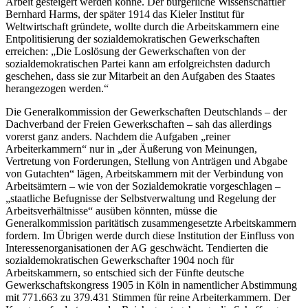
Arbeit gesteigert werden könne. Der bürgerliche Wissenschaftler
Bernhard Harms
, der später 1914 das Kieler Institut für
Weltwirtschaft gründete,
wollte durch die Arbeitskammern eine
Entpolitisierung der sozialdemokratischen Gewerkschaften
erreichen:
„
Die Loslösung der Gewerkschaften von der
sozialdemokratischen Partei kann am erfolgreichsten dadurch
geschehen, dass sie zur Mitarbeit an den Aufgaben des Staates
herangezogen werden.
“
Die Generalkommission der Gewerkschaften Deutschlands – der
Dachverband der Freien Gewerkschaften – sah das allerdings
vorerst ganz anders.
Nachdem die Aufgaben „
reiner
Arbeiterkammern
“ nur in „
der Äußerung von Meinungen,
Vertretung von Forderungen, Stellung von Anträgen und Abgabe
von Gutachten
“ lägen, Arbeitskammern mit der Verbindung von
Arbeitsämtern – wie von der Sozialdemokratie vorgeschlagen –
„
staatliche Befugnisse der Selbstverwaltung und Regelung der
Arbeitsverhältnisse
“ ausüben könnten, müsse die
Generalkommission paritätisch zusammengesetzte Arbeitskammern
fordern. Im Übrigen werde durch diese Institution der Einfluss von
Interessenorganisationen der AG geschwächt. Tendierten die
sozialdemokratischen Gewerkschafter 1904 noch für
Arbeitskammern, so entschied sich der Fünfte deutsche
Gewerkschaftskongress 1905 in Köln in namentlicher Abstimmung
mit 771.663 zu 379.431 Stimmen für reine Arbeiterkammern. Der