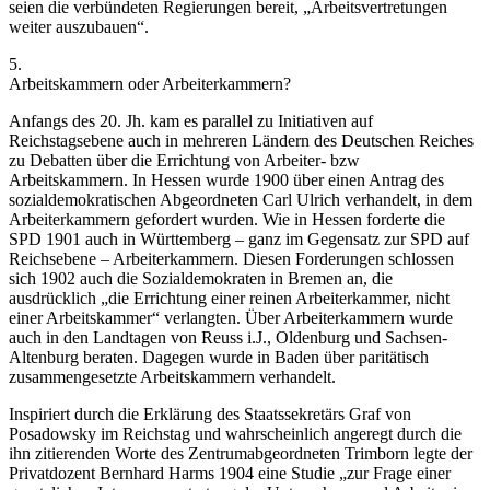
seien die verbündeten Regierungen bereit, „
Arbeitsvertretungen
weiter auszubauen
“.
5.
Arbeitskammern oder Arbeiterkammern?
Anfangs des 20. Jh. kam es parallel zu Initiativen auf
Reichstagsebene auch in mehreren Ländern des Deutschen Reiches
zu Debatten über die Errichtung von Arbeiter- bzw
Arbeitskammern.
In Hessen wurde 1900 über einen Antrag des
sozialdemokratischen Abgeordneten
Carl Ulrich
verhandelt, in dem
Arbeiterkammern gefordert wurden. Wie in Hessen forderte die
SPD 1901 auch in Württemberg – ganz im Gegensatz zur SPD auf
Reichsebene – Arbeiterkammern. Diesen Forderungen schlossen
sich 1902 auch die Sozialdemokraten in Bremen an, die
ausdrücklich „
die Errichtung einer reinen Arbeiterkammer, nicht
einer Arbeitskammer
“ verlangten. Über Arbeiterkammern wurde
auch in den Landtagen von Reuss i.J., Oldenburg und Sachsen-
Altenburg beraten. Dagegen wurde in Baden über paritätisch
zusammengesetzte Arbeitskammern verhandelt.
Inspiriert durch die Erklärung des Staatssekretärs
Graf von
Posadowsky
im Reichstag und wahrscheinlich angeregt durch die
ihn zitierenden Worte des Zentrumabgeordneten
Trimborn
legte der
Privatdozent
Bernhard Harms
1904 eine Studie „
zur Frage einer