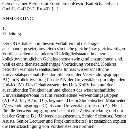
Gemeinsamer Betriebsrat EurothermenResort Bad Schallerbach
GmbH
,
C-437/17
, Rn 40). [...]
ANMERKUNG
1.
Einleitung
Der OGH hat sich in diesem Verfahren mit der Frage
auseinandergesetzt, inwiefern sämtliche gleiche bzw gleichwertigen
Vordienstzeiten aus anderen EU-Mitgliedstaaten in einem
kollektivvertraglichen Gehaltsschema zwingend anzurechnen sind,
weil es eine dienstzeitabhängige Vorrückung vorsieht. Konkret
betroffen war das Gehaltsschema für das wissenschaftliche
Universitätspersonal (Postdoc-Stellen in der Verwendungsgruppe
B1) im Kollektivvertrag für die AN der Universitäten (im folgenden
Uni-KollV). Das Gehaltssystem des Uni- KollV baut auf der
auszuübenden Tätigkeit auf und gliedert das wissenschaftliche
Universitätspersonal in fünf verschiedene Verwendungsgruppen
(A1, A2, B1, B2 und C), beginnend beim Studentischen Mitarbeiter
(Verwendungsgruppe C) bis zum Universitätsprofessor (A). Nicht
für alle Verwendungsgruppen besteht eine Zeitvorrückung und nur
bei der Gruppe B1 (Universitätsassistenten, Senior Scientists, Senior
Artists, Senior Lecturer und Projektmitarbeiter) ist zusätzlich explizit
die Berücksichtigung von Vordienstzeiten normiert.