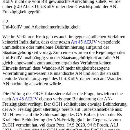
KollV nicht die vom BR gewünschte Anrechnung zuließ, wurde
daher § 49 Abs 3 Uni-KollV unter dem Gesichtspunkt der AN-
Freizügigkeit geprüft.
2.2.
Uni-KollV und Arbeitnehmerfreizügigkeit
Wie im Verfahren Krah gab es auch im gegenständlichen Verfahren
keinerlei Indiz dafür, dass eine gegen
Art 45 AEUV
verstoßende
unmittelbare oder mittelbare Diskriminierung aufgrund der
Staatsangehörigkeit vorlag: Zum einen wurden die Regelungen des
Uni-KollV unabhängig von der Staatsangehörigkeit auf alle AN
gleich angewandt, zum anderen ergab das Verfahren keinen
Hinweis darauf, dass Wander-AN mehr tätigkeitsbezogene
Vorerfahrung aufwiesen als inländische AN und sich die an sich
neutrale Vorrückungsregel des Uni-KollV daher insb auf Wander-
AN nachteilig auswirken würde.
Die Prüfung des OGH fokussierte daher die Frage, inwiefern eine
nach
Art 45 AEUV
ebenso verbotene Behinderung der AN-
Freizügigkeit vorliegt. Der OGH schließt eine etwaige Behinderung
der AN-Freizügigkeit allerdings bereits auf Tatbestandsebene aus:
Mit Hinweis auf die Schlussanträge des GA
Bobek
(der in der Rs
Krah
eine Behinderung der AN-Freizügigkeit im Gegensatz zum
EuGH verneint hat, vgl dazu
Potz
, JAS 2020, 94 f;
Posch
, ALJ