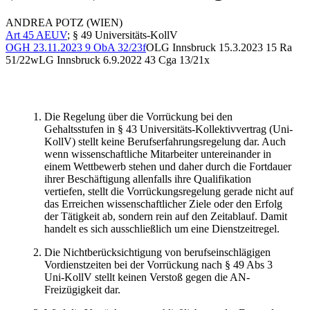
ANDREA
POTZ
(WIEN)
Art 45 AEUV
; § 49 Universitäts-KollV
OGH
23.11.2023
9 ObA 32/23f
OLG Innsbruck
15.3.2023
15 Ra
51/22w
LG Innsbruck
6.9.2022
43 Cga 13/21x
Die Regelung über die Vorrückung bei den
Gehaltsstufen in § 43 Universitäts-Kollektivvertrag (Uni-
KollV) stellt keine Berufserfahrungsregelung dar. Auch
wenn wissenschaftliche Mitarbeiter untereinander in
einem Wettbewerb stehen und daher durch die Fortdauer
ihrer Beschäftigung allenfalls ihre Qualifikation
vertiefen, stellt die Vorrückungsregelung gerade nicht auf
das Erreichen wissenschaftlicher Ziele oder den Erfolg
der Tätigkeit ab, sondern rein auf den Zeitablauf. Damit
handelt es sich ausschließlich um eine Dienstzeitregel.
Die Nichtberücksichtigung von berufseinschlägigen
Vordienstzeiten bei der Vorrückung nach § 49 Abs 3
Uni-KollV stellt keinen Verstoß gegen die AN-
Freizügigkeit dar.