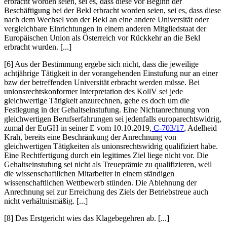
erbracht worden seien, sei es, dass diese vor Beginn der
Beschäftigung bei der Bekl erbracht worden seien, sei es, dass diese
nach dem Wechsel von der Bekl an eine andere Universität oder
vergleichbare Einrichtungen in einem anderen Mitgliedstaat der
Europäischen Union als Österreich vor Rückkehr an die Bekl
erbracht wurden. [...]
[6] Aus der Bestimmung ergebe sich nicht, dass die jeweilige
achtjährige Tätigkeit in der vorangehenden Einstufung nur an einer
bzw der betreffenden Universität erbracht werden müsse. Bei
unionsrechtskonformer Interpretation des KollV sei jede
gleichwertige Tätigkeit anzurechnen, gehe es doch um die
Festlegung in der Gehaltseinstufung. Eine Nichtanrechnung von
gleichwertigen Berufserfahrungen sei jedenfalls europarechtswidrig,
zumal der
EuGH
in seiner E vom 10.10.2019,
C-703/17
,
Adelheid
Krah
, bereits eine Beschränkung der Anrechnung von
gleichwertigen Tätigkeiten als unionsrechtswidrig qualifiziert habe.
Eine Rechtfertigung durch ein legitimes Ziel liege nicht vor. Die
Gehaltseinstufung sei nicht als Treueprämie zu qualifizieren, weil
die wissenschaftlichen Mitarbeiter in einem ständigen
wissenschaftlichen Wettbewerb stünden. Die Ablehnung der
Anrechnung sei zur Erreichung des Ziels der Betriebstreue auch
nicht verhältnismäßig. [...]
[8] Das Erstgericht wies das Klagebegehren ab. [...]