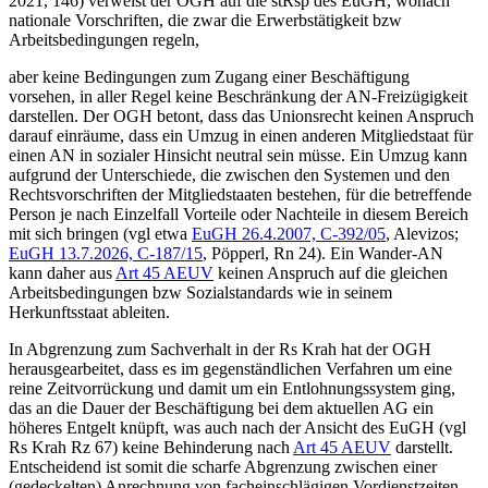
2021, 146) verweist der OGH auf die stRsp des EuGH, wonach
nationale Vorschriften, die zwar die Erwerbstätigkeit bzw
Arbeitsbedingungen regeln,
aber keine Bedingungen zum Zugang einer Beschäftigung
vorsehen, in aller Regel keine Beschränkung der AN-Freizügigkeit
darstellen. Der OGH betont, dass das Unionsrecht keinen Anspruch
darauf einräume, dass ein Umzug in einen anderen Mitgliedstaat für
einen AN in sozialer Hinsicht neutral sein müsse. Ein Umzug kann
aufgrund der Unterschiede, die zwischen den Systemen und den
Rechtsvorschriften der Mitgliedstaaten bestehen, für die betreffende
Person je nach Einzelfall Vorteile oder Nachteile in diesem Bereich
mit sich bringen (vgl etwa
EuGH
26.4.2007,
C-392/05
,
Alevizos
;
EuGH
13.7.2026,
C-187/15
,
Pöpperl
, Rn 24). Ein Wander-AN
kann daher aus
Art 45 AEUV
keinen Anspruch auf die gleichen
Arbeitsbedingungen bzw Sozialstandards wie in seinem
Herkunftsstaat ableiten.
In Abgrenzung zum Sachverhalt in der Rs
Krah
hat der OGH
herausgearbeitet, dass es im gegenständlichen Verfahren um eine
reine Zeitvorrückung und damit um ein Entlohnungssystem ging,
das an die Dauer der Beschäftigung bei dem aktuellen AG ein
höheres Entgelt knüpft, was auch nach der Ansicht des EuGH (vgl
Rs
Krah
Rz 67) keine Behinderung nach
Art 45 AEUV
darstellt.
Entscheidend ist somit die scharfe Abgrenzung zwischen einer
(gedeckelten) Anrechnung von facheinschlägigen Vordienstzeiten