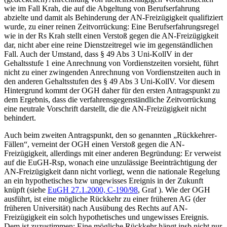
wie im Fall
Krah
, die auf die Abgeltung von Berufserfahrung
abzielte und damit als Behinderung der AN-Freizügigkeit qualifiziert
wurde, zu einer reinen Zeitvorrückung: Eine Berufserfahrungsregel
wie in der Rs
Krah
stellt einen Verstoß gegen die AN-Freizügigkeit
dar, nicht aber eine reine Dienstzeitregel wie im gegenständlichen
Fall. Auch der Umstand, dass § 49 Abs 3 Uni-KollV in der
Gehaltsstufe 1 eine Anrechnung von Vordienstzeiten vorsieht, führt
nicht zu einer zwingenden Anrechnung von Vordienstzeiten auch in
den anderen Gehaltsstufen des § 49 Abs 3 Uni-KollV. Vor diesem
Hintergrund kommt der OGH daher für den ersten Antragspunkt zu
dem Ergebnis, dass die verfahrensgegenständliche Zeitvorrückung
eine neutrale Vorschrift darstellt, die die AN-Freizügigkeit nicht
behindert.
Auch beim zweiten Antragspunkt, den so genannten „Rückkehrer-
Fällen“, verneint der OGH einen Verstoß gegen die AN-
Freizügigkeit, allerdings mit einer anderen Begründung: Er verweist
auf die EuGH-Rsp, wonach eine unzulässige Beeinträchtigung der
AN-Freizügigkeit dann nicht vorliegt, wenn die nationale Regelung
an ein hypothetisches bzw ungewisses Ereignis in der Zukunft
knüpft (siehe
EuGH
27.1.2000,
C-190/98
,
Graf
). Wie der OGH
ausführt, ist eine mögliche Rückkehr zu einer früheren AG (der
früheren Universität) nach Ausübung des Rechts auf AN-
Freizügigkeit ein solch hypothetisches und ungewisses Ereignis.
Dem ist zuzustimmen: Eine mögliche Rückkehr hängt insb nicht nur