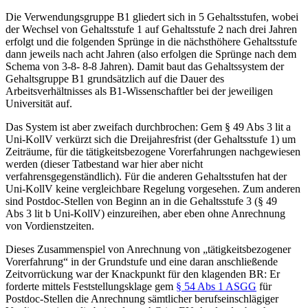
Die Verwendungsgruppe B1 gliedert sich in 5 Gehaltsstufen, wobei
der Wechsel von Gehaltsstufe 1 auf Gehaltsstufe 2 nach drei Jahren
erfolgt und die folgenden Sprünge in die nächsthöhere Gehaltsstufe
dann jeweils nach acht Jahren (also erfolgen die Sprünge nach dem
Schema von 3-8- 8-8 Jahren). Damit baut das Gehaltssystem der
Gehaltsgruppe B1 grundsätzlich auf die Dauer des
Arbeitsverhältnisses als B1-Wissenschaftler bei der jeweiligen
Universität auf.
Das System ist aber zweifach durchbrochen: Gem § 49 Abs 3 lit a
Uni-KollV verkürzt sich die Dreijahresfrist (der Gehaltsstufe 1) um
Zeiträume, für die tätigkeitsbezogene Vorerfahrungen nachgewiesen
werden (dieser Tatbestand war hier aber nicht
verfahrensgegenständlich). Für die anderen Gehaltsstufen hat der
Uni-KollV keine vergleichbare Regelung vorgesehen. Zum anderen
sind Postdoc-Stellen von Beginn an in die Gehaltsstufe 3 (§ 49
Abs 3 lit b Uni-KollV) einzureihen, aber eben ohne Anrechnung
von Vordienstzeiten.
Dieses Zusammenspiel von Anrechnung von „tätigkeitsbezogener
Vorerfahrung“ in der Grundstufe und eine daran anschließende
Zeitvorrückung war der Knackpunkt für den klagenden BR: Er
forderte mittels Feststellungsklage gem
§ 54 Abs 1 ASGG
für
Postdoc-Stellen die Anrechnung sämtlicher berufseinschlägiger