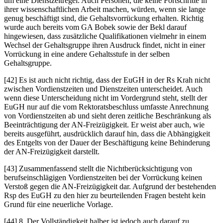
um eine Dienstzeitregel. Auch Personen, die keine Fortschritte in
ihrer wissenschaftlichen Arbeit machen, würden, wenn sie lange
genug beschäftigt sind, die Gehaltsvorrückung erhalten. Richtig
wurde auch bereits vom GA Bobek sowie der Bekl darauf
hingewiesen, dass zusätzliche Qualifikationen vielmehr in einem
Wechsel der Gehaltsgruppe ihren Ausdruck findet, nicht in einer
Vorrückung in eine andere Gehaltsstufe in der selben
Gehaltsgruppe.
[42] Es ist auch nicht richtig, dass der EuGH in der Rs
Krah
nicht
zwischen Vordienstzeiten und Dienstzeiten unterscheidet. Auch
wenn diese Unterscheidung nicht im Vordergrund steht, stellt der
EuGH nur auf die vom Rektoratsbeschluss umfasste Anrechnung
von Vordienstzeiten ab und sieht deren zeitliche Beschränkung als
Beeinträchtigung der AN-Freizügigkeit. Er weist aber auch, wie
bereits ausgeführt, ausdrücklich darauf hin, dass die Abhängigkeit
des Entgelts von der Dauer der Beschäftigung keine Behinderung
der AN-Freizügigkeit darstellt.
[43] Zusammenfassend stellt die Nichtberücksichtigung von
berufseinschlägigen Vordienstzeiten bei der Vorrückung keinen
Verstoß gegen die AN-Freizügigkeit dar. Aufgrund der bestehenden
Rsp des EuGH zu den hier zu beurteilenden Fragen besteht kein
Grund für eine neuerliche Vorlage.
[44] 8. Der Vollständigkeit halber ist jedoch auch darauf zu