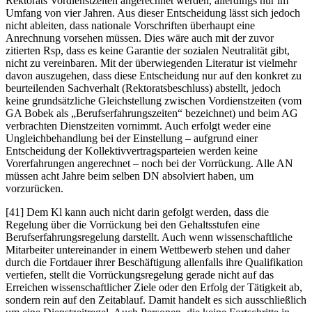
Rektorats Vordienstzeiten angerechnet werden, allerdings nur im
Umfang von vier Jahren. Aus dieser Entscheidung lässt sich jedoch
nicht ableiten, dass nationale Vorschriften überhaupt eine
Anrechnung vorsehen müssen. Dies wäre auch mit der zuvor
zitierten Rsp, dass es keine Garantie der sozialen Neutralität gibt,
nicht zu vereinbaren. Mit der überwiegenden Literatur ist vielmehr
davon auszugehen, dass diese Entscheidung nur auf den konkret zu
beurteilenden Sachverhalt (Rektoratsbeschluss) abstellt, jedoch
keine grundsätzliche Gleichstellung zwischen Vordienstzeiten (vom
GA
Bobek
als „
Berufserfahrungszeiten
“ bezeichnet) und beim AG
verbrachten Dienstzeiten vornimmt. Auch erfolgt weder eine
Ungleichbehandlung bei der Einstellung – aufgrund einer
Entscheidung der Kollektivvertragsparteien werden keine
Vorerfahrungen angerechnet – noch bei der Vorrückung. Alle AN
müssen acht Jahre beim selben DN absolviert haben, um
vorzurücken.
[41] Dem Kl kann auch nicht darin gefolgt werden, dass die
Regelung über die Vorrückung bei den Gehaltsstufen eine
Berufserfahrungsregelung darstellt. Auch wenn wissenschaftliche
Mitarbeiter untereinander in einem Wettbewerb stehen und daher
durch die Fortdauer ihrer Beschäftigung
allenfalls ihre Qualifikation
vertiefen, stellt die Vorrückungsregelung gerade nicht auf das
Erreichen wissenschaftlicher Ziele oder den Erfolg der Tätigkeit ab,
sondern rein auf den Zeitablauf. Damit handelt es sich ausschließlich