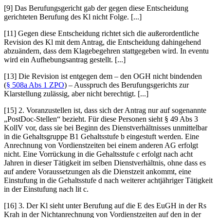
[9] Das Berufungsgericht gab der gegen diese Entscheidung
gerichteten Berufung des Kl nicht Folge. [...]
[11] Gegen diese Entscheidung richtet sich die außerordentliche
Revision des Kl mit dem Antrag, die Entscheidung dahingehend
abzuändern, dass dem Klagebegehren stattgegeben wird. In eventu
wird ein Aufhebungsantrag gestellt. [...]
[13] Die Revision ist entgegen dem – den OGH nicht bindenden
(
§ 508a Abs 1 ZPO
) – Ausspruch
des Berufungsgerichts zur
Klarstellung zulässig, aber nicht berechtigt. [...]
[15] 2. Voranzustellen ist, dass sich der Antrag nur auf sogenannte
„PostDoc-Stellen“ bezieht. Für diese Personen sieht § 49 Abs 3
KollV vor, dass sie bei Beginn des Dienstverhältnisses unmittelbar
in die Gehaltsgruppe B1 Gehaltsstufe b eingestuft werden. Eine
Anrechnung von Vordienstzeiten bei einem anderen AG erfolgt
nicht. Eine Vorrückung in die Gehaltsstufe c erfolgt nach acht
Jahren in dieser Tätigkeit im selben Dienstverhältnis, ohne dass es
auf andere Voraussetzungen als die Dienstzeit ankommt, eine
Einstufung in die Gehaltsstufe d nach weiterer achtjähriger Tätigkeit
in der Einstufung nach lit c.
[16] 3. Der Kl sieht unter Berufung auf die E des EuGH in der Rs
Krah
in der Nichtanrechnung von Vordienstzeiten auf den in der