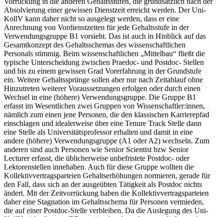
Vorrückung in die anderen Gehaltsstufen, die grundsätzlich nach der
Absolvierung einer gewissen Dienstzeit erreicht werden. Der Uni-
KollV kann daher nicht so ausgelegt werden, dass er eine
Anrechnung von Vordienstzeiten für jede Gehaltsstufe in der
Verwendungsgruppe B1 vorsieht. Das ist auch in Hinblick auf das
Gesamtkonzept des Gehaltsschemas des wissenschaftlichen
Personals stimmig. Beim wissenschaftlichen „Mittelbau“ fließt die
typische Unterscheidung zwischen Praedoc- und Postdoc- Stellen
und bis zu einem gewissen Grad Vorerfahrung in der Grundstufe
ein. Weitere Gehaltssprünge sollen aber nur nach Zeitablauf ohne
Hinzutreten weiterer Voraussetzungen erfolgen oder durch einen
Wechsel in eine (höhere) Verwendungsgruppe. Die Gruppe B1
erfasst im Wesentlichen zwei Gruppen von Wissenschaftler:innen,
nämlich zum einen jene Personen, die den klassischen Karrierepfad
einschlagen und idealerweise über eine Tenure Track Stelle dann
eine Stelle als Universitätsprofessor erhalten und damit in eine
andere (höhere) Verwendungsgruppe (A1 oder A2) wechseln. Zum
anderen sind auch Personen wie Senior Scientist bzw Senior
Lecturer erfasst, die üblicherweise unbefristete Postdoc- oder
Lektorenstellen innehaben. Auch für diese Gruppe wollten die
Kollektivvertragsparteien Gehaltserhöhungen normieren, gerade für
den Fall, dass sich an der ausgeübten Tätigkeit als Postdoc nichts
ändert. Mit der Zeitvorrückung haben die Kollektivvertragsparteien
daher eine Stagnation im Gehaltsschema für Personen vermieden,
die auf einer Postdoc-Stelle verbleiben. Da die Auslegung des Uni-