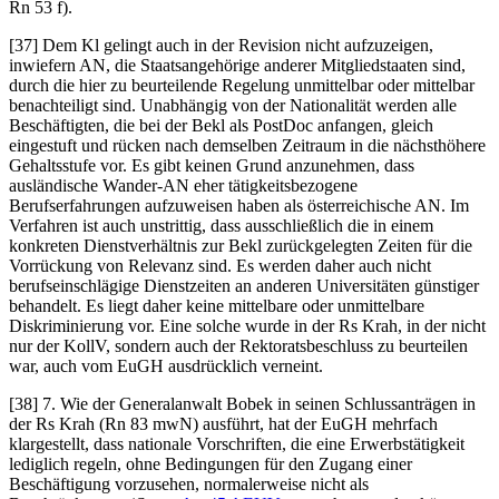
Rn 53 f).
[37] Dem Kl gelingt auch in der Revision nicht aufzuzeigen,
inwiefern AN, die Staatsangehörige anderer Mitgliedstaaten sind,
durch die hier zu beurteilende Regelung unmittelbar oder mittelbar
benachteiligt sind. Unabhängig von der Nationalität werden alle
Beschäftigten, die bei der Bekl als PostDoc anfangen, gleich
eingestuft und rücken nach demselben Zeitraum in die nächsthöhere
Gehaltsstufe vor. Es gibt keinen Grund anzunehmen, dass
ausländische Wander-AN eher tätigkeitsbezogene
Berufserfahrungen aufzuweisen haben als österreichische AN. Im
Verfahren ist auch unstrittig, dass ausschließlich die in einem
konkreten Dienstverhältnis zur Bekl zurückgelegten Zeiten für die
Vorrückung von Relevanz sind. Es werden daher auch nicht
berufseinschlägige Dienstzeiten an anderen Universitäten günstiger
behandelt. Es liegt daher keine mittelbare oder unmittelbare
Diskriminierung vor. Eine solche wurde in der Rs
Krah
, in der nicht
nur der KollV, sondern auch der Rektoratsbeschluss zu beurteilen
war, auch vom EuGH ausdrücklich verneint.
[38] 7. Wie der Generalanwalt
Bobek
in seinen Schlussanträgen in
der Rs
Krah
(Rn 83 mwN) ausführt, hat der EuGH mehrfach
klargestellt, dass nationale Vorschriften, die eine Erwerbstätigkeit
lediglich regeln, ohne Bedingungen für den Zugang einer
Beschäftigung vorzusehen, normalerweise nicht als