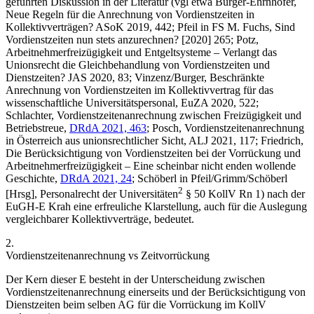
geführten Diskussion in der Literatur (vgl etwa
Burger-Ehrnhofer
,
Neue Regeln für die Anrechnung von Vordienstzeiten in
Kollektivverträgen? ASoK 2019, 442;
Pfeil
in FS M. Fuchs, Sind
Vordienstzeiten nun stets anzurechnen? [2020] 265;
Potz
,
Arbeitnehmerfreizügigkeit und Entgeltsysteme – Verlangt das
Unionsrecht die Gleichbehandlung von Vordienstzeiten und
Dienstzeiten? JAS 2020, 83;
Vinzenz/Burger
, Beschränkte
Anrechnung von Vordienstzeiten im Kollektivvertrag für das
wissenschaftliche Universitätspersonal, EuZA 2020, 522;
Schlachter
, Vordienstzeitenanrechnung zwischen Freizügigkeit und
Betriebstreue,
DRdA 2021, 463
;
Posch
, Vordienstzeitenanrechnung
in Österreich aus unionsrechtlicher Sicht, ALJ 2021, 117;
Friedrich
,
Die Berücksichtigung von Vordienstzeiten bei der Vorrückung und
Arbeitnehmerfreizügigkeit – Eine scheinbar nicht enden wollende
Geschichte,
DRdA 2021, 24
;
Schöberl
in
Pfeil/Grimm/Schöberl
2
[Hrsg], Personalrecht der Universitäten
§ 50 KollV Rn 1) nach der
EuGH-E
Krah
eine erfreuliche Klarstellung, auch für die Auslegung
vergleichbarer Kollektivverträge, bedeutet.
2.
Vordienstzeitenanrechnung vs Zeitvorrückung
Der Kern dieser E besteht in der Unterscheidung zwischen
Vordienstzeitenanrechnung einerseits und der Berücksichtigung von
Dienstzeiten beim selben AG für die Vorrückung im KollV