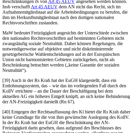
Beschränkungen iS von
Art 45 AEUV
angesehen werden können.
Insb verschafft
Art 45 AEUV
dem AN nicht das Recht, sich im
Aufnahmemitgliedstaat auf die Arbeitsbedingungen zu berufen, die
ihm im Herkunftsmitgliedstaat nach den dortigen nationalen
Rechtsvorschriften zustanden.
MaW bedeutet Freizügigkeit angesichts der Unterschiede zwischen
den nationalen Rechtsvorschriften auf bestimmten Gebieten nicht
zwangsläufig soziale Neutralität. Daher können Regelungen, die
notwendigerweise auf objektive und nicht diskriminierende
gesetzgeberische Wahlentscheidungen auf in der Europäischen
Union nicht harmonisierten Gebieten zurückgehen, nicht als
Beschränkung betrachtet werden („
keine Garantie der sozialen
Neutralität
“).
[39] Auch in der Rs
Krah
hat der EuGH klargestellt, dass ein
Entlohnungssystem, das – wie das im vorliegenden Fall durch den
KollV errichtete – an die Dauer der Beschäftigung bei dem
aktuellen AG ein höheres Entgelt knüpft, an sich keine Behinderung
der AN-Freizügigkeit darstellt (Rn 67).
[40] Entgegen der Rechtsauffassung des Kl bietet die Rs
Krah
daher
keine Grundlage für die von ihm gewünschte Auslegung des KollV.
In der Rs
Krah
hat der EuGH die Beschränkung der AN-
Freizügigkeit darin gesehen, dass aufgrund des Beschlusses des