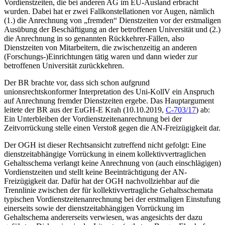
Vordienstzeiten, die bei anderen AG im EU-Ausland erbracht
wurden. Dabei hat er zwei Fallkonstellationen vor Augen, nämlich
(1.) die Anrechnung von „fremden“ Dienstzeiten vor der erstmaligen
Ausübung der Beschäftigung an der betroffenen Universität und (2.)
die Anrechnung in so genannten Rückkehrer-Fällen, also
Dienstzeiten von Mitarbeitern, die zwischenzeitig an anderen
(Forschungs-)Einrichtungen tätig waren und dann wieder zur
betroffenen Universität zurückkehren.
Der BR brachte vor, dass sich schon aufgrund
unionsrechtskonformer Interpretation des Uni-KollV
ein Anspruch
auf Anrechnung fremder Dienstzeiten ergebe. Das Hauptargument
leitete der BR aus der
EuGH
-E
Krah
(10.10.2019,
C-703/17
) ab:
Ein Unterbleiben der Vordienstzeitenanrechnung bei der
Zeitvorrückung stelle einen Verstoß gegen die AN-Freizügigkeit dar.
Der OGH ist dieser Rechtsansicht zutreffend nicht gefolgt: Eine
dienstzeitabhängige Vorrückung in einem kollektivvertraglichen
Gehaltsschema verlangt keine Anrechnung von (auch einschlägigen)
Vordienstzeiten und stellt keine Beeinträchtigung der AN-
Freizügigkeit dar. Dafür hat der OGH nachvollziehbar auf die
Trennlinie zwischen der für kollektivvertragliche Gehaltsschemata
typischen Vordienstzeitenanrechnung bei der erstmaligen Einstufung
einerseits sowie der dienstzeitabhängigen Vorrückung im
Gehaltschema andererseits verwiesen, was angesichts der dazu