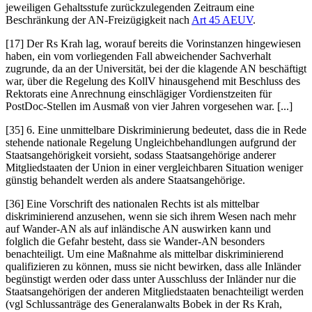
jeweiligen Gehaltsstufe zurückzulegenden Zeitraum eine
Beschränkung der AN-Freizügigkeit nach
Art 45 AEUV
.
[17] Der Rs
Krah
lag, worauf bereits die Vorinstanzen hingewiesen
haben, ein vom vorliegenden Fall abweichender Sachverhalt
zugrunde, da an der Universität, bei der die klagende AN beschäftigt
war, über die Regelung des KollV hinausgehend mit Beschluss des
Rektorats eine Anrechnung einschlägiger Vordienstzeiten für
PostDoc-Stellen im Ausmaß von vier Jahren vorgesehen war. [...]
[35] 6. Eine unmittelbare Diskriminierung bedeutet, dass die in Rede
stehende nationale Regelung Ungleichbehandlungen aufgrund der
Staatsangehörigkeit vorsieht, sodass Staatsangehörige anderer
Mitgliedstaaten der Union in einer vergleichbaren Situation weniger
günstig behandelt werden als andere Staatsangehörige.
[36] Eine Vorschrift des nationalen Rechts ist als mittelbar
diskriminierend anzusehen, wenn sie sich ihrem Wesen nach mehr
auf Wander-AN als auf inländische AN auswirken kann und
folglich die Gefahr besteht, dass sie Wander-AN besonders
benachteiligt. Um eine Maßnahme als mittelbar diskriminierend
qualifizieren zu können, muss sie nicht bewirken, dass alle Inländer
begünstigt werden oder dass unter Ausschluss der Inländer nur die
Staatsangehörigen der anderen Mitgliedstaaten benachteiligt werden
(vgl Schlussanträge des Generalanwalts
Bobek
in der Rs
Krah
,