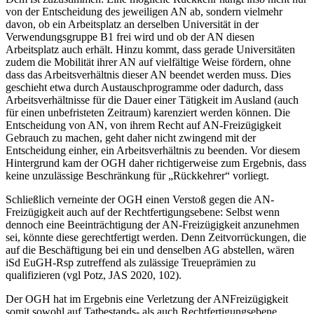
von der Entscheidung des jeweiligen AN ab, sondern vielmehr
davon, ob ein Arbeitsplatz an derselben Universität in der
Verwendungsgruppe B1 frei wird und ob der AN diesen
Arbeitsplatz auch erhält. Hinzu kommt, dass gerade Universitäten
zudem die Mobilität ihrer AN auf vielfältige Weise fördern, ohne
dass das Arbeitsverhältnis dieser AN beendet werden muss. Dies
geschieht etwa durch Austauschprogramme oder dadurch, dass
Arbeitsverhältnisse für die Dauer einer Tätigkeit im Ausland (auch
für einen unbefristeten Zeitraum) karenziert werden können. Die
Entscheidung von AN, von ihrem Recht auf AN-Freizügigkeit
Gebrauch zu machen, geht daher nicht zwingend mit der
Entscheidung einher, ein Arbeitsverhältnis zu beenden. Vor diesem
Hintergrund kam der OGH daher richtigerweise zum Ergebnis, dass
keine unzulässige Beschränkung für „Rückkehrer“ vorliegt.
Schließlich verneinte der OGH einen Verstoß gegen die AN-
Freizügigkeit auch auf der Rechtfertigungsebene: Selbst wenn
dennoch eine Beeinträchtigung der AN-Freizügigkeit anzunehmen
sei, könnte diese gerechtfertigt werden. Denn Zeitvorrückungen, die
auf die Beschäftigung bei ein und denselben AG abstellen, wären
iSd EuGH-Rsp zutreffend als zulässige Treueprämien zu
qualifizieren (vgl
Potz
, JAS 2020, 102).
Der OGH hat im Ergebnis eine Verletzung der ANFreizügigkeit
somit sowohl auf Tatbestands- als auch Rechtfertigungsebene