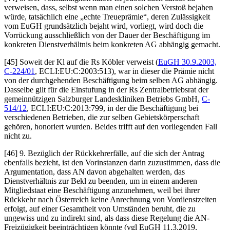
verweisen, dass, selbst wenn man einen solchen Verstoß bejahen
würde, tatsächlich eine „echte Treueprämie“, deren Zulässigkeit
vom EuGH grundsätzlich bejaht wird, vorliegt, wird doch die
Vorrückung ausschließlich von der Dauer der Beschäftigung im
konkreten Dienstverhältnis beim konkreten AG abhängig gemacht.
[45] Soweit der Kl auf die Rs
Köbler
verweist (
EuGH
30.9.2003,
C-224/01
, ECLI:EU:C:2003:513), war in dieser die Prämie nicht
von der durchgehenden Beschäftigung beim selben AG abhängig.
Dasselbe gilt für die Einstufung in der Rs
Zentralbetriebsrat der
gemeinnützigen Salzburger Landeskliniken Betriebs GmbH
,
C-
514/12
, ECLI:EU:C:2013:799, in der die Beschäftigung bei
verschiedenen Betrieben, die zur selben Gebietskörperschaft
gehören, honoriert wurden. Beides trifft auf den vorliegenden Fall
nicht zu.
[46] 9. Bezüglich der Rückkehrerfälle, auf die sich der Antrag
ebenfalls bezieht, ist den Vorinstanzen darin zuzustimmen, dass die
Argumentation, dass AN davon abgehalten werden, das
Dienstverhältnis zur Bekl zu beenden, um in einem anderen
Mitgliedstaat eine Beschäftigung anzunehmen, weil bei ihrer
Rückkehr nach Österreich keine Anrechnung von Vordienstzeiten
erfolgt, auf einer Gesamtheit von Umständen beruht, die zu
ungewiss und zu indirekt sind, als dass diese Regelung die AN-
Freizügigkeit beeinträchtigen könnte (vgl
EuGH
11.3.2019,