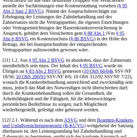
Versicherten für alle oder bestimmte Gruppen von Versicherten
anstelle der Sachleistungen eine Kostenerstattung vorsehen (
§ 95
Abs 2 Satz 2 BSVG
). Nimmt der Anspruchsberechtigte zur
Erbringung der Leistungen der Zahnbehandlung und des
Zahnersatzes nicht die Vertragspartner, die eigenen Einrichtungen
oder Vertragseinrichtungen der Bauernkrankenversicherung in
Anspruch, gebührt dem Versicherten gem
§ 88 Abs 1
iVm
§ 95
Abs 6 BSVG
ein Kostenzuschuss (
§ 80 BSVG
) in der Höhe des
Betrags, der bei Inanspruchnahme der entsprechenden
Vertragspartner aufzuwenden gewesen wäre.
[11]
1.2.
Aus
§ 95 Abs 2 BSVG
ist abzuleiten, dass der Zahnersatz
unentbehrlich sein muss. Der Inhalt des
§ 95 BSVG
wurde im
Übrigen an
§ 83 Abs 2 BSVG
gemessen (
10 ObS 66/04k
SSV-NF
18/56;
10 ObS 200/93
SSV-NF 8/6; 10
ObS 312/92
SSVNF 7/22),
wonach die Krankenbehandlung ausreichend und zweckmäßig sein
muss, jedoch das Maß des Notwendigen nicht überschreiten darf;
durch die Krankenbehandlung sollen die Gesundheit, die
Arbeitsfähigkeit und die Fähigkeit, für die lebenswichtigen
persönlichen Bedürfnisse zu sorgen, nach Möglichkeit
wiederhergestellt, gefestigt oder gebessert werden.
[12]
2.1.
Während es nach dem
ASVG
und dem
Beamten-Kranken-
und Unfallversicherungsgesetz (B-KUVG)
weitgehend der Satzung
überlassen ist, den Leistungsumfang bei Zahnbehandlung und
Zahnersatz zu bestimmen, ergibt sich der konkrete Anspruch auf