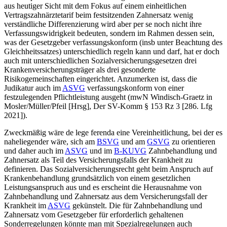
aus heutiger Sicht mit dem Fokus auf einem einheitlichen
Vertragszahnärztetarif beim festsitzenden Zahnersatz wenig
verständliche Differenzierung wird aber per se noch nicht ihre
Verfassungswidrigkeit bedeuten, sondern im Rahmen dessen sein,
was der Gesetzgeber verfassungskonform (insb unter Beachtung des
Gleichheitssatzes) unterschiedlich regeln kann und darf, hat er doch
auch mit unterschiedlichen Sozialversicherungsgesetzen drei
Krankenversicherungsträger als drei gesonderte
Risikogemeinschaften eingerichtet. Anzumerken ist, dass die
Judikatur auch im
ASVG
verfassungskonform von einer
festzulegenden Pflichtleistung ausgeht (mwN
Windisch-Graetz
in
Mosler/Müller/Pfeil
[Hrsg], Der SV-Komm § 153 Rz 3 [286. Lfg
2021]).
Zweckmäßig wäre de lege ferenda eine Vereinheitlichung, bei der es
naheliegender wäre, sich am
BSVG
und am
GSVG
zu orientieren
und daher auch im
ASVG
und im
B-KUVG
Zahnbehandlung und
Zahnersatz als Teil des Versicherungsfalls der Krankheit zu
definieren. Das Sozialversicherungsrecht geht beim Anspruch auf
Krankenbehandlung grundsätzlich von einem gesetzlichen
Leistungsanspruch aus und es erscheint die Herausnahme von
Zahnbehandlung und Zahnersatz aus dem Versicherungsfall der
Krankheit im
ASVG
gekünstelt. Die für Zahnbehandlung und
Zahnersatz vom Gesetzgeber für erforderlich gehaltenen
Sonderregelungen könnte man mit Spezialregelungen auch