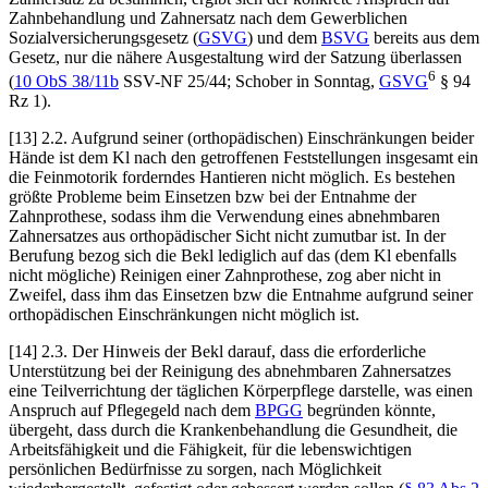
Zahnbehandlung und Zahnersatz nach dem Gewerblichen
Sozialversicherungsgesetz (
GSVG
) und dem
BSVG
bereits aus dem
Gesetz, nur die nähere Ausgestaltung wird der Satzung überlassen
6
(
10 ObS 38/11b
SSV-NF 25/44; Schober in Sonntag,
GSVG
§ 94
Rz 1).
[13]
2.2.
Aufgrund seiner (orthopädischen) Einschränkungen beider
Hände ist dem Kl nach den getroffenen Feststellungen insgesamt ein
die Feinmotorik forderndes Hantieren nicht möglich. Es bestehen
größte Probleme beim Einsetzen bzw bei der Entnahme der
Zahnprothese, sodass ihm die Verwendung eines abnehmbaren
Zahnersatzes aus orthopädischer Sicht nicht zumutbar ist. In der
Berufung bezog sich die Bekl lediglich auf das (dem Kl ebenfalls
nicht mögliche) Reinigen einer Zahnprothese, zog aber nicht in
Zweifel, dass ihm das Einsetzen bzw die Entnahme aufgrund seiner
orthopädischen Einschränkungen nicht möglich ist.
[14]
2.3.
Der Hinweis der Bekl darauf, dass die erforderliche
Unterstützung bei der Reinigung des abnehmbaren Zahnersatzes
eine Teilverrichtung der täglichen Körperpflege darstelle, was einen
Anspruch auf Pflegegeld nach dem
BPGG
begründen könnte,
übergeht, dass durch die Krankenbehandlung die Gesundheit, die
Arbeitsfähigkeit und die Fähigkeit, für die lebenswichtigen
persönlichen Bedürfnisse zu sorgen, nach Möglichkeit