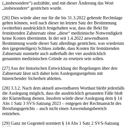
(„insbesondere“) aufzählte, und mit dieser Änderung das Wort
„insbesondere“ gestrichen wurde.
[26] Dies würde aber nur für die bis 31.3.2022 geltende Rechtslage
gelten können, weil nach dieser im letzten Satz der Bestimmung
(weiterhin) ausdrücklich festgehalten war, dass die Bekl für
festsitzenden Zahnersatz ohne „diese“ medizinische Notwendigkeit
keine Kosten übernimmt. In der seit 1.4.2022 anwendbaren
Bestimmung wurde dieser Satz allerdings gestrichen, was wiederum
den (gegenteiligen) Schluss zuließe, dass Kosten für festsitzenden
Zahnersatz nunmehr auch außerhalb der vier ausdrücklich
genannten medizinischen Gründe zu ersetzen sein sollen.
[27] Aus der historischen Entwicklung der Regelungen über den
Zahnersatz lässt sich daher kein Auslegungsergebnis mit
hinreichender Sicherheit ableiten.
[28]
3.3.2.
Nach dem aktuell anwendbaren Wortlaut bleibt jedenfalls
die Auslegung möglich, dass die ausdrücklich genannten Fälle bloß
der Klarstellung
dienen. Insofern würde diese Auslegung dem § 14
Abs 1 Satz 3 SVS-Satzung 2023 – entgegen der Rechtsansicht des
Berufungsgerichts – auch nicht einen Anwendungsbereich
entziehen.
[29] Ganz im Gegenteil normiert § 14 Abs 1 Satz 2 SVS-Satzung