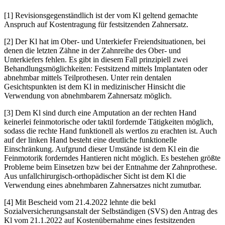
[1] Revisionsgegenständlich ist der vom Kl geltend gemachte
Anspruch auf Kostentragung für festsitzenden Zahnersatz.
[2] Der Kl hat im Ober- und Unterkiefer Freiendsituationen, bei
denen die letzten Zähne in der Zahnreihe des Ober- und
Unterkiefers fehlen. Es gibt in diesem Fall prinzipiell zwei
Behandlungsmöglichkeiten: Festsitzend mittels Implantaten oder
abnehmbar mittels Teilprothesen. Unter rein dentalen
Gesichtspunkten ist dem Kl in medizinischer Hinsicht die
Verwendung von abnehmbarem Zahnersatz möglich.
[3] Dem Kl sind durch eine Amputation an der rechten Hand
keinerlei feinmotorische oder taktil fordernde Tätigkeiten möglich,
sodass die rechte Hand funktionell als wertlos zu erachten ist. Auch
auf der linken Hand besteht eine deutliche funktionelle
Einschränkung. Aufgrund dieser Umstände ist dem Kl ein die
Feinmotorik forderndes Hantieren nicht möglich. Es bestehen größte
Probleme beim Einsetzen bzw bei der Entnahme der Zahnprothese.
Aus unfallchirurgisch-orthopädischer Sicht ist dem Kl die
Verwendung eines abnehmbaren Zahnersatzes nicht zumutbar.
[4] Mit
Bescheid
vom 21.4.2022 lehnte die bekl
Sozialversicherungsanstalt der Selbständigen (SVS) den Antrag des
Kl vom 21.1.2022 auf Kostenübernahme eines festsitzenden