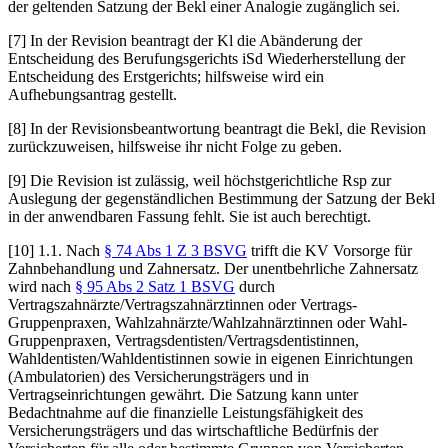
der geltenden Satzung der Bekl einer Analogie zugänglich sei.
[7] In der
Revision
beantragt der Kl die Abänderung der
Entscheidung des Berufungsgerichts iSd Wiederherstellung der
Entscheidung des Erstgerichts; hilfsweise wird ein
Aufhebungsantrag gestellt.
[8] In der
Revisionsbeantwortung
beantragt die Bekl, die Revision
zurückzuweisen, hilfsweise ihr nicht Folge zu geben.
[9] Die Revision ist zulässig, weil höchstgerichtliche Rsp zur
Auslegung der gegenständlichen Bestimmung der Satzung der Bekl
in der anwendbaren Fassung fehlt. Sie ist auch berechtigt.
[10]
1.1.
Nach
§ 74 Abs 1 Z 3 BSVG
trifft die KV Vorsorge für
Zahnbehandlung und Zahnersatz. Der unentbehrliche Zahnersatz
wird nach
§ 95 Abs 2 Satz 1 BSVG
durch
Vertragszahnärzte/Vertragszahnärztinnen oder Vertrags-
Gruppenpraxen, Wahlzahnärzte/Wahlzahnärztinnen oder Wahl-
Gruppenpraxen, Vertragsdentisten/Vertragsdentistinnen,
Wahldentisten/Wahldentistinnen sowie in eigenen Einrichtungen
(Ambulatorien) des Versicherungsträgers und in
Vertragseinrichtungen gewährt. Die Satzung kann unter
Bedachtnahme auf die finanzielle Leistungsfähigkeit des
Versicherungsträgers und das wirtschaftliche Bedürfnis der