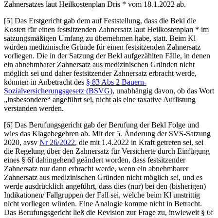
Zahnersatzes laut Heilkostenplan Dris * vom 18.1.2022 ab.
[5] Das
Erstgericht
gab dem auf Feststellung, dass die Bekl die
Kosten für einen festsitzenden Zahnersatz laut Heilkostenplan * im
satzungsmäßigen Umfang zu übernehmen habe, statt. Beim Kl
würden medizinische Gründe für einen festsitzenden Zahnersatz
vorliegen. Die in der Satzung der Bekl aufgezählten Fälle, in denen
ein abnehmbarer Zahnersatz aus medizinischen Gründen nicht
möglich sei und daher festsitzender Zahnersatz erbracht werde,
könnten in Anbetracht des
§ 83 Abs 2 Bauern-
Sozialversicherungsgesetz (BSVG)
, unabhängig davon, ob das Wort
„insbesondere“ angeführt sei, nicht als eine taxative Auflistung
verstanden werden.
[6] Das
Berufungsgericht
gab der Berufung der Bekl Folge und
wies das Klagebegehren ab. Mit der 5. Änderung der SVS-Satzung
2020, avsv
Nr 26/2022
, die mit 1.4.2022 in Kraft getreten sei, sei
die Regelung über den Zahnersatz für Versicherte durch Einfügung
eines § 6f dahingehend geändert worden, dass festsitzender
Zahnersatz nur dann erbracht werde, wenn ein abnehmbarer
Zahnersatz aus medizinischen Gründen nicht möglich sei, und es
werde ausdrücklich angeführt, dass dies (nur) bei den (bisherigen)
Indikationen/ Fallgruppen der Fall sei, welche beim Kl unstrittig
nicht vorliegen würden. Eine Analogie komme nicht in Betracht.
Das Berufungsgericht ließ die Revision zur Frage zu, inwieweit § 6f