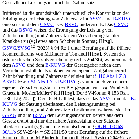
Gesetzlicher Leistungsanspruch bei Zahnersatz
Irritierend ist die grundsätzlich unterschiedliche Konstruktion der
Erbringung der Leistung von Zahnersatz im
ASVG
und
B-KUVG
einerseits und dem
GSVG
bzw
BSVG
andererseits: Das
GSVG
und das
BSVG
weisen die Erbringung der Leistung von
Zahnbehandlung und Zahnersatz dem Versicherungsfall der
Krankheit zu (vgl etwa auch
Schober
in
Sonntag
[Hrsg],
12
GSVG
/
SVSG
[2023] § 94 Rz 1
unter Berufung auf die frühere
Kommentierung von
M.Binder
in
Tomandl
[Hrsg], System des
österreichischen Sozialversicherungsrechts 264/36), während nach
dem
ASVG
und dem
B-KUVG
der Gesetzgeber neben dem
Versicherungsfall der Krankheit einen eigenen Aufgabenbereich
Zahnbehandlung und Zahnersatz definiert hat (
§ 116 Abs 1 Z 3
ASVG
bzw
§ 51 Abs 1 Z 3 B-KUVG
; es wird auch von einem
eigenen Versicherungsfall in der KV gesprochen – vgl
Windisch-
Graetz
in
Mosler/Müller/Pfeil
[Hrsg], Der SV-Komm § 153 Rz 1
[286. Lfg 2021]). Der OGH hält fest, dass es das
ASVG
und das
B-
KUVG
der Satzung überlassen, den Leistungsumfang bei
Zahnbehandlung und Zahnersatz zu bestimmen, während sich im
GSVG
und im
BSVG
der Leistungsanspruch bereits aus dem
Gesetz ergibt und nur die nähere Ausgestaltung der Satzung
überlassen wird (vgl auch die Vorentscheidung
OGH
10 ObS
38/11b
SSV-25/44 = SZ 2011/59 unter Berufung auf die frühere
Kommentierung
M.Binder
in
Tomandl
[Hrsg], System 264/36; vgl