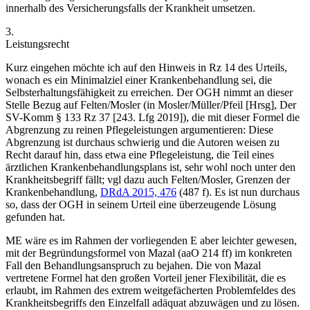
innerhalb des Versicherungsfalls der Krankheit umsetzen.
3.
Leistungsrecht
Kurz eingehen möchte ich auf den Hinweis in Rz 14 des Urteils,
wonach es ein Minimalziel einer Krankenbehandlung sei, die
Selbsterhaltungsfähigkeit zu erreichen. Der OGH nimmt an dieser
Stelle Bezug auf
Felten/Mosler
(in
Mosler/Müller/Pfeil
[Hrsg], Der
SV-Komm § 133 Rz 37 [243. Lfg 2019]), die mit dieser Formel die
Abgrenzung zu reinen Pflegeleistungen argumentieren: Diese
Abgrenzung ist durchaus schwierig und die Autoren weisen zu
Recht darauf hin, dass etwa eine Pflegeleistung, die Teil eines
ärztlichen Krankenbehandlungsplans ist, sehr wohl noch unter den
Krankheitsbegriff fällt; vgl dazu auch
Felten/Mosler
, Grenzen der
Krankenbehandlung,
DRdA 2015, 476
(487 f)
. Es ist nun durchaus
so, dass der OGH in seinem Urteil eine überzeugende Lösung
gefunden hat.
ME wäre es im Rahmen der vorliegenden E aber leichter gewesen,
mit der Begründungsformel von
Mazal
(aaO 214 ff) im konkreten
Fall den Behandlungsanspruch zu bejahen. Die von
Mazal
vertretene Formel hat den großen Vorteil jener Flexibilität, die es
erlaubt, im Rahmen des extrem weitgefächerten Problemfeldes des
Krankheitsbegriffs den Einzelfall adäquat abzuwägen und zu lösen.