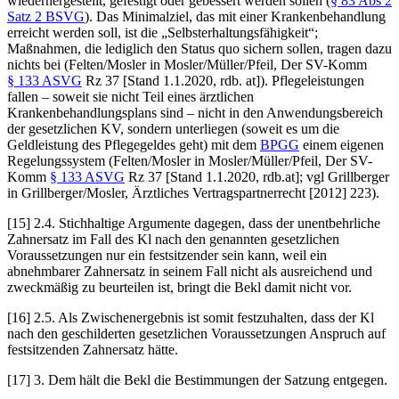
wiederhergestellt, gefestigt oder gebessert werden sollen (
§ 83 Abs 2
Satz 2 BSVG
). Das Minimalziel, das mit einer Krankenbehandlung
erreicht werden soll, ist die „Selbsterhaltungsfähigkeit“;
Maßnahmen, die lediglich den Status quo sichern sollen, tragen dazu
nichts bei (
Felten/Mosler
in
Mosler/Müller/Pfeil
, Der SV-Komm
§ 133 ASVG
Rz 37 [Stand 1.1.2020, rdb. at]). Pflegeleistungen
fallen – soweit sie nicht Teil eines ärztlichen
Krankenbehandlungsplans sind – nicht in den Anwendungsbereich
der gesetzlichen KV, sondern unterliegen (soweit es um die
Geldleistung des Pflegegeldes geht) mit dem
BPGG
einem eigenen
Regelungssystem (
Felten/Mosler
in
Mosler/Müller/Pfeil
, Der SV-
Komm
§ 133 ASVG
Rz 37 [Stand 1.1.2020, rdb.at]; vgl
Grillberger
in
Grillberger/Mosler
, Ärztliches Vertragspartnerrecht [2012] 223).
[15]
2.4.
Stichhaltige Argumente dagegen, dass der unentbehrliche
Zahnersatz im Fall des Kl nach den genannten gesetzlichen
Voraussetzungen nur ein festsitzender sein kann, weil ein
abnehmbarer Zahnersatz in seinem Fall nicht als ausreichend und
zweckmäßig zu beurteilen ist, bringt die Bekl damit nicht vor.
[16]
2.5.
Als Zwischenergebnis ist somit festzuhalten, dass der Kl
nach den geschilderten gesetzlichen Voraussetzungen Anspruch auf
festsitzenden Zahnersatz hätte.
[17]
3.
Dem hält die Bekl die Bestimmungen der Satzung entgegen.