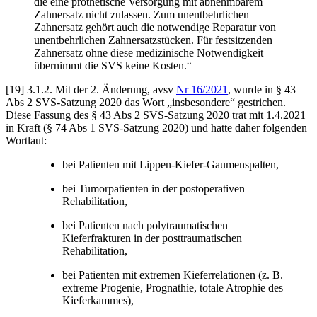
die eine prothetische Versorgung mit abnehmbarem
Zahnersatz nicht zulassen. Zum unentbehrlichen
Zahnersatz gehört auch die notwendige Reparatur von
unentbehrlichen Zahnersatzstücken. Für festsitzenden
Zahnersatz ohne diese medizinische Notwendigkeit
übernimmt die SVS keine Kosten.“
[19]
3.1.2.
Mit der 2. Änderung, avsv
Nr 16/2021
, wurde in § 43
Abs 2 SVS-Satzung 2020 das Wort „insbesondere“ gestrichen.
Diese Fassung des § 43 Abs 2 SVS-Satzung 2020 trat mit 1.4.2021
in Kraft (§ 74 Abs 1 SVS-Satzung 2020) und hatte daher folgenden
Wortlaut:
bei Patienten mit Lippen-Kiefer-Gaumenspalten,
bei Tumorpatienten in der postoperativen
Rehabilitation,
bei Patienten nach polytraumatischen
Kieferfrakturen in der posttraumatischen
Rehabilitation,
bei Patienten mit extremen Kieferrelationen (z. B.
extreme Progenie, Prognathie, totale Atrophie des
Kieferkammes),