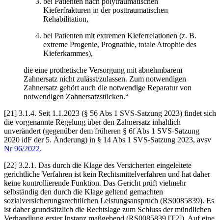
bei Patienten nach polytraumatischen
Kieferfrakturen in der posttraumatischen
Rehabilitation,
bei Patienten mit extremen Kieferrelationen (z. B.
extreme Progenie, Prognathie, totale Atrophie des
Kieferkammes),
die eine prothetische Versorgung mit abnehmbarem
Zahnersatz nicht zulässt/zulassen. Zum notwendigen
Zahnersatz gehört auch die notwendige Reparatur von
notwendigen Zahnersatzstücken.“
[21]
3.1.4.
Seit 1.1.2023 (§ 56 Abs 1 SVS-Satzung 2023) findet sich
die vorgenannte Regelung über den Zahnersatz inhaltlich
unverändert (gegenüber dem früheren § 6f Abs 1 SVS-Satzung
2020 idF der 5. Änderung) in § 14 Abs 1 SVS-Satzung 2023, avsv
Nr 96/2022
.
[22]
3.2.1.
Das durch die Klage des Versicherten eingeleitete
gerichtliche Verfahren ist kein Rechtsmittelverfahren und hat daher
keine kontrollierende Funktion. Das Gericht prüft vielmehr
selbständig den durch die Klage geltend gemachten
sozialversicherungsrechtlichen Leistungsanspruch (RS0085839). Es
ist daher grundsätzlich die Rechtslage zum Schluss der mündlichen
Verhandlung erster Instanz maßgebend (RS0085839 [T2]). Auf eine