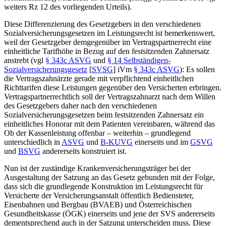
weiters Rz 12 des vorliegenden Urteils).
Diese Differenzierung des Gesetzgebers in den verschiedenen
Sozialversicherungsgesetzen im Leistungsrecht ist bemerkenswert,
weil der Gesetzgeber demgegenüber im Vertragspartnerrecht eine
einheitliche Tarifhöhe in Bezug auf den festsitzenden Zahnersatz
anstrebt (vgl
§ 343c ASVG
und
§ 14 Selbständigen-
Sozialversicherungsgesetz
[
SVSG
] iVm
§ 343c ASVG
): Es sollen
die Vertragszahnärzte gerade mit verpflichtend einheitlichen
Richttarifen diese Leistungen gegenüber den Versicherten erbringen.
Vertragspartnerrechtlich soll der Vertragszahnarzt nach dem Willen
des Gesetzgebers daher nach den verschiedenen
Sozialversicherungsgesetzen beim festsitzenden Zahnersatz ein
einheitliches Honorar mit dem Patienten vereinbaren, während das
Ob der Kassenleistung offenbar – weiterhin – grundlegend
unterschiedlich in
ASVG
und
B-KUVG
einerseits und im
GSVG
und
BSVG
andererseits konstruiert ist.
Nun ist der zuständige Krankenversicherungsträger bei der
Ausgestaltung der Satzung an das Gesetz gebunden mit der Folge,
dass sich die grundlegende Konstruktion im Leistungsrecht für
Versicherte der Versicherungsanstalt öffentlich Bediensteter,
Eisenbahnen und Bergbau (BVAEB) und Österreichischen
Gesundheitskasse (ÖGK) einerseits und jene der SVS andererseits
dementsprechend auch in der Satzung unterscheiden muss. Diese