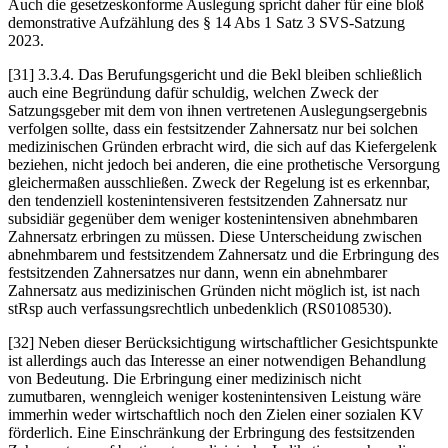
Auch die gesetzeskonforme Auslegung spricht daher für eine bloß
demonstrative Aufzählung des § 14 Abs 1 Satz 3 SVS-Satzung
2023.
[31]
3.3.4.
Das Berufungsgericht und die Bekl bleiben schließlich
auch eine Begründung dafür schuldig, welchen Zweck der
Satzungsgeber mit dem von ihnen vertretenen Auslegungsergebnis
verfolgen sollte, dass ein festsitzender Zahnersatz nur bei solchen
medizinischen Gründen erbracht wird, die sich auf das Kiefergelenk
beziehen, nicht jedoch bei anderen, die eine prothetische Versorgung
gleichermaßen ausschließen. Zweck der Regelung ist es erkennbar,
den tendenziell kostenintensiveren festsitzenden Zahnersatz nur
subsidiär gegenüber dem weniger kostenintensiven abnehmbaren
Zahnersatz erbringen zu müssen. Diese Unterscheidung zwischen
abnehmbarem und festsitzendem Zahnersatz und die Erbringung des
festsitzenden Zahnersatzes nur dann, wenn ein abnehmbarer
Zahnersatz aus medizinischen Gründen nicht möglich ist, ist nach
stRsp auch verfassungsrechtlich unbedenklich (RS0108530).
[32] Neben dieser Berücksichtigung wirtschaftlicher Gesichtspunkte
ist allerdings auch das Interesse an einer notwendigen Behandlung
von Bedeutung. Die Erbringung einer medizinisch nicht
zumutbaren, wenngleich weniger kostenintensiven Leistung wäre
immerhin weder wirtschaftlich noch den Zielen einer sozialen KV
förderlich. Eine Einschränkung der Erbringung des festsitzenden