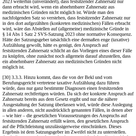
2023 weiterhin (unverändert), dass festsitzender Zahnersatz nur
dann erbracht wird, wenn ein abnehmbarer Zahnersatz aus
medizinischen Gründen nicht möglich ist. Würde man den
nachfolgenden Satz so verstehen, dass festsitzender Zahnersatz nur
in den dort aufgezählten (konkreten medizinischen) Fällen erbracht
wird, wäre das Abstellen auf (allgemeine) medizinische Gründe in
§ 14 Abs 1 Satz 2 SVS-Satzung 2023 ohne normative Konsequenz.
Hätte der Satzungsgeber tatsächlich eine dermaßen enge (taxative)
Aufzählung gewollt, hätte es genügt, den Anspruch auf
festsitzenden Zahnersatz schlicht an das Vorliegen eines dieser Fälle
zu knüpfen, ohne zunächst noch allgemein darauf abzustellen, dass
ein abnehmbarer Zahnersatz aus medizinischen Gründen nicht
möglich ist.
[30]
3.3.3.
Hinzu kommt, dass die von der Bekl und vom
Berufungsgericht vertretene taxative Aufzählung dazu führen
würde, dass nur ganz bestimmte Diagnosen einen festsitzenden
Zahnersatz rechtfertigen würden. Da sich der konkrete Anspruch auf
Zahnersatz bereits aus dem Gesetz ergibt und nur die nähere
Ausgestaltung der Satzung überlassen wird, würde diese Auslegung
in allen anderen, nicht ausdrücklich genannten Fällen, in denen aber
– wie hier – die gesetzlichen Voraussetzungen des Anspruchs auf
festsitzenden Zahnersatz erfüllt wären, den gesetzlichen Anspruch
auf die Pflichtleistung unzulässigerweise einschränken. Dieses
Ergebnis ist dem Satzungsgeber im Zweifel nicht zu unterstellen.