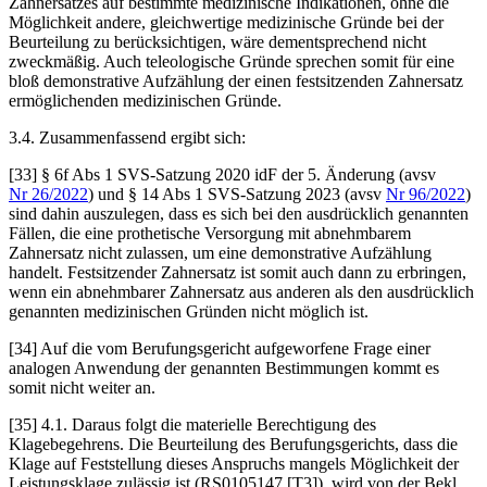
Zahnersatzes auf bestimmte medizinische Indikationen, ohne die
Möglichkeit andere, gleichwertige medizinische Gründe bei der
Beurteilung zu berücksichtigen, wäre dementsprechend nicht
zweckmäßig. Auch teleologische Gründe sprechen somit für eine
bloß demonstrative Aufzählung der einen festsitzenden Zahnersatz
ermöglichenden medizinischen Gründe.
3.4.
Zusammenfassend ergibt sich:
[33] § 6f Abs 1 SVS-Satzung 2020 idF der 5. Änderung (avsv
Nr 26/2022
) und § 14 Abs 1 SVS-Satzung 2023 (avsv
Nr 96/2022
)
sind dahin auszulegen, dass es sich bei den ausdrücklich genannten
Fällen, die eine prothetische Versorgung mit abnehmbarem
Zahnersatz nicht zulassen, um eine demonstrative Aufzählung
handelt. Festsitzender Zahnersatz ist somit auch dann zu erbringen,
wenn ein abnehmbarer Zahnersatz aus anderen als den ausdrücklich
genannten medizinischen Gründen nicht möglich ist.
[34] Auf die vom Berufungsgericht aufgeworfene Frage einer
analogen Anwendung der genannten Bestimmungen kommt es
somit nicht weiter an.
[35]
4.1.
Daraus folgt die materielle Berechtigung des
Klagebegehrens. Die Beurteilung des Berufungsgerichts, dass die
Klage auf Feststellung dieses Anspruchs mangels Möglichkeit der
Leistungsklage zulässig ist (RS0105147 [T3]), wird von der Bekl