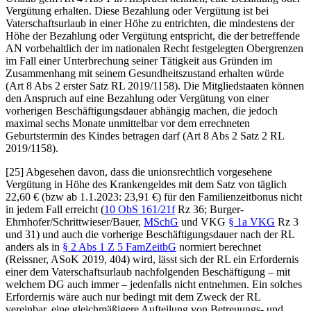
Vergütung erhalten. Diese Bezahlung oder Vergütung ist bei
Vaterschaftsurlaub in einer Höhe zu entrichten, die mindestens der
Höhe der Bezahlung oder Vergütung entspricht, die der betreffende
AN vorbehaltlich der im nationalen Recht festgelegten Obergrenzen
im Fall einer Unterbrechung seiner Tätigkeit aus Gründen im
Zusammenhang mit seinem Gesundheitszustand erhalten würde
(Art 8 Abs 2 erster Satz RL 2019/1158). Die Mitgliedstaaten können
den Anspruch auf eine Bezahlung oder
Vergütung von einer
vorherigen
Beschäftigungsdauer abhängig machen, die jedoch
maximal sechs Monate unmittelbar vor dem errechneten
Geburtstermin des Kindes betragen darf (Art 8 Abs 2 Satz 2 RL
2019/1158).
[25] Abgesehen davon, dass die unionsrechtlich vorgesehene
Vergütung in Höhe des Krankengeldes mit dem Satz von täglich
22,60 € (bzw ab 1.1.2023: 23,91 €) für den Familienzeitbonus nicht
in jedem Fall erreicht (
10 ObS 161/21f
Rz 36;
Burger-
Ehrnhofer/Schrittwieser/Bauer
,
MSchG
und VKG
§ 1a VKG
Rz 3
und 31) und auch die vorherige Beschäftigungsdauer nach der RL
anders als in
§ 2 Abs 1 Z 5 FamZeitbG
normiert berechnet
(
Reissner
, ASoK 2019, 404) wird, lässt sich der RL ein Erfordernis
einer dem Vaterschaftsurlaub nachfolgenden Beschäftigung – mit
welchem DG auch immer – jedenfalls nicht entnehmen. Ein solches
Erfordernis wäre auch nur bedingt mit dem Zweck der RL
vereinbar, eine gleichmäßigere Aufteilung von Betreuungs- und