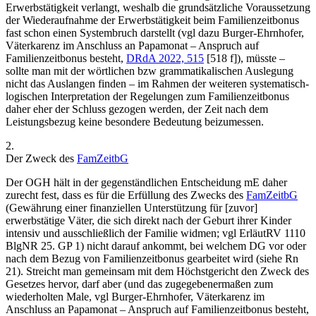
Erwerbstätigkeit verlangt, weshalb die grundsätzliche Voraussetzung
der Wiederaufnahme der Erwerbstätigkeit beim Familienzeitbonus
fast schon einen Systembruch darstellt (vgl dazu
Burger-Ehrnhofer
,
Väterkarenz im Anschluss an Papamonat – Anspruch auf
Familienzeitbonus besteht,
DRdA 2022, 515
[518 f]
), müsste –
sollte man mit der wörtlichen bzw grammatikalischen Auslegung
nicht das Auslangen finden – im Rahmen der weiteren systematisch-
logischen Interpretation der Regelungen zum Familienzeitbonus
daher eher der Schluss gezogen werden, der Zeit nach dem
Leistungsbezug keine besondere Bedeutung beizumessen.
2.
Der Zweck des
FamZeitbG
Der OGH hält in der gegenständlichen Entscheidung mE daher
zurecht fest, dass es für die Erfüllung des Zwecks des
FamZeitbG
(Gewährung einer finanziellen Unterstützung für [zuvor]
erwerbstätige Väter, die sich direkt nach der Geburt ihrer Kinder
intensiv und ausschließlich der Familie widmen; vgl ErläutRV 1110
BlgNR 25. GP 1) nicht darauf ankommt, bei welchem DG vor oder
nach dem Bezug von Familienzeitbonus gearbeitet wird (siehe Rn
21). Streicht man gemeinsam mit dem Höchstgericht den Zweck des
Gesetzes hervor, darf aber (und das zugegebenermaßen zum
wiederholten Male, vgl
Burger-Ehrnhofer
, Väterkarenz im
Anschluss an Papamonat – Anspruch auf Familienzeitbonus besteht,