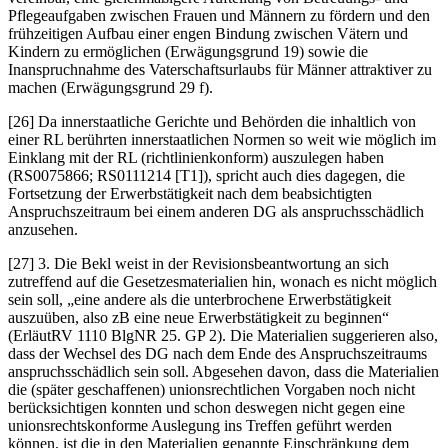
Pflegeaufgaben zwischen Frauen und Männern zu fördern und den
frühzeitigen Aufbau einer engen Bindung zwischen Vätern und
Kindern zu ermöglichen (Erwägungsgrund 19) sowie die
Inanspruchnahme des Vaterschaftsurlaubs für Männer attraktiver zu
machen (Erwägungsgrund 29 f).
[26] Da innerstaatliche Gerichte und Behörden die inhaltlich von
einer RL berührten innerstaatlichen Normen so weit wie möglich im
Einklang mit der RL (richtlinienkonform) auszulegen haben
(RS0075866; RS0111214 [T1]), spricht auch dies dagegen, die
Fortsetzung der Erwerbstätigkeit nach dem beabsichtigten
Anspruchszeitraum bei einem anderen DG als anspruchsschädlich
anzusehen.
[27]
3.
Die Bekl weist in der Revisionsbeantwortung an sich
zutreffend auf die Gesetzesmaterialien hin, wonach es nicht möglich
sein soll, „
eine andere als die unterbrochene Erwerbstätigkeit
auszuüben, also zB eine neue Erwerbstätigkeit zu beginnen
“
(ErläutRV 1110 BlgNR 25. GP 2). Die Materialien suggerieren also,
dass der Wechsel des DG nach dem Ende des Anspruchszeitraums
anspruchsschädlich sein soll. Abgesehen davon, dass die Materialien
die (später geschaffenen) unionsrechtlichen Vorgaben noch nicht
berücksichtigen konnten und schon deswegen nicht gegen eine
unionsrechtskonforme Auslegung ins Treffen geführt werden
können, ist die in den Materialien genannte Einschränkung dem