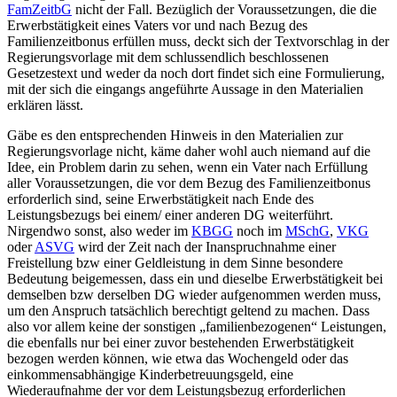
FamZeitbG
nicht der Fall. Bezüglich der Voraussetzungen, die die
Erwerbstätigkeit eines Vaters vor und nach Bezug des
Familienzeitbonus erfüllen muss, deckt sich der Textvorschlag in der
Regierungsvorlage mit dem schlussendlich beschlossenen
Gesetzestext und weder da noch dort findet sich eine Formulierung,
mit der sich die eingangs angeführte Aussage in den Materialien
erklären lässt.
Gäbe es den entsprechenden Hinweis in den Materialien zur
Regierungsvorlage nicht, käme daher wohl auch niemand auf die
Idee, ein Problem darin zu sehen, wenn ein Vater nach Erfüllung
aller Voraussetzungen, die vor dem Bezug des Familienzeitbonus
erforderlich sind, seine Erwerbstätigkeit nach Ende des
Leistungsbezugs bei einem/ einer anderen DG weiterführt.
Nirgendwo sonst, also weder im
KBGG
noch im
MSchG
,
VKG
oder
ASVG
wird der Zeit nach der Inanspruchnahme einer
Freistellung bzw einer Geldleistung in dem Sinne besondere
Bedeutung beigemessen, dass ein und dieselbe Erwerbstätigkeit bei
demselben bzw derselben DG wieder aufgenommen werden muss,
um den Anspruch tatsächlich berechtigt geltend zu machen. Dass
also vor allem keine der sonstigen „familienbezogenen“ Leistungen,
die ebenfalls nur bei einer zuvor bestehenden Erwerbstätigkeit
bezogen werden können, wie etwa das Wochengeld oder das
einkommensabhängige Kinderbetreuungsgeld, eine
Wiederaufnahme der vor dem Leistungsbezug erforderlichen