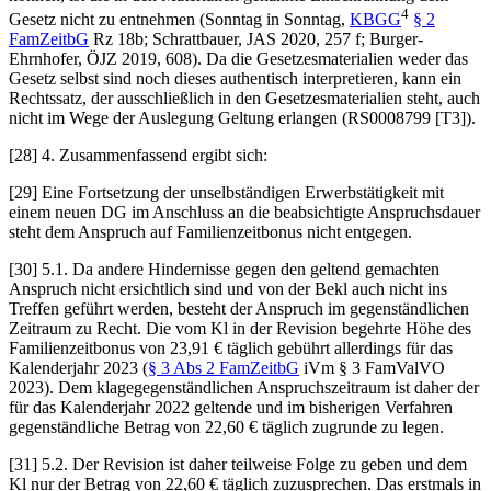
4
Gesetz nicht zu entnehmen (
Sonntag
in
Sonntag
,
KBGG
§ 2
FamZeitbG
Rz 18b;
Schrattbauer
, JAS 2020, 257 f;
Burger-
Ehrnhofer
, ÖJZ 2019, 608). Da die Gesetzesmaterialien weder das
Gesetz selbst sind noch dieses authentisch interpretieren, kann ein
Rechtssatz, der ausschließlich in den Gesetzesmaterialien steht, auch
nicht im Wege der Auslegung Geltung erlangen (RS0008799 [T3]).
[28]
4.
Zusammenfassend ergibt sich:
[29] Eine Fortsetzung der unselbständigen Erwerbstätigkeit mit
einem neuen DG im Anschluss an die beabsichtigte Anspruchsdauer
steht dem Anspruch auf Familienzeitbonus nicht entgegen.
[30]
5.1.
Da andere Hindernisse gegen den geltend gemachten
Anspruch nicht ersichtlich sind und von der Bekl auch nicht ins
Treffen geführt werden, besteht der Anspruch im gegenständlichen
Zeitraum zu Recht. Die vom Kl in der Revision begehrte Höhe des
Familienzeitbonus von 23,91 € täglich gebührt allerdings für das
Kalenderjahr 2023 (
§ 3 Abs 2 FamZeitbG
iVm § 3 FamValVO
2023). Dem klagegegenständlichen Anspruchszeitraum ist daher der
für das Kalenderjahr 2022 geltende und im bisherigen Verfahren
gegenständliche Betrag von 22,60 € täglich zugrunde zu legen.
[31]
5.2.
Der Revision ist daher teilweise Folge zu geben und dem
Kl nur der Betrag von 22,60 € täglich zuzusprechen. Das erstmals in