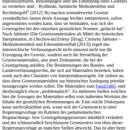
reproduzierbaren, Bekundungen über die Entstehung eines Gesetzes
zu verstehen sind –
Bydlinski
, Juristische Methodenlehre und
2
Rechtsbegriff
[2012] 36) machen normalerweise Gesetze
verständlicher, lassen deren Aussage leichter interpretieren, sofern
angenommen werden kann, dass sie beinhalten, was sich der
Gesetzgeber bei den einzelnen gesetzlichen Normen „gedacht hat“.
Nach
Jabloner
(Die Gesetzesmaterialien als Mittel der historischen
Interpretation, in
Olechowski/Zeleny
[Hrsg],
Clemens Jabloner
–
Methodenreinheit und Erkenntnisvielfalt [2013]) regelt das
österreichische Verfassungsrecht nicht umsonst nicht nur die
Erzeugung der Gesetze, sondern auch die Herstellung der
Gesetzesmaterialien, also jener Dokumente, die bei der
Gesetzgebung anfallen. Die Bestimmungen des Bundes- und
Landesverfassungsrechts, die sich auf Materialien beziehen, haben
somit auch den Charakter von Interpretationsregeln. Sie ordnen an,
dass diese Gesetzesmaterialien zur historischen Auslegung prioritär
herangezogen werden sollen.
Die Materialien zum
FamZeitbG
sind
diesbezüglich etwas „problematisch“. An mehreren Stellen weichen
hier die Aussagen der Materialien selbst vom äußersten Wortsinn der
Inhalte der gesetzlichen Bestimmungen ab. Eine solche Diskrepanz
kann nachvollziehbar sein, wenn sich der Gesetzestext in einer
Regierungsvorlage im Rahmen des parlamentarischen
Begutachtungs- bzw Gesetzgebungsprozesses inhaltlich verändert
und der schlussendlich beschlossene Gesetzestext von eben dieser
Regierungsvorlage an manchen Stellen abweicht. Das ist aber beim