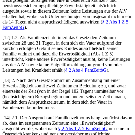
Bezugsbeginn durchgehend eine in Österreich kranken- und
pensionsversicherungspflichtige Erwerbstätigkeit tatsächlich
ausgeübt sowie in diesem Zeitraum keine Leistungen aus der AlV
erhalten hat, wobei sich Unterbrechungen von insgesamt nicht mehr
als 14 Tagen nicht anspruchsschädigend auswirken (
§ 2 Abs 1 Z 5
FamZeitbG
).
[12]
1.2.
Als Familienzeit definiert das Gesetz den Zeitraum
zwischen 28 und 31 Tagen, in dem sich ein Vater aufgrund der
kürzlich erfolgten Geburt seines Kindes ausschließlich seiner
Familie widmet und dazu die Erwerbstätigkeit (Abs 1 Z 5)
unterbricht, keine andere Erwerbstätigkeit ausübt, keine Leistungen
aus der AlV sowie keine Entgeltfortzahlung aufgrund von oder
Leistungen bei Krankheit erhält (
§ 2 Abs 4 FamZeitbG
).
[13]
2.
Nach dem Gesetz kommt im Zusammenhang mit einer
Erwerbstätigkeit somit zwei Zeiträumen Bedeutung zu, und zwar
einerseits der Zeit (von in der Regel 182 Tagen) unmittelbar vor
(beabsichtigtem) Bezugsbeginn und andererseits der Zeit danach,
nämlich dem Anspruchszeitraum, in dem sich der Vater in
Familienzeit befinden muss.
[14]
2.1.
Der Anspruch auf Familienzeitbonus hängt zunächst davon
ab, dass im erstgenannten Zeitraum eine „Erwerbstätigkeit“
ausgeübt wurde, wobei nach
§ 2 Abs 1 Z 5 FamZeitbG
nur eine in
Österreich kranken- und pensionsversicherungspflichtige