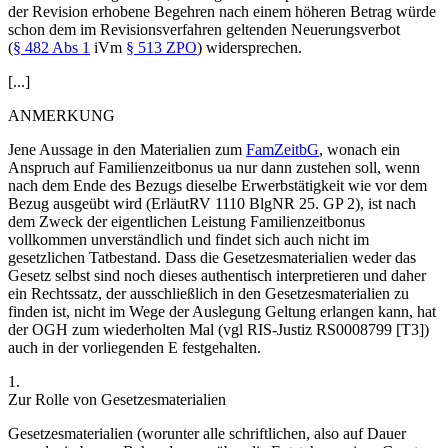
der Revision erhobene Begehren nach einem höheren Betrag würde
schon dem im Revisionsverfahren geltenden Neuerungsverbot
(
§ 482 Abs 1
iVm
§ 513 ZPO
) widersprechen.
[...]
ANMERKUNG
Jene Aussage in den Materialien zum
FamZeitbG
, wonach ein
Anspruch auf Familienzeitbonus ua nur dann zustehen soll, wenn
nach dem Ende des Bezugs dieselbe Erwerbstätigkeit wie vor dem
Bezug ausgeübt wird (ErläutRV 1110 BlgNR 25. GP 2), ist nach
dem Zweck der eigentlichen Leistung Familienzeitbonus
vollkommen unverständlich und findet sich auch nicht im
gesetzlichen Tatbestand. Dass die Gesetzesmaterialien weder das
Gesetz selbst sind noch dieses authentisch interpretieren und daher
ein Rechtssatz, der ausschließlich in den Gesetzesmaterialien zu
finden ist, nicht im Wege der Auslegung Geltung erlangen kann, hat
der OGH zum wiederholten Mal (vgl RIS-Justiz RS0008799 [T3])
auch in der vorliegenden E festgehalten.
1.
Zur Rolle von Gesetzesmaterialien
Gesetzesmaterialien (worunter alle schriftlichen, also auf Dauer