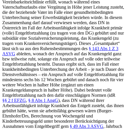
Vereinbarkeitsrichtlinie erfüllt, wonach während eines
Vaterschaftsurlaubs eine Vergütung in Höhe jener Leistung zusteht,
die der beziehende Vater im Falle einer gesundheitsbedingten
Unterbrechung seiner Erwerbstätigkeit beziehen würde. In diesem
Zusammenhang darf darauf verwiesen werden, dass DN in
Österreich im Fall der Arbeitsunfähigkeit infolge Krankheit primär
(volle) Entgeltfortzahlung (zu tragen von den DG) gebührt und nur
subsidiär eine Sozialversicherungsleistung, das Krankengeld (zu
tragen vom Krankenversicherungsträger). Dieses „Gesamtpaket“
lässt sich ua aus den Ruhensbestimmungen des
§ 143 Abs 1 Z 3
ASVG
ableiten, wonach der Anspruch auf das Krankengeld ganz
bzw teilweise ruht, solange ein Anspruch auf volle oder teilweise
Entgeltfortzahlung besteht. Daraus ergibt sich, dass im Fall einer
krankheitsbedingten Unterbrechung der Arbeit – je nach Dauer des
Dienstverhältnisses – ein Anspruch auf volle Entgeltfortzahlung für
mindestens sechs bis 12 Wochen gebührt und danach noch für vier
weitere Wochen in halber Höhe (ergänzt um einen
Krankengeldanspruch in halber Höhe). Dabei bedeutet volle
Entgeltfortzahlung nach den dafür einschlägigen Normen (idR
§§ 2 f EFZG
,
§ 8 Abs 1 AngG
), dass DN während ihrer
Arbeitsunfähigkeit infolge Krankheit das Entgelt zusteht, das ihnen
gebührt hätte, wenn sie arbeitsfähig gewesen wären (
Burger-
Ehrnhofer/Drs
, Berechnung von Wochengeld und
Kinderbetreuungsgeld unter besonderer Berücksichtigung der
Ausnahmen vom Entgeltbegriff gem
§ 49 Abs 3 ASVG
, Jahrbuch