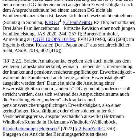
bei mehreren DG hintereinander) ausgeübten Erwerbstätigkeit nach
dem Anspruchszeitraum bei einem anderen DG nicht als
Familienzeit anzusehen ist, lassen sich dem Gesetz nicht entnehmen
4
(Sonntag in Sonntag,
KBGG
§ 2 FamZeitbG
Rz 18b;
Schrattbauer
,
Drei Jahre Familienzeitbonus – kritische Revision einer noch jungen
Familienleistung, JAS 2020, 244 [257 f];
Burger-Ehrnhofer
,
Anmerkung zu
OGH
10 ObS 10/19x
, EvBl 2019/90, 606 [608]; im
Ergebnis ebenso
Reissner
, Der „Papamonat“ aus sozialrechtlicher
Sicht, ASoK 2019, 402 [410]).
[18]
2.2.2.
Solche Anhaltspunkte ergeben sich auch nicht aus dem
weiteren Tatbestandsmerkmal, wonach – neben der Unterbrechung
der krankenund pensionsversicherungspflichtigen Erwerbstätigkeit –
während der Familienzeit auch keine „andere Erwerbstätigkeit“
ausgeübt werden darf. Damit ist nicht die Ausübung einer
Erwerbstätigkeit zu einem „anderen“ DG gemeint, sondern es soll
erreicht werden, dass sich während des Anspruchszeitraums auch
die Ausübung einer „anderen“ als kranken- und
pensionsversicherungspflichtigen Erwerbstätigkeit, also einer
geringfügigen Beschäftigung oder einer solchen unter der
Versicherungsgrenze, anspruchsschädlich auswirkt (
Holzmann-
Windhofer/Kuranda
in
Holzmann-Windhofer/Weißenböck
,
2
Kinderbetreuungsgeldgesetz
[2022]
§ 2 FamZeitbG
350).
Entgegen der Ansicht des Berufungsgerichts ist dieses