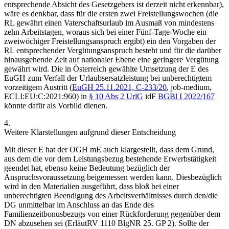
entsprechende Absicht des Gesetzgebers ist derzeit nicht erkennbar),
wäre es denkbar, dass für die ersten zwei Freistellungswochen (die
RL gewährt einen Vaterschaftsurlaub im Ausmaß von mindestens
zehn Arbeitstagen, woraus sich bei einer Fünf-Tage-Woche ein
zweiwöchiger Freistellungsanspruch ergibt) ein den Vorgaben der
RL entsprechender Vergütungsanspruch besteht und für die darüber
hinausgehende Zeit auf nationaler Ebene eine geringere Vergütung
gewährt wird. Die in Österreich gewählte Umsetzung der E des
EuGH zum Verfall der Urlaubsersatzleistung bei unberechtigtem
vorzeitigem Austritt (
EuGH
25.11.2021,
C-233/20
,
job-medium
,
ECLI:EU:C:2021:960) in
§ 10 Abs 2 UrlG
idF
BGBl I 2022/167
könnte dafür als Vorbild dienen.
4.
Weitere Klarstellungen aufgrund dieser Entscheidung
Mit dieser E hat der OGH mE auch klargestellt, dass dem Grund,
aus dem die vor dem Leistungsbezug bestehende Erwerbstätigkeit
geendet hat, ebenso keine Bedeutung bezüglich der
Anspruchsvoraussetzung beigemessen werden kann. Diesbezüglich
wird in den Materialien ausgeführt, dass bloß bei einer
unberechtigten Beendigung des Arbeitsverhältnisses durch den/die
DG unmittelbar im Anschluss an das Ende des
Familienzeitbonusbezugs von einer Rückforderung gegenüber dem
DN abzusehen sei (ErläutRV 1110 BlgNR 25. GP 2). Sollte der