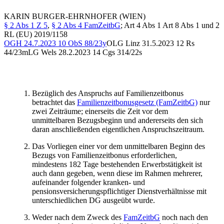
KARIN
BURGER-EHRNHOFER
(WIEN)
§ 2 Abs 1 Z 5
,
§ 2 Abs 4 FamZeitbG
; Art 4 Abs 1 Art 8 Abs 1 und 2
RL (EU) 2019/1158
OGH
24.7.2023
10 ObS 88/23y
OLG Linz
31.5.2023
12 Rs
44/23m
LG Wels
28.2.2023
14 Cgs 314/22s
Bezüglich des Anspruchs auf Familienzeitbonus
betrachtet das
Familienzeitbonusgesetz (FamZeitbG)
nur
zwei Zeiträume; einerseits die Zeit vor dem
unmittelbaren Bezugsbeginn und andererseits den sich
daran anschließenden eigentlichen Anspruchszeitraum.
Das Vorliegen einer vor dem unmittelbaren Beginn des
Bezugs von Familienzeitbonus erforderlichen,
mindestens 182 Tage bestehenden Erwerbstätigkeit ist
auch dann gegeben, wenn diese im Rahmen mehrerer,
aufeinander folgender kranken- und
pensionsversicherungspflichtiger Dienstverhältnisse mit
unterschiedlichen DG ausgeübt wurde.
Weder nach dem Zweck des
FamZeitbG
noch nach den