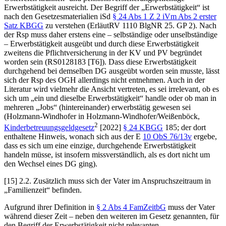
Erwerbstätigkeit ausreicht. Der Begriff der „Erwerbstätigkeit“ ist
nach den Gesetzesmaterialien iSd
§ 24 Abs 1 Z 2 iVm Abs 2 erster
Satz KBGG
zu verstehen (ErläutRV 1110 BlgNR 25. GP 2). Nach
der Rsp muss daher erstens eine – selbständige oder unselbständige
– Erwerbstätigkeit ausgeübt und durch diese Erwerbstätigkeit
zweitens die Pflichtversicherung in der KV und PV begründet
worden sein (RS0128183 [T6]). Dass diese Erwerbstätigkeit
durchgehend bei demselben DG ausgeübt worden sein musste, lässt
sich der Rsp des OGH allerdings nicht entnehmen. Auch in der
Literatur wird vielmehr die Ansicht vertreten, es sei irrelevant, ob es
sich um „ein und dieselbe Erwerbstätigkeit“ handle oder ob man in
mehreren „Jobs“ (hintereinander) erwerbstätig gewesen sei
(
Holzmann-Windhofer
in
Holzmann-Windhofer/Weißenböck
,
2
Kinderbetreuungsgeldgesetz
[2022]
§ 24 KBGG
185; der dort
enthaltene Hinweis, wonach sich aus der E
10 ObS 76/13v
ergebe,
dass es sich um eine einzige, durchgehende Erwerbstätigkeit
handeln müsse, ist insofern missverständlich, als es dort nicht um
den Wechsel eines DG ging).
[15]
2.2.
Zusätzlich muss sich der Vater im Anspruchszeitraum in
„Familienzeit“ befinden.
Aufgrund ihrer Definition in
§ 2 Abs 4 FamZeitbG
muss der Vater
während dieser Zeit – neben den weiteren im Gesetz genannten, für
den Begriff der Erwerbstätigkeit nicht relevanten