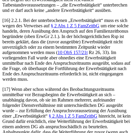
Tatbestandsvoraussetzungen – „die Erwerbstätigkeit“ unterbrechen
und er darf auch keine „andere Erwerbstätigkeit“ ausüben.
[16] 2.2.1. Bei der unterbrochenen „Erwerbstätigkeit“ muss es sich
wegen des Verweises auf
§ 2 Abs 1 Z 5 FamZeitbG
um eine solche
handeln, deren Ausübung den Anspruch auf den Familienzeitbonus
begründete (oben ErwGr 2.1.). In der höchstgerichtlichen Rsp ist
bereits geklärt, dass die (zuvor ausgeübte) Erwerbstätigkeit nicht
unverzüglich oder zu einem bestimmten Zeitpunkt wieder
aufgenommen werden muss (
10 ObS 157/21t
Rz 26, 33). Im
vorliegenden Fall wurde aber ohnedies eine Erwerbstätigkeit
unmittelbar nach Ende des Anspruchszeitraums ausgeübt, sodass auf
die Frage, ob überhaupt die Fortführung der Erwerbstätigkeit nach
Ende des Anspruchszeitraums erforderlich ist, nicht eingegangen
werden muss.
[17] Wenn aber schon während des Beobachtungszeitraums
unmittelbar vor Bezugsbeginn die Erwerbstätigkeit an sich –
unabhängig davon, ob sie im Rahmen mehrerer, aufeinander
folgender Dienstverhältnisse mit unterschiedlichen DG ausgeübt
wurde – zur Erfüllung der Anspruchsvoraussetzung der Ausübung
einer „Erwerbstätigkeit“
§ 2 Abs 1 Z 5 FamZeitbG
hinreicht, ist kein
Grund dafür ersichtlich, eine Weiterführung der Erwerbstätigkeit bei
einem anderen DG als anspruchsschädlich zu beurteilen.
Anhaltspunkte dafür, dass die Weiterführung der zuvor (wenn auch