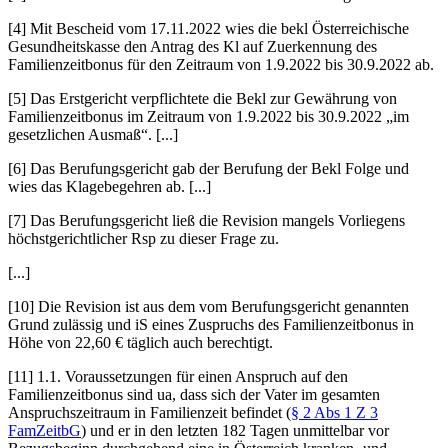
[4] Mit
Bescheid
vom 17.11.2022 wies die bekl Österreichische
Gesundheitskasse den Antrag des Kl auf Zuerkennung des
Familienzeitbonus für den Zeitraum von 1.9.2022 bis 30.9.2022 ab.
[5] Das
Erstgericht
verpflichtete die Bekl zur Gewährung von
Familienzeitbonus im Zeitraum von 1.9.2022 bis 30.9.2022 „im
gesetzlichen Ausmaß“. [...]
[6] Das
Berufungsgericht
gab der Berufung der Bekl Folge und
wies das Klagebegehren ab. [...]
[7] Das Berufungsgericht ließ die Revision mangels Vorliegens
höchstgerichtlicher Rsp zu dieser Frage zu.
[...]
[10] Die Revision ist aus dem vom Berufungsgericht genannten
Grund zulässig und iS eines Zuspruchs des Familienzeitbonus in
Höhe von 22,60 € täglich auch berechtigt.
[11]
1.1.
Voraussetzungen für einen Anspruch auf den
Familienzeitbonus sind ua, dass sich der Vater im gesamten
Anspruchszeitraum in Familienzeit befindet (
§ 2 Abs 1 Z 3
FamZeitbG
) und er in den letzten 182 Tagen unmittelbar vor