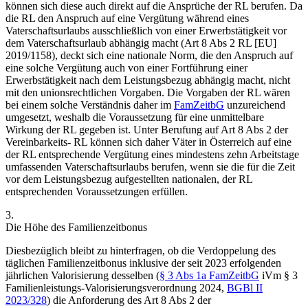
können sich diese auch direkt auf die Ansprüche der RL berufen. Da
die RL den Anspruch auf eine Vergütung während eines
Vaterschaftsurlaubs ausschließlich von einer Erwerbstätigkeit vor
dem Vaterschaftsurlaub abhängig macht (Art 8 Abs 2 RL [EU]
2019/1158), deckt sich eine nationale Norm, die den Anspruch auf
eine solche Vergütung auch von einer Fortführung einer
Erwerbstätigkeit nach dem Leistungsbezug abhängig macht, nicht
mit den unionsrechtlichen Vorgaben. Die Vorgaben der RL wären
bei einem solche Verständnis daher im
FamZeitbG
unzureichend
umgesetzt, weshalb die Voraussetzung für eine unmittelbare
Wirkung der RL gegeben ist. Unter Berufung auf Art 8 Abs 2 der
Vereinbarkeits- RL können sich daher Väter in Österreich auf eine
der RL entsprechende Vergütung eines mindestens zehn Arbeitstage
umfassenden Vaterschaftsurlaubs berufen, wenn sie die für die Zeit
vor dem Leistungsbezug aufgestellten nationalen, der RL
entsprechenden Voraussetzungen erfüllen.
3.
Die Höhe des Familienzeitbonus
Diesbezüglich bleibt zu hinterfragen, ob die Verdoppelung des
täglichen Familienzeitbonus inklusive der seit 2023 erfolgenden
jährlichen Valorisierung desselben (
§ 3 Abs 1a FamZeitbG
iVm § 3
Familienleistungs-Valorisierungsverordnung 2024,
BGBl II
2023/328
) die Anforderung des Art 8 Abs 2 der