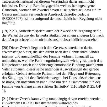
Tatbestandsmerkmal bei diesem Verständnis daher auch nicht
inhaltsleer. Der vom Berufungsgericht weiters herangezogene
Grundsatz, wonach im Zweifel davon auszugehen sei, dass ein im
Gesetz mehrmals verwendeter Ausdruck dasselbe bedeute
(RS0008797), ist hier aufgrund der ausdrücklichen Regelung nicht
tragfähig.
[19]
2.2.3.
Außerdem spricht auch der Zweck der Regelung dafür,
die Weiterführung der Erwerbstätigkeit bei einem anderen DG nach
dem Anspruchszeitraum nicht als anspruchsschädlich anzusehen.
[20] Dieser Zweck liegt nach den Gesetzesmaterialien darin,
erwerbstätige Väter, die sich direkt nach der Geburt ihres Kindes
intensiv und ausschließlich der Familie widmen, finanziell zu
unterstützen, weil die Familiengründungszeit wichtig ist, damit das
Neugeborene rasch eine sehr enge emotionale Bindung (auch) zum
Vater aufbauen, dieser seine unter den Auswirkungen der gerade
erfolgten Geburt stehende Partnerin bei der Pflege und Betreuung
des Säuglings, bei den Behördenwegen, bei Haushaltsarbeiten etc
bestmöglich unterstützen kann, und um den Zusammenhalt in der
Familie von Anfang an zu stärken (ErläutRV 1110 BlgNR 25. GP
1).
[21] Dieser Zweck kann völlig unabhängig davon erreicht werden,
zu welchem DG ein Dienstverhältnis während des