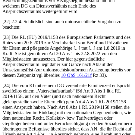
Beobachtungszeitraums vor Bezugsbeginn bestand und mit
welchem DG ein Dienstverhältnis nach Ende des
Anspruchszeitraums weitergeführt wird.
[22]
2.2.4.
Schließlich sind auch unionsrechtliche Vorgaben zu
beachten:
[23] Die RL (EU) 2019/1158 des Europäischen Parlaments und des
Rates vom 20.6.2019 zur Vereinbarkeit von Beruf und Privatleben
für Eltern und pflegende Angehörige [...] trat [...] am 1.8.2019 in
Kraft. Sie ist gem ihrem Art 20 Abs 1 bis 22.8.2022 von den
Mitgliedstaaten umzusetzen. Der hier gegenständliche
Anspruchszeitraum liegt daher zur Gänze nach Ablauf der
Umsetzungsfrist (zur unionsrechtskonformen Auslegung bereits vor
diesem Zeitpunkt vgl überdies
10 ObS 161/21f
Rz 33).
[24] Die vom Kl mit seinem DG vereinbarte Familienzeit entspricht
zweifellos einem „Vaterschaftsurlaub“ iSd Art 3 Abs 1 lit a RL
2019/1158, auf den Väter (und nach nationalem Recht
gleichgestellte zweite Elternteile) gem Art 4 Abs 1 RL 2019/1158
einen Anspruch haben. Nach Art 8 Abs 1 RL 2019/1158 stellen die
Mitgliedstaaten im Einklang mit den nationalen Gegebenheiten, wie
dem nationalen Recht, Kollektiv- bzw Tarifverträgen oder
Gepflogenheiten und unter Berücksichtigung der den Sozialpartnern
übertragenen Befugnisse überdies sicher, dass AN, die ihr Recht auf
Urlaub gem Art 4 Abs 1 in Anspruch nehmen, eine Bezahlung oder