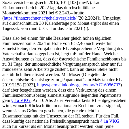
Sozialversicherungsrecht 2016, 101 [103] mwN). Laut
Einkommensbericht 2022 lag das durchschnittliche
Monatseinkommen 2021 bei € 2.243,– brutto
(
https://finanzrechner.at/gehaltsvergleich/
[20.2.2024]). Umgelegt
auf durchschnittlich 30 Kalendertage pro Monat ergibt das einen
Tagessatz von rund € 75,– für das Jahr 2021 (!).
Dass also bei einem für alle Bezieher gleich hohen täglichen
Familienzeitbonus 2024 in Höhe von € 52,46 auch weiterhin
zumeist keine, den Vorgaben der RL entsprechende Vergütung des
Vaterschaftsurlaubs gegeben ist, liegt mE auf der Hand. Welche
Auswirkungen es hat, dass der österreichische Familienzeitbonus bis
zu 31 Tage, der unionsrechtliche Vergütungsanspruch aber nur für
mindestens zehn Arbeitstage zusteht, kann an dieser Stelle nicht
ausführlich thematisiert werden. Mit
Moser
(Die geltende
österreichische Rechtslage zum „Papamonat“ am Maßstab der RL
2019/1158 [2023],
https://permalink.obvsg.at/wuw/AC16956733
)
darf aber festgehalten werden, dass eine Verkürzung des einem
Familienzeitbonusbezug zumeist zugrunde liegenden Papamonats
gem
§ 1a VKG
, Art 16 Abs 2 der Vereinbarkeits-RL entgegenstehen
wird, wonach Rückschritte im nationalen Recht nur zulässig sind,
wenn sie aus Gründen geschehen, die gerade nicht in
Zusammenhang mit der Umsetzung der RL stehen. Für den Fall,
dass künftig der nationale Freistellungsanspruch nach
§ 1a VKG
auch für kürzer als ein Monat beansprucht werden kann (eine