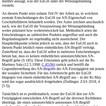
darüber aussagt, was der EuGH unter der Weisungsbindung
versteht.
An diesem Punkt setzt sodann Teil IV der Arbeit an, in welchem
zentrale Entscheidungen des EuGH zur AN-Eigenschaft von
Geschäftsführern behandelt werden. Der Autor zeichnet anschaulich
nach, wie der EuGH die Voraussetzung der Weisungsbindung
weiter präzisiert bzw weiterentwickelt hat. Methodisch seien die
Entscheidungen an zahlreichen Punkten angreifbar und auch die
Begründungstiefe sei regelmäßig nicht ausreichend. Der
Hauptkritikpunkt scheint jedoch zu sein, dass der EuGH auch in
diesem Punkt letztlich einen einheitlichen AN-Begriff verfolgt.
Zutreffend ist, dass der EuGH selbst in mehreren Entscheidungen
betont hat, dass es keinen einheitlichen unionsrechtlichen AN-
Begriff gebe (S 185). Diese Erkenntnis geht jedoch auf die Rs
Martinez Sala
(12.5.1998,
C-85/96
) zurück und betrifft die
Gegenüberstellung des AN-Begriffs der AN-Freizügigkeit mit jenem
der sozialen Sicherheit. Für das Arbeitsrecht geht der EuGH
hingegen von einem einheitlichen AN-Begriff aus – in der Rs
May
wird das sogar ausdrücklich festgehalten (
Dullinger
, ZAS 2018, 4
[5 f]).
Tatsächlich ist es problematisch, wenn der EuGH den zur AN-
Freizügigkeit entwickelten AN-Begriff auf die diversen Richtlinien
überträgt, die einen unionsrechtlich autonomen AN-Begriff