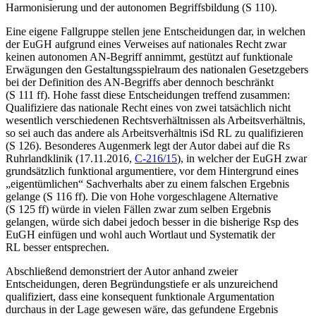
Harmonisierung und der autonomen Begriffsbildung (S 110).
Eine eigene Fallgruppe stellen jene Entscheidungen dar, in welchen
der EuGH aufgrund eines Verweises auf nationales Recht zwar
keinen autonomen AN-Begriff annimmt, gestützt auf funktionale
Erwägungen den Gestaltungsspielraum des nationalen Gesetzgebers
bei der Definition des AN-Begriffs aber dennoch beschränkt
(S 111 ff).
Hohe
fasst diese Entscheidungen treffend zusammen:
Qualifiziere das nationale Recht eines von zwei tatsächlich nicht
wesentlich verschiedenen Rechtsverhältnissen als Arbeitsverhältnis,
so sei auch das andere als Arbeitsverhältnis iSd RL zu qualifizieren
(S 126). Besonderes Augenmerk legt der Autor dabei auf die
Rs
Ruhrlandklinik
(17.11.2016,
C-216/15
), in welcher der EuGH zwar
grundsätzlich funktional argumentiere, vor dem Hintergrund eines
„eigentümlichen“ Sachverhalts aber zu einem falschen Ergebnis
gelange (S 116 ff). Die von
Hohe
vorgeschlagene Alternative
(S 125 ff) würde in vielen Fällen zwar zum selben Ergebnis
gelangen, würde sich dabei jedoch besser in die bisherige Rsp des
EuGH einfügen und wohl auch Wortlaut und Systematik der
RL besser entsprechen.
Abschließend demonstriert der Autor anhand zweier
Entscheidungen, deren Begründungstiefe er als unzureichend
qualifiziert, dass eine konsequent funktionale Argumentation
durchaus in der Lage gewesen wäre, das gefundene Ergebnis