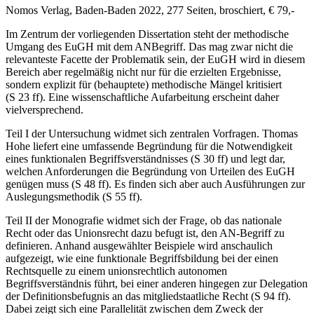
Nomos Verlag, Baden-Baden 2022, 277 Seiten, broschiert, € 79,-
Im Zentrum der vorliegenden Dissertation steht der methodische
Umgang des EuGH mit dem ANBegriff. Das mag zwar nicht die
relevanteste Facette der Problematik sein, der EuGH wird in diesem
Bereich aber regelmäßig nicht nur für die erzielten Ergebnisse,
sondern explizit für (behauptete) methodische Mängel kritisiert
(S 23 ff). Eine wissenschaftliche Aufarbeitung erscheint daher
vielversprechend.
Teil I der Untersuchung widmet sich zentralen Vorfragen.
Thomas
Hohe
liefert eine umfassende Begründung für die Notwendigkeit
eines funktionalen Begriffsverständnisses (S 30 ff) und legt dar,
welchen Anforderungen die Begründung von Urteilen des EuGH
genügen muss (S 48 ff). Es finden sich aber auch Ausführungen zur
Auslegungsmethodik (S 55 ff).
Teil II der Monografie widmet sich der Frage, ob das nationale
Recht oder das Unionsrecht dazu befugt ist, den AN-Begriff zu
definieren. Anhand ausgewählter Beispiele wird anschaulich
aufgezeigt, wie eine funktionale Begriffsbildung bei der einen
Rechtsquelle zu einem unionsrechtlich autonomen
Begriffsverständnis führt, bei einer anderen hingegen zur Delegation
der Definitionsbefugnis an das mitgliedstaatliche Recht (S 94 ff).
Dabei zeigt sich eine Parallelität zwischen dem Zweck der