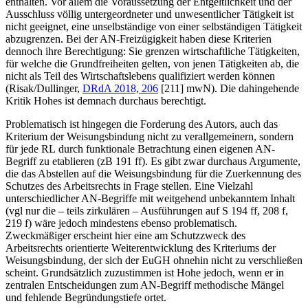
enthalten. Vor allem die Voraussetzung der Entgeltlichkeit und der
Ausschluss völlig untergeordneter und unwesentlicher Tätigkeit ist
nicht geeignet, eine unselbständige von einer selbständigen Tätigkeit
abzugrenzen. Bei der AN-Freizügigkeit haben diese Kriterien
dennoch ihre Berechtigung: Sie grenzen wirtschaftliche Tätigkeiten,
für welche die Grundfreiheiten gelten, von jenen Tätigkeiten ab, die
nicht als Teil des Wirtschaftslebens qualifiziert werden können
(
Risak/Dullinger
,
DRdA 2018, 206
[211] mwN). Die dahingehende
Kritik
Hohes
ist demnach durchaus berechtigt.
Problematisch ist hingegen die Forderung des Autors, auch das
Kriterium der Weisungsbindung nicht zu verallgemeinern, sondern
für jede RL durch funktionale Betrachtung einen eigenen AN-
Begriff zu etablieren (zB 191 ff). Es gibt zwar durchaus Argumente,
die das Abstellen auf die Weisungsbindung für die Zuerkennung des
Schutzes des Arbeitsrechts in Frage stellen. Eine Vielzahl
unterschiedlicher AN-Begriffe mit weitgehend unbekanntem Inhalt
(vgl nur die – teils zirkulären – Ausführungen auf S 194 ff, 208 f,
219 f) wäre jedoch mindestens ebenso problematisch.
Zweckmäßiger erscheint hier eine am Schutzzweck des
Arbeitsrechts orientierte Weiterentwicklung des Kriteriums der
Weisungsbindung, der sich der EuGH ohnehin nicht zu verschließen
scheint. Grundsätzlich zuzustimmen ist
Hohe
jedoch, wenn er in
zentralen Entscheidungen zum AN-Begriff methodische Mängel
und fehlende Begründungstiefe ortet.