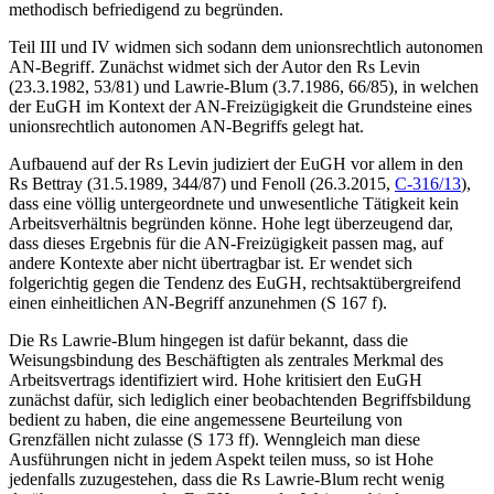
methodisch befriedigend zu begründen.
Teil III und IV widmen sich sodann dem unionsrechtlich autonomen
AN-Begriff. Zunächst widmet sich der Autor den Rs
Levin
(23.3.1982, 53/81) und
Lawrie-Blum
(3.7.1986, 66/85), in welchen
der EuGH im Kontext der AN-Freizügigkeit die Grundsteine eines
unionsrechtlich autonomen AN-Begriffs gelegt hat.
Aufbauend auf der Rs
Levin
judiziert der EuGH vor allem in den
Rs
Bettray
(31.5.1989, 344/87) und
Fenoll
(26.3.2015,
C-316/13
),
dass eine völlig untergeordnete und unwesentliche Tätigkeit kein
Arbeitsverhältnis begründen könne. Hohe legt überzeugend dar,
dass dieses Ergebnis für die AN-Freizügigkeit passen mag, auf
andere Kontexte aber nicht übertragbar ist. Er wendet sich
folgerichtig gegen die Tendenz des EuGH, rechtsaktübergreifend
einen einheitlichen AN-Begriff anzunehmen (S 167 f).
Die Rs
Lawrie-Blum
hingegen ist dafür bekannt, dass die
Weisungsbindung des Beschäftigten als zentrales Merkmal des
Arbeitsvertrags identifiziert wird. Hohe kritisiert den EuGH
zunächst dafür, sich lediglich einer beobachtenden Begriffsbildung
bedient zu haben, die eine angemessene Beurteilung von
Grenzfällen
nicht zulasse (S 173 ff). Wenngleich man diese
Ausführungen nicht in jedem Aspekt teilen muss, so ist Hohe
jedenfalls zuzugestehen, dass die Rs
Lawrie-Blum
recht wenig