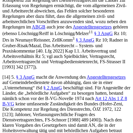
Kompetenz zur Regelung des Dienstvertragsrechts die Länder zur
Erlassung von Regelungen ermächtigt, die vom allgemeinen Zivil-
und Arbeitsrecht abweichen, das Fehlen solcher besonderen
Regelungen aber dazu führt, dass die allgemeinen zivil- und
arbeitsrechtlichen Vorschriften anzuwenden sind, wozu neben den
Regelungen im
ABGB
auch jene des
Angestelltengesetzes
gehören
11
(ebenso
Löschnigg/Reiff
in
Löschnigg/Melzer
§ 3 AngG
Rz 10;
3
Drs
in
Neumayr/Reissner
, ZellKomm
§ 3 AngG
Rz 10;
Radner
in
Gruber-Risak/Mazal
, Das Arbeitsrecht – System- und
Praxiskommentar [40. Lfg 2022] Kap I.1. Arbeitsvertrag und
Arbeitsverhältnis Rz 5; vgl auch
Spielbüchler
, Vertragsrecht,
Arbeitsvertragsrecht und Vertragsbedienstetenrecht, FS-Strasser II
[1993] 342 [377]).
[14] 5.
§ 3 AngG
macht die Anwendung des
Angestelltengesetzes
auf Gemeindebedienstete davon abhängig, dass sie in einer
„Unternehmung“ iSd
§ 2 AngG
beschäftigt sind. Für Angestellte der
Länder, die „behördliche Aufgaben“ zu besorgen hatten, bestand
nämlich schon vor der B-VG-Novelle 1974 nach
Art 12 Abs 1 Z 8
B-VG
keine umfassende Zuständigkeit des Bundes (
Hofer-Zeni
,
Die Kompetenz zur Regelung des Dienstrechts, ÖJZ 1972, 122
[123];
Jabloner
, Verfassungsrechtliche Fragen des
Dienstvertragsrechtes, FS-Schnorr [1988] 489 [490]). Nach den
klaren Vorgaben des Gesetzgebers sind damit AN, die in der
Hoheitsverwaltung tätig und mit behördlichen Aufgaben betraut