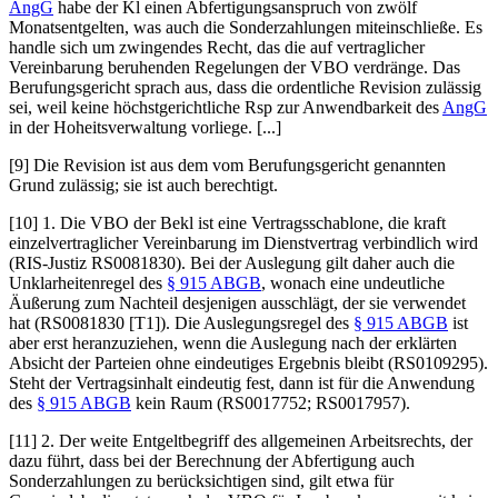
AngG
habe der Kl einen Abfertigungsanspruch von zwölf
Monatsentgelten, was auch die Sonderzahlungen miteinschließe. Es
handle sich um zwingendes Recht, das die auf vertraglicher
Vereinbarung beruhenden Regelungen der VBO verdränge. Das
Berufungsgericht sprach aus, dass die ordentliche Revision zulässig
sei, weil keine höchstgerichtliche Rsp zur Anwendbarkeit des
AngG
in der Hoheitsverwaltung vorliege. [...]
[9] Die Revision ist aus dem vom Berufungsgericht genannten
Grund zulässig; sie ist auch berechtigt.
[10] 1. Die VBO der Bekl ist eine Vertragsschablone, die kraft
einzelvertraglicher Vereinbarung im Dienstvertrag verbindlich wird
(RIS-Justiz RS0081830). Bei der Auslegung gilt daher auch die
Unklarheitenregel des
§ 915 ABGB
, wonach eine undeutliche
Äußerung zum Nachteil desjenigen ausschlägt, der sie verwendet
hat (RS0081830 [T1]). Die Auslegungsregel des
§ 915 ABGB
ist
aber erst heranzuziehen, wenn die Auslegung nach der erklärten
Absicht der Parteien ohne eindeutiges Ergebnis bleibt (RS0109295).
Steht der Vertragsinhalt eindeutig fest, dann ist für die Anwendung
des
§ 915 ABGB
kein Raum (RS0017752; RS0017957).
[11] 2. Der weite Entgeltbegriff des allgemeinen Arbeitsrechts, der
dazu führt, dass bei der Berechnung der Abfertigung auch
Sonderzahlungen zu berücksichtigen sind, gilt etwa für