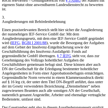
Recht relevierten – Geltungsbereichs von
§ 3 AngG
bei Städten mit
eigenem Statut ohne anwendbarem Landesdienstrecht zu bewerten
ist.
3.
Ausgliederungen mit Behördenbelehnung
Einen praxisrelevanten Bereich stellt hier sicher die Ausgliederung
der nunmehrigen IEF-Service GmbH dar: Mit dem
Ausgliederungsgesetz, mit dem eine IEF-Service GmbH gegründet
wird (
IEFG
,
BGBl I 2001/88
), wurde die Besorgung der Aufgaben
auf dem Gebiet der Insolvenz-Entgeltsicherung sowie der
Geschäftsführung des Insolvenz-Ausfallgeld- Fonds auf
gegenständliche GmbH übertragen.
§ 7 IEFG
sieht vor, dass zur
Genehmigung des Vollzugs hoheitlicher Aufgaben die
Geschäftsführer gemeinsam befugt sind. Diese können aber auch
DN der Gesellschaft für die Erledigung bestimmter hoheitlicher
Angelegenheiten in Form einer Approbationsbefugnis ermächtigen.
Gegenständliche Norm verweist in einem Klammerausdruck direkt
auf § 16 leg cit, der unter dem Titel DN-Begriff anführt, dass unter
der im Gesetz verwendeten Bezeichnung „
Dienstnehmer
“ neben
zugewiesenen Beamten auch alle sonstigen AN der Gesellschaft,
namentlich genannt Angestellte, Arbeiter und ehemalige vertragliche
Bedienstete, umfasst sind.
Der Gesetzgeber geht also in diesem Ausgliederungsgesetz explizit