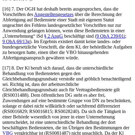
[16] 7. Der OGH hat deshalb bereits ausgesprochen, dass die
Vorschriften des
Angestelltengesetzes
über die Berechnung der
Abfertigung auf Bedienstete einer Stadt mit eigenem Statut
ungeachtet des Fehlens landesgesetzlicher Vorschriften nur zur
Anwendung gelangen können, wenn diese Bediensteten in einer
„Unternehmung“ iSd
§ 2 AngG
beschäftigt sind (
9 ObA 239/01i
;
9 ObA 69/13g
). Im Ergebnis existiert damit keine landes- oder
bundesgesetzliche Vorschrift, die dem Kl, der behördliche Aufgaben
zu besorgen hatte, einen über die VBO hinausgehenden
Abfertigungsanspruch gewähren würde.
[17] 8. Der Kl beruft sich darauf, dass die unterschiedliche
Behandlung von Bediensteten gegen den
Gleichbehandlungsgrundsatz verstoße und gröblich benachteiligend
sei. Richtig ist, dass der arbeitsrechtliche
Gleichbehandlungsgrundsatz auch für Vertragsbedienstete gilt
(RS0031488). Dem öffentlichen DG steht es aber frei,
Zuwendungen auf eine bestimmte Gruppe von DN zu beschränken,
solange er dabei nicht willkürlich oder sachfremd differenziert
(RS0016829; RS0016815; RS0028240). Da sich die Tätigkeit in
einer Behörde wesentlich von jener in einer Unternehmung
unterscheidet, ist eine unterschiedliche Behandlung der dort
beschäftigten Bediensteten, die im Übrigen den Bestimmungen der
VBG
vergleichbar ist (RS0081487) nicht unsachlich. Da der Kl