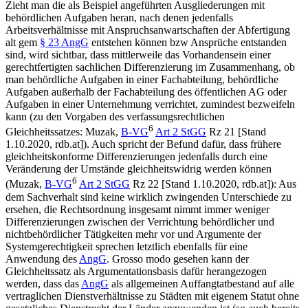
Zieht man die als Beispiel angeführten Ausgliederungen mit
behördlichen Aufgaben heran, nach denen jedenfalls
Arbeitsverhältnisse mit Anspruchsanwartschaften der Abfertigung
alt gem
§ 23 AngG
entstehen können bzw Ansprüche entstanden
sind, wird sichtbar, dass mittlerweile das Vorhandensein einer
gerechtfertigten sachlichen Differenzierung im Zusammenhang, ob
man behördliche Aufgaben in einer Fachabteilung, behördliche
Aufgaben außerhalb der Fachabteilung des öffentlichen AG oder
Aufgaben in einer Unternehmung verrichtet, zumindest bezweifeln
kann (zu den Vorgaben des verfassungsrechtlichen
6
Gleichheitssatzes:
Muzak
,
B-VG
Art 2 StGG
Rz 21 [Stand
1.10.2020, rdb.at]). Auch spricht der Befund dafür, dass frühere
gleichheitskonforme Differenzierungen jedenfalls durch eine
Veränderung der Umstände gleichheitswidrig werden können
6
(
Muzak
,
B-VG
Art 2 StGG
Rz 22 [Stand 1.10.2020, rdb.at]): Aus
dem Sachverhalt sind keine wirklich zwingenden Unterschiede zu
ersehen, die Rechtsordnung insgesamt nimmt immer weniger
Differenzierungen zwischen der Verrichtung behördlicher und
nichtbehördlicher Tätigkeiten mehr vor und Argumente der
Systemgerechtigkeit sprechen letztlich ebenfalls für eine
Anwendung des
AngG
. Grosso modo gesehen kann der
Gleichheitssatz als Argumentationsbasis dafür herangezogen
werden, dass das
AngG
als allgemeinen Auffangtatbestand auf alle
vertraglichen Dienstverhältnisse zu Städten mit eigenem Statut ohne