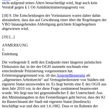
nicht aufgrund seines Alters benachteiligt wird, liegt auch kein
Verstoß gegen § 1 Oö Antidiskriminierungsgesetz vor.
[18] 9. Die Entscheidungen der Vorinstanzen waren daher dahin
abzuändern, dass das auf Gewährung einer über die Regelungen der
VBO hinausgehenden Abfertigung gerichtete Klagebegehren
abgewiesen wird.
[19] [...]
ANMERKUNG
1.
Einleitung
Die vorliegende E stellt den Endpunkt einer längeren juristischen
Diskussion dar, in der der OGH nunmehr nochmals eine
entscheidende Präzisierung vorgenommen hat.
Erörterungsgegenstand war, ob das
Angestelltengesetz
als
„allgemeines Arbeitsrecht“ auf Vertragsbedienstete von Städten mit
eigenem Statut anzuwenden ist. Es liegt bereits eine E des OGH aus
dem Jahr 2010 vor, in der diese Frage zustimmend beantwortet
wurde. Wo liegt nun bei gegenständlicher E der Unterschied: Aus
den Minimalangaben in den Feststellungen geht hervor, dass der Kl
im Baurechtsamt der Stadt mit eigenem Statut (Innsbruck)
beschäftigt war und dies seit 1.6.1982. Dass er im Rahmen der