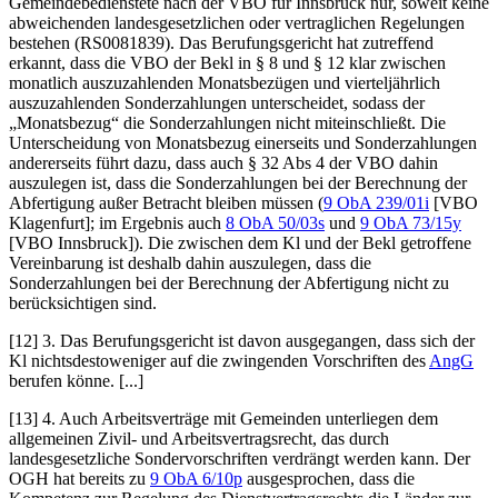
Gemeindebedienstete nach der VBO für Innsbruck nur, soweit keine
abweichenden landesgesetzlichen oder vertraglichen Regelungen
bestehen (RS0081839). Das Berufungsgericht hat zutreffend
erkannt, dass die VBO der Bekl in § 8 und § 12 klar zwischen
monatlich auszuzahlenden Monatsbezügen und vierteljährlich
auszuzahlenden Sonderzahlungen unterscheidet, sodass der
„Monatsbezug“ die Sonderzahlungen nicht miteinschließt. Die
Unterscheidung von Monatsbezug einerseits und Sonderzahlungen
andererseits führt dazu, dass auch § 32 Abs 4 der VBO dahin
auszulegen ist, dass die Sonderzahlungen bei der Berechnung der
Abfertigung außer Betracht bleiben müssen (
9 ObA 239/01i
[VBO
Klagenfurt]; im Ergebnis auch
8 ObA 50/03s
und
9 ObA 73/15y
[VBO Innsbruck]). Die zwischen dem Kl und der Bekl getroffene
Vereinbarung ist deshalb dahin auszulegen, dass die
Sonderzahlungen bei der Berechnung der Abfertigung nicht zu
berücksichtigen sind.
[12] 3. Das Berufungsgericht ist davon ausgegangen, dass sich der
Kl nichtsdestoweniger auf die zwingenden Vorschriften des
AngG
berufen könne. [...]
[13] 4. Auch Arbeitsverträge mit Gemeinden unterliegen dem
allgemeinen Zivil- und Arbeitsvertragsrecht, das durch
landesgesetzliche Sondervorschriften verdrängt werden kann. Der
OGH hat bereits zu
9 ObA 6/10p
ausgesprochen, dass die