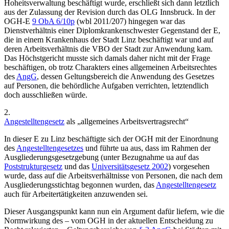
Hoheitsverwaltung beschäftigt wurde, erschließt sich dann letztlich
aus der Zulassung der Revision durch das OLG Innsbruck. In der
OGH
-E
9 ObA 6/10p
(wbl 2011/207) hingegen war das
Dienstverhältnis einer Diplomkrankenschwester Gegenstand der E,
die in einem Krankenhaus der Stadt Linz beschäftigt war und auf
deren Arbeitsverhältnis die VBO der Stadt zur Anwendung kam.
Das Höchstgericht musste sich damals daher nicht mit der Frage
beschäftigen, ob trotz Charakters eines allgemeinen Arbeitsrechtes
des
AngG
, dessen Geltungsbereich die Anwendung des Gesetzes
auf Personen, die behördliche Aufgaben verrichten, letztendlich
doch ausschließen würde.
2.
Angestelltengesetz
als „allgemeines Arbeitsvertragsrecht“
In dieser E zu Linz beschäftigte sich der OGH mit der Einordnung
des
Angestelltengesetzes
und führte ua aus, dass im Rahmen der
Ausgliederungsgesetzgebung (unter Bezugnahme ua auf das
Poststrukturgesetz
und das
Universitätsgesetz 2002
) vorgesehen
wurde, dass auf die Arbeitsverhältnisse von Personen, die nach dem
Ausgliederungsstichtag begonnen wurden, das
Angestelltengesetz
auch für Arbeitertätigkeiten anzuwenden sei.
Dieser Ausgangspunkt kann nun ein Argument dafür liefern, wie die
Normwirkung des – vom OGH in der aktuellen Entscheidung zu