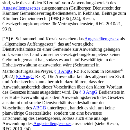
sind, wie dies auf den Kl zutraf, vom Anwendungsbereich des
Angestelltengesetzes
ausgenommen (
Grillberger
, Dienstrecht der
Kärntner Gemeindevertragsbediensteten, in
Rebhahn
, Beiträge zum
Kärntner Gemeinderecht [1998] 206 [224];
Resch
,
Gesetzgebungskompetenz für Vertragsbedienstete, RFG 2010/21,
93 f).
[15] 6.
Schrammel
und
Kozak
verstehen das
Angestelltengesetz
als
„allgemeines Auffanggesetz“, das auf vertragliche
Dienstverhältnisse zu einer Gemeinde zur Anwendung gelangen
soll, wenn das Land von seiner Gesetzgebungskompetenz keinen
Gebrauch gemacht hat, sodass es auch auf Beschäftigte in der
Hoheitsverwaltung anzuwenden wäre (
Schrammel
in
4
Marhold/Burgstaller/Preyer
,
§ 3 AngG
Rz 16;
Kozak
in
Reissner
[2022]
§ 3 AngG
Rz 3). Die Anwendbarkeit des allgemeinen Zivil-
und Arbeitsrechts kann aber nicht dazu führen, dass der
Anwendungsbereich dieser Vorschriften über den klaren Wortlaut
des Gesetzes hinaus ausgedehnt wird. Da
§ 3 AngG
Bedienstete in
der Hoheitsverwaltung aus dem Anwendungsbereich des Gesetzes
ausnimmt und solche Dienstverhältnisse deshalb nur den
Vorschriften des
ABGB
unterliegen, handelt es sich um keine
planwidrige Gesetzeslücke, sondern um eine bewusste
Entscheidung des Gesetzgebers, sodass auch eine analoge
Anwendung des
Angestelltengesetzes
ausscheidet (siehe
Resch
,
RFG 2010, 94).