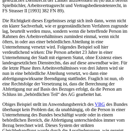
gesetzliches Dienstrecht der Länder anzuwenden ist (so auch bereits
Spielbüchler
, Arbeitsvertragsrecht und Vertragsbedienstetenrecht, in
FS Strasser II [1993] 382 FN 89).
Die Richtigkeit dieses Ergebnisses zeigt sich insb dann, wenn nicht
ein klarer Sachverhalt, wie er gegenständlichem Verfahren zugrunde
lag, beurteilt werden muss, sondern wenn die betreffende Person im
Rahmen des Arbeitsverhältnisses zumindest einmal, wenn nicht
öfters, in oder aus einer behördlichen Abteilung in eine
Unternehmung versetzt wird. Folgendes Beispiel soll hier
verdeutlichend wirken: Die Person arbeitet 23 Jahre in einer
Unternehmung der Stadt mit eigenem Statut, ohne Existenz eines
landesgesetzlichen Dienstrechts, das auf diese anwendbar wäre. Für
die letzte Phase ihres Arbeitsverhältnisses von drei Jahren wird sie
nun in eine behördliche Abteilung versetzt, wo dann eine
abfertigungswirksame Beendigung stattfindet. Fraglich ist nun, ob
eine Rechtsfolge der Versetzung ist,
dass die Berechnung der
Abfertigung nur auf Basis des Bezuges erfolgt, da die Person am
Schluss im „behördlichen Teil“ des AG gearbeitet hat.
Obiges Beispiel stellt im Anwendungsbereich des
VBG
des Bundes
überhaupt kein Problem dar, da unabhängig, ob die Person in einer
Unternehmung des Bundes beschäftigt wurde oder in einem
behördlichen Bereich, die Abfertigung unterschiedslos immer vom
Bezug berechnet wird. Dieses System der strikten
Gleichbehandlung wurde durch die Ausgliederungen, wie gezeigt,