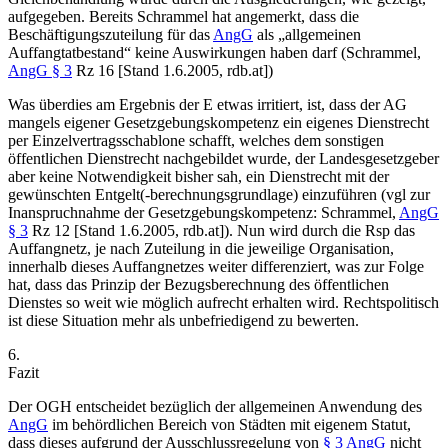
aufgegeben. Bereits
Schrammel
hat angemerkt, dass die
Beschäftigungszuteilung für das
AngG
als „allgemeinen
Auffangtatbestand“ keine Auswirkungen haben darf (
Schrammel
,
AngG § 3
Rz 16 [Stand 1.6.2005, rdb.at])
Was überdies am Ergebnis der E etwas irritiert, ist, dass der AG
mangels eigener Gesetzgebungskompetenz ein eigenes Dienstrecht
per Einzelvertragsschablone schafft, welches dem sonstigen
öffentlichen Dienstrecht nachgebildet wurde, der Landesgesetzgeber
aber keine Notwendigkeit bisher sah, ein Dienstrecht mit der
gewünschten Entgelt(-berechnungsgrundlage) einzuführen (vgl zur
Inanspruchnahme der Gesetzgebungskompetenz:
Schrammel
,
AngG
§ 3
Rz 12 [Stand 1.6.2005, rdb.at]). Nun wird durch die Rsp das
Auffangnetz, je nach Zuteilung in die jeweilige Organisation,
innerhalb dieses Auffangnetzes weiter differenziert, was zur Folge
hat, dass das Prinzip der Bezugsberechnung des öffentlichen
Dienstes so weit wie möglich aufrecht erhalten wird. Rechtspolitisch
ist diese Situation mehr als unbefriedigend zu bewerten.
6.
Fazit
Der OGH entscheidet bezüglich der allgemeinen Anwendung des
AngG
im behördlichen Bereich von Städten mit eigenem Statut,
dass dieses aufgrund der Ausschlussregelung von
§ 3 AngG
nicht