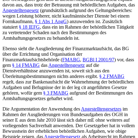
davon aus, dass trotz der Betrauung mit behördlichen Aufgaben, das
Angestelltengesetz
(grundsätzlich aufgrund des Geltungsbereiches:
wegen Leistung höherer, nicht kaufmännischer
Dienste bei einem
Formkaufmann,
§ 1 Abs 1 AngG
) anzuwenden ist. Zusätzlich
statuiert
§ 18 IEFG
, dass ein im Rahmen der behördlichen Tätigkeit
zu vertretender Schaden nach den Bestimmungen des
Amtshaftungsgesetzes zu behandeln ist.
Ebenso sieht die Ausgliederung der Finanzmarktaufsicht, das BG
über die Errichtung und Organisation der
Finanzmarktaufsichtsbehörde (
FMABG
,
BGBl I 2001/97
) vor, dass
gem
§ 14 FMABG
das
Angestelltengesetz
auf die
Dienstverhältnisse anzuwenden ist, soweit sich aus den
Überleitungsbestimmungen nichts anderes ergibt.
§ 2 FMABG
regelt, dass zur Bankenaufsicht die Wahrnehmung der behördlichen
Aufgaben und Befugnisse der in der leg cit angeführten Gesetze
gehören, wofür gem
§ 3 FMABG
aufgrund der Bestimmungen des
Amtshaftungsgesetzes gehaftet wird.
Die Argumentation der Anwendung des
Angestelltengesetzes
im
Rahmen der Ausgliederungen von Bundesaufgaben des OGH in
seiner E aus dem Jahr 2010 lässt sich daher mE ohne weiteres auf
vorliegenden Sachverhalt anwenden. Der Gesetzgeber hat in vollem
Bewusstsein der erheblichen behördlichen Aufgaben, wie obige
Beispiele zeigen, das
Angestelltengesetz
als Arbeitsrecht im Rahmen