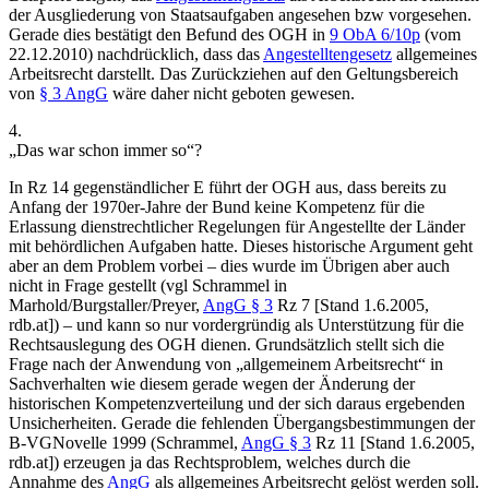
der Ausgliederung von Staatsaufgaben angesehen bzw vorgesehen.
Gerade dies bestätigt den Befund des
OGH
in
9 ObA 6/10p
(vom
22.12.2010) nachdrücklich, dass das
Angestelltengesetz
allgemeines
Arbeitsrecht darstellt. Das Zurückziehen auf den Geltungsbereich
von
§ 3 AngG
wäre daher nicht geboten gewesen.
4.
„Das war schon immer so“?
In Rz 14 gegenständlicher E führt der OGH aus, dass bereits zu
Anfang der 1970er-Jahre der Bund keine Kompetenz für die
Erlassung dienstrechtlicher Regelungen für Angestellte der Länder
mit behördlichen Aufgaben hatte. Dieses historische Argument geht
aber an dem Problem vorbei – dies wurde im Übrigen aber auch
nicht in Frage gestellt (vgl
Schrammel
in
Marhold/Burgstaller/Preyer
,
AngG § 3
Rz 7 [Stand 1.6.2005,
rdb.at]) – und kann so nur vordergründig als Unterstützung für die
Rechtsauslegung des OGH dienen. Grundsätzlich stellt sich die
Frage nach der Anwendung von „allgemeinem Arbeitsrecht“ in
Sachverhalten wie diesem gerade wegen der Änderung der
historischen Kompetenzverteilung und der sich daraus ergebenden
Unsicherheiten. Gerade die fehlenden Übergangsbestimmungen der
B-VGNovelle 1999 (
Schrammel
,
AngG § 3
Rz 11 [Stand 1.6.2005,
rdb.at]) erzeugen ja das Rechtsproblem, welches durch die
Annahme des
AngG
als allgemeines Arbeitsrecht gelöst werden soll.