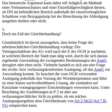
Das historische Argument kann daher mE lediglich als Maßstab
eines Vertrauensschutzes und einer Einzelfallgerechtigkeit dienen,
ob DN im behördlichen Bereich außerhalb der einzelvertraglichen
Schablone vom Bezugsprinzip bei der Berechnung der Abfertigung
ausgehen durften oder nicht.
5.
Doch ein Fall der Gleichbehandlung?
Grundsätzlich ist davon auszugehen, dass keine Frage der
arbeitsrechtlichen Gleichbehandlung vorliegt: Der
Vertragsschablone des AG wird nach der E des OGH je nachdem,
in welchem Bereich der Stadt man tätig wird, durch die sich daraus
ergebende Anwendung der zwingenden Bestimmungen des
AngG
derogiert oder eben nicht. Vielmehr handelt es sich um eine Frage
der rechts- bzw verfassungskonformen Auslegung, ob das
AngG
zur
Anwendung kommt. So beachtet die vom OGH verwendete
Auslegung jedenfalls den Vorrang der Wortinterpretation und führt
zu einer klaren nachvollziehbaren Lösung, die zumindest auf
Kurzzitate vorangegangener Entscheidungen verweisen kann. Unter
Beachtung der Ausführungen in P 2 ist aber aus
verfassungsrechtlicher Sicht zu prüfen, ob ein solches
Auslegungsergebnis dem Gleichheitssatz von
Art 2 StGG
/
Art 7 B-
VG
entsprechen kann.