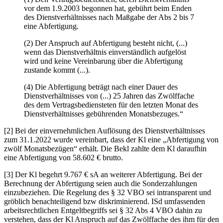
vor dem 1.9.2003 begonnen hat, gebührt beim Enden
des Dienstverhältnisses nach Maßgabe der Abs 2 bis 7
eine Abfertigung.
(2) Der Anspruch auf Abfertigung besteht nicht, (...)
wenn das Dienstverhältnis einverständlich aufgelöst
wird und keine Vereinbarung über die Abfertigung
zustande kommt (...).
(4) Die Abfertigung beträgt nach einer Dauer des
Dienstverhältnisses von (...) 25 Jahren das Zwölffache
des dem Vertragsbediensteten für den letzten Monat des
Dienstverhältnisses gebührenden Monatsbezuges.“
[2] Bei der einvernehmlichen Auflösung des Dienstverhältnisses
zum 31.1.2022 wurde vereinbart, dass der Kl eine „Abfertigung von
zwölf Monatsbezügen“ erhält. Die Bekl zahlte dem Kl daraufhin
eine Abfertigung von 58.602 € brutto.
[3] Der Kl begehrt 9.767 € sA an weiterer Abfertigung. Bei der
Berechnung der Abfertigung seien auch die Sonderzahlungen
einzubeziehen. Die Regelung des § 32 VBO sei intransparent und
gröblich
benachteiligend bzw diskriminierend. ISd umfassenden
arbeitsrechtlichen Entgeltbegriffs sei § 32 Abs 4 VBO dahin zu
verstehen, dass der Kl Anspruch auf das Zwölffache des ihm für den