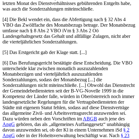
letzten Monat des Dienstverhältnisses gebührenden Entgelts habe,
was auch die Sonderzahlungen miteinschließe.
[4] Die
Bekl
wendet ein, dass die Abfertigung nach § 32 Abs 4
VBO das Zwölffache des Monatsbezugs betrage. Der Monatsbezug
umfasse nach § 8 Abs 2 VBO iVm § 3 Abs 2 Oö
Landesgehaltsgesetz das Gehalt und allfällige Zulagen, nicht aber
die vierteljährlichen Sonderzahlungen.
[5] Das
Erstgericht
gab der Klage statt. [...]
[6] Das
Berufungsgericht
bestätigte diese Entscheidung. Die VBO
unterscheide klar zwischen monatlich auszuzahlenden
Monatsbezügen und vierteljährlich auszuzahlenden
Sonderzahlungen, sodass der Monatsbezug [...] die
Sonderzahlungen nicht miteinschließe. [...] Obwohl das Dienstrecht
der Gemeindebediensteten seit der B-VG-Novelle 1999 in die
Kompetenz der Länder falle, würden in Oberösterreich noch immer
landesgesetzliche Regelungen für die Vertragsbediensteten der
Städte mit eigenem Statut fehlen, sodass auf diese Dienstverträge
das allgemeine Zivil- und Arbeitsvertragsrecht anzuwenden sei.
Dazu würden neben den Vorschriften im
ABGB
auch jene des
AngG
gehören, das als „allgemeines Auffanggesetz“ unabhängig
davon anzuwenden sei, ob der Kl in einem Unternehmen iSd
§ 2
AngG
oder in der Hoheitsverwaltung beschäftigt war. Nach
§ 23