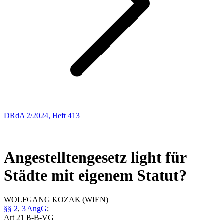
DRdA 2/2024, Heft 413
ENTSCHEIDUNGSBESPRECHUNGEN
16
Angestelltengesetz light für
Städte mit eigenem Statut?
WOLFGANG
KOZAK
(WIEN)
§§ 2
,
3 AngG
;
Art 21 B-B-VG