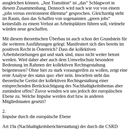
ausgleichen können.
„Just Transition“ ist „das“ Schlagwort in
diesem Zusammenhang.
Dennoch wird nach wie vor von einem
„jobs versus environment dilemma“ gesprochen.
Gleichzeitig steht
im Raum, dass das Schaffen von sogenannten „green jobs“
keinesfalls zu einem Verlust an Arbeitsplätzen führen soll, vielmehr
würden neue geschaffen.
Mit diesem theoretischen Überbau ist auch schon der Grundstein für
die weiteren Ausführungen gelegt: Manifestiert sich dies bereits im
positiven Recht in Österreich? Dass die kollektiven
Arbeitsbeziehungen gut und stark sind, muss nicht weiter betont
werden. Wird daher aber auch dem Umweltschutz besondere
Bedeutung im Rahmen der kollektiven Rechtsgestaltung
beigemessen? Ohne hier zu stark vorausgreifen zu wollen, zeigt eine
erste Analyse des status quo: eher nein. Inwiefern steht das
theoretische Gerüst der kollektiven Rechtsgestaltung einer
entsprechenden Berücksichtigung des Nachhaltigkeitsthemas aber
zumindest offen? Zuvor wenden wir uns jedoch der europäischen
Ebene zu. Welche Impulse werden dort bzw in anderen
Mitgliedstaaten gesetzt?
2.
Impulse durch die europäische Ebene
Art 19a
(Nachhaltigkeitsberichterstattung) der durch die CSRD