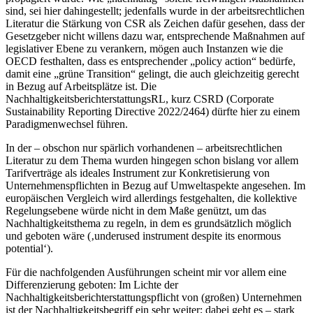
sind, sei hier dahingestellt; jedenfalls wurde in der arbeitsrechtlichen
Literatur die Stärkung von CSR als Zeichen dafür gesehen, dass der
Gesetzgeber nicht willens dazu war, entsprechende Maßnahmen auf
legislativer Ebene zu verankern, mögen auch Instanzen wie die
OECD festhalten, dass es entsprechender „policy action“ bedürfe,
damit eine „grüne Transition“ gelingt, die auch gleichzeitig gerecht
in Bezug auf Arbeitsplätze ist.
Die
NachhaltigkeitsberichterstattungsRL, kurz CSRD (Corporate
Sustainability Reporting Directive 2022/2464
) dürfte hier zu einem
Paradigmenwechsel führen.
In der – obschon nur spärlich vorhandenen – arbeitsrechtlichen
Literatur zu dem Thema wurden hingegen schon bislang vor allem
Tarifverträge als ideales Instrument zur Konkretisierung von
Unternehmenspflichten in Bezug auf Umweltaspekte angesehen.
Im
europäischen Vergleich wird allerdings festgehalten, die kollektive
Regelungsebene würde nicht in dem Maße genützt, um das
Nachhaltigkeitsthema zu regeln, in dem es grundsätzlich möglich
und geboten wäre (‚
underused instrument despite its enormous
potential
‘).
Für die nachfolgenden Ausführungen scheint mir vor allem
eine
Differenzierung geboten: Im Lichte der
Nachhaltigkeitsberichterstattungspflicht von (großen) Unternehmen
ist der Nachhaltigkeitsbegriff ein sehr weiter; dabei geht es – stark