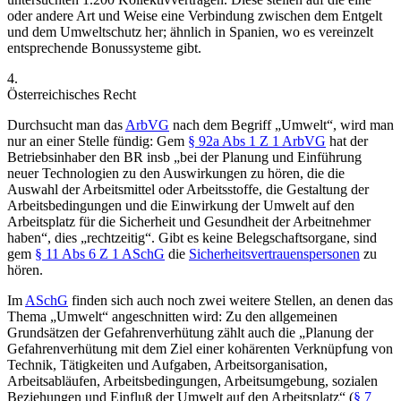
oder andere Art und Weise eine Verbindung zwischen dem Entgelt
und dem Umweltschutz her; ähnlich in Spanien, wo es vereinzelt
entsprechende Bonussysteme gibt.
4.
Österreichisches Recht
Durchsucht man das
ArbVG
nach dem Begriff „Umwelt“, wird man
nur an einer Stelle fündig: Gem
§ 92a Abs 1 Z 1 ArbVG
hat der
Betriebsinhaber den BR insb „
bei der Planung und Einführung
neuer Technologien zu den Auswirkungen zu hören, die die
Auswahl der Arbeitsmittel oder Arbeitsstoffe, die Gestaltung der
Arbeitsbedingungen und die Einwirkung der
Umwelt
auf den
Arbeitsplatz für die Sicherheit und Gesundheit der Arbeitnehmer
haben
“, dies „rechtzeitig“. Gibt es keine Belegschaftsorgane, sind
gem
§ 11 Abs 6 Z 1 ASchG
die
Sicherheitsvertrauenspersonen
zu
hören.
Im
ASchG
finden sich auch noch zwei weitere Stellen, an denen das
Thema „Umwelt“ angeschnitten wird: Zu den allgemeinen
Grundsätzen der Gefahrenverhütung zählt auch die „
Planung der
Gefahrenverhütung mit dem Ziel einer kohärenten Verknüpfung von
Technik, Tätigkeiten und Aufgaben, Arbeitsorganisation,
Arbeitsabläufen, Arbeitsbedingungen, Arbeitsumgebung, sozialen
Beziehungen und Einfluß der Umwelt auf den Arbeitsplatz
“ (
§ 7