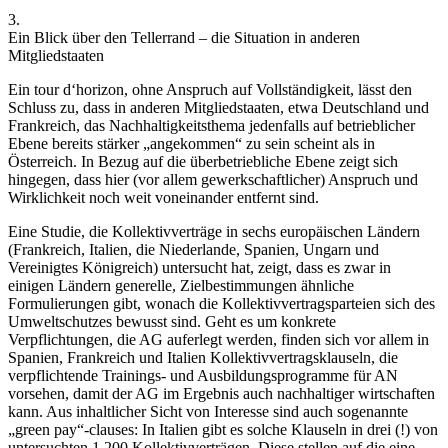
3.
Ein Blick über den Tellerrand – die Situation in anderen
Mitgliedstaaten
Ein tour d‘horizon, ohne Anspruch auf Vollständigkeit, lässt den
Schluss zu, dass in anderen Mitgliedstaaten, etwa Deutschland
und
Frankreich
, das Nachhaltigkeitsthema jedenfalls auf betrieblicher
Ebene bereits stärker „angekommen“ zu sein scheint als in
Österreich.
In Bezug auf die überbetriebliche Ebene zeigt sich
hingegen, dass hier (vor allem gewerkschaftlicher) Anspruch und
Wirklichkeit noch weit voneinander entfernt sind.
Eine Studie, die Kollektivverträge in sechs europäischen Ländern
(Frankreich, Italien, die Niederlande, Spanien, Ungarn und
Vereinigtes Königreich) untersucht hat, zeigt, dass es zwar in
einigen Ländern generelle, Zielbestimmungen ähnliche
Formulierungen gibt, wonach die Kollektivvertragsparteien sich des
Umweltschutzes bewusst sind.
Geht es um konkrete
Verpflichtungen, die AG auferlegt werden, finden sich vor allem in
Spanien, Frankreich und Italien Kollektivvertragsklauseln, die
verpflichtende Trainings- und Ausbildungsprogramme für AN
vorsehen, damit der AG im Ergebnis auch nachhaltiger wirtschaften
kann.
Aus inhaltlicher Sicht von Interesse sind auch sogenannte
„green pay“-clauses: In Italien gibt es solche Klauseln in drei (!) von
untersuchten 1.200 Kollektivverträgen. Diese stellen auf die eine