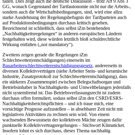
fallen. Dies zeigt auch die deutsche Diskussion – trotz Art 9 Abs 3
GG, wonach Gegenstand
der Tarifautonomie nicht nur die Arbeits-,
sondern auch die Wirtschaftsbedingungen, sind, wird eine allzu
starke Ausdehnung der Regelungsbefugnis der Tarifparteien auch
auf Produktionsbedingungen durchaus kritisch gesehen.
Bezeichnend ist schließlich, dass selbst iZm bestehenden
„Nachhaltigkeitsregelungen“ in anderen europäischen Ländern
festgehalten wird, diese würden letztlich bloß schuldrechtliche
Wirkung entfalten („not mandatory“).
Zweitens zeigen gerade die Regelungen iZm
Schlechtwetter(entschädigungen) einerseits im
Bauarbeiterschlechtwetterentschädigungsgesetz
, andererseits in
diversen Kollektivverträgen (siehe Arbeiter Stein- und keramische
Industrie, Zusatzprotokoll zur Schlechtwetterentschädigung), dass
ein stärkeres Zusammenspiel zwischen Belegschaftsorgan und
Betriebsinhaber in Nachhaltigkeits- und Umweltbelangen jedenfalls
nicht systemfremd ist. Das Betriebsverfassungsrecht ist zudem
durchaus offen formuliert, sodass selbst iZm den CSRD/ESRS-
Nachhaltigkeitsberichtspflichten – und ich traue mich, eine
vorsichtige Prognose aufzustellen – in absehbarer Zeit nicht mit
legislativen Aktivitäten zu rechnen sein wird. Von einem
wachsenden Bewusstsein der kollektiven Mächte zeugen dafür
punktuelle Kollektivvertragsregelungen – Stichwort Klimaticket
.
Insofern lohnt es sich durchaus, dieses Thema nachhaltig