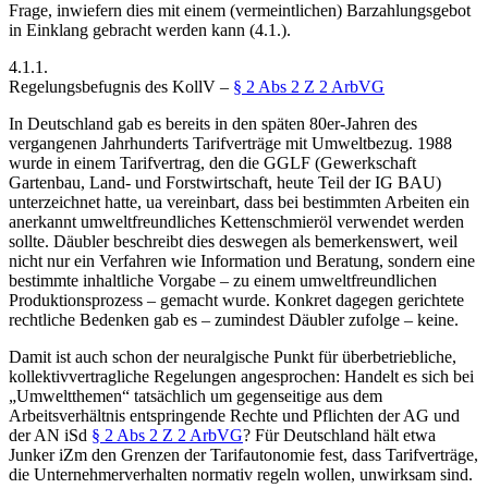
Frage, inwiefern dies mit einem (vermeintlichen) Barzahlungsgebot
in Einklang gebracht werden kann (4.1.).
4.1.1.
Regelungsbefugnis des KollV –
§ 2 Abs 2 Z 2 ArbVG
In Deutschland gab es bereits in den späten 80er-Jahren des
vergangenen Jahrhunderts Tarifverträge mit Umweltbezug. 1988
wurde in einem Tarifvertrag, den die GGLF (Gewerkschaft
Gartenbau, Land- und Forstwirtschaft, heute Teil der IG BAU)
unterzeichnet hatte, ua vereinbart, dass bei bestimmten Arbeiten ein
anerkannt umweltfreundliches Kettenschmieröl verwendet werden
sollte. Däubler beschreibt dies deswegen als bemerkenswert, weil
nicht nur ein Verfahren wie Information und Beratung, sondern eine
bestimmte inhaltliche Vorgabe – zu einem umweltfreundlichen
Produktionsprozess – gemacht wurde. Konkret dagegen gerichtete
rechtliche Bedenken gab es – zumindest
Däubler
zufolge – keine.
Damit ist auch schon der neuralgische Punkt für überbetriebliche,
kollektivvertragliche Regelungen angesprochen: Handelt es sich bei
„Umweltthemen“ tatsächlich um gegenseitige aus dem
Arbeitsverhältnis entspringende Rechte und Pflichten der AG und
der AN iSd
§ 2 Abs 2 Z 2 ArbVG
? Für Deutschland hält etwa
Junker
iZm den Grenzen der Tarifautonomie fest, dass Tarifverträge,
die Unternehmerverhalten normativ regeln wollen, unwirksam sind.