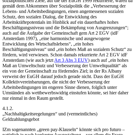
sozialpolitischen Ziele, auf die der EuGH 1999 rekurrierte, waren ua
gemäß dem Abkommen über Sozialpolitik
die „
Verbesserung der
Lebens- und Arbeitsbedingungen, einen angemessenen sozialen
Schutz, den sozialen Dialog, die Entwicklung des
Arbeitskräftepotentials im Hinblick auf ein dauerhaftes hohes
Beschäftigungsniveau und die Bekämpfung von Ausgrenzungen
“;
auch auf die Aufgabe der Gemeinschaft gem Art 2 EGV (idF
Amsterdam 1997), „eine harmonische und ausgewogene
Entwicklung des Wirtschaftslebens“, „ein hohes
Beschäftigungsniveau“ und „ein hohes Maß an sozialem Schutz“ zu
fördern, wird verwiesen. Schon damals rekurrierte Art 2 EGV idF
Amsterdam (wie auch jetzt
Art 3 Abs 3 EUV
) auch auf „ein hohes
Maß an Umweltschutz und Verbesserung der Umweltqualität“ als
ein von der Gemeinschaft zu förderndes Ziel; in der Rs Albany
verweist der EuGH darauf jedoch gerade nicht. Dass der EuGH
Kollektivvereinbarungen, die nicht der Verbesserung der
Arbeitsbedingungen im engeren Sinne dienen, folglich unter
Umständen als wettbewerbswidrig einstufen könnte, sei hier daher
nur einmal in den Raum gestellt.
4.1.2.
„Nachhaltigkeitsregelungen“ und (vermeintliches)
Geldzahlungsgebot
IZm sogenannten „green pay-Klauseln“ könnte sich pro futuro –
natürlich je nach konkreter Ausgestaltung – vor allem die Frage