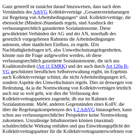
Ganz generell ist zunächst darauf hinzuweisen, dass nach dem
Verständnis des
ArbVG
Kollektivverträge „Gesamtvereinbarungen
zur Regelung von Arbeitsbedingungen“ sind. Kollektivverträge, die
ebensolche (Mindest-)Standards regeln, sind Ausdruck der
verfassungsrechtlich garantierten Sozialautonomie. Diese
gewährleistet Verbänden der AG und der AN, innerhalb des
gesetzlich vorgegebenen Rahmens die Arbeitsbedingungen
autonom, ohne staatlichen Einfluss, zu regeln.
IZm
Nachhaltigkeitsfragen ieS, also Umweltschutzangelegenheiten,
könnte nun die Frage aufgeworfen werden, ob diese
verfassungsrechtlich garantierte Sozialautonomie, die sich aus
Koalitionsfreiheit (
Art 11 EMRK
) und der auch durch
Art 120a B-
VG
geschützten beruflichen Selbstverwaltung ergibt, im Ergebnis
auch Kollektivverträge schützt, die nicht Arbeitsbedingungen ieS,
sondern Aspekte des Umweltschutzes regeln. Dies ist deswegen von
Bedeutung, da ja die Normwirkung von Kollektivverträgen letztlich
auch nur so weit geht, wie dies die Verfassung den
Kollektivvertragsparteien zugesteht, dh nur im Rahmen der
Sozialautonomie. MaW, anderen Gegenständen eines KollV, die
über die Regelungskompetenzen des
§ 2 ArbVG
hinausgehen, kann
schon aus verfassungsrechtlicher Perspektive keine Normwirkung
zukommen.
Unzulässige Inhaltsnormen können (maximal)
schuldrechtliche Wirkung entfalten und qua Einwirkungspflicht der
Kollektivvertragspartner für die Kollektivvertragsunterworfenen von