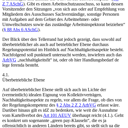
Z 7 ASchG
). Gibt es einen Arbeitsschutzausschuss, so kann dessen
Vorsitzender den Sitzungen „
von sich aus oder auf Empfehlung von
Mitgliedern des Ausschusses Sachverständige, sonstige Personen
mit Aufgaben auf dem Gebiet des Arbeitnehmer- oder
Umweltschutzes
sowie das zuständige Arbeitsinspektorat beiziehen
“
(
§ 88 Abs 6 ASchG
).
Der Blick über den Tellerrand hat jedoch gezeigt, dass sowohl auf
überbetrieblicher als auch auf betrieblicher Ebene durchaus
Regelungspotential im Hinblick auf Nachhaltigkeitsaspekte besteht.
Nachfolgend soll punktuell untersucht werden, inwiefern auch das
ArbVG
„nachhaltigkeitsfit“ ist, oder ob hier Handlungsbedarf de
lege ferenda besteht.
4.1.
Überbetriebliche Ebene
Auf überbetrieblicher Ebene stellt sich auch im Lichte der
(vermeintlich) idealen Eignung von Kollektivverträgen,
Nachhaltigkeitsaspekte zu regeln, vor allem die Frage, ob dies von
der Regelungskompetenz des
§ 2 Abs 2 Z 2 ArbVG
erfasst wäre.
Darüber hinaus gilt es idZ zu bedenken, wie weit die Ausnahme
vom Kartellverbot des
Art 101 AEUV
überhaupt reicht (4.1.). Geht
es konkret um sogenannte „green pay-Klauseln“, die es ja
offensichtlich in anderen Ländern bereits gibt, so stellt sich ua die