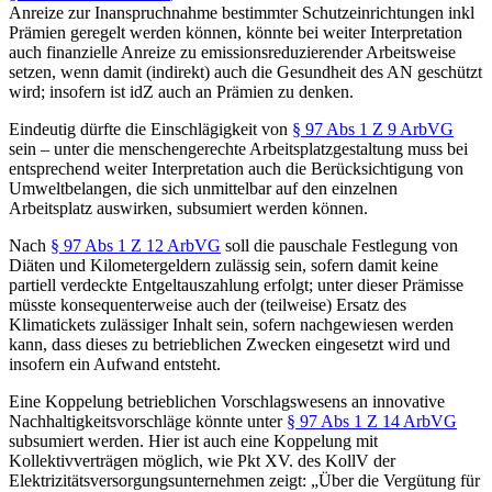
Anreize zur Inanspruchnahme bestimmter Schutzeinrichtungen inkl
Prämien
geregelt werden können,
könnte bei weiter Interpretation
auch finanzielle Anreize zu emissionsreduzierender Arbeitsweise
setzen, wenn damit (indirekt) auch die Gesundheit des AN geschützt
wird; insofern ist idZ auch an Prämien zu denken.
Eindeutig dürfte die Einschlägigkeit von
§ 97 Abs 1 Z 9 ArbVG
sein – unter die menschengerechte Arbeitsplatzgestaltung muss bei
entsprechend weiter Interpretation auch die Berücksichtigung von
Umweltbelangen, die sich unmittelbar auf den einzelnen
Arbeitsplatz auswirken, subsumiert werden können.
Nach
§ 97 Abs 1 Z 12 ArbVG
soll die pauschale Festlegung von
Diäten und Kilometergeldern zulässig sein,
sofern damit keine
partiell verdeckte Entgeltauszahlung erfolgt;
unter dieser Prämisse
müsste konsequenterweise auch der (teilweise) Ersatz des
Klimatickets zulässiger Inhalt sein, sofern nachgewiesen werden
kann, dass dieses zu betrieblichen Zwecken eingesetzt wird und
insofern ein Aufwand entsteht.
Eine Koppelung betrieblichen Vorschlagswesens an innovative
Nachhaltigkeitsvorschläge könnte unter
§ 97 Abs 1 Z 14 ArbVG
subsumiert werden. Hier ist auch eine Koppelung mit
Kollektivverträgen möglich, wie Pkt XV. des KollV der
Elektrizitätsversorgungsunternehmen zeigt: „
Über die Vergütung für