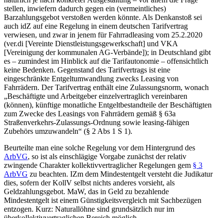
stellen, inwiefern dadurch gegen ein (vermeintliches)
Barzahlungsgebot verstoßen werden könnte. Als Denkanstoß sei
auch idZ auf eine Regelung in einem deutschen Tarifvertrag
verwiesen, und zwar in jenem für Fahrradleasing vom 25.2.2020
(ver.di [Vereinte Dienstleistungsgewerkschaft] und VKA
[Vereinigung der kommunalen AG-Verbände]); in Deutschland gibt
es – zumindest im Hinblick auf die Tarifautonomie – offensichtlich
keine Bedenken.
Gegenstand des Tarifvertrags ist eine
eingeschränkte Entgeltumwandlung zwecks Leasing von
Fahrrädern. Der Tarifvertrag enthält eine Zulassungsnorm, wonach
„
Beschäftigte und Arbeitgeber einzelvertraglich vereinbaren
(können), künftige monatliche Entgeltbestandteile der Beschäftigten
zum Zwecke des Leasings von Fahrrädern gemäß § 63a
Straßenverkehrs-Zulassungs-Ordnung sowie leasing-fähigen
Zubehörs umzuwandeln
“ (§ 2 Abs 1 S 1).
Beurteilte man eine solche Regelung vor dem Hintergrund des
ArbVG
, so ist als einschlägige Vorgabe zunächst der relativ
zwingende Charakter kollektivvertraglicher Regelungen gem
§ 3
ArbVG
zu beachten. IZm dem Mindestentgelt versteht die Judikatur
dies, sofern der KollV selbst nichts anderes vorsieht, als
Geldzahlungsgebot. MaW, das in Geld zu bezahlende
Mindestentgelt ist einem Günstigkeitsvergleich mit Sachbezügen
entzogen. Kurz: Naturallöhne sind grundsätzlich nur im
überkollektivvertraglichen Bereich möglich.