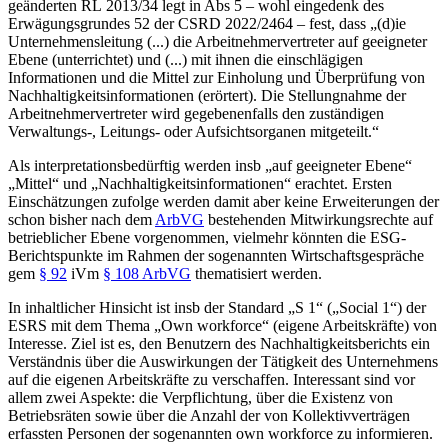
geänderten RL 2013/34 legt in Abs 5 – wohl eingedenk des
Erwägungsgrundes 52 der CSRD 2022/2464 – fest, dass „
(d)ie
Unternehmensleitung (...) die Arbeitnehmervertreter auf geeigneter
Ebene (unterrichtet) und (...) mit ihnen die einschlägigen
Informationen und die Mittel zur Einholung und Überprüfung von
Nachhaltigkeitsinformationen
(erörtert). Die Stellungnahme der
Arbeitnehmervertreter wird gegebenenfalls den zuständigen
Verwaltungs-, Leitungs- oder Aufsichtsorganen mitgeteilt.
“
Als interpretationsbedürftig werden insb „auf geeigneter Ebene“
„Mittel“ und „Nachhaltigkeitsinformationen“ erachtet.
Ersten
Einschätzungen zufolge werden damit aber keine Erweiterungen der
schon bisher nach dem
ArbVG
bestehenden Mitwirkungsrechte auf
betrieblicher Ebene vorgenommen, vielmehr könnten die ESG-
Berichtspunkte im Rahmen der sogenannten Wirtschaftsgespräche
gem
§ 92
iVm
§ 108 ArbVG
thematisiert werden.
In inhaltlicher Hinsicht ist insb der Standard „S 1“ („Social 1“) der
ESRS mit dem Thema „Own workforce“ (eigene Arbeitskräfte) von
Interesse.
Ziel ist es, den Benutzern des Nachhaltigkeitsberichts ein
Verständnis über die Auswirkungen der Tätigkeit des Unternehmens
auf die eigenen Arbeitskräfte
zu verschaffen. Interessant sind vor
allem zwei Aspekte: die Verpflichtung, über die Existenz von
Betriebsräten sowie über die Anzahl der von Kollektivverträgen
erfassten Personen der sogenannten own workforce zu informieren.