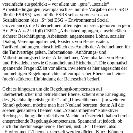
vereinfacht ausgedrückt – vor allem um „gute“, „soziale“
Arbeitsbedingungen; exemplarisch sei auf die Vorgaben der CSRD
für die ESRS5) bzw auf die ESRS selbst verwiesen – zu
Sozialfaktoren (das „S“
bei ESG – Environmental Social
Governance), die Unternehmen offenlegen müssen, gehören ua gem
Art 29b Abs 2 lit b)ii) CSRD „
Arbeitsbedingungen, einschließlich
sicherer Beschäftigung, Arbeitszeit, angemessene Löhne, sozialer
Dialog, Vereinigungsfreiheit, Existenz von Betriebsräten,
Tarifverhandlungen, einschließlich des Anteils der Arbeitnehmer, für
die Tarifverträge gelten, Informations-, Anhörungs- und
Mitbestimmungsrechte der Arbeitnehmer, Vereinbarkeit von Beruf
und Privatleben sowie Gesundheit und Sicherheit
“. Die dogmatisch
spannende Frage idZ ist vor allem, inwiefern es hier angesichts der
nunmehrigen Regelungsdichte auf europäischer Ebene auch einer
(noch) stärkeren Einbindung der Belegschaft bedarf.
Geht es hingegen um die Regelungskompetenzen auf
überbetrieblicher und betrieblicher Ebene, scheint eine Einengung
des „Nachhaltigkeitsbegriffes“ auf „Umweltthemen“ (im weiteren
Sinne) geboten, möchte man hier Neuland betreten, denn: All die
soeben genannten Themen sind „Standardthemen“ kollektiver
Rechtsgestaltung; die kollektiven Mächte in Österreich haben bereits
entsprechende Regelungskompetenzen. Spannend ist jedoch, ob
auch darüberhinausgehende Themen, insb „E“-Themen, also
„Environment“-Themen, geregelt werden dürfen. Kurz: Können