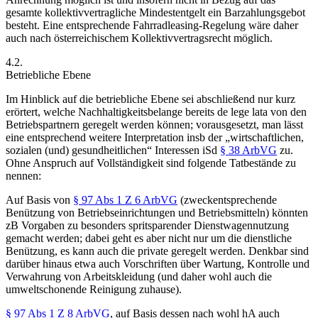
gesamte kollektivvertragliche Mindestentgelt ein Barzahlungsgebot
besteht. Eine entsprechende Fahrradleasing-Regelung wäre daher
auch nach österreichischem Kollektivvertragsrecht möglich.
4.2.
Betriebliche Ebene
Im Hinblick auf die betriebliche Ebene sei abschließend nur kurz
erörtert, welche Nachhaltigkeitsbelange bereits de lege lata
von den
Betriebspartnern geregelt werden können; vorausgesetzt, man lässt
eine entsprechend weitere Interpretation insb der „wirtschaftlichen,
sozialen (und) gesundheitlichen“ Interessen iSd
§ 38 ArbVG
zu.
Ohne Anspruch auf Vollständigkeit
sind folgende Tatbestände zu
nennen:
Auf Basis von
§ 97 Abs 1 Z 6 ArbVG
(zweckentsprechende
Benützung von Betriebseinrichtungen und Betriebsmitteln) könnten
zB Vorgaben zu besonders spritsparender Dienstwagennutzung
gemacht werden; dabei geht es aber nicht nur um die dienstliche
Benützung, es kann auch die private geregelt werden. Denkbar sind
darüber hinaus etwa auch Vorschriften über Wartung, Kontrolle und
Verwahrung von Arbeitskleidung (und daher wohl auch die
umweltschonende Reinigung zuhause).
§ 97 Abs 1 Z 8 ArbVG
, auf Basis dessen nach wohl hA auch