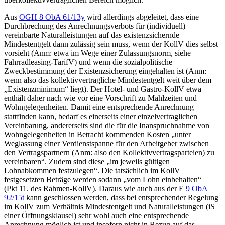
Aus
OGH
8 ObA 61/13y
wird allerdings abgeleitet, dass eine
Durchbrechung des Anrechnungsverbots für (individuell)
vereinbarte Naturalleistungen auf das existenzsichernde
Mindestentgelt dann zulässig sein muss, wenn der KollV dies selbst
vorsieht (Anm: etwa im Wege einer Zulassungsnorm, siehe
Fahrradleasing-TarifV) und wenn die sozialpolitische
Zweckbestimmung der Existenzsicherung eingehalten ist (Anm:
wenn also das kollektivvertragliche Mindestentgelt weit über dem
„Existenzminimum“
liegt). Der Hotel- und Gastro-KollV etwa
enthält daher nach wie vor eine Vorschrift zu Mahlzeiten und
Wohngelegenheiten. Damit eine entsprechende Anrechnung
stattfinden kann, bedarf es einerseits einer einzelvertraglichen
Vereinbarung, andererseits sind die für die Inanspruchnahme von
Wohngelegenheiten in Betracht kommenden Kosten „
unter
Weglassung einer Verdienstspanne für den Arbeitgeber zwischen
den Vertragspartnern (Anm: also den Kollektivvertragsparteien) zu
vereinbaren
“. Zudem sind diese „
im jeweils gültigen
Lohnabkommen festzulegen
“. Die tatsächlich im KollV
festgesetzten Beträge werden sodann „
vom Lohn einbehalten
“
(Pkt 11. des Rahmen-KollV). Daraus wie auch aus der E
9 ObA
92/15t
kann geschlossen werden, dass bei entsprechender Regelung
im KollV zum Verhältnis Mindestentgelt und Naturalleistungen (iS
einer Öffnungsklausel
) sehr wohl auch eine entsprechende
Anrechnung möglich ist und insofern nicht in Bezug auf das