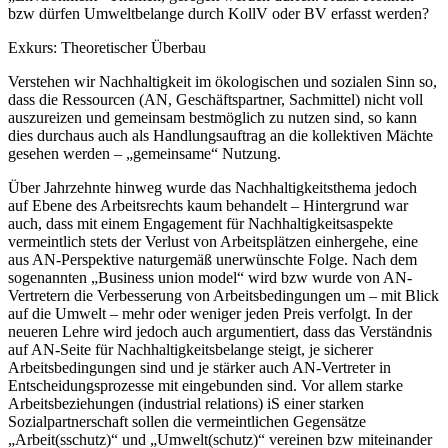
bzw dürfen Umweltbelange durch KollV oder BV erfasst werden?
Exkurs: Theoretischer Überbau
Verstehen wir Nachhaltigkeit im ökologischen und sozialen Sinn so,
dass die Ressourcen (AN, Geschäftspartner, Sachmittel) nicht voll
auszureizen und gemeinsam bestmöglich zu nutzen sind,
so kann
dies durchaus auch als Handlungsauftrag an die kollektiven Mächte
gesehen werden – „gemeinsame“ Nutzung.
Über Jahrzehnte hinweg wurde das Nachhaltigkeitsthema jedoch
auf Ebene des Arbeitsrechts kaum behandelt – Hintergrund war
auch, dass mit einem Engagement für Nachhaltigkeitsaspekte
vermeintlich stets der Verlust von Arbeitsplätzen einhergehe, eine
aus AN-Perspektive naturgemäß unerwünschte Folge.
Nach dem
sogenannten „Business union model“ wird bzw wurde von AN-
Vertretern die Verbesserung von Arbeitsbedingungen um – mit Blick
auf die Umwelt – mehr oder weniger jeden Preis verfolgt.
In der
neueren Lehre wird jedoch auch argumentiert, dass das Verständnis
auf AN-Seite für Nachhaltigkeitsbelange steigt, je sicherer
Arbeitsbedingungen sind und je stärker auch AN-Vertreter in
Entscheidungsprozesse mit eingebunden sind.
Vor allem starke
Arbeitsbeziehungen (industrial relations) iS einer starken
Sozialpartnerschaft sollen die vermeintlichen Gegensätze
„Arbeit(sschutz)“ und „Umwelt(schutz)“ vereinen bzw miteinander