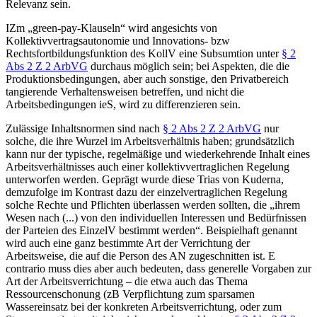
Relevanz sein.
IZm „green-pay-Klauseln“ wird angesichts von
Kollektivvertragsautonomie und Innovations- bzw
Rechtsfortbildungsfunktion
des KollV eine Subsumtion unter
§ 2
Abs 2 Z 2 ArbVG
durchaus möglich sein; bei Aspekten, die die
Produktionsbedingungen, aber auch sonstige, den Privatbereich
tangierende Verhaltensweisen betreffen, und nicht die
Arbeitsbedingungen ieS, wird zu differenzieren sein.
Zulässige Inhaltsnormen sind nach
§ 2 Abs 2 Z 2 ArbVG
nur
solche, die ihre Wurzel im Arbeitsverhältnis haben; grundsätzlich
kann nur der typische, regelmäßige und wiederkehrende Inhalt eines
Arbeitsverhältnisses auch einer kollektivvertraglichen Regelung
unterworfen werden.
Geprägt wurde diese Trias von
Kuderna
,
demzufolge im Kontrast dazu der einzelvertraglichen Regelung
solche Rechte und Pflichten überlassen werden sollten, die „
ihrem
Wesen nach (...) von den individuellen Interessen und Bedürfnissen
der Parteien des EinzelV bestimmt werden
“. Beispielhaft genannt
wird auch eine ganz bestimmte Art der Verrichtung der
Arbeitsweise, die auf die Person des AN zugeschnitten ist.
E
contrario muss dies aber auch bedeuten, dass generelle Vorgaben zur
Art der Arbeitsverrichtung – die etwa auch das Thema
Ressourcenschonung (zB Verpflichtung zum sparsamen
Wassereinsatz bei der konkreten Arbeitsverrichtung, oder zum