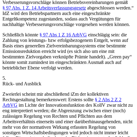
Verbesserungsvorschläge können Betriebsvereinbarungen gemäß
§ 97 Abs. 1 Z. 14 Arbeitsverfassungsgesetz
abgeschlossen werden.
“
IdZ wird den Betriebspartnern auch eine eingeschränkte
Entgeltkompetenz zugestanden,
sodass auch Vergütungen für
nachhaltige Verbesserungsvorschläge vorgesehen werden können.
Schließlich könnte
§ 97 Abs 1 Z 16 ArbVG
einschlägig sein: die
Zahlung von leistungs- bzw erfolgsbezogenem Entgelt, wenn auf
Basis eines generellen Zielvereinbarungssystems eine bestimmte
Emissionsreduktion erreicht wird (es sich also um eine mit
bestimmten Zielvorgaben verknüpfte Prämie handelt).
„Green pay“
könnte somit zumindest im eingeschränkten Ausmaß auch auf
betrieblicher Ebene verfolgt werden.
5.
Rück- und Ausblick
Zweierlei scheint mir abschließend iZm der kollektiven
Rechtsgestaltung bemerkenswert: Erstens sollte
§ 2 Abs 2 Z 2
ArbVG
im Lichte der Innovationsfunktion des KollV zwar nicht zu
eng interpretiert werden; die Abgrenzung zwischen einer (noch)
zulässigen Regelung von Rechten und Pflichten aus dem
Arbeitsverhältnis einerseits und einer darüberhinausgehenden, nicht
mehr von der normativen Wirkung erfassten Regelung von
sonstigen Wirtschaftsbedingungen wird jedoch nicht immer leicht