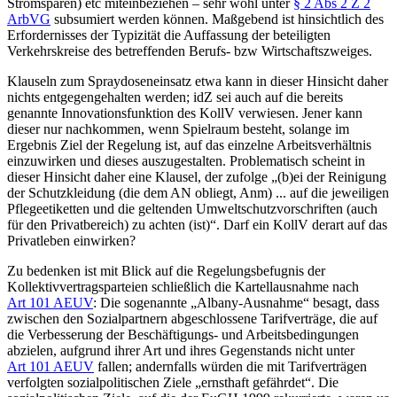
Stromsparen) etc miteinbeziehen – sehr wohl unter
§ 2 Abs 2 Z 2
ArbVG
subsumiert werden können. Maßgebend ist hinsichtlich des
Erfordernisses der Typizität die Auffassung der beteiligten
Verkehrskreise des betreffenden Berufs- bzw Wirtschaftszweiges.
Klauseln zum Spraydoseneinsatz
etwa kann in dieser Hinsicht daher
nichts entgegengehalten werden; idZ sei auch auf die bereits
genannte Innovationsfunktion
des KollV verwiesen. Jener kann
dieser nur nachkommen, wenn Spielraum besteht, solange im
Ergebnis Ziel der Regelung ist, auf das einzelne Arbeitsverhältnis
einzuwirken und dieses auszugestalten.
Problematisch scheint in
dieser Hinsicht daher eine Klausel, der zufolge „
(b)ei der Reinigung
der Schutzkleidung (die dem AN obliegt, Anm) ... auf die jeweiligen
Pflegeetiketten und die geltenden Umweltschutzvorschriften (auch
für den Privatbereich) zu achten (ist)
“.
Darf ein KollV derart auf das
Privatleben einwirken?
Zu bedenken ist mit Blick auf die Regelungsbefugnis der
Kollektivvertragsparteien schließlich die Kartellausnahme nach
Art 101 AEUV
: Die sogenannte „Albany-Ausnahme“ besagt, dass
zwischen den Sozialpartnern abgeschlossene Tarifverträge, die auf
die Verbesserung der Beschäftigungs- und Arbeitsbedingungen
abzielen, aufgrund ihrer Art und ihres Gegenstands nicht unter
Art 101 AEUV
fallen; andernfalls würden die mit Tarifverträgen
verfolgten sozialpolitischen Ziele „ernsthaft gefährdet“.
Die