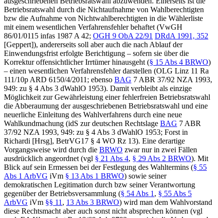
ausgeschriebenen Betriebsratswahl abzuwenden. Einerseits ist die
Betriebsratswahl durch die Nichtaufnahme von Wahlberechtigten
bzw die Aufnahme von Nichtwahlberechtigten in die Wählerliste
mit einem wesentlichen Verfahrensfehler behaftet (
VwGH
86/01/0115
infas 1987 A 42;
OGH
9 ObA 22/91
DRdA 1991, 352
[
Geppert
]), andererseits soll aber auch die nach Ablauf der
Einwendungsfrist erfolgte Berichtigung – sofern sie über die
Korrektur offensichtlicher Irrtümer hinausgeht (
§ 15 Abs 4 BRWO
)
– einen wesentlichen Verfahrensfehler darstellen (
OLG Linz
11 Ra
111/10p
ARD 6150/4/2011; ebenso
BAG
7 ABR 37/92 NZA 1993,
949: zu § 4 Abs 3 dWahlO 1953). Damit verbleibt als einzige
Möglichkeit zur Gewährleistung einer fehlerfreien Betriebsratswahl
die Abberaumung der ausgeschriebenen Betriebsratswahl und eine
neuerliche Einleitung des Wahlverfahrens durch eine neue
Wahlkundmachung (idS zur deutschen Rechtslage
BAG
7 ABR
37/92 NZA 1993, 949: zu
§ 4 Abs 3 dWahlO 1953; Forst in
Richardi [Hrsg], BetrVG17 § 4 WO Rz 13). Eine derartige
Vorgangsweise wird durch die
BRWO
zwar nur in zwei Fällen
ausdrücklich angeordnet (vgl
§ 21 Abs 4
,
§ 29 Abs 2 BRWO
). Mit
Blick auf sein Ermessen bei der Festlegung des Wahltermins (
§ 55
Abs 1 ArbVG
iVm
§ 13 Abs 1 BRWO
) sowie seiner
demokratischen Legitimation durch bzw seiner Verantwortung
gegenüber der Betriebsversammlung (
§ 54 Abs 1
,
§ 55 Abs 5
ArbVG
iVm
§§ 11
,
13 Abs 3 BRWO
) wird man dem Wahlvorstand
diese Rechtsmacht aber auch sonst nicht absprechen können (vgl