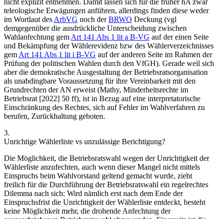
nicht explizit entnehmen. Damit lassen sich für die früher hA zwar
teleologische Erwägungen anführen, allerdings finden diese weder
im Wortlaut des
ArbVG
noch der
BRWO
Deckung (vgl
demgegenüber die ausdrückliche Unterscheidung zwischen
Wahlanfechtung gem
Art 141 Abs 1 lit a B-VG
auf der einen Seite
und Bekämpfung der Wählerevidenz bzw des Wählerverzeichnisses
gem
Art 141 Abs 1 lit i B-VG
auf der anderen Seite im Rahmen der
Prüfung der politischen Wahlen durch den VfGH). Gerade weil sich
aber die demokratische Ausgestaltung der Betriebsratsorganisation
als unabdingbare Voraussetzung für ihre Vereinbarkeit mit den
Grundrechten der AN erweist (
Mathy
, Minderheitsrechte im
Betriebsrat [2022] 50 ff), ist in Bezug auf eine interpretatorische
Einschränkung des Rechtes, sich auf Fehler im Wahlverfahren zu
berufen, Zurückhaltung geboten.
3.
Unrichtige Wählerliste vs unzulässige Berichtigung?
Die Möglichkeit, die Betriebsratswahl wegen der Unrichtigkeit der
Wählerliste anzufechten, auch wenn dieser Mangel nicht mittels
Einspruchs beim Wahlvorstand geltend gemacht wurde, zieht
freilich für die Durchführung der Betriebsratswahl ein regelrechtes
Dilemma nach sich: Wird nämlich erst nach dem Ende der
Einspruchsfrist die Unrichtigkeit der Wählerliste entdeckt, besteht
keine Möglichkeit mehr, die drohende Anfechtung der