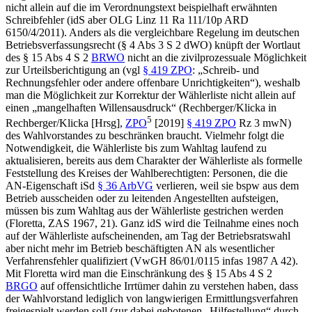
nicht allein auf die im Verordnungstext beispielhaft erwähnten
Schreibfehler (idS aber
OLG Linz
11 Ra 111/10p
ARD
6150/4/2011). Anders als die vergleichbare Regelung im deutschen
Betriebsverfassungsrecht (§ 4 Abs 3 S 2 dWO) knüpft der Wortlaut
des § 15 Abs 4 S 2
BRWO
nicht an die zivilprozessuale Möglichkeit
zur Urteilsberichtigung an (vgl
§ 419 ZPO
: „Schreib- und
Rechnungsfehler oder andere offenbare Unrichtigkeiten“), weshalb
man die Möglichkeit zur Korrektur der Wählerliste nicht allein auf
einen „mangelhaften Willensausdruck“ (
Rechberger/Klicka
in
5
Rechberger/Klicka
[Hrsg],
ZPO
[2019]
§ 419 ZPO
Rz 3 mwN)
des Wahlvorstandes zu beschränken braucht. Vielmehr folgt die
Notwendigkeit, die Wählerliste bis zum Wahltag laufend zu
aktualisieren, bereits aus dem Charakter der Wählerliste als formelle
Feststellung des Kreises der Wahlberechtigten: Personen, die die
AN-Eigenschaft iSd
§ 36 ArbVG
verlieren, weil sie bspw aus dem
Betrieb ausscheiden oder zu leitenden Angestellten aufsteigen,
müssen bis zum Wahltag aus der Wählerliste gestrichen werden
(
Floretta
, ZAS 1967, 21). Ganz idS wird die Teilnahme eines noch
auf der Wählerliste aufscheinenden, am Tag der Betriebsratswahl
aber nicht mehr im Betrieb beschäftigten AN als wesentlicher
Verfahrensfehler qualifiziert (
VwGH
86/01/0115
infas 1987 A 42).
Mit
Floretta
wird man die Einschränkung des § 15 Abs 4 S 2
BRGO
auf offensichtliche Irrtümer dahin zu verstehen haben, dass
der Wahlvorstand lediglich von langwierigen Ermittlungsverfahren
freigespielt werden soll (zur dabei gebotenen „Hilfestellung“ durch