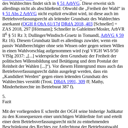
des Wahlrechtes findet sich in
§ 51 ArbVG
. Diese erweist sich
allerdings nicht als abschließend: Obwohl die „Freiheit der Wahl“ in
§ 51 Abs 2 ArbVG
nicht explizit erwähnt wird, ist diese auch im
Betriebsverfassungsrecht als leitender Grundsatz des Wahlrechtes
anerkannt (
OGH 8 ObA 61/17d
DRdA 2018, 403
[
Schneller
] =
ZAS 2018, 297 [
Hörmann
];
Schneller
in
Gahleitner/Mosler
, ArbVR
6
II
§ 51 Rz 3;
Dullinger/Windisch-Graetz
in
Tomandl
,
ArbVG § 59
Rz 16). Diesem Grundsatz läuft es allerdings zuwider, wenn ein
passiv Wahlberechtigter ohne sein Wissen oder gegen seinen Willen
in einen Wahlvorschlag aufgenommen wird (vgl VfGH WI-9/50
VfSlg 2037: „
[...] widerspräche dem Grundsatz der Freiheit der
politischen Willensbildung und Betätigung und dem Postulat der
Reinheit der Wahlen [...]
“). Vor diesem Hintergrund muss auch das
Betriebsverfassungsrecht dahin ausgelegt werden, dass ein
„Kandidiert Werden“ gegen einen leitenden Grundsatz des
Wahlrechtes verstößt (
Trost
,
DRdA 1991, 309
ff
;
Mathy
,
Minderheitsrechte im Betriebsrat 387 f).
5.
Fazit
Mit der vorliegenden E schreibt der OGH seine bisherige Judikatur
zu den Konsequenzen einer unrichtigen Wählerliste fort und erteilt
einer dem Betriebsverfassungsrecht nicht zu entnehmenden
Beschränkung des Rechtes zur Anfechtung der Betriebsratswahl