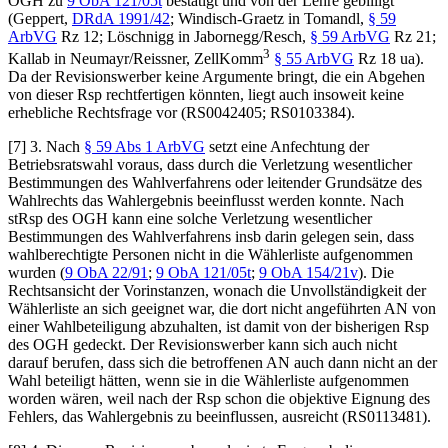
OGH
zu
9 ObA 121/05t
bestätigt und von der Lehre gebilligt
(
Geppert
,
DRdA 1991/42
;
Windisch-Graetz
in
Tomandl
,
§ 59
ArbVG
Rz 12;
Löschnigg
in
Jabornegg/Resch
,
§ 59 ArbVG
Rz 21;
3
Kallab
in
Neumayr/Reissner
, ZellKomm
§ 55 ArbVG
Rz 18 ua).
Da der Revisionswerber keine Argumente bringt, die ein Abgehen
von dieser Rsp rechtfertigen könnten, liegt auch insoweit keine
erhebliche Rechtsfrage vor (RS0042405; RS0103384).
[7] 3. Nach
§ 59 Abs 1 ArbVG
setzt eine Anfechtung der
Betriebsratswahl voraus, dass durch die Verletzung wesentlicher
Bestimmungen des Wahlverfahrens oder leitender Grundsätze des
Wahlrechts das Wahlergebnis beeinflusst werden konnte. Nach
stRsp des OGH kann eine solche Verletzung wesentlicher
Bestimmungen des Wahlverfahrens insb darin gelegen sein, dass
wahlberechtigte Personen nicht in die Wählerliste aufgenommen
wurden (
9 ObA 22/91
;
9 ObA 121/05t
;
9 ObA 154/21v
). Die
Rechtsansicht der Vorinstanzen, wonach die Unvollständigkeit der
Wählerliste an sich geeignet war, die dort nicht angeführten AN von
einer Wahlbeteiligung abzuhalten, ist damit von der bisherigen Rsp
des OGH gedeckt. Der Revisionswerber kann sich auch nicht
darauf berufen, dass sich die betroffenen AN auch dann nicht an der
Wahl beteiligt hätten, wenn sie in die Wählerliste aufgenommen
worden wären, weil nach der Rsp schon die objektive Eignung des
Fehlers, das Wahlergebnis zu beeinflussen, ausreicht (RS0113481).