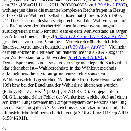
den BI vgl
VwGH
11.11.2011,
2009/09/0303
: zu
§ 20 Abs 2 PVG
),
wohingegen dieser die mitunter komplexen Rechtsfragen in Bezug
auf das aktive Wahlrecht selbst zu lösen hat (
Floretta
, ZAS 1966,
21). Dies ist schon deshalb sachgerecht, weil der Wahlvorstand auf
das Fachwissen der überbetrieblichen Interessenvertretungen
zurückgreifen kann: Nicht nur, dass es dem Wahlvorstand als Organ
der Arbeitnehmerschaft (vgl
§ 40 Abs 2 Z 3 und Abs 3 Z 2 ArbVG
)
gestattet ist, zu seinen Beratungen Vertreter der überbetrieblichen
Interessenvertretungen beizuziehen (
§ 39 Abs 4 ArbVG
). Vielmehr
darf ein solcher in Betrieben mit dauernd mehr als 20 AN sogar in
den Wahlvorstand gewählt werden (
§ 54 Abs 3 ArbVG
).
Dementsprechend sind – solange der zugrundeliegende Sachverhalt
klar erkennbar ist – Wahlberechtigte in das Wählerverzeichnis
aufzunehmen, die zuvor aufgrund eines Fehlers aus dem
7
Wählerverzeichnis gestrichen (
Naderhirn/Trost
, Betriebsratswahl
139) bzw bei der Erstellung der Wählerliste übersehen wurden
31
(
Fitting
, BetrVG-HK
[2022] § 4 WO Rz 15). Entgegen dem
OLG Linz sind daher Fehler der Wählerliste, welche bloß auf einen
schlichten Eingabefehler im Computersystem der Personalabteilung
bei der Erstellung des AN-Verzeichnisses zurückzuführen sind, als
offensichtliche Irrtümer zu berichtigen (aA
OLG Linz
111/10p
ARD
6150/4/2011).
4.