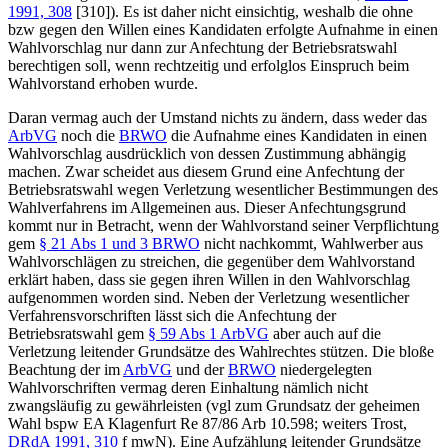
1991, 308
[310]). Es ist daher nicht einsichtig, weshalb die ohne
bzw gegen den Willen eines Kandidaten erfolgte Aufnahme in einen
Wahlvorschlag nur dann zur Anfechtung der Betriebsratswahl
berechtigen soll, wenn rechtzeitig und erfolglos Einspruch beim
Wahlvorstand erhoben wurde.
Daran vermag auch der Umstand nichts zu ändern, dass weder das
ArbVG
noch die
BRWO
die Aufnahme eines Kandidaten in einen
Wahlvorschlag ausdrücklich von dessen Zustimmung abhängig
machen. Zwar scheidet aus diesem Grund eine Anfechtung der
Betriebsratswahl wegen Verletzung wesentlicher Bestimmungen des
Wahlverfahrens im Allgemeinen aus. Dieser Anfechtungsgrund
kommt nur in Betracht, wenn der Wahlvorstand seiner Verpflichtung
gem
§ 21 Abs 1 und 3 BRWO
nicht nachkommt, Wahlwerber aus
Wahlvorschlägen zu streichen, die gegenüber dem Wahlvorstand
erklärt haben, dass sie gegen ihren Willen in den Wahlvorschlag
aufgenommen worden sind. Neben der Verletzung wesentlicher
Verfahrensvorschriften lässt sich die Anfechtung der
Betriebsratswahl gem
§ 59 Abs 1 ArbVG
aber auch auf die
Verletzung leitender Grundsätze des Wahlrechtes stützen. Die bloße
Beachtung der im
ArbVG
und der
BRWO
niedergelegten
Wahlvorschriften vermag deren Einhaltung nämlich nicht
zwangsläufig zu gewährleisten (vgl zum Grundsatz der geheimen
Wahl bspw
EA Klagenfurt
Re 87/86
Arb 10.598; weiters
Trost
,
DRdA 1991, 310
f mwN). Eine Aufzählung leitender Grundsätze