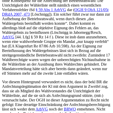
ohne Konsequenz für die Anfechtung der Betriebsratswahl: Die
Unrichtigkeit der Wählerliste stellt nämlich einen wesentlichen
Verfahrensfehler iSd
§ 59 Abs 1 ArbVG
dar (
OGH
9 ObA 121/05t
DRdA 2007, 473
[
Löschnigg
]
). Ein solcher führt zwar nur dann zur
Aufhebung der Betriebsratswahl, wenn durch diesen „das
Wahlergebnis beeinflußt werden konnte“. Dabei kommt es
allerdings bloß auf die objektive Eignung des Fehlers an, das
Wahlergebnis zu beeinflussen (
Löschnigg
in
Jabornegg/Resch
,
ArbVG
[44. Lfg] § 59 Rz 14 f ). Diese ist insb dann anzunehmen,
wenn eine wahlwerbende Gruppe ein Mandat „
nur knapp verfehlt
“
hat (EA Klagenfurt Re 87/86 Arb 10.598). An der Eignung zur
Beeinflussung des Wahlergebnisses lässt sich in Bezug auf die
streitgegenständliche Betriebsratswahl nicht zweifeln: Zumindest 17
Wahlberechtigte waren wegen der unberechtigten Nichtaufnahme in
die Wählerliste an der Ausübung ihres Wahlrechtes gehindert. Die
Mandatsverteilung hätte sich aber bereits dann geändert, wenn nur
elf Stimmen mehr auf die zweite Liste entfallen wären.
Vor diesem Hintergrund verwundert es nicht, dass der bekl BR die
Anfechtungslegitimation der Kl mit dem Argument in Zweifel zog,
dass sie als Mitglied des Wahlvorstandes die Unrichtigkeit der
Wählerliste, auf die sie sich als Anfechtungsgrund stützte, (mit-)
verursacht habe. Der OGH ist dieser Argumentation zu Recht nicht
gefolgt: Eine derartige Einschränkung der Anfechtungsberechtigung
lässt sich weder dem
ArbVG
noch der
BRWO
entnehmen. Nicht