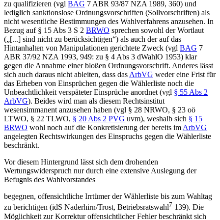
zu qualifizieren (vgl
BAG
7 ABR 93/87 NZA 1989, 360) und
lediglich sanktionslose Ordnungsvorschriften (Sollvorschriften) als
nicht wesentliche Bestimmungen des Wahlverfahrens anzusehen. In
Bezug auf § 15 Abs 3 S 2
BRWO
sprechen sowohl der Wortlaut
(„[...] sind nicht zu berücksichtigen“) als auch der auf das
Hintanhalten von Manipulationen gerichtete Zweck (vgl
BAG
7
ABR 37/92 NZA 1993, 949: zu § 4 Abs 3 dWahlO 1953) klar
gegen die Annahme einer bloßen Ordnungsvorschrift. Anderes lässt
sich auch daraus nicht ableiten, dass das
ArbVG
weder eine Frist für
das Erheben von Einsprüchen gegen die Wählerliste noch die
Unbeachtlichkeit verspäteter Einsprüche anordnet (vgl
§ 55 Abs 2
ArbVG
). Beides wird man als diesem Rechtsinstitut
wesensimmanent anzusehen haben (vgl § 28 NRWO, § 23 oö
LTWO, § 22 TLWO,
§ 20 Abs 2 PVG
uvm), weshalb sich
§ 15
BRWO
wohl noch auf die Konkretisierung der bereits im
ArbVG
angelegten Rechtswirkungen des Einspruchs gegen die Wählerliste
beschränkt.
Vor diesem Hintergrund lässt sich dem drohenden
Wertungswiderspruch nur durch eine extensive Auslegung der
Befugnis des Wahlvorstandes
begegnen, offensichtliche Irrtümer der Wählerliste bis zum Wahltag
7
zu berichtigen (idS
Naderhirn/Trost
, Betriebsratswahl
139). Die
Möglichkeit zur Korrektur offensichtlicher Fehler beschränkt sich