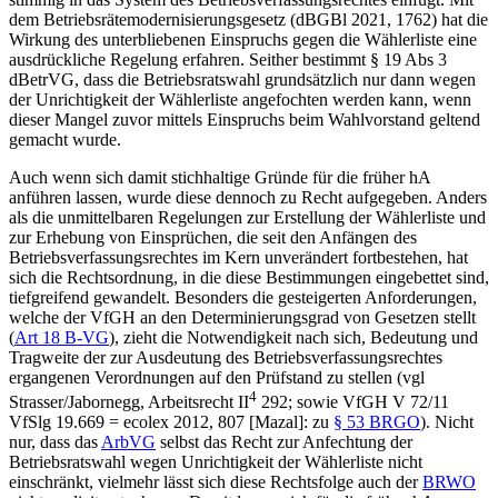
dem Betriebsrätemodernisierungsgesetz (dBGBl 2021, 1762) hat die
Wirkung des unterbliebenen Einspruchs gegen die Wählerliste eine
ausdrückliche Regelung erfahren. Seither bestimmt § 19 Abs 3
dBetrVG, dass die Betriebsratswahl grundsätzlich nur dann wegen
der Unrichtigkeit der Wählerliste angefochten werden kann, wenn
dieser Mangel zuvor mittels Einspruchs beim Wahlvorstand geltend
gemacht wurde.
Auch wenn sich damit stichhaltige Gründe für die früher hA
anführen lassen, wurde diese dennoch zu Recht aufgegeben. Anders
als die unmittelbaren Regelungen zur Erstellung der Wählerliste und
zur Erhebung von Einsprüchen, die seit den Anfängen des
Betriebsverfassungsrechtes im Kern unverändert fortbestehen, hat
sich die Rechtsordnung, in die diese Bestimmungen eingebettet sind,
tiefgreifend gewandelt. Besonders die gesteigerten Anforderungen,
welche der VfGH an den Determinierungsgrad von Gesetzen stellt
(
Art 18 B-VG
), zieht die Notwendigkeit nach sich, Bedeutung und
Tragweite der zur Ausdeutung des Betriebsverfassungsrechtes
ergangenen Verordnungen auf den Prüfstand zu stellen (vgl
4
Strasser/Jabornegg
, Arbeitsrecht II
292; sowie VfGH V 72/11
VfSlg 19.669 = ecolex 2012, 807 [
Mazal
]: zu
§ 53 BRGO
). Nicht
nur, dass das
ArbVG
selbst das Recht zur Anfechtung der
Betriebsratswahl wegen Unrichtigkeit der Wählerliste nicht
einschränkt, vielmehr lässt sich diese Rechtsfolge auch der
BRWO