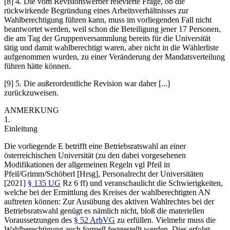
[8] 4. Die vom Revisionswerber relevierte Frage, ob die
rückwirkende Begründung eines Arbeitsverhältnisses zur
Wahlberechtigung führen kann, muss im vorliegenden Fall nicht
beantwortet werden, weil schon die Beteiligung jener 17 Personen,
die am Tag der Gruppenversammlung bereits für die Universität
tätig und damit wahlberechtigt waren, aber nicht in die Wählerliste
aufgenommen wurden, zu einer Veränderung der Mandatsverteilung
führen hätte können.
[9] 5. Die außerordentliche Revision war daher [...]
zurückzuweisen.
ANMERKUNG
1.
Einleitung
Die vorliegende E betrifft eine Betriebsratswahl an einer
österreichischen Universität (zu den dabei vorgesehenen
Modifikationen der allgemeinen Regeln vgl Pfeil in
Pfeil/Grimm/Schöberl [Hrsg], Personalrecht der Universitäten
[2021]
§ 135 UG
Rz 6 ff) und veranschaulicht die Schwierigkeiten,
welche bei der Ermittlung des Kreises der wahlberechtigten AN
auftreten können: Zur Ausübung des aktiven Wahlrechtes bei der
Betriebsratswahl genügt es nämlich nicht, bloß die materiellen
Voraussetzungen des
§ 52 ArbVG
zu erfüllen. Vielmehr muss die
Wahlberechtigung auch formell festgestellt werden. Dies erfolgt