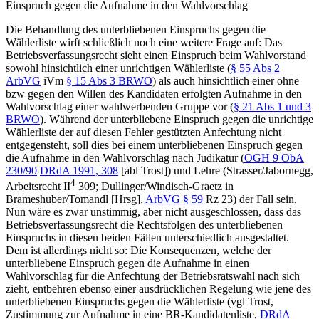
Einspruch gegen die Aufnahme in den Wahlvorschlag
Die Behandlung des unterbliebenen Einspruchs gegen die
Wählerliste wirft schließlich noch eine weitere Frage auf: Das
Betriebsverfassungsrecht sieht einen Einspruch beim Wahlvorstand
sowohl hinsichtlich einer unrichtigen Wählerliste (
§ 55 Abs 2
ArbVG
iVm
§ 15 Abs 3 BRWO
) als auch hinsichtlich einer ohne
bzw gegen den Willen des Kandidaten erfolgten Aufnahme in den
Wahlvorschlag einer wahlwerbenden Gruppe vor (
§ 21 Abs 1 und 3
BRWO
). Während der unterbliebene Einspruch gegen die unrichtige
Wählerliste der auf diesen Fehler gestützten Anfechtung nicht
entgegensteht, soll dies bei einem unterbliebenen Einspruch gegen
die Aufnahme in den Wahlvorschlag nach Judikatur (
OGH
9 ObA
230/90
DRdA 1991, 308
[abl
Trost
]) und Lehre (
Strasser/Jabornegg
,
4
Arbeitsrecht II
309;
Dullinger/Windisch-Graetz
in
Brameshuber/Tomandl
[Hrsg],
ArbVG § 59
Rz 23) der Fall sein.
Nun wäre es zwar unstimmig, aber nicht ausgeschlossen, dass das
Betriebsverfassungsrecht die Rechtsfolgen des unterbliebenen
Einspruchs in diesen beiden Fällen unterschiedlich ausgestaltet.
Dem ist allerdings nicht so: Die Konsequenzen, welche der
unterbliebene Einspruch gegen die Aufnahme in einen
Wahlvorschlag für die Anfechtung der Betriebsratswahl nach sich
zieht, entbehren ebenso einer ausdrücklichen Regelung wie jene des
unterbliebenen Einspruchs gegen die Wählerliste (vgl
Trost
,
Zustimmung zur Aufnahme in eine BR-Kandidatenliste,
DRdA