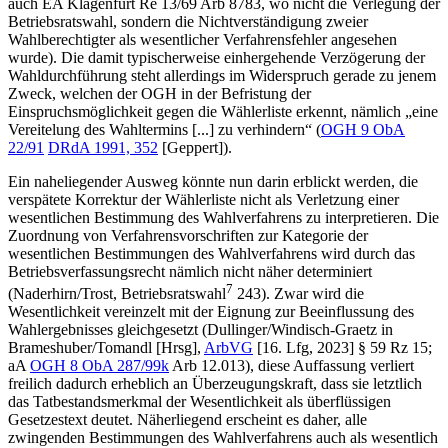
auch EA Klagenfurt Re 13/69 Arb 8783, wo nicht die Verlegung der
Betriebsratswahl, sondern die Nichtverständigung zweier
Wahlberechtigter als wesentlicher Verfahrensfehler angesehen
wurde). Die damit typischerweise einhergehende Verzögerung der
Wahldurchführung steht allerdings im Widerspruch gerade zu jenem
Zweck, welchen der OGH in der Befristung der
Einspruchsmöglichkeit gegen die Wählerliste erkennt, nämlich „
eine
Vereitelung des Wahltermins [...] zu verhindern
“ (
OGH
9 ObA
22/91
DRdA 1991, 352
[
Geppert
]).
Ein naheliegender Ausweg könnte nun darin erblickt werden, die
verspätete Korrektur der Wählerliste nicht als Verletzung einer
wesentlichen Bestimmung des Wahlverfahrens zu interpretieren. Die
Zuordnung von Verfahrensvorschriften zur Kategorie der
wesentlichen Bestimmungen des Wahlverfahrens wird durch das
Betriebsverfassungsrecht nämlich nicht näher determiniert
7
(
Naderhirn/Trost
, Betriebsratswahl
243). Zwar wird die
Wesentlichkeit vereinzelt mit der Eignung zur Beeinflussung des
Wahlergebnisses gleichgesetzt (
Dullinger/Windisch-Graetz
in
Brameshuber/Tomandl
[Hrsg],
ArbVG
[16. Lfg, 2023] § 59 Rz 15;
aA
OGH
8 ObA 287/99k
Arb 12.013), diese Auffassung verliert
freilich dadurch erheblich an Überzeugungskraft, dass sie letztlich
das Tatbestandsmerkmal der Wesentlichkeit als überflüssigen
Gesetzestext deutet. Näherliegend erscheint es daher, alle
zwingenden Bestimmungen des Wahlverfahrens auch als wesentlich