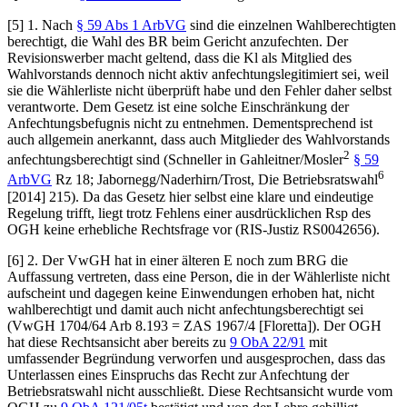
[5] 1. Nach
§ 59 Abs 1 ArbVG
sind die einzelnen Wahlberechtigten
berechtigt, die Wahl des BR beim Gericht anzufechten. Der
Revisionswerber macht geltend, dass die Kl als Mitglied des
Wahlvorstands dennoch nicht aktiv anfechtungslegitimiert sei, weil
sie die Wählerliste nicht überprüft habe und den Fehler daher selbst
verantworte. Dem Gesetz ist eine solche Einschränkung der
Anfechtungsbefugnis nicht zu entnehmen. Dementsprechend ist
auch allgemein anerkannt, dass auch Mitglieder des Wahlvorstands
2
anfechtungsberechtigt sind (
Schneller
in
Gahleitner/Mosler
§ 59
6
ArbVG
Rz 18;
Jabornegg/Naderhirn/Trost
, Die Betriebsratswahl
[2014] 215). Da das Gesetz hier selbst eine klare und eindeutige
Regelung trifft, liegt trotz Fehlens einer ausdrücklichen Rsp des
OGH keine erhebliche Rechtsfrage vor (RIS-Justiz RS0042656).
[6] 2. Der VwGH hat in einer älteren E noch zum BRG die
Auffassung vertreten, dass eine Person, die in der Wählerliste nicht
aufscheint und dagegen keine Einwendungen erhoben hat, nicht
wahlberechtigt und damit auch nicht anfechtungsberechtigt sei
(
VwGH
1704/64
Arb 8.193 = ZAS 1967/4 [
Floretta
]). Der OGH
hat diese Rechtsansicht aber bereits zu
9 ObA 22/91
mit
umfassender Begründung verworfen und ausgesprochen, dass das
Unterlassen eines Einspruchs das Recht zur Anfechtung der
Betriebsratswahl nicht ausschließt. Diese Rechtsansicht wurde vom