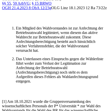
§§ 55
,
59 ArbVG
;
§ 15 BRWO
OGH
21.4.2023
8 ObA 12/23g
OLG Linz
18.1.2023
12 Ra 73/22z
Ein Mitglied des Wahlvorstandes ist zur Anfechtung der
Betriebsratswahl legitimiert, wenn diesem das aktive
Wahlrecht zur Betriebsratswahl zukommt. Diese
Anfechtungsberechtigung besteht auch hinsichtlich
solcher Verfahrensfehler, die der Wahlvorstand
verursacht hat.
Das Unterlassen eines Einspruchs gegen die Wählerliste
führt weder zum Verlust der Legitimation zur
Anfechtung der Betriebsratswahl
(Anfechtungsberechtigung) noch steht es dem
Aufgreifen dieses Fehlers als Wahlanfechtungsgrund
entgegen.
[1] Am 18.10.2021 wurde die Gruppenversammlung des
wissenschaftlichen Personals der P* Universität * zur Wahl des
Wahlvorstands für die Wahl des BR für das wissenschaftliche