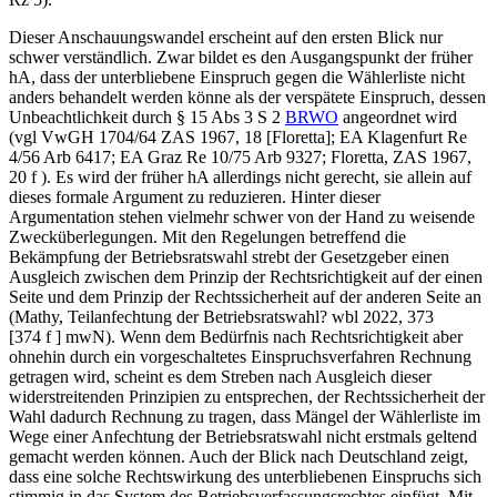
Dieser Anschauungswandel erscheint auf den ersten Blick nur
schwer verständlich. Zwar bildet es den Ausgangspunkt der früher
hA, dass der unterbliebene Einspruch gegen die Wählerliste nicht
anders behandelt werden könne als der verspätete Einspruch, dessen
Unbeachtlichkeit durch § 15 Abs 3 S 2
BRWO
angeordnet wird
(vgl
VwGH
1704/64
ZAS 1967, 18 [
Floretta
]; EA Klagenfurt Re
4/56 Arb 6417; EA Graz Re 10/75 Arb 9327;
Floretta
, ZAS 1967,
20 f ). Es wird der früher hA allerdings nicht gerecht, sie allein auf
dieses formale Argument zu reduzieren. Hinter dieser
Argumentation stehen vielmehr schwer von der Hand zu weisende
Zwecküberlegungen. Mit den Regelungen betreffend die
Bekämpfung der Betriebsratswahl strebt der Gesetzgeber einen
Ausgleich zwischen dem Prinzip der Rechtsrichtigkeit auf der einen
Seite und dem Prinzip der Rechtssicherheit auf der anderen Seite an
(
Mathy
, Teilanfechtung der Betriebsratswahl? wbl 2022, 373
[374 f ] mwN). Wenn dem Bedürfnis nach Rechtsrichtigkeit aber
ohnehin durch ein vorgeschaltetes Einspruchsverfahren Rechnung
getragen wird, scheint es dem Streben nach Ausgleich dieser
widerstreitenden Prinzipien zu entsprechen, der Rechtssicherheit der
Wahl dadurch Rechnung zu tragen, dass Mängel der Wählerliste im
Wege einer Anfechtung der Betriebsratswahl nicht erstmals geltend
gemacht werden können. Auch der Blick nach Deutschland zeigt,
dass eine solche Rechtswirkung des unterbliebenen Einspruchs sich
stimmig in das System des Betriebsverfassungsrechtes einfügt. Mit