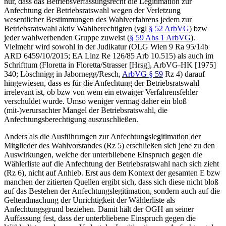
nur, dass das Betriebsverfassungsrecht die Legitimation zur
Anfechtung der Betriebsratswahl wegen der Verletzung
wesentlicher Bestimmungen des Wahlverfahrens jedem zur
Betriebsratswahl aktiv Wahlberechtigten (vgl
§ 52 ArbVG
) bzw
jeder wahlwerbenden Gruppe zuweist (
§ 59 Abs 1 ArbVG
).
Vielmehr wird sowohl in der Judikatur (OLG Wien 9 Ra 95/14b
ARD 6459/10/2015; EA Linz Re 126/85 Arb 10.515) als auch im
Schrifttum (
Floretta
in
Floretta/Strasser
[Hrsg], ArbVG-HK [1975]
340;
Löschnigg
in
Jabornegg/Resch
,
ArbVG § 59
Rz 4) darauf
hingewiesen, dass es für die Anfechtung der Betriebsratswahl
irrelevant ist, ob bzw von wem ein etwaiger Verfahrensfehler
verschuldet wurde. Umso weniger vermag daher ein bloß
(mit-)verursachter Mangel der Betriebsratswahl, die
Anfechtungsberechtigung auszuschließen.
Anders als die Ausführungen zur Anfechtungslegitimation der
Mitglieder des Wahlvorstandes (Rz 5) erschließen sich jene zu den
Auswirkungen, welche der unterbliebene Einspruch gegen die
Wählerliste auf die Anfechtung der Betriebsratswahl nach sich zieht
(Rz 6), nicht auf Anhieb. Erst aus dem Kontext der gesamten E bzw
manchen der zitierten Quellen ergibt sich, dass sich diese nicht bloß
auf das Bestehen der Anfechtungslegitimation, sondern auch auf die
Geltendmachung der Unrichtigkeit der Wählerliste als
Anfechtungsgrund beziehen. Damit hält der OGH an seiner
Auffassung fest, dass der unterbliebene Einspruch gegen die