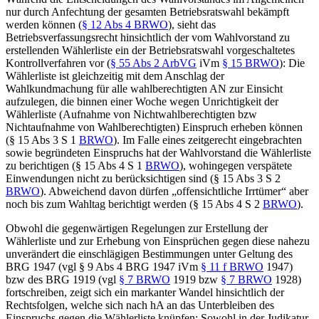
nur durch Anfechtung der gesamten Betriebsratswahl bekämpft
werden können (
§ 12 Abs 4 BRWO
), sieht das
Betriebsverfassungsrecht hinsichtlich der vom Wahlvorstand zu
erstellenden Wählerliste ein der Betriebsratswahl vorgeschaltetes
Kontrollverfahren vor (
§ 55 Abs 2 ArbVG
iVm
§ 15 BRWO
): Die
Wählerliste ist gleichzeitig mit dem Anschlag der
Wahlkundmachung für alle wahlberechtigten AN zur Einsicht
aufzulegen, die binnen einer Woche wegen Unrichtigkeit der
Wählerliste (Aufnahme von Nichtwahlberechtigten bzw
Nichtaufnahme von Wahlberechtigten) Einspruch erheben können
(§ 15 Abs 3 S 1
BRWO
). Im Falle eines zeitgerecht eingebrachten
sowie begründeten Einspruchs hat der Wahlvorstand die Wählerliste
zu berichtigen (§ 15 Abs 4 S 1
BRWO
), wohingegen verspätete
Einwendungen nicht zu berücksichtigen sind (§ 15 Abs 3 S 2
BRWO
). Abweichend davon dürfen „
offensichtliche Irrtümer
“ aber
noch bis zum Wahltag berichtigt werden (§ 15 Abs 4 S 2
BRWO
).
Obwohl die gegenwärtigen Regelungen zur Erstellung der
Wählerliste und zur Erhebung von Einsprüchen gegen diese nahezu
unverändert die einschlägigen Bestimmungen unter Geltung des
BRG 1947 (vgl § 9 Abs 4 BRG 1947 iVm
§ 11 f BRWO
1947)
bzw des BRG 1919 (vgl
§ 7 BRWO
1919 bzw
§ 7 BRWO
1928)
fortschreiben, zeigt sich ein markanter Wandel hinsichtlich der
Rechtsfolgen, welche sich nach hA an das Unterbleiben des
Einspruchs gegen die Wählerliste knüpfen: Sowohl in der Judikatur