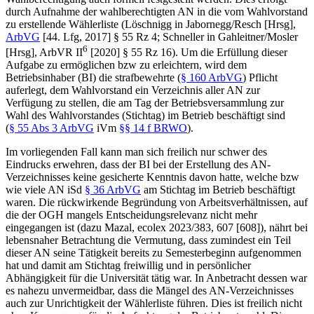
durch Aufnahme der wahlberechtigten AN in die vom Wahlvorstand
zu erstellende Wählerliste (
Löschnigg
in
Jabornegg/Resch
[Hrsg],
ArbVG
[44. Lfg, 2017] § 55 Rz 4;
Schneller
in
Gahleitner/Mosler
6
[Hrsg], ArbVR II
[2020] § 55 Rz 16). Um die Erfüllung dieser
Aufgabe zu ermöglichen bzw zu erleichtern, wird dem
Betriebsinhaber (BI) die strafbewehrte (
§ 160 ArbVG
) Pflicht
auferlegt, dem Wahlvorstand ein Verzeichnis aller AN zur
Verfügung zu stellen, die am Tag der Betriebsversammlung zur
Wahl des Wahlvorstandes (Stichtag) im Betrieb beschäftigt sind
(
§ 55 Abs 3 ArbVG
iVm
§§ 14 f BRWO
).
Im vorliegenden Fall kann man sich freilich nur schwer des
Eindrucks erwehren, dass der BI bei der Erstellung des AN-
Verzeichnisses keine gesicherte Kenntnis davon hatte, welche bzw
wie viele AN iSd
§ 36 ArbVG
am Stichtag im Betrieb beschäftigt
waren. Die rückwirkende Begründung von Arbeitsverhältnissen, auf
die der OGH mangels Entscheidungsrelevanz nicht mehr
eingegangen ist (dazu
Mazal
, ecolex 2023/383, 607 [608]), nährt bei
lebensnaher Betrachtung die Vermutung, dass zumindest ein Teil
dieser AN seine Tätigkeit bereits zu Semesterbeginn aufgenommen
hat und damit am Stichtag freiwillig und in persönlicher
Abhängigkeit für die Universität tätig war. In Anbetracht dessen war
es nahezu unvermeidbar, dass die Mängel des AN-Verzeichnisses
auch zur Unrichtigkeit der Wählerliste führen. Dies ist freilich nicht