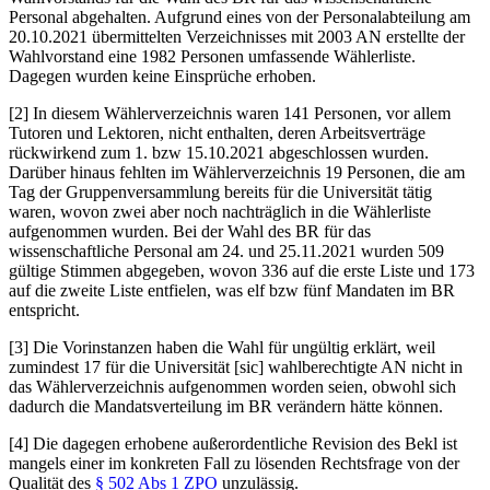
Personal abgehalten. Aufgrund eines von der Personalabteilung am
20.10.2021 übermittelten Verzeichnisses mit 2003 AN erstellte der
Wahlvorstand eine 1982 Personen umfassende Wählerliste.
Dagegen wurden keine Einsprüche erhoben.
[2] In diesem Wählerverzeichnis waren 141 Personen, vor allem
Tutoren und Lektoren, nicht enthalten, deren Arbeitsverträge
rückwirkend zum 1. bzw 15.10.2021 abgeschlossen wurden.
Darüber hinaus fehlten im Wählerverzeichnis 19 Personen, die am
Tag der Gruppenversammlung bereits für die Universität tätig
waren, wovon zwei aber noch nachträglich in die Wählerliste
aufgenommen wurden. Bei der Wahl des BR für das
wissenschaftliche Personal am 24. und 25.11.2021 wurden 509
gültige Stimmen abgegeben, wovon 336 auf die erste
Liste und 173
auf die zweite Liste entfielen, was elf bzw fünf Mandaten im BR
entspricht.
[3] Die Vorinstanzen haben die Wahl für ungültig erklärt, weil
zumindest 17 für die Universität [sic] wahlberechtigte AN nicht in
das Wählerverzeichnis aufgenommen worden seien, obwohl sich
dadurch die Mandatsverteilung im BR verändern hätte können.
[4] Die dagegen erhobene außerordentliche Revision des Bekl ist
mangels einer im konkreten Fall zu lösenden Rechtsfrage von der
Qualität des
§ 502 Abs 1 ZPO
unzulässig.