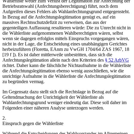
Wählerliste weder zum Verlust der Legitimation zur Anfechtung der
Betriebsratswahl (Anfechtungsberechtigung) führt, noch dem
Aufgreifen dieses Fehlers als Wahlanfechtungsgrund entgegensteht.
In Bezug auf die Anfechtungslegitimation genügt es, auf ein
massives Rechtsschutzdefizit zu verweisen, das aus der
gegenteiligen Auffassung resultieren würde: Die zu Unrecht nicht in
die Wählerliste aufgenommenen Wahlberechtigten wären, selbst
wenn sie dagegen erfolglos mittels Einspruchs vorgegangen wären,
nicht in der Lage, die Entscheidung eines unabhängigen Gerichtes
herbeizuführen (
Floretta
, EAnm zu VwGH 1704/64 ZAS 1967, 18
[19 f ]). Es ist daher mittlerweile unbestritten, dass sich die
Anfechtungslegitimation allein nach den Kriterien des
§ 52 ArbVG
richtet. Daher kann die fälschliche Nichtaufnahme in die Wählerliste
die Anfechtungslegitimation ebenso wenig ausschließen, wie die
unrichtige Aufnahme in die Wählerliste die Anfechtungslegitimation
zu begründen vermag.
Im Gegensatz dazu stellt sich die Rechtslage in Bezug auf die
Geltendmachung der Unrichtigkeit der Wählerliste als
Wahlanfechtungsgrund weniger eindeutig dar. Diese soll daher im
Folgenden einer näheren Analyse unterzogen werden.
2.
Einspruch gegen die Wählerliste
Während die Entscheidungen des Wahlvorstandes im Allgemeinen