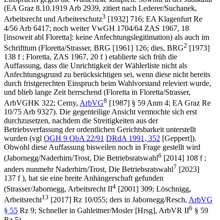
(EA Graz 8.10.1919 Arb 2939, zitiert nach
Lederer/Suchanek
,
3
Arbeitsrecht und Arbeiterschutz
[1932] 716; EA Klagenfurt Re
4/56 Arb 6417; noch weiter
VwGH
1704/64
ZAS 1967, 18
[insoweit abl
Floretta
]: keine Anfechtungslegitimation) als auch im
2
Schrifttum (
Floretta/Strasser
, BRG [1961] 126;
dies
, BRG
[1973]
138 f ;
Floretta
, ZAS 1967, 20 f ) etablierte sich früh die
Auffassung, dass die Unrichtigkeit der Wählerliste nicht als
Anfechtungsgrund zu berücksichtigen sei, wenn diese
nicht bereits
durch fristgerechten Einspruch beim Wahlvorstand releviert wurde,
und blieb lange Zeit herrschend (
Floretta
in
Floretta/Strasser
,
8
ArbVGHK 322;
Cerny
,
ArbVG
[1987] § 59 Anm 4; EA Graz Re
10/75 Arb 9327). Die gegenteilige Ansicht vermochte sich erst
durchzusetzen, nachdem die Streitigkeiten aus der
Betriebsverfassung der ordentlichen Gerichtsbarkeit unterstellt
wurden (vgl
OGH
9 ObA 22/91
DRdA 1991, 352
[
Geppert
]).
Obwohl diese Auffassung bisweilen noch in Frage gestellt wird
6
(
Jabornegg/Naderhirn/Trost
, Die Betriebsratswahl
[2014] 108 f ;
7
anders nunmehr
Naderhirn/Trost
, Die Betriebsratswahl
[2023]
137 f ), hat sie eine breite Anhängerschaft gefunden
4
(
Strasser/Jabornegg
, Arbeitsrecht II
[2001] 309;
Löschnigg
,
13
Arbeitsrecht
[2017] Rz 10/055;
ders
in
Jabornegg/Resch
,
ArbVG
6
§ 55
Rz 9;
Schneller
in
Gahleitner/Mosler
[Hrsg], ArbVR II
§ 59
Rz 5).