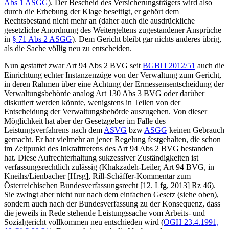
Abs 1 ASGG
). Der Bescheid des Versicherungsträgers wird also
durch die Erhebung der Klage beseitigt, er gehört dem
Rechtsbestand nicht mehr an (daher auch die ausdrückliche
gesetzliche Anordnung des Weitergeltens zugestandener Ansprüche
in
§ 71 Abs 2 ASGG
). Dem Gericht
bleibt gar nichts anderes übrig,
als die Sache völlig neu zu entscheiden.
Nun gestattet zwar Art 94 Abs 2 BVG seit
BGBl I 2012/51
auch die
Einrichtung echter Instanzenzüge von der Verwaltung zum Gericht,
in deren Rahmen über eine Achtung der Ermessensentscheidung der
Verwaltungsbehörde analog Art 130 Abs 3 BVG oder darüber
diskutiert werden könnte, wenigstens in Teilen von der
Entscheidung der Verwaltungsbehörde auszugehen. Von dieser
Möglichkeit hat aber der Gesetzgeber im Falle des
Leistungsverfahrens nach dem
ASVG
bzw
ASGG
keinen Gebrauch
gemacht. Er hat vielmehr an jener Regelung festgehalten, die schon
im Zeitpunkt des Inkrafttretens des Art 94 Abs 2 BVG bestanden
hat. Diese Aufrechterhaltung sukzessiver Zuständigkeiten ist
verfassungsrechtlich zulässig (
Khakzadeh-Leiler
, Art 94 BVG, in
Kneihs/Lienbacher
[Hrsg], Rill-Schäffer-Kommentar zum
Österreichischen Bundesverfassungsrecht [12. Lfg, 2013] Rz 46).
Sie zwingt aber nicht nur nach dem einfachen Gesetz (siehe oben),
sondern auch nach der Bundesverfassung zu der Konsequenz, dass
die jeweils in Rede stehende Leistungssache vom Arbeits- und
Sozialgericht vollkommen neu entschieden wird (
OGH
23.4.1991,