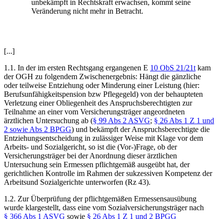
unbekämpft in Rechtskraft erwachsen, kommt seine
Veränderung nicht mehr in Betracht.
[...]
1.1. In der im ersten Rechtsgang ergangenen
E
10 ObS 21/21t
kam
der
OGH
zu folgendem Zwischenergebnis: Hängt die gänzliche
oder teilweise Entziehung oder Minderung einer Leistung (hier:
Berufsunfähigkeitspension bzw Pflegegeld) von der behaupteten
Verletzung einer Obliegenheit des Anspruchsberechtigten zur
Teilnahme an einer vom Versicherungsträger angeordneten
ärztlichen Untersuchung ab (
§ 99 Abs 2 ASVG
;
§ 26 Abs 1 Z 1 und
2 sowie Abs 2 BPGG
) und bekämpft der Anspruchsberechtigte die
Entziehungsentscheidung in zulässiger Weise mit Klage vor dem
Arbeits- und Sozialgericht, so ist die (Vor-)Frage, ob der
Versicherungsträger bei der Anordnung dieser ärztlichen
Untersuchung sein Ermessen pflichtgemäß ausgeübt hat, der
gerichtlichen Kontrolle im Rahmen der sukzessiven Kompetenz der
Arbeitsund Sozialgerichte unterworfen (Rz 43).
1.2. Zur Überprüfung der pflichtgemäßen Ermessensausübung
wurde klargestellt, dass eine vom Sozialversicherungsträger nach
§ 366 Abs 1 ASVG
sowie
§ 26 Abs 1 Z 1 und 2 BPGG