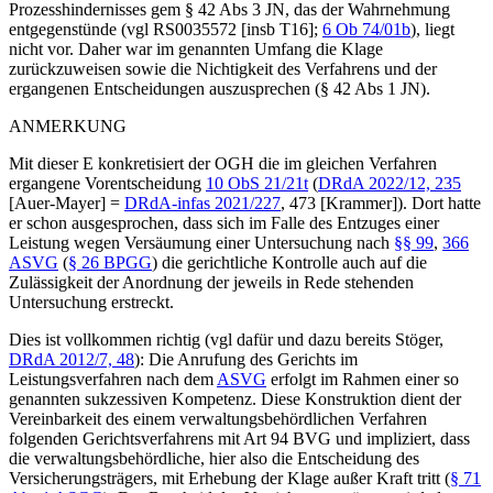
Prozesshindernisses gem § 42 Abs 3 JN, das der Wahrnehmung
entgegenstünde (vgl RS0035572 [insb T16];
6 Ob 74/01b
), liegt
nicht vor. Daher war im genannten Umfang die Klage
zurückzuweisen sowie die Nichtigkeit des Verfahrens und der
ergangenen Entscheidungen auszusprechen (§ 42 Abs 1 JN).
ANMERKUNG
Mit dieser E konkretisiert der OGH die im gleichen Verfahren
ergangene Vorentscheidung
10 ObS 21/21t
(
DRdA 2022/12, 235
[
Auer-Mayer
]
=
DRdA-infas 2021/227
, 473 [
Krammer
]
). Dort hatte
er schon ausgesprochen, dass sich im Falle des Entzuges einer
Leistung wegen Versäumung einer Untersuchung nach
§§ 99
,
366
ASVG
(
§ 26 BPGG
) die gerichtliche Kontrolle auch auf die
Zulässigkeit der Anordnung der jeweils in Rede stehenden
Untersuchung erstreckt.
Dies ist vollkommen richtig (vgl dafür und dazu bereits
Stöger
,
DRdA 2012/7, 48
): Die Anrufung des Gerichts im
Leistungsverfahren nach dem
ASVG
erfolgt im Rahmen einer so
genannten sukzessiven Kompetenz. Diese Konstruktion dient der
Vereinbarkeit des einem verwaltungsbehördlichen Verfahren
folgenden Gerichtsverfahrens mit Art 94 BVG und impliziert, dass
die verwaltungsbehördliche, hier also die Entscheidung des
Versicherungsträgers, mit Erhebung der Klage außer Kraft tritt (
§ 71