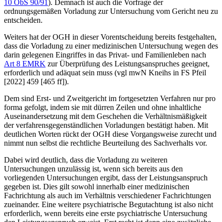
10 ObS 90/91
). Demnach ist auch die Vorfrage der
ordnungsgemäßen Vorladung zur Untersuchung vom Gericht neu zu
entscheiden.
Weiters hat der OGH in dieser Vorentscheidung bereits festgehalten,
dass die Vorladung zu einer medizinischen Untersuchung wegen des
darin gelegenen Eingriffes in das Privat- und Familienleben nach
Art 8 EMRK
zur Überprüfung des Leistungsanspruches geeignet,
erforderlich und adäquat sein muss (vgl mwN
Kneihs
in FS Pfeil
[2022] 459 [465 ff]).
Dem sind Erst- und Zweitgericht im fortgesetzten Verfahren nur pro
forma gefolgt, indem sie mit dürren Zeilen und ohne inhaltliche
Auseinandersetzung mit dem Geschehen die Verhältnismäßigkeit
der verfahrensgegenständlichen Vorladungen bestätigt haben. Mit
deutlichen Worten rückt der OGH diese Vorgangsweise zurecht und
nimmt nun selbst die rechtliche Beurteilung des Sachverhalts vor.
Dabei wird deutlich, dass die Vorladung zu weiteren
Untersuchungen unzulässig ist, wenn sich bereits aus den
vorliegenden Untersuchungen ergibt, dass der Leistungsanspruch
gegeben ist. Dies gilt sowohl innerhalb einer medizinischen
Fachrichtung als auch im Verhältnis verschiedener Fachrichtungen
zueinander. Eine weitere psychiatrische Begutachtung ist also nicht
erforderlich, wenn bereits eine erste psychiatrische Untersuchung