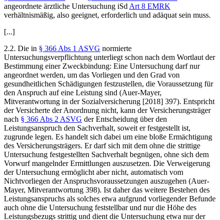
angeordnete ärztliche Untersuchung iSd
Art 8 EMRK
verhältnismäßig, also geeignet, erforderlich und adäquat sein muss.
[...]
2.2. Die in
§ 366 Abs 1 ASVG
normierte
Untersuchungsverpflichtung unterliegt schon nach dem Wortlaut der
Bestimmung einer Zweckbindung: Eine Untersuchung darf nur
angeordnet werden, um das Vorliegen und den Grad von
gesundheitlichen Schädigungen festzustellen, die Voraussetzung für
den Anspruch auf eine Leistung sind (
Auer-Mayer
,
Mitverantwortung in der Sozialversicherung [2018] 397). Entspricht
der Versicherte der Anordnung nicht, kann der Versicherungsträger
nach
§ 366 Abs 2 ASVG
der Entscheidung über den
Leistungsanspruch den Sachverhalt, soweit er festgestellt ist,
zugrunde legen. Es handelt sich dabei um eine bloße Ermächtigung
des Versicherungsträgers. Er darf sich mit dem ohne die strittige
Untersuchung festgestellten Sachverhalt begnügen, ohne sich dem
Vorwurf mangelnder Ermittlungen auszusetzen. Die Verweigerung
der Untersuchung ermöglicht aber nicht, automatisch vom
Nichtvorliegen der Anspruchsvoraussetzungen auszugehen (
Auer-
Mayer
, Mitverantwortung 398). Ist daher das weitere Bestehen des
Leistungsanspruchs als solches etwa aufgrund vorliegender Befunde
auch ohne die Untersuchung feststellbar und nur die Höhe des
Leistungsbezugs strittig und dient die Untersuchung etwa nur der