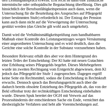
den Leistungsanspruch erweist. Erst recht ist dann eine zusätzliche
internistische oder orthopädische Begutachtung überflüssig. Dies gilt
hinsichtlich der
Berufsunfähigkeitspension
auch dann, wenn die
Untersuchung für die Beurteilung des Anspruches auf
Pflegegeld
(einer bestimmten Stufe) erforderlich ist. Der Entzug der
Pension
kann auch dann nicht auf die Verweigerung der Untersuchung
gestützt werden (das Gleiche gilt wohl auch umgekehrt).
Damit wird die Verhältnismäßigkeitsprüfung zum handhabbaren
Maßstab einer Kontrolle des Leistungsentzuges wegen Versäumung
einer angeordneten Untersuchung und es wird deutlich, dass die
Gerichte eine solche Kontrolle in der Substanz vorzunehmen haben.
Besondere Relevanz erhält dies aber vor dem Hintergrund des
letzten Teiles der Entscheidung: Der Kl hatte mit neuen Gutachten
eine Erhöhung seines Pflegegelds begehrt. Dieses Mehrbegehren
wurde im zweiten Rechtsgang vom Erstgericht abgewiesen, dem Kl
jedoch das Pflegegeld der Stufe 1 zugesprochen. Dagegen ergriff
keine Seite ein Rechtsmittel, sodass die Entscheidung in Rechtskraft
erwuchs. Dennoch sprach das Berufungsgericht auch über die
dadurch bereits obsolete Entziehung des Pflegegelds ab, das von der
Bekl offenbar trotz der rechtskräftigen Entscheidung einbehalten
wurde. Diesem Spuk bereitet der OGH mit Verweis auf das
Prozesshindernis der entschiedenen Sache ein Ende, vernichtet das
diesbezügliche Verfahren und hebt alle Vorentscheidungen auf.