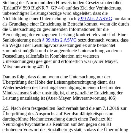
Stellung der Norm und dem Hinweis in den Gesetzesmaterialien
(ErläutRV 599 BlgNR 7. GP 44) auf das Ziel der Verhinderung
unberechtigter Leistungsbezüge wird abgeleitet, dass die
Nichtduldung einer Untersuchung nach
§ 99 Abs 2 ASVG
nur dann
als Grundlage einer Entziehung in Betracht kommt, wenn die durch
die Untersuchung zu gewinnenden Informationen für die
Berechtigung der entzogenen Leistung konkret relevant sind. Eine
Sanktionierung nach
§ 99 Abs 2 ASVG
setzt demnach voraus, dass
ein Wegfall der Leistungsvoraussetzungen ex ante betrachtet
zumindest möglich und die angeordnete Untersuchung zu deren
Feststellung (allenfalls in Kombination mit weiteren
Untersuchungen) geeignet und erforderlich war (
Auer-Mayer
,
Mitverantwortung 402 f).
Daraus folgt, dass dann, wenn eine Untersuchung nur der
Überprüfung der Höhe der Leistungsberechtigung dient, das
Weiterbestehen der Leistungsberechtigung in einem bestimmten
Mindestausmaß
aber unstrittig ist, eine gänzliche Entziehung der
Leistung unzulässig ist (
Auer-Mayer
, Mitverantwortung 406).
2.5. Nach dem festgestellten Sachverhalt fand die am 7.1.2019 zur
Überprüfung des Anspruchs auf Berufsunfähigkeitspension
durchgeführte Nachuntersuchung durch einen Facharzt für
Neurologie/Psychiatrie als Reaktion auf den gegen den Kl
erhobenen Vorwurf des Sozialbetrugs statt, sodass die Überprüfung