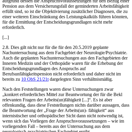
aufgrund dessen die Anspruchsvoraussetzungen für den Bezug einer
Pension aus dem Versicherungsfall der geminderten Arbeitsfähigkeit
erfüllt sind, so ist die Objektivierung zusätzlicher Diagnosen, die zu
einer weiteren Einschränkung des Leistungskalküls führen könnten,
für die Ermittlung der Entscheidungsgrundlagen nicht mehr
erforderlich.
[...]
2.8. Dies gilt nicht nur für die für den 20.5.2019 geplante
Nachuntersuchung aus dem Fachgebiet der Neurologie/Psychiatrie.
Auch die geplanten Nachuntersuchungen aus den Fachgebieten der
Inneren Medizin und der Orthopädie waren für die Erhebung der
Entscheidungsgrundlagen des Anspruchs auf
Berufsunfähigkeitspension nicht erforderlich und daher nicht im
bereits zu
10 ObS 21/21t
dargelegten Sinn verhältnismäßig.
Nach den Feststellungen waren diese Untersuchungen zwar
„konkret erforderliches Mittel zur Beantwortung der für die Bekl
relevanten Fragen der Arbeits(un)fähigkeit [...]“. Es ist aber
offenkundig, dass diese Feststellungen nichts darüber aussagen, dass
die Beantwortung der „Frage der Arbeits(un)- fähigkeit“ aus
internistischer und orthopädischer Sicht dann nicht notwendig ist,
wenn sich das Vorliegen der Anspruchsvoraussetzungen – wie im
vorliegenden Fall – bereits aus der Untersuchung aus dem
neurologisch-psychiatrischen Fachgebiet ergibt.