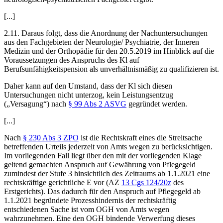
[...]
2.11. Daraus folgt, dass die Anordnung der Nachuntersuchungen
aus den Fachgebieten der Neurologie/ Psychiatrie, der Inneren
Medizin und der Orthopädie für den 20.5.2019 im Hinblick auf die
Voraussetzungen des Anspruchs des Kl auf
Berufsunfähigkeitspension
als unverhältnismäßig zu qualifizieren ist.
Daher kann auf den Umstand, dass der Kl sich diesen
Untersuchungen nicht unterzog, kein Leistungsentzug
(„Versagung“) nach
§ 99 Abs 2 ASVG
gegründet werden.
[...]
Nach
§ 230 Abs 3 ZPO
ist die Rechtskraft eines die Streitsache
betreffenden Urteils jederzeit von Amts wegen zu berücksichtigen.
Im vorliegenden Fall liegt über den mit der vorliegenden Klage
geltend gemachten Anspruch auf Gewährung von Pflegegeld
zumindest der Stufe 3 hinsichtlich des Zeitraums ab 1.1.2021 eine
rechtskräftige gerichtliche E vor (AZ
13 Cgs 124/20z
des
Erstgerichts). Das dadurch für den Anspruch auf Pflegegeld ab
1.1.2021 begründete Prozesshindernis der rechtskräftig
entschiedenen Sache ist vom OGH von Amts wegen
wahrzunehmen. Eine den OGH bindende Verwerfung dieses