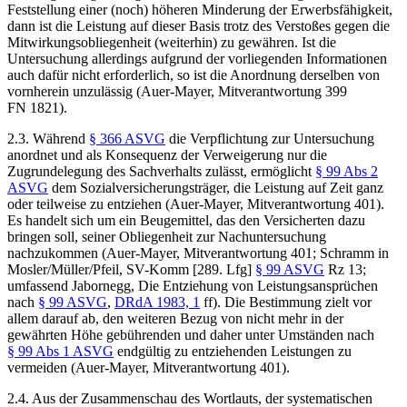
Feststellung einer (noch) höheren Minderung der Erwerbsfähigkeit,
dann ist die Leistung auf dieser Basis trotz des Verstoßes gegen die
Mitwirkungsobliegenheit (weiterhin) zu gewähren. Ist die
Untersuchung allerdings aufgrund der vorliegenden Informationen
auch dafür nicht erforderlich, so ist die Anordnung derselben von
vornherein unzulässig (
Auer-Mayer
, Mitverantwortung 399
FN 1821).
2.3. Während
§ 366 ASVG
die Verpflichtung zur Untersuchung
anordnet und als Konsequenz der Verweigerung nur die
Zugrundelegung des Sachverhalts zulässt, ermöglicht
§ 99 Abs 2
ASVG
dem Sozialversicherungsträger, die Leistung auf Zeit ganz
oder teilweise zu entziehen (
Auer-Mayer
, Mitverantwortung 401).
Es handelt sich um ein Beugemittel, das den Versicherten dazu
bringen soll, seiner Obliegenheit zur Nachuntersuchung
nachzukommen (
Auer-Mayer
, Mitverantwortung 401;
Schramm
in
Mosler/Müller/Pfeil
, SV-Komm [289. Lfg]
§ 99 ASVG
Rz 13;
umfassend
Jabornegg
, Die Entziehung von Leistungsansprüchen
nach
§ 99 ASVG
,
DRdA 1983, 1
ff
). Die Bestimmung zielt vor
allem darauf ab, den weiteren Bezug von nicht mehr in der
gewährten Höhe gebührenden und daher unter Umständen nach
§ 99 Abs 1 ASVG
endgültig zu entziehenden Leistungen zu
vermeiden (
Auer-Mayer
, Mitverantwortung 401).
2.4. Aus der Zusammenschau des Wortlauts, der systematischen