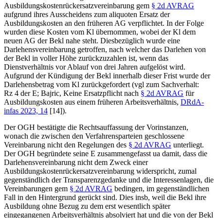
Ausbildungskostenrückersatzvereinbarung gem
§ 2d AVRAG
aufgrund ihres Ausscheidens zum aliquoten Ersatz der
Ausbildungskosten an den früheren AG verpflichtet. In der Folge
wurden diese Kosten vom Kl übernommen, wobei der Kl dem
neuen AG der Bekl nahe steht. Diesbezüglich wurde eine
Darlehensvereinbarung getroffen, nach welcher das Darlehen von
der Bekl in voller Höhe zurückzuzahlen ist, wenn das
Dienstverhältnis vor Ablauf von drei Jahren aufgelöst wird.
Aufgrund der Kündigung der Bekl innerhalb dieser Frist wurde der
Darlehensbetrag vom Kl zurückgefordert (vgl zum Sachverhalt:
Rz 4 der E;
Bajric
, Keine Ersatzpflicht nach
§ 2d AVRAG
für
Ausbildungskosten aus einem früheren Arbeitsverhältnis,
DRdA-
infas 2023, 14
[14]
).
Der OGH bestätigte die Rechtsauffassung der Vorinstanzen,
wonach die zwischen den Verfahrensparteien geschlossene
Vereinbarung nicht den Regelungen des
§ 2d AVRAG
unterliegt.
Der OGH begründete seine E zusammengefasst ua damit, dass die
Darlehensvereinbarung nicht dem Zweck einer
Ausbildungskostenrückersatzvereinbarung widerspricht, zumal
gegenständlich der Transparenzgedanke und die Interessenlagen, die
Vereinbarungen gem
§ 2d AVRAG
bedingen, im gegenständlichen
Fall in den Hintergrund gerückt sind. Dies insb, weil die Bekl ihre
Ausbildung ohne Bezug zu dem erst wesentlich später
eingegangenen Arbeitsverhältnis absolviert hat und die von der Bekl