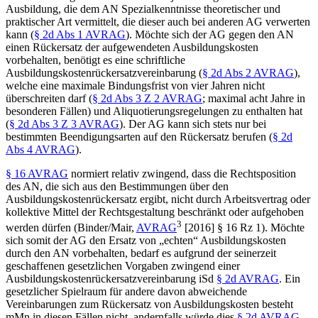
Ausbildung, die dem AN Spezialkenntnisse theoretischer und
praktischer Art vermittelt, die dieser auch bei anderen AG verwerten
kann (
§ 2d Abs 1 AVRAG
). Möchte sich der AG gegen den AN
einen Rückersatz der aufgewendeten Ausbildungskosten
vorbehalten, benötigt es eine schriftliche
Ausbildungskostenrückersatzvereinbarung (
§ 2d Abs 2 AVRAG
),
welche eine maximale Bindungsfrist von vier Jahren nicht
überschreiten darf (
§ 2d Abs 3 Z 2 AVRAG
; maximal acht Jahre in
besonderen Fällen) und Aliquotierungsregelungen zu enthalten hat
(
§ 2d Abs 3 Z 3 AVRAG
). Der AG kann sich stets nur bei
bestimmten Beendigungsarten auf den Rückersatz berufen (
§ 2d
Abs 4 AVRAG
).
§ 16 AVRAG
normiert relativ zwingend, dass die Rechtsposition
des AN, die sich aus den Bestimmungen über den
Ausbildungskostenrückersatz ergibt, nicht durch Arbeitsvertrag oder
kollektive Mittel der Rechtsgestaltung beschränkt oder aufgehoben
3
werden dürfen (
Binder/Mair
,
AVRAG
[2016] § 16 Rz 1). Möchte
sich somit der AG den Ersatz von „echten“ Ausbildungskosten
durch den AN vorbehalten, bedarf es aufgrund der seinerzeit
geschaffenen gesetzlichen Vorgaben zwingend einer
Ausbildungskostenrückersatzvereinbarung iSd
§ 2d AVRAG
. Ein
gesetzlicher Spielraum für andere davon abweichende
Vereinbarungen zum Rückersatz von Ausbildungskosten besteht
mMn in diesen Fällen nicht, andernfalls würde dies
§ 2d AVRAG