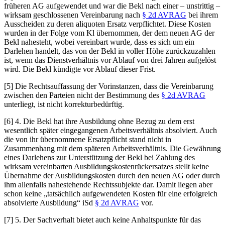
früheren AG aufgewendet und war die Bekl nach einer – unstrittig –
wirksam geschlossenen Vereinbarung nach
§ 2d AVRAG
bei ihrem
Ausscheiden zu deren aliquoten Ersatz verpflichtet. Diese Kosten
wurden in der Folge vom Kl übernommen, der dem neuen AG der
Bekl nahesteht, wobei vereinbart wurde, dass es sich um ein
Darlehen handelt, das von der Bekl in voller Höhe zurückzuzahlen
ist, wenn das Dienstverhältnis vor Ablauf von drei Jahren aufgelöst
wird. Die Bekl kündigte vor Ablauf dieser Frist.
[5] Die Rechtsauffassung der Vorinstanzen, dass die Vereinbarung
zwischen den Parteien nicht der Bestimmung des
§ 2d AVRAG
unterliegt, ist nicht korrekturbedürftig.
[6] 4. Die Bekl hat ihre Ausbildung ohne Bezug zu dem erst
wesentlich später eingegangenen Arbeitsverhältnis absolviert. Auch
die von ihr übernommene Ersatzpflicht stand nicht in
Zusammenhang mit dem späteren Arbeitsverhältnis. Die Gewährung
eines Darlehens zur Unterstützung der Bekl bei Zahlung des
wirksam vereinbarten Ausbildungskostenrückersatzes stellt keine
Übernahme der Ausbildungskosten durch den neuen AG oder durch
ihm allenfalls nahestehende Rechtssubjekte dar. Damit liegen aber
schon keine „tatsächlich aufgewendeten Kosten für eine erfolgreich
absolvierte Ausbildung“ iSd
§ 2d AVRAG
vor.
[7] 5. Der Sachverhalt bietet auch keine Anhaltspunkte für das