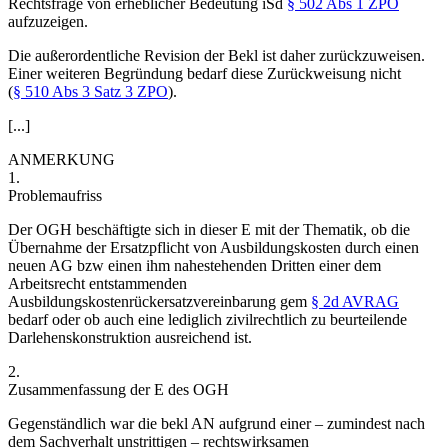
Rechtsfrage von erheblicher Bedeutung iSd
§ 502 Abs 1 ZPO
aufzuzeigen.
Die außerordentliche Revision der Bekl ist daher zurückzuweisen.
Einer weiteren Begründung bedarf diese Zurückweisung nicht
(
§ 510 Abs 3 Satz 3 ZPO
).
[...]
ANMERKUNG
1.
Problemaufriss
Der OGH beschäftigte sich in dieser E mit der Thematik, ob die
Übernahme der Ersatzpflicht von Ausbildungskosten durch einen
neuen AG bzw einen ihm nahestehenden Dritten einer dem
Arbeitsrecht entstammenden
Ausbildungskostenrückersatzvereinbarung gem
§ 2d AVRAG
bedarf oder ob auch eine lediglich zivilrechtlich zu beurteilende
Darlehenskonstruktion ausreichend ist.
2.
Zusammenfassung der E des OGH
Gegenständlich war die bekl AN aufgrund einer – zumindest nach
dem Sachverhalt unstrittigen – rechtswirksamen