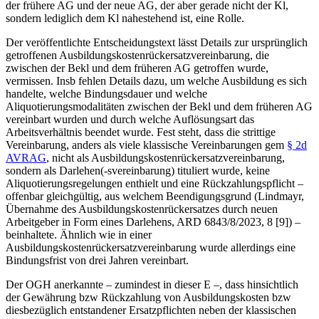
der frühere AG und der neue AG, der aber gerade nicht der Kl,
sondern lediglich dem Kl nahestehend ist, eine Rolle.
Der veröffentlichte Entscheidungstext lässt Details zur ursprünglich
getroffenen Ausbildungskostenrückersatzvereinbarung, die
zwischen der Bekl und dem früheren AG getroffen wurde,
vermissen. Insb fehlen Details dazu, um welche Ausbildung es sich
handelte, welche Bindungsdauer und welche
Aliquotierungsmodalitäten zwischen der Bekl und dem früheren AG
vereinbart wurden und durch welche Auflösungsart das
Arbeitsverhältnis beendet wurde. Fest steht, dass die strittige
Vereinbarung, anders als viele klassische Vereinbarungen gem
§ 2d
AVRAG
, nicht als Ausbildungskostenrückersatzvereinbarung,
sondern als Darlehen(-svereinbarung) tituliert wurde, keine
Aliquotierungsregelungen enthielt und eine Rückzahlungspflicht –
offenbar gleichgültig, aus welchem Beendigungsgrund (
Lindmayr
,
Übernahme des Ausbildungskostenrückersatzes durch neuen
Arbeitgeber in Form eines Darlehens, ARD 6843/8/2023, 8 [9]) –
beinhaltete. Ähnlich wie in einer
Ausbildungskostenrückersatzvereinbarung wurde allerdings eine
Bindungsfrist von drei Jahren vereinbart.
Der OGH anerkannte – zumindest in dieser E –, dass hinsichtlich
der Gewährung bzw Rückzahlung von Ausbildungskosten bzw
diesbezüglich entstandener Ersatzpflichten neben der klassischen