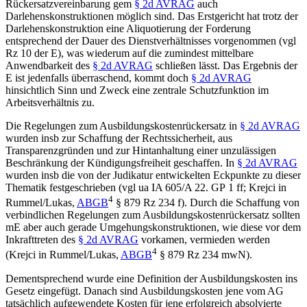
Rückersatzvereinbarung gem
§ 2d AVRAG
auch
Darlehenskonstruktionen möglich sind. Das Erstgericht hat trotz der
Darlehenskonstruktion eine Aliquotierung der Forderung
entsprechend der Dauer des Dienstverhältnisses vorgenommen (vgl
Rz 10 der E), was wiederum auf die zumindest mittelbare
Anwendbarkeit des
§ 2d AVRAG
schließen lässt. Das Ergebnis der
E ist jedenfalls überraschend, kommt doch
§ 2d AVRAG
hinsichtlich Sinn und Zweck eine zentrale Schutzfunktion im
Arbeitsverhältnis zu.
Die Regelungen zum Ausbildungskostenrückersatz in
§ 2d AVRAG
wurden insb zur Schaffung der Rechtssicherheit, aus
Transparenzgründen und zur Hintanhaltung einer unzulässigen
Beschränkung der Kündigungsfreiheit geschaffen. In
§ 2d AVRAG
wurden insb die von der Judikatur entwickelten Eckpunkte zu dieser
Thematik festgeschrieben (vgl ua IA 605/A 22. GP 1 ff;
Krejci
in
4
Rummel/Lukas
,
ABGB
§ 879 Rz 234 f). Durch die Schaffung von
verbindlichen Regelungen zum Ausbildungskostenrückersatz sollten
mE aber auch gerade Umgehungskonstruktionen, wie diese vor dem
Inkrafttreten des
§ 2d AVRAG
vorkamen, vermieden werden
4
(
Krejci
in
Rummel/Lukas
,
ABGB
§ 879 Rz 234 mwN).
Dementsprechend wurde eine Definition der Ausbildungskosten ins
Gesetz eingefügt. Danach sind Ausbildungskosten jene vom AG
tatsächlich aufgewendete Kosten für jene erfolgreich absolvierte