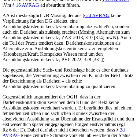
iVm
§ 16 AVRAG
ad absurdum führen.
AA ist diesbezüglich zB
Mosing
, der aus
§ 2d AVRAG
keine
Verpflichtung für den DG ableitet, eine
Ausbildungskostenrückersatzvereinbarung abzuschließen, sondern
auch ein Darlehen als zulässig erachtet (
Mosing
, Alternativen zum
Ausbildungskostenrückersatz, ZAK 2013, 310 [314] mwN). Auch
ein Teil der Praxis tendiert dazu, Darlehenskonstruktionen als
Alternative zum Ausbildungskostenrückersatz zu empfehlen
(
Kronberger/Kraft
, Kompaktes Wissen rund um den
Ausbildungskostenrückersatz, PVP 2022, 328 [331]).
Die gegenständliche Sach- und Rechtslage hätte es aber durchaus
zugelassen, die Vereinbarung zwischen dem Kl und der Bekl – trotz
der Bezeichnung als Darlehen – als echte
Ausbildungskostenrückersatzvereinbarung zu qualifizieren.
Gegenständlich argumentiert der OGH, dass in der
Darlehenskonstruktion zwischen dem Kl und der Bekl keine
Ausbildungskosten vereinbart wurden. Er begründet dies mit einem
fehlenden zeitlichen und sachlichen Konnex zwischen der
absolvierten Ausbildung samt Übernahme der Ersatzpflicht und dem
erst wesentlich später eingegangenen Folgedienstverhältnis (vgl
Rz 6 der E). Dabei darf aber
nicht übersehen werden, dass
§ 2d
AVRAG
keine zeitliche Schranke vorsieht, ab welchem der Status