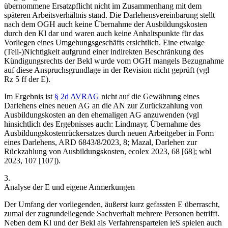
übernommene Ersatzpflicht nicht im Zusammenhang mit dem
späteren Arbeitsverhältnis stand. Die Darlehensvereinbarung stellt
nach dem OGH auch keine Übernahme der Ausbildungskosten
durch den Kl dar und waren auch keine Anhaltspunkte für das
Vorliegen eines Umgehungsgeschäfts ersichtlich. Eine etwaige
(Teil-)Nichtigkeit aufgrund einer indirekten Beschränkung des
Kündigungsrechts der Bekl wurde vom OGH mangels Bezugnahme
auf diese Anspruchsgrundlage in der Revision nicht geprüft (vgl
Rz 5 ff der E).
Im Ergebnis ist
§ 2d AVRAG
nicht auf die Gewährung eines
Darlehens eines neuen AG an die AN zur Zurückzahlung von
Ausbildungskosten an den ehemaligen AG anzuwenden (vgl
hinsichtlich des Ergebnisses auch:
Lindmayr
, Übernahme des
Ausbildungskostenrückersatzes durch neuen Arbeitgeber in Form
eines Darlehens, ARD 6843/8/2023, 8;
Mazal
, Darlehen zur
Rückzahlung von Ausbildungskosten, ecolex 2023, 68 [68]; wbl
2023, 107 [107]).
3.
Analyse der E und eigene Anmerkungen
Der Umfang der vorliegenden, äußerst kurz gefassten E überrascht,
zumal der zugrundeliegende Sachverhalt mehrere Personen betrifft.
Neben dem Kl und der Bekl als Verfahrensparteien ieS spielen auch