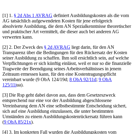
[1] 1.
§ 2d Abs 1 AVRAG
definiert Ausbildungskosten als die vom
AG tatsächlich aufgewendeten Kosten für jene erfolgreich
absolvierte Ausbildung, die dem AN Spezialkenntnisse theoretischer
und praktischer Art vermittelt, die dieser auch bei anderen AG
verwerten kann.
[2] 2. Der Zweck des
§ 2d AVRAG
liegt darin, für den AN
Transparenz über die Bedingungen für den Rückersatz der Kosten
seiner Ausbildung zu schaffen. Ihm soll ersichtlich sein, auf welche
Verpflichtungen er sich künftig einlässt, weil er nur so die finanzielle
Tragweite der Beendigung seines Arbeitsverhältnisses in jenem
Zeitraum ermessen kann, für den eine Kostentragungspflicht
vereinbart wurde (9
ObA 124/19d
;
8 ObA 92/11d
;
9 ObA
125/11i
ua).
[3] Die Rsp geht dabei davon aus, dass dem Gesetzeszweck
entsprechend nur eine vor der Ausbildung abgeschlossene
Vereinbarung dem AN eine selbstbestimmte Entscheidung sichert,
sich auf
eine Ausbildung einzulassen, die unter bestimmten
Umständen zu einem Ausbildungskostenrückersatz führen kann
(
9 ObA 85/21x
).
[4] 3. Im konkreten Fall wurden die Ausbildungskosten vom