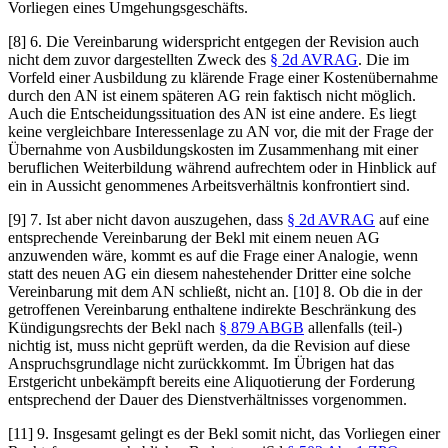
Vorliegen eines Umgehungsgeschäfts.
[8] 6. Die Vereinbarung widerspricht entgegen der Revision auch
nicht dem zuvor dargestellten Zweck des
§ 2d AVRAG
. Die im
Vorfeld einer Ausbildung zu klärende Frage einer Kostenübernahme
durch den AN ist einem späteren AG rein faktisch nicht möglich.
Auch die Entscheidungssituation des AN ist eine andere. Es liegt
keine vergleichbare Interessenlage zu AN vor, die mit der Frage der
Übernahme von Ausbildungskosten im Zusammenhang mit einer
beruflichen Weiterbildung während aufrechtem oder in Hinblick auf
ein in Aussicht genommenes Arbeitsverhältnis konfrontiert sind.
[9] 7. Ist aber nicht davon auszugehen, dass
§ 2d AVRAG
auf eine
entsprechende Vereinbarung der Bekl mit einem neuen AG
anzuwenden wäre, kommt es auf die Frage einer Analogie, wenn
statt des neuen AG ein diesem nahestehender Dritter eine solche
Vereinbarung mit dem AN schließt, nicht an. [10] 8. Ob die in der
getroffenen Vereinbarung enthaltene indirekte Beschränkung des
Kündigungsrechts der Bekl nach
§ 879 ABGB
allenfalls (teil-)
nichtig ist, muss nicht geprüft werden, da die Revision auf diese
Anspruchsgrundlage nicht zurückkommt. Im Übrigen hat das
Erstgericht unbekämpft bereits eine Aliquotierung der Forderung
entsprechend der Dauer des Dienstverhältnisses vorgenommen.
[11] 9. Insgesamt gelingt es der Bekl somit nicht, das Vorliegen einer