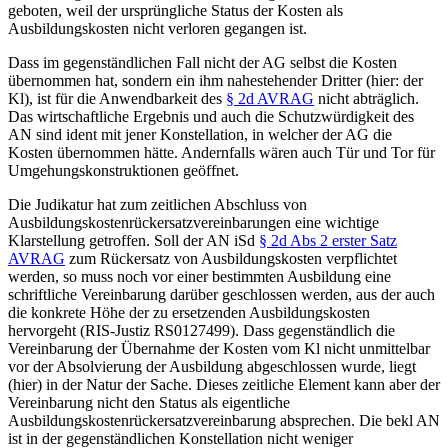
geboten, weil der ursprüngliche Status der Kosten als
Ausbildungskosten nicht verloren gegangen ist.
Dass im gegenständlichen Fall nicht der AG selbst die Kosten
übernommen hat, sondern ein ihm nahestehender Dritter (hier: der
Kl), ist für die Anwendbarkeit des
§ 2d AVRAG
nicht abträglich.
Das wirtschaftliche Ergebnis und auch die Schutzwürdigkeit des
AN sind ident mit jener Konstellation, in welcher der AG die
Kosten übernommen hätte. Andernfalls wären auch Tür und Tor für
Umgehungskonstruktionen geöffnet.
Die Judikatur hat zum zeitlichen Abschluss von
Ausbildungskostenrückersatzvereinbarungen eine wichtige
Klarstellung getroffen. Soll der AN iSd
§ 2d Abs 2 erster Satz
AVRAG
zum Rückersatz von Ausbildungskosten verpflichtet
werden, so muss noch vor einer bestimmten Ausbildung eine
schriftliche Vereinbarung darüber geschlossen werden, aus der auch
die konkrete Höhe der zu ersetzenden Ausbildungskosten
hervorgeht (RIS-Justiz RS0127499). Dass gegenständlich die
Vereinbarung der Übernahme der Kosten vom Kl nicht unmittelbar
vor der Absolvierung der Ausbildung abgeschlossen wurde, liegt
(hier) in der Natur der Sache. Dieses zeitliche Element kann aber der
Vereinbarung nicht den Status als eigentliche
Ausbildungskostenrückersatzvereinbarung absprechen. Die bekl AN
ist in der gegenständlichen Konstellation nicht weniger