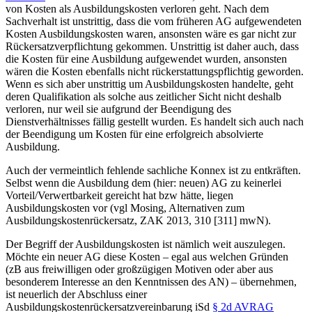
von Kosten als Ausbildungskosten verloren geht. Nach dem
Sachverhalt ist unstrittig, dass die vom früheren AG aufgewendeten
Kosten Ausbildungskosten waren, ansonsten wäre es gar nicht zur
Rückersatzverpflichtung gekommen. Unstrittig ist daher auch, dass
die Kosten für eine Ausbildung aufgewendet wurden, ansonsten
wären die Kosten ebenfalls nicht rückerstattungspflichtig geworden.
Wenn es sich aber unstrittig um Ausbildungskosten handelte, geht
deren Qualifikation als solche aus zeitlicher Sicht nicht deshalb
verloren, nur weil sie aufgrund der Beendigung des
Dienstverhältnisses fällig gestellt wurden. Es handelt sich auch nach
der Beendigung um Kosten für eine erfolgreich absolvierte
Ausbildung.
Auch der vermeintlich fehlende sachliche Konnex ist zu entkräften.
Selbst wenn die Ausbildung dem (hier: neuen) AG zu keinerlei
Vorteil/Verwertbarkeit gereicht hat bzw hätte, liegen
Ausbildungskosten vor (vgl
Mosing
, Alternativen zum
Ausbildungskostenrückersatz, ZAK 2013, 310 [311] mwN).
Der Begriff der Ausbildungskosten ist nämlich weit auszulegen.
Möchte ein neuer AG diese Kosten – egal aus welchen Gründen
(zB aus freiwilligen oder großzügigen Motiven oder aber aus
besonderem Interesse an den Kenntnissen des AN) – übernehmen,
ist neuerlich der Abschluss einer
Ausbildungskostenrückersatzvereinbarung iSd
§ 2d AVRAG