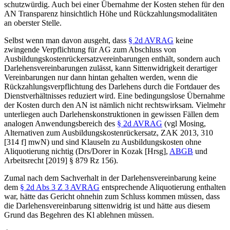
schutzwürdig. Auch bei einer Übernahme der Kosten stehen für den
AN Transparenz hinsichtlich Höhe und Rückzahlungsmodalitäten
an oberster Stelle.
Selbst wenn man davon ausgeht, dass
§ 2d AVRAG
keine
zwingende Verpflichtung für AG zum Abschluss von
Ausbildungskostenrückersatzvereinbarungen enthält, sondern auch
Darlehensvereinbarungen zulässt, kann Sittenwidrigkeit derartiger
Vereinbarungen nur dann hintan gehalten werden, wenn die
Rückzahlungsverpflichtung des Darlehens durch die Fortdauer des
Dienstverhältnisses reduziert wird. Eine bedingungslose Übernahme
der Kosten durch den AN ist nämlich nicht rechtswirksam. Vielmehr
unterliegen auch Darlehenskonstruktionen in gewissen Fällen dem
analogen Anwendungsbereich des
§ 2d AVRAG
(vgl
Mosing
,
Alternativen zum Ausbildungskostenrückersatz, ZAK 2013, 310
[314 f] mwN) und sind Klauseln zu Ausbildungskosten ohne
Aliquotierung nichtig (
Drs/Dorer
in
Kozak
[Hrsg],
ABGB
und
Arbeitsrecht [2019] § 879 Rz 156).
Zumal nach dem Sachverhalt in der Darlehensvereinbarung keine
dem
§ 2d Abs 3 Z 3 AVRAG
entsprechende Aliquotierung enthalten
war, hätte das Gericht ohnehin zum Schluss kommen müssen, dass
die Darlehensvereinbarung sittenwidrig ist und hätte aus diesem
Grund das Begehren des Kl ablehnen müssen.