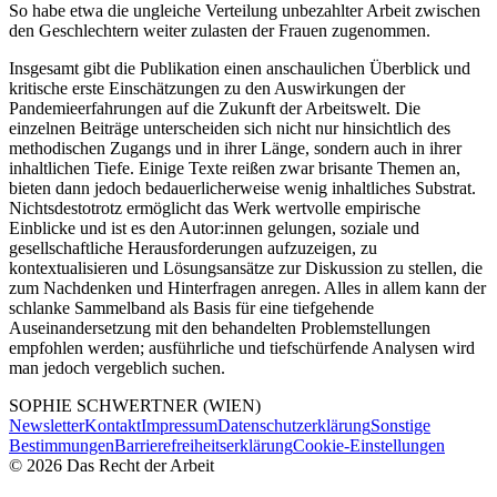
So habe etwa die ungleiche Verteilung unbezahlter Arbeit zwischen
den Geschlechtern weiter zulasten der Frauen zugenommen.
Insgesamt gibt die Publikation einen anschaulichen Überblick und
kritische erste Einschätzungen zu den Auswirkungen der
Pandemieerfahrungen auf die Zukunft der Arbeitswelt. Die
einzelnen Beiträge unterscheiden sich nicht nur hinsichtlich des
methodischen Zugangs und in ihrer Länge, sondern auch in ihrer
inhaltlichen Tiefe. Einige Texte reißen zwar brisante Themen an,
bieten dann jedoch bedauerlicherweise wenig inhaltliches Substrat.
Nichtsdestotrotz ermöglicht das Werk wertvolle empirische
Einblicke und ist es den Autor:innen gelungen, soziale und
gesellschaftliche Herausforderungen aufzuzeigen, zu
kontextualisieren und Lösungsansätze zur Diskussion zu stellen, die
zum Nachdenken und Hinterfragen anregen. Alles in allem kann der
schlanke Sammelband als Basis für eine tiefgehende
Auseinandersetzung mit den behandelten Problemstellungen
empfohlen werden; ausführliche und tiefschürfende Analysen wird
man jedoch vergeblich suchen.
SOPHIE
SCHWERTNER
(WIEN)
Newsletter
Kontakt
Impressum
Datenschutzerklärung
Sonstige
Bestimmungen
Barrierefreiheitserklärung
Cookie-Einstellungen
©
2026
Das Recht der Arbeit