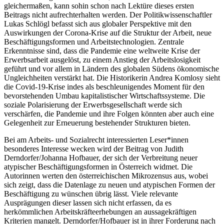
gleichermaßen, kann sohin schon nach Lektüre dieses ersten
Beitrags nicht aufrechterhalten werden. Der Politikwissenschaftler
Lukas Schlögl
befasst sich aus globaler Perspektive mit den
Auswirkungen der Corona-Krise auf die Struktur der Arbeit, neue
Beschäftigungsformen und Arbeitstechnologien. Zentrale
Erkenntnisse sind, dass die Pandemie eine weltweite Krise der
Erwerbsarbeit ausgelöst, zu einem Anstieg der Arbeitslosigkeit
geführt und vor allem in Ländern des globalen Südens ökonomische
Ungleichheiten verstärkt hat. Die Historikerin
Andrea Komlosy
sieht
die Covid-19-Krise indes als beschleunigendes Moment für den
bevorstehenden Umbau kapitalistischer Wirtschaftssysteme. Die
soziale Polarisierung der Erwerbsgesellschaft werde sich
verschärfen, die Pandemie und ihre Folgen könnten aber auch eine
Gelegenheit zur Erneuerung bestehender Strukturen bieten.
Bei am Arbeits- und Sozialrecht interessierten Leser*innen
besonderes Interesse wecken wird der Beitrag von
Judith
Derndorfer/Johanna Hofbauer
, der sich der Verbreitung neuer
atypischer Beschäftigungsformen in Österreich widmet. Die
Autorinnen werten den österreichischen Mikrozensus aus, wobei
sich zeigt, dass die Datenlage zu neuen und atypischen Formen der
Beschäftigung zu wünschen übrig lässt. Viele relevante
Ausprägungen dieser lassen sich nicht erfassen, da es
herkömmlichen Arbeitskräfteerhebungen an aussagekräftigen
Kriterien mangelt.
Derndorfer/Hofbauer
ist in ihrer Forderung nach