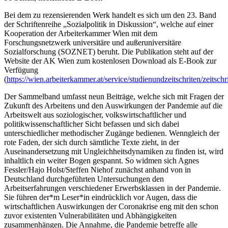
Bei dem zu rezensierenden Werk handelt es sich um den 23. Band
der Schriftenreihe „Sozialpolitik in Diskussion“, welche auf einer
Kooperation der Arbeiterkammer Wien mit dem
Forschungsnetzwerk universitäre und außeruniversitäre
Sozialforschung (SOZNET) beruht. Die Publikation steht auf der
Website der AK Wien zum kostenlosen Download als E-Book zur
Verfügung
(
https://wien.arbeiterkammer.at/service/studienundzeitschriten/zeitsch
Der Sammelband umfasst neun Beiträge, welche sich mit Fragen der
Zukunft des Arbeitens und den Auswirkungen der Pandemie auf die
Arbeitswelt aus soziologischer, volkswirtschaftlicher und
politikwissenschaftlicher Sicht befassen und sich dabei
unterschiedlicher methodischer Zugänge bedienen. Wenngleich der
rote Faden, der sich durch sämtliche Texte zieht, in der
Auseinandersetzung mit Ungleichheitsdynamiken zu finden ist, wird
inhaltlich ein weiter Bogen gespannt. So widmen sich
Agnes
Fessler/Hajo Holst/Steffen Niehof
zunächst anhand von in
Deutschland durchgeführten
Untersuchungen den
Arbeitserfahrungen verschiedener Erwerbsklassen in der Pandemie.
Sie führen der*m Leser*in eindrücklich vor Augen, dass die
wirtschaftlichen Auswirkungen der Coronakrise eng mit den schon
zuvor existenten Vulnerabilitäten und Abhängigkeiten
zusammenhängen. Die Annahme, die Pandemie betreffe alle