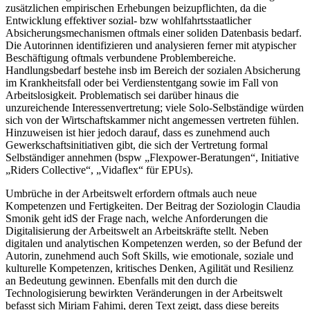
zusätzlichen empirischen Erhebungen beizupflichten, da die
Entwicklung effektiver sozial- bzw wohlfahrtsstaatlicher
Absicherungsmechanismen oftmals einer soliden Datenbasis bedarf.
Die Autorinnen identifizieren und analysieren ferner mit atypischer
Beschäftigung oftmals verbundene Problembereiche.
Handlungsbedarf bestehe insb im Bereich der sozialen Absicherung
im Krankheitsfall oder bei Verdienstentgang sowie im Fall von
Arbeitslosigkeit. Problematisch sei darüber hinaus die
unzureichende Interessenvertretung; viele Solo-Selbständige würden
sich von der Wirtschaftskammer nicht angemessen vertreten fühlen.
Hinzuweisen ist hier jedoch darauf, dass es zunehmend auch
Gewerkschaftsinitiativen gibt, die sich der Vertretung formal
Selbständiger annehmen (bspw „Flexpower-Beratungen“, Initiative
„Riders Collective“, „Vidaflex“ für EPUs).
Umbrüche in der Arbeitswelt erfordern oftmals auch neue
Kompetenzen und Fertigkeiten. Der Beitrag der Soziologin Claudia
Smonik geht idS der Frage nach, welche Anforderungen die
Digitalisierung der Arbeitswelt an Arbeitskräfte stellt. Neben
digitalen und analytischen Kompetenzen werden, so der Befund der
Autorin, zunehmend auch Soft Skills, wie emotionale, soziale und
kulturelle Kompetenzen, kritisches Denken, Agilität und Resilienz
an Bedeutung gewinnen. Ebenfalls mit den durch die
Technologisierung bewirkten Veränderungen in der Arbeitswelt
befasst sich
Miriam Fahimi
, deren Text zeigt, dass diese bereits