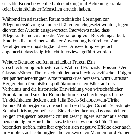
sensible Bereiche wie die Unterstützung und Betreuung kranker
oder beeinträchtigter Menschen erreicht haben.
Während im asiatischen Raum technische Lösungen zur
Pflegeunterstützung schon seit Längerem eingesetzt werden, legen
die von der Autorin ausgewerteten Interviews nahe, dass
Pflegekräfte hierzulande die Verdrängung von Beziehungsarbeit,
Emotionalität und menschlicher Zuwendung befürchten. Zur
Verallgemeinerungsfähigkeit dieser Auswertung sei jedoch
angemerkt, dass lediglich acht Interviews geführt wurden.
Weitere Beiträge greifen unmittelbar Fragen iZm
Geschlechterungleichheiten auf. Während
Franziska Foissner/Vera
Glassner/Simon Theurl
sich mit den geschlechtsspezifischen Folgen
der pandemiebedingten Arbeitsmarktkrise befassen, wirft Christian
Berger einen feministisch-politökonomischen Blick auf das
Verhältnis und die historische Entwicklung von wirtschaftlicher
Produktion und sozialer Reproduktion. Geschlechterspezifische
Ungleichheiten decken auch
Julia Bock-Schappelwein/Ulrike
Famira-Mühlberger
auf, die sich mit den Folgen Covid-19-bedingter
Schulschließungen befassen. Sie arbeiten heraus, dass nachteilige
Folgen (teil)geschlossener Schulen zwar jüngere Kinder aus sozial
benachteiligten Haushalten sowie lernschwache Schüler*innen
besonders treffen, mittelbar ergeben sich negative Effekte aber auch
in Hinblick auf Lohnungleichheiten zwischen Männern und Frauen.