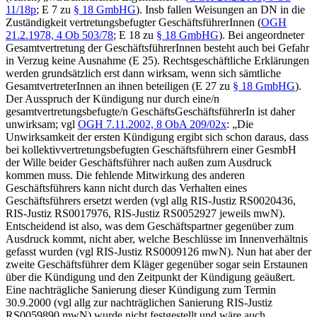
11/18p
; E 7 zu
§ 18 GmbHG
). Insb fallen Weisungen an DN in die
Zuständigkeit vertretungsbefugter GeschäftsführerInnen (
OGH
21.2.1978,
4 Ob 503/78
; E 18 zu
§ 18 GmbHG
). Bei angeordneter
Gesamtvertretung der GeschäftsführerInnen besteht auch bei Gefahr
in Verzug keine Ausnahme (E 25). Rechtsgeschäftliche Erklärungen
werden grundsätzlich erst dann wirksam, wenn sich sämtliche
GesamtvertreterInnen an ihnen beteiligen (E 27 zu
§ 18 GmbHG
).
Der Ausspruch der Kündigung nur durch eine/n
gesamtvertretungsbefugte/n GeschäftsGeschäftsführerIn ist daher
unwirksam; vgl
OGH
7.11.2002,
8 ObA 209/02x
:
„Die
Unwirksamkeit der ersten Kündigung ergibt sich schon daraus, dass
bei kollektivvertretungsbefugten Geschäftsführern einer GesmbH
der Wille beider Geschäftsführer nach außen zum Ausdruck
kommen muss. Die fehlende Mitwirkung des anderen
Geschäftsführers kann nicht durch das Verhalten eines
Geschäftsführers ersetzt werden (vgl allg RIS-Justiz RS0020436,
RIS-Justiz RS0017976, RIS-Justiz RS0052927 jeweils mwN).
Entscheidend ist also, was dem Geschäftspartner gegenüber zum
Ausdruck kommt, nicht aber, welche Beschlüsse im Innenverhältnis
gefasst wurden (vgl RIS-Justiz RS0009126 mwN). Nun hat aber der
zweite Geschäftsführer dem Kläger gegenüber sogar sein Erstaunen
über die Kündigung und den Zeitpunkt der Kündigung geäußert.
Eine nachträgliche Sanierung dieser Kündigung zum Termin
30.9.2000 (vgl allg zur nachträglichen Sanierung RIS-Justiz
RS0059890 mwN) wurde nicht festgestellt und wäre auch