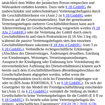
tatsächlich dem Willen der juristischen Person entsprechen und
Wirksamkeit entfalten konnten. Dazu sieht
§ 18 GmbHG
die
(unbeschränkte und unbeschränkbare) Vertretung(sbefugnis) durch
die GeschäftsführerInnen vor (Anm 2 zu
§ 18 GmbHG
unter
Hinweis auf die Gesetzesmaterialien). Statt der gemeinsamen
Vertretungsbefugnis mehrerer GeschäftsführerInnen kann auch
Alleinvertretung im Gesellschaftsvertrag vorgesehen werden (
§ 18
Abs 2 GmbHG
) oder die Vertretung der GmbH durch eine/n
Geschäftsführer/in und eine/n Prokuristin/en (§ 18 Abs 3 leg cit),
während die passive Vertretungsbefugnis stets den einzelnen
GeschäftsführerInnen zukommt (
§ 18 Abs 4 GmbHG
; Anm 3 zu
§ 18 GmbHG
). Verbindliche rechtsgeschäftliche Erklärungen
(Abschluss des Dienstvertrages, Änderungen desselben, Erteilung
von Ermahnungen, Weisungen, Versetzungsanordnungen,
Ausspruch der Kündigung oder Entlassung bzw Vereinbarung der
einvernehmlichen Auflösung des Dienstverhältnisses) können auch
bereits nach dem (GeschäftsführerInnen-)Bestellungsbeschluss der
GesellschafterInnen abgegeben werden, selbst wenn die
Vertretungsfunktion (noch) nicht im Firmenbuch eingetragen war
oder ist (RIS-Justiz RS0059816, E 5 zu
§ 18 GmbHG
). Da sich der
Gesetzgeber für das Modell der Fremdgeschäftsführung entschieden
hat (Anm 11 zu
§ 15 GmbHG
), vermittelt die Stellung als bloße/r
Gesellschafter/in keine Vertretungsbefugnis für die GmbH (E 6 ff zu
§ 18 GmbHG
). Es besteht sohin keine Vertretungsbefugnis des
(reinen) „wirtschaftlichen Eigentümers“ (
OGH
28.2.2018,
6 Ob