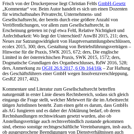
Frisch von der Druckerpresse liegt
Christian Feltls
GmbH-Gesetz
„Kommentar“ vor. Beim Autor handelt es sich um einen Dozenten
für wirtschaftsnahes Privatrecht,
Unternehmens- und
Gesellschaftsrecht, der bereits durch eine größere Anzahl von
Veröffentlichungen, vor allem zum Gesellschaftsrecht, in
Erscheinung getreten ist (vgl etwa
Feltl
, Relative Nichtigkeit und
Anfechtbarkeit: Wo liegt der Unterschied? AnwBl 2015, 211;
ders
,
Neues zur Satzungswidrigkeit von Hauptversammlungsbeschlüssen,
ecolex 2015, 300;
ders
, Gestaltung von Betriebsführungsverträgen –
Hinweise für die Praxis, SWK 2015, 672; ders, Die englische
Limited in der österreichischen Praxis, SWK 2015, 1572;
ders
,
Dogmatische Grundlagen des Organbeschlusses, RdW 2016, 528;
ders
, Anmerkung zu
OGH
26.9.2017,
6 Ob 164/16k
– Zur Haftung
des Geschäftsführers einer GmbH wegen Insolvenzverschleppung,
GesRZ 2017, 402).
Kommentare und Literatur zum Gesellschaftsrecht betreffen
naturgemäß in erster Linie diesen Rechtsbereich, sodass sich gleich
eingangs die Frage stellt, welcher Mehrwert für die im Arbeitsrecht
tätigen JuristInnen besteht. Zum einen geht es darum, dass GmbHs
als AG fungieren und es daher der Abklärung bedarf, ob deren
Rechtshandlungen rechtswirksam gesetzt wurden, also ob
Anstellungsverträge auch rechtsverbindlich zustande gekommen
sind, ebenso sonstige rechtsgeschäftliche Vereinbarungen, insb auch,
ob ausgesprochene Beendigungen von Dienstverhältnissen auch