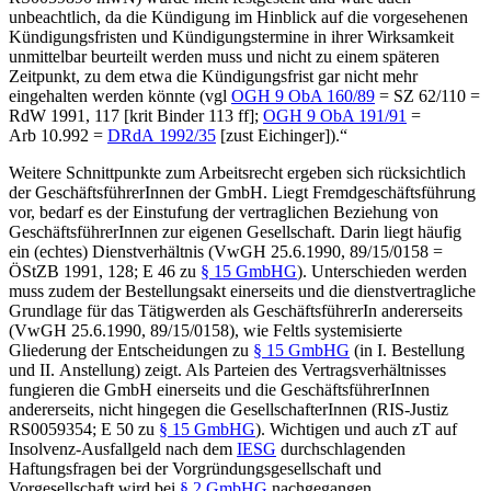
unbeachtlich, da die Kündigung im Hinblick auf die vorgesehenen
Kündigungsfristen und Kündigungstermine in ihrer Wirksamkeit
unmittelbar beurteilt werden muss und nicht zu einem späteren
Zeitpunkt, zu dem etwa die Kündigungsfrist gar nicht mehr
eingehalten werden könnte
(vgl
OGH
9 ObA 160/89
= SZ 62/110 =
RdW 1991, 117 [krit
Binder
113 ff];
OGH
9 ObA 191/91
=
Arb 10.992 =
DRdA 1992/35
[zust
Eichinger
]
).“
Weitere Schnittpunkte zum Arbeitsrecht ergeben sich rücksichtlich
der GeschäftsführerInnen der GmbH. Liegt Fremdgeschäftsführung
vor, bedarf es der Einstufung der vertraglichen Beziehung von
GeschäftsführerInnen zur eigenen Gesellschaft. Darin liegt häufig
ein (echtes) Dienstverhältnis (
VwGH
25.6.1990,
89/15/0158
=
ÖStZB 1991, 128; E 46 zu
§ 15 GmbHG
). Unterschieden werden
muss zudem der Bestellungsakt einerseits und die dienstvertragliche
Grundlage für das Tätigwerden als GeschäftsführerIn andererseits
(
VwGH
25.6.1990,
89/15/0158
), wie Feltls systemisierte
Gliederung der Entscheidungen zu
§ 15 GmbHG
(in I. Bestellung
und II. Anstellung) zeigt. Als Parteien des Vertragsverhältnisses
fungieren die GmbH einerseits und die GeschäftsführerInnen
andererseits, nicht hingegen die GesellschafterInnen (RIS-Justiz
RS0059354; E 50 zu
§ 15 GmbHG
). Wichtigen und auch zT auf
Insolvenz-Ausfallgeld nach dem
IESG
durchschlagenden
Haftungsfragen bei der Vorgründungsgesellschaft und
Vorgesellschaft wird bei
§ 2 GmbHG
nachgegangen.