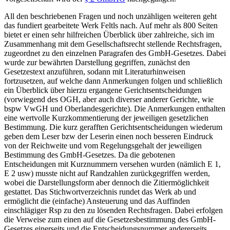
All den beschriebenen Fragen und noch unzähligen weiteren geht
das fundiert gearbeitete Werk Feltls nach. Auf mehr als 800 Seiten
bietet er einen sehr hilfreichen Überblick über zahlreiche, sich im
Zusammenhang mit dem Gesellschaftsrecht stellende Rechtsfragen,
zugeordnet zu den einzelnen Paragrafen des GmbH-Gesetzes. Dabei
wurde zur bewährten Darstellung gegriffen, zunächst den
Gesetzestext anzuführen, sodann mit Literaturhinweisen
fortzusetzen, auf welche dann Anmerkungen folgen und schließlich
ein Überblick über hierzu ergangene Gerichtsentscheidungen
(vorwiegend des OGH, aber auch diverser anderer Gerichte, wie
bspw VwGH und Oberlandesgerichte). Die Anmerkungen enthalten
eine wertvolle Kurzkommentierung der jeweiligen gesetzlichen
Bestimmung. Die kurz gerafften Gerichtsentscheidungen wiederum
geben dem Leser bzw der Leserin einen noch besseren Eindruck
von der Reichweite und vom Regelungsgehalt
der jeweiligen
Bestimmung des GmbH-Gesetzes. Da die gebotenen
Entscheidungen mit Kurznummern versehen wurden (nämlich E 1,
E 2 usw) musste nicht auf Randzahlen zurückgegriffen werden,
wobei die Darstellungsform aber dennoch die Zitiermöglichkeit
gestattet. Das Stichwortverzeichnis rundet das Werk ab und
ermöglicht die (einfache) Ansteuerung und das Auffinden
einschlägiger Rsp zu den zu lösenden Rechtsfragen. Dabei erfolgen
die Verweise zum einen auf die Gesetzesbestimmung des GmbH-
Gesetzes einerseits und die Entscheidungsnummer andererseits.