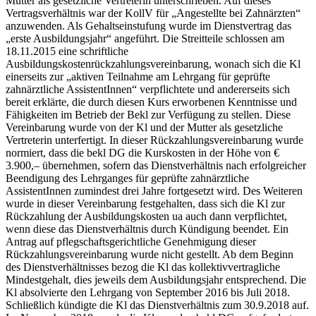
Mutter als gesetzliche Vertreterin unterschrieben. Auf dieses
Vertragsverhältnis war der KollV für „Angestellte bei Zahnärzten“
anzuwenden. Als Gehaltseinstufung wurde im Dienstvertrag das
„erste Ausbildungsjahr“ angeführt. Die Streitteile schlossen am
18.11.2015 eine schriftliche
Ausbildungskostenrückzahlungsvereinbarung, wonach sich die Kl
einerseits zur „aktiven Teilnahme am Lehrgang für geprüfte
zahnärztliche AssistentInnen“ verpflichtete und andererseits sich
bereit erklärte, die durch diesen Kurs erworbenen Kenntnisse und
Fähigkeiten im Betrieb der Bekl zur Verfügung zu stellen. Diese
Vereinbarung wurde von der Kl und der Mutter als gesetzliche
Vertreterin unterfertigt. In dieser Rückzahlungsvereinbarung wurde
normiert, dass die bekl DG die Kurskosten in der Höhe von €
3.900,– übernehmen, sofern das Dienstverhältnis nach erfolgreicher
Beendigung des Lehrganges für geprüfte zahnärztliche
AssistentInnen zumindest drei Jahre fortgesetzt wird. Des Weiteren
wurde in dieser Vereinbarung festgehalten, dass sich die Kl zur
Rückzahlung der Ausbildungskosten ua auch dann verpflichtet,
wenn diese das Dienstverhältnis durch Kündigung beendet. Ein
Antrag auf pflegschaftsgerichtliche Genehmigung dieser
Rückzahlungsvereinbarung wurde nicht gestellt. Ab dem Beginn
des Dienstverhältnisses bezog die Kl das kollektivvertragliche
Mindestgehalt, dies jeweils dem Ausbildungsjahr entsprechend. Die
Kl absolvierte den Lehrgang von September 2016 bis Juli 2018.
Schließlich kündigte die Kl das Dienstverhältnis zum 30.9.2018 auf.