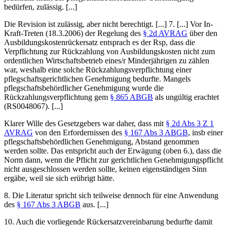
bedürfen, zulässig. [...]
Die Revision ist zulässig, aber nicht berechtigt. [...] 7. [...] Vor In-
Kraft-Treten (18.3.2006) der Regelung des
§ 2d AVRAG
über den
Ausbildungskostenrückersatz entsprach es der Rsp, dass die
Verpflichtung zur Rückzahlung von Ausbildungskosten nicht zum
ordentlichen Wirtschaftsbetrieb eines/r Minderjährigen zu zählen
war, weshalb eine solche Rückzahlungsverpflichtung einer
pflegschaftsgerichtlichen Genehmigung bedurfte. Mangels
pflegschaftsbehördlicher Genehmigung wurde die
Rückzahlungsverpflichtung gem
§ 865 ABGB
als ungültig erachtet
(RS0048067). [...]
Klarer Wille des Gesetzgebers war daher, dass mit
§ 2d Abs 3 Z 1
AVRAG
von den Erfordernissen des
§ 167 Abs 3 ABGB
, insb einer
pflegschaftsbehördlichen Genehmigung, Abstand genommen
werden sollte. Das entspricht auch der Erwägung (oben 6.), dass die
Norm dann, wenn die Pflicht zur gerichtlichen
Genehmigungspflicht
nicht ausgeschlossen werden sollte, keinen eigenständigen Sinn
ergäbe, weil sie sich erübrigt hätte.
8. Die Literatur spricht sich teilweise dennoch für eine Anwendung
des
§ 167 Abs 3 ABGB
aus. [...]
10. Auch die vorliegende Rückersatzvereinbarung bedurfte damit