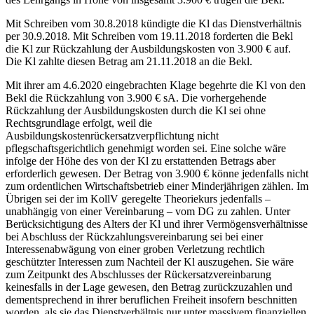
Mit Schreiben vom 30.8.2018 kündigte die Kl das Dienstverhältnis
per 30.9.2018. Mit Schreiben vom 19.11.2018 forderten die Bekl
die Kl zur Rückzahlung der Ausbildungskosten von 3.900 € auf.
Die Kl zahlte diesen Betrag am 21.11.2018 an die Bekl.
Mit ihrer am 4.6.2020 eingebrachten Klage begehrte die Kl von den
Bekl die Rückzahlung von 3.900 € sA. Die vorhergehende
Rückzahlung der Ausbildungskosten durch die Kl sei ohne
Rechtsgrundlage erfolgt, weil die
Ausbildungskostenrückersatzverpflichtung nicht
pflegschaftsgerichtlich genehmigt worden sei. Eine solche wäre
infolge der Höhe des von der Kl zu erstattenden Betrags aber
erforderlich gewesen. Der Betrag von 3.900 € könne jedenfalls nicht
zum ordentlichen Wirtschaftsbetrieb einer Minderjährigen zählen. Im
Übrigen sei der im KollV geregelte Theoriekurs jedenfalls –
unabhängig von einer Vereinbarung – vom DG zu zahlen. Unter
Berücksichtigung des Alters der Kl und ihrer Vermögensverhältnisse
bei Abschluss der Rückzahlungsvereinbarung sei bei einer
Interessenabwägung von einer groben Verletzung rechtlich
geschützter Interessen zum Nachteil der Kl auszugehen. Sie wäre
zum Zeitpunkt des Abschlusses der Rückersatzvereinbarung
keinesfalls in der Lage gewesen, den Betrag zurückzuzahlen und
dementsprechend in ihrer beruflichen Freiheit insofern beschnitten
worden, als sie das Dienstverhältnis nur unter massivem finanziellen