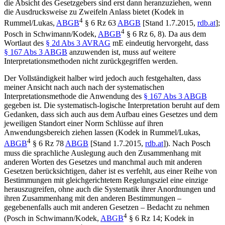
die Absicht des Gesetzgebers sind erst dann heranzuziehen, wenn
die Ausdrucksweise zu Zweifeln Anlass bietet (
Kodek
in
4
Rummel/Lukas
,
ABGB
§ 6 Rz 63
ABGB
[Stand 1.7.2015,
rdb.at
];
4
Posch
in
Schwimann/Kodek
,
ABGB
§ 6 Rz 6, 8). Da aus dem
Wortlaut des
§ 2d Abs 3 AVRAG
mE eindeutig hervorgeht, dass
§ 167 Abs 3 ABGB
anzuwenden ist, muss auf weitere
Interpretationsmethoden nicht zurückgegriffen werden.
Der Vollständigkeit halber wird jedoch auch festgehalten, dass
meiner Ansicht nach auch nach der systematischen
Interpretationsmethode die Anwendung des
§ 167 Abs 3 ABGB
gegeben ist. Die systematisch-logische Interpretation beruht auf dem
Gedanken, dass sich auch aus dem Aufbau eines Gesetzes und dem
jeweiligen Standort einer Norm Schlüsse auf ihren
Anwendungsbereich ziehen lassen (
Kodek
in
Rummel/Lukas
,
4
ABGB
§ 6 Rz 78
ABGB
[Stand 1.7.2015,
rdb.at
]). Nach
Posch
muss die sprachliche Auslegung auch den Zusammenhang mit
anderen Worten des Gesetzes und manchmal auch mit anderen
Gesetzen berücksichtigen, daher ist es verfehlt, aus einer Reihe von
Bestimmungen mit gleichgerichtetem Regelungsziel eine einzige
herauszugreifen, ohne auch die Systematik ihrer Anordnungen und
ihren Zusammenhang mit den anderen Bestimmungen –
gegebenenfalls auch mit anderen Gesetzen – Bedacht zu nehmen
4
(
Posch
in
Schwimann/Kodek
,
ABGB
§ 6 Rz 14;
Kodek
in