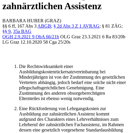
zahnärztlichen Assistenz
BARBARA
HUBER
(GRAZ)
§§ 6 ff, 167 Abs 3
ABGB
;
§ 2d Abs 3 Z 1 AVRAG
; § 81 ZÄG;
§§ 9
,
35a BAG
OGH
2.9.2021
9 ObA 66/21b
OLG Graz
23.3.2021
6 Ra 83/20b
LG Graz
12.10.2020
58 Cga 25/20s
Die Rechtswirksamkeit einer
Ausbildungskostenrückersatzvereinbarung bei
Minderjährigen ist von der Zustimmung des gesetzlichen
Vertreters abhängig, jedoch bedarf eine solche nicht einer
pflegschaftsgerichtlichen Genehmigung. Eine
Zustimmung des anderen obsorgeberechtigten
Elternteiles ist ebenso wenig notwendig.
Eine Rückforderung von Lehrgangskosten zur
Ausbildung zur zahnärztlichen Assistenz kommt
aufgrund des Charakters eines Lehrverhältnisses zum
Lehrberuf der zahnärztlichen Fachassistenz, im Rahmen
dessen eine gesetzlich vorgesehene Standardausbildung