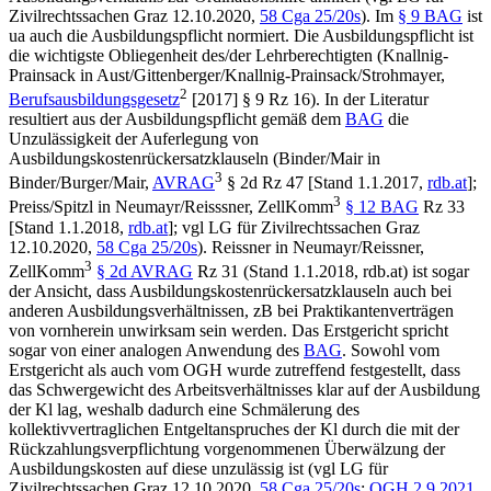
Zivilrechtssachen Graz
12.10.2020,
58 Cga 25/20s
). Im
§ 9 BAG
ist
ua auch die Ausbildungspflicht normiert. Die Ausbildungspflicht ist
die wichtigste Obliegenheit des/der Lehrberechtigten (
Knallnig-
Prainsack
in
Aust/Gittenberger/Knallnig-Prainsack/Strohmayer
,
2
Berufsausbildungsgesetz
[2017] § 9 Rz 16). In der Literatur
resultiert aus der Ausbildungspflicht gemäß dem
BAG
die
Unzulässigkeit der Auferlegung von
Ausbildungskostenrückersatzklauseln (
Binder/Mair
in
3
Binder/Burger/Mair
,
AVRAG
§ 2d Rz 47 [Stand 1.1.2017,
rdb.at
];
3
Preiss/Spitzl
in
Neumayr/Reisssner
, ZellKomm
§ 12 BAG
Rz 33
[Stand 1.1.2018,
rdb.at
]; vgl
LG für Zivilrechtssachen Graz
12.10.2020,
58 Cga 25/20s
).
Reissner
in
Neumayr/Reissner
,
3
ZellKomm
§ 2d AVRAG
Rz 31 (Stand 1.1.2018, rdb.at) ist sogar
der Ansicht, dass Ausbildungskostenrückersatzklauseln auch bei
anderen Ausbildungsverhältnissen, zB bei Praktikantenverträgen
von vornherein unwirksam sein werden. Das Erstgericht spricht
sogar von einer analogen Anwendung des
BAG
. Sowohl vom
Erstgericht als auch vom OGH wurde zutreffend festgestellt, dass
das Schwergewicht des Arbeitsverhältnisses klar auf der Ausbildung
der Kl lag, weshalb dadurch eine Schmälerung des
kollektivvertraglichen Entgeltanspruches der Kl durch die mit der
Rückzahlungsverpflichtung vorgenommenen Überwälzung der
Ausbildungskosten auf diese unzulässig ist (vgl
LG für
Zivilrechtssachen Graz
12.10.2020,
58 Cga 25/20s
;
OGH
2.9.2021,