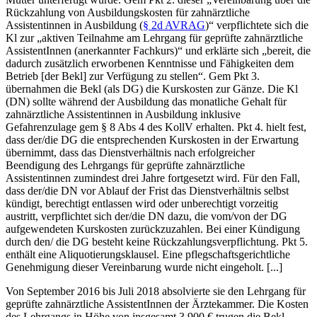
Rückzahlung von Ausbildungskosten für zahnärztliche
Assistentinnen in Ausbildung (
§ 2d AVRAG
)“ verpflichtete sich die
Kl zur „aktiven Teilnahme am Lehrgang für geprüfte zahnärztliche
AssistentInnen (anerkannter Fachkurs)“ und erklärte sich „bereit, die
dadurch zusätzlich erworbenen Kenntnisse und
Fähigkeiten dem
Betrieb [der Bekl] zur Verfügung zu stellen“. Gem Pkt 3.
übernahmen die Bekl (als DG) die Kurskosten zur Gänze. Die Kl
(DN) sollte während der Ausbildung das monatliche Gehalt für
zahnärztliche Assistentinnen in Ausbildung inklusive
Gefahrenzulage gem § 8 Abs 4 des KollV erhalten. Pkt 4. hielt fest,
dass der/die DG die entsprechenden Kurskosten in der Erwartung
übernimmt, dass das Dienstverhältnis nach erfolgreicher
Beendigung des Lehrgangs für geprüfte zahnärztliche
Assistentinnen zumindest drei Jahre fortgesetzt wird. Für den Fall,
dass der/die DN vor Ablauf der Frist das Dienstverhältnis selbst
kündigt, berechtigt entlassen wird oder unberechtigt vorzeitig
austritt, verpflichtet sich der/die DN dazu, die vom/von der DG
aufgewendeten Kurskosten zurückzuzahlen. Bei einer Kündigung
durch den/ die DG besteht keine Rückzahlungsverpflichtung. Pkt 5.
enthält eine Aliquotierungsklausel. Eine pflegschaftsgerichtliche
Genehmigung dieser Vereinbarung wurde nicht eingeholt. [...]
Von September 2016 bis Juli 2018 absolvierte sie den Lehrgang für
geprüfte zahnärztliche AssistentInnen der Ärztekammer. Die Kosten
des Lehrgangs in Höhe von insgesamt 3.900 € trugen die Bekl.