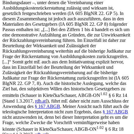
Bindungsdauer –, unter denen die Vereinbarung einer
Ausbildungskostenrückerstattung zulässig und wirksam ist,
gesetzlich festgeschrieben werden (IA 605 BlgNR 22. GP 5). In
diesem Zusammenhang ist jedoch auch auszuführen, dass in den
Materialien des Gesetzgebers (IA 605 BlgNR 22. GP 8) folgender
Passus enthalten ist: „[...] Bei den Ziffern 1 bis 4 handelt es sich um
eine demonstrative Aufzählung an Gründen, die zur Unwirksamkeit
der Rückzahlungsvereinbarung führen. Im Einzelfall ist daher zur
Beurteilung der Wirksamkeit und Zulässigkeit der
Rückzahlungsvereinbarung weiterhin auf die bisherige Judikatur zur
Frage der Rückerstattung von Ausbildungskosten zurückzugreifen.
[...]“ Somit geht mE auch aus dem Initiativantrag explizit hervor,
dass im Einzelfall bei der Beurteilung der Wirksamkeit und
Zulässigkeit der Rückzahlungsvereinbarung auf die bisherige
Judikatur zur Frage der Rückerstattung zurückzugreifen ist (IA 605
BlgNR 22. GP 7, 8). Auch die historische Auslegung, welche das
Ziel hat, den subjektiven Willen des historischen Gesetzgebers zu
1.02
ermitteln (
Schauer
in
Kletečka/Schauer
, ABGB-ON
§ 6 Rz 14
[Stand 1.3.2017,
rdb.at
]), führt mE daher nicht zum Ausschluss der
Anwendung des
§ 167 ABGB
. Meiner Ansicht nach führt auch die
teleologische Interpretation nicht zum Ergebnis, dass
§ 167 ABGB
nicht anzuwenden ist, denn bei dieser Interpretation geht es um die
Frage, welche Zwecke die Vorschrift vernünftigerweise haben
1.02
könnte (
Schauer
in
Kletečka/Schauer
, ABGB-ON
§ 6 Rz 18