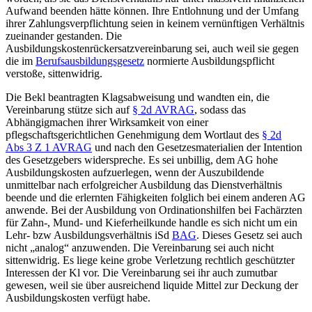
Aufwand beenden hätte können. Ihre Entlohnung und der Umfang
ihrer Zahlungsverpflichtung seien in keinem vernünftigen Verhältnis
zueinander gestanden. Die
Ausbildungskostenrückersatzvereinbarung sei, auch weil sie gegen
die im
Berufsausbildungsgesetz
normierte Ausbildungspflicht
verstoße, sittenwidrig.
Die Bekl beantragten Klagsabweisung und wandten ein, die
Vereinbarung stütze sich auf
§ 2d AVRAG
, sodass das
Abhängigmachen ihrer Wirksamkeit von einer
pflegschaftsgerichtlichen Genehmigung dem Wortlaut des
§ 2d
Abs 3 Z 1 AVRAG
und nach den Gesetzesmaterialien der Intention
des Gesetzgebers widerspreche. Es sei unbillig, dem AG hohe
Ausbildungskosten aufzuerlegen, wenn der Auszubildende
unmittelbar nach erfolgreicher Ausbildung das Dienstverhältnis
beende und die erlernten Fähigkeiten folglich bei einem anderen AG
anwende. Bei der Ausbildung von Ordinationshilfen bei Fachärzten
für Zahn-, Mund- und Kieferheilkunde handle es sich nicht um ein
Lehr- bzw Ausbildungsverhältnis iSd
BAG
. Dieses Gesetz sei auch
nicht „analog“ anzuwenden. Die Vereinbarung sei auch nicht
sittenwidrig. Es liege keine grobe Verletzung rechtlich geschützter
Interessen der Kl vor. Die Vereinbarung sei ihr auch zumutbar
gewesen, weil sie über ausreichend liquide Mittel zur Deckung der
Ausbildungskosten verfügt habe.