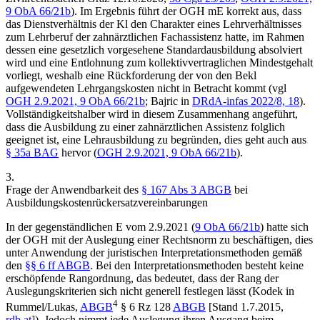
9 ObA 66/21b
). Im Ergebnis führt der OGH mE korrekt aus, dass
das Dienstverhältnis der Kl den Charakter eines Lehrverhältnisses
zum Lehrberuf der zahnärztlichen Fachassistenz hatte, im Rahmen
dessen eine gesetzlich vorgesehene Standardausbildung absolviert
wird und eine Entlohnung zum kollektivvertraglichen Mindestgehalt
vorliegt, weshalb eine Rückforderung der von den Bekl
aufgewendeten Lehrgangskosten nicht in Betracht kommt (vgl
OGH
2.9.2021,
9 ObA 66/21b
;
Bajric
in
DRdA-infas 2022/8, 18
).
Vollständigkeitshalber wird in diesem Zusammenhang angeführt,
dass die Ausbildung zu einer zahnärztlichen Assistenz folglich
geeignet ist, eine Lehrausbildung zu begründen, dies geht auch aus
§ 35a BAG
hervor (
OGH
2.9.2021,
9 ObA 66/21b
).
3.
Frage der Anwendbarkeit des
§ 167 Abs 3 ABGB
bei
Ausbildungskostenrückersatzvereinbarungen
In der gegenständlichen
E vom 2.9.2021 (
9 ObA 66/21b
)
hatte sich
der OGH mit der Auslegung einer Rechtsnorm zu beschäftigen, dies
unter Anwendung der juristischen Interpretationsmethoden gemäß
den
§§ 6 ff ABGB
. Bei den Interpretationsmethoden besteht keine
erschöpfende Rangordnung, das bedeutet, dass der Rang der
Auslegungskriterien sich nicht generell festlegen lässt (
Kodek
in
4
Rummel/Lukas
,
ABGB
§ 6 Rz 128
ABGB
[Stand 1.7.2015,
rdb.at
]). Jedoch nimmt jede Auslegung ihren Ausgang beim