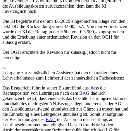
Im November 2018 wurde die Kl von den bekl DG aufgefordert,
die Ausbildungskosten zurückzuzahlen, dem kam die Kl
unverzüglich nach.
Die Kl begehrte mit der am 4.6.2020 eingebrachten Klage von den
bekl DG die Rückzahlung von € 3.900,– sA. Von den Vorinstanzen
wurde der Kl der Betrag in der Höhe von € 3.900,– zugesprochen
und die Erhebung einer ordentlichen Revision an den OGH für
zulässig erklärt.
Der OGH erachtete die Revision für zulässig, jedoch nicht für
berechtigt.
2.
Lehrgang zur zahnärztlichen Assistenz hat den Charakter eines
Lehrverhältnisses zum Lehrberuf der zahnärztlichen Fachassistenz
Das Erstgericht führt in seiner E zutreffend aus, dass die
Rechtsposition von Lehrlingen nach dem
BAG
dadurch
gekennzeichnet ist, dass einerseits das bezahlte Lehrlingseinkommen
unterhalb des niedrigsten AN-Bezuges liegt, andererseits der AG
den Ausbildungsaufwand grundsätzlich zur Gänze zu tragen hat und
die Einhebung eines Lehrgeldes unzulässig ist. Somit ist aufgrund
der Bestimmungen des
BAG
der Anspruch des Lehrlings auf
Lehrlingseinkommen unabdingbar. Dieser Grundsatz ist dem
Ausbildungsverhältnis zur Ordinationshilfe ähnlich (vgl
LG für