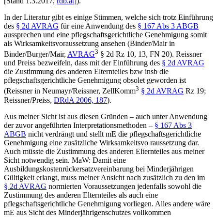
[Stand 1.3.2017,
rdb.at
]).
In der Literatur gibt es einige Stimmen, welche sich trotz Einführung
des
§ 2d AVRAG
für eine Anwendung des
§ 167 Abs 3 ABGB
aussprechen und eine pflegschaftsgerichtliche Genehmigung somit
als Wirksamkeitsvoraussetzung ansehen (
Binder/Mair
in
3
Binder/Burger/Mair
,
AVRAG
§ 2d Rz 10, 13, FN 20).
Reissner
und
Preiss
bezweifeln, dass mit der Einführung des
§ 2d AVRAG
die Zustimmung des anderen Elternteiles bzw insb die
pflegschaftsgerichtliche Genehmigung obsolet geworden ist
3
(
Reissner
in
Neumayr/Reissner
, ZellKomm
§ 2d AVRAG
Rz 19;
Reissner/Preiss
,
DRdA 2006, 187
).
Aus meiner Sicht ist aus diesen Gründen – auch unter Anwendung
der zuvor angeführten Interpretationsmethoden –
§ 167 Abs 3
ABGB
nicht verdrängt und stellt mE die pflegschaftsgerichtliche
Genehmigung eine zusätzliche Wirksamkeitsvo raussetzung dar.
Auch müsste die Zustimmung des anderen Elternteiles aus meiner
Sicht notwendig sein. MaW: Damit eine
Ausbildungskostenrückersatzvereinbarung bei Minderjährigen
Gültigkeit erlangt, muss meiner Ansicht nach zusätzlich zu den im
§ 2d AVRAG
normierten Voraussetzungen jedenfalls sowohl die
Zustimmung des anderen Elternteiles als auch eine
pflegschaftsgerichtliche Genehmigung vorliegen. Alles andere wäre
mE aus Sicht des Minderjährigenschutzes vollkommen