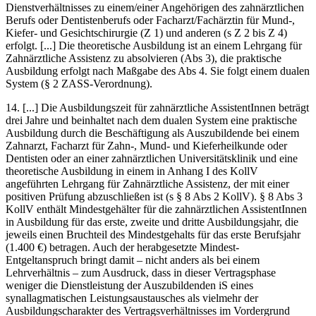
Dienstverhältnisses zu einem/einer Angehörigen des zahnärztlichen
Berufs oder Dentistenberufs oder Facharzt/Fachärztin für Mund-,
Kiefer- und Gesichtschirurgie (Z 1) und anderen (s Z 2 bis Z 4)
erfolgt. [...] Die theoretische Ausbildung ist an einem Lehrgang für
Zahnärztliche Assistenz zu absolvieren (Abs 3), die praktische
Ausbildung erfolgt nach Maßgabe des Abs 4. Sie folgt einem dualen
System (§ 2 ZASS-Verordnung).
14. [...] Die Ausbildungszeit für zahnärztliche AssistentInnen beträgt
drei Jahre und beinhaltet nach dem dualen System eine praktische
Ausbildung durch die Beschäftigung als Auszubildende bei einem
Zahnarzt, Facharzt für Zahn-, Mund- und Kieferheilkunde oder
Dentisten oder an einer zahnärztlichen Universitätsklinik und eine
theoretische Ausbildung in einem in Anhang I des KollV
angeführten Lehrgang für Zahnärztliche Assistenz, der mit einer
positiven Prüfung abzuschließen ist (s § 8 Abs 2 KollV). § 8 Abs 3
KollV enthält Mindestgehälter für die zahnärztlichen AssistentInnen
in Ausbildung für das erste, zweite und dritte Ausbildungsjahr, die
jeweils einen Bruchteil des Mindestgehalts für das erste Berufsjahr
(1.400 €) betragen. Auch der herabgesetzte Mindest-
Entgeltanspruch bringt damit – nicht anders als bei einem
Lehrverhältnis – zum Ausdruck, dass in dieser Vertragsphase
weniger die Dienstleistung der Auszubildenden iS eines
synallagmatischen Leistungsaustausches als vielmehr der
Ausbildungscharakter des Vertragsverhältnisses im Vordergrund