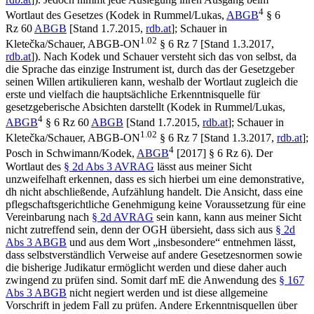
4
Wortlaut des Gesetzes (
Kodek
in
Rummel/Lukas
,
ABGB
§ 6
Rz 60
ABGB
[Stand 1.7.2015,
rdb.at
];
Schauer
in
1.02
Kletečka/Schauer
, ABGB-ON
§ 6 Rz 7 [Stand 1.3.2017,
rdb.at
]). Nach
Kodek
und
Schauer
versteht sich das von selbst, da
die Sprache das einzige Instrument ist, durch das der Gesetzgeber
seinen Willen artikulieren kann, weshalb der Wortlaut zugleich die
erste und vielfach die hauptsächliche Erkenntnisquelle für
gesetzgeberische Absichten darstellt (Kodek in Rummel/Lukas,
4
ABGB
§ 6 Rz 60
ABGB
[Stand 1.7.2015,
rdb.at
];
Schauer
in
1.02
Kletečka/Schauer
, ABGB-ON
§ 6 Rz 7 [Stand 1.3.2017,
rdb.at
];
4
Posch
in
Schwimann/Kodek
,
ABGB
[2017] § 6 Rz 6). Der
Wortlaut des
§ 2d Abs 3 AVRAG
lässt aus meiner Sicht
unzweifelhaft erkennen, dass es sich hierbei um eine demonstrative,
dh nicht abschließende, Aufzählung handelt. Die Ansicht, dass eine
pflegschaftsgerichtliche Genehmigung keine Voraussetzung für eine
Vereinbarung nach
§ 2d AVRAG
sein kann, kann aus meiner Sicht
nicht zutreffend sein, denn der OGH übersieht, dass sich aus
§ 2d
Abs 3 ABGB
und aus dem Wort „insbesondere“ entnehmen lässt,
dass selbstverständlich Verweise auf andere Gesetzesnormen sowie
die bisherige Judikatur ermöglicht werden und diese daher auch
zwingend zu prüfen sind. Somit darf mE die Anwendung des
§ 167
Abs 3 ABGB
nicht negiert werden und ist diese allgemeine
Vorschrift in jedem Fall zu prüfen. Andere Erkenntnisquellen über