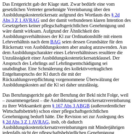
Das Erstgericht gab der Klage statt. Zwar bedürfe eine vom
gesetzlichen Vertreter genehmigte Vereinbarung über den
Ausbildungskostenrückersatz aufgrund des Wortlauts des
§ 2d
Abs 3 Z 1 AVRAG
und der damit verbundenen klaren Intention des
Gesetzgebers keiner pflegschaftsgerichtlichen Genehmigung und
wäre damit wirksam. Aufgrund der Ähnlichkeit des
Ausbildungsverhältnisses der Kl zur Ordinationshilfe mit einem
Lehrverhältnis nach dem
BAG
seien dessen Grundsätze für den
Rückersatz von Ausbildungskosten aber analog anzuwenden. Aus
dem Ausbildungscharakter eines Lehrverhältnisses resultiere die
Unzulässigkeit einer Ausbildungskostenrückersatzklausel. Der
Anspruch des Lehrlings auf Lehrlingsentschädigung sei
unabdingbar. Eine Schmälerung des kollektivvertraglichen
Entgeltanspruchs der Kl durch die mit der
Rückzahlungsverpflichtung vorgenommene Überwälzung der
Ausbildungskosten auf die Kl sei daher unzulässig.
Das Berufungsgericht gab der Berufung der Bekl nicht Folge, weil
– zusammengefasst – die Ausbildungskostenrückersatzvereinbarung
zu ihrer Wirksamkeit gem
§ 167 Abs 3 ABGB
(außerordentlicher
Wirtschaftsbetrieb) schon einer pflegschaftsgerichtlichen
Genehmigung bedurft hätte. Die Revision sei zur Auslegung des
§ 2d Abs 3 Z 1 AVRAG
, insb, ob dadurch
Ausbildungskostenrückersatzvereinbarungen mit Minderjährigen
jedenfalls nicht der pflegschaftsbehördlichen Genehmigung