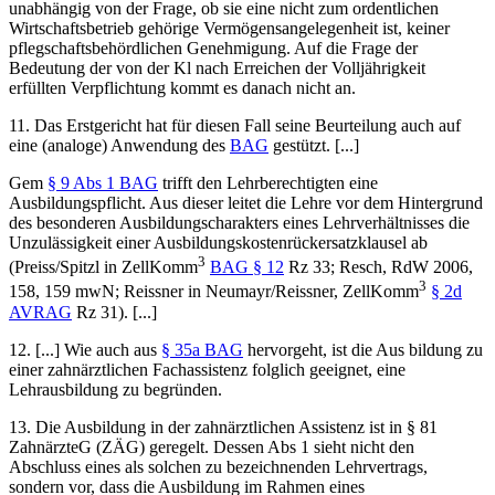
unabhängig von der Frage, ob sie eine nicht zum ordentlichen
Wirtschaftsbetrieb gehörige Vermögensangelegenheit ist, keiner
pflegschaftsbehördlichen Genehmigung. Auf die Frage der
Bedeutung der von der Kl nach Erreichen der Volljährigkeit
erfüllten Verpflichtung kommt es danach nicht an.
11. Das Erstgericht hat für diesen Fall seine Beurteilung auch auf
eine (analoge) Anwendung des
BAG
gestützt. [...]
Gem
§ 9 Abs 1 BAG
trifft den Lehrberechtigten eine
Ausbildungspflicht. Aus dieser leitet die Lehre vor dem Hintergrund
des besonderen Ausbildungscharakters eines Lehrverhältnisses die
Unzulässigkeit einer Ausbildungskostenrückersatzklausel ab
3
(
Preiss/Spitzl
in ZellKomm
BAG § 12
Rz 33;
Resch
, RdW 2006,
3
158, 159 mwN;
Reissner
in
Neumayr/Reissner
, ZellKomm
§ 2d
AVRAG
Rz 31). [...]
12. [...] Wie auch aus
§ 35a BAG
hervorgeht, ist die Aus bildung zu
einer zahnärztlichen Fachassistenz folglich geeignet, eine
Lehrausbildung zu begründen.
13. Die Ausbildung in der zahnärztlichen Assistenz ist in § 81
ZahnärzteG (ZÄG) geregelt. Dessen Abs 1 sieht nicht den
Abschluss eines als solchen zu bezeichnenden Lehrvertrags,
sondern vor, dass die Ausbildung im Rahmen eines