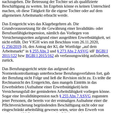
nachzugehen. Die Betreuung der Tochter sei als qualifizierte
Beschäftigung zu werten. Im Ergebnis könne es keinen Unterschied
machen, ob diese Tätigkeit für die eigene Tochter oder auf dem
allgemeinen Arbeitsmarkt erbracht werde.
Das
Erstgericht
wies das Klagebegehren ab. Die
Grundvoraussetzung für die Gewährung einer Invaliditäts- oder
Berufsunfähigkeitspension, nämlich das Vorliegen von
Versicherungszeiten aufgrund einer ausgeübten Erwerbstätigkeit, sei
nicht erfüllt. Der
VfGH
wies mit Beschluss vom 26.11.2020,
G 256/2019
-16
, den Antrag der Kl, die Wortfolge „auf dem
Arbeitsmarkt“ in
§ 255 Abs 3
und
§ 273 Abs 2 ASVG
idF
BGBl I
2011/122
bzw
BGBl I 2015/162
als verfassungswidrig aufzuheben,
zurück.
Das
Berufungsgericht
setzte das aufgrund des
Normenkontrollantrags unterbrochene Berufungsverfahren fort, gab
der Berufung nicht Folge und ließ die Revision nicht zu. Es teilte die
Rechtsansicht des Erstgerichts, dass mangels Eintritts in das
Erwerbsleben (Aufnahme einer Erwerbstätigkeit) kein
Versicherungsfall der geminderten Arbeitsfähigkeit vorliegen könne.
Sogar eine Invaliditätspension nach
§ 255 Abs 7 ASVG
zugunsten
jener Personen, die bereits vor der erstmaligen Aufnahme einer die
Pflichtversicherung begründenden Beschäftigung nicht oder nur
eingeschränkt arbeitsfähig gewesen seien, setze den Erwerb von