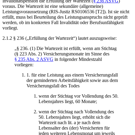
Invaliditätspension die Erfüllung der Wartezeit (
§ 236 ASVG
)
voraus. Die Wartezeit ist eine sekundäre (allgemeine)
Leistungsvoraussetzung (RIS-Justiz RS0106536 [T2]). Ist sie nicht
erfüllt, muss bei Beurteilung des Leistungsanspruchs nicht geprüft
werden, ob im konkreten Fall Invalidität oder Berufsunfähigkeit
vorliegt.
2.1.2 § 236 („Erfüllung der Wartezeit“) lautet auszugsweise:
„§ 236. (1) Die Wartezeit ist erfüllt, wenn am Stichtag
(§ 223 Abs. 2) Versicherungsmonate im Sinne des
§ 235 Abs. 2 ASVG
in folgender Mindestzahl
vorliegen:
1. für eine Leistung aus einem Versicherungsfall
der geminderten Arbeitsfähigkeit sowie aus dem
Versicherungsfall des Todes
wenn der Stichtag vor Vollendung des 50.
Lebensjahres liegt, 60 Monate;
wenn der Stichtag nach Vollendung des
50. Lebensjahres liegt, erhöht sich die
Wartezeit nach lit. a je nach dem
Lebensalter des (der) Versicherten für
jeden weiteren Lebensmonat um jeweils