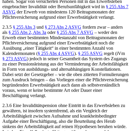
haben. Sogar von versicherten Personen mit in das Erwerbsleben
eingebrachter Invalidität oder Berufsunfähigkeit wird in
§ 255 Abs 7
ASVG
der Erwerb von mindestens 120 Beitragsmonaten der
Pflichtversicherung aufgrund einer Erwerbstätigkeit verlangt.
2.3.5
§ 255 Abs 3
und
§ 273 Abs 2 ASVG
fordern zwar – anders
als
§ 255 Abs 2, Abs 3a
oder
§ 255 Abs 7 ASVG
– weder den
Erwerb einer bestimmten Mindestanzahl von Beitragsmonaten der
Pflichtversicherung aufgrund einer Erwerbstätigkeit noch die
Ausübung „einer Tätigkeit“ in einer bestimmten Anzahl von
Kalendermonaten (
§ 255 Abs 4 ASVG
).
§ 255 ASVG
regelt (iVm
§ 273 ASVG
) jedoch in seiner Gesamtheit das System des Zugangs
zu einer Pensionsleistung aus der Verminderung der Arbeitsfähigkeit
in Form von ausbildungs- und altersabhängigen Konstellationen.
Dabei setzt der Gesetzgeber – wie die oben zitierten Formulierungen
zum Ausdruck bringen – das Vorliegen einer die Pflichtversicherung
begründenden Erwerbstätigkeit auch dann als selbstverständlich
voraus, wenn er keine bestimmte Art oder Dauer einer
Beschäftigung verlangt.
2.3.6 Eine Invaliditätspension ohne Eintritt in das Erwerbsleben zu
gewähren, ist insofern systemfremd, als ein Vergleich der
Arbeitsfähigkeit zwischen Aufnahme und krankheitsbedingter
Aufgabe einer Beschäftigung, also die Beurteilung des Herab
sinkens der Arbeitsfähigkeit auf reinen Hypothesen beruhen würde.