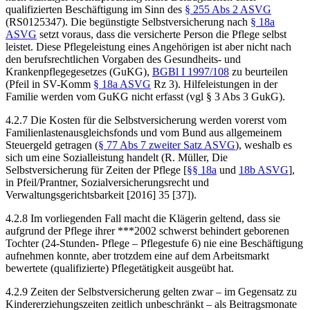
qualifizierten Beschäftigung im Sinn des
§ 255 Abs 2 ASVG
(RS0125347). Die begünstigte Selbstversicherung nach
§ 18a
ASVG
setzt voraus, dass die versicherte Person die Pflege selbst
leistet. Diese Pflegeleistung eines Angehörigen ist aber nicht nach
den berufsrechtlichen Vorgaben des Gesundheits- und
Krankenpflegegesetzes (GuKG),
BGBl I 1997/108
zu beurteilen
(
Pfeil
in SV-Komm
§ 18a ASVG
Rz 3). Hilfeleistungen in der
Familie werden vom GuKG nicht erfasst (vgl § 3 Abs 3 GukG).
4.2.7 Die Kosten für die Selbstversicherung werden vorerst vom
Familienlastenausgleichsfonds und vom Bund aus allgemeinem
Steuergeld getragen (
§ 77 Abs 7 zweiter Satz ASVG
), weshalb es
sich um eine Sozialleistung handelt (R. Müller, Die
Selbstversicherung für Zeiten der Pflege [
§§ 18a
und
18b ASVG
],
in
Pfeil/Prantner
, Sozialversicherungsrecht und
Verwaltungsgerichtsbarkeit [2016] 35 [37]).
4.2.8 Im vorliegenden Fall macht die Klägerin geltend, dass sie
aufgrund der Pflege ihrer ***2002 schwerst behindert geborenen
Tochter (24-Stunden- Pflege – Pflegestufe 6) nie eine Beschäftigung
aufnehmen konnte, aber trotzdem eine auf dem Arbeitsmarkt
bewertete (qualifizierte) Pflegetätigkeit ausgeübt hat.
4.2.9 Zeiten der Selbstversicherung gelten zwar – im Gegensatz zu
Kindererziehungszeiten zeitlich unbeschränkt – als Beitragsmonate