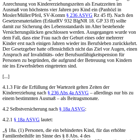
Anrechnung von Kindererziehungszeiten als Ersatzzeiten im
Ausmaß von höchstens vier Jahren pro Kind ein (Panhözl in
Mosler/Müller/Pfeil, SV-Komm
§ 236 ASVG
Rz 45 ff). Nach den
Gesetzesmaterialien (ErläutRV 932 BlgNR 18. GP 33 ff) sollte
damit zur Sicherung des Lebensstandards im Alter bestehende
Versicherungslücken geschlossen werden. Ausgegangen wurde von
dem Fall, dass eine Frau nach der Geburt eines oder mehrerer
Kinder erst nach einigen Jahren wieder ins Berufsleben zurückkehrt.
Der Gesetzgeber hatte offensichtlich nicht das Ziel vor Augen, einen
Anspruch auf Invaliditäts- oder Berufsunfähigkeitspension für
Personen zu begründen, die aufgrund der Betreuung von Kindern
nie ins Erwerbsleben eingetreten sind.
[...]
4.1.3 Für die Erfüllung der Wartezeit gelten Zeiten der
Kindererziehung nach
§ 236 Abs 4a ASVG
– allerdings nur bis zu
einem bestimmten Ausmaß – als Beitragsmonate.
4.2 Selbstversicherung nach
§ 18a ASVG
:
4.2.1
§ 18a ASVG
lautet:
„§ 18a. (1) Personen, die ein behindertes Kind, für das erhöhte
Familienbeihilfe im Sinne des
§ 8 Abs. 4 des