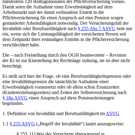
mindestens 120 Beitragsmonaten der Pflichtversicherung voraus.
Damit seien die Aufnahme einer
Erwerbstätigkeit auf dem
Arbeitsmarkt und der damit verbundene Eintritt in die
Pflichtversicherung für einen Anspruch auf eine Pension wegen
geminderter Arbeitsfähigkeit notwendig. Der Versicherungsfall der
Invalidität oder Berufsunfähigkeit nach
§ 255 Abs 7 ASVG
trete nur
ein, wenn sich die Leistungsfähigkeit der versicherten Person seit
dem Zeitpunkt ihres erstmaligen Eintritts in die Pflichtversicherung
verschlechtert habe.
Die – nach Freistellung durch den OGH beantwortete –
Revision
der Kl ist zur Klarstellung der Rechtslage zulässig, sie ist aber nicht
berechtigt.
Es stellt sich hier die Frage, ob eine Berufsunfähigkeitspension oder
eine Invaliditätspension die tatsächliche Aufnahme einer
Erwerbstätigkeit voraussetzt oder ob allein schon Ersatzzeiten
(Kindererziehungszeiten) und Zeiten der Selbstversicherung nach
§ 18a ASVG
einen Anspruch auf diese Pensionsleistungen
begründen.
1. Definition von Invalidität und Berufsunfähigkeit im
ASVG
1.1
§ 255 ASVG
(„Begriff der Invalidität“) lautet auszugsweise:
„§ 255. (1) War der Versicherte überwiegend in