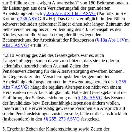
zur Erfüllung der „ewigen Anwartschaft“ von 180 Beitragsmonaten
für Leistungen aus dem Versicherungsfall der geminderten
Arbeitsfähigkeit nach
§ 236 Abs 4 Z 1 lit a ASVG
(
Panhölzl
in SV-
Komm
§ 236 ASVG
Rz 60). Das Gesetz ermöglicht in den Fällen
schwerst behindert geborener Kinder einen sehr langen Zeitraum der
Selbstversicherung bis zur Vollendung des 40. Lebensjahres des
Kindes, sofern die Voraussetzung der überwiegenden
Beanspruchung der Arbeitskraft der Pflegeperson (
§ 18a Abs 1 iVm
Abs 3 ASVG
) erfüllt ist.
4.2.10 Vorrangiges Ziel des Gesetzgebers war es, auch
Langzeitpflegepersonen davor zu schützen, dass sie nie oder in
jedenfalls unzureichendem Ausmaß Zeiten der
Pensionsversicherung für die Altersversorgung erwerben können.
Im Gegensatz zu den Versicherungsfällen der geminderten
Arbeitsfähigkeit (ausgenommen im Anwendungsbereich des
§ 255
Abs 7 ASVG
) hängt die reguläre Alterspension nicht von einem
Herabsinken der Arbeitsfähigkeit ab. Hätte der Gesetzgeber mit
der
Einführung der Selbstversicherung nach
§ 18a ASVG
das System
der Invaliditäts- bzw Berufsunfähigkeitspension ändern wollen,
indem auch nie erwerbstätig gewesene Personen ein Anspruch auf
solche Pensionsleistungen zustehen solle, hätte er dies ausdrücklich
(insbesondere) in den
§§ 255
,
273 ASVG
festgelegt.
5. Ergebnis:
Zeiten der Kindererziehung sowie Zeiten der