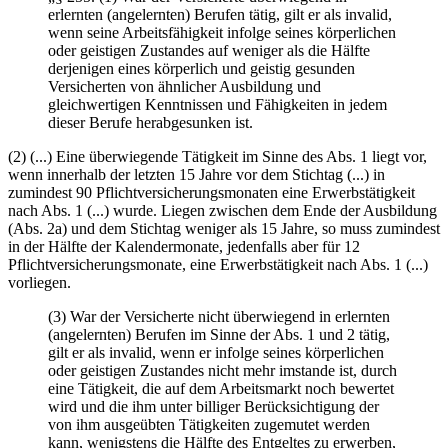
erlernten (angelernten) Berufen tätig, gilt er als invalid,
wenn seine Arbeitsfähigkeit infolge seines körperlichen
oder geistigen Zustandes auf weniger als die Hälfte
derjenigen eines körperlich und geistig gesunden
Versicherten von ähnlicher Ausbildung und
gleichwertigen Kenntnissen und Fähigkeiten in jedem
dieser Berufe herabgesunken ist.
(2) (...) Eine überwiegende Tätigkeit im Sinne des Abs. 1 liegt vor,
wenn innerhalb der letzten 15 Jahre vor dem Stichtag (...) in
zumindest 90 Pflichtversicherungsmonaten eine Erwerbstätigkeit
nach Abs. 1 (...) wurde. Liegen zwischen dem Ende der Ausbildung
(Abs. 2a) und dem Stichtag weniger als 15 Jahre, so muss zumindest
in der Hälfte der Kalendermonate, jedenfalls aber für 12
Pflichtversicherungsmonate, eine Erwerbstätigkeit nach Abs. 1 (...)
vorliegen.
(3) War der Versicherte nicht überwiegend in erlernten
(angelernten) Berufen im Sinne der Abs. 1 und 2 tätig,
gilt er als invalid, wenn er infolge seines körperlichen
oder geistigen Zustandes nicht mehr imstande ist, durch
eine Tätigkeit, die auf dem Arbeitsmarkt noch bewertet
wird und die ihm unter billiger Berücksichtigung der
von ihm ausgeübten Tätigkeiten zugemutet werden
kann, wenigstens die Hälfte des Entgeltes zu erwerben,