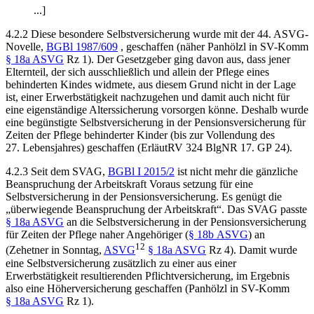
...]
4.2.2 Diese besondere Selbstversicherung wurde mit der 44. ASVG-
Novelle,
BGBl 1987/609
, geschaffen (näher
Panhölzl
in SV-Komm
§ 18a ASVG
Rz 1). Der Gesetzgeber ging davon aus, dass jener
Elternteil, der sich ausschließlich und allein der Pflege eines
behinderten Kindes widmete, aus diesem Grund nicht in der Lage
ist, einer Erwerbstätigkeit nachzugehen und damit auch nicht für
eine eigenständige Alterssicherung vorsorgen könne. Deshalb wurde
eine begünstigte Selbstversicherung in der Pensionsversicherung für
Zeiten der Pflege behinderter Kinder (bis zur Vollendung des
27. Lebensjahres) geschaffen (ErläutRV 324 BlgNR 17. GP 24).
4.2.3 Seit dem SVAG,
BGBl I 2015/2
ist nicht mehr die gänzliche
Beanspruchung der Arbeitskraft Voraus setzung für eine
Selbstversicherung in der Pensionsversicherung. Es genügt die
„überwiegende Beanspruchung der Arbeitskraft“. Das SVAG passte
§ 18a ASVG
an die Selbstversicherung in der Pensionsversicherung
für Zeiten der Pflege naher Angehöriger (
§ 18b ASVG
) an
12
(
Zehetner
in
Sonntag
,
ASVG
§ 18a ASVG
Rz 4). Damit wurde
eine Selbstversicherung zusätzlich zu einer aus einer
Erwerbstätigkeit resultierenden Pflichtversicherung, im Ergebnis
also eine Höherversicherung geschaffen (
Panhölzl
in SV-Komm
§ 18a ASVG
Rz 1).