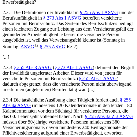
Erwerbstätigkeit?
2.3.1 Die Definitionen der Invalidität in
§ 255 Abs 1 ASVG
und der
Berufsunfähigkeit in
§ 273 Abs 1 ASVG
betreffen versicherte
Personen mit Berufsschutz. Das System des Berufsschutzes bedingt
einen leichteren Zugang zur Leistung aus dem Versicherungsfall der
geminderten Arbeitsfähigkeit je besser die versicherte Person
ausgebildet ist, weil das Verweisungsfeld kleiner ist (
Sonntag
in
12
Sonntag
,
ASVG
§ 255 ASVG
Rz 2).
[...]
2.3.3
§ 255 Abs 3 ASVG
(
§ 273 Abs 1 ASVG
) definiert den Begriff
der Invalidität ungelernter Arbeiter. Dieser wird von jenem für
versicherte Personen mit Berufsschutz (
§ 255 Abs 1 ASVG
)
dadurch abgegrenzt, dass die versicherte Person nicht überwiegend
in erlernten (angelernten) Berufen tätig war. [...]
2.3.4 Die tatsächliche Ausübung einer Tätigkeit fordert auch
§ 255
Abs 4a ASVG
(mindestens 120 Kalendermonate in den letzten 180
Kalendermonaten vor dem Stichtag) für versicherte Personen, die
das 60. Lebensjahr vollendet haben. Nach
§ 255 Abs 3a Z 3 ASVG
müssen über 50-jährige versicherte Personen mindestens 360
Versicherungsmonate, davon mindestens 240 Beitragsmonate der
Pflichtversicherung aufgrund einer Erwerbstätigkeit, erworben