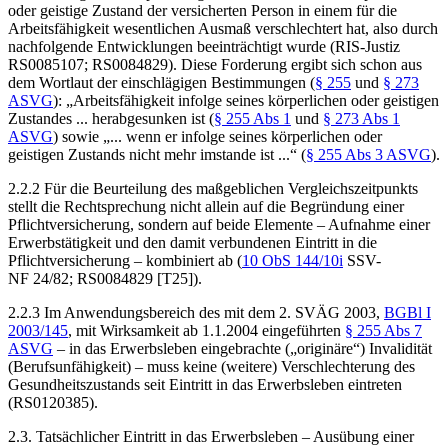
oder geistige Zustand der versicherten Person in einem für die
Arbeitsfähigkeit wesentlichen Ausmaß verschlechtert hat, also durch
nachfolgende Entwicklungen beeinträchtigt wurde (RIS-Justiz
RS0085107;
RS0084829). Diese Forderung ergibt sich schon aus
dem Wortlaut der einschlägigen Bestimmungen (
§ 255
und
§ 273
ASVG
): „Arbeitsfähigkeit infolge seines körperlichen oder geistigen
Zustandes ... herabgesunken ist (
§ 255 Abs 1
und
§ 273 Abs 1
ASVG
) sowie „... wenn er infolge seines körperlichen oder
geistigen Zustands nicht mehr imstande ist ...“ (
§ 255 Abs 3 ASVG
).
2.2.2 Für die Beurteilung des maßgeblichen Vergleichszeitpunkts
stellt die Rechtsprechung nicht allein auf die Begründung einer
Pflichtversicherung, sondern auf beide Elemente – Aufnahme einer
Erwerbstätigkeit und den damit verbundenen Eintritt in die
Pflichtversicherung – kombiniert ab (
10 ObS 144/10i
SSV-
NF 24/82; RS0084829 [T25]).
2.2.3 Im Anwendungsbereich des mit dem 2. SVÄG 2003,
BGBl I
2003/145
, mit Wirksamkeit ab 1.1.2004 eingeführten
§ 255 Abs 7
ASVG
– in das Erwerbsleben eingebrachte („originäre“) Invalidität
(Berufsunfähigkeit) – muss keine (weitere) Verschlechterung des
Gesundheitszustands seit Eintritt in das Erwerbsleben eintreten
(RS0120385).
2.3. Tatsächlicher Eintritt in das Erwerbsleben – Ausübung einer