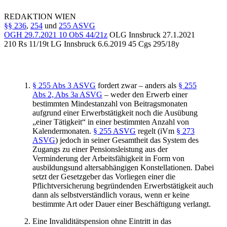
REDAKTION
WIEN
§§ 236
,
254
und
255 ASVG
OGH
29.7.2021
10 ObS 44/21z
OLG Innsbruck
27.1.2021
210 Rs 11/19t
LG Innsbruck
6.6.2019
45 Cgs 295/18y
§ 255 Abs 3 ASVG
fordert zwar – anders als
§ 255
Abs 2, Abs 3a ASVG
– weder den Erwerb einer
bestimmten Mindestanzahl von Beitragsmonaten
aufgrund einer Erwerbstätigkeit noch die Ausübung
„einer Tätigkeit“ in einer bestimmten Anzahl von
Kalendermonaten.
§ 255 ASVG
regelt (iVm
§ 273
ASVG
) jedoch in seiner Gesamtheit das System des
Zugangs zu einer Pensionsleistung aus der
Verminderung der Arbeitsfähigkeit in Form von
ausbildungsund altersabhängigen Konstellationen. Dabei
setzt der Gesetzgeber das Vorliegen einer die
Pflichtversicherung begründenden Erwerbstätigkeit auch
dann als selbstverständlich voraus, wenn er keine
bestimmte Art oder Dauer einer Beschäftigung verlangt.
Eine Invaliditätspension ohne Eintritt in das