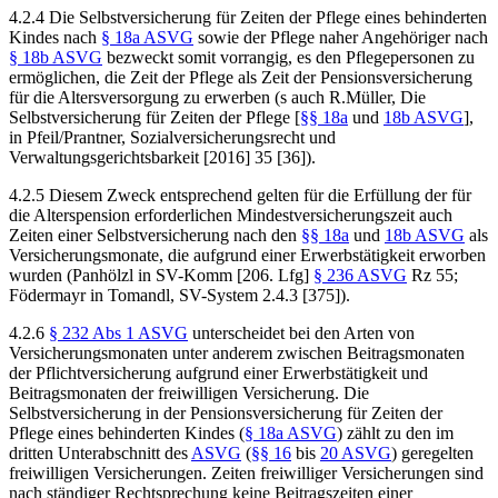
4.2.4 Die Selbstversicherung für Zeiten der Pflege eines behinderten
Kindes nach
§ 18a ASVG
sowie der Pflege naher Angehöriger nach
§ 18b ASVG
bezweckt somit vorrangig, es den Pflegepersonen zu
ermöglichen, die Zeit der Pflege als Zeit der Pensionsversicherung
für die Altersversorgung zu erwerben (s auch
R.Müller
, Die
Selbstversicherung für Zeiten der Pflege [
§§ 18a
und
18b ASVG
],
in
Pfeil/Prantner
, Sozialversicherungsrecht und
Verwaltungsgerichtsbarkeit [2016] 35 [36]).
4.2.5 Diesem Zweck entsprechend gelten für die Erfüllung der für
die Alterspension erforderlichen Mindestversicherungszeit auch
Zeiten einer Selbstversicherung nach den
§§ 18a
und
18b ASVG
als
Versicherungsmonate, die aufgrund einer Erwerbstätigkeit erworben
wurden (
Panhölzl
in SV-Komm [206. Lfg]
§ 236 ASVG
Rz 55;
Födermayr
in
Tomandl
, SV-System 2.4.3 [375]).
4.2.6
§ 232 Abs 1 ASVG
unterscheidet bei den Arten von
Versicherungsmonaten unter anderem zwischen Beitragsmonaten
der Pflichtversicherung aufgrund einer Erwerbstätigkeit und
Beitragsmonaten der freiwilligen Versicherung. Die
Selbstversicherung in der Pensionsversicherung für Zeiten der
Pflege eines behinderten Kindes (
§ 18a ASVG
) zählt zu den im
dritten Unterabschnitt des
ASVG
(
§§ 16
bis
20 ASVG
) geregelten
freiwilligen Versicherungen. Zeiten freiwilliger Versicherungen sind
nach ständiger Rechtsprechung keine Beitragszeiten einer