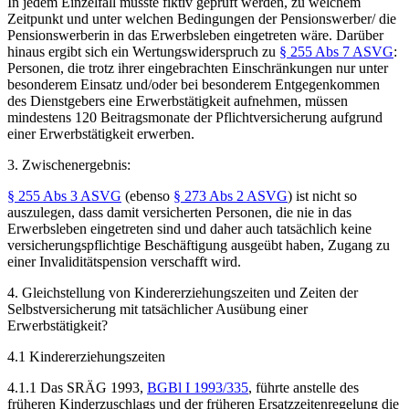
In jedem Einzelfall müsste fiktiv geprüft werden, zu welchem
Zeitpunkt und unter welchen Bedingungen der Pensionswerber/ die
Pensionswerberin in das Erwerbsleben eingetreten wäre. Darüber
hinaus ergibt sich ein Wertungswiderspruch zu
§ 255 Abs 7 ASVG
:
Personen, die trotz ihrer eingebrachten Einschränkungen nur unter
besonderem Einsatz und/oder bei besonderem Entgegenkommen
des Dienstgebers eine Erwerbstätigkeit aufnehmen, müssen
mindestens 120 Beitragsmonate der Pflichtversicherung aufgrund
einer Erwerbstätigkeit erwerben.
3. Zwischenergebnis:
§ 255 Abs 3 ASVG
(ebenso
§ 273 Abs 2 ASVG
) ist nicht so
auszulegen, dass damit versicherten Personen, die nie in das
Erwerbsleben eingetreten sind und daher auch tatsächlich keine
versicherungspflichtige Beschäftigung ausgeübt haben, Zugang zu
einer Invaliditätspension verschafft wird.
4. Gleichstellung von Kindererziehungszeiten und Zeiten der
Selbstversicherung mit tatsächlicher Ausübung einer
Erwerbstätigkeit?
4.1 Kindererziehungszeiten
4.1.1 Das SRÄG 1993,
BGBl I 1993/335
, führte anstelle des
früheren Kinderzuschlags und der früheren Ersatzzeitenregelung die