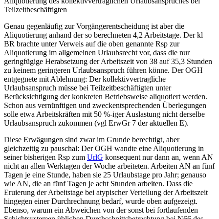
Aliquotierung des kollektivvertraglichen Urlaubsanspruches bei
Teilzeitbeschäftigten
Genau gegenläufig zur Vorgängerentscheidung ist aber die
Aliquotierung anhand der so berechneten 4,2 Arbeitstage. Der kl
BR brachte unter Verweis auf die oben genannte Rsp zur
Aliquotierung im allgemeinen Urlaubsrecht vor, dass die nur
geringfügige
Herabsetzung der Arbeitszeit von 38 auf 35,3 Stunden
zu keinem geringeren Urlaubsanspruch führen könne. Der OGH
entgegnete mit Ablehnung: Der kollektivvertragliche
Urlaubsanspruch müsse bei Teilzeitbeschäftigten unter
Berücksichtigung der konkreten Betriebsweise aliquotiert werden.
Schon aus vernünftigen und zweckentsprechenden Überlegungen
solle etwa Arbeitskräften mit 50 %-iger Auslastung nicht derselbe
Urlaubsanspruch zukommen (vgl ErwGr 7 der aktuellen E).
Diese Erwägungen sind zwar im Grunde berechtigt, aber
gleichzeitig zu pauschal: Der OGH wandte eine Aliquotierung in
seiner bisherigen Rsp zum
UrlG
konsequent nur dann an, wenn AN
nicht an allen Werktagen der Woche arbeiteten. Arbeiten AN an fünf
Tagen je eine Stunde, haben sie 25 Urlaubstage pro Jahr; genauso
wie AN, die an fünf Tagen je acht Stunden arbeiten. Dass die
Eruierung der Arbeitstage bei atypischer Verteilung der Arbeitszeit
hingegen einer Durchrechnung bedarf, wurde oben aufgezeigt.
Ebenso, warum ein Abweichen von der sonst bei fortlaufenden
Schichtsystemen üblichen Durchschnittsbetrachtung bei N66 des