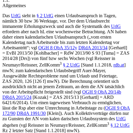
1.1.
Allgemeines
Das
UrlG
sieht in
§ 2 UrlG
einen Urlaubsanspruch in Tagen,
nämlich 30 bzw 36 Werktage, vor. Der dem Urlaubsrecht
immanente Erholungszweck und auch die Systematik des
UrlG
erfordern aber nach hL eine wochenweise Betrachtung. AN haben
daher einen kalendarischen Urlaubsanspruch („vom ersten
Kalendertag nach Arbeitsende bis zum letzten Kalendertag vor
Arbeitsantritt“; vgl
OGH
8 ObA 35/12y
DRdA 2013/34
[
Gerhartl
]
= EvBl 2013/50 [
Kohlbacher
] = RdW 2013/90 S 93 [
Tuma
] = ZAS
2014/28 [Drs]) von fünf bzw sechs Wochen (vgl
Reissner
in
3
Neumayr/Reissner
, ZellKomm
§ 2 UrlG
[Stand 1.1.2018,
rdb.at
]
mwN; zum kalendarischen Urlaubsbegriff
Auer-Mayer
,
Ausgewählte Rechtsprobleme rund um Urlaub und Feiertage,
ZAS 2020, 126 [126 f] mwN). Die Berechnung orientiert sich
ausdrücklich nicht an jenem Zeitraum, an dem die AN tatsächlich
von der Arbeitspflicht freigestellt sind (vgl
OGH
9 ObA 20/14b
DRdA 2015/24
[
Kozak
] = ZAS 2015/13 [
Gerhartl
] = ARD
6421/6/2014). Um einen tageweisen Verbrauch zu ermöglichen,
lässt die Rsp aber eine Umrechnung in Arbeitstage zu (
OGH
9 ObA
172/90
DRdA 1991/30
[
Klein
]). Auch Kollektivverträge dürfen nur
zu Gunsten der AN vom kalen
darischen Urlaubssystem des
UrlG
3
abgehen (vgl
Reissner
in
Neumayr/Reissner
, ZellKomm
§ 12 UrlG
Rz 2 letzter Satz [Stand 1.1.2018] mwN).