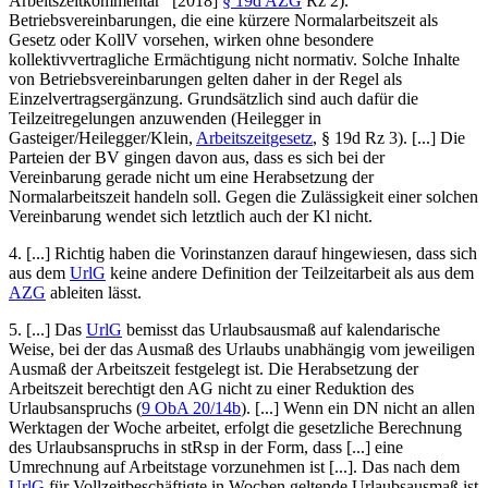
Arbeitszeitkommentar
[2018]
§ 19d AZG
Rz 2).
Betriebsvereinbarungen, die eine kürzere Normalarbeitszeit als
Gesetz oder KollV vorsehen, wirken ohne besondere
kollektivvertragliche Ermächtigung nicht normativ. Solche Inhalte
von Betriebsvereinbarungen gelten daher in der Regel als
Einzelvertragsergänzung. Grundsätzlich sind auch dafür die
Teilzeitregelungen
anzuwenden (
Heilegger
in
Gasteiger/Heilegger/Klein
,
Arbeitszeitgesetz
, § 19d Rz 3). [...] Die
Parteien der BV gingen davon aus, dass es sich bei der
Vereinbarung gerade nicht um eine Herabsetzung der
Normalarbeitszeit handeln soll. Gegen die Zulässigkeit einer solchen
Vereinbarung wendet sich letztlich auch der Kl nicht.
4.
[...] Richtig haben die Vorinstanzen darauf hingewiesen, dass sich
aus dem
UrlG
keine andere Definition der Teilzeitarbeit als aus dem
AZG
ableiten lässt.
5.
[...] Das
UrlG
bemisst das Urlaubsausmaß auf kalendarische
Weise, bei der das Ausmaß des Urlaubs unabhängig vom jeweiligen
Ausmaß der Arbeitszeit festgelegt ist. Die Herabsetzung der
Arbeitszeit berechtigt den AG nicht zu einer Reduktion des
Urlaubsanspruchs (
9 ObA 20/14b
). [...] Wenn ein DN nicht an allen
Werktagen der Woche arbeitet, erfolgt die gesetzliche Berechnung
des Urlaubsanspruchs in stRsp in der Form, dass [...] eine
Umrechnung auf Arbeitstage vorzunehmen ist [...]. Das nach dem
UrlG
für Vollzeitbeschäftigte in Wochen geltende Urlaubsausmaß ist