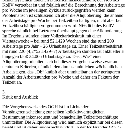
KollV vertretbar ist und folglich auf die Berechnung der Arbeitstage
pro Woche im jeweiligen Zyklus zurückgegriffen werden kann.
Problematisch ist schlussendlich aber die Aliquotierung, die anhand
der Arbeitstage pro Woche bei Teilzeitbeschäftigten, nicht aber bei
Vollzeitbeschäftigten vorgenommen wird. N66 lit b des KollV
spreche nämlich bei Letzteren überhaupt gegen eine Aliquotierung.
Im Ergebnis stünden einer Vollzeitarbeitskraft mit einer
Viertagewoche – bei rund 52,1429 Wochen sind das rund 209
Arbeitstage pro Jahr – 26 Urlaubstage zu. Einer Teilzeitarbeitskraft
mit rund 226 (4,2*52,1429+7) Arbeitstagen stünden laut aktueller E
hingegen bloß 24,066 Urlaubstage zu. Das „Wie“ einer
Aliquotierung orientiert sich bei dieser Vorgehensweise zwar an
neutralen Kriterien, nämlich den durchschnittlichen wöchentlichen
Arbeitstagen, das „Ob“ knüpft aber unmittelbar an der geringeren
Anzahl der Arbeitsstunden pro Woche und daher am Faktum der
Teilzeit an.
3.
Kritik und Ausblick
Die Vorgehensweise des OGH ist im Lichte der
Vorgängerentscheidung zur selben kollektivvertraglichen
Bestimmung inkonsequent und benachteiligt Teilzeitbeschäftigte
unmittelbar. Die Aliquotierung wird nämlich explizit nur bei diesen
bejaht und ist daher unionsrechtswidrig. In der Rs Brandes (Rn 7)