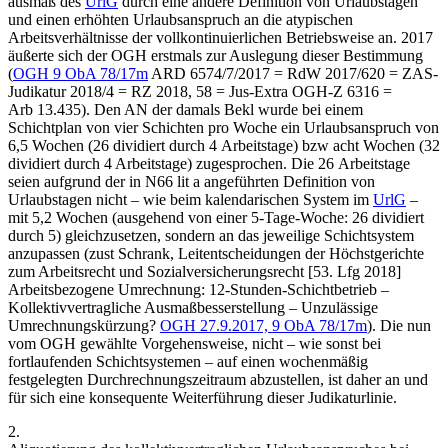
ausmaß des
UrlG
durch eine andere Definition von Urlaubstagen
und einen erhöhten Urlaubsanspruch an die atypischen
Arbeitsverhältnisse der vollkontinuierlichen Betriebsweise an. 2017
äußerte sich der OGH erstmals zur Auslegung dieser Bestimmung
(
OGH
9 ObA 78/17m
ARD 6574/7/2017 = RdW 2017/620 = ZAS-
Judikatur 2018/4 = RZ 2018, 58 = Jus-Extra OGH-Z 6316 =
Arb 13.435). Den AN der damals Bekl wurde bei einem
Schichtplan von vier Schichten pro Woche ein Urlaubsanspruch von
6,5 Wochen (26 dividiert durch 4 Arbeitstage) bzw acht Wochen (32
dividiert durch 4 Arbeitstage) zugesprochen. Die 26 Arbeitstage
seien aufgrund der in N66 lit a angeführten Definition von
Urlaubstagen nicht – wie beim kalendarischen System im
UrlG
–
mit 5,2 Wochen (ausgehend von einer 5-Tage-Woche: 26 dividiert
durch 5) gleichzusetzen, sondern an das jeweilige Schichtsystem
anzupassen (zust
Schrank
, Leitentscheidungen der Höchstgerichte
zum Arbeitsrecht und Sozialversicherungsrecht [53. Lfg 2018]
Arbeitsbezogene Umrechnung: 12-Stunden-Schichtbetrieb –
Kollektivvertragliche Ausmaßbesserstellung – Unzulässige
Umrechnungskürzung?
OGH
27.9.2017,
9 ObA 78/17m
). Die nun
vom OGH gewählte Vorgehensweise, nicht – wie sonst bei
fortlaufenden Schichtsystemen – auf einen wochenmäßig
festgelegten Durchrechnungszeitraum abzustellen, ist daher an und
für sich eine konsequente Weiterführung dieser Judikaturlinie.
2.