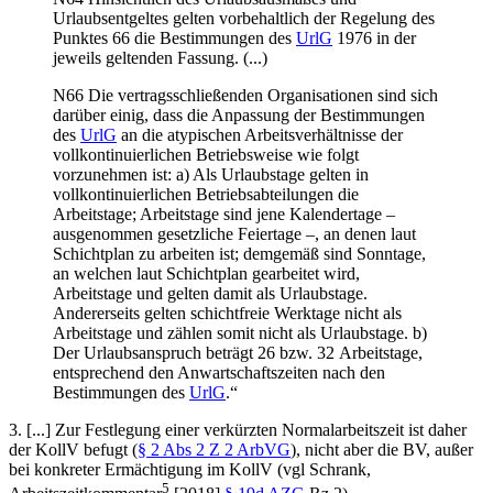
Urlaubsentgeltes gelten vorbehaltlich der Regelung des
Punktes 66 die Bestimmungen des
UrlG
1976 in der
jeweils geltenden Fassung. (...)
N66
Die vertragsschließenden Organisationen sind sich
darüber einig, dass die Anpassung der Bestimmungen
des
UrlG
an die atypischen Arbeitsverhältnisse der
vollkontinuierlichen Betriebsweise wie folgt
vorzunehmen ist: a) Als Urlaubstage gelten in
vollkontinuierlichen Betriebsabteilungen die
Arbeitstage; Arbeitstage sind jene Kalendertage –
ausgenommen gesetzliche Feiertage –, an denen laut
Schichtplan zu arbeiten ist; demgemäß sind Sonntage,
an welchen laut Schichtplan gearbeitet wird,
Arbeitstage und gelten damit als Urlaubstage.
Andererseits gelten schichtfreie Werktage nicht als
Arbeitstage und zählen somit nicht als Urlaubstage. b)
Der Urlaubsanspruch beträgt 26 bzw. 32 Arbeitstage,
entsprechend den Anwartschaftszeiten nach den
Bestimmungen des
UrlG
.“
3.
[...] Zur Festlegung einer verkürzten Normalarbeitszeit ist daher
der KollV befugt (
§ 2 Abs 2 Z 2 ArbVG
), nicht aber die BV, außer
bei konkreter Ermächtigung im KollV (vgl
Schrank
,
5