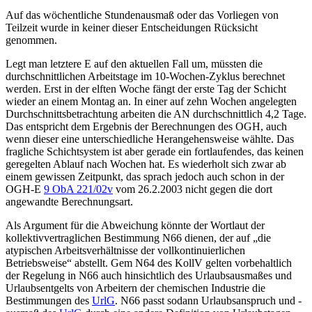
Auf das wöchentliche Stundenausmaß oder das Vorliegen von
Teilzeit wurde in keiner dieser Entscheidungen Rücksicht
genommen.
Legt man letztere E auf den aktuellen Fall um, müssten die
durchschnittlichen Arbeitstage im 10-Wochen-Zyklus berechnet
werden. Erst in der elften Woche fängt der erste Tag der Schicht
wieder an einem Montag an. In einer auf zehn Wochen angelegten
Durchschnittsbetrachtung arbeiten die AN durchschnittlich
4,2 Tage
.
Das entspricht dem Ergebnis der Berechnungen des OGH, auch
wenn dieser eine unterschiedliche Herangehensweise wählte. Das
fragliche Schichtsystem ist aber gerade ein fortlaufendes, das keinen
geregelten Ablauf nach Wochen hat. Es wiederholt sich zwar ab
einem gewissen Zeitpunkt, das sprach jedoch auch schon in der
OGH
-E
9 ObA 221/02v
vom 26.2.2003
nicht gegen die dort
angewandte Berechnungsart.
Als Argument für die Abweichung könnte der Wortlaut der
kollektivvertraglichen Bestimmung N66 dienen, der auf „die
atypischen Arbeitsverhältnisse der vollkontinuierlichen
Betriebsweise“ abstellt. Gem N64 des KollV gelten vorbehaltlich
der Regelung in N66 auch hinsichtlich des Urlaubsausmaßes und
Urlaubsentgelts von Arbeitern der chemischen Industrie die
Bestimmungen des
UrlG
. N66 passt sodann Urlaubsanspruch und -