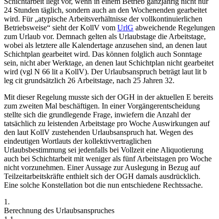
Schichtarbeit liegt vor, wenn in einem Betrieb ganzjährig nicht nur
24 Stunden täglich, sondern auch an den Wochenenden gearbeitet
wird. Für „atypische Arbeitsverhältnisse der vollkontinuierlichen
Betriebsweise“ sieht der KollV vom
UrlG
abweichende Regelungen
zum Urlaub vor. Demnach gelten als Urlaubstage die Arbeitstage,
wobei als letztere alle Kalendertage anzusehen sind, an denen laut
Schichtplan gearbeitet wird. Das können folglich auch Sonntage
sein, nicht aber Werktage, an denen laut Schichtplan nicht gearbeitet
wird (vgl N 66 lit a KollV). Der Urlaubsanspruch beträgt laut lit b
leg cit grundsätzlich 26 Arbeitstage, nach 25 Jahren 32.
Mit dieser Regelung musste sich der OGH in der aktuellen E bereits
zum zweiten Mal beschäftigen. In einer Vorgängerentscheidung
stellte sich die grundlegende Frage, inwiefern die Anzahl der
tatsächlich zu leistenden Arbeitstage pro Woche Auswirkungen auf
den laut KollV zustehenden Urlaubsanspruch hat. Wegen des
eindeutigen Wortlauts der kollektivvertraglichen
Urlaubsbestimmung sei jedenfalls bei Vollzeit eine Aliquotierung
auch bei Schichtarbeit mit weniger als fünf Arbeitstagen pro Woche
nicht vorzunehmen. Einer Aussage zur Auslegung in Bezug auf
Teilzeitarbeitskräfte enthielt sich der OGH damals ausdrücklich.
Eine solche Konstellation bot die nun entschiedene Rechtssache.
1.
Berechnung des Urlaubsanspruches