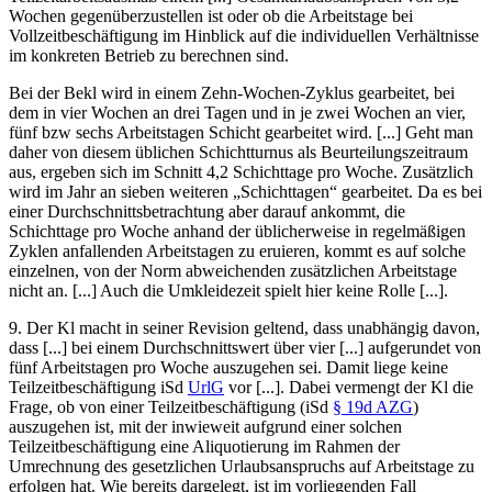
Wochen gegenüberzustellen ist oder ob die Arbeitstage bei
Vollzeitbeschäftigung im Hinblick auf die individuellen Verhältnisse
im konkreten Betrieb zu berechnen sind.
Bei der Bekl wird in einem Zehn-Wochen-Zyklus gearbeitet, bei
dem in vier Wochen an drei Tagen und in je zwei Wochen an vier,
fünf bzw sechs Arbeitstagen Schicht gearbeitet wird. [...] Geht man
daher von diesem üblichen Schichtturnus als Beurteilungszeitraum
aus, ergeben sich im Schnitt 4,2 Schichttage pro Woche. Zusätzlich
wird im Jahr an sieben weiteren „Schichttagen“ gearbeitet. Da es bei
einer Durchschnittsbetrachtung aber darauf ankommt, die
Schichttage pro Woche anhand der üblicherweise in regelmäßigen
Zyklen anfallenden Arbeitstagen zu eruieren, kommt es auf solche
einzelnen, von der Norm abweichenden zusätzlichen Arbeitstage
nicht an. [...] Auch die Umkleidezeit spielt hier keine Rolle [...].
9.
Der Kl macht in seiner Revision geltend, dass unabhängig davon,
dass [...] bei einem Durchschnittswert über vier [...] aufgerundet von
fünf Arbeitstagen pro Woche auszugehen sei. Damit liege keine
Teilzeitbeschäftigung iSd
UrlG
vor [...]. Dabei vermengt der Kl die
Frage, ob von einer Teilzeitbeschäftigung (iSd
§ 19d AZG
)
auszugehen ist, mit der inwieweit aufgrund einer solchen
Teilzeitbeschäftigung eine Aliquotierung im Rahmen der
Umrechnung des gesetzlichen Urlaubsanspruchs auf Arbeitstage zu
erfolgen hat. Wie bereits dargelegt, ist im vorliegenden Fall