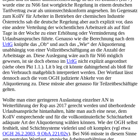
wurde eine zu N66 fast wortgleiche Regelung in einem deutschen
Tarifvertrag zwar als unionsrechtskonform angesehen. Im Gegensatz
zum KollV für Arbeiter in Betrieben der chemischen Industrie
Österreichs sah die deutsche Regelung aber auch explizit vor, dass
eine andere Verteilung der wöchentlichen Arbeitszeit als auf fünf
Tage in der Woche zu einer Erhöhung oder Verminderung des
Urlaubsanspruches führte. Genauso wie die Berechnung nach dem
UrlG
knüpfte das „Ob“ und auch das „Wie“ der Aliquotierung
unabhängig von einer Vollzeitbeschäftigung an die Anzahl der
Arbeitstage an. Diese Auslegung wäre auch für N66 möglich
gewesen, ist sie doch ebenso im
UrlG
nicht explizit angeordnet
(siehe oben Pkt 1.1.). Lit b leg cit könnte dahingehend als bloß für
den Verbrauch maßgeblich interpretiert werden. Der Wortlaut lässt
dennoch auch die vom OGH judizierte Abkehr von der
Aliquotierung zu. Diese müsste aber genauso für Teilzeitbeschäftigte
gelten.
Wollte man einer geringeren Auslastung einzelner AN in
Weiterführung der Rsp aus 2017 gerecht werden und überbordende
Urlaubsansprüche hintanhalten, hätte man auch eine neue, dem
KollV entsprechende und für die vollkontinuierliche Schichtarbeit
adäquate Art der Aliquotierung wählen können. Wie der OGH selbst
festhielt, sind Schichtsysteme vielerlei und oft komplex (vgl etwa
OGH
26.2.2003,
9 ObA 221/02v
). Bei N66 müsste in diesem Sinne
am neutralen Wortlaut „atypische Arbeitsverhältnisse der