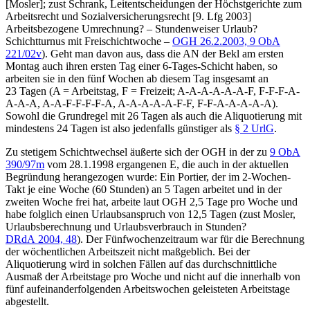
[
Mosler
]; zust
Schrank
, Leitentscheidungen der Höchstgerichte zum
Arbeitsrecht und Sozialversicherungsrecht [9. Lfg 2003]
Arbeitsbezogene Umrechnung? – Stundenweiser Urlaub?
Schichtturnus mit Freischichtwoche –
OGH
26.2.2003,
9 ObA
221/02v
). Geht man davon aus, dass die AN der Bekl am ersten
Montag auch ihren ersten Tag einer 6-Tages-Schicht haben, so
arbeiten sie in den fünf Wochen ab diesem Tag insgesamt an
23 Tagen
(A = Arbeitstag, F = Freizeit; A-A-A-A-A-A-F, F-F-F-A-
A-A-A, A-A-F-F-F-F-A, A-A-A-A-A-F-F, F-F-A-A-A-A-A).
Sowohl die Grundregel mit 26 Tagen als auch die Aliquotierung mit
mindestens 24 Tagen ist also jedenfalls günstiger als
§ 2 UrlG
.
Zu stetigem Schichtwechsel äußerte sich der
OGH
in der zu
9 ObA
390/97m
vom 28.1.1998
ergangenen E, die auch in der aktuellen
Begründung herangezogen wurde: Ein Portier, der im 2-Wochen-
Takt je eine Woche (60 Stunden) an 5 Tagen arbeitet und in der
zweiten Woche frei hat, arbeite laut OGH 2,5 Tage pro Woche und
habe folglich einen Urlaubsanspruch von 12,5 Tagen (zust
Mosler
,
Urlaubsberechnung und Urlaubsverbrauch in Stunden?
DRdA 2004, 48
). Der Fünfwochenzeitraum war für die Berechnung
der wöchentlichen Arbeitszeit nicht maßgeblich. Bei der
Aliquotierung wird in solchen Fällen auf das durchschnittliche
Ausmaß der Arbeitstage pro Woche und nicht auf die innerhalb von
fünf aufeinanderfolgenden Arbeitswochen geleisteten Arbeitstage
abgestellt.