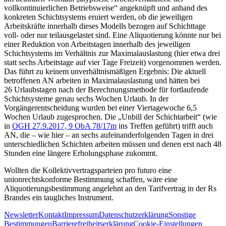
vollkontinuierlichen Betriebsweise“ angeknüpft und anhand des
konkreten Schichtsystems eruiert werden, ob die jeweiligen
Arbeitskräfte innerhalb dieses Modells
bezogen auf Schichttage
voll- oder nur teilausgelastet sind. Eine Aliquotierung könnte nur bei
einer Reduktion von Arbeitstagen innerhalb des jeweiligen
Schichtsystems im Verhältnis zur Maximalauslastung (hier etwa drei
statt sechs Arbeitstage auf vier Tage Freizeit) vorgenommen werden.
Das führt zu keinem unverhältnismäßigen Ergebnis: Die aktuell
betroffenen AN arbeiten in Maximalauslastung und hätten bei
26 Urlaubstagen nach der Berechnungsmethode für fortlaufende
Schichtsysteme genau sechs Wochen Urlaub. In der
Vorgängerentscheidung wurden bei einer Viertagewoche 6,5
Wochen Urlaub zugesprochen. Die „Unbill der Schichtarbeit“ (wie
in
OGH
27.9.2017,
9 ObA 78/17m
ins Treffen geführt) trifft auch
AN, die – wie hier – an sechs aufeinanderfolgenden Tagen in drei
unterschiedlichen Schichten arbeiten müssen und denen erst nach 48
Stunden eine längere Erholungsphase zukommt.
Wollten die Kollektivvertragsparteien pro futuro eine
unionrechtskonforme Bestimmung schaffen, wäre eine
Aliquotierungsbestimmung angelehnt an den Tarifvertrag in der Rs
Brandes
ein taugliches Instrument.
Newsletter
Kontakt
Impressum
Datenschutzerklärung
Sonstige
Bestimmungen
Barrierefreiheitserklärung
Cookie-Einstellungen