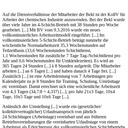
Auf die Dienstverhältnisse der Mitarbeiter der Bekl ist der KollV für
Arbeiter der chemischen Industrie anzuwenden. Bei der Bekl wurde
über viele Jahre im 4-Schicht-Betrieb mit 38 Stunden pro Woche
gearbeitet. [...] Mit BV vom 9.3.2016 wurde ein neues
vollkontinuierliches Arbeitszeitmodell eingeführt. [...] Im
vollkontinuierlichen 5-Schicht-Betrieb beträgt nunmehr die
wöchentliche Normalarbeitszeit 35,3 Wochenstunden auf
Teilzeitbasis (33,6 Wochenstunden Schichtdienst,
1,1 Wochenstunden für zusätzliche 7 Tage Tag-/Schichtdienst pro
Jahr und 0,6 Wochenstunden für Umkleidezeiten). Es wird an
365 Tagen 24 Stunden [...] à 8 Stunden aufgeteilt. Die Mitarbeiter
arbeiten [...] an 6 Tagen [...] und haben danach 4 Tage frei. [...]
Zusätzlich [...] ist eine Arbeitsleistung von 7 Arbeitstagen pro
Kalenderjahr zu je 8 Stunden für Training, Schulung, Umrüsttage
etc vereinbart. Damit errechnet sich eine wöchentliche Arbeitszeit
von 4,3 Tagen (34,7:8 = 4,337) [...], pro Jahr 21x3 Tage, 10x4
Tage, 10x5 Tage und 10x6 Tage [...].
Anlässlich der Umstellung [...] wurde ein (gesetzlicher/
kollektivvertraglicher) Urlaubsanspruch von jährlich
24 Schichttagen (Arbeitstage) vereinbart und aus früheren
Betriebsvereinbarungen die vereinbarten Urlaubstage von einem
Arbeitstag als Erleichterung des vollkontinuierlichen Schichtbetriebs