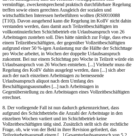
vernünftige, zweckentsprechend praktisch durchführbare Regelung
treffen sowie einen gerechten Ausgleich der sozialen und
wirtschaftlichen Interessen herbeiführen wollten (RS0010088
[T10]). Davon ausgehend kann die Regelung im KollV nicht dahin
verstanden werden, dass damit auch Teilzeitbeschäftigten im
vollkontinuierlichen Schichtbetrieb ein Urlaubsanspruch von 26
Arbeitstagen zustehen soll. Dies hätte nämlich zur Folge, dass etwa
einem Teilzeitbeschäftigten, der gegenüber Vollzeitbeschäftigten
aufgrund einer 50 %-igen Auslastung nur die Hälfte der Schichttage
pro Woche arbeitet, in Wochen der doppelte Urlaubsanspruch
zukommt. Bei nur einem Schichttag pro Woche in Teilzeit würde ein
Urlaubsanspruch von 26 Wochen entstehen. [...] Vielmehr muss die
Regelung des KollV dahin ausgelegt werden, dass [...] sich aber
auch der nach einzelnen Arbeitstagen zu bemessende
Urlaubsanspruch aliquot nach dem Umfang des
Beschäftigungsausmaßes [...] nach Arbeitstagen in
Gegenüberstellung zu den Arbeitstagen eines Vollzeitbeschäftigten
errechnet.
8.
Der vorliegende Fall ist nun dadurch gekennzeichnet, dass
aufgrund des Schichtbetriebs die Anzahl der Arbeitstage in den
einzelnen Wochen variiert und im Schichtbetrieb keine
Vollzeitbeschäftigten tätig sind. Zusätzlich stellt sich die rechtliche
Frage, ob, wie von der Bekl in ihrer Revision gefordert, das
Teilzeitarbeitsausmaß einem [...] Gesamturlaubsanspruch von 5,2