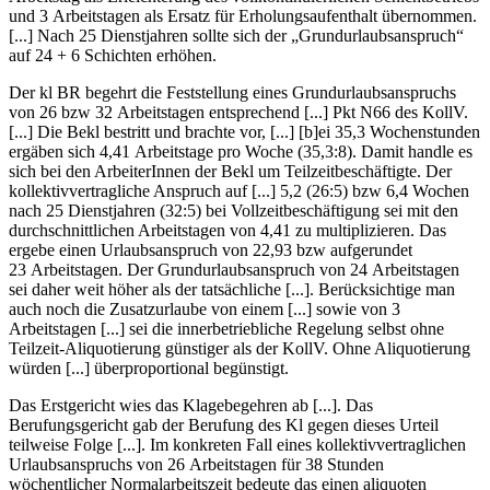
und 3 Arbeitstagen als Ersatz für Erholungsaufenthalt übernommen.
[...] Nach 25 Dienstjahren sollte sich der „Grundurlaubsanspruch“
auf 24 + 6 Schichten erhöhen.
Der
kl BR
begehrt die Feststellung eines Grundurlaubsanspruchs
von 26 bzw 32 Arbeitstagen entsprechend [...] Pkt N66 des KollV.
[...] Die
Bekl
bestritt und brachte vor, [...] [b]ei 35,3 Wochenstunden
ergäben sich 4,41 Arbeitstage pro Woche (35,3:8). Damit handle es
sich bei den ArbeiterInnen der Bekl um Teilzeitbeschäftigte. Der
kollektivvertragliche Anspruch auf [...] 5,2 (26:5) bzw 6,4 Wochen
nach 25 Dienstjahren (32:5) bei Vollzeitbeschäftigung sei mit den
durchschnittlichen Arbeitstagen von 4,41 zu multiplizieren. Das
ergebe einen Urlaubsanspruch von 22,93 bzw aufgerundet
23 Arbeitstagen. Der Grundurlaubsanspruch von 24 Arbeitstagen
sei daher weit höher als der tatsächliche [...]. Berücksichtige man
auch noch die Zusatzurlaube von einem [...] sowie von 3
Arbeitstagen [...] sei die innerbetriebliche Regelung selbst ohne
Teilzeit-Aliquotierung günstiger als der KollV. Ohne Aliquotierung
würden [...] überproportional begünstigt.
Das
Erstgericht
wies das Klagebegehren ab [...]. Das
Berufungsgericht
gab der Berufung des Kl gegen dieses Urteil
teilweise Folge [...]. Im konkreten Fall eines kollektivvertraglichen
Urlaubsanspruchs von 26 Arbeitstagen für 38 Stunden
wöchentlicher Normalarbeitszeit bedeute das einen aliquoten