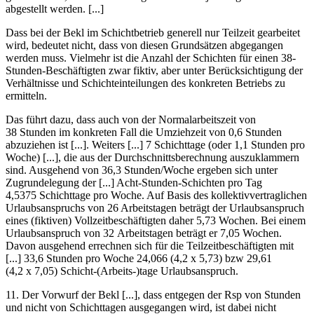
abgestellt werden. [...]
Dass bei der Bekl im Schichtbetrieb generell nur Teilzeit gearbeitet
wird, bedeutet nicht, dass von diesen Grundsätzen abgegangen
werden muss. Vielmehr ist die Anzahl der Schichten für einen 38-
Stunden-Beschäftigten zwar fiktiv, aber unter Berücksichtigung der
Verhältnisse und Schichteinteilungen des konkreten Betriebs zu
ermitteln.
Das führt dazu, dass auch von der Normalarbeitszeit von
38 Stunden im konkreten Fall die Umziehzeit von 0,6 Stunden
abzuziehen ist [...]. Weiters [...] 7 Schichttage (oder 1,1 Stunden pro
Woche) [...], die aus der Durchschnittsberechnung auszuklammern
sind. Ausgehend von 36,3 Stunden/Woche ergeben sich unter
Zugrundelegung der [...] Acht-Stunden-Schichten pro Tag
4,5375 Schichttage pro Woche. Auf Basis des kollektivvertraglichen
Urlaubsanspruchs von 26 Arbeitstagen beträgt der Urlaubsanspruch
eines (fiktiven) Vollzeitbeschäftigten daher 5,73 Wochen. Bei einem
Urlaubsanspruch von 32 Arbeitstagen beträgt er 7,05 Wochen.
Davon ausgehend errechnen sich für die Teilzeitbeschäftigten mit
[...] 33,6 Stunden pro Woche 24,066 (4,2 x 5,73) bzw 29,61
(4,2 x 7,05) Schicht-(Arbeits-)tage Urlaubsanspruch.
11.
Der Vorwurf der Bekl [...], dass entgegen der Rsp von Stunden
und nicht von Schichttagen ausgegangen wird, ist dabei nicht