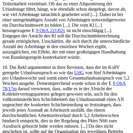
Teilzeitarbeit vereinbart. Ob das zu einer Aliquotierung der
Urlaubstage führt, hängt, wie ebenfalls schon dargelegt, davon ab,
wie viel Arbeitstage tatsächlich gearbeitet wird [...]. Dabei ist bei
einer unregelmäßigen Anzahl von Arbeitstagen notwendigerweise
ein Durchschnittswert zu bilden [...]. Die vom Kl [...]
herangezogene E
9 ObA 221/02v
ist nicht einschlägig [...].
Entgegen der Ansicht des Kl soll die Durchschnittsberechnung
gerade ermöglichen, Unschärfen, die sich durch die unterschiedliche
Anzahl der Arbeitstage in den einzelnen Wochen ergibt,
auszugleichen, ein Effekt, der mit einer großzügigen Handhabung
von Rundungsregeln konterkariert würde.
10. Die Bekl argumentiert in ihrer Revision, dass der im KollV
geregelte Urlaubsanspruch so wie das
UrlG
von fünf Arbeitstagen
pro Urlaubswoche und somit einen Gesamturlaubsanspruch von 5,2
Wochen ausgehe. Dementsprechend wurde schon in der E
9 ObA
78/17m
darauf verwiesen, dass, sollte es in der Absicht der
Kollektivvertragsparteien gelegen gewesen sein, auch für den
vollkontinuierlichen Schichtbetrieb das Urlaubsausmaß eines AN
ungeachtet der konkreten Schichteinteilung so festzulegen, dass
jeweils jenes Ausmaß an Arbeitszeit ausfällt, das einem
durchschnittlichen Arbeitszeitverlauf durch 5,2 Arbeitswochen
hindurch entspricht, dies in der Regelung des Pktes N66 zum
Ausdruck gebracht hätte werden müssen. [...] Da dies nicht
geschehen ist, sollte auf die Organisation des jeweiligen Betriebs