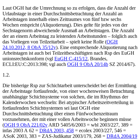
Laut OGH hat die Umrechnung so zu erfolgen, dass die Anzahl der
Urlaubstage in einer Durchschnittsbetrachtung der Anzahl an
Arbeitstagen innerhalb eines Zeitraumes von fünf bzw sechs
Wochen entspricht (Aliquotierung). Dies gelte für jedes von der
Sechstagenorm abweichende Ausmaß an Arbeitstagen. Die Anzahl
der an einem Arbeitstag zu leistenden Arbeitsstunden – folglich auch
das Vorliegen von Teilzeitarbeit – spielt keine Rolle (
OGH
24.10.2012,
8 ObA 35/12y
). Eine entsprechende Aliquotierung nach
Arbeitstagen ist auch bei Teilzeitbeschäftigten nach Rsp des EuGH
unionsrechtskonform (vgl
EuGH C-415/12
, Brandes,
ECLI:EU:C:2013:398; vgl auch
OGH
9 ObA 20/14b
SZ 2014/67).
1.2.
Die bisherige Rsp zur Schichtarbeit unterscheidet bei der Ermittlung
der Arbeitstage fortlaufende, von einer wochenweisen Betrachtung
unabhängige Schichtsysteme von solchen, die im Rhythmus der
Kalenderwochen wechseln: Bei atypischer Arbeitszeitverteilung in
fortlaufenden Schichtsystemen sei laut OGH eine
Durchschnittsbetrachtung über einen Fünfwochenzeitraum
vorzunehmen, der mit einer vollen Arbeitswoche beginnen müsse
(
OGH
9 ObA 221/02v
ARD 5405/6/2003 = wbl 2003/227, 389 =
infas 2003 A 62
=
DRdA 2003, 458
= ecolex 2003/227, 546 =
ASoK 2003, 383 = ZAS-Judikatur 2003/179, 268 =
DRdA 2004/19