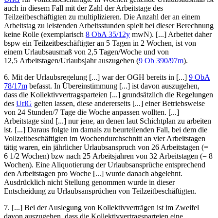
auch in diesem Fall mit der Zahl der Arbeitstage des
Teilzeitbeschäftigten zu multiplizieren. Die Anzahl der an einem
Arbeitstag zu leistenden Arbeitsstunden spielt bei dieser Berechnung
keine Rolle (exemplarisch
8 ObA 35/12y
mwN). [...] Arbeitet daher
bspw ein Teilzeitbeschäftigter an 5 Tagen in 2 Wochen, ist von
einem Urlaubsausmaß von 2,5 Tagen/Woche und von
12,5 Arbeitstagen/Urlaubsjahr auszugehen (
9 Ob 390/97m
).
6.
Mit der Urlaubsregelung [...] war der
OGH
bereits in [...]
9 ObA
78/17m
befasst. In Übereinstimmung [...] ist davon auszugehen,
dass die Kollektivvertragsparteien [...] grundsätzlich die Regelungen
des
UrlG
gelten lassen, diese andererseits [...] einer Betriebsweise
von 24 Stunden/7 Tage die Woche anpassen wollten. [...]
Arbeitstage sind [...] nur jene, an denen laut Schichtplan zu arbeiten
ist. [...] Daraus folgte im damals zu beurteilenden Fall, bei dem die
Vollzeitbeschäftigten im Wochendurchschnitt an vier Arbeitstagen
tätig waren, ein jährlicher Urlaubsanspruch von 26 Arbeitstagen (=
6 1/2 Wochen) bzw nach 25 Arbeitsjahren von 32 Arbeitstagen (= 8
Wochen). Eine Aliquotierung der Urlaubsansprüche entsprechend
den Arbeitstagen pro Woche [...] wurde danach abgelehnt.
Ausdrücklich nicht Stellung genommen wurde in dieser
Entscheidung zu Urlaubsansprüchen von Teilzeitbeschäftigten.
7.
[...] Bei der Auslegung von Kollektivverträgen ist im Zweifel
davon auszugehen, dass die Kollektivvertragsparteien eine