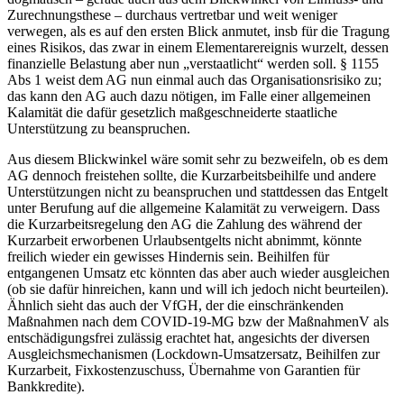
Zurechnungsthese – durchaus vertretbar und weit weniger
verwegen, als es auf den ersten Blick anmutet, insb für die Tragung
eines Risikos, das zwar in einem
Elementarereignis
wurzelt, dessen
finanzielle Belastung aber nun „verstaatlicht“ werden soll. § 1155
Abs 1 weist dem AG nun einmal auch das
Organisationsrisiko
zu;
das kann den AG auch dazu nötigen, im Falle einer allgemeinen
Kalamität die dafür gesetzlich maßgeschneiderte staatliche
Unterstützung
zu beanspruchen.
Aus diesem Blickwinkel wäre somit sehr zu bezweifeln, ob es dem
AG dennoch freistehen sollte, die Kurzarbeitsbeihilfe und andere
Unterstützungen
nicht
zu beanspruchen und stattdessen das Entgelt
unter Berufung auf die allgemeine Kalamität zu verweigern. Dass
die Kurzarbeitsregelung den AG die Zahlung des während der
Kurzarbeit erworbenen Urlaubsentgelts nicht abnimmt, könnte
freilich wieder ein gewisses Hindernis sein. Beihilfen für
entgangenen Umsatz etc könnten das aber auch wieder ausgleichen
(ob sie dafür hinreichen, kann und will ich jedoch nicht beurteilen).
Ähnlich sieht das auch der VfGH,
der die einschränkenden
Maßnahmen nach dem COVID-19-MG bzw der MaßnahmenV als
entschädigungsfrei zulässig erachtet hat, angesichts der diversen
Ausgleichsmechanismen (Lockdown-Umsatzersatz, Beihilfen zur
Kurzarbeit, Fixkostenzuschuss, Übernahme von Garantien für
Bankkredite).