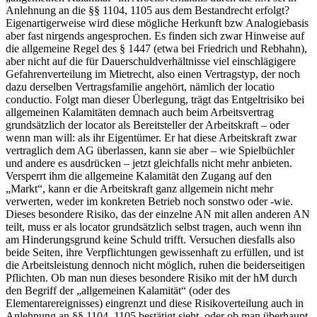
Anlehnung an die §§ 1104, 1105 aus dem Bestandrecht erfolgt?
Eigenartigerweise wird diese mögliche Herkunft bzw Analogiebasis
aber fast nirgends angesprochen. Es finden sich zwar Hinweise auf
die allgemeine Regel des § 1447 (etwa bei
Friedrich
und
Rebhahn
),
aber nicht auf die für
Dauerschuldverhältnisse
viel einschlägigere
Gefahrenverteilung im Mietrecht, also einen Vertragstyp, der noch
dazu derselben Vertragsfamilie angehört, nämlich der locatio
conductio. Folgt man dieser Überlegung, trägt das Entgeltrisiko bei
allgemeinen Kalamitäten demnach auch beim Arbeitsvertrag
grundsätzlich der locator als Bereitsteller der Arbeitskraft – oder
wenn man will: als ihr Eigentümer. Er hat diese Arbeitskraft zwar
vertraglich dem AG überlassen, kann sie aber – wie
Spielbüchler
und andere es ausdrücken – jetzt gleichfalls nicht mehr anbieten.
Versperrt ihm die allgemeine Kalamität den Zugang auf den
„Markt“, kann er die Arbeitskraft ganz allgemein nicht mehr
verwerten, weder im konkreten Betrieb noch sonstwo oder -wie.
Dieses besondere Risiko, das der einzelne AN mit allen anderen AN
teilt, muss er als locator grundsätzlich selbst tragen, auch wenn ihn
am Hinderungsgrund keine Schuld trifft. Versuchen diesfalls also
beide Seiten, ihre Verpflichtungen gewissenhaft zu erfüllen, und ist
die Arbeitsleistung dennoch nicht möglich,
ruhen
die beiderseitigen
Pflichten. Ob man nun dieses besondere Risiko mit der hM durch
den Begriff der „allgemeinen Kalamität“ (oder des
Elementarereignisses) eingrenzt
und diese Risikoverteilung auch in
Anlehnung an §§ 1104, 1105 bestätigt sieht, oder ob man überhaupt