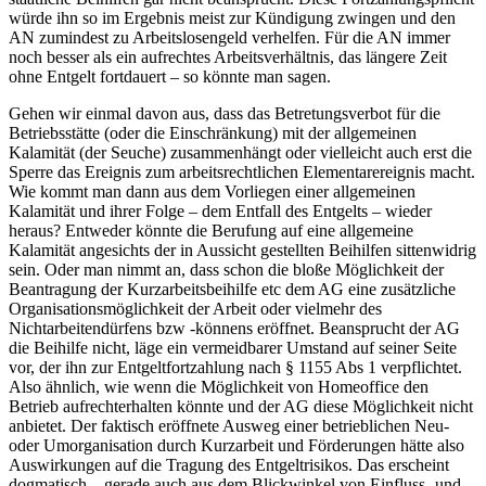
würde ihn so im Ergebnis meist zur
Kündigung
zwingen und den
AN zumindest zu Arbeitslosengeld verhelfen. Für die AN immer
noch besser als ein aufrechtes Arbeitsverhältnis, das längere Zeit
ohne Entgelt fortdauert – so könnte man sagen.
Gehen wir einmal davon aus, dass das Betretungsverbot für die
Betriebsstätte (oder die Einschränkung) mit der allgemeinen
Kalamität (der Seuche) zusammenhängt oder vielleicht auch erst die
Sperre das Ereignis zum arbeitsrechtlichen Elementarereignis macht.
Wie kommt man dann aus dem Vorliegen einer allgemeinen
Kalamität und ihrer Folge – dem Entfall des Entgelts – wieder
heraus? Entweder könnte die
Berufung
auf eine allgemeine
Kalamität angesichts der in Aussicht gestellten Beihilfen sittenwidrig
sein. Oder man nimmt an, dass schon die bloße Möglichkeit der
Beantragung der Kurzarbeitsbeihilfe etc dem AG eine zusätzliche
Organisationsmöglichkeit
der Arbeit oder vielmehr des
Nichtarbeitendürfens bzw -könnens eröffnet. Beansprucht der AG
die Beihilfe nicht, läge ein vermeidbarer Umstand auf seiner Seite
vor, der ihn zur Entgeltfortzahlung nach § 1155 Abs 1 verpflichtet.
Also ähnlich, wie wenn die Möglichkeit von Homeoffice den
Betrieb aufrechterhalten könnte und der AG diese Möglichkeit nicht
anbietet. Der faktisch eröffnete
Ausweg
einer betrieblichen Neu-
oder Umorganisation durch Kurzarbeit und Förderungen hätte also
Auswirkungen auf die Tragung des Entgeltrisikos. Das erscheint
dogmatisch – gerade auch aus dem Blickwinkel von Einfluss- und