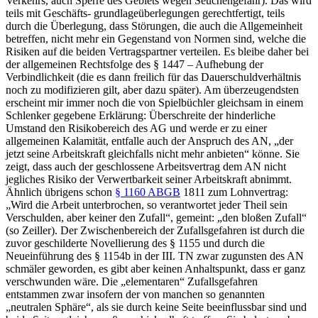
Verkehrs, auch Sperre des Gebiets wegen Seuchengefahr).
Das wird
teils mit Geschäfts-
grundlageüberlegungen gerechtfertigt, teils
durch die Überlegung, dass Störungen, die auch die
Allgemeinheit
betreffen, nicht mehr ein Gegenstand von Normen sind, welche die
Risiken auf die beiden
Vertragspartner
verteilen.
Es bleibe daher bei
der allgemeinen Rechtsfolge des § 1447 – Aufhebung der
Verbindlichkeit (die es dann freilich für das Dauerschuldverhältnis
noch zu modifizieren gilt, aber dazu später). Am überzeugendsten
erscheint mir immer noch die von
Spielbüchler
gleichsam in einem
Schlenker gegebene Erklärung:
Überschreite der hinderliche
Umstand den Risikobereich des
AG
und werde er zu einer
allgemeinen Kalamität, entfalle auch der Anspruch des AN,
„der
jetzt seine Arbeitskraft gleichfalls nicht mehr anbieten“
könne. Sie
zeigt, dass auch der geschlossene Arbeitsvertrag dem AN nicht
jegliches Risiko der Verwertbarkeit seiner Arbeitskraft abnimmt.
Ähnlich übrigens schon
§ 1160 ABGB
1811 zum Lohnvertrag:
„Wird die Arbeit unterbrochen, so verantwortet jeder Theil sein
Verschulden, aber keiner den Zufall“
, gemeint:
„den
bloßen
Zufall“
(so
Zeiller
). Der Zwischenbereich der Zufallsgefahren ist durch die
zuvor geschilderte Novellierung des § 1155 und durch die
Neueinführung des § 1154b in der III. TN zwar zugunsten des AN
schmäler geworden, es gibt aber keinen Anhaltspunkt, dass er ganz
verschwunden wäre.
Die „elementaren“ Zufallsgefahren
entstammen
zwar
insofern
der von manchen so genannten
„
neutralen Sphäre
“,
als sie durch keine Seite beeinflussbar sind und