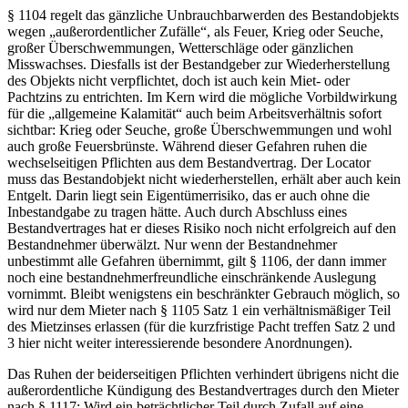
§ 1104 regelt das gänzliche Unbrauchbarwerden des Bestandobjekts
wegen
„außerordentlicher Zufälle“
, als Feuer, Krieg oder Seuche,
großer Überschwemmungen, Wetterschläge oder gänzlichen
Misswachses. Diesfalls ist der Bestandgeber zur Wiederherstellung
des Objekts
nicht
verpflichtet, doch ist auch kein Miet- oder
Pachtzins zu entrichten. Im Kern wird die mögliche Vorbildwirkung
für die „allgemeine Kalamität“ auch beim
Arbeitsverhältnis
sofort
sichtbar: Krieg oder Seuche, große Überschwemmungen und wohl
auch große Feuersbrünste. Während dieser Gefahren
ruhen
die
wechselseitigen Pflichten aus dem Bestandvertrag. Der Locator
muss das Bestandobjekt nicht wiederherstellen, erhält aber auch kein
Entgelt. Darin liegt sein
Eigentümerrisiko
, das er auch ohne die
Inbestandgabe zu tragen hätte.
Auch durch Abschluss eines
Bestandvertrages hat er dieses Risiko noch nicht erfolgreich auf den
Bestandnehmer überwälzt. Nur wenn der Bestandnehmer
unbestimmt
alle Gefahren übernimmt, gilt § 1106, der dann immer
noch eine bestandnehmerfreundliche einschränkende Auslegung
vornimmt. Bleibt wenigstens ein
beschränkter
Gebrauch möglich, so
wird nur dem
Mieter
nach § 1105 Satz 1 ein verhältnismäßiger Teil
des Mietzinses erlassen
(für die kurzfristige Pacht treffen Satz 2 und
3 hier nicht weiter interessierende besondere Anordnungen).
Das
Ruhen
der beiderseitigen Pflichten verhindert übrigens nicht die
außerordentliche
Kündigung des Bestandvertrages durch den Mieter
nach § 1117: Wird ein beträchtlicher Teil durch Zufall auf eine