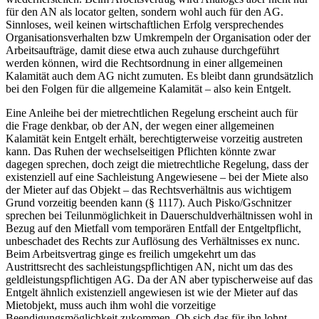
für den AN als locator gelten, sondern wohl auch für den
AG
.
Sinnloses
, weil keinen wirtschaftlichen Erfolg versprechendes
Organisationsverhalten bzw
Umkrempeln
der Organisation oder der
Arbeitsaufträge, damit diese etwa auch zuhause durchgeführt
werden können, wird die Rechtsordnung in einer allgemeinen
Kalamität auch dem AG nicht zumuten. Es bleibt dann grundsätzlich
bei den Folgen für die allgemeine Kalamität – also kein Entgelt.
Eine Anleihe bei der mietrechtlichen Regelung erscheint auch für
die Frage denkbar, ob der AN, der wegen einer allgemeinen
Kalamität kein Entgelt erhält, berechtigterweise
vorzeitig austreten
kann. Das
Ruhen
der wechselseitigen Pflichten könnte zwar
dagegen sprechen, doch zeigt die mietrechtliche Regelung, dass der
existenziell
auf eine
Sachleistung
Angewiesene – bei der Miete also
der Mieter auf das Objekt – das Rechtsverhältnis aus wichtigem
Grund vorzeitig beenden kann (§ 1117). Auch
Pisko/Gschnitzer
sprechen bei Teilunmöglichkeit in Dauerschuldverhältnissen wohl in
Bezug auf den Mietfall vom temporären Entfall der Entgeltpflicht,
unbeschadet
des Rechts zur Auflösung des Verhältnisses ex nunc.
Beim Arbeitsvertrag ginge es freilich
umgekehrt
um das
Austrittsrecht des
sachleistungspflichtigen
AN, nicht um das des
geldleistungspflichtigen AG. Da der AN aber typischerweise auf das
Entgelt ähnlich existenziell angewiesen
ist wie der Mieter auf das
Mietobjekt, muss auch ihm wohl die vorzeitige
Beendigungsmöglichkeit zukommen. Ob sich das für ihn lohnt,