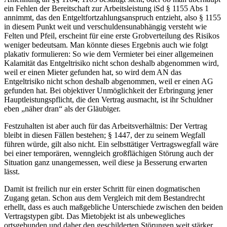
ein Fehlen der
Bereitschaft
zur Arbeitsleistung iSd § 1155 Abs 1
annimmt, das den Entgeltfortzahlungsanspruch entzieht, also § 1155
in diesem Punkt weit und
verschuldensunabhängig
versteht wie
Felten
und
Pfeil
,
erscheint für eine erste Grobverteilung des Risikos
weniger bedeutsam. Man könnte
dieses Ergebnis auch wie folgt
plakativ formulieren: So wie dem
Vermieter
bei einer allgemeinen
Kalamität das Entgeltrisiko nicht schon deshalb abgenommen wird,
weil er einen
Mieter
gefunden hat, so wird dem AN das
Entgeltrisiko nicht schon deshalb abgenommen, weil er einen AG
gefunden hat. Bei
objektiver
Unmöglichkeit der Erbringung jener
Hauptleistungspflicht
, die den Vertrag ausmacht, ist ihr
Schuldner
eben „näher dran“ als der Gläubiger.
Festzuhalten ist aber auch für das Arbeitsverhältnis: Der
Vertrag
bleibt in diesen Fällen bestehen; § 1447, der zu seinem
Wegfall
führen würde, gilt also
nicht
.
Ein selbsttätiger Vertragswegfall wäre
bei einer temporären, wenngleich großflächigen Störung auch der
Situation ganz unangemessen, weil diese ja Besserung erwarten
lässt.
Damit ist freilich nur ein
erster
Schritt für einen
dogmatischen
Zugang getan. Schon aus dem Vergleich mit dem Bestandrecht
erhellt, dass es auch maßgebliche Unterschiede zwischen den beiden
Vertragstypen gibt. Das Mietobjekt ist als unbewegliches
ortsgebunden und daher den geschilderten Störungen weit stärker