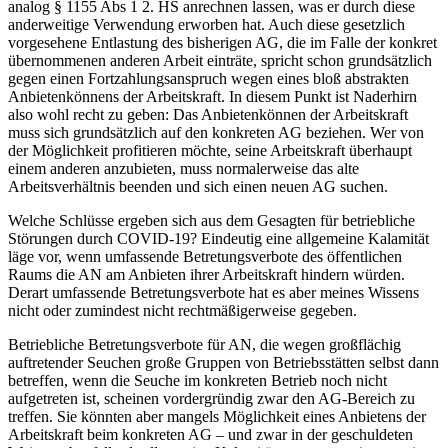
analog § 1155 Abs 1 2. HS anrechnen lassen, was er durch diese
anderweitige Verwendung erworben hat. Auch diese gesetzlich
vorgesehene
Entlastung
des
bisherigen
AG, die im Falle der
konkret
übernommenen anderen Arbeit einträte, spricht schon grundsätzlich
gegen
einen Fortzahlungsanspruch wegen eines bloß
abstrakten
Anbietenkönnens der Arbeitskraft. In diesem Punkt ist
Naderhirn
also wohl recht zu geben: Das Anbietenkönnen der Arbeitskraft
muss sich grundsätzlich auf den
konkreten
AG beziehen.
Wer von
der Möglichkeit profitieren möchte, seine Arbeitskraft überhaupt
einem anderen anzubieten, muss normalerweise das alte
Arbeitsverhältnis beenden und sich einen neuen AG suchen.
Welche Schlüsse ergeben sich aus dem Gesagten für betriebliche
Störungen durch COVID-19? Eindeutig eine
allgemeine Kalamität
läge vor, wenn umfassende
Betretungsverbote
des
öffentlichen
Raums
die AN am Anbieten ihrer Arbeitskraft hindern würden.
Derart umfassende Betretungsverbote hat es aber meines Wissens
nicht oder zumindest nicht rechtmäßigerweise gegeben.
Betriebliche Betretungsverbote
für AN, die wegen großflächig
auftretender Seuchen große Gruppen von Betriebsstätten selbst dann
betreffen, wenn die Seuche im konkreten Betrieb noch nicht
aufgetreten ist, scheinen vordergründig zwar den AG-Bereich zu
treffen. Sie könnten aber mangels Möglichkeit eines Anbietens der
Arbeitskraft beim
konkreten
AG – und zwar in der geschuldeten