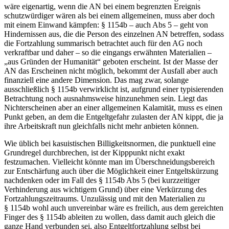
wäre eigenartig, wenn die AN bei einem begrenzten Ereignis
schutzwürdiger wären als bei einem allgemeinen,
muss aber doch
mit einem Einwand kämpfen: § 1154b – auch Abs 5 – geht von
Hindernissen aus, die die Person des
einzelnen
AN betreffen, sodass
die Fortzahlung summarisch betrachtet auch für den AG noch
verkraftbar und daher – so die eingangs
erwähnten Materialien –
„aus Gründen der Humanität“ geboten erscheint. Ist der
Masse
der
AN das Erscheinen nicht möglich, bekommt der Ausfall aber auch
finanziell eine andere Dimension. Das mag zwar, solange
ausschließlich
§ 1154b verwirklicht ist, aufgrund einer typisierenden
Betrachtung noch ausnahmsweise hinzunehmen sein. Liegt das
Nichterscheinen aber an einer
allgemeinen
Kalamität, muss es einen
Punkt geben, an dem die Entgeltgefahr zulasten der AN kippt, die ja
ihre Arbeitskraft nun gleichfalls
nicht mehr anbieten
können.
Wie üblich bei kasuistischen Billigkeitsnormen, die punktuell eine
Grundregel durchbrechen, ist der Kipppunkt nicht exakt
festzumachen. Vielleicht könnte man im
Überschneidungsbereich
zur Entschärfung auch über die Möglichkeit einer
Entgeltskürzung
nachdenken
oder im Fall des § 1154b Abs 5 (bei kurzzeitiger
Verhinderung aus wichtigem Grund) über eine Verkürzung des
Fortzahlungszeitraums
. Unzulässig und mit den Materialien zu
§ 1154b wohl auch unvereinbar wäre es freilich, aus dem gereichten
Finger des § 1154b ableiten zu wollen, dass damit auch gleich die
ganze Hand verbunden sei, also Entgeltfortzahlung
selbst
bei