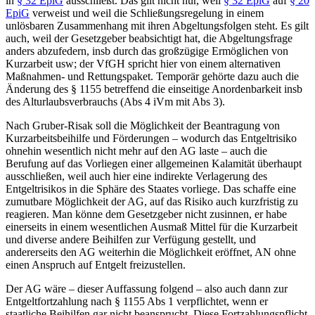
in
§ 32 EpiG
ausschließt. Das gilt nicht nur, weil
§ 32 EpiG
auf
§ 20
EpiG
verweist und weil die Schließungsregelung in einem
unlösbaren Zusammenhang
mit ihren Abgeltungsfolgen steht. Es gilt
auch, weil der Gesetzgeber beabsichtigt hat, die Abgeltungsfrage
anders
abzufedern, insb durch das großzügige Ermöglichen von
Kurzarbeit usw; der VfGH spricht hier von einem alternativen
Maßnahmen- und Rettungspaket.
Temporär
gehörte dazu auch die
Änderung des § 1155 betreffend die einseitige Anordenbarkeit insb
des Alturlaubsverbrauchs (Abs 4 iVm mit Abs 3).
Nach
Gruber-Risak
soll die Möglichkeit der Beantragung von
Kurzarbeitsbeihilfe
und Förderungen –
wodurch das Entgeltrisiko
ohnehin wesentlich nicht mehr auf den AG laste – auch die
Berufung auf das Vorliegen einer
allgemeinen Kalamität
überhaupt
ausschließen
, weil auch hier eine indirekte Verlagerung des
Entgeltrisikos in die Sphäre des
Staates
vorliege.
Das schaffe eine
zumutbare Möglichkeit der AG, auf das Risiko auch kurzfristig zu
reagieren. Man könne dem Gesetzgeber nicht zusinnen, er habe
einerseits in einem wesentlichen Ausmaß Mittel für die Kurzarbeit
und diverse andere Beihilfen zur Verfügung gestellt, und
andererseits den AG weiterhin die Möglichkeit eröffnet, AN ohne
einen Anspruch auf Entgelt freizustellen.
Der AG wäre – dieser Auffassung folgend – also
auch dann
zur
Entgeltfortzahlung nach § 1155 Abs 1 verpflichtet, wenn er
staatliche Beihilfen
gar nicht beansprucht
. Diese Fortzahlungspflicht