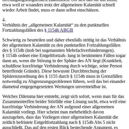
etwa weil er woanders trotz der allgemeinen Kalamität schnell
wieder Arbeit findet, muss er dann selbst einschätzen.
4.
Verhältnis der „allgemeinen Kalamität“ zu den punktuellen
Fortzahlungsfällen des
§ 1154b ABGB
Schwierig zu beurteilen und daher ebenfalls strittig ist das Verhältnis
der allgemeinen Kalamität zu den
punktuellen Fortzahlungsfällen
des § 1154b
(insb bei sogenannten Mehrfachverhinderungen
).
§ 1154b ordnet eine Entgeltfortzah-
lung in bestimmten Fällen sogar
dann an, wenn die Störung in der Sphäre des
AN
liegt (Krankheit,
schuldlose kurzfristige Verhinderung durch wichtige, seine Person
betreffende Gründe). Diese bewusste Durchbrechung der
Sphärenzuordnung des § 1155 durch § 1154b muss in Grenzfällen
notwendig zu Abgrenzungsproblemen führen, weil das bei einander
diametral entgegengesetzten Wertungen unvermeidbar ist.
Welches Dilemma hier entsteht, zeigt sich sofort, wenn man für das
Zusammentreffen beider Störfälle
eine Lösung sucht, etwa weil eine
kurzfristige Verhinderung
der AN
aufgrund
einer allgemeinen
Kalamität vorliegt. Hier scheint man mehrheitlich davon
auszugehen, dass das Vorliegen einer allgemeinen Kalamität die
zeitlich befristete Entgeltfortzahlung nach § 1154b Abs 5 nicht
ausschließt.
Das auf den ersten Blick bestechende Argument, es