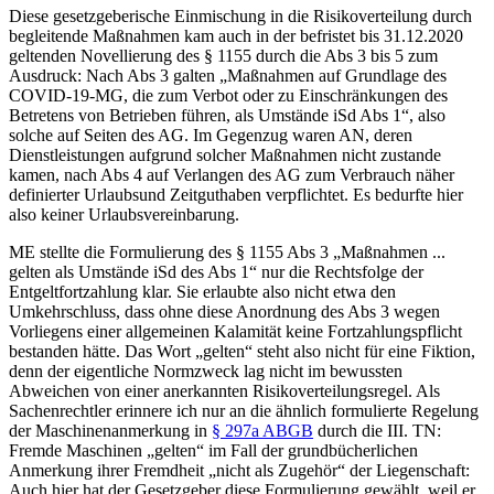
Diese
gesetzgeberische Einmischung
in die Risikoverteilung durch
begleitende Maßnahmen
kam
auch in der
befristet
bis 31.12.2020
geltenden Novellierung des
§ 1155
durch die
Abs 3 bis 5 zum
Ausdruck
: Nach Abs 3
galten
„Maßnahmen auf Grundlage des
COVID-19-MG, die zum Verbot oder zu Einschränkungen des
Betretens von Betrieben führen, als Umstände iSd Abs 1“
, also
solche auf Seiten des AG. Im Gegenzug waren AN, deren
Dienstleistungen aufgrund solcher Maßnahmen nicht zustande
kamen, nach Abs 4 auf Verlangen des AG zum Verbrauch näher
definierter Urlaubsund Zeitguthaben verpflichtet. Es bedurfte hier
also keiner Urlaubs
vereinbarung
.
ME stellte die Formulierung des § 1155 Abs 3 „Maßnahmen ...
gelten
als Umstände iSd des Abs 1“ nur die Rechtsfolge der
Entgeltfortzahlung klar. Sie erlaubte also nicht etwa den
Umkehrschluss, dass ohne diese Anordnung des Abs 3 wegen
Vorliegens einer allgemeinen Kalamität keine Fortzahlungspflicht
bestanden hätte.
Das Wort „gelten“ steht also nicht für eine Fiktion,
denn der eigentliche Normzweck lag nicht im bewussten
Abweichen von einer anerkannten Risikoverteilungsregel.
Als
Sachenrechtler erinnere ich nur an die ähnlich formulierte Regelung
der Maschinenanmerkung in
§ 297a ABGB
durch die III. TN:
Fremde Maschinen „gelten“ im Fall der grundbücherlichen
Anmerkung ihrer Fremdheit „nicht als Zugehör“ der Liegenschaft:
Auch hier hat der Gesetzgeber diese Formulierung gewählt, weil er