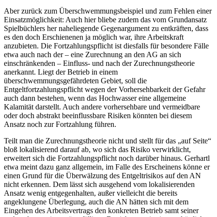
Aber zurück zum
Überschwemmungsbeispiel
und zum Fehlen einer
Einsatzmöglichkeit: Auch hier bliebe
zudem
das vom Grundansatz
Spielbüchlers her naheliegende Gegenargument zu entkräften, dass
es den doch Erschienenen ja möglich war, ihre Arbeitskraft
anzubieten. Die Fortzahlungspflicht ist diesfalls für
besondere
Fälle
etwa auch nach der – eine Zurechnung an den AG an sich
einschränkenden –
Einfluss-
und nach der
Zurechnungstheorie
anerkannt. Liegt der Betrieb in einem
überschwemmungsgefährdeten Gebiet, soll die
Entgeltfortzahlungspflicht wegen der
Vorhersehbarkeit
der Gefahr
auch dann bestehen, wenn das Hochwasser eine allgemeine
Kalamität darstellt.
Auch andere vorhersehbare und vermeidbare
oder doch abstrakt beeinflussbare Risiken könnten bei diesem
Ansatz noch zur Fortzahlung führen.
Teilt man die
Zurechnungstheorie
nicht und stellt für das „auf Seite“
bloß lokalisierend darauf ab,
wo
sich das Risiko verwirklicht,
erweitert sich die Fortzahlungspflicht noch darüber hinaus.
Gerhartl
etwa meint dazu ganz allgemein, im Falle des Erscheinens könne er
einen Grund für die Überwälzung des Entgeltrisikos auf den AN
nicht erkennen.
Dem lässt sich ausgehend vom
lokalisierenden
Ansatz wenig entgegenhalten,
außer
vielleicht die bereits
angeklungene Überlegung, auch die AN hätten sich mit dem
Eingehen des Arbeitsvertrags den konkreten Betrieb samt seiner