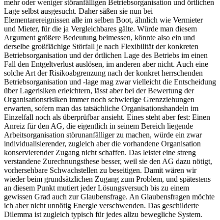
mehr oder weniger störanfälligen Betriebsorganisation und örtlichen
Lage selbst ausgesucht. Daher säßen sie nun bei
Elementarereignissen
alle im selben Boot, ähnlich wie Vermieter
und Mieter, für die ja Vergleichbares gälte. Würde man diesem
Argument größere Bedeutung beimessen, könnte also ein und
derselbe großflächige Störfall je nach Flexibilität der konkreten
Betriebsorganisation und der
örtlichen
Lage des Betriebs im
einen
Fall den Entgeltverlust auslösen, im
anderen
aber nicht. Auch eine
solche Art der Risikoabgrenzung nach der konkret herrschenden
Betriebsorganisation und -lage mag zwar vielleicht die Entscheidung
über
Lage
risiken erleichtern, lässt aber bei der Bewertung der
Organisations
risiken immer noch schwierige Grenzziehungen
erwarten, sofern man das tatsächliche Organisationshandeln im
Einzelfall noch als
überprüfbar
ansieht. Eines steht aber fest: Einen
Anreiz für den AG, die eigentlich in
seinem
Bereich liegende
Arbeitsorganisation
störunanfälliger
zu machen, würde ein zwar
individualisierender, zugleich aber die vorhandene Organisation
konservierender Zugang nicht schaffen. Das leistet eine streng
verstandene Zurechnungsthese besser, weil sie den AG dazu nötigt,
vorhersehbare Schwachstellen zu beseitigen. Damit wären wir
wieder beim grundsätzlichen Zugang zum Problem, und spätestens
an diesem Punkt mutiert jeder Lösungsversuch bis zu einem
gewissen Grad auch zur Glaubensfrage. An Glaubensfragen möchte
ich aber nicht unnötig Energie verschwenden. Das geschilderte
Dilemma ist zugleich typisch für jedes allzu bewegliche System.