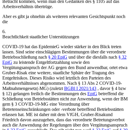
Betracht kommen, wenn man den Gedanken des § 1105 auf das
Arbeitsverhältnis übertrüge.
Aber es gibt ja ohnehin als weiteren relevanten Gesichtspunkt noch
die
6.
Beachtlichkeit staatlicher Unterstützungen
COVID-19 hat das
EpidemieG
wieder stärker in den Blick treten
lassen. Sind seine einschlägigen Bestimmungen über die verordnete
Betriebsschließung nach
§ 20 EpiG
und über die diesfalls nach
§ 32
EpiG
zu leistende
Entgeltfortzahlung
sowie den
Vergütungsanspruch
der AG gegen den Bund anwendbar, ortet etwa
Gruber-Risak
eine weitere,
staatliche Sphäre
der Tragung des
Entgeltrisikos.
Dieses Risiko wird letztlich den Parteien des
Arbeitsverhältnisses abgenommen. Nach § 13 Abs 2 COVID-19-
Maßnahmengesetz(-MG) (zuletzt
BGBl I 2021/143
, davor § 4 bzw
§ 12) gelangen freilich die Bestimmungen des
EpiG
betreffend die
Schließung von Betriebsstätten nicht zur Anwendung, wenn der BM
gem § 3 COVID-19-MG eine Verordnung über
Betretenseinschränkungen oder -verbote betreffend Betriebsstätten
erlassen hat. ME ist daher mit dem VfGH,
Gruber-Risak
und
Friedrich
davon auszugehen, dass das verordnete Betretungsverbot
auch die Anwendung der Regelungen über den Vergütungsanspruch