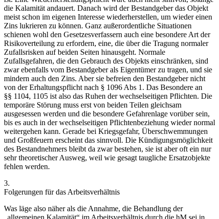
die Kalamität andauert.
Danach
wird der Bestandgeber das Objekt
meist schon im eigenen Interesse wiederherstellen, um wieder einen
Zins lukrieren zu können. Ganz außerordentliche Situationen
schienen wohl den Gesetzesverfassern auch eine besondere Art der
Risikoverteilung zu erfordern, eine, die über die Tragung
normaler
Zufallsrisken auf beiden Seiten hinausgeht.
Normale
Zufallsgefahren, die den Gebrauch des Objekts einschränken, sind
zwar ebenfalls vom Bestandgeber als
Eigentümer
zu tragen,
und sie
mindern auch den Zins. Aber sie befreien den Bestandgeber nicht
von der
Erhaltungspflicht
nach § 1096 Abs 1. Das Besondere an
§§ 1104, 1105 ist also das
Ruhen
der wechselseitigen Pflichten.
Die
temporäre Störung muss erst von beiden Teilen gleichsam
ausgesessen
werden und die besondere Gefahrenlage vorüber sein,
bis es auch in der wechselseitigen Pflichtenbeziehung wieder normal
weitergehen kann.
Gerade bei Kriegsgefahr, Überschwemmungen
und Großfeuern erscheint das sinnvoll. Die Kündigungsmöglichkeit
des Bestandnehmers bleibt da zwar bestehen, sie ist aber oft ein nur
sehr theoretischer Ausweg, weil wie gesagt taugliche Ersatzobjekte
fehlen werden.
3.
Folgerungen für das Arbeitsverhältnis
Was läge also näher als die Annahme, die Behandlung der
„allgemeinen Kalamität“ im Arbeitsverhältnis durch die hM sei in