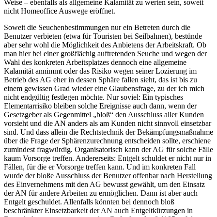
Weise – ebenfalls als allgemeine Kalamität zu werten sein, soweit
nicht Homeoffice Auswege eröffnet.
Soweit die Seuchenbestimmungen nur ein Betreten durch die
Benutzer
verbieten (etwa für Touristen bei Seilbahnen),
bestünde
aber sehr wohl die Möglichkeit des Anbietens der Arbeitskraft. Ob
man hier bei einer großflächig auftretenden Seuche und wegen der
Wahl des konkreten Arbeitsplatzes dennoch eine
allgemeine
Kalamität
annimmt oder das Risiko wegen seiner Lozierung im
Betrieb des AG eher in dessen Sphäre fallen sieht, das ist bis zu
einem gewissen Grad wieder eine Glaubensfrage, zu der ich mich
nicht endgültig festlegen möchte. Nur soviel: Ein typisches
Elementarrisiko bleiben solche Ereignisse auch dann, wenn der
Gesetzgeber als Gegenmittel „bloß“ den Ausschluss aller Kunden
vorsieht und die AN anders als am Kunden nicht sinnvoll einsetzbar
sind. Und dass allein die
Rechtstechnik
der Bekämpfungsmaßnahme
über die Frage der Sphärenzurechnung entscheiden sollte, erschiene
zumindest fragwürdig.
Organisatorisch kann der AG für solche Fälle
kaum Vorsorge treffen. Andererseits: Entgelt schuldet er nicht nur in
Fällen, für die er Vorsorge treffen kann.
Und im konkreten Fall
wurde der bloße Ausschluss der Benutzer offenbar nach Herstellung
des Einvernehmens mit den AG bewusst gewählt, um den Einsatz
der AN für andere Arbeiten zu ermöglichen.
Dann ist aber auch
Entgelt geschuldet. Allenfalls könnten bei dennoch bloß
beschränkter Einsetzbarkeit der AN auch
Entgeltkürzungen
in