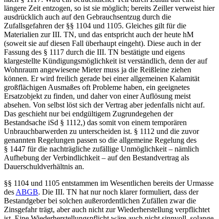
längere
Zeit entzogen, so ist sie möglich; bereits
Zeiller
verweist hier
ausdrücklich auch auf den Gebrauchsentzug durch die
Zufallsgefahren
der §§ 1104 und 1105.
Gleiches gilt für die
Materialien zur III. TN,
und das entspricht auch der heute hM
(soweit sie auf diesen Fall überhaupt eingeht). Diese auch in der
Fassung des § 1117 durch die III. TN bestätigte und eigens
klargestellte Kündigungsmöglichkeit ist verständlich, denn der auf
Wohnraum angewiesene Mieter muss ja die Reißleine ziehen
können. Er wird freilich gerade bei einer allgemeinen Kalamität
großflächigen Ausmaßes oft Probleme haben, ein geeignetes
Ersatzobjekt zu finden, und daher von einer Auflösung meist
absehen.
Von selbst
löst sich der Vertrag aber jedenfalls nicht auf.
Das geschieht nur bei
endgültigem
Zugrundegehen der
Bestandsache iSd § 1112,
) das somit von einem temporären
Unbrauchbarwerden zu unterscheiden ist. § 1112 und die zuvor
genannten Regelungen passen so die allgemeine Regelung des
§ 1447 für die nachträgliche zufällige Unmöglichkeit – nämlich
Aufhebung
der Verbindlichkeit – auf den Bestandvertrag als
Dauerschuldverhältnis an.
§§ 1104 und 1105 entstammen im Wesentlichen bereits der
Urmasse
des
ABGB
. Die III. TN hat nur noch klarer formuliert, dass der
Bestandgeber bei solchen außerordentlichen Zufällen zwar die
Zinsgefahr
trägt, aber auch nicht zur Wiederherstellung verpflichtet
ist.
Eine Wiederherstellungspflicht wäre auch nicht sinnvoll, solange