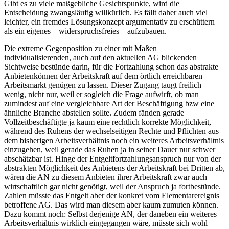
Gibt es zu viele maßgebliche Gesichtspunkte, wird die
Entscheidung zwangsläufig willkürlich. Es fällt daher auch viel
leichter, ein fremdes Lösungskonzept argumentativ zu erschüttern
als ein eigenes – widerspruchsfreies – aufzubauen.
Die extreme
Gegenposition
zu einer mit Maßen
individualisierenden, auch auf den aktuellen AG blickenden
Sichtweise bestünde darin, für die Fortzahlung schon das
abstrakte
Anbietenkönnen
der Arbeitskraft auf dem örtlich erreichbaren
Arbeitsmarkt
genügen zu lassen. Dieser Zugang taugt freilich
wenig, nicht nur, weil er sogleich die Frage aufwirft, ob man
zumindest auf eine vergleichbare
Art
der Beschäftigung bzw eine
ähnliche Branche
abstellen sollte. Zudem fänden gerade
Vollzeitbeschäftigte ja kaum eine rechtlich korrekte Möglichkeit,
während des
Ruhens
der wechselseitigen Rechte und Pflichten aus
dem
bisherigen Arbeitsverhältnis
noch ein
weiteres
Arbeitsverhältnis
einzugehen, weil gerade das Ruhen ja in seiner Dauer nur schwer
abschätzbar ist.
Hinge der Entgeltfortzahlungsanspruch nur von der
abstrakten
Möglichkeit des Anbietens der Arbeitskraft bei Dritten ab,
wären die AN zu diesem Anbieten ihrer Arbeitskraft zwar auch
wirtschaftlich gar nicht genötigt, weil der Anspruch
ja fortbestünde.
Zahlen müsste das Entgelt aber der
konkret
vom Elementarereignis
betroffene AG. Das wird man diesem aber kaum zumuten können.
Dazu kommt noch: Selbst derjenige AN, der
daneben
ein weiteres
Arbeitsverhältnis
wirklich eingegangen
wäre,
müsste sich wohl