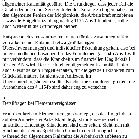
allgemeiner
Kalamität gebühre. Die Grundregel, dass jeder Teil die
Gefahr der auf
seiner
Seite eintretenden Zufälle zu tragen habe,
und
das
allgemeine
Fehlen der Möglichkeit, die Arbeitskraft anzubieten
– was die Entgeltfortzahlung nach § 1155 Abs 1 hindert –, sollte
auch weiterhin die Grundregel bleiben.
Entsprechendes muss umso mehr auch für das Zusammentreffen
von
allgemeiner
Kalamität (etwa großflächigen
Überschwemmungen) und
individueller Erkrankung
gelten, also bei
unterschiedlichen
Ursachen für das Fernbleiben: § 1154b Abs 1 will
nur verhindern, dass die Krankheit zum finanziellen Unglücksfall
für den AN wird. Dass sie in einer allgemeinen Kalamität, in der
auch
Gesunde
kein Entgelt erhalten, für die gerade Erkrankten zum
Glücksfall
mutiert, ist nicht sein Anliegen.
Im
Überschneidungsbereich sollte also eher die Grundregel greifen, die
Ausnahmen des § 1154b sind daher eng zu verstehen.
5.
Detailfragen bei Elementarereignissen
Wann konkret ein Elementarereignis vorliegt, das das Entgeltrisiko
auf den Anbieter der Arbeitskraft legt, ist im Einzelnen sehr
umstritten. Eindeutige Situationen sind eher selten. Sieht man mit
Spielbüchler
den maßgeblichen Grund in der Unmöglichkeit,
während der allgemeinen Kalamität die Arbeitskraft anbieten zu