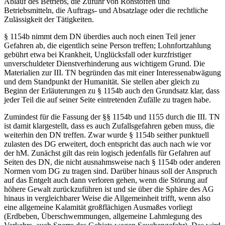
Ablauf des Betriebs, die Zufuhr von Rohstoffen und
Betriebsmitteln, die Auftrags- und Absatzlage oder die rechtliche
Zulässigkeit der Tätigkeiten.
§ 1154b nimmt dem DN überdies auch noch
einen Teil
jener
Gefahren ab, die eigentlich
seine Person
treffen; Lohnfortzahlung
gebührt etwa bei Krankheit, Unglücksfall oder kurzfristiger
unverschuldeter Dienstverhinderung aus wichtigem Grund. Die
Materialien zur III. TN begründen das mit einer Interessenabwägung
und dem Standpunkt der Humanität.
Sie stellen aber gleich zu
Beginn der Erläuterungen zu § 1154b auch den
Grundsatz
klar, dass
jeder Teil
die auf seiner Seite
eintretenden Zufälle zu tragen habe.
Zumindest für die Fassung der §§ 1154b und 1155 durch die III. TN
ist damit klargestellt, dass es auch
Zufallsgefahren
geben muss, die
weiterhin den
DN
treffen. Zwar wurde § 1154b seither punktuell
zulasten des DG erweitert, doch entspricht das auch nach wie vor
der hM. Zunächst gilt das rein logisch jedenfalls für Gefahren auf
Seiten des DN
, die nicht ausnahmsweise nach § 1154b oder anderen
Normen vom DG zu tragen sind. Darüber hinaus soll der Anspruch
auf das
Entgelt
auch dann verloren gehen, wenn die Störung auf
höhere Gewalt zurückzuführen ist und sie
über
die Sphäre des AG
hinaus
in vergleichbarer Weise die Allgemeinheit trifft,
wenn also
eine
allgemeine Kalamität
großflächigen Ausmaßes vorliegt
(Erdbeben, Überschwemmungen, allgemeine Lahmlegung des