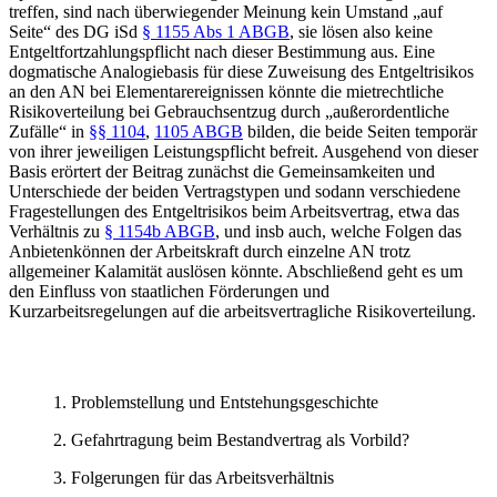
treffen, sind nach überwiegender Meinung kein Umstand „auf
Seite“ des DG iSd
§ 1155 Abs 1 ABGB
, sie lösen also keine
Entgeltfortzahlungspflicht nach dieser Bestimmung aus. Eine
dogmatische Analogiebasis für diese Zuweisung des Entgeltrisikos
an den AN bei Elementarereignissen könnte die mietrechtliche
Risikoverteilung bei Gebrauchsentzug durch „außerordentliche
Zufälle“ in
§§ 1104
,
1105 ABGB
bilden, die beide Seiten temporär
von ihrer jeweiligen Leistungspflicht befreit. Ausgehend von dieser
Basis erörtert der Beitrag zunächst die Gemeinsamkeiten und
Unterschiede der beiden Vertragstypen und sodann verschiedene
Fragestellungen des Entgeltrisikos beim Arbeitsvertrag, etwa das
Verhältnis zu
§ 1154b ABGB
, und insb auch, welche Folgen das
Anbietenkönnen der Arbeitskraft durch einzelne AN trotz
allgemeiner Kalamität auslösen könnte. Abschließend geht es um
den Einfluss von staatlichen Förderungen und
Kurzarbeitsregelungen auf die arbeitsvertragliche Risikoverteilung.
Problemstellung und Entstehungsgeschichte
Gefahrtragung beim Bestandvertrag als Vorbild?
Folgerungen für das Arbeitsverhältnis