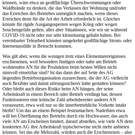
können, wäre etwa an großflächige Überschwemmungen oder
Waldbrände zu denken, die das Verlassen der Wohnung und/oder
das Erreichen des Betriebes unmöglich machen, wenn dieses
Erreichen denn für die Art der Arbeit erforderlich ist. Gleiches
könnte für rigide Ausgangssperren wegen Krieg oder wegen
Seuchengefahr gelten, alles aber Situationen, wie wir sie während
COVID-19 nicht oder nur sehr kleinräumig gehabt haben. Bei
vereinbarter Telearbeit könnten umgekehrt großflächige Strom- oder
Internetausfälle in Betracht kommen.
Was gilt aber, wenn die wenigen trotz eines Elementarereignisses
erschienenen
, weil besonders findigen oder nahe am Betrieb
wohnenden
AN
für die Produktion beim besten Willen
nicht
sinnvoll einsetzbar
sind? Ist das dann der auf Seite des AG
liegenden Betriebsorganisation zuzurechnen, die der AG vielleicht
auch flexibler und damit störungssicherer hätte gestalten können?
Oder bleibt auch dieses Risiko beim AN hängen, der seine
Arbeitskraft in einem Bereich oder Betrieb verdingt hat, dessen
Funktionieren eine kritische Zahl arbeitsbereiter
anderer
AN
voraussetzt, etwa weil nur so die innerbetriebliche Vorkette intakt
bleibt? Um das an einem Beispiel festzumachen: Naderhirn etwa
will bei Überflutung des Betriebs durch ein Hochwasser, das auch
viele AN am Erscheinen hindert, darauf abstellen, wie viele AN dem
konkreten AG ihre Arbeitskraft typischerweise
nicht mehr anbieten
können.
Sei das die
Mehrzahl
, würden auch die Erschienenen – also