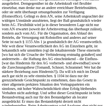
ausgeliefert. Demgegenüber ist die
Arbeitskraft viel flexibler
einsetzbar
, man denke nur an andere erreichbare Betriebsstätten,
oder sie steht überhaupt ortsungebunden zur Verfügung
(Homeoffice). Gelingt es dem AN, seine Arbeitskraft ungeachtet der
widrigen Umstände anzubieten, liegt der Ball grundsätzlich wieder
beim AG. Flexibilität wird ja in dieser besonderen Lage nicht nur
vom AN erwartet (soweit der Arbeitsvertrag das überhaupt zulässt),
sondern auch vom AG. Für die Organisation, den Ablauf des
Betriebs, die Versorgung mit Rohstoffen und anderes auf
seiner
Seite ist nach § 1155 Abs 1 ja grundsätzlich der AG verantwortlich.
Wie weit diese Verantwortlichkeit des AG im Einzelnen geht, ist
bekanntlich sehr umstritten
(vgl die
lokalisierende
These einerseits
[wo hat sich die Ursache der Verhinderung erstmalig geäußert
] und
andererseits – die Haftung des AG einschränkend – die
Einfluss
-
[war das Hindernis für den AG vorherseh- und abwendbar] sowie
die
Zurechnungsthese
[
Tomandl
,
Schnorr,
Schrammel
:
Wer hat die
stärkere Beziehung zum Hindernis?]). Da will ich mich im Detail
auch gar nicht zu sehr einmischen. § 1104 ist dazu nur der
grenzziehende Gesichtspunkt zu entnehmen, dass das Gesetz in
einer allgemein prekären Situation den Vertragsparteien ein
sinnloses, mit hoher Wahrscheinlichkeit ohne Erfolg bleibendes
Verhalten nicht auferlegt. Und selbst dieser Gesichtspunkt ist
beim
Bestandvertrag
auch nur für den Bestand
geber
als locator
ausgedrückt:
Er muss das Bestandobjekt derzeit nicht
wiederherstellen. Beim Arbeitsvertrag wird Analoges aber nicht nur