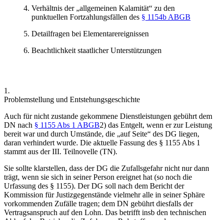
Verhältnis der „allgemeinen Kalamität“ zu den
punktuellen Fortzahlungsfällen des
§ 1154b ABGB
Detailfragen bei Elementarereignissen
Beachtlichkeit staatlicher Unterstützungen
1.
Problemstellung und Entstehungsgeschichte
Auch für
nicht
zustande gekommene Dienstleistungen gebührt dem
DN nach
§ 1155 Abs 1 ABGB
2) das
Entgelt
, wenn er zur Leistung
bereit war und durch Umstände, die
„auf Seite“
des DG liegen,
daran verhindert wurde. Die aktuelle Fassung des § 1155 Abs 1
stammt aus der III. Teilnovelle (TN).
Sie sollte klarstellen, dass der DG die
Zufallsgefahr
nicht nur dann
trägt, wenn sie sich in
seiner Person
ereignet hat (so noch die
Urfassung des § 1155). Der DG soll nach dem Bericht der
Kommission für Justizgegenstände
vielmehr alle in
seiner Sphäre
vorkommenden Zufälle tragen; dem DN gebührt diesfalls der
Vertragsanspruch auf den Lohn. Das betrifft insb den technischen