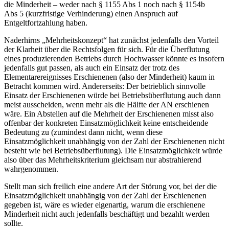
die Minderheit –
weder
nach § 1155 Abs 1 noch nach § 1154b
Abs 5 (kurzfristige Verhinderung) einen Anspruch auf
Entgeltfortzahlung haben.
Naderhirns
„Mehrheitskonzept“ hat zunächst jedenfalls den Vorteil
der Klarheit über die Rechtsfolgen für sich. Für die Überflutung
eines
produzierenden
Betriebs durch Hochwasser könnte es insofern
jedenfalls gut passen, als auch ein Einsatz der trotz des
Elementarereignisses Erschienenen (also der Minderheit) kaum in
Betracht kommen wird. Andererseits: Der betrieblich sinnvolle
Einsatz der Erschienenen würde bei Betriebsüberflutung auch dann
meist ausscheiden, wenn
mehr
als die Hälfte der AN
erschienen
wäre. Ein Abstellen auf die Mehrheit der Erschienenen misst also
offenbar der konkreten Einsatzmöglichkeit keine entscheidende
Bedeutung zu (zumindest dann nicht, wenn diese
Einsatzmöglichkeit unabhängig von der Zahl der Erschienenen nicht
besteht wie bei Betriebsüberflutung). Die Einsatzmöglichkeit würde
also über das Mehrheitskriterium gleichsam nur
abstrahierend
wahrgenommen.
Stellt man sich freilich eine
andere
Art der Störung vor, bei der die
Einsatzmöglichkeit
unabhängig
von der Zahl der Erschienenen
gegeben ist, wäre es wieder eigenartig, warum die erschienene
Minderheit
nicht auch jedenfalls beschäftigt und bezahlt werden
sollte.