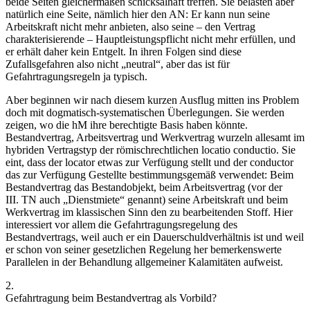
beide Seiten gleichermaßen schicksalhaft treffen. Sie belasten aber
natürlich
eine
Seite, nämlich hier den AN: Er kann nun seine
Arbeitskraft nicht mehr anbieten, also seine – den Vertrag
charakterisierende – Hauptleistungspflicht nicht mehr erfüllen, und
er erhält daher
kein Entgelt
. In ihren Folgen sind diese
Zufallsgefahren also nicht „neutral“,
aber das ist für
Gefahrtragungsregeln ja typisch.
Aber beginnen wir nach diesem kurzen Ausflug mitten ins Problem
doch mit dogmatisch-systematischen Überlegungen. Sie werden
zeigen, wo die hM ihre berechtigte Basis haben könnte.
Bestandvertrag, Arbeitsvertrag und Werkvertrag wurzeln allesamt im
hybriden Vertragstyp der römischrechtlichen
locatio conductio
. Sie
eint, dass der locator etwas zur Verfügung stellt und der conductor
das zur Verfügung Gestellte
bestimmungsgemäß
verwendet:
Beim
Bestandvertrag das Bestandobjekt, beim Arbeitsvertrag (vor der
III. TN auch „Dienstmiete“
genannt) seine Arbeitskraft und beim
Werkvertrag im klassischen Sinn den zu bearbeitenden Stoff. Hier
interessiert vor allem die Gefahrtragungsregelung des
Bestandvertrags
, weil auch er ein
Dauerschuldverhältnis
ist und weil
er schon von seiner gesetzlichen Regelung her bemerkenswerte
Parallelen in der Behandlung allgemeiner Kalamitäten aufweist.
2.
Gefahrtragung beim Bestandvertrag als Vorbild?