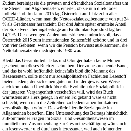
Zudem bereinigt sie die privaten und öffentlichen Sozialtransfers um
die Steuer- und Abgabenlasten, einerlei, ob sie nun direkt oder
indirekt sind. Im Jahre 2015 lag Österreich auf Platz zehn aller
OCED-Länder, wenn man die Nettosozialausgabenquote von gut 24
% als Gradmesser heranzieht. Der drei Jahre später ermittelte Anteil
der Sozialversicherungsbeiträge am Bruttoinlandsprodukt lag bei
14,7 %. Diese wenigen Zahlen unterstrichen eindrucksvoll, dass
Österreich 2015 zum internationalen Spitzenfeld gehörte und in drei
von vier Gebieten, wenn wir die Pension bewusst ausklammern, die
Nettolohnersatzrate niedriger als 1980 war.
Bleibt das Gesamturteil:
Tálos
und
Obinger
haben keine Mühen
gescheut, um dieses Buch zu schreiben. Der zu besprechende Band,
und das ist wohl hoffentlich keinesfalls bloß die Meinung des
Rezensenten, sollte nicht nur sozialpolitischen Fachleuten Lesestoff
bieten. Jedem, der sich einen guten und in der gewis-
sen Weise
auch kompakten Überblick über die Evolution der Sozialpolitik in
der jüngeren Vergangenheit verschaffen will, wird das Buch
wärmstens ans Herz gelegt. In einem Folgeband wäre es nicht
schlecht, wenn man die Zeitreihen zu bedeutsamen Indikatoren
vervollständigen würde. Das würde hier die Sozialquote im
Allgemeinen betreffen. Eine Untersuchung des Beitrags hinsichtlich
aufkommender Fragen im Sozial- und Gesundheitswesen im
unmittelbaren Zusammenhang zur Gesamtbeschäftigung wäre auch
ein lesenswerter und durchaus interessanter, weil auch lohnender