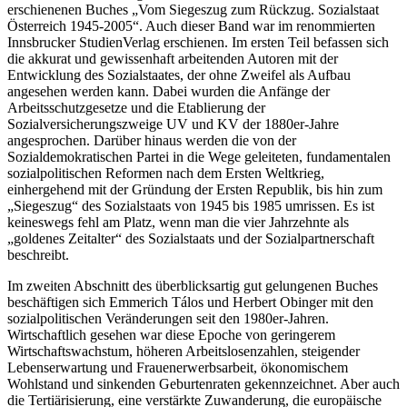
erschienenen Buches „Vom Siegeszug zum Rückzug. Sozialstaat
Österreich 1945-2005“. Auch dieser Band war im renommierten
Innsbrucker StudienVerlag erschienen. Im ersten Teil befassen sich
die akkurat und gewissenhaft arbeitenden Autoren mit der
Entwicklung des Sozialstaates, der ohne Zweifel als Aufbau
angesehen werden kann. Dabei wurden die Anfänge der
Arbeitsschutzgesetze und die Etablierung der
Sozialversicherungszweige UV und KV der 1880er-Jahre
angesprochen. Darüber hinaus werden die von der
Sozialdemokratischen Partei in die Wege geleiteten, fundamentalen
sozialpolitischen Reformen nach dem Ersten Weltkrieg,
einhergehend mit der Gründung der Ersten Republik, bis hin zum
„Siegeszug“ des Sozialstaats von 1945 bis 1985 umrissen. Es ist
keineswegs fehl am Platz, wenn man die vier Jahrzehnte als
„goldenes Zeitalter“ des Sozialstaats und der Sozialpartnerschaft
beschreibt.
Im zweiten Abschnitt des überblicksartig gut gelungenen Buches
beschäftigen sich
Emmerich Tálos
und
Herbert Obinger
mit den
sozialpolitischen Veränderungen seit den 1980er-Jahren.
Wirtschaftlich gesehen war diese Epoche von geringerem
Wirtschaftswachstum, höheren Arbeitslosenzahlen, steigender
Lebenserwartung und Frauenerwerbsarbeit, ökonomischem
Wohlstand und sinkenden Geburtenraten gekennzeichnet. Aber auch
die Tertiärisierung, eine verstärkte Zuwanderung, die europäische