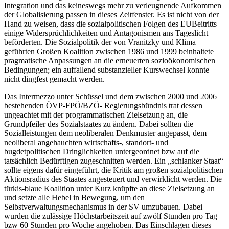
Integration und das keineswegs mehr zu verleugnende Aufkommen
der Globalisierung passen in dieses Zeitfenster. Es ist nicht von der
Hand zu weisen, dass die sozialpolitischen Folgen des EUBeitritts
einige Widersprüchlichkeiten und Antagonismen ans Tageslicht
beförderten. Die Sozialpolitik der von
Vranitzky
und
Klima
geführten Großen Koalition zwischen 1986 und 1999 beinhaltete
pragmatische Anpassungen an die erneuerten sozioökonomischen
Bedingungen; ein auffallend substanzieller Kurswechsel konnte
nicht dingfest gemacht werden.
Das Intermezzo unter
Schüssel
und dem zwischen 2000 und 2006
bestehenden ÖVP-FPÖ/BZÖ- Regierungsbündnis trat dessen
ungeachtet mit der programmatischen Zielsetzung an, die
Grundpfeiler des Sozialstaates zu ändern. Dabei sollten die
Sozialleistungen dem neoliberalen Denkmuster angepasst, dem
neoliberal angehauchten wirtschafts-, standort- und
bugdetpolitischen Dringlichkeiten untergeordnet bzw auf die
tatsächlich Bedürftigen zugeschnitten werden. Ein „schlanker Staat“
sollte eigens dafür eingeführt, die Kritik am großen sozialpolitischen
Aktionsradius des Staates angesteuert und verwirklicht werden. Die
türkis-blaue Koalition unter
Kurz
knüpfte an diese Zielsetzung an
und setzte alle Hebel in Bewegung, um den
Selbstverwaltungsmechanismus in der SV umzubauen. Dabei
wurden die zulässige Höchstarbeitszeit auf zwölf Stunden pro Tag
bzw 60 Stunden pro Woche angehoben. Das Einschlagen dieses