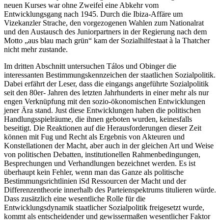
neuen Kurses war ohne Zweifel eine Abkehr vom
Entwicklungsgang nach 1945. Durch die Ibiza-Affäre um
Vizekanzler Strache, den vorgezogenen Wahlen zum Nationalrat
und den Austausch des Juniorpartners in der Regierung nach dem
Motto „aus blau mach grün“ kam der Sozialhilfestaat à la
Thatcher
nicht mehr zustande.
Im dritten Abschnitt untersuchen
Tálos
und
Obinger
die
interessanten Bestimmungskennzeichen der staatlichen Sozialpolitik.
Dabei erfährt der Leser, dass die eingangs angeführte Sozialpolitik
seit den 80er- Jahren des letzten Jahrhunderts in einer mehr als nur
engen Verknüpfung mit den sozio-ökonomischen Entwicklungen
jener Ära stand. Just diese Entwicklungen haben die politischen
Handlungsspielräume, die ihnen geboten wurden, keinesfalls
beseitigt. Die Reaktionen auf die Herausforderungen dieser Zeit
können mit Fug und Recht als Ergebnis von Akteuren und
Konstellationen der Macht, aber auch in der gleichen Art und Weise
von politischen Debatten, institutionellen Rahmenbedingungen,
Besprechungen und Verhandlungen bezeichnet werden. Es ist
überhaupt kein Fehler, wenn man das Ganze als politische
Bestimmungsrichtlinien iSd Ressourcen der Macht und der
Differenzentheorie innerhalb des Parteienspektrums titulieren würde.
Dass zusätzlich eine wesentliche Rolle für die
Entwicklungsdynamik staatlicher Sozialpolitik freigesetzt wurde,
kommt als entscheidender und gewissermaßen wesentlicher Faktor