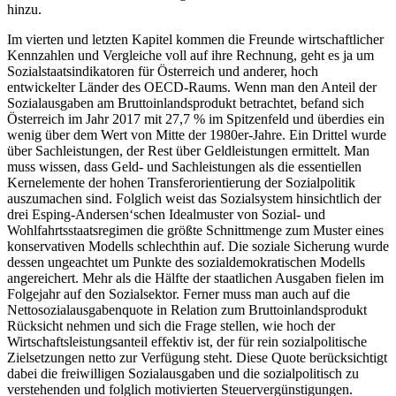
hinzu.
Im vierten und letzten Kapitel kommen die Freunde wirtschaftlicher
Kennzahlen und Vergleiche voll auf ihre Rechnung, geht es ja um
Sozialstaatsindikatoren für Österreich und anderer, hoch
entwickelter Länder des OECD-Raums. Wenn man den Anteil der
Sozialausgaben am Bruttoinlandsprodukt betrachtet, befand sich
Österreich im Jahr 2017 mit 27,7 % im Spitzenfeld und überdies ein
wenig über dem Wert von Mitte der 1980er-Jahre. Ein Drittel wurde
über Sachleistungen, der Rest über Geldleistungen ermittelt. Man
muss wissen, dass Geld- und Sachleistungen als die essentiellen
Kernelemente der hohen Transferorientierung der Sozialpolitik
auszumachen sind. Folglich weist das Sozialsystem hinsichtlich der
drei Esping-Andersen‘schen Idealmuster von Sozial- und
Wohlfahrtsstaatsregimen die größte Schnittmenge zum Muster eines
konservativen Modells schlechthin auf. Die soziale Sicherung wurde
dessen ungeachtet um Punkte des sozialdemokratischen Modells
angereichert. Mehr als die Hälfte der staatlichen Ausgaben fielen im
Folgejahr auf den Sozialsektor. Ferner muss man auch auf die
Nettosozialausgabenquote in Relation zum Bruttoinlandsprodukt
Rücksicht nehmen und sich die Frage stellen, wie hoch der
Wirtschaftsleistungsanteil effektiv ist, der für rein sozialpolitische
Zielsetzungen netto zur Verfügung steht. Diese Quote berücksichtigt
dabei die freiwilligen Sozialausgaben und die sozialpolitisch zu
verstehenden und folglich motivierten Steuervergünstigungen.