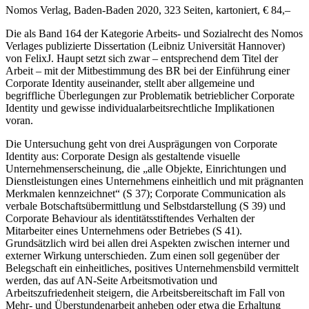
Nomos Verlag, Baden-Baden 2020, 323 Seiten, kartoniert, € 84,–
Die als Band 164 der Kategorie Arbeits- und Sozialrecht des Nomos
Verlages publizierte Dissertation (Leibniz Universität Hannover)
von
FelixJ. Haupt
setzt sich zwar – entsprechend dem Titel der
Arbeit – mit der Mitbestimmung des BR bei der Einführung einer
Corporate Identity auseinander, stellt aber allgemeine und
begriffliche Überlegungen zur Problematik betrieblicher Corporate
Identity und gewisse individualarbeitsrechtliche Implikationen
voran.
Die Untersuchung geht von drei Ausprägungen von Corporate
Identity aus: Corporate Design als gestaltende visuelle
Unternehmenserscheinung, die „alle Objekte, Einrichtungen und
Dienstleistungen eines Unternehmens einheitlich und mit prägnanten
Merkmalen kennzeichnet“ (S 37); Corporate Communication als
verbale Botschaftsübermittlung und Selbstdarstellung (S 39) und
Corporate Behaviour als identitätsstiftendes Verhalten der
Mitarbeiter eines Unternehmens oder Betriebes (S 41).
Grundsätzlich wird bei allen drei Aspekten zwischen interner und
externer Wirkung unterschieden. Zum einen soll gegenüber der
Belegschaft ein einheitliches, positives Unternehmensbild vermittelt
werden, das auf AN-Seite Arbeitsmotivation und
Arbeitszufriedenheit steigern, die Arbeitsbereitschaft im Fall von
Mehr- und Überstundenarbeit anheben oder etwa die Erhaltung