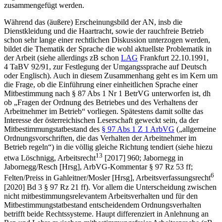
zusammengefügt werden.
Während das (äußere) Erscheinungsbild der AN, insb die
Dienstkleidung und die Haartracht, sowie der rauchfreie Betrieb
schon sehr lange einer rechtlichen Diskussion unterzogen werden,
bildet die Thematik der Sprache die wohl aktuellste Problematik in
der Arbeit (siehe allerdings zB schon
LAG
Frankfurt 22.10.1991,
4 TaBV 92/91, zur Festlegung der Umgangssprache auf Deutsch
oder Englisch). Auch in diesem Zusammenhang geht es im Kern um
die Frage, ob die Einführung einer einheitlichen Sprache einer
Mitbestimmung nach § 87 Abs 1 Nr 1 BetrVG unterworfen ist, dh
ob „Fragen der Ordnung des Betriebes und des Verhaltens der
Arbeitnehmer im Betrieb“ vorliegen. Spätestens damit sollte das
Interesse der österreichischen Leserschaft geweckt sein, da der
Mitbestimmungstatbestand des
§ 97 Abs 1 Z 1 ArbVG
(
„allgemeine
Ordnungsvorschriften, die das
Verhalten der Arbeitnehmer im
Betrieb regeln“
) in die völlig gleiche Richtung tendiert (siehe hiezu
13
etwa
Löschnigg
, Arbeitsrecht
[2017] 960;
Jabornegg
in
Jabornegg/Resch
[Hrsg], ArbVG-Kommentar § 97 Rz 53 ff;
6
Felten/Preiss
in
Gahleitner/Mosler
[Hrsg], Arbeitsverfassungsrecht
[2020] Bd 3 § 97 Rz 21 ff). Vor allem die Unterscheidung zwischen
nicht mitbestimmungsrelevantem Arbeitsverhalten und für den
Mitbestimmungstatbestand entscheidendem Ordnungsverhalten
betrifft beide Rechtssysteme. Haupt differenziert in Anlehnung an