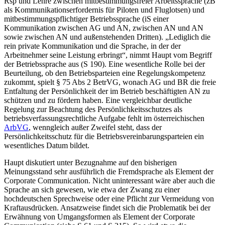
Rsp und Lehre zwischen mitbestimmungsfreier Arbeitssprache (zB
als Kommunikationserfordernis für Piloten und Fluglotsen) und
mitbestimmungspflichtiger Betriebssprache (iS einer
Kommunikation zwischen AG und AN, zwischen AN und AN
sowie zwischen AN und außenstehenden Dritten).
„Lediglich die
rein private Kommunikation und die Sprache, in der der
Arbeitnehmer seine Leistung erbringt“
, nimmt Haupt vom Begriff
der Betriebssprache aus (S 190). Eine wesentliche Rolle bei der
Beurteilung, ob den Betriebsparteien eine Regelungskompetenz
zukommt, spielt § 75 Abs 2 BetrVG, wonach AG und BR die freie
Entfaltung der Persönlichkeit der im Betrieb beschäftigten AN zu
schützen und zu fördern haben. Eine vergleichbar deutliche
Regelung zur Beachtung des Persönlichkeitsschutzes als
betriebsverfassungsrechtliche Aufgabe fehlt im österreichischen
ArbVG
, wenngleich außer Zweifel steht, dass der
Persönlichkeitsschutz für die Betriebsvereinbarungsparteien ein
wesentliches Datum bildet.
Haupt
diskutiert unter Bezugnahme auf den bisherigen
Meinungsstand sehr ausführlich die Fremdsprache als Element der
Corporate Communication. Nicht uninteressant wäre aber auch die
Sprache an sich gewesen, wie etwa der Zwang zu einer
hochdeutschen Sprechweise oder eine Pflicht zur Vermeidung von
Kraftausdrücken. Ansatzweise findet sich die Problematik bei der
Erwähnung von Umgangsformen als Element der Corporate