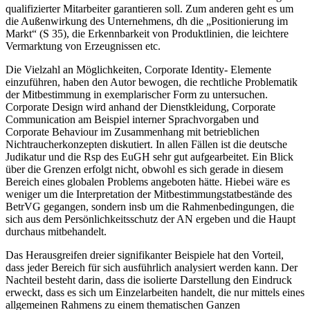
qualifizierter Mitarbeiter garantieren soll. Zum anderen geht es um
die Außenwirkung des Unternehmens, dh die „Positionierung im
Markt“ (S 35), die Erkennbarkeit von Produktlinien, die leichtere
Vermarktung von Erzeugnissen etc.
Die Vielzahl an Möglichkeiten, Corporate Identity- Elemente
einzuführen, haben den Autor bewogen, die rechtliche Problematik
der Mitbestimmung in exemplarischer Form zu untersuchen.
Corporate Design wird anhand der Dienstkleidung, Corporate
Communication am Beispiel interner Sprachvorgaben und
Corporate Behaviour im Zusammenhang mit betrieblichen
Nichtraucherkonzepten diskutiert. In allen Fällen ist die deutsche
Judikatur und die Rsp des EuGH sehr gut aufgearbeitet. Ein Blick
über die Grenzen erfolgt nicht, obwohl es sich gerade in diesem
Bereich eines globalen Problems angeboten hätte. Hiebei wäre es
weniger um die Interpretation der Mitbestimmungstatbestände des
BetrVG gegangen, sondern insb um die Rahmenbedingungen, die
sich aus dem Persönlichkeitsschutz der AN ergeben und die
Haupt
durchaus mitbehandelt.
Das Herausgreifen dreier signifikanter Beispiele hat den Vorteil,
dass jeder Bereich für sich ausführlich analysiert werden kann. Der
Nachteil besteht darin, dass die isolierte Darstellung den Eindruck
erweckt, dass es sich um Einzelarbeiten handelt, die nur mittels eines
allgemeinen Rahmens zu einem thematischen Ganzen