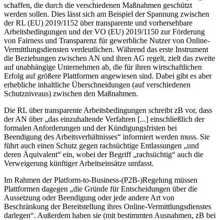
schaffen, die durch die verschiedenen Maßnahmen geschützt
werden sollen. Dies lässt sich am Beispiel der Spannung zwischen
der RL (EU) 2019/1152 über transparente und vorhersehbare
Arbeitsbedingungen und der VO (EU) 2019/1150 zur Förderung
von Fairness und Transparenz für gewerbliche Nutzer von Online-
Vermittlungsdiensten verdeutlichen. Während das erste Instrument
die Beziehungen zwischen AN und ihren AG regelt, zielt das zweite
auf unabhängige Unternehmen ab, die für ihren wirtschaftlichen
Erfolg auf größere Plattformen angewiesen sind. Dabei gibt es aber
erhebliche inhaltliche Überschneidungen (auf verschiedenen
Schutzniveaus) zwischen den Maßnahmen.
Die RL über transparente Arbeitsbedingungen schreibt zB vor, dass
der AN über „das einzuhaltende Verfahren [...] einschließlich der
formalen Anforderungen und der Kündigungsfristen bei
Beendigung des Arbeitsverhältnisses“ informiert werden muss.
Sie
führt auch einen Schutz gegen rachsüchtige Entlassungen „und
deren Äquivalent“ ein, wobei der Begriff „rachsüchtig“ auch die
Verweigerung künftiger Arbeitseinsätze umfasst.
Im Rahmen der Platform-to-Business-(P2B-)Regelung müssen
Plattformen dagegen „die Gründe für Entscheidungen über die
Aussetzung oder Beendigung oder jede andere Art von
Beschränkung der Bereitstellung ihres Online-Vermittlungsdienstes
darlegen“. Außerdem haben sie (mit bestimmten Ausnahmen, zB bei