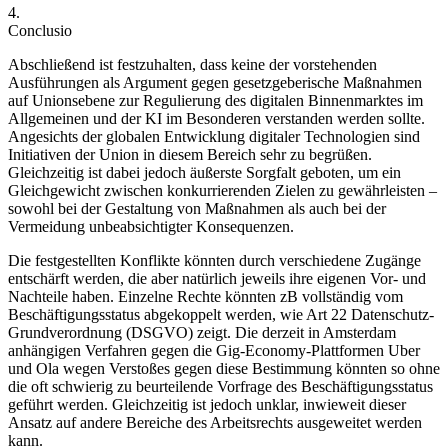
4.
Conclusio
Abschließend ist festzuhalten, dass keine der vorstehenden
Ausführungen als Argument gegen gesetzgeberische Maßnahmen
auf Unionsebene zur Regulierung des digitalen Binnenmarktes im
Allgemeinen und der KI im Besonderen verstanden werden sollte.
Angesichts der globalen Entwicklung digitaler Technologien sind
Initiativen der Union in diesem Bereich sehr zu begrüßen.
Gleichzeitig ist dabei jedoch äußerste Sorgfalt geboten, um ein
Gleichgewicht zwischen konkurrierenden Zielen zu gewährleisten –
sowohl bei der Gestaltung von Maßnahmen als auch bei der
Vermeidung unbeabsichtigter Konsequenzen.
Die festgestellten Konflikte könnten durch verschiedene Zugänge
entschärft werden, die aber natürlich jeweils ihre eigenen Vor- und
Nachteile haben. Einzelne Rechte könnten zB vollständig vom
Beschäftigungsstatus abgekoppelt werden, wie Art 22 Datenschutz-
Grundverordnung (DSGVO) zeigt.
Die derzeit in Amsterdam
anhängigen Verfahren gegen die Gig-Economy-Plattformen Uber
und Ola wegen Verstoßes gegen diese Bestimmung könnten so ohne
die oft schwierig zu beurteilende Vorfrage des Beschäftigungsstatus
geführt werden.
Gleichzeitig ist jedoch unklar, inwieweit dieser
Ansatz auf andere Bereiche des Arbeitsrechts ausgeweitet werden
kann.