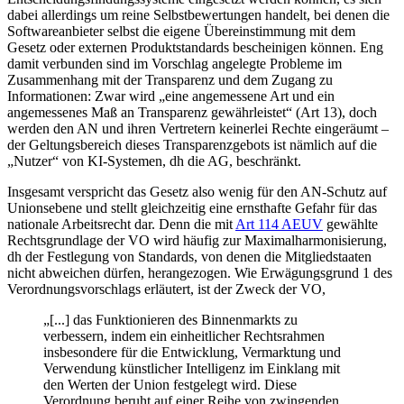
dabei allerdings um reine Selbstbewertungen handelt, bei denen die
Softwareanbieter selbst die eigene Übereinstimmung mit dem
Gesetz oder externen Produktstandards bescheinigen können.
Eng
damit verbunden sind im Vorschlag angelegte Probleme im
Zusammenhang mit der Transparenz und dem Zugang zu
Informationen: Zwar wird
„eine angemessene Art und ein
angemessenes Maß an Transparenz gewährleistet“
(Art 13), doch
werden den AN und ihren Vertretern keinerlei Rechte eingeräumt –
der Geltungsbereich dieses Transparenzgebots ist nämlich auf die
„Nutzer“ von KI-Systemen, dh die AG, beschränkt.
Insgesamt verspricht das Gesetz also wenig für den AN-Schutz auf
Unionsebene und stellt gleichzeitig eine ernsthafte Gefahr für das
nationale Arbeitsrecht dar. Denn die mit
Art 114 AEUV
gewählte
Rechtsgrundlage der VO wird häufig zur Maximalharmonisierung,
dh der Festlegung von Standards, von denen die Mitgliedstaaten
nicht abweichen dürfen, herangezogen.
Wie Erwägungsgrund 1 des
Verordnungsvorschlags erläutert, ist der Zweck der VO,
„[...] das Funktionieren des Binnenmarkts zu
verbessern, indem ein einheitlicher Rechtsrahmen
insbesondere für die Entwicklung, Vermarktung und
Verwendung künstlicher Intelligenz im Einklang mit
den Werten der Union festgelegt wird. Diese
Verordnung beruht auf einer Reihe von zwingenden