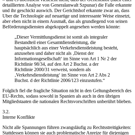
detaillierten Analyse von Generalanwalt
Szpunar
) die Falle erkannte
und ihr geschickt auswich. Der Gerichtshof erkannte zwar an, dass
Uber die Technologie auf neuartige und interessante Weise einsetzt,
aber eben nicht in einem Ausmaß, das als grundlegend von seinen
Beförderungsdiensten abgekoppelt angesehen werden könnte:
„Dieser Vermittlungsdienst ist somit als integraler
Bestandteil einer Gesamtdienstleistung, die
hauptsächlich aus einer Verkehrsdienstleistung besteht,
anzusehen und daher nicht als ‚Dienst der
Informationsgesellschaft‘ im Sinne von Art 1 Nr 2 der
Richtlinie 98/34, auf den Art 2 Buchst. a der
Richtlinie 2000/31 verweist, sondern als
‚Verkehrsdienstleistung‘ im Sinne von Art 2 Abs 2
Buchst. d der Richtlinie 2006/123 einzustufen.“
Folglich fiel die fragliche Situation nicht in den Geltungsbereich des
EU-Rechts, sodass sowohl in Spanien als auch in den übrigen
Mitgliedstaaten die nationalen Rechtsvorschriften unberührt blieben.
3.2.
Interne Konflikte
Nicht alle Spannungen führen zwangsläufig zu Rechtsstreitigkeiten:
Stattdessen können sie auch problematische Anreize für diejenigen