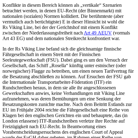
Konflikte in diesem Bereich können als „vertikale“ Szenarien
betrachtet werden, in denen EU-Recht (der Binnenmarkt) mit
nationalen (sozialen) Normen kollidiert. Die berühmteste (aber
vermutlich auch berüchtigtste) E in dieser Hinsicht ist wohl die
Rs
Viking Line
,
bei der der Gerichtshof mit einem Konflikt
zwischen der Niederlassungsfreiheit nach
Art 49 AEUV
(vormals
Art 43 EG) und dem nationalen Streikrecht konfrontiert war.
In der Rs
Viking Line
befand sich die gleichnamige finnische
Fährgesellschaft in einem Streit mit der Finnischen
Seeleutegewerkschaft (FSU). Dabei ging es um den Versuch der
Gesellschaft, das Schiff „Rosella“ künftig unter estnischer (oder
norwegischer) Flagge zu betreiben, um einen neuen Tarifvertrag für
die Besatzung abschließen zu können. Auf Ersuchen der FSU gab
die Internationale Transportarbeiter-Föderation (ITF) ein
Rundschreiben heraus, in dem sie alle ihr angeschlossenen
Gewerkschaften anwies, keine Verhandlungen mit
Viking Line
aufzunehmen, was deren Bemühungen um eine Senkung der
Besatzungskosten zunichte machte. Nach dem Beitritt Estlands zur
EU im Frühjahr 2004 reichte die Fährgesellschaft eine Reihe von
Klagen bei den englischen Gerichten ein und behauptete, das (in
London erlassene) ITF-Rundschreiben verletze ihre Rechte auf
Freizügigkeit nach EU-Recht. In Beantwortung eines
Vorabentscheidungsersuchens des englischen Court of Appeal
wurde der EuGH daher gebeten, im Rahmen einer Reihe von