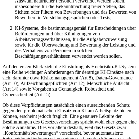
Auswahl natürlicher Personen verwendet werden sollen,
insbesondere für die Bekanntmachung freier Stellen, das
Sichten oder Filtern von Bewerbungen und das Bewerten von
Bewerbern in Vorstellungsgesprächen oder Tests;
KI-Systeme, die bestimmungsgemäß für Entscheidungen über
Beförderungen und über Kündigungen von
Arbeitsvertragsverhältnissen, für die Aufgabenzuweisung
sowie für die Überwachung und Bewertung der Leistung und
des Verhaltens von Personen in solchen
Beschäftigungsverhältnissen verwendet werden sollen.
Auf den ersten Blick zieht die Einstufung als Hochrisiko-KI-System
eine Reihe wichtiger Anforderungen für derartige KI-Einsätze nach
sich,
darunter etwa Risikomanagement (Art 8), Daten-Governance
(Art 10), Aufzeichnungspflichten (Art 12), Menschliche Aufsicht
(Art 14) sowie Vorgaben zu Genauigkeit, Robustheit und
Cybersicherheit (Art 15).
Ob diese Verpflichtungen tatsächlich einen ausreichenden Schutz
gegen den problematischen Einsatz von KI am Arbeitsplatz bieten
können, erscheint jedoch fraglich.
Eine genauere Lektüre der
Bestimmungen des Gesetzesvorschlags spricht wohl eher gegen eine
solche Annahme. Dies vor allem deshalb, weil das Gesetz zwar
„Konformitätsbewertungen“ vorschreibt, bevor automatisierte
Entscheidungsfindungssysteme eingesetzt werden können, es sich