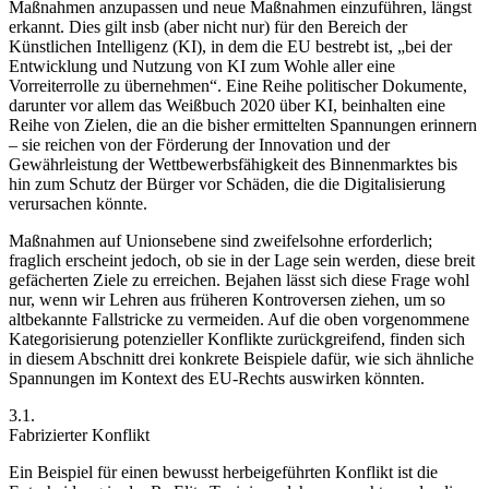
Maßnahmen anzupassen und neue Maßnahmen einzuführen, längst
erkannt. Dies gilt insb (aber nicht nur) für den Bereich der
Künstlichen Intelligenz (KI), in dem die EU bestrebt ist,
„bei der
Entwicklung und Nutzung von KI zum Wohle aller eine
Vorreiterrolle zu übernehmen“
.
Eine Reihe politischer Dokumente,
darunter vor allem das Weißbuch 2020 über KI, beinhalten eine
Reihe von Zielen, die an die bisher ermittelten Spannungen erinnern
– sie reichen von der Förderung der Innovation und der
Gewährleistung der Wettbewerbsfähigkeit des Binnenmarktes bis
hin zum Schutz der Bürger vor Schäden, die die Digitalisierung
verursachen könnte.
Maßnahmen auf Unionsebene sind zweifelsohne erforderlich;
fraglich erscheint jedoch, ob sie in der Lage sein werden, diese breit
gefächerten Ziele zu erreichen. Bejahen lässt sich diese Frage wohl
nur, wenn wir Lehren aus früheren Kontroversen ziehen, um so
altbekannte Fallstricke zu vermeiden. Auf die oben vorgenommene
Kategorisierung potenzieller Konflikte zurückgreifend, finden sich
in diesem Abschnitt drei konkrete Beispiele dafür, wie sich ähnliche
Spannungen im Kontext des EU-Rechts auswirken könnten.
3.1.
Fabrizierter Konflikt
Ein Beispiel für einen bewusst herbeigeführten Konflikt ist die