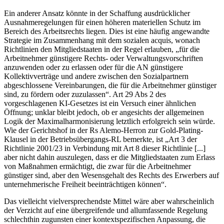
Ein anderer Ansatz könnte in der Schaffung ausdrücklicher
Ausnahmeregelungen für einen höheren materiellen Schutz im
Bereich des Arbeitsrechts liegen. Dies ist eine häufig angewandte
Strategie im Zusammenhang mit dem sozialen acquis, wonach
Richtlinien den Mitgliedstaaten in der Regel erlauben,
„für die
Arbeitnehmer günstigere Rechts- oder Verwaltungsvorschriften
anzuwenden oder zu erlassen oder für die AN günstigere
Kollektivverträge und andere zwischen den Sozialpartnern
abgeschlossene Vereinbarungen, die für die Arbeitnehmer günstiger
sind, zu fördern oder zuzulassen“
.
Art 29 Abs 2 des
vorgeschlagenen KI-Gesetzes ist ein Versuch einer ähnlichen
Öffnung; unklar bleibt jedoch, ob er angesichts der allgemeinen
Logik der Maximalharmonisierung letztlich erfolgreich sein würde.
Wie der Gerichtshof in der Rs
Alemo-Herron
zur Gold-Plating-
Klausel in der Betriebsübergangs-RL bemerkte, ist „Art 3 der
Richtlinie 2001/23 in Verbindung mit Art 8 dieser Richtlinie [...]
aber nicht dahin auszulegen, dass er die Mitgliedstaaten zum Erlass
von Maßnahmen ermächtigt, die zwar für die Arbeitnehmer
günstiger sind, aber den Wesensgehalt des Rechts des Erwerbers auf
unternehmerische Freiheit beeinträchtigen können“.
Das vielleicht vielversprechendste Mittel wäre aber wahrscheinlich
der Verzicht auf eine übergreifende und allumfassende Regelung
schlechthin zugunsten einer kontextspezifischen Anpassung, die