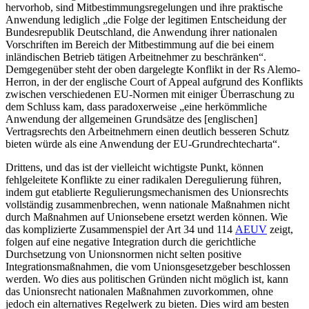
hervorhob, sind Mitbestimmungsregelungen und ihre praktische
Anwendung lediglich „die Folge der legitimen Entscheidung der
Bundesrepublik Deutschland, die Anwendung ihrer nationalen
Vorschriften im Bereich der Mitbestimmung auf die bei einem
inländischen Betrieb tätigen Arbeitnehmer zu beschränken“.
Demgegenüber steht der oben dargelegte Konflikt in der Rs
Alemo-
Herron
, in der der englische Court of Appeal aufgrund des Konflikts
zwischen verschiedenen EU-Normen mit einiger Überraschung zu
dem Schluss kam, dass paradoxerweise
„eine herkömmliche
Anwendung der allgemeinen Grundsätze des [englischen]
Vertragsrechts den Arbeitnehmern einen deutlich besseren Schutz
bieten würde als eine Anwendung der EU-Grundrechtecharta“
.
Drittens, und das ist der vielleicht wichtigste Punkt, können
fehlgeleitete Konflikte zu einer radikalen Deregulierung führen,
indem gut etablierte Regulierungsmechanismen des Unionsrechts
vollständig zusammenbrechen, wenn nationale Maßnahmen
nicht
durch Maßnahmen auf Unionsebene ersetzt werden können. Wie
das komplizierte Zusammenspiel der Art 34 und 114
AEUV
zeigt,
folgen auf eine negative Integration durch die gerichtliche
Durchsetzung von Unionsnormen nicht selten positive
Integrationsmaßnahmen, die vom Unionsgesetzgeber beschlossen
werden.
Wo dies aus politischen Gründen nicht möglich ist, kann
das Unionsrecht nationalen Maßnahmen zuvorkommen, ohne
jedoch ein alternatives Regelwerk zu bieten. Dies wird am besten