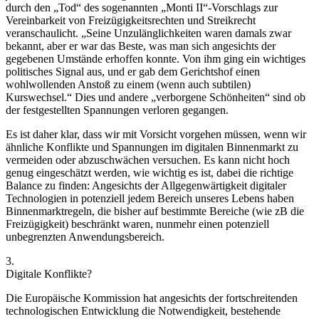
durch den „Tod“ des sogenannten „Monti II“-Vorschlags zur
Vereinbarkeit von Freizügigkeitsrechten und Streikrecht
veranschaulicht.
„Seine Unzulänglichkeiten waren damals zwar
bekannt, aber er war das Beste, was man sich angesichts der
gegebenen Umstände erhoffen konnte. Von ihm ging ein wichtiges
politisches Signal aus, und er gab dem Gerichtshof einen
wohlwollenden Anstoß zu einem (wenn auch subtilen)
Kurswechsel.“
Dies und andere „verborgene Schönheiten“ sind ob
der festgestellten Spannungen verloren gegangen.
Es ist daher klar, dass wir mit Vorsicht vorgehen müssen, wenn wir
ähnliche Konflikte und Spannungen im digitalen Binnenmarkt zu
vermeiden oder abzuschwächen versuchen. Es kann nicht hoch
genug eingeschätzt werden, wie wichtig es ist, dabei die richtige
Balance zu finden: Angesichts der Allgegenwärtigkeit digitaler
Technologien in potenziell jedem Bereich unseres Lebens haben
Binnenmarktregeln, die bisher auf bestimmte Bereiche (wie zB die
Freizügigkeit) beschränkt waren, nunmehr einen potenziell
unbegrenzten Anwendungsbereich.
3.
Digitale Konflikte?
Die Europäische Kommission hat angesichts der fortschreitenden
technologischen Entwicklung die Notwendigkeit, bestehende