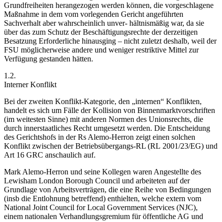
Grundfreiheiten herangezogen werden können, die vorgeschlagene
Maßnahme in dem vom vorlegenden Gericht angeführten
Sachverhalt aber wahrscheinlich unver-
hältnismäßig war, da sie
über das zum Schutz der Beschäftigungsrechte der derzeitigen
Besatzung Erforderliche hinausging – nicht zuletzt deshalb, weil der
FSU möglicherweise andere und weniger restriktive Mittel zur
Verfügung gestanden hätten.
1.2.
Interner Konflikt
Bei der zweiten Konflikt-Kategorie, den „internen“ Konflikten,
handelt es sich um Fälle der Kollision von Binnenmarktvorschriften
(im weitesten Sinne) mit anderen Normen des Unionsrechts, die
durch innerstaatliches Recht umgesetzt werden. Die Entscheidung
des Gerichtshofs in der Rs
Alemo-Herron
zeigt einen solchen
Konflikt zwischen der Betriebsübergangs-RL (RL 2001/23/EG) und
Art 16 GRC anschaulich auf.
Mark Alemo-Herron
und seine Kollegen waren Angestellte des
Lewisham London Borough Council und arbeiteten auf der
Grundlage von Arbeitsverträgen, die eine Reihe von Bedingungen
(insb die Entlohnung betreffend) enthielten, welche extern vom
National Joint Council for Local Government Services (NJC),
einem nationalen Verhandlungsgremium für öffentliche AG und