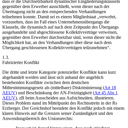
dass er die Durchsetzbarkeit dynamischer Eingliederungsklauseln
gegenüber dem Erwerber ausschließt, wenn dieser nach der
Übertragung nicht an den entsprechenden Verhandlungen
teilnehmen konnte. Damit sei es einem Mitgliedstaat
„verwehrt,
vorzusehen, dass im Fall eines Unternehmensübergangs die
Klauseln, die dynamisch auf nach dem Zeitpunkt des Übergangs
ausgehandelte und abgeschlossene Kollektivverträge verweisen,
gegenüber dem Erwerber durchsetzbar sind, wenn dieser nicht die
Möglichkeit hat, an den Verhandlungen über diese nach dem
Übergang geschlossenen Kollektivverträgen teilzunehmen“
.
1.3.
Fabrizierter Konflikt
Die dritte und letzte Kategorie potenzieller Konflikte kann kurz
abgehandelt werden und lässt sich anhand der angeblich
bestehenden Konflikte zwischen dem deutschen
Mitbestimmungsgesetz als (mittelbare) Diskriminierung (
Art 18
AEUV
) und Beschränkung der AN-Freizügigkeit (
Art 45 Abs 1
AEUV
), zB beim Ausscheiden aus Aufsichtsräten, illustrieren.
Dieses Problem stand im Mittelpunkt des Rechtsstreits in der Rs
Erzberger
.
Der Gerichtshof beendete den Konflikt jedoch mit einem
klaren Hinweis auf die Grenzen seiner Zuständigkeit und den
Anwendungsbereich des Unionsrechts: