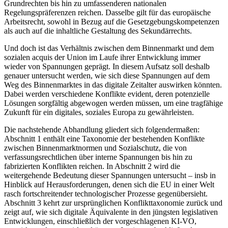
Grundrechten bis hin zu umfassenderen nationalen
Regelungspräferenzen reichen. Dasselbe gilt für das europäische
Arbeitsrecht, sowohl in Bezug auf die Gesetzgebungskompetenzen
als auch auf die inhaltliche Gestaltung des Sekundärrechts.
Und doch ist das Verhältnis zwischen dem Binnenmarkt und dem
sozialen
acquis
der Union im Laufe ihrer Entwicklung immer
wieder von Spannungen geprägt. In diesem Aufsatz soll deshalb
genauer untersucht werden, wie sich diese Spannungen auf dem
Weg des Binnenmarktes in das digitale Zeitalter auswirken könnten.
Dabei werden verschiedene Konflikte evident, deren potenzielle
Lösungen sorgfältig abgewogen werden müssen, um eine tragfähige
Zukunft für ein digitales, soziales Europa zu gewährleisten.
Die nachstehende Abhandlung gliedert sich folgendermaßen:
Abschnitt 1 enthält eine Taxonomie der bestehenden Konflikte
zwischen Binnenmarktnormen und Sozialschutz, die von
verfassungsrechtlichen über interne Spannungen bis hin zu
fabrizierten Konflikten reichen. In Abschnitt 2 wird die
weitergehende Bedeutung dieser Spannungen untersucht – insb in
Hinblick auf Herausforderungen, denen sich die EU in einer Welt
rasch fortschreitender technologischer Prozesse gegenübersieht.
Abschnitt 3 kehrt zur ursprünglichen Konflikttaxonomie zurück und
zeigt auf, wie sich digitale Äquivalente in den jüngsten legislativen
Entwicklungen, einschließlich der vorgeschlagenen KI-VO,