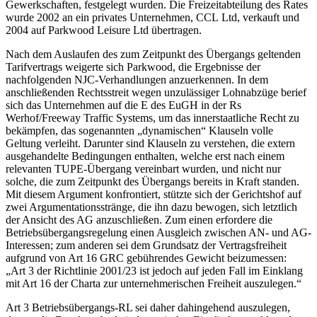
Gewerkschaften, festgelegt wurden. Die Freizeitabteilung des Rates
wurde 2002 an ein privates Unternehmen, CCL Ltd, verkauft und
2004 auf Parkwood Leisure Ltd übertragen.
Nach dem Auslaufen des zum Zeitpunkt des Übergangs geltenden
Tarifvertrags weigerte sich Parkwood, die Ergebnisse der
nachfolgenden NJC-Verhandlungen anzuerkennen. In dem
anschließenden Rechtsstreit wegen unzulässiger Lohnabzüge berief
sich das Unternehmen auf die E des EuGH in der Rs
Werhof/Freeway Traffic Systems
,
um das innerstaatliche Recht zu
bekämpfen, das sogenannten „dynamischen“ Klauseln volle
Geltung verleiht. Darunter sind Klauseln zu verstehen, die extern
ausgehandelte Bedingungen enthalten, welche erst nach einem
relevanten TUPE-Übergang
vereinbart wurden, und nicht nur
solche, die zum Zeitpunkt des Übergangs bereits in Kraft standen.
Mit diesem Argument konfrontiert, stützte sich der Gerichtshof auf
zwei Argumentationsstränge, die ihn dazu bewogen, sich letztlich
der Ansicht des AG anzuschließen. Zum einen erfordere die
Betriebsübergangsregelung einen Ausgleich zwischen AN- und AG-
Interessen;
zum anderen sei dem Grundsatz der Vertragsfreiheit
aufgrund von Art 16 GRC gebührendes Gewicht beizumessen:
„Art 3 der Richtlinie 2001/23 ist jedoch auf jeden Fall im Einklang
mit Art 16 der Charta zur unternehmerischen Freiheit auszulegen.“
Art 3 Betriebsübergangs-RL sei daher dahingehend auszulegen,