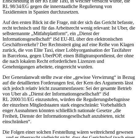
Entscheidung in der Rs Elite Taxi, in welcher versucht wurde, die
RL 98/34/EG
gegen die innerstaatliche Regulierung von
Taxidiensten in Spanien durchzusetzen.
Auf den ersten Blick ist die Frage, mit der sich das Gericht befasste,
recht technisch und für das Arbeitsrecht wenig relevant: Ist Uber, die
selbsternannte „Mitfahrplattform“, ein „Dienst der
Informationsgesellschaft“ iSd EU-RL über den elektronischen
Geschäftsverkehr? Der Rechtsstreit ging auf eine Reihe von Klagen
zurück, die von
Elite Taxi
, einer Lobbyorganisation der Taxifahrer
in Barcelona, gegen UberPOP, einen Billigtransportdienst, der ohne
die nach lokalem Recht erforderlichen Lizenzen und
Genehmigungen arbeitete, eingereicht wurden.
Der Generalanwalt stellte zwar eine „gewisse Verwirrung“ in Bezug
auf die detaillierten Forderungen fest, der Kern des Arguments lässt
sich jedoch relativ leicht zusammenfassen: Sei der gesamte Betrieb
von Uber als „Dienst der Informationsgesellschaft“ iSd
RL 2000/31/EG einzustufen, würden die Regulierungsbefugnisse
der einzelnen Mitgliedstaaten stark eingeschränkt: Vorbehaltlich
enger Ausnahmen könnten schließlich nationale Gesetze
„die
Freiheit, Dienste der Informationsgesellschaft anzubieten, nicht
einschränken“.
Die Folgen einer solchen Feststellung wären weitreichend gewesen
– und es überrascht vielleicht nicht, dass der Gerichtshof (nach einer