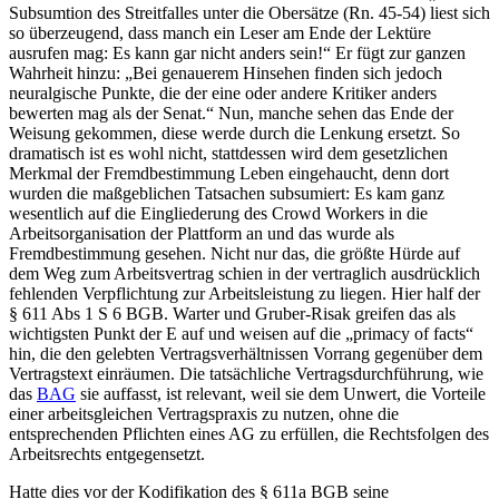
Subsumtion des Streitfalles unter die Obersätze (Rn. 45-54) liest sich
so überzeugend, dass manch ein Leser am Ende der Lektüre
ausrufen mag: Es kann gar nicht anders sein!“ Er fügt zur ganzen
Wahrheit hinzu: „Bei genauerem Hinsehen finden sich jedoch
neuralgische Punkte, die der eine oder andere Kritiker anders
bewerten mag als der Senat.“
Nun, manche sehen das Ende der
Weisung gekommen, diese werde durch die Lenkung ersetzt.
So
dramatisch ist es wohl nicht, stattdessen wird dem gesetzlichen
Merkmal der Fremdbestimmung Leben eingehaucht, denn dort
wurden die maßgeblichen Tatsachen subsumiert: Es kam ganz
wesentlich auf die Eingliederung des Crowd Workers in die
Arbeitsorganisation der Plattform an und das wurde als
Fremdbestimmung gesehen.
Nicht nur das, die größte Hürde auf
dem Weg zum Arbeitsvertrag schien in der vertraglich ausdrücklich
fehlenden Verpflichtung zur Arbeitsleistung zu liegen. Hier half der
§ 611 Abs 1 S 6 BGB.
Warter
und
Gruber-Risak
greifen das als
wichtigsten Punkt der E auf und weisen auf die „primacy of facts“
hin, die den gelebten Vertragsverhältnissen Vorrang gegenüber dem
Vertragstext einräumen.
Die tatsächliche Vertragsdurchführung, wie
das
BAG
sie auffasst, ist relevant, weil sie dem Unwert, die Vorteile
einer arbeitsgleichen Vertragspraxis zu nutzen, ohne die
entsprechenden Pflichten eines AG zu erfüllen, die Rechtsfolgen des
Arbeitsrechts entgegensetzt.
Hatte dies vor der Kodifikation des § 611a BGB seine