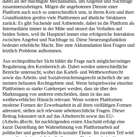
dabei als der mächtigste Mechanismus, um Angebot und Nachfrage
zusammenzubringen.
Mögen die angebotenen Dienste einer
Plattform auch noch so unterschiedlich sein, in ihrem Kern und ihrer
Grundfunktion greifen viele Plattformen auf ähnliche Strukturen
zurück: Es gibt Suchende und Anbietende, dabei ist die Plattform als
Intermediärin immer in der Mitte und steuert das Verhalten auf
beiden Seiten, weil ihr Hauptziel immer eine erfolgreiche Interaktion
zwischen Angebot und Nachfrage ist.
Diese Steuerungsfunktion
bedeutet erhebliche Macht. Ihre stete Akkumulation lässt Fragen und
letztlich Probleme aufkommen.
Aus rechtspolitischer Sicht bildet die Frage nach möglicher/nötiger
Regulierung den Kernbereich ab. Dabei werden unterschiedliche
Bereiche untersucht, wobei das Kartell- und Wettbewerbsrecht
sowie das Arbeits- und Sozialversicherungsrecht sicherlich die am
meisten befassten Rechtsgebiete sind. Wenn beispielsweise einzelne
Plattformen so starke Gatekeeper werden, dass sie über den
Marktzugang von anderen entscheiden, dann ist das aus
wettbewerblicher Hinsicht relevant. Wenn weitere Plattformen
moderne Formen der Erwerbsarbeit in all ihren vielfältigen Formen
adressiert, stellen sich relevante arbeitsrechtliche Fragen. Dieser
Beitrag fokussiert sich auf das Arbeitsrecht sowie das EU-
(Arbeits-)Recht. Im nachfolgenden ersten Abschnitt erfolgt eine
kurze Darstellung der Wahrnehmung von Plattformarbeit auf
politischer und gesellschaftlich-sozialer Ebene. Im zweiten Teil wird