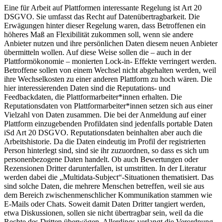
Eine für Arbeit auf Plattformen interessante Regelung ist Art 20
DSGVO. Sie umfasst das Recht auf Datenübertragbarkeit. Die
Erwägungen hinter dieser Regelung waren, dass Betroffenen ein
höheres Maß an Flexibilität zukommen soll, wenn sie andere
Anbieter nutzen und ihre persönlichen Daten diesem neuen Anbieter
übermitteln wollen.
Auf diese Weise sollen die – auch in der
Plattformökonomie – monierten Lock-in- Effekte verringert werden.
Betroffene sollen von einem Wechsel nicht abgehalten werden, weil
ihre Wechselkosten zu einer anderen Plattform zu hoch wären. Die
hier interessierenden Daten sind die Reputations- und
Feedbackdaten, die Plattformarbeiter*innen erhalten. Die
Reputationsdaten von Plattformarbeiter*innen setzen sich aus einer
Vielzahl von Daten zusammen. Die bei der Anmeldung auf einer
Plattform einzugebenden Profildaten sind jedenfalls portable Daten
iSd Art 20 DSGVO. Reputationsdaten beinhalten aber auch die
Arbeitshistorie. Da die Daten eindeutig im Profil der registrierten
Person hinterlegt sind, sind sie ihr zuzuordnen, so dass es sich um
personenbezogene Daten handelt. Ob auch Bewertungen oder
Rezensionen Dritter darunterfallen, ist umstritten. In der Literatur
werden dabei die
„Multidata-Subject“
-Situationen thematisiert.
Das
sind solche Daten, die mehrere Menschen betreffen, weil sie aus
dem Bereich zwischenmenschlicher Kommunikation stammen wie
E-Mails oder Chats. Soweit damit Daten Dritter tangiert werden,
etwa Diskussionen, sollen sie nicht übertragbar sein, weil da die
Rechte des Dritten überwögen. Allerdings verlangt die Verordnung