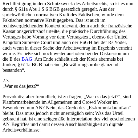
Rechtfertigung in dem Schutzzweck des Arbeitsrechts, so ist es nun
durch § 611a Abs 1 S 6 BGB gesetzlich geregelt. Aus der
sprichwörtlichen normativen Kraft des Faktischen, wurde dem
Faktischen normative Kraft gegeben. Das ist auch im
rechtsvergleichenden Kontext relevant, denn auch der französische
Kassationsgerichtshof urteilte, die praktische Durchführung des
Vertrages habe Vorrang vor dem Vertragstext,
ebenso der United
Kingdom Supreme Court
und auch der EuGH bei der Rs Yodel,
auch wenn in dieser Sache der Arbeitsvertrag im Ergebnis verneint
wurde. Es ließe sich noch weiter ausholen bei der Diskussion um
die E des
BAG
. Am Ende schließt sich der Kreis abermals bei
Junker, § 611a BGB hat seine „Bewährungsprobe glänzend
bestanden“.
2.3.
„War es das jetzt?“
Provokativ, aber freundlich, ist zu fragen,
„War es das jetzt?“
, sind
Plattformarbeitende im Allgemeinen und Crowd Worker im
Besonderen nun AN? Nein, das Credo des
„Es-kommt-darauf-an“
bleibt. Das muss jedoch nicht unerträglich sein: Was das Urteil
gebracht hat, ist eine zeitgemäße Interpretation
des viel gescholtenen
AN-Begriffes und damit dessen Anschlussfähigkeit an digitale
Arbeitsverhältnisse.