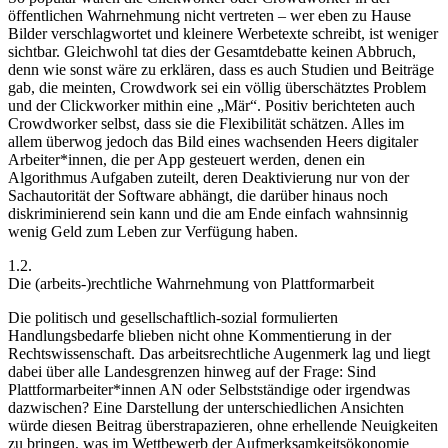
öffentlichen Wahrnehmung nicht vertreten – wer eben zu Hause
Bilder verschlagwortet und kleinere Werbetexte schreibt, ist weniger
sichtbar. Gleichwohl tat dies der Gesamtdebatte keinen Abbruch,
denn wie sonst wäre zu erklären, dass es auch Studien und Beiträge
gab, die meinten, Crowdwork sei ein völlig überschätztes Problem
und der Clickworker mithin eine „Mär“.
Positiv berichteten auch
Crowdworker selbst, dass sie die Flexibilität schätzen. Alles im
allem überwog jedoch das Bild eines wachsenden Heers digitaler
Arbeiter*innen, die per App gesteuert werden, denen ein
Algorithmus Aufgaben zuteilt, deren Deaktivierung nur von der
Sachautorität der Software abhängt, die darüber hinaus noch
diskriminierend sein kann und die am Ende einfach wahnsinnig
wenig Geld zum Leben zur Verfügung haben.
1.2.
Die (arbeits-)rechtliche Wahrnehmung von Plattformarbeit
Die politisch und gesellschaftlich-sozial formulierten
Handlungsbedarfe blieben nicht ohne Kommentierung in der
Rechtswissenschaft. Das arbeitsrechtliche Augenmerk lag und liegt
dabei über alle Landesgrenzen hinweg auf der Frage: Sind
Plattformarbeiter*innen AN oder Selbstständige oder irgendwas
dazwischen? Eine Darstellung der unterschiedlichen Ansichten
würde diesen Beitrag überstrapazieren, ohne erhellende Neuigkeiten
zu bringen, was im Wettbewerb der Aufmerksamkeitsökonomie