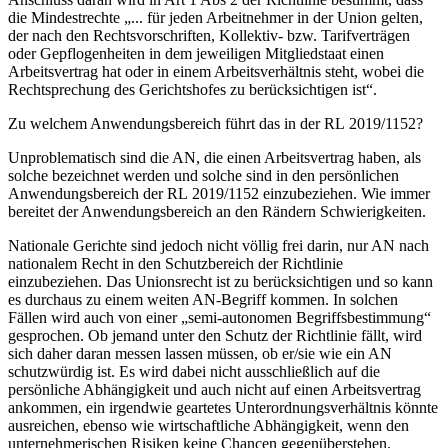
die Mindestrechte
„... für jeden Arbeitnehmer in der Union gelten,
der nach den Rechtsvorschriften, Kollektiv- bzw. Tarifverträgen
oder Gepflogenheiten in dem jeweiligen Mitgliedstaat einen
Arbeitsvertrag hat oder in einem Arbeitsverhältnis steht, wobei die
Rechtsprechung des Gerichtshofes zu berücksichtigen ist“
.
Zu welchem Anwendungsbereich führt das in der RL 2019/1152?
Unproblematisch sind die AN, die einen Arbeitsvertrag haben, als
solche bezeichnet werden und solche sind in den persönlichen
Anwendungsbereich der RL 2019/1152 einzubeziehen. Wie immer
bereitet der Anwendungsbereich an den Rändern Schwierigkeiten.
Nationale Gerichte sind jedoch nicht völlig frei darin, nur AN nach
nationalem Recht in den Schutzbereich der Richtlinie
einzubeziehen. Das Unionsrecht ist zu berücksichtigen und so kann
es durchaus zu einem weiten AN-Begriff kommen. In solchen
Fällen wird auch von einer
„semi-autonomen Begriffsbestimmung“
gesprochen.
Ob jemand unter den Schutz der Richtlinie fällt, wird
sich daher daran messen lassen müssen, ob er/sie
wie ein AN
schutzwürdig ist. Es wird dabei nicht ausschließlich auf die
persönliche Abhängigkeit
und auch nicht auf einen
Arbeitsvertrag
ankommen, ein irgendwie geartetes Unterordnungsverhältnis könnte
ausreichen, ebenso wie wirtschaftliche Abhängigkeit, wenn den
unternehmerischen Risiken keine Chancen gegenüberstehen.