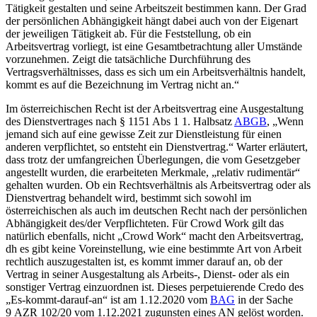
Tätigkeit gestalten und seine Arbeitszeit bestimmen kann. Der Grad
der persönlichen Abhängigkeit hängt dabei auch von der Eigenart
der jeweiligen Tätigkeit ab. Für die Feststellung, ob ein
Arbeitsvertrag vorliegt, ist eine Gesamtbetrachtung aller Umstände
vorzunehmen. Zeigt die tatsächliche Durchführung des
Vertragsverhältnisses, dass es sich um ein Arbeitsverhältnis handelt,
kommt es auf die Bezeichnung im Vertrag nicht an.“
Im österreichischen Recht ist der Arbeitsvertrag eine Ausgestaltung
des Dienstvertrages nach § 1151 Abs 1 1. Halbsatz
ABGB
,
„Wenn
jemand sich auf eine gewisse Zeit zur Dienstleistung für einen
anderen verpflichtet, so entsteht ein Dienstvertrag.“
Warter erläutert,
dass trotz der umfangreichen Überlegungen, die vom Gesetzgeber
angestellt wurden, die erarbeiteten Merkmale, „relativ rudimentär“
gehalten wurden.
Ob ein Rechtsverhältnis als Arbeitsvertrag oder als
Dienstvertrag behandelt wird, bestimmt sich sowohl im
österreichischen als auch im deutschen Recht nach der persönlichen
Abhängigkeit des/der Verpflichteten. Für Crowd Work gilt das
natürlich
ebenfalls, nicht „Crowd Work“ macht den Arbeitsvertrag,
dh es gibt keine Voreinstellung, wie eine bestimmte Art von Arbeit
rechtlich auszugestalten ist,
es kommt immer darauf an, ob der
Vertrag in seiner Ausgestaltung als Arbeits-, Dienst- oder als ein
sonstiger Vertrag einzuordnen ist. Dieses perpetuierende Credo des
„Es-kommt-darauf-an“
ist am 1.12.2020 vom
BAG
in der Sache
9 AZR 102/20 vom 1.12.2021 zugunsten eines AN gelöst worden.