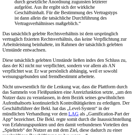
durch gesetzliche
Anordnung zugunsten letzterer
aufgelöst. Aus ihr ergibt sich der wirkliche
Geschäftsinhalt. Für die Bestimmung des Vertragstyps
ist dann allein die tatsächliche Durchführung des
Vertragsverhältnisses maßgeblich.“
Das tatsächlich gelebte Rechtsverhältnis ist dem ursprünglich
vertraglich fixierten Rechtsverhältnis, das keine Verpflichtung zur
Arbeitsleistung beinhaltete, im Rahmen der tatsächlich gelebten
Umstände entwachsen.
Diese tatsächlich gelebten Umstände ließen indes den Schluss zu,
dass der Kl nicht nur verpflichtet, sondern vor allem
als AN
verpflichtet
war. Er war persönlich abhängig, weil er sowohl
weisungsgebunden und fremdbestimmt arbeitete.
Nicht unwesentlich für die Lenkung war, dass die Plattform durch
das Sammeln von Fleißpunkten eine Anreizfunktion setzte,
„um den
Nutzer dazu zu veranlassen, in dem Bezirk seines gewöhnlichen
Aufenthaltsorts kontinuierlich Kontrolltätigkeiten zu erledigen. Der
Geschäftsführer der Bekl. hat das „Level-System“ in der
mündlichen Verhandlung vor dem
LAG
als „Gamification-Part der
App“ bezeichnet. Die Bekl. regte somit durch die Inaussichtstellung
von Erfahrungspunkten und den damit verbundenen Vorteilen den
„Spieltrieb“ der Nutzer an mit dem Ziel, diese dadurch zu einer