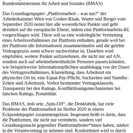
Bundesministeriums für Arbeit und Soziales (BMAS)
Das Grundlagenpapier „Plattformarbeit – was tun?“ der
Arbeiterkammer Wien von Gruber-Risak, Warter und Berger vom
September 2020 nennt hier alle wesentlichen Punkte und geht
dezidiert auf die europäische Ebene, indem eine Plattformarbeits-RL
vorgeschlagen wird.
Diese soll ua eine widerlegliche Vermutung
eines Arbeitsverhältnisses zur Plattform enthalten, gerade weil bei
der Plattform alle Informationen zusammenlaufen und die gelebte
Vertragspraxis sonst schwer nachweisbar ist. Daneben wird
empfohlen, weitere Punkte aufzunehmen, die nicht nur auf AN,
sondern auch auf arbeitnehmerähnliche Personen passen könnten,
wie beispielsweise Informationspflichten unabhängig von der Dauer
des Vertragsverhältnisses, Klarstellung, dass Arbeitsort ein
physischer Ort ist, eine Equal-Pay-Pflicht, Suchzeiten und Standby-
Zeiten sind Arbeitszeit, Verbot bestimmter Vertragsklauseln,
Transparenz bei den Ratings, Konfliktlösungsmechanismen bei
falschen Ratings, Portabilität.
Das BMAS, insb sein
„Spin-Off“
, die
Denkfabrik
, hat viele
Probleme der Plattformarbeit im Herbst 2020 in einem
Eckpunktepapier zusammengefasst.
Insgesamt heißt es darin, dass
die Plattformen, die nicht nur vermitteln, sondern viel
Gestaltungsmacht gegenüber Plattformarbeiter*innen haben, stärker
in die Verantwortung zu nehmen sind. Konkretisiert wird es durch