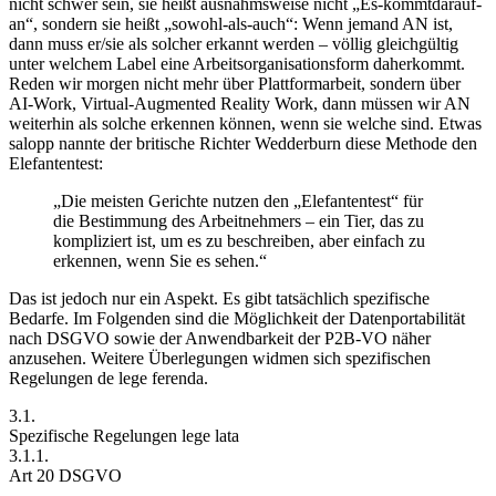
nicht schwer sein, sie heißt ausnahmsweise nicht
„Es-kommtdarauf-
an“
, sondern sie heißt
„sowohl-als-auch“
: Wenn jemand AN ist,
dann muss er/sie als solcher erkannt werden – völlig gleichgültig
unter welchem
Label
eine Arbeitsorganisationsform daherkommt.
Reden wir morgen nicht mehr über Plattformarbeit, sondern über
AI-Work
,
Virtual-Augmented Reality Work
, dann müssen wir
AN
weiterhin als solche erkennen können, wenn sie welche sind. Etwas
salopp nannte der britische Richter
Wedderburn
diese Methode den
Elefantentest:
„Die meisten Gerichte nutzen den „Elefantentest“ für
die Bestimmung des Arbeitnehmers – ein Tier, das zu
kompliziert ist, um es zu beschreiben, aber einfach zu
erkennen, wenn Sie es sehen.“
Das ist jedoch nur ein Aspekt. Es gibt tatsächlich spezifische
Bedarfe. Im Folgenden sind die Möglichkeit der Datenportabilität
nach DSGVO sowie der Anwendbarkeit der P2B-VO näher
anzusehen. Weitere Überlegungen widmen sich spezifischen
Regelungen
de lege ferenda
.
3.1.
Spezifische Regelungen lege lata
3.1.1.
Art 20 DSGVO