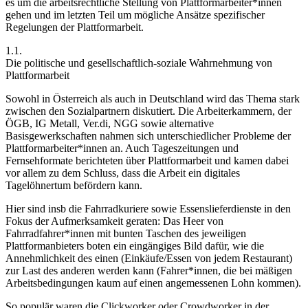
es um die arbeitsrechtliche Stellung von Plattformarbeiter*innen
gehen und im letzten Teil um mögliche Ansätze spezifischer
Regelungen der Plattformarbeit.
1.1.
Die politische und gesellschaftlich-soziale Wahrnehmung von
Plattformarbeit
Sowohl in Österreich als auch in Deutschland wird das Thema stark
zwischen den Sozialpartnern diskutiert.
Die Arbeiterkammern, der
ÖGB, IG Metall, Ver.di, NGG sowie alternative
Basisgewerkschaften nahmen sich unterschiedlicher Probleme der
Plattformarbeiter*innen an.
Auch Tageszeitungen und
Fernsehformate berichteten über Plattformarbeit und kamen dabei
vor allem zu dem Schluss, dass die Arbeit ein digitales
Tagelöhnertum befördern kann.
Hier sind insb die Fahrradkuriere sowie Essenslieferdienste in den
Fokus der Aufmerksamkeit geraten: Das Heer von
Fahrradfahrer*innen mit bunten Taschen des jeweiligen
Plattformanbieters boten ein eingängiges Bild dafür, wie die
Annehmlichkeit des einen (Einkäufe/Essen von jedem Restaurant)
zur Last des anderen werden kann (Fahrer*innen, die bei mäßigen
Arbeitsbedingungen kaum auf einen angemessenen Lohn kommen).
So populär waren die Clickworker oder Crowdworker in der