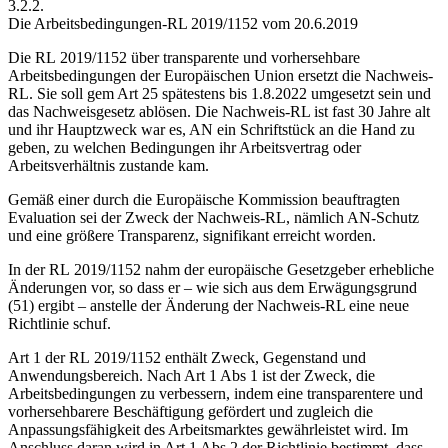
3.2.2.
Die Arbeitsbedingungen-RL 2019/1152 vom 20.6.2019
Die RL 2019/1152 über transparente und vorhersehbare
Arbeitsbedingungen der Europäischen Union ersetzt die Nachweis-
RL. Sie soll gem Art 25 spätestens bis 1.8.2022 umgesetzt sein und
das Nachweisgesetz ablösen. Die Nachweis-RL ist fast 30 Jahre alt
und ihr Hauptzweck war es, AN ein Schriftstück an die Hand zu
geben, zu welchen Bedingungen ihr Arbeitsvertrag oder
Arbeitsverhältnis zustande kam.
Gemäß einer durch die Europäische Kommission beauftragten
Evaluation sei der Zweck der Nachweis-RL, nämlich AN-Schutz
und eine größere Transparenz, signifikant erreicht worden.
In der RL 2019/1152 nahm der europäische Gesetzgeber erhebliche
Änderungen vor, so dass er – wie sich aus dem Erwägungsgrund
(51) ergibt – anstelle der Änderung der Nachweis-RL eine neue
Richtlinie schuf.
Art 1 der RL 2019/1152 enthält Zweck, Gegenstand und
Anwendungsbereich. Nach Art 1 Abs 1 ist der Zweck, die
Arbeitsbedingungen zu verbessern, indem eine transparentere und
vorhersehbarere Beschäftigung gefördert und zugleich die
Anpassungsfähigkeit des Arbeitsmarktes gewährleistet wird. Im
Anschluss daran wird in Art 1 Abs 2 der
Richtlinie bestimmt, dass