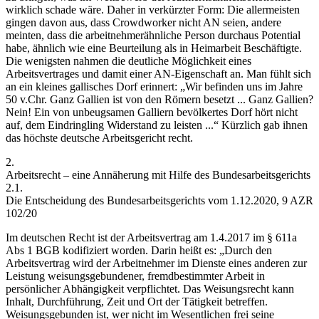
wirklich schade wäre. Daher in verkürzter
Form: Die allermeisten
gingen davon aus, dass Crowdworker nicht AN seien, andere
meinten, dass die arbeitnehmerähnliche Person durchaus Potential
habe, ähnlich wie eine Beurteilung als in Heimarbeit Beschäftigte.
Die wenigsten nahmen die deutliche Möglichkeit eines
Arbeitsvertrages und damit einer AN-Eigenschaft an.
Man fühlt sich
an ein kleines gallisches Dorf erinnert:
„Wir befinden uns im Jahre
50 v.Chr. Ganz Gallien ist von den Römern besetzt ... Ganz Gallien?
Nein! Ein von unbeugsamen Galliern bevölkertes Dorf hört nicht
auf, dem Eindringling Widerstand zu leisten ...“
Kürzlich gab ihnen
das höchste deutsche Arbeitsgericht recht.
2.
Arbeitsrecht – eine Annäherung mit Hilfe des Bundesarbeitsgerichts
2.1.
Die Entscheidung des Bundesarbeitsgerichts vom 1.12.2020, 9 AZR
102/20
Im deutschen Recht ist der Arbeitsvertrag am 1.4.2017 im § 611a
Abs 1 BGB kodifiziert worden. Darin heißt es:
„Durch den
Arbeitsvertrag wird der Arbeitnehmer im Dienste eines anderen zur
Leistung weisungsgebundener, fremdbestimmter Arbeit in
persönlicher Abhängigkeit verpflichtet. Das Weisungsrecht kann
Inhalt, Durchführung, Zeit und Ort der Tätigkeit betreffen.
Weisungsgebunden ist, wer nicht im Wesentlichen frei seine