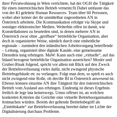
ihrer Privatwohnung in Wien verrichtete, hat der OGH
die Tätigkeit
für einen österreichischen Betrieb verneint.9) Dabei umfasste das
von der Kl geleitete Human Resources- Team über 60 Personen,
wobei aber keiner der ihr unmittelbar zugeordneten AN in
Österreich arbeitete. Die Kommunikation erfolgte via Skype und
sonstiger elektronischer Medien. Weiterhin offen ist damit, wie
Konstellationen zu beurteilen sind, in denen mehrere AN in
Österreich zwar ohne „greifbare“ betriebliche Organisation, aber
doch in organisierter Weise, nämlich durch eine einheitliche
regionale – zumindest den inländischen Arbeitsvorgang betreffende
– Leitung, organisiert über digitale Kanäle, eine gemeinsame
Dienstleis tung erbringen. MaW: Kann auch eine „virtuelle“, auf das
Inland bezogene betriebliche Organisation ausreichen? Mosler
und
Gruber-Risak
folgend, spricht vor allem mit Blick auf den Zweck
der Betriebsverfassung vieles dafür, nicht zwingend physische
Betriebsgebäude etc zu verlangen. Folgt man dem, so spielt es auch
nicht zwingend eine Rolle, ob der/die BI in Österreich anwesend ist.
Ebenso können einzelne AN ihre Tätigkeit für den österreichischen
Betrieb vom Ausland aus erbringen.
Eindeutig ist dieses Ergebnis
freilich de lege lata keineswegs. Umso offener ist, an welchen
konkreten Kriterien die Gerichte eine virtuelle Betriebsorganisation
festmachen würden. Bereits der geltende Betriebsbegriff als
„Eintrittskarte“ zur Betriebsverfassung bereitet daher im Lichte der
Digitalisierung durchaus Probleme.