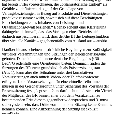
hat bereits Firlei vorgeschlagen, die „organisatorische Einheit“ als
Gebilde zu definieren, das „auf der Grundlage von
Vertragsbeziehungen in Bezug auf Produkte und Dienstleistungen
produktiv zusammenwirkt, soweit sich auf diese Beschäftigten
Entscheidungen eines Inhabers von Leistungs- und
Organisationsgewalt beziehen.“
Ebenso scheint eine Klarstellung
dahingehend sinnvoll, dass das Vorliegen eines Betriebs nicht
dadurch ausgeschlossen wird, dass der/die BI die Leitungsfunktion
über virtuelle Kanäle – gegebenenfalls vom Ausland aus – ausübt.
Darüber hinaus scheinen ausdrückliche Regelungen zur Zulässigkeit
virtueller Versammlungen und Sitzungen der Belegschaftsorgane
geboten. Dabei könnte die neue deutsche Regelung des § 30
BetrVG jedenfalls eine Orientierung bieten: Demnach finden die
Sitzungen des BR zwar grundsätzlich als Präsenzsitzung statt
(Abs 1), kann aber die Teilnahme unter drei kumulativen
Voraussetzungen auch mittels Video- oder Telefonkonferenz
erfolgen: 1. die Voraussetzungen für eine virtuelle Teilnahme
müssen in der Geschäftsordnung unter Sicherung des Vorrangs der
Präsenzsitzung festgelegt sein, 2. es darf nicht mindestens ein Viertel
der Mitglieder des BR binnen einer von dem Vorsitzenden zu
bestimmenden Frist diesem gegenüber widersprechen und 3. muss
sichergestellt sein, dass Dritte vom Inhalt der Sitzung keine Kenntnis
nehmen können. Eine Aufzeichnung der Sitzung ist explizit
unzulässig.