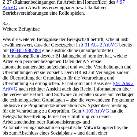
Z 27 (Rahmenbedingungen für Arbeit im Homeoffice) des
§ 97
ArbVG
zum Abschluss erzwingbarer
bzw fakultativer
Betriebsvereinbarungen eine Rolle spielen.
3.2.
Weitere Befugnisse
Was die weiteren Befugnisse der Belegschaft betrifft, scheint insb
erwähnenswert, dass der Gesetzgeber in
§ 91 Abs 2 ArbVG
bereits
mit
BGBl 1986/394
eine ausdrückliche (unaufgeforderte)
Informationspflicht des/der BI dahingehend normiert hat, welche
Arten von personenbezogenen Daten der AN er/sie
automationsunterstützt aufzeichnet und welche Verarbeitungen und
Übermittlungen er/ sie vorsieht. Dem BR ist auf Verlangen zudem
die Überprüfung der Grundlagen für die Verarbeitung und
Übermittlung zu ermöglichen.
Er hat somit auf Basis des
§ 91 Abs 2
ArbVG
nach richtiger Ansicht auch das Recht, Informationen über
die verwendete Hard- und Software zu erhalten sowie auf Verlangen
die technologischen Grundlagen – also die verwendeten Programme
inklusive die Programmdokumentation bzw Systembeschreibung –
für die Verarbeitung zu überprüfen.
Gem
§ 109 ArbVG
hat die
Belegschaftsvertretung ferner bei Einführung von neuen
Arbeitsmethoden oder Rationalisierungs- und
Automatisierungsmaßnahmen spezifische Mitwirkungsrechte, die
bis zum Abschluss eines Sozialplans – und damit einer