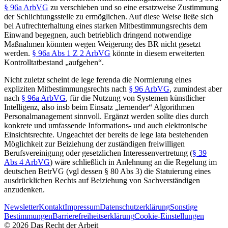
§ 96a ArbVG
zu verschieben und so eine ersatzweise Zustimmung
der Schlichtungsstelle zu ermöglichen. Auf diese Weise ließe sich
bei Aufrechterhaltung eines starken Mitbestimmungsrechts dem
Einwand begegnen, auch betrieblich dringend notwendige
Maßnahmen könnten wegen Weigerung des BR nicht gesetzt
werden.
§ 96a Abs 1 Z 2 ArbVG
könnte in diesem erweiterten
Kontrolltatbestand „aufgehen“.
Nicht zuletzt scheint de lege ferenda die Normierung eines
expliziten Mitbestimmungsrechts nach
§ 96 ArbVG
, zumindest aber
nach
§ 96a ArbVG
, für die Nutzung von Systemen künstlicher
Intelligenz, also insb beim Einsatz „lernender“ Algorithmen
Personalmanagement sinnvoll.
Ergänzt werden sollte dies durch
konkrete und umfassende Informations- und auch elektronische
Einsichtsrechte. Ungeachtet der bereits de lege lata bestehenden
Möglichkeit zur Beiziehung der zuständigen freiwilligen
Berufsvereinigung oder gesetzlichen Interessenvertretung (
§ 39
Abs 4 ArbVG
) wäre schließlich in Anlehnung an die Regelung im
deutschen BetrVG (vgl dessen § 80 Abs 3) die Statuierung eines
ausdrücklichen Rechts auf Beiziehung von Sachverständigen
anzudenken.
Newsletter
Kontakt
Impressum
Datenschutzerklärung
Sonstige
Bestimmungen
Barrierefreiheitserklärung
Cookie-Einstellungen
©
2026
Das Recht der Arbeit