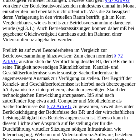
Zulässigkeit virtueller Sitzungen. Letztere sind gem
§ 67 ArbVG
von dem/ der Betriebsratsvorsitzenden mindestens einmal im Monat
einzuberufen und ebenfalls nicht öffentlich.
Was die Zulässigkeit
deren Verlagerung in den virtuellen Raum betrifft, gilt im Kern
Vergleichbares, wie es bereits zur Betriebsversammlung dargelegt
wurde (vgl 3.1.). Auch Betriebsratssitzungen können daher mE bei
gegebener Gleichwertigkeit durchaus auch im Rahmen einer
Videokonferenz abgehalten werden.
Freilich ist auf zwei Besonderheiten im Vergleich zur
Betriebsversammlung hinzuweisen: Zum einen normiert
§ 72
ArbVG
ausdrücklich die Verpflichtung des/der BI, dem BR die für
seine Tätigkeit notwendigen Räumlichkeiten, Kanzlei- und
Geschäftserfordernisse sowie sonstige Sacherfordernisse in
angemessenem Ausmaß zur Verfügung zu stellen. Der Begriff der
Kanzlei- und Geschäftserfordernisse ist hierbei nach überzeugender
hA dynamisch zu interpretieren, also dem jeweiligen Stand der
technologischen Entwicklung anzupassen.
IdS sind nach
zutreffender Rsp etwa auch Computer und Mobiltelefone als
Sacherfordernisse iSd
§ 72 ArbVG
zu gewähren, soweit dies unter
Berücksichtigung der Bedürfnisse des BR und der wirtschaftlichen
Leistungsfähigkeit des Betriebs angemessen ist.
Ebenso kann in
diesem Lichte aber Anspruch auf Beistellung der für die
Durchführung virtueller Sitzungen nötigen Infrastruktur, wie
Internetzugang, Webcam und Videokonferenz-Software, bestehen.