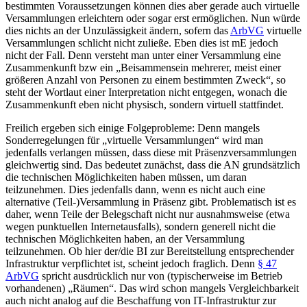
bestimmten Voraussetzungen können dies aber gerade auch virtuelle
Versammlungen erleichtern oder sogar erst ermöglichen. Nun würde
dies nichts an der Unzulässigkeit ändern, sofern das
ArbVG
virtuelle
Versammlungen schlicht nicht zuließe. Eben dies ist mE jedoch
nicht der Fall. Denn versteht man unter einer Versammlung eine
Zusammenkunft bzw ein „Beisammensein mehrerer, meist einer
größeren Anzahl von Personen zu einem bestimmten Zweck“,
so
steht der Wortlaut einer Interpretation nicht entgegen, wonach die
Zusammenkunft eben nicht physisch, sondern virtuell stattfindet.
Freilich ergeben sich einige Folgeprobleme: Denn mangels
Sonderregelungen für „virtuelle Versammlungen“ wird man
jedenfalls verlangen müssen, dass diese mit Präsenzversammlungen
gleichwertig sind. Das bedeutet zunächst, dass die AN grundsätzlich
die technischen Möglichkeiten haben müssen, um
daran
teilzunehmen.
Dies jedenfalls dann, wenn es nicht auch eine
alternative (Teil-)Versammlung in Präsenz gibt. Problematisch ist es
daher, wenn Teile der Belegschaft nicht nur ausnahmsweise (etwa
wegen punktuellen Internetausfalls),
sondern generell nicht die
technischen Möglichkeiten haben, an der Versammlung
teilzunehmen. Ob hier der/die BI zur Bereitstellung entsprechender
Infrastruktur verpflichtet ist, scheint jedoch fraglich. Denn
§ 47
ArbVG
spricht ausdrücklich nur von (typischerweise im Betrieb
vorhandenen) „Räumen“. Das wird schon mangels Vergleichbarkeit
auch nicht analog auf die Beschaffung von IT-Infrastruktur zur