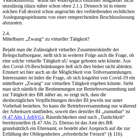
Videokonferenz“ selbst bei Widerspruch einzelner Mitglieder nicht
unzulässig (dazu näher schon oben 2.1.).
Dennoch ist in einem
solchen Fall derzeit schon angesichts des verbleibenden rechtlichen
Auslegungsspielraums von einer entsprechenden Beschlussfassung
abzuraten.
2.4.
Mittelbarer „Zwang“ zu virtueller Tätigkeit?
Bejaht man die Zulässigkeit virtueller Zusammenkünfte der
Belegschaftsorgane, stellt sich in weiterer Folge auch die Frage, ob
eine solche virtuelle Tätigkeit uU sogar geboten sein könnte. Aus
den Covid-19-Beschränkungen ließ sich dies bisher nicht ableiten.
Erinnert sei hier auch an die Möglichkeit von Teilversammlungen.
Interessanter ist indes die Frage, ob sich losgelöst von Covid-19 ein
mittelbarer „Zwang“ zur virtuellen Tätigkeit ergeben könnte. Sieht
man sich nämlich die Bestimmungen zur Betriebsversammlung und
zur Tätigkeit des BR näher an, so zeigt sich, dass die
diesbezüglichen Verpflichtungen des/der BI jeweils nur unter
Vorbehalt bestehen. So kann die Betriebsversammlung nur während
der Arbeitszeit stattfinden, soweit dies dem/der BI „zumutbar“ ist
(
§ 47 Abs 1 ArbVG
), Räumlichkeiten sind nach „Tunlichkeit“
bereitzustellen (§ 47 Abs 2). Ebenso ist das Amt des BR
grundsätzlich ein Ehrenamt, es besteht aber Anspruch auf die zur
Erfüllung der Obliegenheiten „erforderliche Freizeit“ (§ 116).