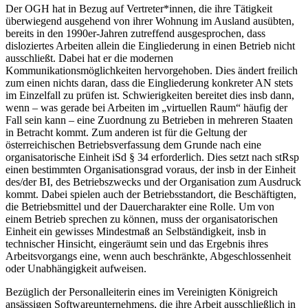
Der OGH hat in Bezug auf Vertreter*innen, die ihre Tätigkeit
überwiegend ausgehend von ihrer Wohnung im Ausland ausübten,
bereits in den 1990er-Jahren zutreffend ausgesprochen, dass
disloziertes
Arbeiten allein die Eingliederung in einen Betrieb nicht
ausschließt. Dabei hat er die modernen
Kommunikationsmöglichkeiten hervorgehoben.
Dies ändert freilich
zum einen nichts daran, dass die Eingliederung konkreter AN stets
im Einzelfall zu prüfen ist.
Schwierigkeiten bereitet dies insb dann,
wenn – was gerade bei Arbeiten im „virtuellen Raum“ häufig der
Fall sein kann – eine Zuordnung zu Betrieben in mehreren Staaten
in Betracht kommt.
Zum anderen ist für die Geltung der
österreichischen Betriebsverfassung dem Grunde nach eine
organisatorische Einheit iSd § 34 erforderlich. Dies setzt nach stRsp
einen bestimmten Organisationsgrad voraus, der insb in der Einheit
des/der BI, des Betriebszwecks und der Organisation zum Ausdruck
kommt.
Dabei spielen auch der Betriebsstandort, die Beschäftigten,
die Betriebsmittel und der Dauercharakter eine Rolle. Um von
einem Betrieb sprechen zu können, muss der organisatorischen
Einheit ein gewisses Mindestmaß an Selbständigkeit, insb in
technischer Hinsicht, eingeräumt sein und das Ergebnis ihres
Arbeitsvorgangs eine, wenn auch beschränkte, Abgeschlossenheit
oder Unabhängigkeit aufweisen.
Bezüglich der Personalleiterin eines im Vereinigten Königreich
ansässigen Softwareunternehmens, die ihre Arbeit ausschließlich in