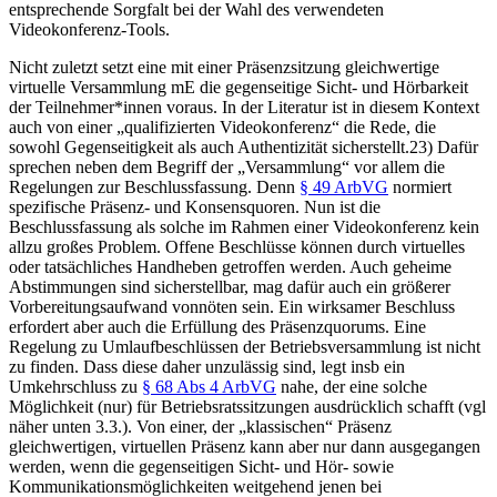
entsprechende Sorgfalt bei der Wahl des verwendeten
Videokonferenz-Tools.
Nicht zuletzt setzt eine mit einer Präsenzsitzung gleichwertige
virtuelle Versammlung mE die gegenseitige Sicht- und Hörbarkeit
der Teilnehmer*innen voraus. In der Literatur ist in diesem Kontext
auch von einer „qualifizierten Videokonferenz“ die Rede, die
sowohl Gegenseitigkeit als auch Authentizität sicherstellt.23)
Dafür
sprechen neben dem Begriff der „Versammlung“ vor allem die
Regelungen zur Beschlussfassung. Denn
§ 49 ArbVG
normiert
spezifische Präsenz- und Konsensquoren. Nun ist die
Beschlussfassung als solche im Rahmen einer Videokonferenz kein
allzu großes Problem. Offene Beschlüsse können durch virtuelles
oder tatsächliches Handheben getroffen werden. Auch geheime
Abstimmungen
sind sicherstellbar, mag dafür auch ein größerer
Vorbereitungsaufwand vonnöten sein. Ein wirksamer Beschluss
erfordert aber auch die Erfüllung des Präsenzquorums. Eine
Regelung zu Umlaufbeschlüssen der Betriebsversammlung ist nicht
zu finden. Dass diese daher unzulässig sind, legt insb ein
Umkehrschluss zu
§ 68 Abs 4 ArbVG
nahe, der eine solche
Möglichkeit (nur) für Betriebsratssitzungen ausdrücklich schafft (vgl
näher unten 3.3.). Von einer, der „klassischen“ Präsenz
gleichwertigen, virtuellen Präsenz kann aber nur dann ausgegangen
werden, wenn die gegenseitigen Sicht- und Hör- sowie
Kommunikationsmöglichkeiten weitgehend jenen bei