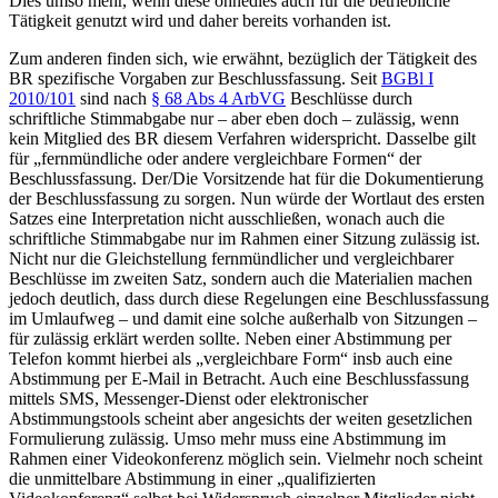
Dies umso mehr, wenn diese ohnedies auch für die betriebliche
Tätigkeit genutzt wird und daher bereits vorhanden ist.
Zum anderen finden sich, wie erwähnt, bezüglich der Tätigkeit des
BR spezifische Vorgaben zur Beschlussfassung. Seit
BGBl I
2010/101
sind nach
§ 68 Abs 4 ArbVG
Beschlüsse durch
schriftliche Stimmabgabe nur – aber eben doch – zulässig, wenn
kein Mitglied des BR diesem Verfahren widerspricht. Dasselbe gilt
für „fernmündliche oder andere vergleichbare Formen“ der
Beschlussfassung. Der/Die Vorsitzende hat für die Dokumentierung
der Beschlussfassung zu sorgen. Nun würde der Wortlaut des ersten
Satzes eine Interpretation nicht ausschließen, wonach auch die
schriftliche Stimmabgabe nur im Rahmen einer Sitzung zulässig ist.
Nicht nur die Gleichstellung fernmündlicher und vergleichbarer
Beschlüsse im zweiten Satz, sondern auch die Materialien machen
jedoch deutlich, dass durch diese Regelungen eine Beschlussfassung
im Umlaufweg – und damit eine solche außerhalb von Sitzungen –
für zulässig erklärt werden sollte.
Neben einer Abstimmung per
Telefon
kommt hierbei als „vergleichbare Form“ insb auch eine
Abstimmung per E-Mail in Betracht. Auch eine Beschlussfassung
mittels SMS, Messenger-Dienst oder elektronischer
Abstimmungstools scheint aber angesichts der weiten gesetzlichen
Formulierung zulässig. Umso mehr muss eine Abstimmung im
Rahmen einer Videokonferenz möglich sein. Vielmehr noch scheint
die unmittelbare Abstimmung in einer „qualifizierten