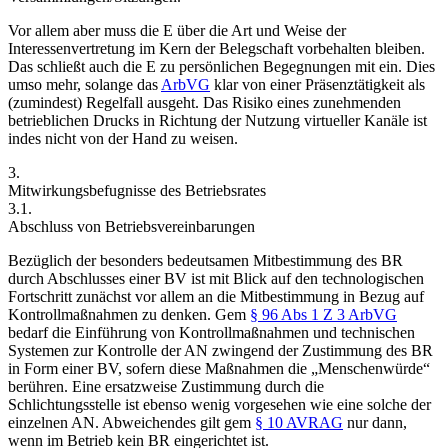
Vor allem aber muss die E über die Art und Weise der
Interessenvertretung im Kern der Belegschaft vorbehalten bleiben.
Das schließt auch die E zu persönlichen Begegnungen mit ein. Dies
umso mehr, solange das
ArbVG
klar von einer Präsenztätigkeit als
(zumindest) Regelfall ausgeht. Das Risiko eines zunehmenden
betrieblichen Drucks in Richtung der Nutzung virtueller Kanäle ist
indes nicht von der Hand zu weisen.
3.
Mitwirkungsbefugnisse des Betriebsrates
3.1.
Abschluss von Betriebsvereinbarungen
Bezüglich der besonders bedeutsamen Mitbestimmung des BR
durch Abschlusses einer BV ist mit Blick auf den technologischen
Fortschritt zunächst vor allem an die Mitbestimmung in Bezug auf
Kontrollmaßnahmen zu denken. Gem
§ 96 Abs 1 Z 3 ArbVG
bedarf die Einführung von Kontrollmaßnahmen und technischen
Systemen zur Kontrolle der AN zwingend der Zustimmung des BR
in Form einer BV, sofern diese Maßnahmen die „Menschenwürde“
berühren. Eine ersatzweise Zustimmung durch die
Schlichtungsstelle ist ebenso wenig vorgesehen wie eine solche der
einzelnen AN. Abweichendes gilt gem
§ 10 AVRAG
nur dann,
wenn im Betrieb kein BR eingerichtet ist.