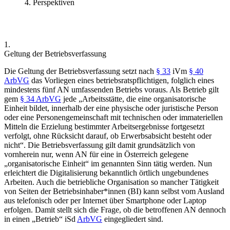
Perspektiven
1.
Geltung der Betriebsverfassung
Die Geltung der Betriebsverfassung setzt nach
§ 33
iVm
§ 40
ArbVG
das Vorliegen eines betriebsratspflichtigen, folglich eines
mindestens fünf AN umfassenden Betriebs voraus. Als Betrieb gilt
gem
§ 34 ArbVG
jede
„Arbeitsstätte, die eine organisatorische
Einheit bildet, innerhalb der eine physische oder juristische Person
oder eine Personengemeinschaft mit technischen oder immateriellen
Mitteln die Erzielung bestimmter Arbeitsergebnisse fortgesetzt
verfolgt, ohne Rücksicht darauf, ob Erwerbsabsicht besteht oder
nicht“
. Die Betriebsverfassung gilt damit grundsätzlich von
vornherein nur, wenn AN
für eine in Österreich gelegene
„organisatorische Einheit“ im genannten Sinn tätig werden.
Nun
erleichtert die Digitalisierung bekanntlich örtlich ungebundenes
Arbeiten. Auch die betriebliche Organisation so mancher Tätigkeit
von Seiten der Betriebsinhaber*innen (BI) kann selbst vom Ausland
aus telefonisch oder per Internet über Smartphone oder Laptop
erfolgen. Damit stellt sich die Frage, ob die betroffenen AN dennoch
in einen „Betrieb“ iSd
ArbVG
eingegliedert sind.