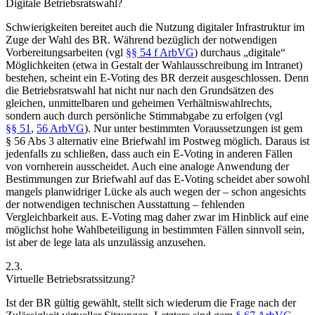
Digitale Betriebsratswahl?
Schwierigkeiten bereitet auch die Nutzung digitaler Infrastruktur im
Zuge der Wahl des BR. Während bezüglich der notwendigen
Vorbereitungsarbeiten (vgl
§§ 54 f ArbVG
) durchaus „digitale“
Möglichkeiten (etwa in Gestalt der Wahlausschreibung im Intranet)
bestehen, scheint ein E-Voting des BR derzeit ausgeschlossen. Denn
die Betriebsratswahl hat nicht nur nach den Grundsätzen des
gleichen, unmittelbaren und geheimen Verhältniswahlrechts,
sondern auch durch persönliche Stimmabgabe zu erfolgen (vgl
§§ 51
,
56 ArbVG
). Nur unter bestimmten Voraussetzungen ist gem
§ 56 Abs 3 alternativ eine Briefwahl im Postweg möglich.
Daraus ist
jedenfalls zu schließen, dass auch ein E-Voting in anderen Fällen
von vornherein ausscheidet. Auch eine analoge Anwendung der
Bestimmungen zur Briefwahl auf das E-Voting scheidet aber sowohl
mangels planwidriger Lücke als auch wegen der – schon angesichts
der notwendigen technischen Ausstattung – fehlenden
Vergleichbarkeit aus. E-Voting mag daher zwar im Hinblick auf eine
möglichst hohe Wahlbeteiligung in bestimmten Fällen sinnvoll sein,
ist aber de lege lata als unzulässig anzusehen.
2.3.
Virtuelle Betriebsratssitzung?
Ist der BR gültig gewählt, stellt sich wiederum die Frage nach der