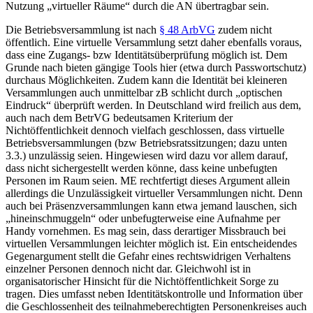
Nutzung „virtueller Räume“ durch die AN übertragbar sein.
Die Betriebsversammlung ist nach
§ 48 ArbVG
zudem nicht
öffentlich. Eine virtuelle Versammlung setzt daher ebenfalls voraus,
dass eine Zugangs- bzw Identitätsüberprüfung möglich ist. Dem
Grunde nach bieten gängige Tools hier (etwa durch Passwortschutz)
durchaus Möglichkeiten. Zudem kann die Identität bei kleineren
Versammlungen auch unmittelbar zB schlicht durch „optischen
Eindruck“ überprüft werden.
In Deutschland wird freilich aus dem,
auch nach dem BetrVG
bedeutsamen Kriterium der
Nichtöffentlichkeit dennoch vielfach geschlossen, dass virtuelle
Betriebsversammlungen (bzw Betriebsratssitzungen; dazu unten
3.3.) unzulässig seien. Hingewiesen wird dazu vor allem darauf,
dass nicht sichergestellt werden könne, dass keine unbefugten
Personen im Raum seien.
ME rechtfertigt dieses Argument allein
allerdings die Unzulässigkeit virtueller Versammlungen nicht.
Denn
auch bei Präsenzversammlungen kann etwa jemand lauschen, sich
„hineinschmuggeln“ oder unbefugterweise eine Aufnahme per
Handy vornehmen.
Es mag sein, dass derartiger Missbrauch bei
virtuellen Versammlungen leichter möglich ist. Ein entscheidendes
Gegenargument stellt die Gefahr eines rechtswidrigen Verhaltens
einzelner Personen dennoch nicht dar. Gleichwohl ist in
organisatorischer Hinsicht für die Nichtöffentlichkeit Sorge zu
tragen. Dies umfasst neben Identitätskontrolle und Information über
die Geschlossenheit des teilnahmeberechtigten Personenkreises auch