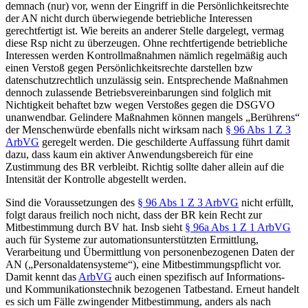
demnach (nur) vor, wenn der Eingriff in die Persönlichkeitsrechte
der AN nicht durch überwiegende betriebliche Interessen
gerechtfertigt ist.
Wie bereits an anderer Stelle dargelegt,
vermag
diese Rsp nicht zu überzeugen. Ohne rechtfertigende betriebliche
Interessen werden Kontrollmaßnahmen nämlich regelmäßig auch
einen Verstoß gegen Persönlichkeitsrechte darstellen bzw
datenschutzrechtlich unzulässig sein. Entsprechende Maßnahmen
dennoch zulassende Betriebsvereinbarungen sind folglich mit
Nichtigkeit behaftet bzw wegen Verstoßes gegen die DSGVO
unanwendbar. Gelindere Maßnahmen können mangels „Berührens“
der Menschenwürde ebenfalls nicht wirksam nach
§ 96 Abs 1 Z 3
ArbVG
geregelt werden. Die geschilderte Auffassung führt damit
dazu, dass kaum ein aktiver Anwendungsbereich für eine
Zustimmung des BR verbleibt. Richtig sollte daher allein auf die
Intensität der Kontrolle abgestellt werden.
Sind die Voraussetzungen des
§ 96 Abs 1 Z 3 ArbVG
nicht erfüllt,
folgt daraus freilich noch nicht, dass der BR kein Recht zur
Mitbestimmung durch BV hat. Insb sieht
§ 96a Abs 1 Z 1 ArbVG
auch für Systeme zur automationsunterstützten Ermittlung,
Verarbeitung und Übermittlung von personenbezogenen Daten der
AN („Personaldatensysteme“), eine Mitbestimmungspflicht vor.
Damit kennt das
ArbVG
auch einen spezifisch auf Informations-
und Kommunikationstechnik bezogenen Tatbestand. Erneut handelt
es sich um Fälle zwingender Mitbestimmung, anders als nach