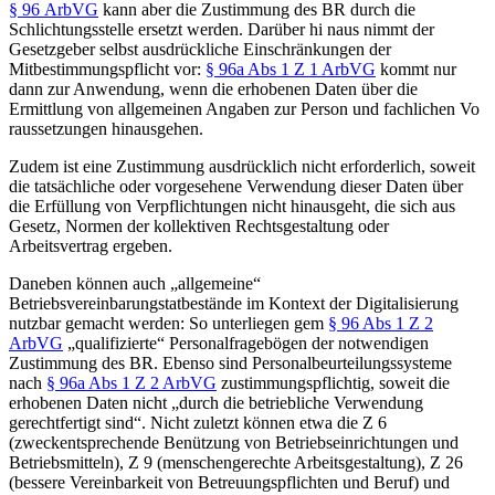
§ 96 ArbVG
kann aber die Zustimmung des BR durch die
Schlichtungsstelle ersetzt werden. Darüber hi naus nimmt der
Gesetzgeber selbst ausdrückliche Einschränkungen der
Mitbestimmungspflicht vor:
§ 96a Abs 1 Z 1 ArbVG
kommt nur
dann zur Anwendung, wenn die erhobenen Daten über die
Ermittlung von allgemeinen Angaben zur Person und fachlichen Vo
raussetzungen hinausgehen.
Zudem ist eine Zustimmung ausdrücklich nicht erforderlich, soweit
die tatsächliche oder vorgesehene Verwendung dieser Daten über
die Erfüllung von Verpflichtungen nicht hinausgeht, die sich aus
Gesetz, Normen der kollektiven Rechtsgestaltung oder
Arbeitsvertrag ergeben.
Daneben können auch „allgemeine“
Betriebsvereinbarungstatbestände im Kontext der Digitalisierung
nutzbar gemacht werden: So unterliegen gem
§ 96 Abs 1 Z 2
ArbVG
„qualifizierte“ Personalfragebögen der notwendigen
Zustimmung des BR. Ebenso sind Personalbeurteilungssysteme
nach
§ 96a Abs 1 Z 2 ArbVG
zustimmungspflichtig, soweit die
erhobenen Daten nicht „durch die betriebliche Verwendung
gerechtfertigt sind“. Nicht zuletzt können etwa die Z 6
(zweckentsprechende Benützung von Betriebseinrichtungen und
Betriebsmitteln), Z 9 (menschengerechte Arbeitsgestaltung), Z 26
(bessere Vereinbarkeit von Betreuungspflichten und Beruf) und