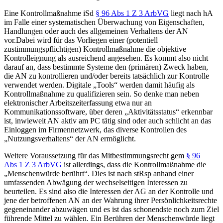
Eine Kontrollmaßnahme iSd
§ 96 Abs 1 Z 3 ArbVG
liegt nach hA
im Falle einer systematischen Überwachung von Eigenschaften,
Handlungen oder auch
des allgemeinen Verhaltens der AN
vor.
Dabei wird für das Vorliegen einer (potentiell
zustimmungspflichtigen) Kontrollmaßnahme die objektive
Kontrolleignung als ausreichend angesehen. Es kommt also nicht
darauf an, dass bestimmte Systeme den (primären) Zweck haben,
die AN zu kontrollieren und/oder bereits tatsächlich zur Kontrolle
verwendet werden.
Digitale „Tools“ werden damit häufig als
Kontrollmaßnahme zu qualifizieren sein. So denke man neben
elektronischer Arbeitszeiterfassung etwa nur an
Kommunikationssoftware, über deren „Aktivitätsstatus“ erkennbar
ist, inwieweit AN aktiv am PC tätig sind oder auch schlicht an das
Einloggen im Firmennetzwerk, das diverse Kontrollen des
„Nutzungsverhaltens“ der AN ermöglicht.
Weitere Voraussetzung für das Mitbestimmungsrecht gem
§ 96
Abs 1 Z 3 ArbVG
ist allerdings, dass die Kontrollmaßnahme die
„Menschenwürde berührt“. Dies ist nach stRsp anhand einer
umfassenden Abwägung der wechselseitigen Interessen zu
beurteilen. Es sind also die Interessen der AG an der Kontrolle und
jene der betroffenen AN an der Wahrung ihrer Persönlichkeitsrechte
gegeneinander abzuwägen und es ist das schonendste noch zum Ziel
führende Mittel zu wählen. Ein Berühren der Menschenwürde liegt