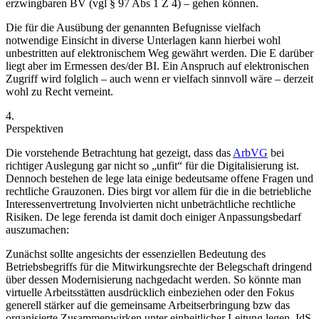
erzwingbaren BV (vgl § 97 Abs 1 Z 4) – gehen können.
Die für die Ausübung der genannten Befugnisse vielfach
notwendige Einsicht in diverse Unterlagen kann hierbei wohl
unbestritten auf elektronischem Weg gewährt werden. Die E darüber
liegt aber im Ermessen des/der BI. Ein Anspruch auf elektronischen
Zugriff wird folglich – auch wenn er vielfach sinnvoll wäre – derzeit
wohl zu Recht verneint.
4.
Perspektiven
Die vorstehende Betrachtung hat gezeigt, dass das
ArbVG
bei
richtiger Auslegung gar nicht so „unfit“ für die Digitalisierung ist.
Dennoch bestehen de lege lata einige bedeutsame offene Fragen und
rechtliche Grauzonen. Dies birgt vor allem für die in die betriebliche
Interessenvertretung Involvierten nicht unbeträchtliche rechtliche
Risiken. De lege ferenda ist damit doch einiger Anpassungsbedarf
auszumachen:
Zunächst sollte angesichts der essenziellen Bedeutung des
Betriebsbegriffs für die Mitwirkungsrechte der Belegschaft dringend
über dessen Modernisierung nachgedacht werden. So könnte man
virtuelle Arbeitsstätten ausdrücklich einbeziehen oder den Fokus
generell stärker auf die gemeinsame Arbeitserbringung bzw das
organisierte Zusammenwirken unter einheitlicher Leitung legen. IdS