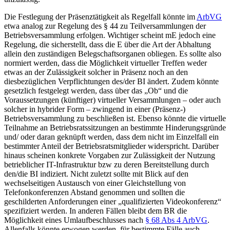
Die Festlegung der Präsenztätigkeit als Regelfall könnte im
ArbVG
etwa analog zur Regelung des § 44 zu Teilversammlungen der
Betriebsversammlung erfolgen. Wichtiger scheint mE jedoch eine
Regelung, die sicherstellt, dass die E über die Art der Abhaltung
allein den zuständigen Belegschaftsorganen obliegen. Es sollte also
normiert werden, dass die Möglichkeit virtueller Treffen weder
etwas an der Zulässigkeit solcher in Präsenz noch an den
diesbezüglichen Verpflichtungen des/der BI ändert. Zudem könnte
gesetzlich festgelegt werden, dass über das „Ob“ und die
Voraussetzungen (künftiger) virtueller Versammlungen – oder auch
solcher in hybrider Form – zwingend in einer (Präsenz-)
Betriebsversammlung zu beschließen ist. Ebenso könnte die virtuelle
Teilnahme an Betriebsratssitzungen an bestimmte Hinderungsgründe
und/ oder daran geknüpft werden, dass dem nicht im Einzelfall ein
bestimmter Anteil der Betriebsratsmitglieder widerspricht. Darüber
hinaus scheinen konkrete Vorgaben zur Zulässigkeit der Nutzung
betrieblicher IT-Infrastruktur bzw zu deren Bereitstellung durch
den/die BI indiziert. Nicht zuletzt sollte mit Blick auf den
wechselseitigen Austausch von einer Gleichstellung von
Telefonkonferenzen Abstand genommen und sollten die
geschilderten Anforderungen einer „qualifizierten Videokonferenz“
spezifiziert werden. In anderen Fällen bleibt dem BR die
Möglichkeit eines Umlaufbeschlusses nach
§ 68 Abs 4 ArbVG
.
Allenfalls könnte erwogen werden, für bestimmte Fälle auch