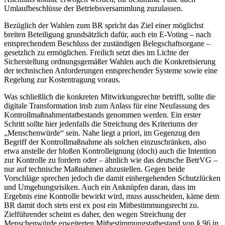
Umlaufbeschlüsse der Betriebsversammlung zuzulassen.
Bezüglich der Wahlen zum BR spricht das Ziel einer möglichst
breiten Beteiligung grundsätzlich dafür, auch ein E-Voting – nach
entsprechendem Beschluss der zuständigen Belegschaftsorgane –
gesetzlich zu ermöglichen. Freilich setzt dies im Lichte der
Sicherstellung ordnungsgemäßer Wahlen auch die Konkretisierung
der technischen Anforderungen entsprechender Systeme sowie eine
Regelung zur Kostentragung voraus.
Was schließlich die konkreten Mitwirkungsrechte betrifft, sollte die
digitale Transformation insb zum Anlass für eine Neufassung des
Kontrollmaßnahmentatbestands genommen werden. Ein erster
Schritt sollte hier jedenfalls die Streichung des Kriteriums der
„Menschenwürde“ sein. Nahe liegt a priori, im Gegenzug den
Begriff der Kontrollmaßnahme als solchen einzuschränken, also
etwa anstelle der bloßen Kontrolleignung (doch) auch die Intention
zur Kontrolle zu fordern oder – ähnlich wie das deutsche BetrVG –
nur auf technische Maßnahmen abzustellen. Gegen beide
Vorschläge sprechen jedoch die damit einhergehenden Schutzlücken
und Umgehungsrisiken. Auch ein Anknüpfen daran, dass im
Ergebnis eine Kontrolle bewirkt wird, muss ausscheiden, käme dem
BR damit doch stets erst ex post ein Mitbestimmungsrecht zu.
Zielführender scheint es daher, den wegen Streichung der
Menschenwürde erweiterten Mitbestimmungstatbestand
von § 96 in