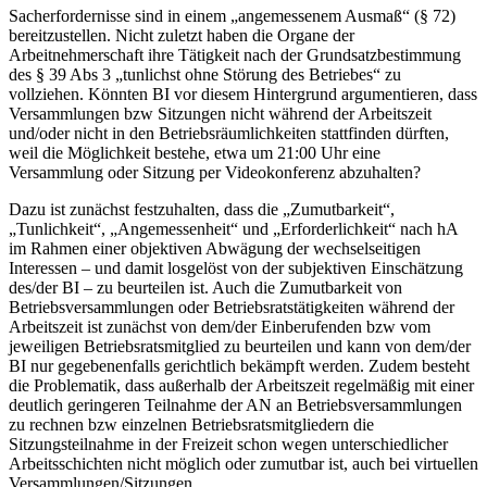
Sacherfordernisse sind in einem „angemessenem Ausmaß“ (§ 72)
bereitzustellen. Nicht zuletzt haben die Organe der
Arbeitnehmerschaft ihre Tätigkeit nach der Grundsatzbestimmung
des § 39 Abs 3 „tunlichst ohne Störung des Betriebes“ zu
vollziehen. Könnten BI vor diesem Hintergrund argumentieren, dass
Versammlungen bzw Sitzungen nicht während der Arbeitszeit
und/oder nicht in den Betriebsräumlichkeiten stattfinden dürften,
weil die Möglichkeit bestehe, etwa um 21:00 Uhr eine
Versammlung oder Sitzung per Videokonferenz abzuhalten?
Dazu ist zunächst festzuhalten, dass die „Zumutbarkeit“,
„Tunlichkeit“, „Angemessenheit“ und „Erforderlichkeit“ nach hA
im Rahmen einer objektiven Abwägung der wechselseitigen
Interessen – und damit losgelöst von der subjektiven Einschätzung
des/der BI – zu beurteilen ist.
Auch die Zumutbarkeit von
Betriebsversammlungen oder Betriebsratstätigkeiten während der
Arbeitszeit ist zunächst von dem/der Einberufenden bzw vom
jeweiligen Betriebsratsmitglied zu beurteilen und kann von dem/der
BI nur gegebenenfalls gerichtlich bekämpft werden.
Zudem besteht
die Problematik, dass außerhalb der Arbeitszeit regelmäßig mit einer
deutlich geringeren Teilnahme der AN an Betriebsversammlungen
zu rechnen
bzw einzelnen Betriebsratsmitgliedern die
Sitzungsteilnahme in der Freizeit schon wegen unterschiedlicher
Arbeitsschichten nicht möglich
oder zumutbar ist,
auch bei virtuellen
Versammlungen/Sitzungen.