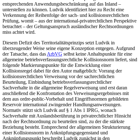
entsprechenden Anwendungsbeschränkung auf das Inland –
unterstellen zu können.
Ludvik
identifiziert hier zu Recht eine
Verkennung der Reihenfolge der sach- und kollisionsrechtlichen
Prüfung, womit – aus der international-privatrechtlichen Perspektive
betrachtet – der Geltungsanspruch ausländischer Rechtsordnungen
miss achtet wird.
Diesem Defizit des Territorialitätsprinzips setzt
Ludvik
in
überzeugender Weise seine eigene Konzeption entgegen. Aufgrund
der Tatsache, dass das
ArbVG
selbst keine Anhaltspunkte für eine
allgemeine betriebsverfassungsrechtliche Kollisionsnorm liefert, sind
folgende Markierungspunkte für die Entwicklung einer
Kollisionsregel dabei für den Autor maßgeblich: Vorrang der
kollisionsrechtlichen Verweisung vor der sachrechtlichen
Beurteilung, Einbindung betriebsverfassungsrechtlicher
Sachverhalte in die allgemeine Regelverweisung und erst daran
anschließend die Konfrontation des Verweisungsergebnisses mit
dem aus ordre-public-Vorbehalt und Eingriffsnormen gebildeten
Reservoir international zwingender Handlungsanweisungen.
Normativ stützt sich
Ludvik
auf § 1 Abs 1 IPRG, wonach
Sachverhalte mit Auslandsberührung in privatrechtlicher Hinsicht
nach der Rechtsordnung zu beurteilen sind, zu der die stärkste
Beziehung besteht. Entsprechend der allgemeinen Strukturierung
einer Kollisionsnorm in Anknüpfungsgegenstand und
Anknüpfungspunkt beschreibt
Ludvik
zunächst in den