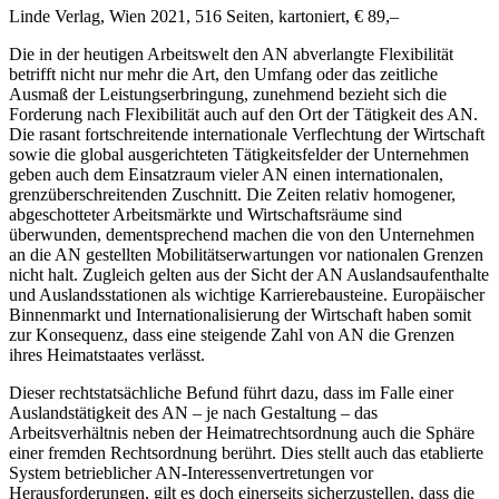
Linde Verlag, Wien 2021, 516 Seiten, kartoniert, € 89,–
Die in der heutigen Arbeitswelt den AN abverlangte Flexibilität
betrifft nicht nur mehr die Art, den Umfang oder das zeitliche
Ausmaß der Leistungserbringung, zunehmend bezieht sich die
Forderung nach Flexibilität auch auf den Ort der Tätigkeit des AN.
Die rasant fortschreitende internationale Verflechtung der Wirtschaft
sowie die global ausgerichteten Tätigkeitsfelder der Unternehmen
geben auch dem Einsatzraum vieler AN einen internationalen,
grenzüberschreitenden Zuschnitt. Die Zeiten relativ homogener,
abgeschotteter Arbeitsmärkte und Wirtschaftsräume sind
überwunden, dementsprechend machen die von den Unternehmen
an die AN gestellten Mobilitätserwartungen vor nationalen Grenzen
nicht halt. Zugleich gelten aus der Sicht der AN Auslandsaufenthalte
und Auslandsstationen als wichtige Karrierebausteine. Europäischer
Binnenmarkt und Internationalisierung der Wirtschaft haben somit
zur Konsequenz, dass eine steigende Zahl von AN die Grenzen
ihres Heimatstaates verlässt.
Dieser rechtstatsächliche Befund führt dazu, dass im Falle einer
Auslandstätigkeit des AN – je nach Gestaltung – das
Arbeitsverhältnis neben der Heimatrechtsordnung auch die Sphäre
einer fremden Rechtsordnung berührt. Dies stellt auch das etablierte
System betrieblicher AN-Interessenvertretungen vor
Herausforderungen, gilt es doch einerseits sicherzustellen, dass die