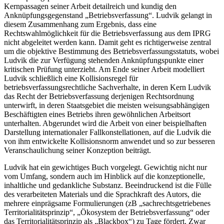
Kernpassagen seiner Arbeit detailreich und kundig den
Anknüpfungsgegenstand „Betriebsverfassung“.
Ludvik
gelangt in
diesem Zusammenhang zum Ergebnis, dass eine
Rechtswahlmöglichkeit für die Betriebsverfassung aus dem IPRG
nicht abgeleitet werden kann. Damit geht es richtigerweise zentral
um die objektive Bestimmung des Betriebsverfassungsstatuts, wobei
Ludvik
die zur Verfügung stehenden Anknüpfungspunkte einer
kritischen Prüfung unterzieht. Am Ende seiner Arbeit modelliert
Ludvik
schließlich eine Kollisionsregel für
betriebsverfassungsrechtliche Sachverhalte, in deren Kern
Ludvik
das Recht der Betriebsverfassung derjenigen Rechtsordnung
unterwirft, in deren Staatsgebiet
die meisten weisungsabhängigen
Beschäftigten eines Betriebs ihren gewöhnlichen Arbeitsort
unterhalten. Abgerundet wird die Arbeit von einer beispielhaften
Darstellung internationaler Fallkonstellationen, auf die
Ludvik
die
von ihm entwickelte Kollisionsnorm anwendet und so zur besseren
Veranschaulichung seiner Konzeption beiträgt.
Ludvik
hat ein gewichtiges Buch vorgelegt. Gewichtig nicht nur
vom Umfang, sondern auch im Hinblick auf die konzeptionelle,
inhaltliche und gedankliche Substanz. Beeindruckend ist die Fülle
des verarbeiteten Materials und die Sprachkraft des Autors, die
mehrere einprägsame Formulierungen (zB „sachrechtsgetriebenes
Territorialitätsprinzip“, „Ökosystem der Betriebsverfassung“ oder
das Territorialitätsprinzip als „Blackbox“) zu Tage fördert. Zwar