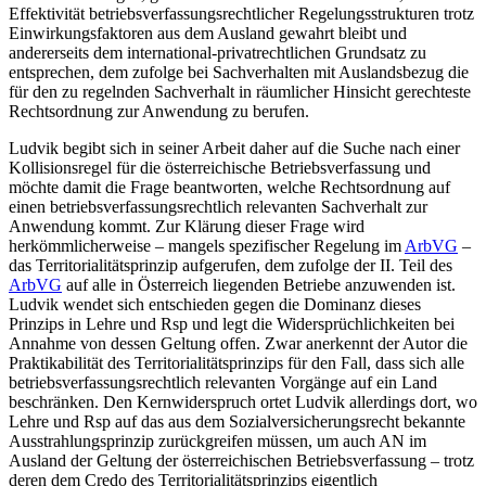
Effektivität betriebsverfassungsrechtlicher Regelungsstrukturen trotz
Einwirkungsfaktoren aus dem Ausland gewahrt bleibt und
andererseits dem international-privatrechtlichen Grundsatz zu
entsprechen, dem zufolge bei Sachverhalten mit Auslandsbezug die
für den zu regelnden Sachverhalt in räumlicher Hinsicht gerechteste
Rechtsordnung zur Anwendung zu berufen.
Ludvik
begibt sich in seiner Arbeit daher auf die Suche nach einer
Kollisionsregel für die österreichische Betriebsverfassung und
möchte damit die Frage beantworten, welche Rechtsordnung auf
einen betriebsverfassungsrechtlich relevanten Sachverhalt zur
Anwendung kommt. Zur Klärung dieser Frage wird
herkömmlicherweise – mangels spezifischer Regelung im
ArbVG
–
das Territorialitätsprinzip aufgerufen, dem zufolge der II. Teil des
ArbVG
auf alle in Österreich liegenden Betriebe anzuwenden ist.
Ludvik
wendet sich entschieden gegen die Dominanz dieses
Prinzips in Lehre und Rsp und legt die Widersprüchlichkeiten bei
Annahme von dessen Geltung offen. Zwar anerkennt der Autor die
Praktikabilität des Territorialitätsprinzips für den Fall, dass sich alle
betriebsverfassungsrechtlich relevanten Vorgänge auf ein Land
beschränken. Den Kernwiderspruch ortet
Ludvik
allerdings dort, wo
Lehre und Rsp auf das aus dem Sozialversicherungsrecht bekannte
Ausstrahlungsprinzip zurückgreifen müssen, um auch AN im
Ausland der Geltung der österreichischen Betriebsverfassung – trotz
deren dem Credo des Territorialitätsprinzips eigentlich