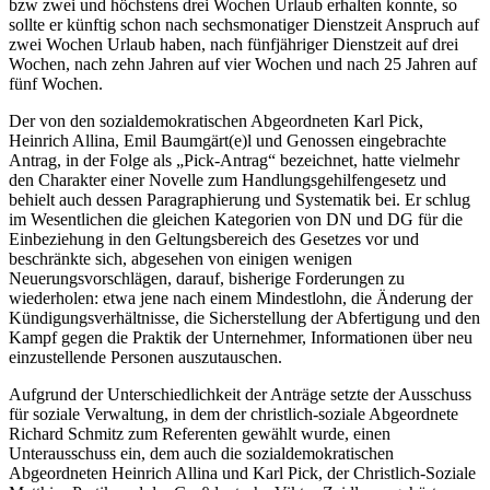
bzw zwei und höchstens drei Wochen Urlaub erhalten konnte, so
sollte er künftig schon nach sechsmonatiger Dienstzeit Anspruch auf
zwei Wochen Urlaub haben, nach fünfjähriger Dienstzeit auf drei
Wochen, nach zehn Jahren auf vier Wochen und nach 25 Jahren auf
fünf Wochen.
Der von den sozialdemokratischen Abgeordneten Karl Pick,
Heinrich Allina, Emil Baumgärt(e)l und Genossen eingebrachte
Antrag, in der Folge als „Pick-Antrag“ bezeichnet, hatte vielmehr
den Charakter einer Novelle zum Handlungsgehilfengesetz und
behielt auch dessen Paragraphierung und Systematik bei.
Er schlug
im Wesentlichen die gleichen Kategorien von DN und DG für die
Einbeziehung in den Geltungsbereich des Gesetzes vor und
beschränkte sich, abgesehen von einigen wenigen
Neuerungsvorschlägen, darauf, bisherige Forderungen zu
wiederholen: etwa jene nach einem Mindestlohn, die Änderung der
Kündigungsverhältnisse, die Sicherstellung der Abfertigung und den
Kampf gegen die Praktik der Unternehmer, Informationen über neu
einzustellende Personen auszutauschen.
Aufgrund der Unterschiedlichkeit der Anträge setzte der Ausschuss
für soziale Verwaltung, in dem der christlich-soziale Abgeordnete
Richard Schmitz
zum Referenten gewählt wurde, einen
Unterausschuss ein, dem auch die sozialdemokratischen
Abgeordneten
Heinrich Allina
und
Karl Pick
, der Christlich-Soziale