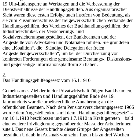
19 Uhr-Ladensperre an Werktagen und die Verbesserung der
Dienstverhältnisse der Handlungsgehilfen.
Aus organisatorischer
Sicht waren diese ersten Erfolge auch insofern von Bedeutung, als
sie zum Zusammenschluss der freigewerkschaftlichen Verbände der
Handlungsgehilfen, des Vereines der Buchhandlungsgehilfen, der
Industrietechniker, der Versicherungs- und
Sozialversicherungsangestellten, der Bankbeamten und der
Angestellte von Advokaten und Notariaten führten. Sie gründeten
eine „Koalition“, die „Ständige Delegation der freien
Angestelltengewerkschaften“, um bei der Durchsetzung von
konkreten Forderungen eine gemeinsame Beratungs-, Diskussions-
und gegenseitige Informationsplattform zu haben.
2.
Das Handlungsgehilfengesetz vom 16.1.1910
Gemeinsames Ziel der in der Privatwirtschaft tätigen Bankbeamten,
Industrieangestellten und Handlungsgehilfen Ende des 19.
Jahrhunderts war die arbeitsrechtliche Annäherung an die
öffentlichen Beamten. Nach dem Pensionsversicherungsgesetz 1906
wurde dem Angestelltenkreis mit dem „Handlungsgehilfengesetz“ –
am 16.1.1910 beschlossen und am 1.7.1910 in Kraft getreten – bald
eine weitere Privilegierung gegenüber der Masse der ArbeiterInnen
zuteil.
Das neue Gesetz brachte dieser Gruppe der Angestellten
bezahlten Urlaub im Ausmaß
von zehn Tagen bis zu drei Wochen