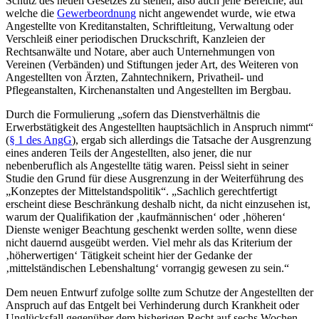
Schutz des neuen Gesetzes zu stellen, also auch jene Bereiche, auf
welche die
Gewerbeordnung
nicht angewendet wurde, wie etwa
Angestellte von Kreditanstalten, Schriftleitung, Verwaltung oder
Verschleiß einer periodischen Druckschrift, Kanzleien der
Rechtsanwälte und Notare, aber auch Unternehmungen von
Vereinen (Verbänden) und Stiftungen jeder Art, des Weiteren von
Angestellten von Ärzten, Zahntechnikern, Privatheil- und
Pflegeanstalten, Kirchenanstalten und Angestellten im Bergbau.
Durch die Formulierung
„sofern das Dienstverhältnis die
Erwerbstätigkeit des Angestellten hauptsächlich in Anspruch nimmt“
(
§ 1 des AngG
), ergab sich allerdings die Tatsache der Ausgrenzung
eines anderen Teils der Angestellten, also jener, die nur
nebenberuflich als Angestellte tätig waren.
Peissl
sieht in seiner
Studie den Grund für diese Ausgrenzung in der Weiterführung des
„Konzeptes der Mittelstandspolitik“.
„Sachlich gerechtfertigt
erscheint diese Beschränkung deshalb nicht, da nicht einzusehen ist,
warum der Qualifikation der ‚kaufmännischen‘ oder ‚höheren‘
Dienste weniger Beachtung geschenkt werden sollte, wenn diese
nicht dauernd ausgeübt werden. Viel mehr als das Kriterium der
‚höherwertigen‘ Tätigkeit scheint hier der Gedanke der
‚mittelständischen Lebenshaltung‘ vorrangig gewesen zu sein.“
Dem neuen Entwurf zufolge sollte zum Schutze der Angestellten der
Anspruch auf das Entgelt bei Verhinderung durch Krankheit oder
Unglücksfall gegenüber dem bisherigen Recht auf sechs Wochen