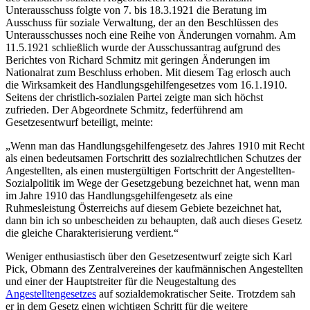
Unterausschuss folgte von 7. bis 18.3.1921 die Beratung im
Ausschuss für soziale Verwaltung, der an den Beschlüssen des
Unterausschusses noch eine Reihe von Änderungen vornahm. Am
11.5.1921 schließlich wurde der Ausschussantrag aufgrund des
Berichtes von Richard Schmitz mit geringen Änderungen im
Nationalrat zum Beschluss erhoben. Mit diesem Tag erlosch auch
die Wirksamkeit des Handlungsgehilfengesetzes vom 16.1.1910.
Seitens der christlich-sozialen Partei zeigte man sich höchst
zufrieden. Der Abgeordnete
Schmitz
, federführend am
Gesetzesentwurf beteiligt, meinte:
„Wenn man das Handlungsgehilfengesetz des Jahres 1910 mit Recht
als einen bedeutsamen Fortschritt des sozialrechtlichen Schutzes der
Angestellten, als einen mustergültigen Fortschritt der Angestellten-
Sozialpolitik im Wege der Gesetzgebung bezeichnet hat, wenn man
im Jahre 1910 das Handlungsgehilfengesetz als eine
Ruhmesleistung Österreichs auf diesem Gebiete bezeichnet hat,
dann bin ich so unbescheiden zu behaupten, daß auch dieses Gesetz
die gleiche Charakterisierung verdient.“
Weniger enthusiastisch über den Gesetzesentwurf zeigte sich
Karl
Pick
, Obmann des Zentralvereines der kaufmännischen Angestellten
und einer der Hauptstreiter für die Neugestaltung des
Angestelltengesetzes
auf sozialdemokratischer Seite. Trotzdem sah
er in dem Gesetz einen wichtigen Schritt für die weitere