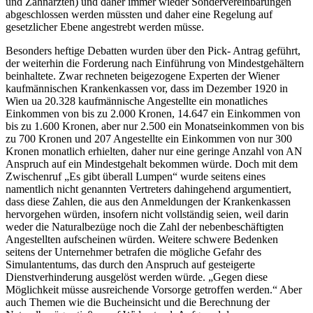
und Zahnärzten) und daher immer wieder Sondervereinbarungen
abgeschlossen werden müssten und daher eine Regelung auf
gesetzlicher Ebene angestrebt werden müsse.
Besonders heftige Debatten wurden über den Pick- Antrag geführt,
der weiterhin die Forderung nach Einführung von Mindestgehältern
beinhaltete. Zwar rechneten beigezogene Experten der Wiener
kaufmännischen Krankenkassen vor, dass im Dezember 1920 in
Wien ua 20.328 kaufmännische Angestellte ein monatliches
Einkommen von bis zu 2.000 Kronen, 14.647 ein Einkommen von
bis zu 1.600 Kronen, aber nur 2.500 ein Monatseinkommen von bis
zu 700 Kronen und 207 Angestellte ein Einkommen von nur 300
Kronen monatlich erhielten, daher nur eine geringe Anzahl von AN
Anspruch auf ein Mindestgehalt bekommen würde. Doch mit dem
Zwischenruf
„Es gibt überall Lumpen“
wurde seitens eines
namentlich nicht genannten Vertreters dahingehend argumentiert,
dass diese Zahlen, die aus den Anmeldungen der Krankenkassen
hervorgehen würden, insofern nicht vollständig seien, weil darin
weder die Naturalbezüge noch die Zahl der nebenbeschäftigten
Angestellten aufscheinen würden.
Weitere schwere Bedenken
seitens der Unternehmer betrafen die mögliche Gefahr des
Simulantentums, das durch den Anspruch auf gesteigerte
Dienstverhinderung ausgelöst werden würde.
„Gegen diese
Möglichkeit müsse ausreichende Vorsorge getroffen werden.“
Aber
auch Themen wie die Bucheinsicht und die Berechnung der