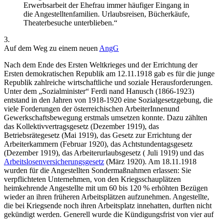
Erwerbsarbeit der Ehefrau immer häufiger Eingang in
die Angestelltenfamilien. Urlaubsreisen, Bücherkäufe,
Theaterbesuche unterblieben.“
3.
Auf dem Weg zu einem neuen
AngG
Nach dem Ende des Ersten Weltkrieges und der Errichtung der
Ersten demokratischen Republik am 12.11.1918 gab es für die junge
Republik zahlreiche wirtschaftliche und soziale Herausforderungen.
Unter dem „Sozialminister“ Ferdi nand Hanusch (1866-1923)
entstand in den Jahren von 1918-1920 eine Sozialgesetzgebung, die
viele Forderungen der österreichischen ArbeiterInnenund
Gewerkschaftsbewegung erstmals umsetzen konnte. Dazu zählten
das Kollektivvertragsgesetz (Dezember 1919), das
Betriebsrätegesetz (Mai 1919), das Gesetz zur Errichtung der
Arbeiterkammern (Februar 1920), das Achtstundentagsgesetz
(Dezember 1919), das Arbeiterurlaubsgesetz ( Juli 1919) und das
Arbeitslosenversicherungsgesetz
(März 1920). Am 18.11.1918
wurden für die Angestellten Sondermaßnahmen erlassen: Sie
verpflichteten Unternehmen, von den Kriegsschauplätzen
heimkehrende Angestellte mit um 60 bis 120 % erhöhten Bezügen
wieder an ihren früheren Arbeitsplätzen aufzunehmen. Angestellte,
die bei Kriegsende noch ihren Arbeitsplatz innehatten, durften nicht
gekündigt werden. Generell wurde die Kündigungsfrist von vier auf