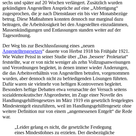
sechs und später auf 20 Wochen verlängert. Zusätzlich wurden
gekündigten Angestellten Ansprüche auf eine „Abfertigung“
zugesprochen, die je nach Dienstdauer ein bis vier Monatsbezüge
betrug. Diese Maßnahmen konnten dennoch nur marginal dazu
beitragen, die Arbeitslosigkeit bei den Angestellten einzudämmen,
Massenkündigungen und Entlassungen standen weiter auf der
Tagesordnung.
Der Weg bis zur Beschlussfassung eines „neuen
Angestelltengesetzes
“ dauerte von Herbst 1918 bis Frühjahr 1921.
Wie Walter Peissl in seiner Studie über „Das ‚bessere‘ Proletariat“
feststellte, war er von nicht weniger als zehn Vollzugsanweisungen
und Verordnungen begleitet, in denen immer wieder Änderungen,
die das Arbeitsverhältnis von Angestellten betrafen, vorgenommen
wurden, aber dennoch nicht zu befriedigenden Lösungen führten.
Dafür waren sie vielmehr von heftigen Kontroversen begleitet.
Besonders heftige Debatten etwa verursachte der Versuch seitens
sozialdemokratischer Abgeordneter, im Zuge einer Novelle des
Handlungsgehilfengesetzes im März 1919 ein gesetzlich festgelegtes
Mindestentgelt einzuführen,
weil im Handlungsgehilfengesetz ohne
weitere Definition nur von einem „angemessenen Entgelt“ die Rede
war.
„Leider gelang es nicht, die gesetzliche Festlegung
eines Mindestlohnes zu erzielen. Der diesbezügliche