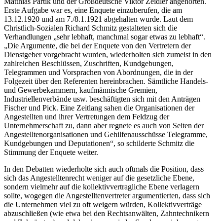
Matthias Partik und der Großdeutsche
Viktor Zeidler
angehörten.
Erste Aufgabe war es, eine Enquete einzuberufen, die am
13.12.1920 und am 7./8.1.1921 abgehalten wurde. Laut dem
Christlich-Sozialen Richard Schmitz gestalteten sich die
Verhandlungen
„sehr lebhaft, manchmal sogar etwas zu lebhaft“
.
„Die Argumente, die bei der Enquete von den Vertretern der
Dienstgeber vorgebracht wurden, wiederholten sich zumeist in den
zahlreichen Beschlüssen, Zuschriften, Kundgebungen,
Telegrammen und Vorsprachen von Abordnungen, die in der
Folgezeit über den Referenten hereinbrachen. Sämtliche Handels-
und Gewerbekammern, kaufmännische Gremien,
Industriellenverbände usw. beschäftigten sich mit den Anträgen
Fischer
und
Pick
. Eine Zeitlang sahen die Organisationen der
Angestellten und ihrer Vertretungen dem Feldzug der
Unternehmerschaft zu, dann aber regnete es auch von Seiten der
Angestelltenorganisationen und Gehilfenausschüsse Telegramme,
Kundgebungen und Deputationen“
, so schilderte
Schmitz
die
Stimmung der Enquete weiter.
In den Debatten wiederholte sich auch oftmals die Position, dass
sich das Angestelltenrecht weniger auf die gesetzliche Ebene,
sondern vielmehr auf die kollektivvertragliche Ebene verlagern
sollte, wogegen die Angestelltenvertreter argumentierten, dass sich
die Unternehmen viel zu oft weigern würden, Kollektivverträge
abzuschließen (wie etwa bei den Rechtsanwälten, Zahntechnikern