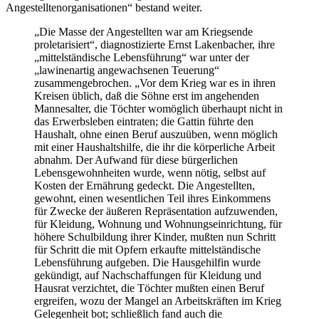
Angestelltenorganisationen“ bestand weiter.
„Die Masse der Angestellten war am Kriegsende
proletarisiert“, diagnostizierte Ernst Lakenbacher, ihre
„mittelständische Lebensführung“ war unter der
„lawinenartig angewachsenen Teuerung“
zusammengebrochen.
„Vor dem Krieg war es in ihren
Kreisen üblich, daß die Söhne erst im angehenden
Mannesalter, die Töchter womöglich überhaupt nicht in
das Erwerbsleben eintraten; die Gattin führte den
Haushalt, ohne einen Beruf auszuüben, wenn möglich
mit einer Haushaltshilfe, die ihr die körperliche Arbeit
abnahm. Der Aufwand für diese bürgerlichen
Lebensgewohnheiten wurde, wenn nötig, selbst auf
Kosten der Ernährung gedeckt. Die Angestellten,
gewohnt, einen wesentlichen Teil ihres Einkommens
für Zwecke der äußeren Repräsentation aufzuwenden,
für Kleidung, Wohnung und Wohnungseinrichtung, für
höhere Schulbildung ihrer Kinder, mußten nun Schritt
für Schritt die mit Opfern erkaufte mittelständische
Lebensführung aufgeben. Die Hausgehilfin wurde
gekündigt, auf Nachschaffungen für Kleidung und
Hausrat verzichtet, die Töchter mußten einen Beruf
ergreifen, wozu der Mangel an Arbeitskräften im Krieg
Gelegenheit bot; schließlich fand auch die