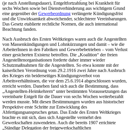
(je nach Anstellungsdauer), Entgeltfortzahlung bei Krankheit für
sechs Wochen sowie bei Dienstverhinderung aus wichtigem Grund
eine gegenüber der
Gewerbeordnung
verlängerte Kündigungsfrist
und die Unwirksamkeit abweichender, schlechterer Vereinbarungen.
Das Gesetz etablierte rechtliche Normen, die auch international
Beachtung fanden.
Nach Ausbruch des Ersten Weltkrieges waren auch die Angestellten
von Massenkündigungen und Lohnkürzungen und damit – wie die
ArbeiterInnen in den Fabriken und Gewerbebetrieben – vom Verlust
einer gesicherten Existenz betroffen. Die „Koalition“ der freien
Angestelltenorganisationen forderte daher immer wieder
Schutzmaßnahmen für die Angestellten. So etwa konnte mit der
kaiserlichen Verordnung vom 29.2.1916 zwei Jahre nach Ausbruch
des Krieges ein beiderseitiges Kündigungsverbot von
Arbeitsverhältnissen, die vor dem 25.6.1914 abgeschlossen wurden,
erreicht werden. Daneben fand sich auch die Bestimmung, dass
„Angestellten-Heimkehrern“ unter bestimmten Voraussetzungen das
vereinbarte Entgelt für die Dauer von sechs Wochen weiterbezahlt
werden musste.
Mit diesen Bestimmungen wurden aus historischer
Perspektive erste Schritte zur Entwicklung des
Abfertigungsanspruches getan. Das Ende des Ersten Weltkrieges
brachte es mit sich, dass sich Angestellte vermehrt den
Gewerkschaften zuwendeten. Auch die bereits 1907 errichtete
„Ständige Delegation der freigewerkschaftlichen