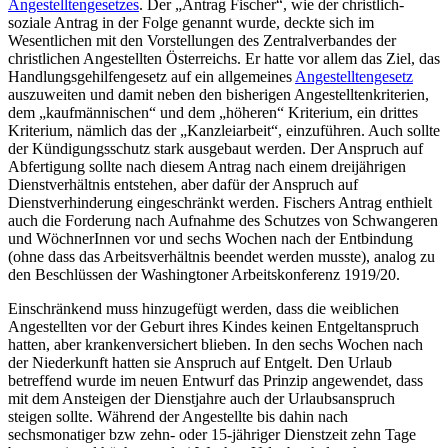
Angestelltengesetzes
. Der „Antrag Fischer“, wie der christlich-
soziale Antrag in der Folge genannt wurde, deckte sich im
Wesentlichen mit den Vorstellungen des Zentralverbandes der
christlichen Angestellten Österreichs.
Er hatte vor allem das Ziel, das
Handlungsgehilfengesetz auf ein allgemeines
Angestelltengesetz
auszuweiten und damit neben den bisherigen Angestelltenkriterien,
dem „kaufmännischen“ und dem „höheren“ Kriterium, ein drittes
Kriterium, nämlich das der „Kanzleiarbeit“, einzuführen. Auch sollte
der Kündigungsschutz stark ausgebaut werden. Der Anspruch auf
Abfertigung sollte nach diesem Antrag nach einem dreijährigen
Dienstverhältnis entstehen, aber dafür der Anspruch auf
Dienstverhinderung eingeschränkt werden. Fischers Antrag enthielt
auch die Forderung nach Aufnahme des Schutzes von Schwangeren
und WöchnerInnen vor und sechs Wochen nach der Entbindung
(ohne dass das Arbeitsverhältnis beendet werden musste), analog zu
den Beschlüssen der Washingtoner Arbeitskonferenz 1919/20.
Einschränkend muss hinzugefügt werden, dass die weiblichen
Angestellten vor der Geburt ihres Kindes keinen Entgeltanspruch
hatten, aber krankenversichert blieben. In den sechs Wochen nach
der Niederkunft hatten sie Anspruch auf Entgelt. Den Urlaub
betreffend wurde im neuen Entwurf das Prinzip angewendet, dass
mit dem Ansteigen der Dienstjahre auch der Urlaubsanspruch
steigen sollte. Während der Angestellte bis dahin nach
sechsmonatiger bzw zehn- oder 15-jähriger Dienstzeit zehn Tage