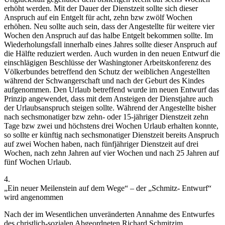
erhöht werden. Mit der Dauer der Dienstzeit sollte sich dieser
Anspruch auf ein Entgelt für acht, zehn bzw zwölf Wochen
erhöhen. Neu sollte auch sein, dass der Angestellte für weitere vier
Wochen den
Anspruch auf das halbe Entgelt bekommen sollte. Im
Wiederholungsfall innerhalb eines Jahres sollte dieser Anspruch auf
die Hälfte reduziert werden. Auch wurden in den neuen Entwurf die
einschlägigen Beschlüsse der Washingtoner Arbeitskonferenz des
Völkerbundes betreffend den Schutz der weiblichen Angestellten
während der Schwangerschaft und nach der Geburt des Kindes
aufgenommen. Den Urlaub betreffend wurde im neuen Entwurf das
Prinzip angewendet, dass mit dem Ansteigen der Dienstjahre auch
der Urlaubsanspruch steigen sollte. Während der Angestellte bisher
nach sechsmonatiger bzw zehn- oder 15-jähriger Dienstzeit zehn
Tage bzw zwei und höchstens drei Wochen Urlaub erhalten konnte,
so sollte er künftig nach sechsmonatiger Dienstzeit bereits Anspruch
auf zwei Wochen haben, nach fünfjähriger Dienstzeit auf drei
Wochen, nach zehn Jahren auf vier Wochen und nach 25 Jahren auf
fünf Wochen Urlaub.
4.
„Ein neuer Meilenstein auf dem Wege“ – der „Schmitz- Entwurf“
wird angenommen
Nach der im Wesentlichen unveränderten Annahme des Entwurfes
des christlich-sozialen Abgeordneten
Richard Schmitz
im