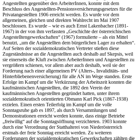
Angestellten gegenüber den ArbeiterInnen, konnte mit dem
Beschluss des Angestellten-Pensionsversicherungsgesetzes für die
Privatangestellten 1906 erreicht werden.
Es wurde vor dem
allgemeinen, gleichen und direkten Wahlrecht im Mai 1907
beschlossen. Es wurde – wie es auch Ernst Lakenbacher (1891-
1967) in der von ihm verfassten „Geschichte der österreichischen
Angestelltengewerkschaften“ (1967) formulierte – als ein Mittel
benutzt, „um die Angestellten dem bürgerlichen Lager zu erhalten“.
Auf Seiten der sozialdemokratischen Vertreter stießen diese
Zugeständnisse an die Angestellten auch deshalb auf Skepsis, weil
sie einerseits die Kluft zwischen ArbeiterInnen und Angestellten zu
vergrößern schienen, vor allem aber auch deshalb, weil sie der
Forderung nach einer allgemeinen PV (Alters-, Invaliditäts- und
Hinterbliebenenversicherung) für alle AN im Wege standen.
Erste
Erfolge im Kampf um die Verkürzung der Arbeitszeit konnten die
kaufmännischen Angestellten, die 1892 den Verein der
kaufmännischen Angestellten gegründet hatten, unter ihrem
sozialdemokratisch orientierten Obmann Karl Pick (1867-1938)
erzielen. Einen ersten Teilerfolg im Kampf um die volle
Sonntagsruhe gab es 1897, als durch Versammlungen und
Demonstrationen erreicht werden konnte, dass einige Betriebe
„freiwillig“ auf die Sonntagsöffnung verzichteten. 1903 konnte
durch eine Verordnung der Statthalterei von Niederösterreich
erstmals der freie Sonntag erreicht werden. Zu weiteren
Forderungen der sozialdemokratischen Gewerkschaften zählten die