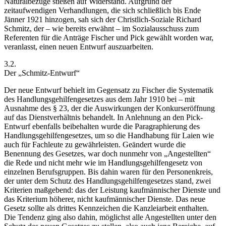
Naturalbezüge stießen auf Widerstand. Aufgrund der
zeitaufwendigen Verhandlungen, die sich schließlich bis Ende
Jänner 1921 hinzogen, sah sich der Christlich-Soziale
Richard
Schmitz
, der – wie bereits erwähnt – im Sozialausschuss zum
Referenten für die Anträge Fischer und Pick gewählt worden war,
veranlasst, einen neuen Entwurf auszuarbeiten.
3.2.
Der „Schmitz-Entwurf“
Der neue Entwurf behielt im Gegensatz zu Fischer die Systematik
des Handlungsgehilfengesetzes aus dem Jahr 1910 bei – mit
Ausnahme des § 23, der die Auswirkungen der Konkurseröffnung
auf das Dienstverhältnis behandelt. In Anlehnung an den Pick-
Entwurf ebenfalls beibehalten wurde die Paragraphierung des
Handlungsgehilfengesetzes, um so die Handhabung für Laien wie
auch für Fachleute zu gewährleisten. Geändert wurde die
Benennung des Gesetzes, war doch nunmehr von „Angestellten“
die Rede und nicht mehr wie im Handlungsgehilfengesetz von
einzelnen Berufsgruppen. Bis dahin waren für den Personenkreis,
der unter dem Schutz des Handlungsgehilfengesetzes stand, zwei
Kriterien maßgebend: das der Leistung kaufmännischer Dienste und
das Kriterium höherer, nicht kaufmännischer Dienste. Das neue
Gesetz sollte als drittes Kennzeichen die Kanzleiarbeit enthalten.
Die Tendenz ging also dahin, möglichst alle Angestellten unter den