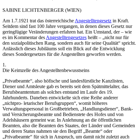
SABINE
LICHTENBERGER
(WIEN)
Am 1.7.1921 trat das österreichische
Angestelltengesetz
in Kraft.
Seitdem sind fast 100 Jahre vergangen, in denen dieses Gesetz nur
geringfügige Veränderungen erfahren hat. Ein Umstand, der – wie
es im Kommentar des
Angestelltengesetzes
heißt –
„nicht nur für
den sozialpolitischen Rang, sondern auch für seine Qualität“
spricht.
Anlässlich dieses Jubiläums soll ein Blick auf die Entwicklung
dieses Sondergesetzes für die Angestellten geworfen werden.
1.
Die Keimzelle des Angestelltenbewusstseins
„Privatbeamte“, also höfische und landesfürstliche Kanzlisten,
Diener und Amtsleute gab es bereits seit dem Spätmittelalter, das
Berufsbeamtentum als solches entstand im Laufe des 19.
Jahrhunderts. Daneben entwickelte sich eine Reihe anderer
„nichtpro-
letarischer Berufsgruppen“, womit höheres
Verwaltungspersonal in Großbetrieben, „Handlungsdiener“, Bank-
und Versicherungsbeamte und Bedienstete des Hofes und von
Adelshäusern gemeint war. In Anlehnung an die öffentlichen
Beamten, also die Beamten des Staates, der Länder und Gemeinden
und deren Status nahmen sie den Begriff „Beamte“ oder
„Privatbeamte“ für sich in Anspruch, um damit nicht zuletzt auch