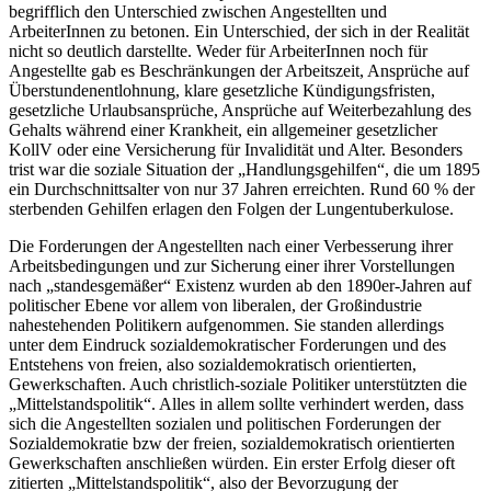
begrifflich den Unterschied zwischen Angestellten und
ArbeiterInnen zu betonen.
Ein Unterschied, der sich in der Realität
nicht so deutlich darstellte. Weder für ArbeiterInnen noch für
Angestellte gab es Beschränkungen der Arbeitszeit, Ansprüche auf
Überstundenentlohnung, klare gesetzliche Kündigungsfristen,
gesetzliche Urlaubsansprüche, Ansprüche auf Weiterbezahlung des
Gehalts während einer Krankheit, ein allgemeiner gesetzlicher
KollV oder eine Versicherung für Invalidität und Alter. Besonders
trist war die soziale Situation der „Handlungsgehilfen“, die um 1895
ein Durchschnittsalter von nur 37 Jahren erreichten. Rund 60 % der
sterbenden Gehilfen erlagen den Folgen der Lungentuberkulose.
Die Forderungen der Angestellten nach einer Verbesserung ihrer
Arbeitsbedingungen und zur Sicherung einer ihrer Vorstellungen
nach „standesgemäßer“ Existenz wurden ab den 1890er-Jahren auf
politischer Ebene vor allem von liberalen, der Großindustrie
nahestehenden Politikern aufgenommen. Sie standen allerdings
unter dem Eindruck sozialdemokratischer Forderungen und des
Entstehens von freien, also sozialdemokratisch orientierten,
Gewerkschaften. Auch christlich-soziale Politiker unterstützten die
„Mittelstandspolitik“. Alles in allem sollte verhindert werden, dass
sich die Angestellten sozialen und politischen Forderungen der
Sozialdemokratie bzw der freien, sozialdemokratisch orientierten
Gewerkschaften anschließen würden. Ein erster Erfolg dieser oft
zitierten „Mittelstandspolitik“, also der Bevorzugung der