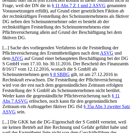
bestand oder nicht (ein Erlöschen kommt in dieser Situation nicht in
Frage, weil der DN die in
§ 11 Abs 7 Z 1 und 2 ASVG
genannten
Voraussetzungen erfüllt), auf Grund einer gesetzlichen Fiktion ab
der rechtskräftigen Feststellung des Scheinunternehmens als fiktiver
DG neben den Scheinunternehmer oder es besteht ab der
rechtskräftigen Feststellung des Scheinunternehmens eine
Pflichtversicherung allein auf Grund der Beschäftigung bei dem
fiktiven DG.
[...] Sache des vorliegenden Verfahrens ist die Feststellung der
Pflichtversicherung des Erstmitbeteiligten nach dem
ASVG
und
dem
AlVG
auf Grund einer behaupteten Beschäftigung bei der DG
S GmbH vom 17.10. bis 30.11.2016. Der Bescheid des Finanzamts
8/16/17 vom 12.12.2016, wonach die S GmbH als
Scheinunternehmen gem
§ 8 SBBG
gilt, ist am 27.12.2016 in
Rechtskraft erwachsen. Die Feststellung der Pflichtversicherung
wird von der erst nach dem gegenständlichen Zeitraum erfolgten
Feststellung der S GmbH als Scheinunternehmen nicht berührt.
Weder kann die gegenständliche Pflichtversicherung nach
§ 11
Abs 7 ASVG
erlöschen, noch kann für den gegenständlichen
Zeitraum ein Auftraggeber fiktiver DG iSd
§ 35a Abs 3 zweiter Satz
ASVG
sein.
[...] Die GKK hat die DG-Eigenschaft der S GmbH verneint, weil
sie keinen Betrieb auf ihre Rechnung und Gefahr geführt habe und
weil der Erstmitbetei-
ligte nicht von dem Geschäftsführer der