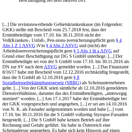
Beschäftigung bei dem fiktiven DG.
[...] Die revisionswerbende Gebietskrankenkasse (im Folgenden:
GKK) stellte mit Bescheid vom 25.7.2018 fest, dass der
Erstmitbeteiligte vom 17.10. bis 30.11.2016 nicht der
Voll(Kranken-, Unfall-, Pen-
sions-)versicherungspflicht gem
§ 4
Abs 1 Z 1 ASVG
iVm
§ 4 Abs 2 ASVG
und (nicht) der
Arbeitslosenversicherungspflicht gem
§ 1 Abs 1 lit a AlVG
auf
Grund einer Beschäftigung zur DG S GmbH unterliege. [...] Der
Erstmitbeteiligte sei von der S GmbH vom 17.10. bis 30.11.2016 als
DN zur SV nach dem
ASVG
gemeldet worden. [...] Das Finanzamt
8/16/17 habe mit Bescheid vom 12.12.2016 rechtskräftig festgestellt,
dass die S GmbH ab 12.10.2016 gem
§ 8
Sozialbetrugsbekämpfungsgesetz (SBBG)
als Scheinunternehmen
gelte. [...] Von der GKK seien sämtliche ab 12.10.2016 gemeldeten
Dienstverhältnisse, darunter das des Erstmitbeteiligten, „amtswegig
storniert“ worden. [...] Am 17.1.2017 habe der Erstmitbeteiligte bei
der GKK vorgesprochen und angegeben, [...] er sei am 14.10.2016
von N. K. als Fassader aufgenommen worden und habe [...] vom
17.10. bis 30.11.2016 für die S GmbH vollzeitig Styropor-Fassaden
hergestellt. [...] Die S GmbH habe keinen Betrieb auf ihre
Rechnung und Gefahr geführt. Sie habe in Österreich eine
Scheinadresse angegeben. Es habe sich kein Hinweis auf einen