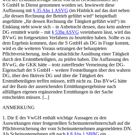
S GmbH in Dienst genommen worden sei. Inwieweit diese
Auffassung mit
§ 35 Abs 1 ASVG
(im Hinblick auf das dort neben
„für dessen Rechnung der Betrieb geführt wird“ beispielhaft
angeführte „für dessen Rechnung die Tätigkeit geführt wird“) im
Einklang steht sowie sich – in Anbetracht dessen, dass kein anderer
DG ermittelt wurde – mit
§ 539a ASVG
vereinbaren lässt, wird das
BVwG im fortgesetzten Verfahren zu beurteilen haben. Sollte es zu
dem Ergebnis kommen, dass die S GmbH als DG in Frage kommt,
wird es die weiteren Voraus setzungen der behaupteten
Pflichtversicherung, insb die tatsächliche Ausübung einer Tätigkeit
durch den Erstmitbeteiligten, zu prüfen haben. Die Auffassung des
BVwG, die GKK hätte – trotz zutreffender Verneinung der DG-
Eigenschaft der S GmbH – weitere Feststellungen über den wahren
DG, über den fiktiven DG und über die Tätigkeit des
Erstmitbeteiligten treffen müssen, trifft nicht zu. Das BVwG hätte
auf der Basis der ausreichenden Ermittlungsergebnisse nach
allfälligen eigenen ergänzenden Ermittlungen in der Sache
entscheiden müssen. [...]
ANMERKUNG
1.
Die E des VwGH enthält wichtige Aussagen zu den
Auswirkungen einer festgestellten Scheinunternehmerschaft auf die
Pflichtversicherung der vom Scheinunternehmen angemeldeten DN.
Als Scheinunternehmen gilt nach
§ 8 Abs 1 SBBG
ein