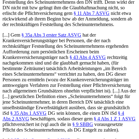
Feststellung des Scheinunternehmens den DN trifft. Denn wirkt der
DN nicht mit bzw gelingt ihm die Glaubhaftmachung nicht, so
erlischt die Pflichtversicherung gem
§ 11 Abs 7 ASVG
nicht etwa
rückwirkend ab ihrem Beginn bzw ab der Anmeldung, sondern ab
der rechtskräftigen Feststellung des Scheinunternehmens.
[...] Gem
§ 35a Abs 3 erster Satz ASVG
hat der
Krankenversicherungsträger bei Personen, die der nach
rechtskräftiger Feststellung des Scheinunternehmens ergehenden
Aufforderung zum persönlichen Erscheinen beim
Krankenversicherungsträger nach
§ 43 Abs 4 ASVG
rechtzeitig
nachgekommen sind und die glaubhaft gemacht haben, (für
bestimmte Zeiträume) tatsächlich Arbeitsleistungen „im Bereich
eines Scheinunternehmens“ verrichtet zu haben, den DG dieser
Personen zu ermitteln (wozu der Krankenversicherungsträger im
amtswegigen Verfahren zur Feststellung einer Pflichtversicherung
nach allgemeinen Grundsätzen ohnehin verpflichtet ist). [...] Aus der
[...] gesetzlichen Definition eines „Scheinunternehmens“ folgt für
jene Scheinunternehmer, in deren Bereich DN tatsächlich eine
unselbstständige Erwerbstätigkeit ausüben, dass sie grundsätzlich
iSd
§ 35 Abs 1 ASVG
DG sein können, die einen DN iSd
§ 4
Abs 2 ASVG
beschäftigen, sodass dieser gem
§ 4 Abs 1 Z 1 ASVG
pflichtversichert ist (vgl auch die in
§ 9 SBBG
vorausgesetzte
Pflicht des Scheinunternehmens, als DG Entgelt zu zahlen).