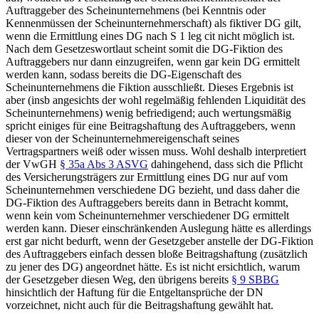
Auftraggeber des Scheinunternehmens (bei Kenntnis oder
Kennenmüssen der Scheinunternehmerschaft) als fiktiver DG gilt,
wenn die Ermittlung eines DG nach S 1 leg cit nicht möglich ist
.
Nach dem Gesetzeswortlaut scheint somit die DG-Fiktion des
Auftraggebers nur dann einzugreifen, wenn
gar kein
DG ermittelt
werden kann, sodass bereits die DG-Eigenschaft des
Scheinunternehmens die Fiktion ausschließt. Dieses Ergebnis ist
aber (insb angesichts der wohl regelmäßig fehlenden Liquidität des
Scheinunternehmens) wenig befriedigend; auch wertungsmäßig
spricht einiges für eine Beitragshaftung des Auftraggebers, wenn
dieser von der Scheinunternehmereigenschaft seines
Vertragspartners weiß oder wissen muss. Wohl deshalb interpretiert
der VwGH
§ 35a Abs 3 ASVG
dahingehend, dass sich die Pflicht
des Versicherungsträgers zur Ermittlung eines DG nur auf vom
Scheinunternehmen verschiedene DG bezieht, und dass daher die
DG-Fiktion des Auftraggebers bereits dann in Betracht kommt,
wenn kein vom Scheinunternehmer verschiedener DG ermittelt
werden kann. Dieser einschränkenden Auslegung hätte es allerdings
erst gar nicht bedurft, wenn der Gesetzgeber anstelle der DG-Fiktion
des Auftraggebers einfach dessen bloße Beitragshaftung (zusätzlich
zu jener des DG) angeordnet hätte. Es ist nicht ersichtlich, warum
der Gesetzgeber diesen Weg, den übrigens bereits
§ 9 SBBG
hinsichtlich der Haftung für die Entgeltansprüche der DN
vorzeichnet, nicht auch für die Beitragshaftung gewählt hat.