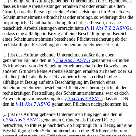
[...] Gelingt dem Auftrag gebenden Unternehmen der Gegenbeweis,
dass es keine Arbeitsleistungen erhalten hat oder erhält, aus dem
Grund, dass die Person gar keine Arbeitsleistungen im Bereich des
Scheinunternehmens erbracht hat oder erbringt, so widerlegt dies die
ursprüngliche Glaubhaftmachung durch diese Person, dass sie
tatsächlich Arbeitsleistungen erbracht hätte (
§ 11 Abs 7 Z 2 ASVG
),
sodass eine allfällige in Bezug auf eine Beschäftigung im Bereich
eines Scheinunternehmens bestehende Pflichtversicherung ab der
rechtskräftigen Feststellung des Scheinunternehmens erlischt.
[...] Ist das Auftrag gebende Unternehmen außer dem eben
genannten Fall aus den in
§ 35a Abs 3 ASVG
genannten Gründen
(Nichtwissen von der Scheinunternehmerschaft oder Beweis, aus
anderen Gründen keine Arbeitsleistungen erhalten zu haben oder zu
erhalten) nicht als fiktiver DG zu betrachten, so erlischt eine
allfällige in Bezug auf eine Beschäftigung im Bereich eines
Scheinunternehmens bestehende Pflichtversicherung nicht ab der
rechtskräftigen Feststellung des Scheinunternehmens, war es doch
Anwendungsvoraussetzung des
§ 35a Abs 3 ASVG
, dass der DN
den in
§ 11 Abs 7 ASVG
genannten Pflichten nachgekommen ist.
[...] Ist das Auftrag gebende Unternehmen hingegen aus den in
§ 35a Abs 3 ASVG
genannten Gründen als fiktiver DG zu
betrachten, so tritt es je nachdem, ob ursprünglich in Bezug auf eine
Beschäftigung beim Scheinunternehmen eine Pflichtversicherung