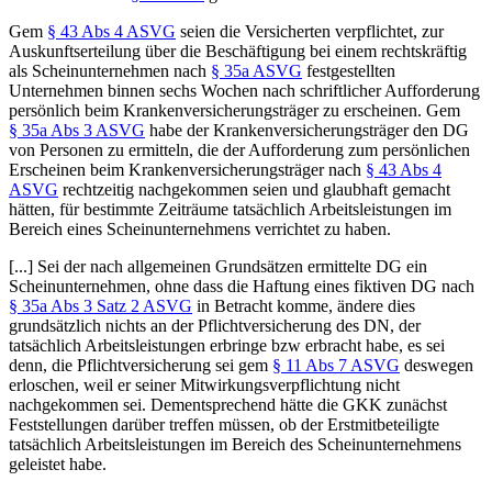
Gem
§ 43 Abs 4 ASVG
seien die Versicherten verpflichtet, zur
Auskunftserteilung über die Beschäftigung bei einem rechtskräftig
als Scheinunternehmen nach
§ 35a ASVG
festgestellten
Unternehmen binnen sechs Wochen nach schriftlicher Aufforderung
persönlich beim Krankenversicherungsträger zu erscheinen. Gem
§ 35a Abs 3 ASVG
habe der Krankenversicherungsträger den DG
von Personen zu ermitteln, die der Aufforderung zum persönlichen
Erscheinen beim Krankenversicherungsträger nach
§ 43 Abs 4
ASVG
rechtzeitig nachgekommen seien und glaubhaft gemacht
hätten, für bestimmte Zeiträume tatsächlich Arbeitsleistungen im
Bereich eines Scheinunternehmens verrichtet zu haben.
[...] Sei der nach allgemeinen Grundsätzen ermittelte DG ein
Scheinunternehmen, ohne dass die Haftung eines fiktiven DG nach
§ 35a Abs 3 Satz 2 ASVG
in Betracht komme, ändere dies
grundsätzlich nichts an der Pflichtversicherung des DN, der
tatsächlich Arbeitsleistungen erbringe bzw erbracht habe, es sei
denn, die Pflichtversicherung sei gem
§ 11 Abs 7 ASVG
deswegen
erloschen, weil er seiner Mitwirkungsverpflichtung nicht
nachgekommen sei. Dementsprechend hätte die GKK zunächst
Feststellungen darüber treffen müssen, ob der Erstmitbeteiligte
tatsächlich Arbeitsleistungen im Bereich des Scheinunternehmens
geleistet habe.