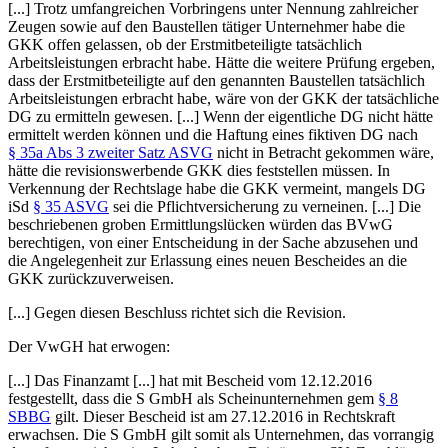
[...] Trotz umfangreichen Vorbringens unter Nennung zahlreicher
Zeugen sowie auf den Baustellen tätiger Unternehmer habe die
GKK offen gelassen, ob der Erstmitbeteiligte tatsächlich
Arbeitsleistungen erbracht habe. Hätte die weitere Prüfung ergeben,
dass der Erstmitbeteiligte auf den genannten Baustellen tatsächlich
Arbeitsleistungen erbracht habe, wäre von der GKK der tatsächliche
DG zu ermitteln gewesen. [...] Wenn der eigentliche DG nicht hätte
ermittelt werden können und die Haftung eines fiktiven DG nach
§ 35a Abs 3 zweiter Satz ASVG
nicht in Betracht gekommen wäre,
hätte die revisionswerbende GKK dies feststellen müssen. In
Verkennung der Rechtslage habe die GKK vermeint, mangels DG
iSd
§ 35 ASVG
sei die Pflichtversicherung zu verneinen. [...] Die
beschriebenen groben Ermittlungslücken würden das BVwG
berechtigen, von einer Entscheidung in der Sache abzusehen und
die Angelegenheit zur Erlassung eines neuen Bescheides an die
GKK zurückzuverweisen.
[...] Gegen diesen Beschluss richtet sich die Revision.
Der VwGH hat erwogen:
[...] Das Finanzamt [...] hat mit Bescheid vom 12.12.2016
festgestellt, dass die S GmbH als Scheinunternehmen gem
§ 8
SBBG
gilt. Dieser Bescheid ist am 27.12.2016 in Rechtskraft
erwachsen. Die S GmbH gilt somit als Unternehmen, das vorrangig