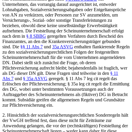
Unternehmen, das vorrangig darauf ausgerichtet ist, entweder
Lohnabgaben, Sozialversicherungsabgaben oder Entgeltansprüche
von AN zu verkürzen, oder Personen zur SV anzumelden, um
Versicherungs-, Sozial- oder sonstige Transferleistungen zu
beziehen, obwohl diese keine unselbständige Erwerbstätigkeit
aufnehmen. Die Feststellung der Scheinunternehmerschaft erfolgt
nach dem in
§ 8 SBBG
geregelten Verfahren durch Bescheid des
Finanzamtes, an den die Krankenversicherungsträger gebunden
sind. Die
§§ 11 Abs 7
und
35a ASVG
enthalten flankierende Regeln
zu den sozialversicherungsrechtlichen Folgen der festgestellten
Scheinunternehmerschaft für die vom Unternehmen angemeldeten
DN. Dabei stellt sich zunächst die Frage, ob deren
Pflichtversicherung aufrecht bleibt; bejahendenfalls ist fraglich, wer
als DG dieser DN gilt. Diese Fragen sind teilweise in den
§ 11
Abs 7
und
§ 35a ASVG
geregelt. § 11 Abs 7 leg cit regelt das
Erlöschen der Pflichtversicherung; § 35a leg cit regelt die Ermittlung
des DG, wobei unter bestimmten Voraussetzungen auch der
Auftraggeber des Scheinunternehmens als (fiktiver) DG in Betracht
kommt. Subsidiär greifen die allgemeinen Regeln und Grundsätze
zur Pflichtversicherung ein.
2.
Hinsichtlich der sozialversicherungsrechtlichen Sonderregeln hält
der VwGH treffend fest, dass diese nicht für Zeiträume zur
Anwendung gelangen, die vor der (rechtskräftigen) Feststellung der
Scheinunternehmerschaft liegen – weder kann daher für diese