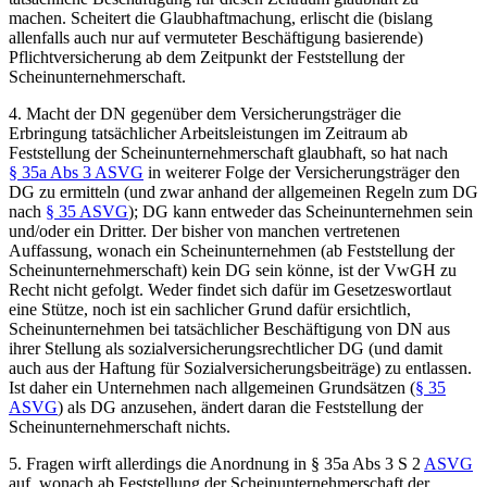
machen. Scheitert die Glaubhaftmachung, erlischt die (bislang
allenfalls auch nur auf vermuteter Beschäftigung basierende)
Pflichtversicherung ab dem Zeitpunkt der Feststellung der
Scheinunternehmerschaft.
4.
Macht der DN gegenüber dem Versicherungsträger die
Erbringung tatsächlicher Arbeitsleistungen im Zeitraum ab
Feststellung der Scheinunternehmerschaft glaubhaft, so hat nach
§ 35a Abs 3 ASVG
in weiterer Folge der Versicherungsträger den
DG zu ermitteln (und zwar anhand der allgemeinen Regeln zum DG
nach
§ 35 ASVG
); DG kann entweder das Scheinunternehmen sein
und/oder ein Dritter. Der bisher von manchen vertretenen
Auffassung, wonach ein Scheinunternehmen (ab Feststellung der
Scheinunternehmerschaft) kein DG sein könne, ist der VwGH zu
Recht nicht gefolgt. Weder findet sich dafür im Gesetzeswortlaut
eine Stütze, noch ist ein sachlicher Grund dafür ersichtlich,
Scheinunternehmen bei tatsächlicher Beschäftigung von DN aus
ihrer Stellung als sozialversicherungsrechtlicher DG (und damit
auch aus der Haftung für Sozialversicherungsbeiträge) zu entlassen.
Ist daher ein Unternehmen nach allgemeinen Grundsätzen (
§ 35
ASVG
) als DG anzusehen, ändert daran die Feststellung der
Scheinunternehmerschaft nichts.
5.
Fragen wirft allerdings die Anordnung in § 35a Abs 3 S 2
ASVG
auf, wonach ab Feststellung der Scheinunternehmerschaft der