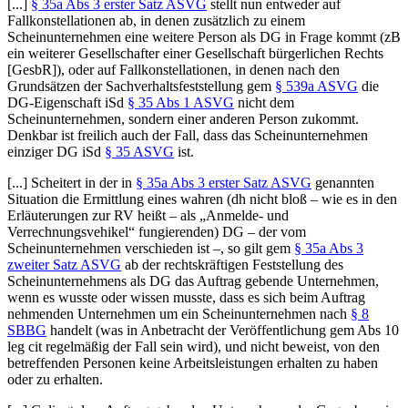
[...]
§ 35a Abs 3 erster Satz ASVG
stellt nun entweder auf
Fallkonstellationen ab, in denen zusätzlich zu einem
Scheinunternehmen eine weitere Person als DG in Frage kommt (zB
ein weiterer Gesellschafter einer Gesellschaft bürgerlichen Rechts
[GesbR]), oder auf Fallkonstellationen, in denen nach den
Grundsätzen der Sachverhaltsfeststellung gem
§ 539a ASVG
die
DG-Eigenschaft iSd
§ 35 Abs 1 ASVG
nicht dem
Scheinunternehmen, sondern einer anderen Person zukommt.
Denkbar ist freilich auch der Fall, dass das Scheinunternehmen
einziger DG iSd
§ 35 ASVG
ist.
[...] Scheitert in der in
§ 35a Abs 3 erster Satz ASVG
genannten
Situation die Ermittlung eines wahren (dh nicht bloß – wie es in den
Erläuterungen zur RV heißt – als „Anmelde- und
Verrechnungsvehikel“ fungierenden) DG – der vom
Scheinunternehmen verschieden ist –, so gilt gem
§ 35a Abs 3
zweiter Satz ASVG
ab der rechtskräftigen Feststellung des
Scheinunternehmens als DG das Auftrag gebende Unternehmen,
wenn es wusste oder wissen musste, dass es sich beim Auftrag
nehmenden Unternehmen um ein Scheinunternehmen nach
§ 8
SBBG
handelt (was in Anbetracht der Veröffentlichung gem Abs 10
leg cit regelmäßig der Fall sein wird), und nicht beweist, von den
betreffenden Personen keine Arbeitsleistungen erhalten zu haben
oder zu erhalten.