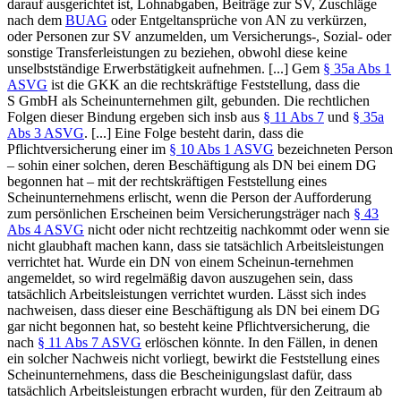
darauf ausgerichtet ist, Lohnabgaben, Beiträge zur SV, Zuschläge
nach dem
BUAG
oder Entgeltansprüche von AN zu verkürzen,
oder Personen zur SV anzumelden, um Versicherungs-, Sozial- oder
sonstige Transferleistungen zu beziehen, obwohl diese keine
unselbstständige Erwerbstätigkeit aufnehmen. [...] Gem
§ 35a Abs 1
ASVG
ist die GKK an die rechtskräftige Feststellung, dass die
S GmbH als Scheinunternehmen gilt, gebunden. Die rechtlichen
Folgen dieser Bindung ergeben sich insb aus
§ 11 Abs 7
und
§ 35a
Abs 3 ASVG
. [...] Eine Folge besteht darin, dass die
Pflichtversicherung einer im
§ 10 Abs 1 ASVG
bezeichneten Person
– sohin einer solchen, deren Beschäftigung als DN bei einem DG
begonnen hat – mit der rechtskräftigen Feststellung eines
Scheinunternehmens erlischt, wenn die Person der Aufforderung
zum persönlichen Erscheinen beim Versicherungsträger nach
§ 43
Abs 4 ASVG
nicht oder nicht rechtzeitig nachkommt oder wenn sie
nicht glaubhaft machen kann, dass sie tatsächlich Arbeitsleistungen
verrichtet hat. Wurde ein DN von einem Scheinun-
ternehmen
angemeldet, so wird regelmäßig davon auszugehen sein, dass
tatsächlich Arbeitsleistungen verrichtet wurden. Lässt sich indes
nachweisen, dass dieser eine Beschäftigung als DN bei einem DG
gar nicht begonnen hat, so besteht keine Pflichtversicherung, die
nach
§ 11 Abs 7 ASVG
erlöschen könnte. In den Fällen, in denen
ein solcher Nachweis nicht vorliegt, bewirkt die Feststellung eines
Scheinunternehmens, dass die Bescheinigungslast dafür, dass
tatsächlich Arbeitsleistungen erbracht wurden, für den Zeitraum ab