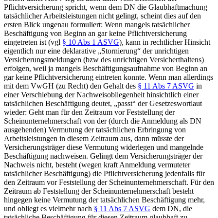
Pflichtversicherung spricht, wenn dem DN die Glaubhaftmachung
tatsächlicher Arbeitsleistungen nicht gelingt, scheint dies auf den
ersten Blick ungenau formuliert: Wenn mangels tatsächlicher
Beschäftigung von Beginn an gar keine Pflichtversicherung
eingetreten ist (vgl
§ 10 Abs 1 ASVG
), kann in rechtlicher Hinsicht
eigentlich nur eine deklarative „Stornierung“ der unrichtigen
Versicherungsmeldungen (bzw des unrichtigen Versicherthaltens)
erfolgen, weil ja mangels Beschäftigungsaufnahme von Beginn an
gar keine Pflichtversicherung eintreten konnte. Wenn man allerdings
mit dem VwGH (zu Recht) den Gehalt des
§ 11 Abs 7 ASVG
in
einer Verschiebung der Nachweisobliegenheit hinsichtlich einer
tatsächlichen Beschäftigung deutet, „passt“ der Gesetzeswortlaut
wieder: Geht man für den Zeitraum vor Feststellung der
Scheinunternehmerschaft von der (durch die Anmeldung als DN
ausgehenden) Vermutung der tatsächlichen Erbringung von
Arbeitsleistungen in diesem Zeitraum aus, dann müsste der
Versicherungsträger diese Vermutung widerlegen und mangelnde
Beschäftigung nachweisen. Gelingt dem Versicherungsträger der
Nachweis nicht, besteht (wegen kraft Anmeldung vermuteter
tatsächlicher Beschäftigung) die Pflichtversicherung jedenfalls für
den Zeitraum vor Feststellung der Scheinunternehmerschaft. Für den
Zeitraum ab Feststellung der Scheinunternehmerschaft besteht
hingegen keine Vermutung der tatsächlichen Beschäftigung mehr,
und obliegt es vielmehr nach
§ 11 Abs 7 ASVG
dem DN, die
tatsächliche Beschäftigung für diesen Zeitraum glaubhaft zu