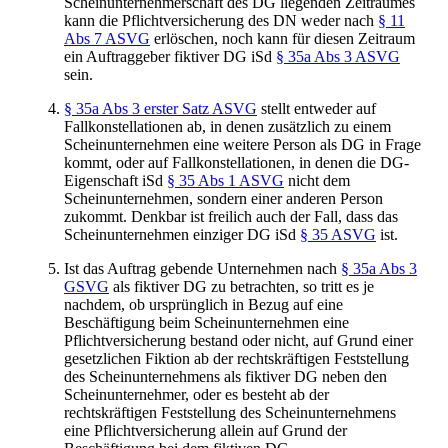
Scheinunternehmerschaft des DG liegenden Zeitraumes
kann die Pflichtversicherung des DN weder nach
§ 11
Abs 7 ASVG
erlöschen, noch kann für diesen Zeitraum
ein Auftraggeber fiktiver DG iSd
§ 35a Abs 3 ASVG
sein.
§ 35a Abs 3 erster Satz ASVG
stellt entweder auf
Fallkonstellationen ab, in denen zusätzlich zu einem
Scheinunternehmen eine weitere Person als DG in Frage
kommt, oder auf Fallkonstellationen, in denen die DG-
Eigenschaft iSd
§ 35 Abs 1 ASVG
nicht dem
Scheinunternehmen, sondern einer anderen Person
zukommt. Denkbar ist freilich auch der Fall, dass das
Scheinunternehmen einziger DG iSd
§ 35 ASVG
ist.
Ist das Auftrag gebende Unternehmen nach
§ 35a Abs 3
GSVG
als fiktiver DG zu betrachten, so tritt es je
nachdem, ob ursprünglich in Bezug auf eine
Beschäftigung beim Scheinunternehmen eine
Pflichtversicherung bestand oder nicht, auf Grund einer
gesetzlichen Fiktion ab der rechtskräftigen Feststellung
des Scheinunternehmens als fiktiver DG neben den
Scheinunternehmer, oder es besteht ab der
rechtskräftigen Feststellung des Scheinunternehmens
eine Pflichtversicherung allein auf Grund der