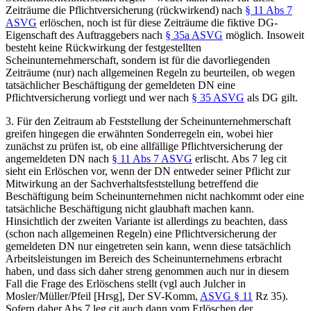
Zeiträume die Pflichtversicherung (rückwirkend) nach
§ 11 Abs 7
ASVG
erlöschen, noch ist für diese Zeiträume die fiktive DG-
Eigenschaft des Auftraggebers nach
§ 35a ASVG
möglich. Insoweit
besteht keine Rückwirkung der festgestellten
Scheinunternehmerschaft, sondern ist für die davorliegenden
Zeiträume (nur) nach allgemeinen Regeln zu beurteilen, ob wegen
tatsächlicher Beschäftigung der gemeldeten DN eine
Pflichtversicherung vorliegt und wer nach
§ 35 ASVG
als DG gilt.
3.
Für den Zeitraum ab Feststellung der Scheinunternehmerschaft
greifen hingegen die erwähnten Sonderregeln ein, wobei hier
zunächst zu prüfen ist, ob eine allfällige Pflichtversicherung der
angemeldeten DN nach
§ 11 Abs 7 ASVG
erlischt. Abs 7 leg cit
sieht ein Erlöschen vor, wenn der DN entweder seiner Pflicht zur
Mitwirkung an der Sachverhaltsfeststellung betreffend die
Beschäftigung beim Scheinunternehmen nicht nachkommt oder eine
tatsächliche Beschäftigung nicht glaubhaft machen kann.
Hinsichtlich der zweiten Variante ist allerdings zu beachten, dass
(schon nach allgemeinen Regeln) eine Pflichtversicherung der
gemeldeten DN nur eingetreten sein kann, wenn diese tatsächlich
Arbeitsleistungen im Bereich des Scheinunternehmens erbracht
haben, und dass sich daher streng genommen auch nur in diesem
Fall die Frage des Erlöschens stellt (vgl auch
Julcher
in
Mosler
/
Müller
/
Pfeil
[Hrsg], Der SV-Komm,
ASVG § 11
Rz 35).
Sofern daher Abs 7 leg cit auch dann vom Erlöschen der