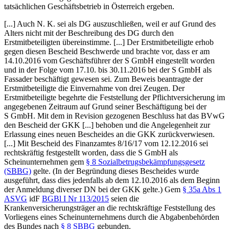
tatsächlichen Geschäftsbetrieb in Österreich ergeben.
[...] Auch N. K. sei als DG auszuschließen, weil er auf Grund des
Alters nicht mit der Beschreibung des DG durch den
Erstmitbeteiligten übereinstimme. [...] Der Erstmitbeteiligte erhob
gegen diesen Bescheid Beschwerde und brachte vor, dass er am
14.10.2016 vom Geschäftsführer der S GmbH eingestellt worden
und in der Folge vom 17.10. bis 30.11.2016 bei der S GmbH als
Fassader beschäftigt gewesen sei. Zum Beweis beantragte der
Erstmitbeteiligte die Einvernahme von drei Zeugen. Der
Erstmitbeteiligte begehrte die Feststellung der Pflichtversicherung im
angegebenen Zeitraum auf Grund seiner Beschäftigung bei der
S GmbH. Mit dem in Revision gezogenen Beschluss hat das BVwG
den Bescheid der GKK [...] behoben und die Angelegenheit zur
Erlassung eines neuen Bescheides an die GKK zurückverwiesen.
[...] Mit Bescheid des Finanzamtes 8/16/17 vom 12.12.2016 sei
rechtskräftig festgestellt worden, dass die S GmbH als
Scheinunternehmen gem
§ 8 Sozialbetrugsbekämpfungsgesetz
(SBBG)
gelte. (In der Begründung dieses Bescheides wurde
ausgeführt, dass dies jedenfalls ab dem 12.10.2016 als dem Beginn
der Anmeldung diverser DN bei der GKK gelte.) Gem
§ 35a Abs 1
ASVG
idF
BGBl I
Nr 113/2015
seien die
Krankenversicherungsträger an die rechtskräftige Feststellung des
Vorliegens eines Scheinunternehmens durch die Abgabenbehörden
des Bundes nach
§ 8 SBBG
gebunden.