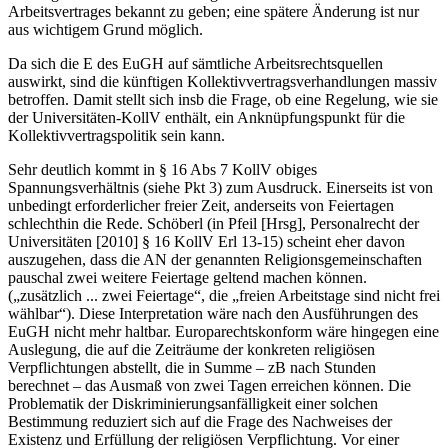
Arbeitsvertrages bekannt zu geben; eine spätere Änderung ist nur
aus wichtigem Grund möglich.
Da sich die E des EuGH auf sämtliche Arbeitsrechtsquellen
auswirkt, sind die künftigen Kollektivvertragsverhandlungen massiv
betroffen. Damit stellt sich insb die Frage, ob eine Regelung, wie sie
der Universitäten-KollV enthält, ein Anknüpfungspunkt für die
Kollektivvertragspolitik sein kann.
Sehr deutlich kommt in § 16 Abs 7 KollV obiges
Spannungsverhältnis (siehe Pkt 3) zum Ausdruck. Einerseits ist von
unbedingt erforderlicher freier Zeit, anderseits von Feiertagen
schlechthin die Rede.
Schöberl
(in
Pfeil
[Hrsg], Personalrecht der
Universitäten [2010] § 16 KollV Erl 13-15) scheint eher davon
auszugehen, dass die AN der genannten Religionsgemeinschaften
pauschal zwei weitere Feiertage geltend machen können.
(„zusätzlich ... zwei Feiertage“, die „freien Arbeitstage sind nicht frei
wählbar“). Diese Interpretation wäre nach den Ausführungen des
EuGH nicht mehr haltbar. Europarechtskonform wäre hingegen eine
Auslegung, die auf die Zeiträume der konkreten religiösen
Verpflichtungen abstellt, die in Summe – zB nach Stunden
berechnet – das Ausmaß von zwei Tagen erreichen können. Die
Problematik der Diskriminierungsanfälligkeit einer solchen
Bestimmung reduziert sich auf die Frage des Nachweises der
Existenz und Erfüllung der religiösen Verpflichtung. Vor einer