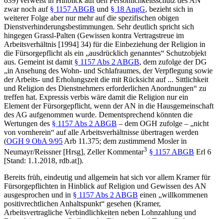
639) verweist in Hinblick auf den Persönlichkeitsschutz des AN
zwar noch auf
§ 1157 ABGB
und
§ 18 AngG
, bezieht sich in
weiterer Folge aber nur mehr auf die spezifischen obigen
Dienstverhinderungsbestimmungen. Sehr deutlich spricht sich
hingegen
Grassl-Palten
(Gewissen kontra Vertragstreue im
Arbeitsverhältnis [1994] 34) für die Einbeziehung der Religion in
die Fürsorgepflicht als ein „ausdrücklich genanntes“ Schutzobjekt
aus. Gemeint ist damit
§ 1157 Abs 2 ABGB
, dem zufolge der DG
„
in Ansehung des Wohn- und Schlafraumes, der Verpflegung sowie
der Arbeits- und Erholungszeit die mit Rücksicht auf ... Sittlichkeit
und Religion des Dienstnehmers erforderlichen Anordnungen
“ zu
treffen hat. Expressis verbis wäre damit die Religion nur ein
Element der Fürsorgepflicht, wenn der AN in die Hausgemeinschaft
des AG aufgenommen wurde. Dementsprechend könnten die
Wertungen des
§ 1157 Abs 2 ABGB
– dem OGH zufolge – „nicht
von vornherein“ auf alle Arbeitsverhältnisse übertragen werden
(
OGH
9 ObA 9/95
Arb 11.375; dem zustimmend
Mosler
in
3
Neumayr/Reissner
[Hrsg], Zeller Kommentar
§ 1157 ABGB
Erl 6
[Stand: 1.1.2018, rdb.at]).
Bereits früh, eindeutig und allgemein hat sich vor allem
Kramer
für
Fürsorgepflichten in Hinblick auf Religion und Gewissen des AN
ausgesprochen und in
§ 1157 Abs 2 ABGB
einen „willkommenen
positivrechtlichen Anhaltspunkt“ gesehen (
Kramer
,
Arbeitsvertragliche Verbindlichkeiten neben Lohnzahlung und