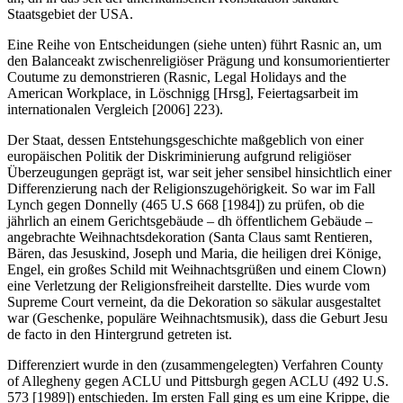
Staatsgebiet der USA.
Eine Reihe von Entscheidungen (siehe unten) führt
Rasnic
an, um
den Balanceakt zwischen
religiöser Prägung und konsumorientierter
Coutume zu demonstrieren (
Rasnic
, Legal Holidays and the
American Workplace, in
Löschnigg
[Hrsg], Feiertagsarbeit im
internationalen Vergleich [2006] 223).
Der Staat, dessen Entstehungsgeschichte maßgeblich von einer
europäischen Politik der Diskriminierung aufgrund religiöser
Überzeugungen geprägt ist, war seit jeher sensibel hinsichtlich einer
Differenzierung nach der Religionszugehörigkeit. So war im Fall
Lynch
gegen
Donnelly
(465 U.S 668 [1984]) zu prüfen, ob die
jährlich an einem Gerichtsgebäude – dh öffentlichem Gebäude –
angebrachte Weihnachtsdekoration (Santa Claus samt Rentieren,
Bären, das Jesuskind, Joseph und Maria, die heiligen drei Könige,
Engel, ein großes Schild mit Weihnachtsgrüßen und einem Clown)
eine Verletzung der Religionsfreiheit darstellte. Dies wurde vom
Supreme Court verneint, da die Dekoration so säkular ausgestaltet
war (Geschenke, populäre Weihnachtsmusik), dass die Geburt Jesu
de facto in den Hintergrund getreten ist.
Differenziert wurde in den (zusammengelegten) Verfahren
County
of Allegheny
gegen
ACLU
und
Pittsburgh
gegen
ACLU
(492 U.S.
573 [1989]) entschieden. Im ersten Fall ging es um eine Krippe, die