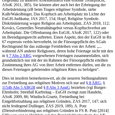
Gegensatz zu anderen Arbeitnehmern eine erhöhte Treuepflicht,
ASoK 2011, 385). Sie können aber auch bei der Erbringung der
Arbeitsleistung (zB beim Tragen religiöser Symbole, siehe
Kalb/Wakolbinger
, Das Kopftuch am Arbeitsplatz im Lichte der
EuGH-Judikatur, JAS 2017, 154;
Hopf
, Religiöse Symbole.
Diskriminierung wegen Religion am Arbeitsplatz, ZAS 2018, 112;
Kovács
, Generelles Neutralitätsgebot versus Kopftuchverbot am
Arbeitsplatz. Die Offenbarung des EuGH, ASoK 2017, 122) oder
im Beendigungsrecht auftreten. Einen Aspekt, den der EuGH in Rn
67 expressis verbis hervorhebt, ist die Fürsorgepflicht des AG
als
Rechtsgrund für das zulässige Fernbleiben von der Arbeit: „
...
während AN anderer Religionen, deren hohe Feiertage nicht mit den
in
§ 7 Abs 2 ARG
vorgesehenen Feiertagen zusammenfallen, sich
grundsätzlich nur mit der im Rahmen der Fürsorgepflicht erteilten
Zustimmung ihres AG von ihrer Arbeit entfernen dürfen, um die zu
diesen Feiertagen gehörenden religiösen Riten zu befolgen
“.
Dies ist insofern bemerkenswert, als die neueren Stellungnahmen
zur Freistellung aus religiösen Motiven sich nur auf
§ 8 ARG
,
§
1154b Abs 5 ABGB
und
§ 8 Abs 3 AngG
beziehen (vgl
Burger-
Ehrnhofer
, Streitfall Karfreitag – EuGH zwingt zum Handeln,
ASoK 2009, 86;
Windisch-Graetz
, Freistellung bei
Entgeltfortzahlung aus religiösen Gründen, ZAS 2017, 147; sich
nicht festlegend
Dullinger
, ZAS 2019, 189).
A. Potz
(Dienstverhinderung aus religiösen Gründen in FS R. Potz [2014]