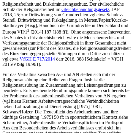
Religionsfreiheit und Diskriminierungsschutz. Der zivilrechtliche
Schutz der Religionsfreiheit im
Gleichbehandlungsgesetz
, JAP
2018, 25; zur Drittwirkung von Grundrechten vgl etwa
Schulev-
Steindl
, Drittwirkung und Fiskalgeltung, in
Merten/Papier/Kucsko-
Stadlmayer
[Hrsg], Handbuch der Grundrechte in Deutschland und
2
Europa VII/1
[2014] 187 [188 ff]). Ohne angemessene Intervention
des Staates im Privatrechtsbereich wäre die Menschenrechts- und
Verfassungsgarantie der Religionsfreiheit in ihrer Gesamtheit nicht
gewährleistet (zur Pflicht des Staates, die Religionsausübungsfreiheit
des Einzelnen gegen gezielte Störungen durch Dritte zu schützen
vgl etwa
VfGH
E 717/2014
öarr 2016, 388 [
Schinkele
] = VfGH
2015/VfSlg 19.961).
Für das Verhältnis zwischen AG und AN stellen sich mit der
Religionsausübung eine Reihe von Fragen. Insb ist die
Religionsausübung im Zusammenhang mit Leistungsstörungen zu
beurteilen. Entsprechende Berührungspunkte können sich bereits bei
der Problematik des außerdienstlichen Verhaltens von AN ergeben
(vgl hiezu
Kramer
, Arbeitsvertragsrechtliche Verbindlichkeiten
neben Lohnzahlung und Dienstleistung [1975] 108 f;
Schwarz/Holzer
, Die Treuepflicht des Arbeitnehmers und ihre
künftige Gestaltung [1975] 50 ff; in sportrechtlichem Kontext siehe
Scharnreitner
, Außerdienstliche Verhaltenspflichten im Profisport –
Aus den Besonderheiten des Arbeitsverhältnisses ergibt sich im