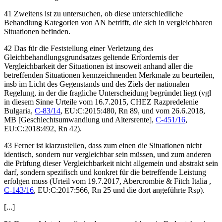
41 Zweitens ist zu untersuchen, ob diese unterschiedliche
Behandlung Kategorien von AN betrifft, die sich in vergleichbaren
Situationen befinden.
42 Das für die Feststellung einer Verletzung des
Gleichbehandlungsgrundsatzes geltende Erfordernis der
Vergleichbarkeit der Situationen ist insoweit anhand aller die
betreffenden Situationen kennzeichnenden Merkmale zu beurteilen,
insb im Licht des Gegenstands und des Ziels der nationalen
Regelung, in der die fragliche Unterscheidung begründet liegt (vgl
in diesem Sinne Urteile vom
16.7.2015,
CHEZ Razpredelenie
Bulgaria
,
C-83/14
, EU:C:2015:480, Rn 89, und vom
26.6.2018,
MB
[Geschlechtsumwandlung und Altersrente],
C-451/16
,
EU:C:2018:492, Rn 42).
43 Ferner ist klarzustellen, dass zum einen die Situationen nicht
identisch, sondern nur vergleichbar sein müssen, und zum anderen
die Prüfung dieser Vergleichbarkeit nicht allgemein und abstrakt sein
darf, sondern spezifisch und konkret für die betreffende Leistung
erfolgen muss (Urteil vom
19.7.2017,
Abercrombie & Fitch Italia
,
C-143/16
, EU:C:2017:566, Rn 25 und die dort angeführte Rsp).
[...]