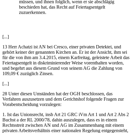
müssen, und ihnen folglich, wenn er sie abschlägig
beschieden hat, das Recht auf Feiertagsentgelt
zuzuerkennen.
[...]
13 Herr
Achatzi
ist AN bei
Cresco
, einer privaten Detektei, und
gehört keiner der genannten Kirchen an. Er ist der Ansicht, ihm sei
für die von ihm am 3.4.2015, einem Karfreitag, geleistete Arbeit das
Feiertagsentgelt in diskriminierender Weise vorenthalten worden,
und begehrt aus diesem Grund von seinem AG die Zahlung von
109,09 € zuzüglich Zinsen.
[...]
28 Unter diesen Umständen hat der OGH beschlossen, das
Verfahren auszusetzen und dem Gerichtshof folgende Fragen zur
Vorabentscheidung vorzulegen:
1. Ist das Unionsrecht, insb Art 21 GRC iVm Art 1 und Art 2 Abs 2
Buchst a der RL 2000/78, dahin auszulegen, dass es in einem
Rechtsstreit zwischen AN und AG im Zusammenhang mit einem
privaten Arbeitsverhältnis einer nationalen Regelung entgegensteht,