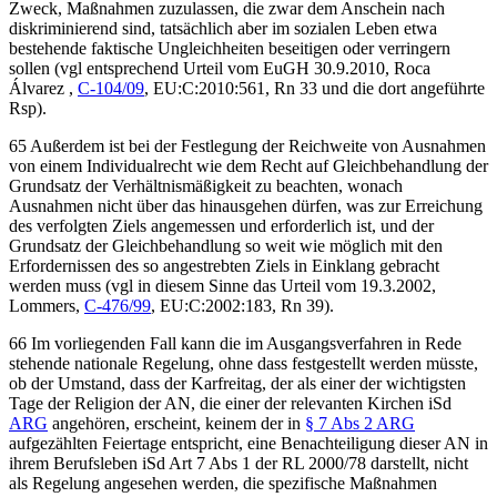
Zweck, Maßnahmen zuzulassen, die zwar dem Anschein nach
diskriminierend sind, tatsächlich aber im sozialen Leben etwa
bestehende faktische Ungleichheiten beseitigen oder verringern
sollen (vgl entsprechend Urteil vom
EuGH
30.9.2010,
Roca
Álvarez
,
C-104/09
, EU:C:2010:561, Rn 33 und die dort angeführte
Rsp).
65 Außerdem ist bei der Festlegung der Reichweite von Ausnahmen
von einem Individualrecht wie dem Recht auf Gleichbehandlung der
Grundsatz der Verhältnismäßigkeit zu beachten, wonach
Ausnahmen nicht über das hinausgehen dürfen, was zur Erreichung
des verfolgten Ziels angemessen und erforderlich ist, und der
Grundsatz der Gleichbehandlung so weit wie möglich mit den
Erfordernissen des so angestrebten Ziels in Einklang gebracht
werden muss (vgl in diesem Sinne das Urteil vom
19.3.2002,
Lommers
,
C-476/99
, EU:C:2002:183, Rn 39).
66 Im vorliegenden Fall kann die im Ausgangsverfahren in Rede
stehende nationale Regelung, ohne dass festgestellt werden müsste,
ob der Umstand, dass der Karfreitag, der als einer der wichtigsten
Tage der Religion der AN, die einer der relevanten Kirchen iSd
ARG
angehören, erscheint, keinem der in
§ 7 Abs 2 ARG
aufgezählten Feiertage entspricht, eine Benachteiligung dieser AN in
ihrem Berufsleben iSd Art 7 Abs 1 der RL 2000/78 darstellt, nicht
als Regelung angesehen werden, die spezifische Maßnahmen