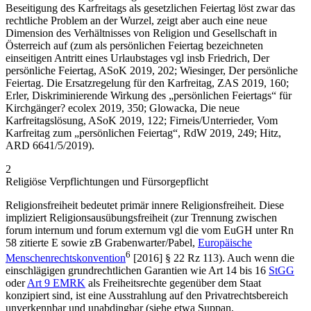
Beseitigung des Karfreitags als gesetzlichen Feiertag löst zwar das
rechtliche Problem an der Wurzel, zeigt aber auch eine neue
Dimension des Verhältnisses von Religion und Gesellschaft in
Österreich auf (zum als persönlichen Feiertag bezeichneten
einseitigen Antritt eines Urlaubstages vgl insb
Friedrich
, Der
persönliche Feiertag, ASoK 2019, 202;
Wiesinger
, Der persönliche
Feiertag. Die Ersatzregelung für den Karfreitag, ZAS 2019, 160;
Erler
, Diskriminierende Wirkung des „persönlichen Feiertags“ für
Kirchgänger? ecolex 2019, 350;
Glowacka
, Die neue
Karfreitagslösung, ASoK 2019, 122;
Firneis/Unterrieder
, Vom
Karfreitag zum „persönlichen Feiertag“, RdW 2019, 249;
Hitz
,
ARD 6641/5/2019).
2
Religiöse Verpflichtungen und Fürsorgepflicht
Religionsfreiheit bedeutet primär innere Religionsfreiheit. Diese
impliziert Religionsausübungsfreiheit (zur Trennung zwischen
forum internum
und
forum externum
vgl die vom EuGH unter Rn
58 zitierte E sowie zB
Grabenwarter/Pabel
,
Europäische
6
Menschenrechtskonvention
[2016] § 22 Rz 113). Auch wenn die
einschlägigen grundrechtlichen Garantien wie Art 14 bis 16
StGG
oder
Art 9 EMRK
als Freiheitsrechte gegenüber dem Staat
konzipiert sind, ist eine Ausstrahlung auf den Privatrechtsbereich
unverkennbar und unabdingbar (siehe etwa
Suppan
,