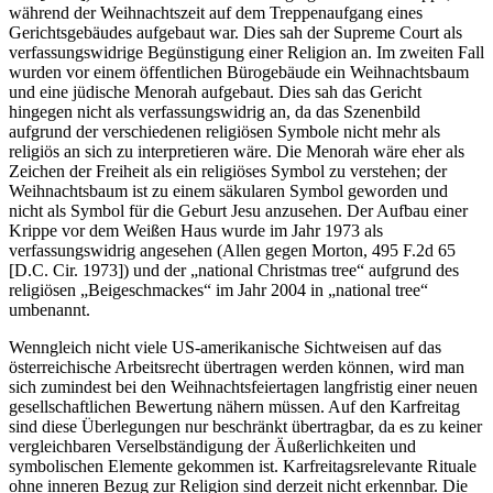
während der Weihnachtszeit auf dem Treppenaufgang eines
Gerichtsgebäudes aufgebaut war. Dies sah der Supreme Court als
verfassungswidrige Begünstigung einer Religion an. Im zweiten Fall
wurden vor einem öffentlichen Bürogebäude ein Weihnachtsbaum
und eine jüdische Menorah aufgebaut. Dies sah das Gericht
hingegen nicht als verfassungswidrig an, da das Szenenbild
aufgrund der verschiedenen religiösen Symbole nicht mehr als
religiös an sich zu interpretieren wäre. Die Menorah wäre eher als
Zeichen der Freiheit als ein religiöses Symbol zu verstehen; der
Weihnachtsbaum ist zu einem säkularen Symbol geworden und
nicht als Symbol für die Geburt Jesu anzusehen. Der Aufbau einer
Krippe vor dem Weißen Haus wurde im Jahr 1973 als
verfassungswidrig angesehen (
Allen
gegen
Morton
, 495 F.2d 65
[D.C. Cir. 1973]) und der „national Christmas tree“ aufgrund des
religiösen „Beigeschmackes“ im Jahr 2004 in „national tree“
umbenannt.
Wenngleich nicht viele US-amerikanische Sichtweisen auf das
österreichische Arbeitsrecht übertragen werden können, wird man
sich zumindest bei den Weihnachtsfeiertagen langfristig einer neuen
gesellschaftlichen Bewertung nähern müssen. Auf den Karfreitag
sind diese Überlegungen nur beschränkt übertragbar, da es zu keiner
vergleichbaren Verselbständigung der Äußerlichkeiten und
symbolischen Elemente gekommen ist. Karfreitagsrelevante Rituale
ohne inneren Bezug zur Religion sind derzeit nicht erkennbar. Die