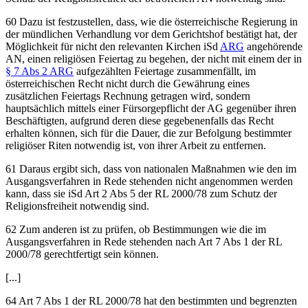
60 Dazu ist festzustellen, dass, wie die österreichische Regierung in
der mündlichen Verhandlung vor dem Gerichtshof bestätigt hat, der
Möglichkeit für nicht den relevanten Kirchen iSd
ARG
angehörende
AN, einen religiösen Feiertag zu begehen, der nicht mit einem der in
§ 7 Abs 2 ARG
aufgezählten Feiertage zusammenfällt, im
österreichischen Recht nicht durch die Gewährung eines
zusätzlichen Feiertags Rechnung getragen wird, sondern
hauptsächlich mittels einer Fürsorgepflicht der AG gegenüber ihren
Beschäftigten, aufgrund deren diese gegebenenfalls das Recht
erhalten können, sich für die Dauer, die zur Befolgung bestimmter
religiöser Riten notwendig ist, von ihrer Arbeit zu entfernen.
61 Daraus ergibt sich, dass von nationalen Maßnahmen wie den im
Ausgangsverfahren in Rede stehenden nicht angenommen werden
kann, dass sie iSd Art 2 Abs 5 der RL 2000/78 zum Schutz der
Religionsfreiheit notwendig sind.
62 Zum anderen ist zu prüfen, ob Bestimmungen wie die im
Ausgangsverfahren in Rede stehenden nach Art 7 Abs 1 der RL
2000/78 gerechtfertigt sein können.
[...]
64 Art 7 Abs 1 der RL 2000/78 hat den bestimmten und begrenzten