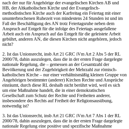
nach der nur für Angehörige der evangelischen Kirchen AB und
HB, der Altkatholischen Kirche und der Evangelisch-
methodistischen Kirche auch der Karfreitag ein Feiertag mit einer
ununterbrochenen Ruhezeit von mindestens 24 Stunden ist und im
Fall der Beschäftigung des AN trotz Feiertagsruhe neben dem
Anspruch auf Entgelt für die infolge des Feiertags ausgefallene
Arbeit auch ein Anspruch auf das Entgelt für die geleistete Arbeit
gebührt, anderen AN, die diesen Kirchen nicht angehören, jedoch
nicht?
2. Ist das Unionsrecht, insb Art 21 GRC iVm Art 2 Abs 5 der RL
2000/78, dahin auszulegen, dass die in der ersten Frage dargelegte
nationale Regelung, die – gemessen an der Gesamtzahl der
Bevölkerung und der Zugehörigkeit der Mehrzahl zur römisch-
katholischen Kirche – nur einer verhältnismäßig kleinen Gruppe von
Angehörigen bestimmter (anderer) Kirchen Rechte und Ansprüche
einräumt, durch diese RL deshalb nicht berührt wird, weil es sich
um eine Maßnahme handelt, die in einer demokratischen
Gesellschaft zum Schutz der Rechte und Freiheiten anderer,
insbesondere des Rechts auf Freiheit der Religionsausübung,
notwendig ist?
3. Ist das Unionsrecht, insb Art 21 GRC iVm Art 7 Abs 1 der RL
2000/78, dahin auszulegen, dass die in der ersten Frage dargelegte
nationale Regelung eine positive und spezifische Maßnahme