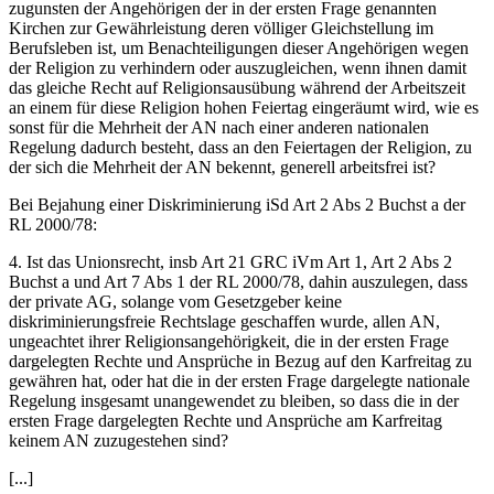
zugunsten der Angehörigen der in der ersten Frage genannten
Kirchen zur Gewährleistung deren völliger Gleichstellung im
Berufsleben ist, um Benachteiligungen dieser Angehörigen wegen
der Religion zu verhindern oder auszugleichen, wenn ihnen damit
das gleiche Recht auf Religionsausübung während der Arbeitszeit
an einem für diese Religion hohen Feiertag eingeräumt wird, wie es
sonst für die Mehrheit der AN nach einer anderen nationalen
Regelung dadurch besteht, dass an den Feiertagen der Religion, zu
der sich die Mehrheit der AN bekennt, generell arbeitsfrei ist?
Bei Bejahung einer Diskriminierung iSd Art 2 Abs 2 Buchst a der
RL 2000/78:
4. Ist das Unionsrecht, insb Art 21 GRC iVm Art 1, Art 2 Abs 2
Buchst a und Art 7 Abs 1 der RL 2000/78, dahin auszulegen, dass
der private AG, solange vom Gesetzgeber keine
diskriminierungsfreie Rechtslage geschaffen wurde, allen AN,
ungeachtet ihrer Religionsangehörigkeit, die in der ersten Frage
dargelegten Rechte und Ansprüche in Bezug auf den Karfreitag zu
gewähren hat, oder hat die in der ersten Frage dargelegte nationale
Regelung insgesamt unangewendet zu bleiben, so dass die in der
ersten Frage dargelegten Rechte und Ansprüche am Karfreitag
keinem AN zuzugestehen sind?
[...]