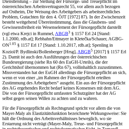
Dienstleistung – zur Stellung der Fürsorge- und Treuepflicht im
österreichischen Arbeitsvertragsrecht 55, vor allem auch bezogen
auf
Ostheim
, Die Weisung des Arbeitgebers als arbeitsrechtliches
Problem, Gutachten für den 4. ÖJT [1972] 87). In der Zwischenzeit
besteht weitgehend Übereinstimmung, dass die Glaubens- und
Gewissensfreiheit ein Wesenselement der Fürsorgepflicht darstellt
3
(vgl etwa
Krejci
in
Rummel
,
ABGB
§ 1157 Erl 24 [Stand:
1.1.2000, rdb.at];
Rebhahn/Ettmayer
in
Kletečka/Schauer
, AGBG-
1.05
ON
§ 1157 Erl 17 [Stand: 1.10.2017, rdb.at];
Spenling
in
5
Koziol/P. Bydlinski/Bollenberger
[Hrsg],
ABGB
[2017] § 1157 Erl
2). Damit ist auch den Ausführungen der österreichischen
Bundesregierung (siehe Rn 60 des EuGH-Urteils), die der
Gerichtshof übernommen hat (Rn 67), vollinhaltlich zuzustimmen.
Missverstanden hat der EuGH allerdings die Fürsorgepflicht an sich,
wenn er von einer „im Rahmen der Fürsorgepflicht erteilten
Zustimmung des Arbeitgebers“ ausgeht. Ein aus der Fürsorgepflicht
des AG ergehendes Recht bedarf keines Konsenses mit dem AG.
Die von der Fürsorgepflicht umfassten Schutzgüter hat der AG
selbst gegen seinen Willen zu achten und zu wahren.
Für die Fürsorgepflicht als Rechtsgrund spricht vor allem die von
Mayer-Maly
als Elastizitätsfunktion bezeichnete Wirkungsweise: Sie
hält die Ordnung des Arbeitsverhältnisses beweglich, wo sie
Erstarrung nicht verträgt (
Mayer-Maly
, Treue- und Fürsorgepflicht
in rechtstheoretischer und rechtsdogmatischer Sicht, in
Tomandl