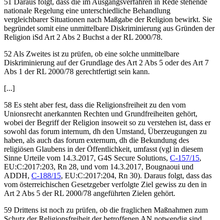
51 Daraus folgt, dass die im Ausgangsverfahren in Rede stehende
nationale Regelung eine unterschiedliche Behandlung
vergleichbarer Situationen nach Maßgabe der Religion bewirkt. Sie
begründet somit eine unmittelbare Diskriminierung aus Gründen der
Religion iSd Art 2 Abs 2 Buchst a der RL 2000/78.
52 Als Zweites ist zu prüfen, ob eine solche unmittelbare
Diskriminierung auf der Grundlage des Art 2 Abs 5 oder des Art 7
Abs 1 der RL 2000/78 gerechtfertigt sein kann.
[...]
58 Es steht aber fest, dass die Religionsfreiheit zu den vom
Unionsrecht anerkannten Rechten und Grundfreiheiten gehört,
wobei der Begriff der Religion insoweit so zu verstehen ist, dass er
sowohl das
forum internum
, dh den Umstand, Überzeugungen zu
haben, als auch das
forum externum
, dh die Bekundung des
religiösen Glaubens in der Öffentlichkeit, umfasst (vgl in diesem
Sinne Urteile vom
14.3.2017,
G4S Secure Solutions
,
C-157/15
,
EU:C:2017:203, Rn 28, und vom
14.3.2017,
Bougnaoui und
ADDH
,
C-188/15
, EU:C:2017:204, Rn 30). Daraus folgt, dass das
vom österreichischen Gesetzgeber verfolgte Ziel gewiss zu den in
Art 2 Abs 5 der RL 2000/78 angeführten Zielen gehört.
59 Drittens ist noch zu prüfen, ob die fraglichen Maßnahmen zum
Schutz der Religionsfreiheit der betroffenen AN notwendig sind.