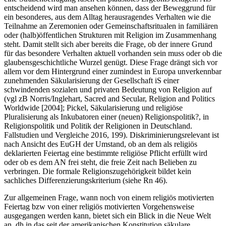
entscheidend wird man ansehen können, dass der Beweggrund für
ein besonderes, aus dem Alltag herausragendes Verhalten wie die
Teilnahme an Zeremonien oder Gemeinschaftsritualen in familiären
oder (halb)öffentlichen Strukturen mit Religion im Zusammenhang
steht. Damit stellt sich aber bereits die Frage, ob der innere Grund
für das besondere Verhalten aktuell vorhanden sein muss oder ob die
glaubensgeschichtliche Wurzel genügt. Diese Frage drängt sich vor
allem vor dem Hintergrund einer zumindest in Europa unverkennbar
zunehmenden Säkularisierung der Gesellschaft iS einer
schwindenden sozialen und privaten Bedeutung von Religion auf
(vgl zB
Norris/Inglehart
, Sacred and Secular, Religion and Politics
Worldwide [2004];
Pickel
, Säkularisierung und religiöse
Pluralisierung als Inkubatoren einer (neuen) Religionspolitik?, in
Religionspolitik und Politik der Religionen in Deutschland.
Fallstudien und Vergleiche 2016, 199). Diskriminierungsrelevant ist
nach Ansicht des EuGH der Umstand, ob an dem als religiös
deklarierten Feiertag eine bestimmte religiöse Pflicht erfüllt wird
oder ob es dem AN frei steht, die freie Zeit nach Belieben zu
verbringen. Die formale Religionszugehörigkeit bildet kein
sachliches Differenzierungskriterium (siehe Rn 46).
Zur allgemeinen Frage, wann noch von einem religiös motivierten
Feiertag bzw von einer religiös motivierten Vorgehensweise
ausgegangen werden kann, bietet sich ein Blick in die Neue Welt
an, dh in das seit der amerikanischen Konstitution säkulare