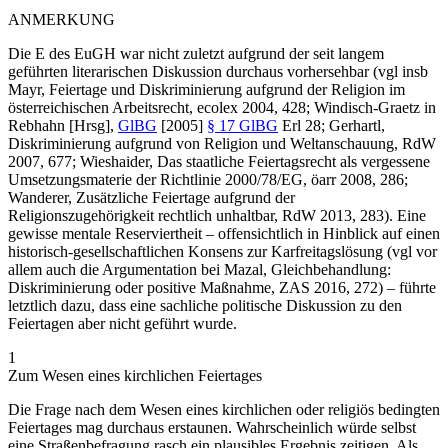
ANMERKUNG
Die E des EuGH war nicht zuletzt aufgrund der seit langem
geführten literarischen Diskussion durchaus vorhersehbar (vgl insb
Mayr
, Feiertage und Diskriminierung aufgrund der Religion im
österreichischen Arbeitsrecht, ecolex 2004, 428;
Windisch-Graetz
in
Rebhahn
[Hrsg],
GlBG
[2005]
§ 17 GlBG
Erl 28;
Gerhartl
,
Diskriminierung aufgrund von Religion und Weltanschauung, RdW
2007, 677;
Wieshaider
, Das staatliche Feiertagsrecht als vergessene
Umsetzungsmaterie der Richtlinie 2000/78/EG, öarr 2008, 286;
Wanderer
, Zusätzliche Feiertage aufgrund der
Religionszugehörigkeit rechtlich unhaltbar, RdW 2013, 283). Eine
gewisse mentale Reserviertheit – offensichtlich in Hinblick auf einen
historisch-gesellschaftlichen Konsens zur Karfreitagslösung (vgl vor
allem auch die Argumentation bei
Mazal
, Gleichbehandlung:
Diskriminierung oder positive Maßnahme, ZAS 2016, 272) – führte
letztlich dazu, dass eine sachliche politische Diskussion zu den
Feiertagen aber nicht geführt wurde.
1
Zum Wesen eines kirchlichen Feiertages
Die Frage nach dem Wesen eines kirchlichen oder religiös bedingten
Feiertages mag durchaus erstaunen. Wahrscheinlich würde selbst
eine Straßenbefragung rasch ein plausibles Ergebnis zeitigen. Als