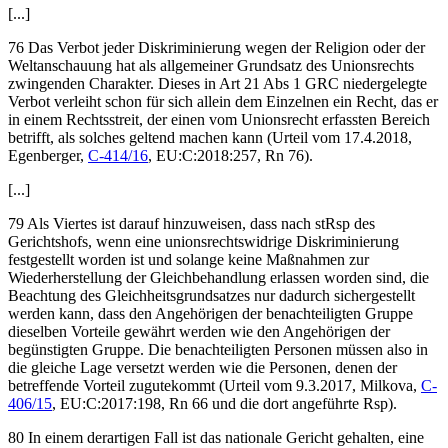
[...]
76 Das Verbot jeder Diskriminierung wegen der Religion oder der
Weltanschauung hat als allgemeiner Grundsatz des Unionsrechts
zwingenden Charakter. Dieses in Art 21 Abs 1 GRC niedergelegte
Verbot verleiht schon für sich allein dem Einzelnen ein Recht, das er
in einem Rechtsstreit, der einen vom Unionsrecht erfassten Bereich
betrifft, als solches geltend machen kann (Urteil vom
17.4.2018,
Egenberger
,
C-414/16
, EU:C:2018:257, Rn 76).
[...]
79 Als Viertes ist darauf hinzuweisen, dass nach stRsp des
Gerichtshofs, wenn eine unionsrechtswidrige Diskriminierung
festgestellt worden ist und solange keine Maßnahmen zur
Wiederherstellung der Gleichbehandlung erlassen worden sind, die
Beachtung des Gleichheitsgrundsatzes nur dadurch sichergestellt
werden kann, dass den Angehörigen der benachteiligten Gruppe
dieselben Vorteile gewährt werden wie den Angehörigen der
begünstigten Gruppe. Die benachteiligten Personen müssen also in
die gleiche Lage versetzt werden wie die Personen, denen der
betreffende Vorteil zugutekommt (Urteil vom
9.3.2017,
Milkova
,
C-
406/15
, EU:C:2017:198, Rn 66 und die dort angeführte Rsp).
80 In einem derartigen Fall ist das nationale Gericht gehalten, eine