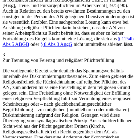
[Hrsg], Treue- und Fürsorgepflichten im Arbeitsrecht [1975] 90).
Auch in Relation zu den bereits erwähnten Bestimmungen zu den
sonstigen in der Person des AN gelegenen Dienstverhinderungen ist
sie wesentlich flexibler. Eine sachgerechte Lösung kann etwa bei
Ausübung religiöser Pflichten darin bestehen, dass der AN von
seiner Arbeitspflicht zu Recht befreit ist, dass es aber zu keiner
Fortzahlung des Entgelts kommt; eine Lösung, die sich aus
§ 1154b
Abs 5 ABGB
oder
§ 8 Abs 3 AngG
nicht unmittelbar ableiten lässt.
3
Zur Trennung von Feiertag und religiöser Pflichterfüllung
Die vorliegende E zeigt sehr deutlich das Spannungsverhältnis
innerhalb des Diskriminierungstatbestandes. Zum einen gebietet die
Religionsfreiheit die Rücksichtnahme auf religiöse Pflichten des
AN, zum anderen muss eine Freistellung in dem religiösen Grund
gelegen sein. Eine Freistellung ohne Notwendigkeit der Erfüllung
einer religiösen Verpflichtung führt zur Vermutung eines religiösen
Scheinbezugs oder – nach gleichbehandlungsrechtlicher
Begriffsbildung – zur möglichen (unmittelbaren oder mittelbaren)
Diskriminierung aufgrund der Religion. Getragen wird diese
Überlegung vom synallagmatischen Prinzip. Aus schuldrechtlicher
Sicht wird aus der Pflicht gegenüber Dritten (Kirche,
Religionsgesellschaft etc) ein Recht gegenüber dem AG als
Vertragspartner. Eine derartige Änderung der ökonomischen