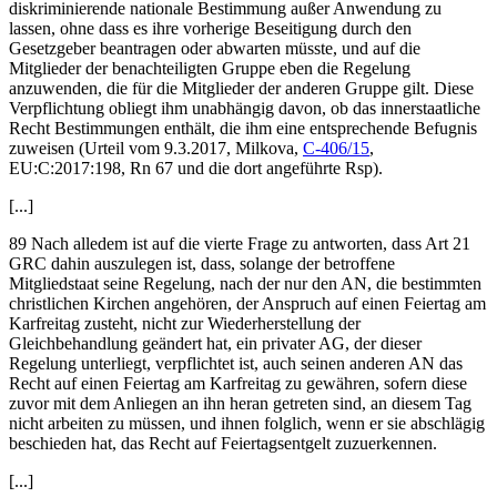
diskriminierende nationale Bestimmung außer Anwendung zu
lassen, ohne dass es ihre vorherige Beseitigung durch den
Gesetzgeber beantragen oder abwarten müsste, und auf die
Mitglieder der benachteiligten Gruppe eben die Regelung
anzuwenden, die für die Mitglieder der anderen Gruppe gilt. Diese
Verpflichtung obliegt ihm unabhängig davon, ob das innerstaatliche
Recht Bestimmungen enthält, die ihm eine entsprechende Befugnis
zuweisen (Urteil vom
9.3.2017,
Milkova
,
C-406/15
,
EU:C:2017:198, Rn 67 und die dort angeführte Rsp).
[...]
89 Nach alledem ist auf die vierte Frage zu antworten, dass Art 21
GRC dahin auszulegen ist, dass, solange der betroffene
Mitgliedstaat seine Regelung, nach der nur den AN, die bestimmten
christlichen Kirchen angehören, der Anspruch auf einen Feiertag am
Karfreitag zusteht, nicht zur Wiederherstellung der
Gleichbehandlung geändert hat, ein privater AG, der dieser
Regelung unterliegt, verpflichtet ist, auch seinen anderen AN das
Recht auf einen Feiertag am Karfreitag zu gewähren, sofern diese
zuvor mit dem Anliegen an ihn heran getreten sind, an diesem Tag
nicht arbeiten zu müssen, und ihnen folglich, wenn er sie abschlägig
beschieden hat, das Recht auf Feiertagsentgelt zuzuerkennen.
[...]