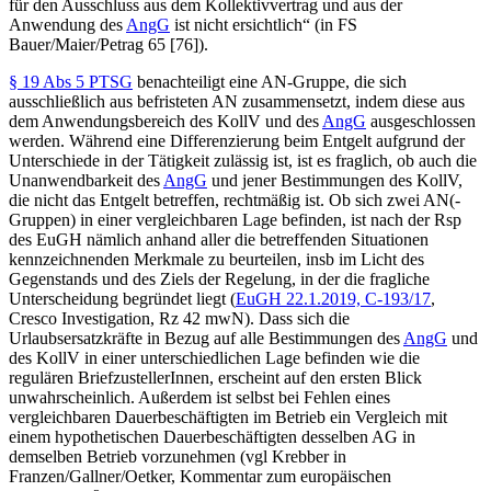
für den Ausschluss aus dem Kollektivvertrag und aus der
Anwendung des
AngG
ist nicht ersichtlich
“ (in FS
Bauer/Maier/Petrag
65 [76]).
§ 19 Abs 5 PTSG
benachteiligt eine AN-Gruppe, die sich
ausschließlich aus befristeten AN zusammensetzt, indem diese aus
dem Anwendungsbereich des KollV und des
AngG
ausgeschlossen
werden. Während eine Differenzierung beim Entgelt aufgrund der
Unterschiede in der Tätigkeit zulässig ist, ist es fraglich, ob auch die
Unanwendbarkeit des
AngG
und jener Bestimmungen des KollV,
die nicht das Entgelt betreffen, rechtmäßig ist. Ob sich zwei AN(-
Gruppen) in einer vergleichbaren Lage befinden, ist nach der Rsp
des EuGH nämlich anhand aller die betreffenden Situationen
kennzeichnenden Merkmale zu beurteilen, insb im Licht des
Gegenstands und des Ziels der Regelung, in der die fragliche
Unterscheidung begründet liegt (
EuGH
22.1.2019,
C-193/17
,
Cresco Investigation
, Rz 42 mwN). Dass sich die
Urlaubsersatzkräfte in Bezug auf alle Bestimmungen des
AngG
und
des KollV in einer unterschiedlichen Lage befinden wie die
regulären BriefzustellerInnen, erscheint auf den ersten Blick
unwahrscheinlich. Außerdem ist selbst bei Fehlen eines
vergleichbaren Dauerbeschäftigten im Betrieb ein Vergleich mit
einem hypothetischen Dauerbeschäftigten desselben AG in
demselben Betrieb vorzunehmen (vgl
Krebber
in
Franzen/Gallner/Oetker
, Kommentar zum europäischen