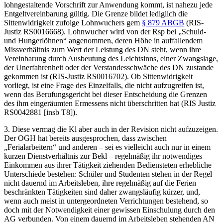
lohngestaltende Vorschrift zur Anwendung kommt, ist nahezu jede
Entgeltvereinbarung gültig. Die Grenze bildet lediglich die
Sittenwidrigkeit zufolge Lohnwuchers gem
§ 879 ABGB
(RIS-
Justiz RS0016668). Lohnwucher wird von der Rsp bei „Schuld-
und Hungerlöhnen“ angenommen, deren Höhe in auffallendem
Missverhältnis zum Wert der Leistung des DN steht, wenn ihre
Vereinbarung durch Ausbeutung des Leichtsinns, einer Zwangslage,
der Unerfahrenheit oder der Verstandesschwäche des DN zustande
gekommen ist (RIS-Justiz RS0016702). Ob Sittenwidrigkeit
vorliegt, ist eine Frage des Einzelfalls, die nicht aufzugreifen ist,
wenn das Berufungsgericht bei dieser Entscheidung die Grenzen
des ihm eingeräumten Ermessens nicht überschritten hat (RIS Justiz
RS0042881 [insb T8]).
3. Diese vermag die Kl aber auch in der Revision nicht aufzuzeigen.
Der OGH hat bereits ausgesprochen
, dass zwischen
„Ferialarbeitern“ und anderen – sei es vielleicht auch nur in einem
kurzen Dienstverhältnis zur Bekl – regelmäßig ihr notwendiges
Einkommen aus ihrer Tätigkeit ziehenden Bediensteten erhebliche
Unterschiede bestehen: Schüler und Studenten stehen in der Regel
nicht dauernd im Arbeitsleben, ihre regelmäßig auf die Ferien
beschränkten Tätigkeiten sind daher zwangsläufig kürzer, und,
wenn auch meist in untergeordneten Verrichtungen bestehend, so
doch mit der Notwendigkeit einer gewissen Einschulung durch den
AG verbunden. Von einem dauernd im Arbeitsleben stehenden AN