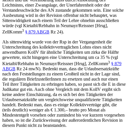
Leichtsinns, einer Zwangslage, der Unerfahrenheit oder der
Verstandesschwäche des AN zustande gekommen sein. Eine solche
Ausbeutung wird in der Revision offenbar nicht behauptet, was
Sittenwidrigkeit nach einem Teil der Lehre ohnehin ausschließen
würde (vgl
Kietaibl/Rebhahn
in
Neumayr/Reissner
[Hrsg],
3
ZellKomm
§ 879 ABGB
Rz 24).
Als sittenwidrig wurde von der Rsp in der Vergangenheit die
Unterschreitung des kollektivvertraglichen Lohns eines nicht
anwendbaren KollV für ähnliche Tätigkeiten um zirka die Hälfte
gewertete, nicht hingegen eine Unterschreitung um ca 35 % (vgl
3
Kietaibl/Rebhahn
in
Neumayr/Reissner
[Hrsg], ZellKomm
§ 879
ABGB
Rz 24 mwN). Bedenkt man, dass die Urlaubsersatzkräfte
nach den Feststellungen zu einem Großteil nicht in der Lage sind,
die regulären BriefzustellerInnen zu ersetzen und auch nur einen
Teil ihrer Tätigkeiten zu erbringen haben, so passt sich die E in diese
Judikatur gut ein. Auch ohne Vergleich mit dem KollV ergibt sich
keine andere Einschätzung, da es sich bei den Tätigkeiten der
Urlaubsersatzkräfte um vergleichsweise unqualifizierte Tätigkeiten
handelt. Bedenkt man, dass es einige Kollektivverträge gibt, die
(teils deutlich) weniger als € 1.300,– brutto pro Monat als
Mindestentgelt vorsehen oder zumindest bis vor kurzem vorgesehen
haben, so ist die Zurückweisung der außerordentlichen Revision in
diesem Punkt nicht zu beanstanden.