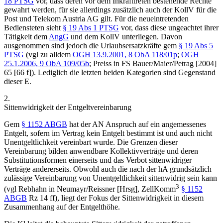
18 PTSG
vor, dass deren vor dem Inkrafttreten bestehende Rechte
gewahrt werden, für sie allerdings zusätzlich auch der KollV für die
Post und Telekom Austria AG gilt. Für die neueintretenden
Bediensteten sieht
§ 19 Abs 1 PTSG
vor, dass diese ungeachtet ihrer
Tätigkeit dem
AngG
und dem KollV unterliegen. Davon
ausgenommen sind jedoch die Urlaubsersatzkräfte gem
§ 19 Abs 5
PTSG
(vgl zu alldem
OGH
13.9.2001,
8 ObA 118/01p
;
OGH
25.1.2006,
9 ObA 109/05b
;
Preiss
in
FS Bauer/Maier/Petrag
[2004]
65 [66 f]). Lediglich die letzten beiden Kategorien sind Gegenstand
dieser E.
2.
Sittenwidrigkeit der Entgeltvereinbarung
Gem
§ 1152 ABGB
hat der AN Anspruch auf ein angemessenes
Entgelt, sofern im Vertrag kein Entgelt bestimmt ist und auch nicht
Unentgeltlichkeit vereinbart wurde. Die Grenzen dieser
Vereinbarung bilden anwendbare Kollektivverträge und deren
Substitutionsformen einerseits und das Verbot sittenwidriger
Verträge andererseits. Obwohl auch die nach der hA grundsätzlich
zulässige Vereinbarung von Unentgeltlichkeit sittenwidrig sein kann
3
(vgl
Rebhahn
in
Neumayr/Reissner
[Hrsg], ZellKomm
§ 1152
ABGB
Rz 14 ff), liegt der Fokus der Sittenwidrigkeit in diesem
Zusammenhang auf der Entgelthöhe.