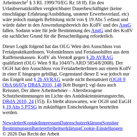
2
Arbeitsrecht
§ 3 RL 1999/70/EG Rz 18 ff). Ein den
Urlaubsersatzkräften vergleichbarer Dauerbeschäftigter (keine
einschlägige Erfahrung/Ausbildung, unsteter Erwerbsverlauf, etc)
wäre jedoch mangels Befristung nicht von § 19 Abs 5 erfasst und
würde daher in den Anwendungsbereich des KollV und des
AngG
fallen. Sodann wäre für jede Bestimmung des
AngG
und des KollV
ein sachlicher Grund für die Benachteiligung erforderlich.
Dieser Logik folgend hat das OLG Wien den Ausschluss von
FerialpraktikantInnen, VolontärInnen und Ferialaushilfen aus dem
Raiffeisenkassen- KollV als Verstoß gegen
§ 2b AVRAG
qualifiziert (
OLG Wien
9 Ra 104/07s
ARD 5854/8/2008
). Der
OGH hat den Ausschluss von FerialarbeiterInnen
aus einem KollV
in einer E hingegen gebilligt, Gegenstand dieser E war jedoch nur
das Entgelt und
§ 2b AVRAG
wurde nicht thematisiert (
OGH
9
ObA 66/07g
DRdA 2010, 148
[krit
Burger
]; vgl dazu auch
Reissner
, Der ältere Arbeitnehmer – Altersbezogene
Schutzbestimmungen im Lichte des Antidiskriminierungsrechts,
DRdA 2010, 24
[35]). Es bleibt abzuwarten, wie OGH und EuGH
§ 19 Abs 5 PTSG
in zukünftigen Entscheidungen beurteilen
werden.
Newsletter
Kontakt
Impressum
Datenschutzerklärung
Sonstige
Bestimmungen
Barrierefreiheitserklärung
Cookie-Einstellungen
©
2026
Das Recht der Arbeit