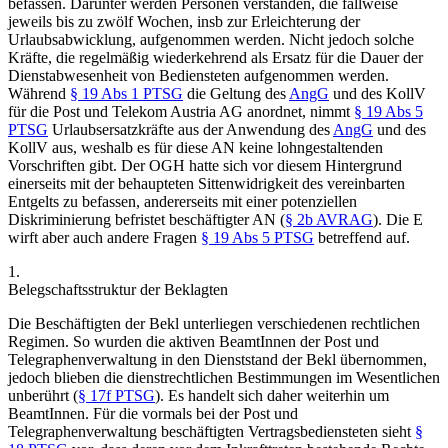
befassen. Darunter werden Personen verstanden, die fallweise
jeweils bis zu zwölf Wochen, insb zur Erleichterung der
Urlaubsabwicklung, aufgenommen werden. Nicht jedoch solche
Kräfte, die regelmäßig wiederkehrend als Ersatz für die Dauer der
Dienstabwesenheit von Bediensteten aufgenommen werden.
Während
§ 19 Abs 1 PTSG
die Geltung des
AngG
und des KollV
für die Post und Telekom Austria AG anordnet, nimmt
§ 19 Abs 5
PTSG
Urlaubsersatzkräfte aus der Anwendung des
AngG
und des
KollV aus, weshalb es für diese AN keine lohngestaltenden
Vorschriften gibt. Der OGH hatte sich vor diesem Hintergrund
einerseits mit der behaupteten Sittenwidrigkeit des vereinbarten
Entgelts zu befassen, andererseits mit einer potenziellen
Diskriminierung befristet beschäftigter AN (
§ 2b AVRAG
). Die E
wirft aber auch andere Fragen
§ 19 Abs 5 PTSG
betreffend auf.
1.
Belegschaftsstruktur der Beklagten
Die Beschäftigten der Bekl unterliegen verschiedenen rechtlichen
Regimen. So wurden die aktiven BeamtInnen der Post und
Telegraphenverwaltung in den Dienststand der Bekl übernommen,
jedoch blieben die dienstrechtlichen Bestimmungen im Wesentlichen
unberührt (
§ 17f PTSG
). Es handelt sich daher weiterhin um
BeamtInnen. Für die vormals bei der Post und
Telegraphenverwaltung beschäftigten Vertragsbediensteten sieht
§