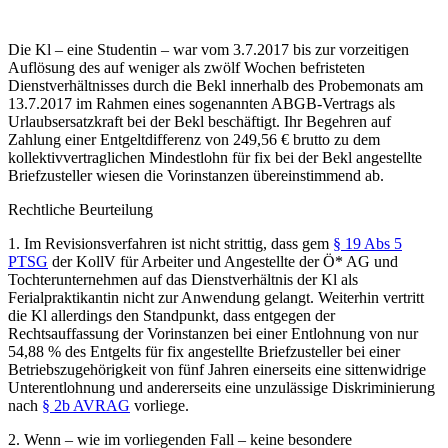
Die Kl – eine Studentin – war vom 3.7.2017 bis zur vorzeitigen
Auflösung des auf weniger als zwölf Wochen befristeten
Dienstverhältnisses durch die Bekl innerhalb des Probemonats am
13.7.2017 im Rahmen eines sogenannten ABGB-Vertrags als
Urlaubsersatzkraft bei der Bekl beschäftigt. Ihr Begehren auf
Zahlung einer Entgeltdifferenz von 249,56 € brutto zu dem
kollektivvertraglichen Mindestlohn für fix bei der Bekl angestellte
Briefzusteller wiesen die Vorinstanzen übereinstimmend ab.
Rechtliche Beurteilung
1. Im Revisionsverfahren ist nicht strittig, dass gem
§ 19 Abs 5
PTSG
der KollV für Arbeiter und Angestellte der Ö* AG und
Tochterunternehmen auf das Dienstverhältnis der Kl als
Ferialpraktikantin nicht zur Anwendung gelangt. Weiterhin vertritt
die Kl allerdings den Standpunkt, dass entgegen der
Rechtsauffassung der Vorinstanzen bei einer Entlohnung von nur
54,88 % des Entgelts für fix angestellte Briefzusteller bei einer
Betriebszugehörigkeit von fünf Jahren einerseits eine sittenwidrige
Unterentlohnung und andererseits eine unzulässige Diskriminierung
nach
§ 2b AVRAG
vorliege.
2. Wenn – wie im vorliegenden Fall – keine besondere