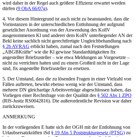
wird daher in der Regel auch größere Effizienz erwartet werden
dürfen (
9 ObA 66/07g
).
4. Vor diesem Hintergrund ist auch nicht zu beanstanden, dass die
Vorinstanzen in der unterschiedlichen Entlohnung der aufgrund
gesetzlicher Anordnung von der Anwendung des KollV
ausgenommenen Kl und anderer dem KollV unterliegender AN der
Bekl keine sachlich nicht gerechtfertigte Ungleichbehandlung nach
§ 2b AVRAG
erblickt haben, zumal nach den Feststellungen
„ABGBKräfte“ wie die Kl gewisse Standardtätigkeiten fix
angestellter Briefzusteller – wie etwa Meldungen an Vorgesetzte –
nicht zu verrichten hatten und zu einem Großteil nicht in der Lage
sind, fix angestellte Briefzusteller zu ersetzen.
5. Der Umstand, dass die zu lösenden Fragen in einer Vielzahl von
Fällen auftreten, bewirkt ebenso wenig wie der Umstand, dass
mehrere DN gleichartige Arbeitsverträge abgeschlossen haben, das
Vorliegen einer Rechtsfrage von der Qualität des
§ 502 Abs 1 ZPO
(RIS-Justiz RS0042816). Die außerordentliche Revision war daher
zurückzuweisen.
ANMERKUNG
In der vorliegenden E hatte sich der OGH mit der Entlohnung von
Urlaubsersatzkräften iSd
§ 19 Abs 5 Poststrukturgesetz (PTSG)
zu