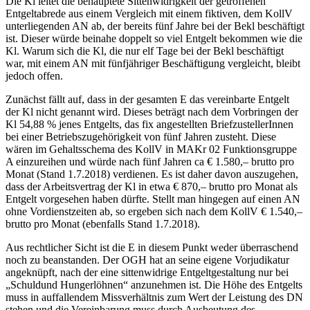
Die Kl leitet die behauptete Sittenwidrigkeit der getroffenen
Entgeltabrede aus einem Vergleich mit einem fiktiven, dem KollV
unterliegenden AN ab, der bereits fünf Jahre bei der Bekl beschäftigt
ist. Dieser würde beinahe doppelt so viel Entgelt bekommen wie die
Kl. Warum sich die Kl, die nur elf Tage bei der Bekl beschäftigt
war, mit einem AN mit fünfjähriger Beschäftigung vergleicht, bleibt
jedoch offen.
Zunächst fällt auf, dass in der gesamten E das vereinbarte Entgelt
der Kl nicht genannt wird. Dieses beträgt nach dem Vorbringen der
Kl 54,88 % jenes Entgelts, das fix angestellten BriefzustellerInnen
bei einer Betriebszugehörigkeit von fünf Jahren zusteht. Diese
wären im Gehaltsschema des KollV in MAKr 02 Funktionsgruppe
A einzureihen und würde nach fünf Jahren ca € 1.580,– brutto pro
Monat (Stand 1.7.2018) verdienen. Es ist daher davon auszugehen,
dass der Arbeitsvertrag der Kl in etwa € 870,– brutto pro Monat als
Entgelt vorgesehen haben dürfte. Stellt man hingegen auf einen AN
ohne Vordienstzeiten ab, so ergeben sich nach dem KollV € 1.540,–
brutto pro Monat (ebenfalls Stand 1.7.2018).
Aus rechtlicher Sicht ist die E in diesem Punkt weder überraschend
noch zu beanstanden. Der OGH hat an seine eigene Vorjudikatur
angeknüpft, nach der eine sittenwidrige Entgeltgestaltung nur bei
„Schuldund Hungerlöhnen“ anzunehmen ist. Die Höhe des Entgelts
muss in auffallendem Missverhältnis zum Wert der Leistung des DN
stehen und die Vereinbarung
muss durch Ausbeutung des