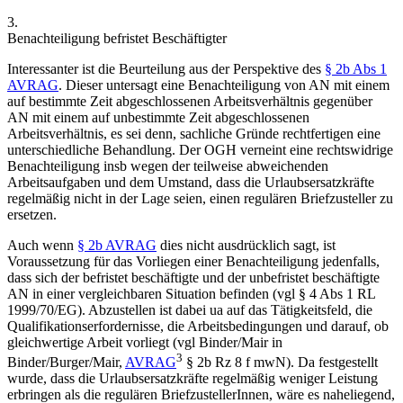
3.
Benachteiligung befristet Beschäftigter
Interessanter ist die Beurteilung aus der Perspektive des
§ 2b Abs 1
AVRAG
. Dieser untersagt eine Benachteiligung von AN mit einem
auf bestimmte Zeit abgeschlossenen Arbeitsverhältnis gegenüber
AN mit einem auf unbestimmte Zeit abgeschlossenen
Arbeitsverhältnis, es sei denn, sachliche Gründe rechtfertigen eine
unterschiedliche Behandlung. Der OGH verneint eine rechtswidrige
Benachteiligung insb wegen der teilweise abweichenden
Arbeitsaufgaben und dem Umstand, dass die Urlaubsersatzkräfte
regelmäßig nicht in der Lage seien, einen regulären Briefzusteller zu
ersetzen.
Auch wenn
§ 2b AVRAG
dies nicht ausdrücklich sagt, ist
Voraussetzung für das Vorliegen einer Benachteiligung jedenfalls,
dass sich der befristet beschäftigte und der unbefristet beschäftigte
AN in einer vergleichbaren Situation befinden (vgl § 4 Abs 1 RL
1999/70/EG). Abzustellen ist dabei ua auf das Tätigkeitsfeld, die
Qualifikationserfordernisse, die Arbeitsbedingungen und darauf, ob
gleichwertige Arbeit vorliegt (vgl
Binder/Mair
in
3
Binder/Burger/Mair
,
AVRAG
§ 2b Rz 8 f mwN). Da festgestellt
wurde, dass die Urlaubsersatzkräfte regelmäßig weniger Leistung
erbringen als die regulären BriefzustellerInnen, wäre es naheliegend,