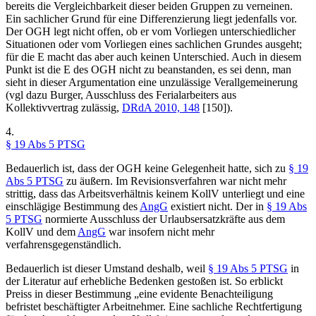
bereits die Vergleichbarkeit dieser beiden Gruppen zu verneinen.
Ein sachlicher Grund für eine Differenzierung liegt jedenfalls vor.
Der OGH legt nicht offen, ob er vom Vorliegen unterschiedlicher
Situationen oder vom Vorliegen eines sachlichen Grundes ausgeht;
für die E macht das aber auch keinen Unterschied. Auch in diesem
Punkt ist die E des OGH nicht zu beanstanden, es sei denn, man
sieht in dieser Argumentation eine unzulässige Verallgemeinerung
(vgl dazu
Burger
, Ausschluss des Ferialarbeiters aus
Kollektivvertrag zulässig,
DRdA 2010, 148
[150]).
4.
§ 19 Abs 5 PTSG
Bedauerlich ist, dass der OGH keine Gelegenheit hatte, sich zu
§ 19
Abs 5 PTSG
zu äußern. Im Revisionsverfahren war nicht mehr
strittig, dass das Arbeitsverhältnis keinem KollV unterliegt und eine
einschlägige Bestimmung des
AngG
existiert nicht. Der in
§ 19 Abs
5 PTSG
normierte Ausschluss der Urlaubsersatzkräfte aus dem
KollV und dem
AngG
war insofern nicht mehr
verfahrensgegenständlich.
Bedauerlich ist dieser Umstand deshalb, weil
§ 19 Abs 5 PTSG
in
der Literatur auf erhebliche Bedenken gestoßen ist. So erblickt
Preiss
in dieser Bestimmung „
eine evidente Benachteiligung
befristet beschäftigter Arbeitnehmer. Eine sachliche Rechtfertigung