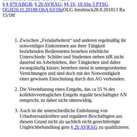
§ § 879 ABGB
;
§ 2b AVRAG
;
§§ 19
,
19 Abs 5 PTSG
OGH
26.11.2018
8 ObA 63/18z
OLG Innsbruck
28.8.2018
13 Ra
15/18f
Zwischen „Ferialarbeitern“ und anderen regelmäßig ihr
notwendiges Einkommen aus ihrer Tätigkeit
beziehenden Bediensteten bestehen erhebliche
Unterschiede: Schüler und Studenten stehen idR nicht
dauernd im Arbeitsleben, ihre Tätigkeiten sind daher
zwangsläufig kürzer, bestehen meist in untergeordneten
Verrichtungen und sind doch mit der Notwendigkeit
einer gewissen Einschulung durch den AG verbunden.
Die Vereinbarung eines Entgelts, das ca 55 % des
kollektivvertraglichen Entgelts regulär beschäftigter AN
entspricht, ist daher nicht sittenwidrig.
Auch ist die unterschiedliche Entlohnung von
Urlaubsersatzkräften und regulären Beschäftigten aus
diesem Grund nicht als sachlich nicht gerechtfertigte
Ungleichbehandlung gem
§ 2b AVRAG
zu qualifizieren.