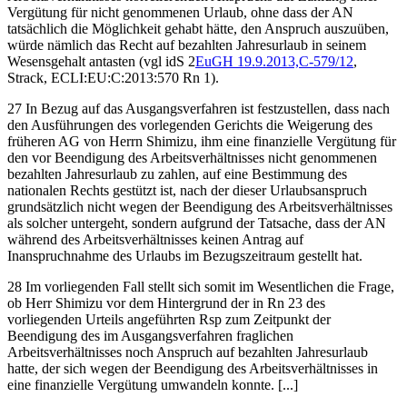
Vergütung für nicht genommenen Urlaub, ohne dass der AN
tatsächlich die Möglichkeit gehabt hätte, den Anspruch auszuüben,
würde nämlich das Recht auf bezahlten Jahresurlaub in seinem
Wesensgehalt antasten (vgl idS
2
EuGH
19.9.2013,
C-579/12
,
Strack
, ECLI:EU:C:2013:570 Rn 1
).
27 In Bezug auf das Ausgangsverfahren ist festzustellen, dass nach
den Ausführungen des vorlegenden Gerichts die Weigerung des
früheren AG von Herrn
Shimizu
, ihm eine finanzielle Vergütung für
den vor Beendigung des Arbeitsverhältnisses nicht genommenen
bezahlten Jahresurlaub zu zahlen, auf eine Bestimmung des
nationalen Rechts gestützt ist, nach der dieser Urlaubsanspruch
grundsätzlich nicht wegen der Beendigung des Arbeitsverhältnisses
als solcher untergeht, sondern aufgrund der Tatsache, dass der AN
während des Arbeitsverhältnisses keinen Antrag auf
Inanspruchnahme des Urlaubs im Bezugszeitraum gestellt hat.
28 Im vorliegenden Fall stellt sich somit im Wesentlichen die Frage,
ob Herr
Shimizu
vor dem Hintergrund der in Rn 23 des
vorliegenden Urteils angeführten Rsp zum Zeitpunkt der
Beendigung des im Ausgangsverfahren fraglichen
Arbeitsverhältnisses noch Anspruch auf bezahlten Jahresurlaub
hatte, der sich wegen der Beendigung des Arbeitsverhältnisses in
eine finanzielle Vergütung umwandeln konnte. [...]