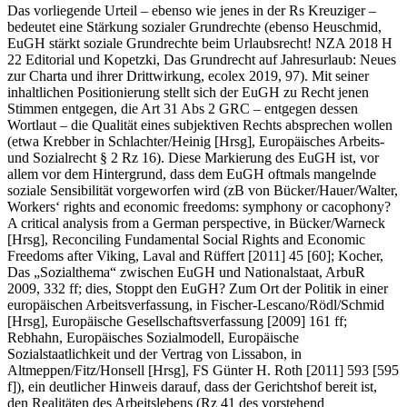
Das vorliegende Urteil – ebenso wie jenes in der Rs
Kreuziger
–
bedeutet eine Stärkung sozialer Grundrechte (ebenso
Heuschmid
,
EuGH stärkt soziale Grundrechte beim Urlaubsrecht! NZA 2018 H
22 Editorial und
Kopetzki
, Das Grundrecht auf Jahresurlaub: Neues
zur Charta und ihrer Drittwirkung, ecolex 2019, 97). Mit seiner
inhaltlichen Positionierung stellt sich der EuGH zu Recht jenen
Stimmen entgegen, die Art 31 Abs 2 GRC – entgegen dessen
Wortlaut – die Qualität eines subjektiven Rechts absprechen wollen
(etwa
Krebber
in Schlachter/Heinig
[Hrsg], Europäisches Arbeits-
und Sozialrecht § 2 Rz 16). Diese Markierung des EuGH ist, vor
allem vor dem Hintergrund, dass dem EuGH oftmals mangelnde
soziale Sensibilität vorgeworfen wird (zB von
Bücker/Hauer/Walter
,
Workers‘ rights and economic freedoms: symphony or cacophony?
A critical analysis from a German perspective, in
Bücker/Warneck
[Hrsg], Reconciling Fundamental Social Rights and Economic
Freedoms after Viking, Laval and Rüffert [2011] 45 [60];
Kocher
,
Das „Sozialthema“ zwischen EuGH und Nationalstaat, ArbuR
2009, 332 ff; dies, Stoppt den EuGH? Zum Ort der Politik in einer
europäischen Arbeitsverfassung, in
Fischer-Lescano/Rödl/Schmid
[Hrsg], Europäische Gesellschaftsverfassung [2009] 161 ff;
Rebhahn
, Europäisches Sozialmodell, Europäische
Sozialstaatlichkeit und der Vertrag von Lissabon, in
Altmeppen/Fitz/Honsell
[Hrsg], FS Günter H. Roth [2011] 593 [595
f]), ein deutlicher Hinweis darauf, dass der Gerichtshof bereit ist,
den Realitäten des Arbeitslebens (Rz 41 des vorstehend