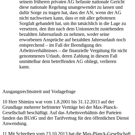
seinem früheren privaten AG befasste nationale Gericht
diese nationale Regelung unangewendet zu lassen und
dafür Sorge zu tragen hat, dass der AN, wenn der AG
nicht nachweisen kann, dass er mit aller gebotenen
Sorgfalt gehandelt hat, um ihn tatsächlich in die Lage zu
versetzen, den ihm nach dem Unionsrecht zustehenden
bezahlten Jahresurlaub zu nehmen, weder seine
erworbenen Ansprüche auf bezahlten Jahresurlaub noch
entsprechend – im Fall der Beendigung des
Arbeitsverhältnisses – die finanzielle Vergütung für nicht
genommenen Urlaub, deren Zahlung in diesem Fall
unmittelbar dem betreffenden AG obliegt, verlieren
kann.
Ausgangsrechtsstreit und Vorlagefrage
10 Herr
Shimizu
war vom 1.8.2001 bis 31.12.2013 auf der
Grundlage mehrerer befristeter Verträge bei der
Max-Planck-
Gesellschaft
beschäftigt. Auf das Arbeitsverhältnis der Parteien
fanden das BUrlG und der Tarifvertrag für den öffentlichen Dienst
Anwendung.
11 Mit Schreiben vom 23.10.2013 bat die
Max-Planck-Gesellschaft