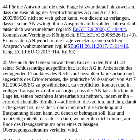
44 Für die Antwort auf die erste Frage ist zwar darauf hinzuweisen,
dass die Beachtung der Verpflichtung
des AG aus Art 7 RL
2003/88/EG nicht so weit gehen kann, von diesem zu verlangen,
dass er seine AN zwingt, ihren Anspruch auf bezahlten Jahresurlaub
tatsächlich wahrzunehmen (vgl idS
EuGH
7.9.2006,
C-484/04
,
Kommission/Vereinigtes Königreich
, ECLI:EU:C:2006:526 Rn 43
).
Er muss den AN jedoch in die Lage versetzen, einen solchen
Anspruch wahrzunehmen (vgl idS
EuGH
20.11.2017,
C-214/16
,
King
, ECLI:EU:C:2017:914, Rn 63
).
45 Wie auch der Generalanwalt beim EuGH in den Nrn 41-43
seiner Schlussanträge ausgeführt hat, ist der AG in Anbetracht des
zwingenden Charakters des Rechts auf bezahlten Jahresurlaub und
angesichts des Erfordernisses, die praktische Wirksamkeit von Art 7
RL 2003/88/EG zu gewährleisten, ua verpflichtet, konkret und in
völliger Transparenz dafür zu sorgen, dass der AN tatsächlich in der
Lage ist, seinen bezahlten Jahresurlaub zu nehmen, indem er ihn –
erforderlichenfalls förmlich – auffordert, dies zu tun, und ihm, damit
sichergestellt ist, dass der Urlaub ihm noch die Erholung und
Entspannung bieten kann, zu denen er beitragen soll, klar und
rechtzeitig mitteilt, dass der Urlaub, wenn er ihn nicht nimmt, am
Ende des Bezugszeitraums oder eines zulässigen
Übertragungszeitraums verfallen wird.