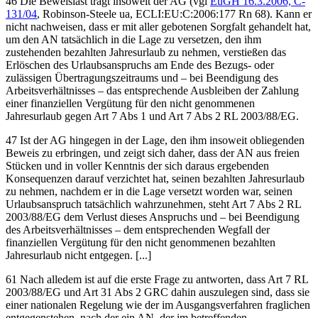
46 Die Beweislast trägt insoweit der AG (vgl
EuGH
16.3.2006,
C-
131/04
,
Robinson-Steele ua
, ECLI:EU:C:2006:177 Rn 68
). Kann er
nicht nachweisen, dass er mit aller gebotenen Sorgfalt gehandelt hat,
um den AN tatsächlich in die Lage zu versetzen, den ihm
zustehenden bezahlten Jahresurlaub zu nehmen, verstießen das
Erlöschen des Urlaubsanspruchs am Ende des Bezugs- oder
zulässigen Übertragungszeitraums und – bei Beendigung des
Arbeitsverhältnisses – das entsprechende Ausbleiben der Zahlung
einer finanziellen Vergütung für den nicht genommenen
Jahresurlaub gegen Art 7 Abs 1 und Art 7 Abs 2 RL 2003/88/EG.
47 Ist der AG hingegen in der Lage, den ihm insoweit obliegenden
Beweis zu erbringen, und zeigt sich daher, dass der AN aus freien
Stücken und in voller Kenntnis der sich daraus ergebenden
Konsequenzen darauf verzichtet hat, seinen bezahlten Jahresurlaub
zu nehmen, nachdem er in die Lage versetzt worden war, seinen
Urlaubsanspruch tatsächlich wahrzunehmen, steht Art 7 Abs 2 RL
2003/88/EG dem Verlust dieses Anspruchs und – bei Beendigung
des Arbeitsverhältnisses – dem entsprechenden Wegfall der
finanziellen Vergütung für den nicht genommenen bezahlten
Jahresurlaub nicht entgegen. [...]
61 Nach alledem ist auf die erste Frage zu antworten, dass Art 7 RL
2003/88/EG und Art 31 Abs 2 GRC dahin auszulegen sind, dass sie
einer nationalen Regelung wie der im Ausgangsverfahren fraglichen
entgegenstehen, nach der ein AN, der im betreffenden