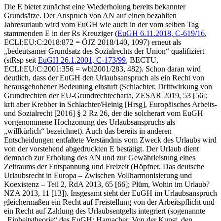
Die E bietet zunächst eine Wiederholung bereits bekannter
Grundsätze. Der Anspruch von AN auf einen bezahlten
Jahresurlaub wird vom EuGH wie auch in der vom selben Tag
stammenden E in der Rs
Kreuziger
(
EuGH
6.11.2018,
C-619/16
,
ECLI:EU:C:2018:872 = ÖJZ 2018/140, 1097)
erneut als
„bedeutsamer Grundsatz des Sozialrechts der Union“ qualifiziert
(stRsp seit
EuGH
26.1.2001,
C-173/99
, BECTU,
ECLI:EU:C:2001:356 = wbl
2001/283, 482)
. Schon daran wird
deutlich, dass der EuGH den Urlaubsanspruch als ein Recht von
herausgehobener Bedeutung einstuft (
Schlachter
, Drittwirkung von
Grundrechten der EU-Grundrechtecharta, ZESAR 2019, 53 [56];
krit aber
Krebber
in
Schlachter/Heinig
[Hrsg], Europäisches Arbeits-
und Sozialrecht [2016] § 2 Rz 26, der die solcherart vom EuGH
vorgenommene Hochzonung des Urlaubsanspruchs als
„willkürlich“ bezeichnet). Auch das bereits in anderen
Entscheidungen entfaltete Verständnis vom Zweck des Urlaubs wird
von der vorstehend abgedruckten E bestätigt. Der Urlaub dient
demnach zur Erholung des AN und zur Gewährleistung eines
Zeitraums der Entspannung und Freizeit (
Höpfner
, Das deutsche
Urlaubsrecht in Europa – Zwischen Vollharmonisierung und
Koexistenz – Teil 2, RdA 2013, 65 [66];
Plüm
, Wohin im Urlaub?
NZA 2013, 11 [13]). Insgesamt sieht der EuGH im Urlaubsanspruch
gleichermaßen ein Recht auf Freistellung von der Arbeitspflicht und
ein Recht auf Zahlung des Urlaubsentgelts integriert (sogenannte
„Einheitstheorie“ des EuGH:
Hamacher
, Von der Kunst, den