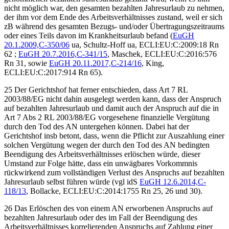
nicht möglich war, den gesamten bezahlten Jahresurlaub zu nehmen,
der ihm vor dem Ende des Arbeitsverhältnisses zustand, weil er sich
zB während des gesamten Bezugs- und/oder Übertragungszeitraums
oder eines Teils davon im Krankheitsurlaub befand (
EuGH
20.1.2009,
C-350/06
ua,
Schultz-Hoff ua
, ECLI:EU:C:2009:18 Rn
62
;
EuGH
20.7.2016,
C-341/15
,
Maschek
, ECLI:EU:C:2016:576
Rn 31
, sowie
EuGH
20.11.2017,
C-214/16
,
King
,
ECLI:EU:C:2017:914 Rn 65
).
25 Der Gerichtshof hat ferner entschieden, dass Art 7 RL
2003/88/EG nicht dahin ausgelegt werden kann, dass der Anspruch
auf bezahlten Jahresurlaub und damit auch der Anspruch auf die in
Art 7 Abs 2 RL 2003/88/EG vorgesehene finanzielle Vergütung
durch den Tod des AN untergehen können. Dabei hat der
Gerichtshof insb betont, dass, wenn die Pflicht zur Auszahlung einer
solchen Vergütung wegen der durch den Tod des AN bedingten
Beendigung des Arbeitsverhältnisses erlöschen würde, dieser
Umstand zur Folge hätte, dass ein unwägbares Vorkommnis
rückwirkend zum vollständigen Verlust des Anspruchs auf bezahlten
Jahresurlaub selbst führen würde (vgl idS
EuGH
12.6.2014,
C-
118/13
,
Bollacke
, ECLI:EU:C:2014:1755 Rn 25, 26 und 30
).
26 Das Erlöschen des von einem AN erworbenen Anspruchs auf
bezahlten Jahresurlaub oder des im Fall der Beendigung des
Arbeitsverhältnisses korrelierenden Anspruchs auf Zahlung einer