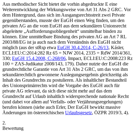
Aus methodischer Sicht bietet die vorhin abgedruckte E eine
Weiterentwicklung der Wirkungsweise von Art 31 Abs 2 GRC. Vor
dem Hintergrund, dass sich im Ausgangsrechtsstreit zwei Private
gegenüberstanden, musste der EuGH einen Weg finden, um den
privaten AG an die vom EuGH aus dem sekundären Unionsrecht
abgeleitete „Aufforderungsobliegenheit“ unmittelbar binden zu
können. Eine unmittelbare Bindung des privaten AG an Art 7 RL
2003/88/EG ist ja auch nach dem Verständnis des EuGH nicht
möglich (aus der stRsp etwa
EuGH
30.4.2014,
C-26/13
,
Kásler
,
ECLI:EU:C:2014:282 Rz 65 = NJW 2014, 2335 = RdW 2014/361,
330;
EuGH
15.4.2008,
C-268/06
, Impact, ECLI:EU:C:2008:223 Rz
100 = ZAS-Judikatur 2008/143, 179
). Daher nutzte der EuGH die
grundrechtliche Garantie von Art 31 Abs 2 GRC, um das von ihm
sekundärrechtlich gewonnene Auslegungsergebnis gleichzeitig als
Inhalt des Grundrechts zu postulieren. Als inhaltlicher Bestandteil
des Unionsprimärrechts wird die Vorgabe des EuGH auch für
private AG relevant, da sich diese nicht mehr auf das dem
Grundrecht auf Urlaub inhaltlich widersprechende nationale Recht
(und dabei vor allem auf Verfalls- oder Verjährungsregelungen)
berufen können (siehe auch
Erler
, Der EuGH bewirkt massive
Änderungen im österreichischen
Urlaubsgesetz
, ÖZPR 2019/3, 4).
2.
Bewertung