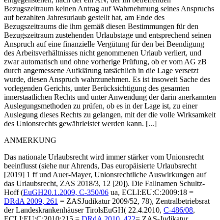
Bezugszeitraum keinen Antrag auf Wahrnehmung seines Anspruchs
auf bezahlten Jahresurlaub gestellt hat, am Ende des
Bezugszeitraums die ihm gemäß diesen Bestimmungen für den
Bezugszeitraum zustehenden Urlaubstage und entsprechend seinen
Anspruch auf eine finanzielle Vergütung für den bei Beendigung
des Arbeitsverhältnisses nicht genommenen Urlaub verliert, und
zwar automatisch und ohne vorherige Prüfung, ob er vom AG zB
durch angemessene Aufklärung tatsächlich in die Lage versetzt
wurde, diesen Anspruch wahrzunehmen. Es ist insoweit Sache des
vorlegenden Gerichts, unter Berücksichtigung des gesamten
innerstaatlichen Rechts und unter Anwendung der darin anerkannten
Auslegungsmethoden zu prüfen, ob es in der Lage ist, zu einer
Auslegung dieses Rechts zu gelangen, mit der die volle Wirksamkeit
des Unionsrechts gewährleistet werden kann. [...]
ANMERKUNG
Das nationale Urlaubsrecht wird immer stärker vom Unionsrecht
beeinflusst (siehe nur
Ahrends
, Das europäisierte Urlaubsrecht
[2019] 1 ff und
Auer-Mayer
, Unionsrechtliche Auswirkungen auf
das Urlaubsrecht, ZAS 2018/3, 12 [20]). Die Fallnamen
Schultz-
Hoff
(
EuGH
20.1.2009,
C-350/06
ua, ECLI:EU:C:2009:18
=
DRdA 2009, 261
= ZASJudikatur 2009/52, 78),
Zentralbetriebsrat
der Landeskrankenhäuser Tirols
EuGH
( 22.4.2010,
C-486/08
,
ECLI:EU:C:2010:215
=
DRdA 2010, 422
= ZAS-Judikatur