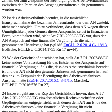
zahlen, der zum Zeitpunkt der Beendigung des Arbeitsverhältnisses
zwischen den Parteien des Ausgangsverfahrens nicht genommen
worden war.
22 Ist das Arbeitsverhältnis beendet, ist die tatsächliche
Inanspruchnahme des bezahlten Jahresurlaubs, der dem AN zusteht,
nicht mehr möglich. Um zu verhindern, dass dem AN wegen dieser
Unmöglichkeit jeder Genuss dieses Anspruchs, selbst in finanzieller
Form, vorenthalten wird, sieht Art 7 RL 2003/88/EG vor, dass der
AN Anspruch auf eine finanzielle Vergütung für die nicht
genommenen Urlaubstage hat (vgl idS
EuGH
12.6.2014,
C-118/13
,
Bollacke
, ECLI:EU:C:2014:1755 Rn 17 mwN
).
23 Wie der Gerichtshof entschieden hat, stellt Art 7 RL 2003/88/EG
keine andere Voraussetzung für das Entstehen des Anspruchs auf
finanzielle Vergütung auf als die, dass das Arbeitsverhältnis beendet
ist und der AN nicht den gesamten
Jahresurlaub genommen hat, auf
den er zum Zeitpunkt der Beendigung des Arbeitsverhältnisses
Anspruch hatte (
EuGH
20.7.2016,
C-341/15
,
Maschek
,
ECLI:EU:C:2016:576 Rn 27
).
24 Insoweit geht aus der Rsp des Gerichtshofs hervor, dass Art 7
Abs 2 RL 2003/88/EG einzelstaatlichen Rechtsvorschriften oder
Gepflogenheiten entgegensteht, nach denen dem AN am Ende des
Arbeitsverhältnisses keine finanzielle Vergütung für nicht
genommenen bezahlten Jahresurlaub gezahlt wird, wenn es ihm