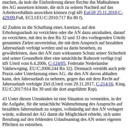
machen, da insb die Einforderung dieser Rechte ihn Maßnahmen
des AG aussetzen könnte, die sich zu seinem Nachteil auf das
Arbeitsverhältnis auswirken können (vgl idS
EuGH
25.11.2010,
C-
429/09
,
Fuß
, ECLI:EU:C:2010:717 Rn 80 f
).
42 Zudem ist die Schaffung eines Anreizes, auf den
Erholungsurlaub zu verzichten oder die AN dazu anzuhalten, darauf
zu verzichten, mit den in den Rn 32 und 33 des vorliegenden Urteils
genannten Zielen unvereinbar, die mit dem Anspruch auf bezahlten
Jahresurlaub verfolgt werden und ua darin bestehen, zu
gewährleisten, dass der AN zum wirksamen Schutz seiner Sicherheit
und seiner Gesundheit über eine tatsächliche Ruhezeit verfügt (vgl
idS Urteil vom
6.4.2006,
C-124/05
,
Federatie Nederlandse
Vakbeweging
, EU:C:2006:244 Rn 32
). Demnach verstößt auch jede
Praxis oder Unterlassung eines AG, die den AN davon abhalten
kann, den Jahresurlaub zu nehmen, gegen das mit dem Recht auf
Jahresurlaub verfolgte Ziel (Urteil vom
29.11.2017,
C-214/16
,
King
,
EU:C:2017:914 Rn 39 und die dort angeführte Rsp
).
43 Unter diesen Umständen ist eine Situation zu vermeiden, in der
die Aufgabe, für die tatsächliche Wahrnehmung des Anspruchs auf
bezahlten Jahresurlaub zu sorgen, vollständig auf den AN verlagert
würde, während der AG damit die Möglichkeit erhielte, sich unter
Berufung auf den fehlenden Urlaubsantrag des AN seiner eigenen
Pflichten zu entziehen.