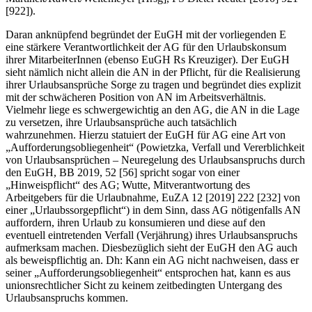
[922]).
Daran anknüpfend begründet der EuGH mit der vorliegenden E
eine stärkere Verantwortlichkeit der AG für den Urlaubskonsum
ihrer MitarbeiterInnen (ebenso EuGH Rs Kreuziger). Der EuGH
sieht nämlich nicht allein die AN in der Pflicht, für die Realisierung
ihrer Urlaubsansprüche Sorge zu tragen und begründet dies explizit
mit der schwächeren Position von AN im Arbeitsverhältnis.
Vielmehr liege es schwergewichtig an den AG, die AN in die Lage
zu versetzen, ihre Urlaubsansprüche auch tatsächlich
wahrzunehmen. Hierzu statuiert der EuGH für AG eine Art von
„Aufforderungsobliegenheit“ (
Powietzka
, Verfall und Vererblichkeit
von Urlaubsansprüchen – Neuregelung des Urlaubsanspruchs durch
den EuGH, BB 2019, 52 [56] spricht sogar von einer
„Hinweispflicht“ des AG;
Wutte
, Mitverantwortung des
Arbeitgebers für die Urlaubnahme, EuZA 12 [2019] 222 [232] von
einer „Urlaubssorgepflicht“) in dem Sinn, dass AG nötigenfalls AN
auffordern, ihren Urlaub zu konsumieren und diese auf den
eventuell eintretenden Verfall (Verjährung) ihres Urlaubsanspruchs
aufmerksam machen. Diesbezüglich sieht der EuGH den AG auch
als beweispflichtig an. Dh: Kann ein AG nicht nachweisen, dass er
seiner „Aufforderungsobliegenheit“ entsprochen hat, kann es aus
unionsrechtlicher Sicht zu keinem zeitbedingten Untergang des
Urlaubsanspruchs kommen.