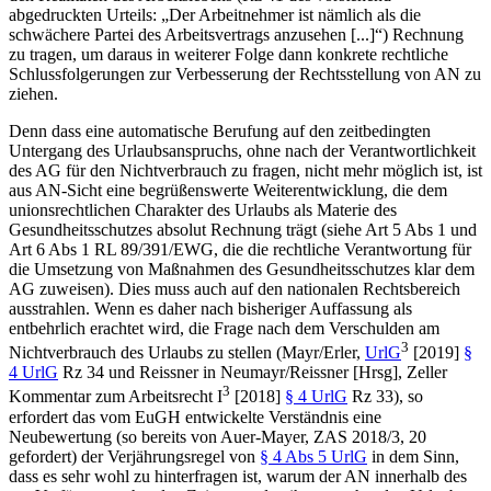
abgedruckten Urteils:
„Der Arbeitnehmer ist nämlich als die
schwächere Partei des Arbeitsvertrags anzusehen [...]“
) Rechnung
zu tragen, um daraus in weiterer Folge dann konkrete rechtliche
Schlussfolgerungen zur Verbesserung der Rechtsstellung von AN zu
ziehen.
Denn dass eine automatische Berufung auf den zeitbedingten
Untergang des Urlaubsanspruchs, ohne nach der Verantwortlichkeit
des AG für den Nichtverbrauch zu fragen, nicht mehr möglich ist, ist
aus AN-Sicht eine begrüßenswerte Weiterentwicklung, die dem
unionsrechtlichen Charakter des Urlaubs als Materie des
Gesundheitsschutzes absolut Rechnung trägt (siehe Art 5 Abs 1 und
Art 6 Abs 1 RL 89/391/EWG, die die rechtliche Verantwortung für
die Umsetzung von Maßnahmen des Gesundheitsschutzes klar dem
AG zuweisen). Dies muss auch auf den nationalen Rechtsbereich
ausstrahlen. Wenn es daher nach bisheriger Auffassung als
entbehrlich erachtet wird, die Frage nach dem Verschulden am
3
Nichtverbrauch des Urlaubs zu stellen (
Mayr/Erler
,
UrlG
[2019]
§
4 UrlG
Rz 34 und
Reissner
in
Neumayr/Reissner
[Hrsg], Zeller
3
Kommentar zum Arbeitsrecht I
[2018]
§ 4 UrlG
Rz 33), so
erfordert das vom EuGH entwickelte Verständnis eine
Neubewertung (so bereits von
Auer-Mayer
, ZAS 2018/3, 20
gefordert) der Verjährungsregel von
§ 4 Abs 5 UrlG
in dem Sinn,
dass es sehr wohl zu hinterfragen ist, warum der AN innerhalb des