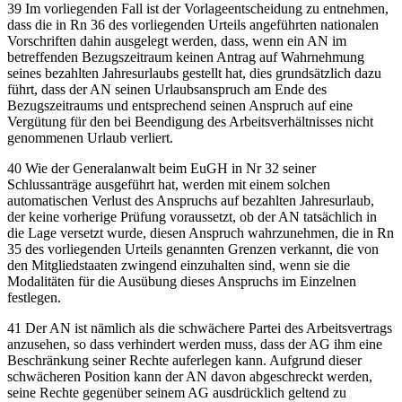
39 Im vorliegenden Fall ist der Vorlageentscheidung zu entnehmen,
dass die in Rn 36 des vorliegenden Urteils angeführten nationalen
Vorschriften dahin ausgelegt werden, dass, wenn ein AN im
betreffenden Bezugszeitraum keinen Antrag auf Wahrnehmung
seines bezahlten Jahresurlaubs gestellt hat, dies grundsätzlich dazu
führt, dass der AN seinen Urlaubsanspruch am Ende des
Bezugszeitraums und entsprechend seinen Anspruch auf eine
Vergütung für den bei Beendigung des Arbeitsverhältnisses nicht
genommenen Urlaub verliert.
40 Wie der Generalanwalt beim EuGH in Nr 32 seiner
Schlussanträge ausgeführt hat, werden mit einem solchen
automatischen Verlust des Anspruchs auf bezahlten Jahresurlaub,
der keine vorherige Prüfung voraussetzt, ob der AN tatsächlich in
die Lage versetzt wurde, diesen Anspruch wahrzunehmen, die in Rn
35 des vorliegenden Urteils genannten Grenzen verkannt, die von
den Mitgliedstaaten zwingend einzuhalten sind, wenn sie die
Modalitäten für die Ausübung dieses Anspruchs im Einzelnen
festlegen.
41 Der AN ist nämlich als die schwächere Partei des Arbeitsvertrags
anzusehen, so dass verhindert werden muss, dass der AG ihm eine
Beschränkung seiner Rechte auferlegen kann. Aufgrund dieser
schwächeren Position kann der AN davon abgeschreckt werden,
seine Rechte gegenüber seinem AG ausdrücklich geltend zu