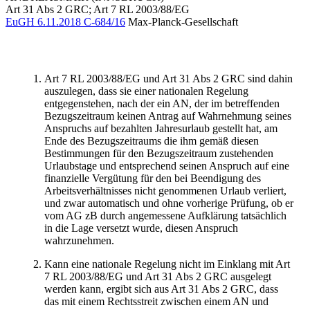
Art 31 Abs 2 GRC; Art 7 RL 2003/88/EG
EuGH
6.11.2018
C-684/16
Max-Planck-Gesellschaft
Art 7 RL 2003/88/EG und Art 31 Abs 2 GRC sind dahin
auszulegen, dass sie einer nationalen Regelung
entgegenstehen, nach der ein AN, der im betreffenden
Bezugszeitraum keinen Antrag auf Wahrnehmung seines
Anspruchs auf bezahlten Jahresurlaub gestellt hat, am
Ende des Bezugszeitraums die ihm gemäß diesen
Bestimmungen für den Bezugszeitraum zustehenden
Urlaubstage und entsprechend seinen Anspruch auf eine
finanzielle Vergütung für den bei Beendigung des
Arbeitsverhältnisses nicht genommenen Urlaub verliert,
und zwar automatisch und ohne vorherige Prüfung, ob er
vom AG zB durch angemessene Aufklärung tatsächlich
in die Lage versetzt wurde, diesen Anspruch
wahrzunehmen.
Kann eine nationale Regelung nicht im Einklang mit Art
7 RL 2003/88/EG und Art 31 Abs 2 GRC ausgelegt
werden kann, ergibt sich aus Art 31 Abs 2 GRC, dass
das mit einem Rechtsstreit zwischen einem AN und