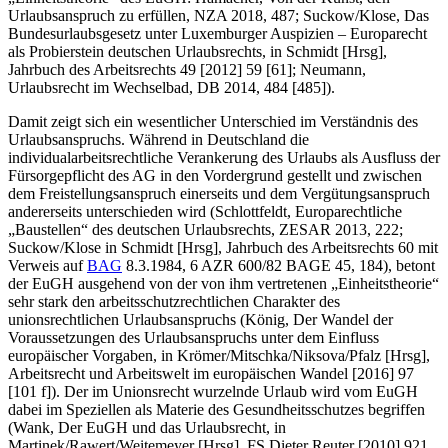
Urlaubsanspruch zu erfüllen, NZA 2018, 487;
Suckow/Klose
, Das
Bundesurlaubsgesetz unter Luxemburger Auspizien – Europarecht
als Probierstein deutschen Urlaubsrechts, in
Schmidt
[Hrsg],
Jahrbuch des Arbeitsrechts 49 [2012] 59 [61];
Neumann
,
Urlaubsrecht im Wechselbad, DB 2014, 484 [485]).
Damit zeigt sich ein wesentlicher Unterschied im Verständnis des
Urlaubsanspruchs. Während in Deutschland die
individualarbeitsrechtliche Verankerung des Urlaubs als Ausfluss der
Fürsorgepflicht des AG in den Vordergrund gestellt und zwischen
dem Freistellungsanspruch einerseits und dem Vergütungsanspruch
andererseits unterschieden wird (
Schlottfeldt
, Europarechtliche
„Baustellen“ des deutschen Urlaubsrechts, ZESAR 2013, 222;
Suckow/Klose
in
Schmidt
[Hrsg], Jahrbuch des Arbeitsrechts 60 mit
Verweis auf
BAG
8.3.1984, 6 AZR 600/82 BAGE 45, 184), betont
der EuGH ausgehend von der von ihm vertretenen „Einheitstheorie“
sehr stark den arbeitsschutzrechtlichen Charakter des
unionsrechtlichen Urlaubsanspruchs (
König
, Der Wandel der
Voraussetzungen des Urlaubsanspruchs unter dem Einfluss
europäischer Vorgaben, in
Krömer/Mitschka/Niksova/Pfalz
[Hrsg],
Arbeitsrecht und Arbeitswelt im europäischen Wandel [2016] 97
[101 f]). Der im Unionsrecht wurzelnde Urlaub wird vom EuGH
dabei im Speziellen als Materie des Gesundheitsschutzes begriffen
(
Wank
, Der EuGH und das Urlaubsrecht, in
Martinek/Rawert/Weitemeyer
[Hrsg], FS Dieter Reuter [2010] 921