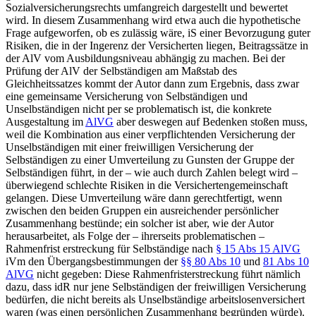
Sozialversicherungsrechts umfangreich dargestellt und bewertet
wird. In diesem Zusammenhang wird etwa auch die hypothetische
Frage aufgeworfen, ob es zulässig wäre, iS einer Bevorzugung guter
Risiken, die in der Ingerenz der Versicherten liegen, Beitragssätze in
der AlV vom Ausbildungsniveau abhängig zu machen. Bei der
Prüfung der AlV der Selbständigen am Maßstab des
Gleichheitssatzes kommt der Autor dann zum Ergebnis, dass zwar
eine gemeinsame Versicherung von Selbständigen und
Unselbständigen nicht per se problematisch ist, die konkrete
Ausgestaltung im
AlVG
aber deswegen auf Bedenken stoßen muss,
weil die Kombination aus einer verpflichtenden Versicherung der
Unselbständigen mit einer freiwilligen Versicherung der
Selbständigen zu einer Umverteilung zu Gunsten der Gruppe der
Selbständigen führt, in der – wie auch durch Zahlen belegt wird –
überwiegend schlechte
Risiken in die Versichertengemeinschaft
gelangen. Diese Umverteilung wäre dann gerechtfertigt, wenn
zwischen den beiden Gruppen ein ausreichender persönlicher
Zusammenhang bestünde; ein solcher ist aber, wie der Autor
herausarbeitet, als Folge der – ihrerseits problematischen –
Rahmenfrist erstreckung für Selbständige nach
§ 15 Abs 15 AlVG
iVm den Übergangsbestimmungen der
§§ 80 Abs 10
und
81 Abs 10
AlVG
nicht gegeben: Diese Rahmenfristerstreckung führt nämlich
dazu, dass idR nur jene Selbständigen der freiwilligen Versicherung
bedürfen, die nicht bereits als Unselbständige arbeitslosenversichert
waren (was einen persönlichen Zusammenhang begründen würde).