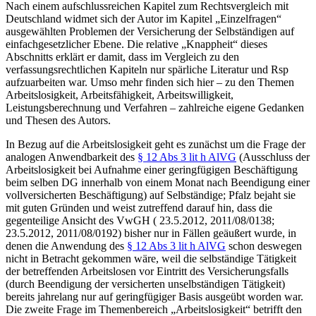
Nach einem aufschlussreichen Kapitel zum Rechtsvergleich mit
Deutschland widmet sich der Autor im Kapitel „Einzelfragen“
ausgewählten Problemen der Versicherung der Selbständigen auf
einfachgesetzlicher Ebene. Die relative „Knappheit“ dieses
Abschnitts erklärt er damit, dass im Vergleich zu den
verfassungsrechtlichen Kapiteln nur spärliche Literatur und Rsp
aufzuarbeiten war. Umso mehr finden sich hier – zu den Themen
Arbeitslosigkeit, Arbeitsfähigkeit, Arbeitswilligkeit,
Leistungsberechnung und Verfahren – zahlreiche eigene Gedanken
und Thesen des Autors.
In Bezug auf die Arbeitslosigkeit geht es zunächst um die Frage der
analogen Anwendbarkeit des
§ 12 Abs 3 lit h AlVG
(Ausschluss der
Arbeitslosigkeit bei Aufnahme einer geringfügigen Beschäftigung
beim selben DG innerhalb von einem Monat nach Beendigung einer
vollversicherten Beschäftigung) auf Selbständige;
Pfalz
bejaht sie
mit guten Gründen und weist zutreffend darauf hin, dass die
gegenteilige Ansicht des VwGH (
23.5.2012,
2011/08/0138
;
23.5.2012,
2011/08/0192
) bisher nur in Fällen geäußert wurde, in
denen die Anwendung des
§ 12 Abs 3 lit h AlVG
schon deswegen
nicht in Betracht gekommen wäre, weil die selbständige Tätigkeit
der betreffenden Arbeitslosen vor Eintritt des Versicherungsfalls
(durch Beendigung der versicherten unselbständigen Tätigkeit)
bereits jahrelang nur auf geringfügiger Basis ausgeübt worden war.
Die zweite Frage im Themenbereich „Arbeitslosigkeit“ betrifft den