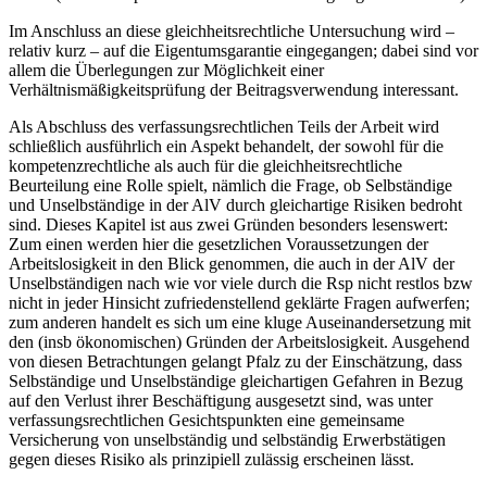
Im Anschluss an diese gleichheitsrechtliche Untersuchung wird –
relativ kurz – auf die Eigentumsgarantie eingegangen; dabei sind vor
allem die Überlegungen zur Möglichkeit einer
Verhältnismäßigkeitsprüfung der Beitragsverwendung interessant.
Als Abschluss des verfassungsrechtlichen Teils der Arbeit wird
schließlich ausführlich ein Aspekt behandelt, der sowohl für die
kompetenzrechtliche als auch für die gleichheitsrechtliche
Beurteilung eine Rolle spielt, nämlich die Frage, ob Selbständige
und Unselbständige in der AlV durch gleichartige Risiken bedroht
sind. Dieses Kapitel ist aus zwei Gründen besonders lesenswert:
Zum einen werden hier die gesetzlichen Voraussetzungen der
Arbeitslosigkeit in den Blick genommen, die auch in der AlV der
Unselbständigen nach wie vor viele durch die Rsp nicht restlos bzw
nicht in jeder Hinsicht zufriedenstellend geklärte Fragen aufwerfen;
zum anderen handelt es sich um eine kluge Auseinandersetzung mit
den (insb ökonomischen) Gründen der Arbeitslosigkeit. Ausgehend
von diesen Betrachtungen gelangt
Pfalz
zu der Einschätzung, dass
Selbständige und Unselbständige gleichartigen Gefahren in Bezug
auf den Verlust ihrer Beschäftigung ausgesetzt sind, was unter
verfassungsrechtlichen Gesichtspunkten eine gemeinsame
Versicherung von unselbständig und selbständig Erwerbstätigen
gegen dieses Risiko als prinzipiell zulässig erscheinen lässt.