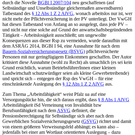
durch die Novelle
BGBl I 2007/104
neu geschaffenen (auf
Selbständige und Unselbständige gleichermaßen anwendbaren)
Tatbestand des
§ 12 Abs 1 Z 2 AlVG
, wonach arbeitslos nur ist, wer
nicht mehr der Pflichtversicherung in der PV unterliegt. Der VwGH
hat diesen Tatbestand von Anfang an so ausgelegt, dass jede PV –
und nicht nur eine solche auf Grund der anwartschaftsbegründenden
Tätigkeit – Arbeitslosigkeit ausschließt; um ungewollte
Konsequenzen aus dieser Rsp zu vermeiden, wurde daraufhin mit
dem ASRÄG 2014, BGBl I 94, eine Ausnahme für nach dem
Bauern-Sozialversicherungsgesetz (BSVG)
pflichtversicherte
Personen mit nur geringfügigem Einkommen geschaffen. Der Autor
kritisiert diese Ausnahme (wohl zu Recht) als unsachlich (es sei kein
Grund ersichtlich, warum BetriebsführerInnen einer kleinen
Landwirtschaft schutzwürdiger seien als kleine Gewerbetreibende)
und spricht sich – entgegen der Rsp des VwGH – für eine
einschränkende Auslegung des
§ 12 Abs 1 Z 2 AlVG
aus.
Zum Thema „Arbeitsfähigkeit“ weist
Pfalz
ua auf eine
Versorgungslücke hin, die sich daraus ergibt, dass
§ 8 Abs 1 AlVG
Arbeitsfähigkeit iSd Verneinung von Invalidität bzw
Berufsunfähigkeit nach dem
ASVG
definiert, die
Pensionsberechtigung für Selbständige sich aber nach dem
Gewerblichen Sozialversicherungsgesetz (
GSVG
) richtet und damit
von einem größeren Verweisungsfeld abhängt; es kann also –
jedenfalls bei einer am Wortlaut orientierten Auslegung – dazu