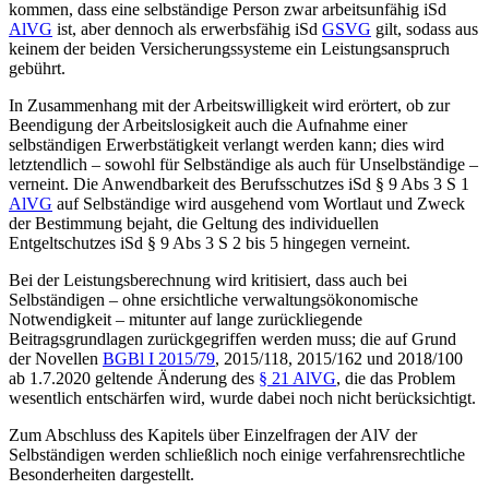
kommen, dass eine selbständige Person zwar arbeitsunfähig iSd
AlVG
ist, aber dennoch als erwerbsfähig iSd
GSVG
gilt, sodass aus
keinem der beiden Versicherungssysteme ein Leistungsanspruch
gebührt.
In Zusammenhang mit der Arbeitswilligkeit wird erörtert, ob zur
Beendigung der Arbeitslosigkeit auch die Aufnahme einer
selbständigen Erwerbstätigkeit verlangt werden kann; dies wird
letztendlich – sowohl für Selbständige als auch für Unselbständige –
verneint. Die Anwendbarkeit des Berufsschutzes iSd § 9 Abs 3 S 1
AlVG
auf Selbständige wird ausgehend vom Wortlaut und Zweck
der Bestimmung bejaht, die Geltung des individuellen
Entgeltschutzes iSd § 9 Abs 3 S 2 bis 5 hingegen verneint.
Bei der Leistungsberechnung wird kritisiert, dass auch bei
Selbständigen – ohne ersichtliche verwaltungsökonomische
Notwendigkeit – mitunter auf lange zurückliegende
Beitragsgrundlagen zurückgegriffen werden muss; die auf Grund
der Novellen
BGBl I 2015/79
, 2015/118, 2015/162 und 2018/100
ab 1.7.2020 geltende Änderung des
§ 21 AlVG
, die das Problem
wesentlich entschärfen wird, wurde dabei noch nicht berücksichtigt.
Zum Abschluss des Kapitels über Einzelfragen der AlV der
Selbständigen werden schließlich noch einige verfahrensrechtliche
Besonderheiten dargestellt.