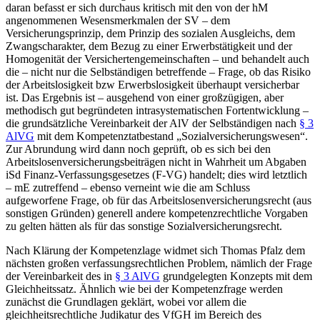
daran befasst er sich durchaus kritisch mit den von der hM
angenommenen Wesensmerkmalen der SV – dem
Versicherungsprinzip, dem Prinzip des sozialen Ausgleichs, dem
Zwangscharakter, dem Bezug zu einer Erwerbstätigkeit und der
Homogenität der Versichertengemeinschaften – und behandelt auch
die – nicht nur die Selbständigen betreffende – Frage, ob das Risiko
der Arbeitslosigkeit bzw Erwerbslosigkeit überhaupt versicherbar
ist. Das Ergebnis ist – ausgehend von einer großzügigen, aber
methodisch gut begründeten intrasystematischen Fortentwicklung –
die grundsätzliche Vereinbarkeit der AlV der Selbständigen nach
§ 3
AlVG
mit dem Kompetenztatbestand „Sozialversicherungswesen“.
Zur Abrundung wird dann noch geprüft, ob es sich bei den
Arbeitslosenversicherungsbeiträgen nicht in Wahrheit um Abgaben
iSd Finanz-Verfassungsgesetzes (F-VG) handelt; dies wird letztlich
– mE zutreffend – ebenso verneint wie die am Schluss
aufgeworfene Frage, ob für das Arbeitslosenversicherungsrecht (aus
sonstigen Gründen) generell andere kompetenzrechtliche Vorgaben
zu gelten hätten als für das sonstige Sozialversicherungsrecht.
Nach Klärung der Kompetenzlage widmet sich
Thomas Pfalz
dem
nächsten großen verfassungsrechtlichen Problem, nämlich der Frage
der Vereinbarkeit des in
§ 3 AlVG
grundgelegten Konzepts mit dem
Gleichheitssatz. Ähnlich wie bei der Kompetenzfrage werden
zunächst die Grundlagen geklärt, wobei vor allem die
gleichheitsrechtliche Judikatur des VfGH im Bereich des