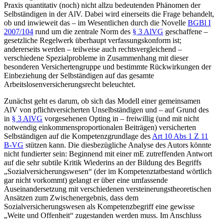
Praxis quantitativ (noch) nicht allzu bedeutenden Phänomen der
Selbständigen in der AlV. Dabei wird einerseits die Frage behandelt,
ob und inwieweit das – im Wesentlichen durch die Novelle
BGBl I
2007/104
rund um die zentrale Norm des
§ 3 AlVG
geschaffene –
gesetzliche Regelwerk überhaupt verfassungskonform ist;
andererseits werden – teilweise auch rechtsvergleichend –
verschiedene Spezialprobleme in Zusammenhang mit dieser
besonderen Versichertengruppe und bestimmte Rückwirkungen der
Einbeziehung der Selbständigen auf das gesamte
Arbeitslosenversicherungsrecht beleuchtet.
Zunächst geht es darum, ob sich das Modell einer gemeinsamen
AlV von pflichtversicherten Unselbständigen und – auf Grund des
in
§ 3 AlVG
vorgesehenen Opting in – freiwillig (und mit nicht
notwendig einkommensproportionalen Beiträgen) versicherten
Selbständigen auf die Kompetenzgrundlage des
Art 10 Abs 1 Z 11
B-VG
stützen kann. Die diesbezügliche Analyse des Autors könnte
nicht fundierter sein: Beginnend mit einer mE zutreffenden Antwort
auf die sehr subtile Kritik
Wiederins
an der Bildung des Begriffs
„Sozialversicherungswesen“ (der im Kompetenztatbestand wörtlich
gar nicht vorkommt) gelangt er über eine umfassende
Auseinandersetzung mit verschiedenen versteinerungstheoretischen
Ansätzen zum Zwischenergebnis, dass dem
Sozialversicherungswesen als Kompetenzbegriff eine gewisse
„Weite und Offenheit“ zugestanden werden muss. Im Anschluss