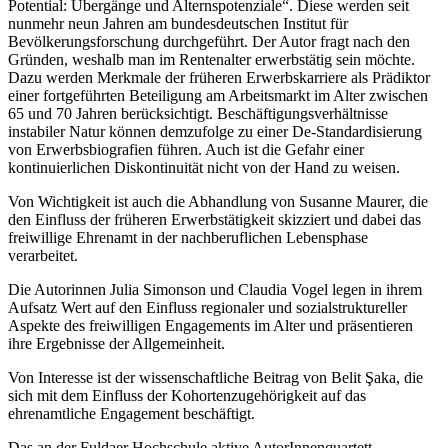
Potential: Übergänge und Alternspotenziale“. Diese werden seit
nunmehr neun Jahren am bundesdeutschen Institut für
Bevölkerungsforschung durchgeführt. Der Autor fragt nach den
Gründen, weshalb man im Rentenalter erwerbstätig sein möchte.
Dazu werden Merkmale der früheren Erwerbskarriere als Prädiktor
einer fortgeführten Beteiligung am Arbeitsmarkt im Alter zwischen
65 und 70 Jahren berücksichtigt. Beschäftigungsverhältnisse
instabiler Natur können demzufolge zu einer De-Standardisierung
von Erwerbsbiografien führen. Auch ist die Gefahr einer
kontinuierlichen Diskontinuität nicht von der Hand zu weisen.
Von Wichtigkeit ist auch die Abhandlung von
Susanne Maurer
, die
den Einfluss der früheren Erwerbstätigkeit skizziert und dabei das
freiwillige Ehrenamt in der nachberuflichen Lebensphase
verarbeitet.
Die Autorinnen
Julia Simonson
und
Claudia Vogel
legen in ihrem
Aufsatz Wert auf den Einfluss regionaler und sozialstruktureller
Aspekte des freiwilligen Engagements im Alter und präsentieren
ihre Ergebnisse der Allgemeinheit.
Von Interesse ist der wissenschaftliche Beitrag von
Belit Şaka
, die
sich mit dem Einfluss der Kohortenzugehörigkeit auf das
ehrenamtliche Engagement beschäftigt.
Das an der Fuldaer Hochschule aktive AutorInnenquartett,