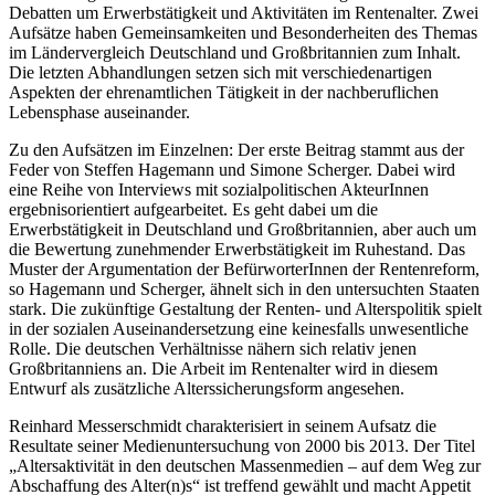
Debatten um Erwerbstätigkeit und Aktivitäten im Rentenalter. Zwei
Aufsätze haben Gemeinsamkeiten und Besonderheiten des Themas
im Ländervergleich Deutschland und Großbritannien zum Inhalt.
Die letzten Abhandlungen setzen sich mit verschiedenartigen
Aspekten der ehrenamtlichen Tätigkeit in der nachberuflichen
Lebensphase auseinander.
Zu den Aufsätzen im Einzelnen: Der erste Beitrag stammt aus der
Feder von
Steffen Hagemann
und
Simone Scherger
. Dabei wird
eine Reihe von Interviews mit sozialpolitischen AkteurInnen
ergebnisorientiert aufgearbeitet. Es geht dabei um die
Erwerbstätigkeit in Deutschland und Großbritannien, aber auch um
die Bewertung zunehmender Erwerbstätigkeit im Ruhestand. Das
Muster der Argumentation der BefürworterInnen der Rentenreform,
so
Hagemann
und
Scherger
, ähnelt sich in den untersuchten Staaten
stark. Die zukünftige Gestaltung der Renten- und Alterspolitik spielt
in der sozialen Auseinandersetzung eine keinesfalls unwesentliche
Rolle. Die deutschen Verhältnisse nähern sich relativ jenen
Großbritanniens an. Die Arbeit im Rentenalter wird in diesem
Entwurf als zusätzliche Alterssicherungsform angesehen.
Reinhard Messerschmidt
charakterisiert in seinem Aufsatz die
Resultate seiner Medienuntersuchung von 2000 bis 2013. Der Titel
„Altersaktivität in den deutschen Massenmedien – auf dem Weg zur
Abschaffung des Alter(n)s“ ist treffend gewählt und macht Appetit