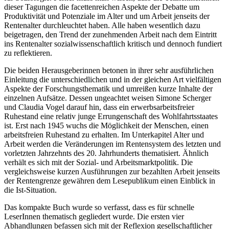
dieser Tagungen die facettenreichen Aspekte der Debatte um
Produktivität und Potenziale im Alter und um Arbeit jenseits der
Rentenalter durchleuchtet haben. Alle haben wesentlich dazu
beigetragen, den Trend der zunehmenden Arbeit nach dem Eintritt
ins Rentenalter sozialwissenschaftlich kritisch und dennoch fundiert
zu reflektieren.
Die beiden Herausgeberinnen betonen in ihrer sehr ausführlichen
Einleitung die unterschiedlichen und in der gleichen Art vielfältigen
Aspekte der Forschungsthematik und umreißen kurze Inhalte der
einzelnen Aufsätze. Dessen ungeachtet weisen
Simone Scherger
und
Claudia Vogel
darauf hin, dass ein erwerbsarbeitsfreier
Ruhestand eine relativ junge Errungenschaft des Wohlfahrtsstaates
ist. Erst nach 1945 wuchs die Möglichkeit der Menschen, einen
arbeitsfreien Ruhestand zu erhalten. Im Unterkapitel Alter und
Arbeit werden die Veränderungen im Rentensystem des letzten und
vorletzten Jahrzehnts des 20. Jahrhunderts thematisiert. Ähnlich
verhält es sich mit der Sozial- und Arbeitsmarktpolitik. Die
vergleichsweise kurzen Ausführungen zur bezahlten Arbeit jenseits
der Rentengrenze gewähren dem Lesepublikum einen Einblick in
die Ist-Situation.
Das kompakte Buch wurde so verfasst, dass es für schnelle
LeserInnen thematisch gegliedert wurde. Die ersten vier
Abhandlungen befassen sich mit der Reflexion gesellschaftlicher