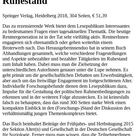
Ruhestand
Springer Verlag, Heidelberg 2018, 304 Seiten, € 51,39
Das zu rezensierende Werk bietet dem Lesepublikum Interessantes
zu bedeutsamen Fragen einer tagesaktuellen Thematik. Die heutige
Rentnergeneration ist in der Tat sehr vielfältig aktiv. RentnerInnen
engagieren sich ehrenamtlich oder gehen weiterhin einem
Broterwerb nach. Das Herausgeberinnenduo hat in seinem Buch
Abhandlungen gesammelt, welche verschiedene Fragestellungen
und Aspekte unbezahlter und bezahlter Tätigkeiten im Ruhestand
zum Inhalt haben. Dabei muss man die Zielsetzung der
unterschiedlichen AutorInnen genauer unter die Lupe nehmen. Es
geht primär um die gesellschaftlichen Debatten um Erwerbstätigkeit,
aber auch um das freiwillige Engagement im fortgeschrittenen Alter.
Individuelle Forschungsbefunde dienen dem Lesepublikum dazu,
Impulse für die Gestaltung der politischen Rahmenbedingungen zu
erkennen und in der weiteren Folge abzustecken. Es ist keinesfalls
falsch zu behaupten, dass das rund 300 Seiten starke Werk einen
kompakten Einblick in den (Forschungs-)Stand der Diskussion des
verhältnismäßig jungen Themenkomplexes bietet.
Das Buch beinhaltet Beiträge der Frühjahrs- und Herbsttagung 2015
der Sektion Alter(n) und Gesellschaft in der Deutschen Gesellschaft
für Soziologie. Ferner muss man wissen, dass die TeilnehmerInnen