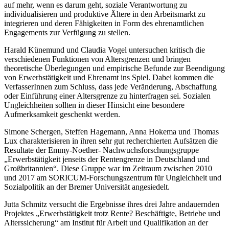
auf mehr, wenn es darum geht, soziale Verantwortung zu
individualisieren und produktive Ältere in den Arbeitsmarkt zu
integrieren und deren Fähigkeiten in Form des ehrenamtlichen
Engagements zur Verfügung zu stellen.
Harald Künemund
und
Claudia Vogel
untersuchen kritisch die
verschiedenen Funktionen von Altersgrenzen und bringen
theoretische Überlegungen und empirische Befunde zur Beendigung
von Erwerbstätigkeit
und Ehrenamt ins Spiel. Dabei kommen die
VerfasserInnen zum Schluss, dass jede Veränderung, Abschaffung
oder Einführung einer Altersgrenze zu hinterfragen sei. Sozialen
Ungleichheiten sollten in dieser Hinsicht eine besondere
Aufmerksamkeit geschenkt werden.
Simone Schergen
,
Steffen Hagemann
,
Anna Hokema
und
Thomas
Lux
charakterisieren in ihren sehr gut recherchierten Aufsätzen die
Resultate der Emmy-Noether- Nachwuchsforschungsgruppe
„Erwerbstätigkeit jenseits der Rentengrenze in Deutschland und
Großbritannien“. Diese Gruppe war im Zeitraum zwischen 2010
und 2017 am SORICUM-Forschungszentrum für Ungleichheit und
Sozialpolitik an der Bremer Universität angesiedelt.
Jutta Schmitz
versucht die Ergebnisse ihres drei Jahre andauernden
Projektes „Erwerbstätigkeit trotz Rente? Beschäftigte, Betriebe und
Alterssicherung“ am Institut für Arbeit und Qualifikation an der