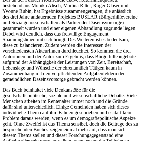
bestehend aus
Monika Alisch
,
Martina Ritter
,
Roger Glaser
und
Yvonne Rubin
, hat Ergebnisse zusammengetragen, die anlässlich
des drei Jahre andauernden Projektes BUSLAR (Bürgerhilfevereine
und Sozialgenossenschaften als Partner der Daseinsvorsorge)
gesammelt wurden und einer eigenen Abhandlung zugrunde liegen.
Dabei wird deutlich, dass das freiwillige Engagement
Spannungslinien mit sich bringt. Des Weiteren ist es bedeutsam,
diese zu balancieren. Zudem werden die Interessen der
verschiedensten AkteurInnen durchleuchtet. So kommen die drei
Autorinnen und der Autor zum Ergebnis, dass Bürgerhilfeangebote
aufgrund der Abhängigkeit der Leistungen von Zeit, Bereitschaft,
Lebenslage und Wünsche der ehrenamtlich Tätigen kaum in
Zusammenhang mit den verpflichtenden Aufgabenfeldern der
gemeindlichen Daseinsvorsorge gebracht werden können.
Das Buch beinhaltet viele Denkanstöße für die
gesellschaftspolitische, soziale und wissenschaftliche Debatte. Viele
Menschen arbeiten im Rentenalter immer noch und die Gründe
dafür sind unterschiedlich. Einige Gemeinden haben sich dieses
individuelle Thema auf ihre Fahnen geschrieben und es darf kein
Problem daraus werden, wenn es um demografiepolitische Aspekte
geht. Ohne Zweifel ist das Thema sensibel, doch die Beiträge des zu
besprechenden Buches zeigen einmal mehr auf, dass man sich
diesem Thema stellen und dieser Forschungsgegenstand eine
Aufgabe aller sein muss, vor allem, wenn es um die Teilhabe an