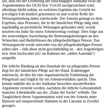
auf, dass bei der Erörterung der einschlägigen Judikatur zwar die
Argumentation des OGH bzw VwGH nachgezeichnet wird,
allerdings bleibt unklar, zu welchem Ergebnis das Gericht im
jeweiligen Fall letztlich gekommen ist und welche Rolle der
Weisungsbindung dabei zuteilwurde. Die Autorin gelangt zu dem
Ergebnis, dass Personen, die in der häuslichen Pflege tätig sind,
regelmäßig an persönliche Weisungen gebunden sind, womit
insofern ein Indiz für einen Arbeitsvertrag vorliege. Dies folge aus
der notwendigen Ausrichtung der Betreuungsleistungen an den
Wünschen und Bedürfnissen der pflegebedürftigen Person. Das
Weisungsrecht werde entweder von der pflegebedürftigen Person
selbst oder – falls diese nicht geschäftsfähig ist – den Angehörigen
bzw dem Sachwalter (uU im Rahmen der „stillen Autorität“)
ausgeübt.
Die örtliche Bindung an den Haushalt der zu pflegenden Person
liegt bei der häuslichen Pflege auf der Hand.
Kaltenegger
untersucht, ob dies für eine organisatorische Einbindung der
Pflegekraft und folglich für ein Arbeitsverhältnis spricht. Dies
könnte mithilfe des in der Judikatur bisweilen anzutreffenden
Arguments verneint werden, nachdem die örtliche Gebundenheit
mancher Arbeitskräfte aus der „Natur der Sache“ erfließe. Die
Tauglichkeit dieser Argumentation wird von der Autorin unter
Hinweis auf entsprechende Stimmen in der Literatur in Zweifel
gezogen.