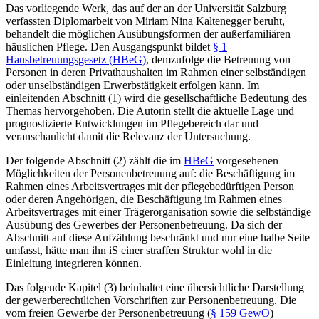
Das vorliegende Werk, das auf der an der Universität Salzburg
verfassten Diplomarbeit von
Miriam Nina Kaltenegger
beruht,
behandelt die möglichen Ausübungsformen der außerfamiliären
häuslichen Pflege. Den Ausgangspunkt bildet
§ 1
Hausbetreuungsgesetz (HBeG)
, demzufolge die Betreuung von
Personen in deren Privathaushalten im Rahmen einer selbständigen
oder unselbständigen Erwerbstätigkeit erfolgen kann. Im
einleitenden Abschnitt (1) wird die gesellschaftliche Bedeutung des
Themas hervorgehoben. Die Autorin stellt die aktuelle Lage und
prognostizierte Entwicklungen im Pflegebereich dar und
veranschaulicht damit die Relevanz der Untersuchung.
Der folgende Abschnitt (2) zählt die im
HBeG
vorgesehenen
Möglichkeiten der Personenbetreuung auf: die Beschäftigung im
Rahmen eines Arbeitsvertrages mit der pflegebedürftigen Person
oder deren Angehörigen, die Beschäftigung im Rahmen eines
Arbeitsvertrages mit einer Trägerorganisation sowie die selbständige
Ausübung des Gewerbes der Personenbetreuung. Da sich der
Abschnitt auf diese Aufzählung beschränkt und nur eine halbe Seite
umfasst, hätte man ihn iS einer straffen Struktur wohl in die
Einleitung integrieren können.
Das folgende Kapitel (3) beinhaltet eine übersichtliche Darstellung
der gewerberechtlichen Vorschriften zur Personenbetreuung. Die
vom freien Gewerbe der Personenbetreuung (
§ 159 GewO
)