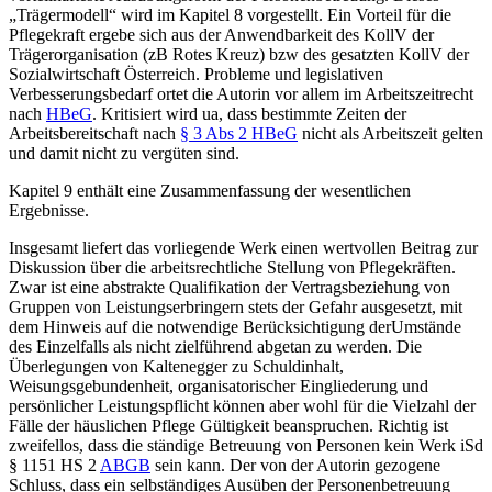
„Trägermodell“ wird im Kapitel 8 vorgestellt. Ein Vorteil für die
Pflegekraft ergebe sich aus der Anwendbarkeit des KollV der
Trägerorganisation (zB Rotes Kreuz) bzw des gesatzten KollV der
Sozialwirtschaft Österreich. Probleme und legislativen
Verbesserungsbedarf ortet die Autorin vor allem im Arbeitszeitrecht
nach
HBeG
. Kritisiert wird ua, dass bestimmte Zeiten der
Arbeitsbereitschaft nach
§ 3 Abs 2 HBeG
nicht als Arbeitszeit gelten
und damit nicht zu vergüten sind.
Kapitel 9 enthält eine Zusammenfassung der wesentlichen
Ergebnisse.
Insgesamt liefert das vorliegende Werk einen wertvollen Beitrag zur
Diskussion über die arbeitsrechtliche Stellung von Pflegekräften.
Zwar ist eine abstrakte Qualifikation der Vertragsbeziehung von
Gruppen von Leistungserbringern stets der Gefahr ausgesetzt, mit
dem Hinweis auf die notwendige Berücksichtigung der
Umstände
des Einzelfalls als nicht zielführend abgetan zu werden. Die
Überlegungen von
Kaltenegger
zu Schuldinhalt,
Weisungsgebundenheit, organisatorischer Eingliederung und
persönlicher Leistungspflicht können aber wohl für die Vielzahl der
Fälle der häuslichen Pflege Gültigkeit beanspruchen. Richtig ist
zweifellos, dass die ständige Betreuung von Personen kein Werk iSd
§ 1151 HS 2
ABGB
sein kann. Der von der Autorin gezogene
Schluss, dass ein selbständiges Ausüben der Personenbetreuung