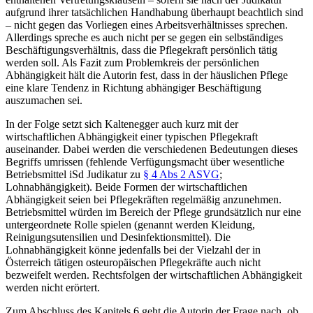
aufgrund ihrer tatsächlichen Handhabung überhaupt beachtlich sind
– nicht gegen das Vorliegen eines Arbeitsverhältnisses sprechen.
Allerdings spreche es auch nicht per se gegen ein selbständiges
Beschäftigungsverhältnis, dass die Pflegekraft persönlich tätig
werden soll. Als Fazit zum Problemkreis der persönlichen
Abhängigkeit hält die Autorin fest, dass in der häuslichen Pflege
eine klare Tendenz in Richtung abhängiger Beschäftigung
auszumachen sei.
In der Folge setzt sich
Kaltenegger
auch kurz mit der
wirtschaftlichen Abhängigkeit einer typischen Pflegekraft
auseinander. Dabei werden die verschiedenen Bedeutungen dieses
Begriffs umrissen (fehlende Verfügungsmacht über wesentliche
Betriebsmittel iSd Judikatur zu
§ 4 Abs 2 ASVG
;
Lohnabhängigkeit). Beide Formen der wirtschaftlichen
Abhängigkeit seien bei Pflegekräften regelmäßig anzunehmen.
Betriebsmittel würden im Bereich der Pflege grundsätzlich nur eine
untergeordnete Rolle spielen (genannt werden Kleidung,
Reinigungsutensilien und Desinfektionsmittel). Die
Lohnabhängigkeit könne jedenfalls bei der Vielzahl der in
Österreich tätigen osteuropäischen Pflegekräfte auch nicht
bezweifelt werden. Rechtsfolgen der wirtschaftlichen Abhängigkeit
werden nicht erörtert.
Zum Abschluss des Kapitels 6 geht die Autorin der Frage nach, ob