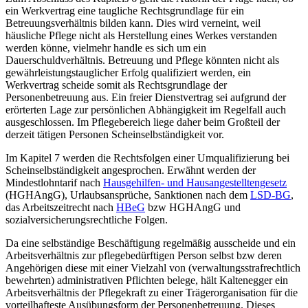
ein Werkvertrag eine taugliche Rechtsgrundlage für ein
Betreuungsverhältnis bilden kann. Dies wird verneint, weil
häusliche Pflege nicht als Herstellung eines Werkes verstanden
werden könne, vielmehr handle es sich um ein
Dauerschuldverhältnis. Betreuung und Pflege könnten nicht als
gewährleistungstauglicher Erfolg qualifiziert werden, ein
Werkvertrag scheide somit als Rechtsgrundlage der
Personenbetreuung aus. Ein freier Dienstvertrag sei aufgrund der
erörterten Lage zur persönlichen Abhängigkeit im Regelfall auch
ausgeschlossen. Im Pflegebereich liege daher beim Großteil der
derzeit tätigen Personen Scheinselbständigkeit vor.
Im Kapitel 7 werden die Rechtsfolgen einer Umqualifizierung bei
Scheinselbständigkeit angesprochen. Erwähnt werden der
Mindestlohntarif nach
Hausgehilfen- und Hausangestelltengesetz
(HGHAngG), Urlaubsansprüche, Sanktionen nach dem
LSD-BG
,
das Arbeitszeitrecht nach
HBeG
bzw HGHAngG und
sozialversicherungsrechtliche Folgen.
Da eine selbständige Beschäftigung regelmäßig ausscheide und ein
Arbeitsverhältnis zur pflegebedürftigen Person selbst bzw deren
Angehörigen diese mit einer Vielzahl von (verwaltungsstrafrechtlich
bewehrten) administrativen Pflichten belege, hält
Kaltenegger
ein
Arbeitsverhältnis der Pflegekraft zu einer Trägerorganisation für die
vorteilhafteste Ausübungsform der Personenbetreuung. Dieses