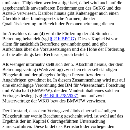
umfassten Tätigkeiten werden aufgelistet, dabei wird auch auf die
gegebenenfalls anwendbaren Bestimmungen des GuKG und des
ÄrzteG verwiesen. Darüber hinaus gibt
Kaltenegger
auch einen
Überblick über bundesgesetzliche Normen, die der
Qualitätssicherung im Bereich der Personenbetreuung dienen.
Im Anschluss daran (4) wird die Förderung der 24-Stunden-
Betreuung behandelt (vgl
§ 21b BPGG
). Dieses Kapitel ist vor
allem für tatsächlich Betroffene gewinnbringend und gibt
Aufschluss über die Voraussetzungen und die Höhe der Förderung,
auf die allerdings kein Rechtsanspruch besteht.
Als weniger informativ stellt sich der 5. Abschnitt heraus, der dem
Betreuungsvertrag (Werkvertrag) zwischen einer selbständigen
Pflegekraft und der pflegebedürftigen Person bzw deren
Angehörigen gewidmet ist. In diesem Zusammenhang wird nur auf
eine einschlägige Verordnung des BM für Wissenschaft, Forschung
und Wirtschaft (BMWFW), die den Mindestinhalt eines solchen
Vertrages festlegt (vgl
BGBl II 278/2007
), und auf zwei
Musterverträge der WKO bzw des BMWFW verwiesen.
Der Umstand, dass dem Vertragsverhältnis einer selbständigen
Pflegekraft nur wenig Beachtung geschenkt wird, ist wohl auf das
Ergebnis der im Kapitel 6 durchgeführten Untersuchung
zurückzuführen. Diese bildet das Kernstück der vorliegenden