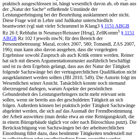
praktisch ausgeschlossen ist, hängt wesentlich davon ab, ob man aus
der „Natur der Sache“ erfließende Umstände der
Leistungserbringung bei der Beurteilung ausklammert oder nicht.
Diese Frage wird in Lehre und Judikatur unterschiedlich
beantwortet (vgl statt vieler
Schrammel
in
Klang
3
§ 1151 ABGB
3
Rz 26 f;
Rebhahn
in
Neumayr/Reissner
[Hrsg], ZellKomm
§ 1151
ABGB
Rz 102 f jeweils mwN; für den Bereich der
Personenbetreuung:
Mazal
, ecolex 2007, 580;
Tomandl
, ZAS 2007,
196); man kann also davon ausgehen, dass die vorgelegten
Ergebnisse sowohl Zuspruch als auch Kritik ernten werden. Reiner
hat sich mit diesem Argumentationsmuster ausführlich beschäftigt
und ist zu dem Ergebnis gelangt, dass aus der Natur der Tätigkeit
folgende Sachzwänge bei der vertragsrechtlichen Qualifikation nicht
ausgeklammert werden sollten (JBl 2010, 549). Die Autorin folgt im
Wesentlichen seiner Ansicht. Tatsächlich konnte noch niemand
überzeugend darlegen, warum Aspekte der persönlichen
Gebundenheit des Leistungserbringers nicht mehr relevant sein
sollen, wenn sie bereits aus der geschuldeten Tätigkeit an sich
folgen. Außerdem können bei praktisch jeder Tätigkeit Sachzwänge
abgeleitet werden, die sich auf das Ausmaß der Fremdbestimmung
der Arbeit auswirken (man denke etwa an eine Reinigungskraft, die
in einem Bürogebäude täglich vor oder nach Büroschluss putzt). Die
Berücksichtigung von Sachzwängen bei der arbeitsrechtlichen
Einordnung führt dazu, dass bestimmte Tätigkeiten tendenziell nur
in selbständiger oder unselbständiger Form ausgeübt werden