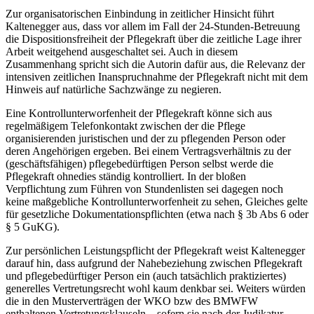
Zur organisatorischen Einbindung in zeitlicher Hinsicht führt
Kaltenegger
aus, dass vor allem im Fall der 24-Stunden-Betreuung
die Dispositionsfreiheit der Pflegekraft über die zeitliche Lage ihrer
Arbeit weitgehend ausgeschaltet sei. Auch in diesem
Zusammenhang spricht sich die Autorin dafür aus, die Relevanz der
intensiven zeitlichen Inanspruchnahme der Pflegekraft nicht mit dem
Hinweis auf natürliche Sachzwänge zu negieren.
Eine Kontrollunterworfenheit der Pflegekraft könne sich aus
regelmäßigem Telefonkontakt zwischen der die Pflege
organisierenden juristischen und der zu pflegenden Person oder
deren Angehörigen ergeben. Bei einem Vertragsverhältnis zu der
(geschäftsfähigen) pflegebedürftigen Person selbst werde die
Pflegekraft ohnedies ständig kontrolliert. In der bloßen
Verpflichtung zum Führen von Stundenlisten sei dagegen noch
keine maßgebliche Kontrollunterworfenheit zu sehen, Gleiches gelte
für gesetzliche Dokumentationspflichten (etwa nach § 3b Abs 6 oder
§ 5 GuKG).
Zur persönlichen Leistungspflicht der Pflegekraft weist
Kaltenegger
darauf hin, dass aufgrund der Nahebeziehung zwischen Pflegekraft
und pflegebedürftiger Person ein (auch tatsächlich praktiziertes)
generelles Vertretungsrecht wohl kaum denkbar sei. Weiters würden
die in den Musterverträgen der WKO bzw des BMWFW
enthaltenen Vertretungsklauseln – sofern sie nach der Judikatur