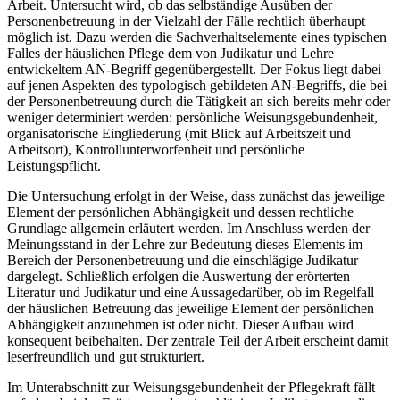
Arbeit. Untersucht wird, ob das selbständige Ausüben der
Personenbetreuung in der Vielzahl der Fälle rechtlich überhaupt
möglich ist. Dazu werden die Sachverhaltselemente eines typischen
Falles der häuslichen Pflege dem von Judikatur und Lehre
entwickeltem AN-Begriff gegenübergestellt. Der Fokus liegt dabei
auf jenen Aspekten des typologisch gebildeten AN-Begriffs, die bei
der Personenbetreuung durch die Tätigkeit an sich bereits mehr oder
weniger determiniert werden: persönliche Weisungsgebundenheit,
organisatorische Eingliederung (mit Blick auf Arbeitszeit und
Arbeitsort), Kontrollunterworfenheit und persönliche
Leistungspflicht.
Die Untersuchung erfolgt in der Weise, dass zunächst das jeweilige
Element der persönlichen Abhängigkeit und dessen rechtliche
Grundlage allgemein erläutert werden. Im Anschluss werden der
Meinungsstand in der Lehre zur Bedeutung dieses Elements im
Bereich der Personenbetreuung und die einschlägige Judikatur
dargelegt. Schließlich erfolgen die Auswertung der erörterten
Literatur und Judikatur und eine Aussage
darüber, ob im Regelfall
der häuslichen Betreuung das jeweilige Element der persönlichen
Abhängigkeit anzunehmen ist oder nicht. Dieser Aufbau wird
konsequent beibehalten. Der zentrale Teil der Arbeit erscheint damit
leserfreundlich und gut strukturiert.
Im Unterabschnitt zur Weisungsgebundenheit der Pflegekraft fällt