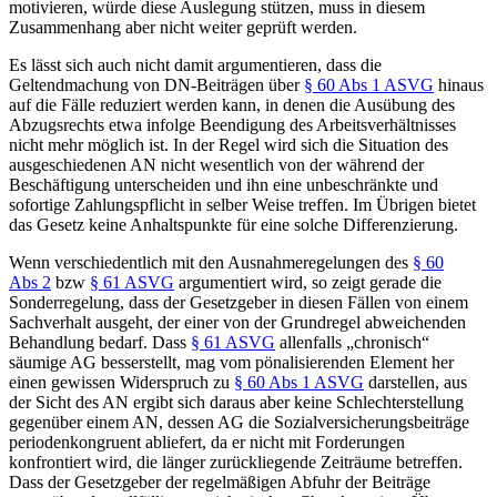
motivieren, würde diese Auslegung stützen, muss in diesem
Zusammenhang aber nicht weiter geprüft werden.
Es lässt sich auch nicht damit argumentieren, dass die
Geltendmachung von DN-Beiträgen über
§ 60 Abs 1 ASVG
hinaus
auf die Fälle reduziert werden kann, in denen die Ausübung des
Abzugsrechts etwa infolge Beendigung des Arbeitsverhältnisses
nicht mehr möglich ist. In der Regel wird sich die Situation des
ausgeschiedenen AN nicht wesentlich von der während der
Beschäftigung unterscheiden und ihn eine unbeschränkte und
sofortige Zahlungspflicht in selber Weise treffen. Im Übrigen bietet
das Gesetz keine Anhaltspunkte für eine solche Differenzierung.
Wenn verschiedentlich mit den Ausnahmeregelungen des
§ 60
Abs 2
bzw
§ 61 ASVG
argumentiert wird, so zeigt gerade die
Sonderregelung, dass der Gesetzgeber in diesen Fällen von einem
Sachverhalt ausgeht, der einer von der Grundregel abweichenden
Behandlung bedarf. Dass
§ 61 ASVG
allenfalls „chronisch“
säumige AG besserstellt, mag vom pönalisierenden Element her
einen gewissen Widerspruch zu
§ 60 Abs 1 ASVG
darstellen, aus
der Sicht des AN ergibt sich daraus aber keine Schlechterstellung
gegenüber einem AN, dessen AG die Sozialversicherungsbeiträge
periodenkongruent abliefert, da er nicht mit Forderungen
konfrontiert wird, die länger zurückliegende Zeiträume betreffen.
Dass der Gesetzgeber der regelmäßigen Abfuhr der Beiträge