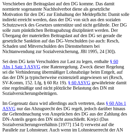
Verschieben der Beitragslast auf den DG komme. Das damit
normierte sogenannte Nachholverbot diene als gesetzliche
Motivation für den DG zur Einhaltung der Meldepflicht: Damit solle
indirekt erreicht werden, dass der DG von sich aus den sozialen
Schutzzweck des Gesetzes unterstütze und nicht gefährde. Der DG
solle zum pünktlichen Beitragsabzug diszipliniert werden. Der
Übergang der materiellen Beitragslast auf den DG sei gerade die
gesetzliche Sanktion auf das DG-Verschulden (so auch:
Resch
,
Schaden und Mitverschulden des Dienstnehmers bei
Nichtanwendung zur Sozialversicherung
,
JBl 1995, 24
[30]).
Sei dem DG kein Verschulden zur Last zu legen, enthalte
§ 60
Abs 1 Satz 3 ASVG
eine Ratenregelung. Zweck dieser Regelung
sei die Verhinderung übermäßiger Lohnabzüge beim Entgelt, auf
das der DN ja typischerweise existenziell angewiesen sei (
Resch
,
SV-Komm
, 152. Lfg, § 60 Rz 19).
§ 60 ASVG
gewährleiste damit
eine regelmäßige und nicht plötzliche Belastung des DN mit
Sozialversicherungsbeiträgen.
Im Gegensatz dazu wird allerdings auch vertreten, dass
§ 60 Abs 1
ASVG
nur das Abzugsrecht des DG regelt, jedoch darüber hinaus
die Geltendmachung von Ansprüchen des DG aus der Zahlung des
DN-Anteils gegen den DN nicht ausschließt.
Krejci
(
Das
Sozialversicherungsverhältnis
[1977] 154 f) verweist auf die
Parallele zur Lohnsteuer. Auch wenn im Lohnsteuerrecht der AN