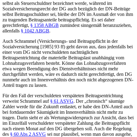
selbst als Steuerschuldner bezeichnet werde, während im
Sozialversicherungsrecht der DG auch bezüglich der DN-Beiträge
selbst Beitragsschuldner sei, bleibe der DN im Ausmaß der von ihm
zu tragenden Beitragsanteile beitragspflichtig. Es sei daher
gerechtfertigt,
§ 1358 ABGB
zumindest sinngemäß heranzuziehen,
allenfalls
§ 1042 ABGB
.
Auch
Schrammel
(
Versicherungs- und Beitragspflicht in der
Sozialversicherung
[1985] 93 ff) geht davon aus, dass jedenfalls bei
einer vom DG nicht verschuldeten nachträglichen
Beitragsentrichtung die materielle Beitragslast unabhängig vom
Lohnabzugsverfahren besteht. Könne das Lohnabzugsverfahren
etwa wegen Beendigung des Dienstverhältnisses nicht mehr
durchgeführt werden, wäre es dadurch nicht gerechtfertigt, den DG
nunmehr auch im Innenverhältnis den noch nicht abgezogenen DN-
Anteil tragen zu lassen.
Für den Fall der verschuldeten verspäteten Beitragsentrichtung
verweist
Schrammel
auf
§ 61 ASVG
. Der „chronisch“ säumige
Zahler werde für die Zukunft entlastet, er habe den DN-Anteil auch
bei fortdauernder Säumigkeit im Innenverhältnis nicht mehr zu
tragen. Darin sieht er als Wertungswiderspruch zur Ansicht, dass bei
im Einzelfall verschuldeter verspäteter Zahlung die Beitragspflicht
nach einem Monat auf den DG übergehen soll. Auch die Regelung
des
§ 60 Abs 2 ASVG
sei nur plausibel, wenn man davon ausgehe,