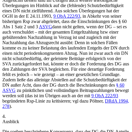
Angesichts dessen sind im Übrigen auch weitere teleologische
Überlegungen im Hinblick auf die (fehlende) Schutzbedürftigkeit
eines DN nicht zielführend. Aus solchen Überlegungen hat der
OGH in der
E 24.11.1993,
9 ObA 222/93
, in Abkehr von seiner
bisherigen Rsp zwar abgeleitet, dass die Einschränkungen des § 60
Abs 1 Satz 2 und 3
ASVG
dann nicht gelten, wenn der DG – sei es
auch verschuldet – mit der gesamten Entgeltzahlung bzw einer
gebührenden Nachzahlung in Verzug ist und zugleich mit der
Nachzahlung das Abzugsrecht ausübt: Denn in solchen Fällen
komme es zu keiner Belastung des laufenden Entgelts der DN durch
einen nicht periodenkongruenten Abzug. Nun ist zwar auch ein DN
nicht schutzbedürftig, der geleistete Beiträge erfolgreich von der
SVA zurückgefordert hat, könnte er doch die Forderung des DG aus
den Zahlungen der SVA begleichen. Für eine derartige Forderung
fehlt es jedoch – wie gezeigt – an einer gesetzlichen Grundlage.
Zudem ließe das alleinige Abstellen auf die Schutzbedürftigkeit der
DN außer Acht, dass der DG durch die Beschränkungen des
§ 60
ASVG
zu pünktlichen und vollständigen Beitragszahlungen bewegt
werden soll (das ist im Übrigen auch an der mit
9 ObA 222/93
begründeten Rsp-Linie zu kritisieren; vgl dazu
Pöltner
,
DRdA 1994,
278
).
4.
Ausblick
Die soeben beschriebene Konsequenz, dass der DG die DN-Anteile