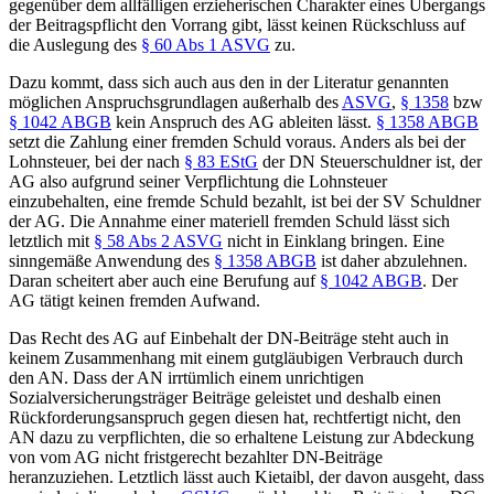
gegenüber dem allfälligen erzieherischen Charakter eines Übergangs
der Beitragspflicht den Vorrang gibt, lässt keinen Rückschluss auf
die Auslegung des
§ 60 Abs 1 ASVG
zu.
Dazu kommt, dass sich auch aus den in der Literatur genannten
möglichen Anspruchsgrundlagen außerhalb des
ASVG
,
§ 1358
bzw
§ 1042 ABGB
kein Anspruch des AG ableiten lässt.
§ 1358 ABGB
setzt die Zahlung einer fremden Schuld voraus. Anders als bei der
Lohnsteuer, bei der nach
§ 83 EStG
der DN Steuerschuldner ist, der
AG also aufgrund seiner Verpflichtung die Lohnsteuer
einzubehalten, eine fremde Schuld bezahlt, ist bei der SV Schuldner
der AG. Die Annahme einer materiell fremden Schuld lässt sich
letztlich mit
§ 58 Abs 2 ASVG
nicht in Einklang bringen. Eine
sinngemäße Anwendung des
§ 1358 ABGB
ist daher abzulehnen.
Daran scheitert aber auch eine Berufung auf
§ 1042 ABGB
. Der
AG tätigt keinen fremden Aufwand.
Das Recht des AG auf Einbehalt der DN-Beiträge steht auch in
keinem Zusammenhang mit einem gutgläubigen Verbrauch durch
den AN. Dass der AN irrtümlich einem unrichtigen
Sozialversicherungsträger Beiträge geleistet und deshalb einen
Rückforderungsanspruch gegen diesen hat, rechtfertigt nicht, den
AN dazu zu verpflichten, die so erhaltene Leistung zur Abdeckung
von vom AG nicht fristgerecht bezahlter DN-Beiträge
heranzuziehen. Letztlich lässt auch
Kietaibl
, der davon ausgeht, dass