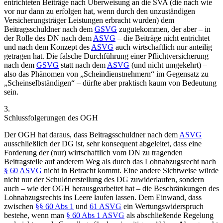
entrichteten Beiträge nach Überweisung an die SVA (die nach wie
vor nur dann zu erfolgen hat, wenn durch den unzuständigen
Versicherungsträger Leistungen erbracht wurden) dem
Beitragsschuldner nach dem
GSVG
zugutekommen, der aber – in
der Rolle des DN nach dem
ASVG
– die Beiträge nicht entrichtet
und nach dem Konzept des
ASVG
auch wirtschaftlich nur anteilig
getragen hat. Die falsche Durchführung einer Pflichtversicherung
nach dem
GSVG
statt nach dem
ASVG
(und nicht umgekehrt) –
also das Phänomen von „Scheindienstnehmern“ im Gegensatz zu
„Scheinselbständigen“ – dürfte aber praktisch kaum von Bedeutung
sein.
3.
Schlussfolgerungen des OGH
Der OGH hat daraus, dass Beitragsschuldner nach dem
ASVG
ausschließlich der DG ist, sehr konsequent abgeleitet, dass eine
Forderung der (nur) wirtschaftlich vom DN zu tragenden
Beitragsteile auf anderem Weg als durch das Lohnabzugsrecht nach
§ 60 ASVG
nicht in Betracht kommt. Eine andere Sichtweise würde
nicht nur der Schuldnerstellung des DG zuwiderlaufen, sondern
auch – wie der OGH herausgearbeitet hat – die Beschränkungen des
Lohnabzugsrechts ins Leere laufen lassen. Dem Einwand, dass
zwischen
§§ 60 Abs 1
und
61 ASVG
ein Wertungswiderspruch
bestehe, wenn man
§ 60 Abs 1 ASVG
als abschließende Regelung