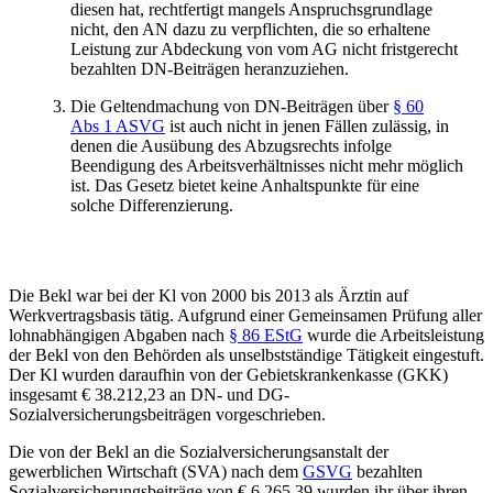
diesen hat, rechtfertigt mangels Anspruchsgrundlage
nicht, den AN dazu zu verpflichten, die so erhaltene
Leistung zur Abdeckung von vom AG nicht fristgerecht
bezahlten DN-Beiträgen heranzuziehen.
Die Geltendmachung von DN-Beiträgen über
§ 60
Abs 1 ASVG
ist auch nicht in jenen Fällen zulässig, in
denen die Ausübung des Abzugsrechts infolge
Beendigung des Arbeitsverhältnisses nicht mehr möglich
ist. Das Gesetz bietet keine Anhaltspunkte für eine
solche Differenzierung.
Die Bekl war bei der Kl von 2000 bis 2013 als Ärztin auf
Werkvertragsbasis tätig. Aufgrund einer Gemeinsamen Prüfung aller
lohnabhängigen Abgaben nach
§ 86 EStG
wurde die Arbeitsleistung
der Bekl von den Behörden als unselbstständige Tätigkeit eingestuft.
Der Kl wurden daraufhin von der Gebietskrankenkasse (GKK)
insgesamt € 38.212,23 an DN- und DG-
Sozialversicherungsbeiträgen vorgeschrieben.
Die von der Bekl an die Sozialversicherungsanstalt der
gewerblichen Wirtschaft (SVA) nach dem
GSVG
bezahlten
Sozialversicherungsbeiträge von € 6.265,39 wurden ihr über ihren