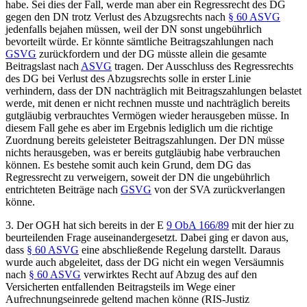
habe. Sei dies der Fall, werde man aber ein Regressrecht des DG
gegen den DN trotz Verlust des Abzugsrechts nach
§ 60 ASVG
jedenfalls bejahen müssen, weil der DN sonst ungebührlich
bevorteilt würde. Er könnte sämtliche Beitragszahlungen nach
GSVG
zurückfordern und der DG müsste allein die gesamte
Beitragslast nach
ASVG
tragen. Der Ausschluss des Regressrechts
des DG bei Verlust des Abzugsrechts solle in erster Linie
verhindern, dass der DN nachträglich mit Beitragszahlungen belastet
werde, mit denen er nicht rechnen musste und nachträglich bereits
gutgläubig verbrauchtes Vermögen wieder herausgeben müsse. In
diesem Fall gehe es aber im Ergebnis lediglich um die richtige
Zuordnung bereits geleisteter Beitragszahlungen. Der DN müsse
nichts herausgeben, was er bereits gutgläubig habe verbrauchen
können. Es bestehe somit auch kein Grund, dem DG das
Regressrecht zu verweigern, soweit der DN die ungebührlich
entrichteten Beiträge nach
GSVG
von der SVA zurückverlangen
könne.
3. Der OGH hat sich bereits in der
E
9 ObA 166/89
mit der hier zu
beurteilenden Frage auseinandergesetzt. Dabei ging er davon aus,
dass
§ 60 ASVG
eine abschließende Regelung darstellt. Daraus
wurde auch abgeleitet, dass der DG nicht ein wegen Versäumnis
nach
§ 60 ASVG
verwirktes Recht auf Abzug des auf den
Versicherten entfallenden Beitragsteils im Wege einer
Aufrechnungseinrede geltend machen könne (RIS-Justiz