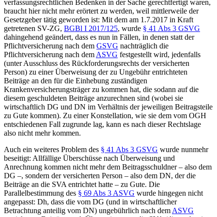
verfassungsrechtlichen Bedenken in der Sache gerechtfertigt waren,
braucht hier nicht mehr erörtert zu werden, weil mittlerweile der
Gesetzgeber tätig geworden ist: Mit dem am 1.7.2017 in Kraft
getretenen SV-ZG,
BGBl I 2017/125
, wurde
§ 41 Abs 3 GSVG
dahingehend geändert, dass es nun in Fällen, in denen statt der
Pflichtversicherung nach dem
GSVG
nachträglich die
Pflichtversicherung nach dem
ASVG
festgestellt wird, jedenfalls
(unter Ausschluss des Rückforderungsrechts der versicherten
Person) zu einer Überweisung der zu Ungebühr entrichteten
Beiträge an den für die Einhebung zuständigen
Krankenversicherungsträger zu kommen hat, die sodann auf die
diesem geschuldeten Beiträge anzurechnen sind (wobei sie
wirtschaftlich DG und DN im Verhältnis der jeweiligen Beitragsteile
zu Gute kommen). Zu einer Konstellation, wie sie dem vom OGH
entschiedenen Fall zugrunde lag, kann es nach dieser Rechtslage
also nicht mehr kommen.
Auch ein weiteres Problem des
§ 41 Abs 3 GSVG
wurde nunmehr
beseitigt: Allfällige Überschüsse nach Überweisung und
Anrechnung kommen nicht mehr dem Beitragsschuldner – also dem
DG –, sondern der versicherten Person – also dem DN, der die
Beiträge an die SVA entrichtet hatte – zu Gute. Die
Parallelbestimmung des
§ 69 Abs 3 ASVG
wurde hingegen nicht
angepasst: Dh, dass die vom DG (und in wirtschaftlicher
Betrachtung anteilig vom DN) ungebührlich nach dem
ASVG