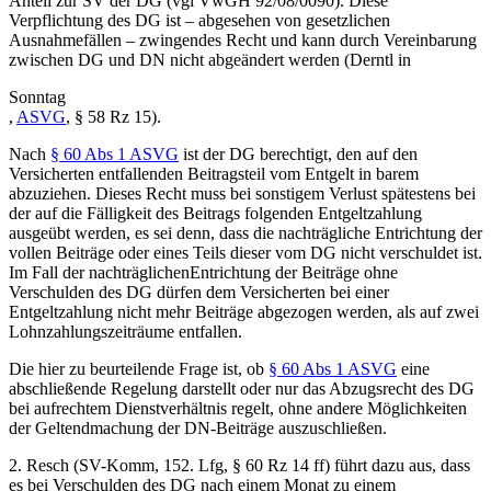
Anteil zur SV der DG (vgl
VwGH
92/08/0090
). Diese
Verpflichtung des DG ist – abgesehen von gesetzlichen
Ausnahmefällen – zwingendes Recht und kann durch Vereinbarung
zwischen DG und DN nicht abgeändert werden (
Derntl
in
Sonntag
,
ASVG
, § 58 Rz 15
).
Nach
§ 60 Abs 1 ASVG
ist der DG berechtigt, den auf den
Versicherten entfallenden Beitragsteil vom Entgelt in barem
abzuziehen. Dieses Recht muss bei sonstigem Verlust spätestens bei
der auf die Fälligkeit des Beitrags folgenden Entgeltzahlung
ausgeübt werden, es sei denn, dass die nachträgliche Entrichtung der
vollen Beiträge oder eines Teils dieser vom DG nicht verschuldet ist.
Im Fall der nachträglichen
Entrichtung der Beiträge ohne
Verschulden des DG dürfen dem Versicherten bei einer
Entgeltzahlung nicht mehr Beiträge abgezogen werden, als auf zwei
Lohnzahlungszeiträume entfallen.
Die hier zu beurteilende Frage ist, ob
§ 60 Abs 1 ASVG
eine
abschließende Regelung darstellt oder nur das Abzugsrecht des DG
bei aufrechtem Dienstverhältnis regelt, ohne andere Möglichkeiten
der Geltendmachung der DN-Beiträge auszuschließen.
2.
Resch
(
SV-Komm
, 152. Lfg, § 60 Rz 14 ff) führt dazu aus, dass
es bei Verschulden des DG nach einem Monat zu einem