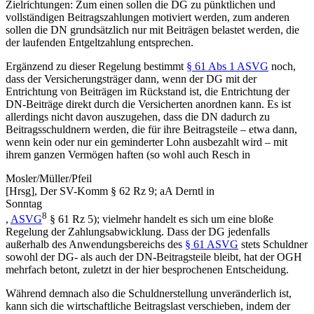
Zielrichtungen: Zum einen sollen die DG zu pünktlichen und
vollständigen Beitragszahlungen motiviert werden, zum anderen
sollen die DN grundsätzlich nur mit Beiträgen belastet werden, die
der laufenden Entgeltzahlung entsprechen.
Ergänzend zu dieser Regelung bestimmt
§ 61 Abs 1 ASVG
noch,
dass der Versicherungsträger dann, wenn der DG mit der
Entrichtung von Beiträgen im Rückstand ist, die Entrichtung der
DN-Beiträge direkt durch die Versicherten anordnen kann. Es ist
allerdings nicht davon auszugehen, dass die DN dadurch zu
Beitragsschuldnern werden, die für ihre Beitragsteile – etwa dann,
wenn kein oder nur ein geminderter Lohn ausbezahlt wird – mit
ihrem ganzen Vermögen haften (so wohl auch
Resch
in
Mosler/Müller/Pfeil
[Hrsg],
Der SV-Komm § 62 Rz 9
; aA
Derntl
in
Sonntag
8
,
ASVG
§ 61 Rz 5); vielmehr handelt es sich um eine bloße
Regelung der Zahlungsabwicklung. Dass der DG jedenfalls
außerhalb des Anwendungsbereichs des
§ 61 ASVG
stets Schuldner
sowohl der DG- als auch der DN-Beitragsteile bleibt, hat der OGH
mehrfach betont, zuletzt in der hier besprochenen Entscheidung.
Während demnach also die Schuldnerstellung unveränderlich ist,
kann sich die wirtschaftliche Beitragslast verschieben, indem der