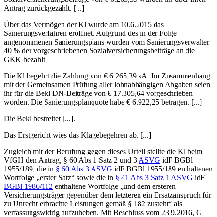
Antrag zurückgezahlt. [...]
Über das Vermögen der Kl wurde am 10.6.2015 das
Sanierungsverfahren eröffnet. Aufgrund des in der Folge
angenommenen Sanierungsplans wurden vom Sanierungsverwalter
40 % der vorgeschriebenen Sozialversicherungsbeiträge an die
GKK bezahlt.
Die Kl begehrt die Zahlung von € 6.265,39 sA. Im Zusammenhang
mit der Gemeinsamen Prüfung aller lohnabhängigen Abgaben seien
ihr für die Bekl DN-Beiträge von € 17.305,64 vorgeschrieben
worden. Die Sanierungsplanquote habe € 6.922,25 betragen. [...]
Die Bekl bestreitet [...].
Das Erstgericht wies das Klagebegehren ab. [...]
Zugleich mit der Berufung gegen dieses Urteil stellte die Kl beim
VfGH den Antrag, § 60 Abs 1 Satz 2 und 3
ASVG
idF BGBl
1955/189, die in
§ 60 Abs 3 ASVG
idF BGBl 1955/189 enthaltenen
Wortfolge „erster Satz“ sowie die in
§ 41 Abs 3 Satz 1 ASVG
idF
BGBl 1986/112
enthaltene Wortfolge „
und dem ersteren
Versicherungsträger gegenüber dem letzteren ein Ersatzanspruch für
zu Unrecht erbrachte Leistungen gemäß § 182 zusteht
“ als
verfassungswidrig aufzuheben. Mit Beschluss vom
23.9.2016, G