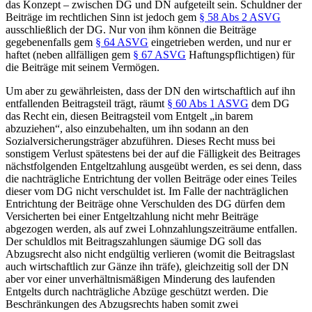
das Konzept – zwischen DG und DN aufgeteilt sein. Schuldner der
Beiträge im rechtlichen Sinn ist jedoch gem
§ 58 Abs 2 ASVG
ausschließlich der DG. Nur von ihm können die Beiträge
gegebenenfalls gem
§ 64 ASVG
eingetrieben werden, und nur er
haftet (neben allfälligen gem
§ 67 ASVG
Haftungspflichtigen) für
die Beiträge mit seinem Vermögen.
Um aber zu gewährleisten, dass der DN den wirtschaftlich auf ihn
entfallenden Beitragsteil trägt, räumt
§ 60 Abs 1 ASVG
dem DG
das Recht ein, diesen Beitragsteil vom Entgelt „in barem
abzuziehen“, also einzubehalten, um ihn sodann an den
Sozialversicherungsträger abzuführen. Dieses Recht muss bei
sonstigem Verlust spätestens bei der auf die Fälligkeit des Beitrages
nächstfolgenden Entgeltzahlung ausgeübt werden, es sei denn, dass
die nachträgliche Entrichtung der vollen Beiträge oder eines Teiles
dieser vom DG nicht verschuldet ist. Im Falle der nachträglichen
Entrichtung der Beiträge ohne Verschulden des DG dürfen dem
Versicherten bei einer Entgeltzahlung nicht mehr Beiträge
abgezogen werden, als auf zwei Lohnzahlungszeiträume entfallen.
Der schuldlos mit Beitragszahlungen säumige DG soll das
Abzugsrecht also nicht endgültig verlieren (womit die Beitragslast
auch wirtschaftlich zur Gänze ihn träfe), gleichzeitig soll der DN
aber vor einer unverhältnismäßigen Minderung des laufenden
Entgelts durch nachträgliche Abzüge geschützt werden. Die
Beschränkungen des Abzugsrechts haben somit zwei