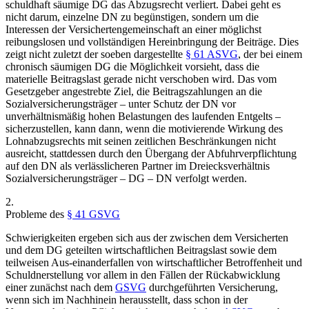
schuldhaft säumige DG das Abzugsrecht verliert. Dabei geht es
nicht darum, einzelne DN zu begünstigen, sondern um die
Interessen der Versichertengemeinschaft an einer möglichst
reibungslosen und vollständigen Hereinbringung der Beiträge. Dies
zeigt nicht zuletzt der soeben dargestellte
§ 61 ASVG
, der bei einem
chronisch säumigen DG die Möglichkeit vorsieht, dass die
materielle Beitragslast gerade nicht verschoben wird. Das vom
Gesetzgeber angestrebte Ziel, die Beitragszahlungen an die
Sozialversicherungsträger – unter Schutz der DN vor
unverhältnismäßig hohen Belastungen des laufenden Entgelts –
sicherzustellen, kann dann, wenn die motivierende Wirkung des
Lohnabzugsrechts mit seinen zeitlichen Beschränkungen nicht
ausreicht, stattdessen durch den Übergang der Abfuhrverpflichtung
auf den DN als verlässlicheren Partner im Dreiecksverhältnis
Sozialversicherungsträger – DG – DN verfolgt werden.
2.
Probleme des
§ 41 GSVG
Schwierigkeiten ergeben sich aus der zwischen dem Versicherten
und dem DG geteilten wirtschaftlichen Beitragslast sowie dem
teilweisen Aus-
einanderfallen von wirtschaftlicher Betroffenheit und
Schuldnerstellung vor allem in den Fällen der Rückabwicklung
einer zunächst nach dem
GSVG
durchgeführten Versicherung,
wenn sich im Nachhinein herausstellt, dass schon in der