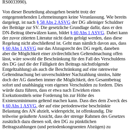
RS0033990).
Von dieser Beurteilung abzugehen besteht trotz der
entgegenstehenden Lehrmeinungen keine Veranlassung. Wie bereits
dargelegt, ist nach
§ 58 Abs 2 ASVG
der DG alleiniger Schuldner
der Beiträge zur SV. Die gesetzliche Grundlage dafür, dass er den
DN-Beitrag überwälzen kann, bildet
§ 60 Abs 1 ASVG
. Dabei kann
der zuvor zitierten Literatur nicht darin gefolgt werden, dass diese
Regelung nicht abschließend ist. Geht man nämlich davon aus, dass
§ 60 Abs 1 ASVG
nur das Abzugsrecht des DG regelt, daneben
aber die Möglichkeit einer zivilrechtlichen Geltendmachung offen
lässt, wäre sowohl die Beschränkung für den Fall des Verschuldens
des DG (auf die der Fälligkeit des Beitrags nächstfolgende
Entgeltzahlung) als auch die Beschränkung auf eine ratenweise
Geltendmachung bei unverschuldeter Nachzahlung sinnlos, hätte
doch der AG daneben immer die Möglichkeit, den Gesamtbetrag
sofort und unabhängig vom eigenen Verschulden zu fordern. Dies
würde dazu führen, dass er etwa nach Erwirken eines
Exekutionstitels seine Forderung bis zur Höhe des
Existenzminimums geltend machen kann. Dass dies dem Zweck des
§ 60 Abs 1 ASVG
, der auf eine periodenweise beschränkte
Belastung des AN abzielt, widerspricht, ist offenkundig. Die
teilweise geäußerte Ansicht, dass der strenge Rahmen des Gesetzes
zusätzlich dazu dienen soll, den DG zu pünktlichen
Beitragszahlungen (und periodenkongruenten Abzügen) zu