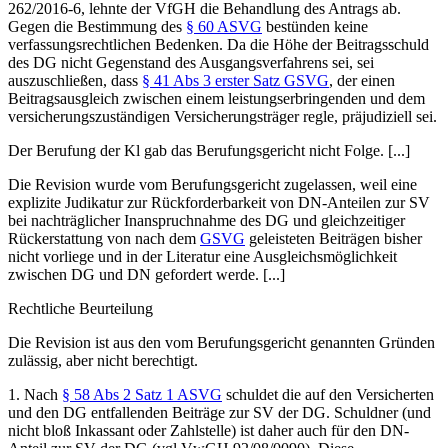
262/2016-6
, lehnte der VfGH die Behandlung des Antrags ab.
Gegen die Bestimmung des
§ 60 ASVG
bestünden keine
verfassungsrechtlichen Bedenken. Da die Höhe der Beitragsschuld
des DG nicht Gegenstand des Ausgangsverfahrens sei, sei
auszuschließen, dass
§ 41 Abs 3 erster Satz GSVG
, der einen
Beitragsausgleich zwischen einem leistungserbringenden und dem
versicherungszuständigen Versicherungsträger regle, präjudiziell sei.
Der Berufung der Kl gab das Berufungsgericht nicht Folge. [...]
Die Revision wurde vom Berufungsgericht zugelassen, weil eine
explizite Judikatur zur Rückforderbarkeit von DN-Anteilen zur SV
bei nachträglicher Inanspruchnahme des DG und gleichzeitiger
Rückerstattung von nach dem
GSVG
geleisteten Beiträgen bisher
nicht vorliege und in der Literatur eine Ausgleichsmöglichkeit
zwischen DG und DN gefordert werde. [...]
Rechtliche Beurteilung
Die Revision ist aus den vom Berufungsgericht genannten Gründen
zulässig, aber nicht berechtigt.
1. Nach
§ 58 Abs 2 Satz 1 ASVG
schuldet die auf den Versicherten
und den DG entfallenden Beiträge zur SV der DG. Schuldner (und
nicht bloß Inkassant oder Zahlstelle) ist daher auch für den DN-