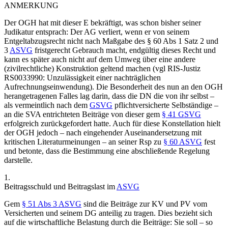
ANMERKUNG
Der OGH hat mit dieser E bekräftigt, was schon bisher seiner
Judikatur entsprach: Der AG verliert, wenn er von seinem
Entgeltabzugsrecht nicht nach Maßgabe des § 60 Abs 1 Satz 2 und
3
ASVG
fristgerecht Gebrauch macht, endgültig dieses Recht und
kann es später auch nicht auf dem Umweg über eine andere
(zivilrechtliche) Konstruktion geltend machen (vgl RIS-Justiz
RS0033990: Unzulässigkeit einer nachträglichen
Aufrechnungseinwendung). Die Besonderheit des nun an den OGH
herangetragenen Falles lag darin, dass die DN die von ihr selbst –
als vermeintlich nach dem
GSVG
pflichtversicherte Selbständige –
an die SVA entrichteten Beiträge von dieser gem
§ 41 GSVG
erfolgreich zurückgefordert hatte. Auch für diese Konstellation hielt
der OGH jedoch – nach eingehender Auseinandersetzung mit
kritischen Literaturmeinungen – an seiner Rsp zu
§ 60 ASVG
fest
und betonte, dass die Bestimmung eine abschließende Regelung
darstelle.
1.
Beitragsschuld und Beitragslast im
ASVG
Gem
§ 51 Abs 3 ASVG
sind die Beiträge zur KV und PV vom
Versicherten und seinem DG anteilig zu tragen. Dies bezieht sich
auf die wirtschaftliche Belastung durch die Beiträge: Sie soll – so