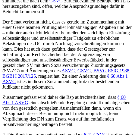
zumindest die nach dem
GSVG
zurückbezahlten Beiträge dem DG
herauszugeben sind, offen, welche Anspruchsgrundlage dafür in
Betracht kommen soll.
Der Senat verkennt nicht, dass es gerade im Zusammenhang mit
einer Gemeinsamen Prüfung aller lohnabhängigen Abgaben und der
– mitunter auch nicht leicht zu beurteilenden – richtigen Einstufung
selbstständiger und unselbstständiger Tätigkeit zu erheblichen
Belastungen des DG durch Nachtragsvorschreibungen kommen
kann. Dies hat auch dazu geführt, dass der Gesetzgeber zur
Schaffung von Rechtssicherheit bei der Abgrenzung von
selbstständiger und unselbstständiger Erwerbstätigkeit in der
gesetzlichen SV mit dem Sozialversicherungs-Zuordnungsgesetz
(SV-ZG) und Änderungen des
ASVG
,
GSVG
,
BSVG
EStG 1988
,
BGBl I 2017/125
, reagiert hat. Zu einer Änderung des
§ 60 Abs 1
ASVG
ist es in diesem Zusammenhang trotz der bestehenden
Judikatur nicht gekommen.
Zusammengefasst wird daher die Rsp aufrechterhalten, dass
§ 60
Abs 1 ASVG
eine abschließende Regelung darstellt und abgesehen
von den gesetzlich geregelten Ausnahmefällen dann, wenn ein
Abzug nach dieser Bestimmung nicht mehr möglich ist, keine
Verpflichtung des DN zum Ersatz von auf ihn entfallenden
Sozialversicherungsbeiträgen besteht.
4. Die Revision argumentiert weiters, dass
§ 41 GSVG
insofern eine