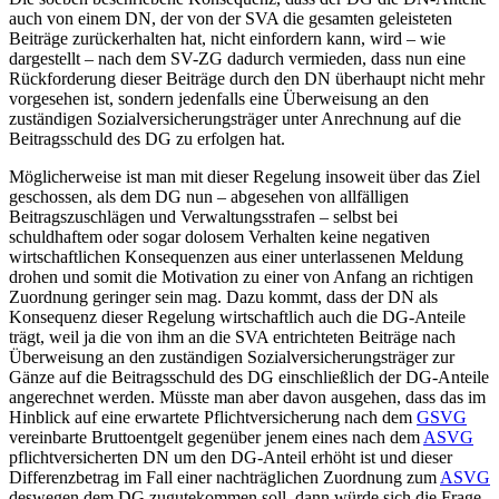
auch von einem DN, der von der SVA die gesamten geleisteten
Beiträge zurückerhalten hat, nicht einfordern kann, wird – wie
dargestellt – nach dem SV-ZG dadurch vermieden, dass nun eine
Rückforderung dieser Beiträge durch den DN überhaupt nicht mehr
vorgesehen ist, sondern jedenfalls eine Überweisung an den
zuständigen Sozialversicherungsträger unter Anrechnung auf die
Beitragsschuld des DG zu erfolgen hat.
Möglicherweise ist man mit dieser Regelung insoweit über das Ziel
geschossen, als dem DG nun – abgesehen von allfälligen
Beitragszuschlägen und Verwaltungsstrafen – selbst bei
schuldhaftem oder sogar dolosem Verhalten keine negativen
wirtschaftlichen Konsequenzen aus einer unterlassenen Meldung
drohen und somit die Motivation zu einer von Anfang an richtigen
Zuordnung geringer sein mag. Dazu kommt, dass der DN als
Konsequenz dieser Regelung wirtschaftlich auch die DG-Anteile
trägt, weil ja die von ihm an die SVA entrichteten Beiträge nach
Überweisung an den zuständigen Sozialversicherungsträger zur
Gänze auf die Beitragsschuld des DG einschließlich der DG-Anteile
angerechnet werden. Müsste man aber davon ausgehen, dass das im
Hinblick auf eine erwartete Pflichtversicherung nach dem
GSVG
vereinbarte Bruttoentgelt gegenüber jenem eines nach dem
ASVG
pflichtversicherten DN um den DG-Anteil erhöht ist und dieser
Differenzbetrag im Fall einer nachträglichen Zuordnung zum
ASVG
deswegen dem DG zugutekommen soll, dann würde sich die Frage