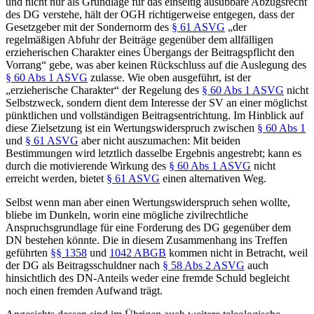
und nicht nur als Grundlage für das einseitig ausübbare Abzugsrecht
des DG verstehe, hält der OGH richtigerweise entgegen, dass der
Gesetzgeber mit der Sondernorm des
§ 61 ASVG
„
der
regelmäßigen Abfuhr der Beiträge gegenüber dem allfälligen
erzieherischen Charakter eines Übergangs der Beitragspflicht den
Vorrang
“ gebe, was aber keinen Rückschluss auf die Auslegung des
§ 60 Abs 1 ASVG
zulasse. Wie oben ausgeführt, ist der
„erzieherische Charakter“ der Regelung des
§ 60 Abs 1 ASVG
nicht
Selbstzweck, sondern dient dem Interesse der SV an einer möglichst
pünktlichen und vollständigen Beitragsentrichtung. Im Hinblick auf
diese Zielsetzung ist ein Wertungswiderspruch zwischen
§ 60 Abs 1
und
§ 61 ASVG
aber nicht auszumachen: Mit beiden
Bestimmungen wird letztlich dasselbe Ergebnis angestrebt; kann es
durch die motivierende Wirkung des
§ 60 Abs 1 ASVG
nicht
erreicht werden, bietet
§ 61 ASVG
einen alternativen Weg.
Selbst wenn man aber einen Wertungswiderspruch sehen wollte,
bliebe im Dunkeln, worin eine mögliche zivilrechtliche
Anspruchsgrundlage für eine Forderung des DG gegenüber dem
DN bestehen könnte. Die in diesem Zusammenhang ins Treffen
geführten
§§ 1358
und
1042 ABGB
kommen nicht in Betracht, weil
der DG als Beitragsschuldner nach
§ 58 Abs 2 ASVG
auch
hinsichtlich des DN-Anteils weder eine fremde Schuld begleicht
noch einen fremden Aufwand trägt.