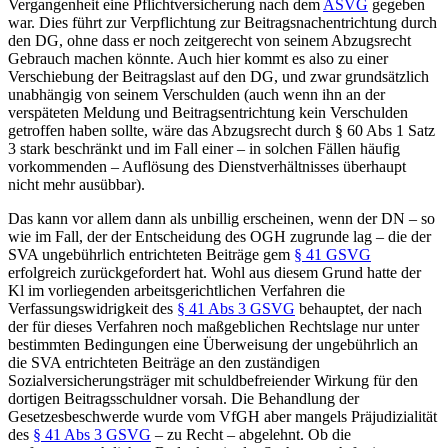
Vergangenheit eine Pflichtversicherung nach dem
ASVG
gegeben
war. Dies führt zur Verpflichtung zur Beitragsnachentrichtung durch
den DG, ohne dass er noch zeitgerecht von seinem Abzugsrecht
Gebrauch machen könnte. Auch hier kommt es also zu einer
Verschiebung der Beitragslast auf den DG, und zwar grundsätzlich
unabhängig von seinem Verschulden (auch wenn ihn an der
verspäteten Meldung und Beitragsentrichtung kein Verschulden
getroffen haben sollte, wäre das Abzugsrecht durch § 60 Abs 1 Satz
3 stark beschränkt und im Fall einer – in solchen Fällen häufig
vorkommenden – Auflösung des Dienstverhältnisses überhaupt
nicht mehr ausübbar).
Das kann vor allem dann als unbillig erscheinen, wenn der DN – so
wie im Fall, der der Entscheidung des OGH zugrunde lag – die der
SVA ungebührlich entrichteten Beiträge gem
§ 41 GSVG
erfolgreich zurückgefordert hat. Wohl aus diesem Grund hatte der
Kl im vorliegenden arbeitsgerichtlichen Verfahren die
Verfassungswidrigkeit des
§ 41 Abs 3 GSVG
behauptet, der nach
der für dieses Verfahren noch maßgeblichen Rechtslage nur unter
bestimmten Bedingungen eine Überweisung der ungebührlich an
die SVA entrichteten Beiträge an den zuständigen
Sozialversicherungsträger mit schuldbefreiender Wirkung für den
dortigen Beitragsschuldner vorsah. Die Behandlung der
Gesetzesbeschwerde wurde vom VfGH aber mangels Präjudizialität
des
§ 41 Abs 3 GSVG
– zu Recht – abgelehnt. Ob die