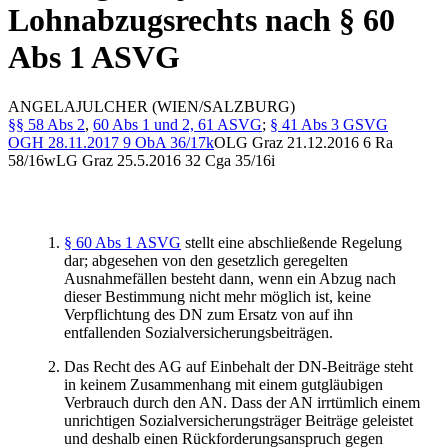
Lohnabzugsrechts nach § 60
Abs 1 ASVG
ANGELA
JULCHER
(WIEN/SALZBURG)
§§ 58 Abs 2
,
60 Abs 1 und 2, 61 ASVG
;
§ 41 Abs 3 GSVG
OGH
28.11.2017
9 ObA 36/17k
OLG Graz
21.12.2016
6 Ra
58/16w
LG Graz
25.5.2016
32 Cga 35/16i
§ 60 Abs 1 ASVG
stellt eine abschließende Regelung
dar; abgesehen von den gesetzlich geregelten
Ausnahmefällen besteht dann, wenn ein Abzug nach
dieser Bestimmung nicht mehr möglich ist, keine
Verpflichtung des DN zum Ersatz von auf ihn
entfallenden Sozialversicherungsbeiträgen.
Das Recht des AG auf Einbehalt der DN-Beiträge steht
in keinem Zusammenhang mit einem gutgläubigen
Verbrauch durch den AN. Dass der AN irrtümlich einem
unrichtigen Sozialversicherungsträger Beiträge geleistet
und deshalb einen Rückforderungsanspruch gegen