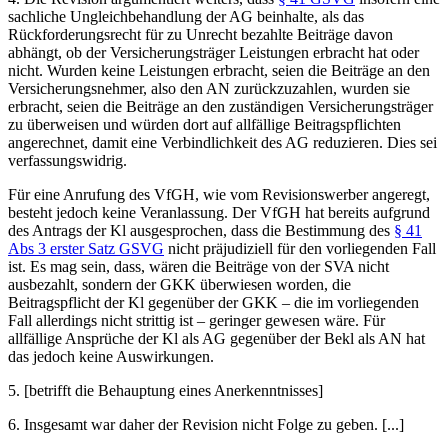
sachliche Ungleichbehandlung der AG beinhalte, als das
Rückforderungsrecht für zu Unrecht bezahlte Beiträge davon
abhängt, ob der Versicherungsträger Leistungen erbracht hat oder
nicht. Wurden keine Leistungen erbracht, seien die Beiträge an den
Versicherungsnehmer, also den AN zurückzuzahlen, wurden sie
erbracht, seien die Beiträge an den zuständigen Versicherungsträger
zu überweisen und würden dort auf allfällige Beitragspflichten
angerechnet, damit eine Verbindlichkeit des AG reduzieren. Dies sei
verfassungswidrig.
Für eine Anrufung des VfGH, wie vom Revisionswerber angeregt,
besteht jedoch keine Veranlassung. Der VfGH hat bereits aufgrund
des Antrags der Kl ausgesprochen, dass die Bestimmung des
§ 41
Abs 3 erster Satz GSVG
nicht präjudiziell für den vorliegenden Fall
ist. Es mag sein, dass, wären die Beiträge von der SVA nicht
ausbezahlt, sondern der GKK überwiesen worden, die
Beitragspflicht der Kl gegenüber der GKK – die im vorliegenden
Fall allerdings nicht strittig ist – geringer gewesen wäre. Für
allfällige Ansprüche der Kl als AG gegenüber der Bekl als AN hat
das jedoch keine Auswirkungen.
5. [betrifft die Behauptung eines Anerkenntnisses]
6. Insgesamt war daher der Revision nicht Folge zu geben. [...]