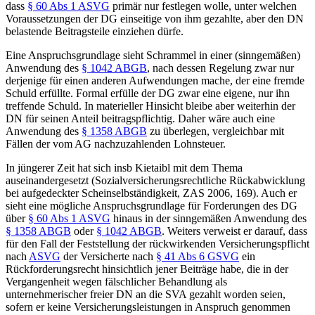
dass
§ 60 Abs 1 ASVG
primär nur festlegen wolle, unter welchen
Voraussetzungen der DG einseitige von ihm gezahlte, aber den DN
belastende Beitragsteile einziehen dürfe.
Eine Anspruchsgrundlage sieht
Schrammel
in einer (sinngemäßen)
Anwendung des
§ 1042 ABGB
, nach dessen Regelung zwar nur
derjenige für einen anderen Aufwendungen mache, der eine fremde
Schuld erfüllte. Formal erfülle der DG zwar eine eigene, nur ihn
treffende Schuld. In materieller Hinsicht bleibe aber weiterhin der
DN für seinen Anteil beitragspflichtig. Daher wäre auch eine
Anwendung des
§ 1358 ABGB
zu überlegen, vergleichbar mit
Fällen der vom AG nachzuzahlenden Lohnsteuer.
In jüngerer Zeit hat sich insb
Kietaibl
mit dem Thema
auseinandergesetzt (
Sozialversicherungsrechtliche Rückabwicklung
bei aufgedeckter Scheinselbständigkeit
,
ZAS 2006, 169
). Auch er
sieht eine mögliche Anspruchsgrundlage für Forderungen des DG
über
§ 60 Abs 1 ASVG
hinaus in der sinngemäßen Anwendung des
§ 1358 ABGB
oder
§ 1042 ABGB
. Weiters verweist er darauf, dass
für den Fall der Feststellung der rückwirkenden Versicherungspflicht
nach
ASVG
der Versicherte nach
§ 41 Abs 6 GSVG
ein
Rückforderungsrecht hinsichtlich jener Beiträge habe, die in der
Vergangenheit wegen fälschlicher Behandlung als
unternehmerischer freier DN an die SVA gezahlt worden seien,
sofern er keine Versicherungsleistungen in Anspruch genommen