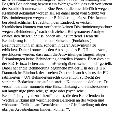
Begriffs Behinderung bewusst ein Wort gewählt, das sich von jenem
der Krankheit unterscheide. Eine Person, die ausschließlich wegen
Krankheit gekündigt worden sei, sei daher nicht vom Schutz vor
Diskriminierungen wegen einer Behinderung erfasst.
Dies konnte
bei oberflächlicher Betrachtung den Eindruck erwecken,
Krankheiten könnten von vornherein keinen Diskriminierungsschutz
wegen „Behinderung“ nach sich ziehen. Bei genauerer Analyse
erwies sich dieser Schluss jedoch als unzutreffend. Denn die
Behinderung ist nicht in der medizinischen (Funktions-)
Beeinträchtigung an sich, sondern in deren Auswirkung zu
erblicken. Daher konnte aus den Aussagen des EuGH keineswegs
geschlossen werden, dass auch die Auswirkungen längerfristiger
Erkrankungen keine Behinderung darstellen können. Eben dies hat
der EuGH inzwischen auch – mE wenig überraschend
– klargestellt.
Dabei hat er die Behinderung beginnend mit der E in der Rs
HK
Danmark
im Eindruck der – neben Österreich auch seitens der EU
ratifizierten – UN-Behindertenrechtskonvention zu Recht iSe
stärkeren Bedachtnahme auf die soziale Komponente definiert. Er
versteht darunter nunmehr eine Einschränkung „
die insbesondere
auf langfristige physische, geistige oder psychische
Beeinträchtigungen zurückzuführen ist, die den Betreffenden in
Wechselwirkung mit verschiedenen Barrieren an der vollen und
wirksamen Teilhabe am Berufsleben unter Gleichstellung mit den
übrigen Arbeitnehmern hindern können
“.