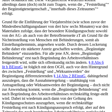
allerdings dann (doch) nicht zum Tragen, wenn die „
Feststellung
“
der Begünstigteneigenschaft „
innerhalb dieses Zeitraumes
“
erfolgt.
Grund für die Einführung der Vierjahresfrist (wie schon zuvor der
Mindestbeschäftigungsdauer von drei bzw sechs Monaten)
war den
Materialien zufolge, dass der besondere Kündigungsschutz sowohl
von der AG- als auch von der Betroffenenseite zT als Grund für die
Nichteinstellung von Menschen mit Behinderungen, somit als
Einstellungshemmnis, angesehen wurde. Durch dessen Lockerung
sollte daher ein stärkerer Anreiz geschaffen werden, „Begünstigte
Behinderte“ einzustellen.
Für alle jene AN, deren „Begünstigte
Behinderung“ erst nach Begründung des Arbeitsverhältnisses
festgestellt wird, sollte sich offenkundig nichts ändern.
§ 8 Abs 6
lit b BEinstG
ist folglich mit dem OGH, auch vor dem Hintergrund
des zwischen „Feststellung“ und „Wirksamwerden“ der
Begünstigung differenzierenden
§ 14 Abs 2 BEinstG
, dahingehend
auszulegen, dass die Ausnahmeregelung – unabhängig von
Antragstellung oder Wirksamwerden der Begünstigung – doch nicht
zur Anwendung kommt, wenn die „Begünstigte Behinderung“ erst
nach Begründung des Arbeitsverhältnisses rechtskräftig festge-
stellt
wird.
Dabei ist wiederum auch dann von der Geltung des
Kündigungsschutzes auszugehen, wenn die rechtskräftige
Feststellung erst nach Kündigungsausspruch erfolgt, aber auf den
Zeitpunkt des noch bestehenden Arbeitsverhältnisses zurückwirkt.