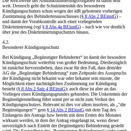
Die Reichweite der Antidiskriminierungsvorgaben ist damit sehr
weit. Dennoch geht die Schutzintensität des besonderen
Kündigungsschutzes schon wegen der idR gebotenen vorherigen
Zustimmung des Behindertenausschusses (
§ 8 Abs 2 BEinstG
) –
und damit der Vorabkontrolle auch einer vorliegenden
Diskriminierung (vgl
§ 8 Abs 4a BEinstG
) – nach wie vor deutlich
über jene des Diskriminierungsschutzes hinaus.
4.2.
Besonderer Kündigungsschutz
Bei Kündigung „Begünstigter Behinderter“ ist damit der besondere
Kündigungsschutz weiterhin von großer Bedeutung. Diesbezüglich
ist zunächst hervorzuheben, dass zwar für den Fall, dass dem/der
AG die „Begünstigte Behinderung“ zum Zeitpunkt des Ausspruchs
der Kündigung nicht bekannt war oder bekannt sein musste, die
Möglichkeit einer nachträglichen Zustimmung zur Kündigung
besteht (
§ 8 Abs 2 Satz 4 BEinstG
); auch diese ist aber an das
Vorliegen eines Kündigungsgrundes gebunden.
Die Unkenntnis der
Begünstigtenstellung führt somit per se nicht zum Verlust des
Kündigungsschutzes. Relevant ist dies vor allem insofern, als „
die
Begünstigungen
“ gem
§ 14 Abs 2 BEinstG
mit dem Tag des
Einlangens des Antrags bzw bereits mit dem Ersten des Monates
wirksam werden, in dem der Antrag eingelangt ist, wenn dieser
unverzüglich nach Eintritt der (begünstigten) Behinderung gestellt
wird. Die Feststellung der „Begünstigten Behinderung“ wirkt somit