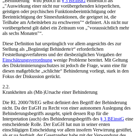
„Behinderung“ wird jedoch in
§ 3 BEinstG
einheitlich als
„
Auswirkung einer nicht nur vorübergehenden körperlichen,
geistigen oder psychischen Funktionsbeeinträchtigung oder
Beeinträchtigung der Sinnesfunktionen, die geeignet ist, die
Teilhabe am Arbeitsleben zu erschweren
“ definiert. Als nicht nur
vorübergehend gilt dabei ein Zeitraum von „
voraussichtlich mehr
als sechs Monaten
“.
Diese Definition hat ursprünglich vor allem angesichts des zur
Stellung als „Begünstigt Behinderte/r“ erforderlichen
Feststellungsverfahrens und der diesbezüglichen Vorgaben der
Einschätzungsverordnung
wenige Probleme bereitet. Mit Geltung
des Diskriminierungsschutzes ist jedoch die Frage, wann eine für
diesen maßgebliche „schlichte“ Behinderung vorliegt, stark in den
Fokus der Diskussion gerückt.
2.2.
Krankheiten als (Mit-)Ursache einer Behinderung
Die RL 2000/78/EG selbst definiert den Begriff der Behinderung
nicht. Da der EuGH zu Recht von einer autonomen Auslegung des
Behinderungsbegriffs ausgeht,
spielt dessen Rsp für die
Interpretation (auch) des Behinderungsbegriffs des
§ 3 BEinstG
eine
entscheidende Rolle. Der EuGH hat nun in seiner ersten
einschlägigen Entscheidung vor allem insofern Verwirrung gestiftet,
als er ua festhielt, der Gesetzgeber habe mit der Verwendung des