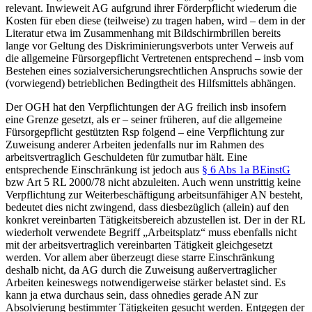
relevant. Inwieweit AG aufgrund ihrer Förderpflicht wiederum die
Kosten für eben diese (teilweise) zu tragen haben, wird – dem in der
Literatur
etwa im Zusammenhang mit Bildschirmbrillen bereits
lange vor Geltung des Diskriminierungsverbots unter Verweis auf
die allgemeine Fürsorgepflicht Vertretenen entsprechend – insb vom
Bestehen eines sozialversicherungsrechtlichen Anspruchs sowie der
(vorwiegend) betrieblichen Bedingtheit des Hilfsmittels abhängen.
Der OGH hat den Verpflichtungen der AG freilich insb insofern
eine Grenze gesetzt, als er – seiner früheren, auf die allgemeine
Fürsorgepflicht gestützten Rsp
folgend – eine Verpflichtung zur
Zuweisung anderer Arbeiten jedenfalls nur im Rahmen des
arbeitsvertraglich Geschuldeten für zumutbar hält.
Eine
entsprechende Einschränkung ist jedoch aus
§ 6 Abs 1a BEinstG
bzw Art 5 RL 2000/78 nicht abzuleiten. Auch wenn unstrittig keine
Verpflichtung zur Weiterbeschäftigung arbeitsunfähiger AN besteht,
bedeutet dies nicht zwingend, dass diesbezüglich (allein) auf den
konkret vereinbarten Tätigkeitsbereich abzustellen ist. Der in der RL
wiederholt verwendete Begriff „Arbeitsplatz“ muss ebenfalls nicht
mit der arbeitsvertraglich vereinbarten Tätigkeit gleichgesetzt
werden. Vor allem aber überzeugt diese starre Einschränkung
deshalb nicht, da AG durch die Zuweisung außervertraglicher
Arbeiten keineswegs notwendigerweise stärker belastet sind.
Es
kann ja etwa durchaus sein, dass ohnedies gerade AN zur
Absolvierung bestimmter Tätigkeiten gesucht werden. Entgegen der