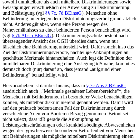
sowohl unmittelbare als auch mittelbare Diskriminierungen sowie
Belästigungen einschließlich der Anweisung zu Diskriminierung
und Belästigung (vgl
§§ 7c
,
7d BEinstG
). Menschen ohne
Behinderung unterliegen dem Diskriminierungsverbot grundsätzlich
nicht. Anderes gilt aber, wenn eine Person wegen des
Naheverhältnisses zu einer behinderten Person benachteiligt wird
(vgl
§ 7b Abs 5 BEinstG
).
Diskriminierungsschutz besteht nach
überzeugender Ansicht des OGH überdies dann, wenn nur
fälschlich eine Behinderung unterstellt wird.
Dafür spricht insb das
Ziel der Diskriminierungsverbote, nachteilige Anknüpfungen an
geschützte Merkmale hintanzuhalten.
Auch legt die Definition der
unmittelbaren Diskriminierung eine Auslegung idS nahe, kommt es
demnach doch (nur) darauf an, dass jemand „aufgrund einer
Behinderung“ benachteiligt wird.
Hervorzuheben ist darüber hinaus, dass in
§ 7c Abs 2 BEinstG
ausdrücklich auch „
Merkmale gestalteter Lebensbereiche
“, die
Menschen mit Behinderungen in besonderer Weise benachteiligen
können, als mittelbar diskriminierend genannt werden. Damit wird
auf den praktisch bedeutsamen Fall der Diskriminierung durch
verschiedene Arten von Barrieren Bezug genommen. Betont sei
nicht zuletzt, dass idR gerade die Anknüpfung an
Leistungseinschränkungen oder krankheitsbedingte Abwesenheiten
wegen der typischerweise besonderen Betroffenheit von Menschen
mit Behinderungen als mögliche mittelbare Diskriminierung einem