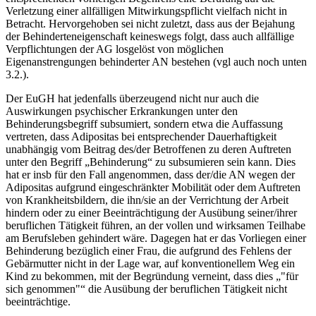
Verletzung einer allfälligen Mitwirkungspflicht vielfach nicht in
Betracht. Hervorgehoben sei nicht zuletzt, dass aus der Bejahung
der Behinderteneigenschaft keineswegs folgt, dass auch allfällige
Verpflichtungen der AG losgelöst von möglichen
Eigenanstrengungen behinderter AN bestehen (vgl auch noch unten
3.2.).
Der EuGH hat jedenfalls überzeugend nicht nur auch die
Auswirkungen psychischer Erkrankungen unter den
Behinderungsbegriff subsumiert,
sondern etwa die Auffassung
vertreten, dass Adipositas bei entsprechender Dauerhaftigkeit
unabhängig vom Beitrag des/der Betroffenen zu deren Auftreten
unter den Begriff „Behinderung“ zu subsumieren sein kann. Dies
hat er insb für den Fall angenommen, dass der/die AN wegen der
Adipositas aufgrund eingeschränkter Mobilität oder dem Auftreten
von Krankheitsbildern, die ihn/sie an der Verrichtung der Arbeit
hindern oder zu einer Beeinträchtigung der Ausübung seiner/ihrer
beruflichen Tätigkeit führen, an der vollen und wirksamen Teilhabe
am Berufsleben gehindert wäre.
Dagegen hat er das Vorliegen einer
Behinderung bezüglich einer Frau, die aufgrund des Fehlens der
Gebärmutter nicht in der Lage war, auf konventionellem Weg ein
Kind zu bekommen, mit der Begründung verneint, dass dies „
für
sich genommen
“ die Ausübung der beruflichen Tätigkeit nicht
beeinträchtige.