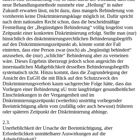
neue Behandlungsmethode nunmehr eine „Heilung“ in naher
Zukunft erwarten lässt, nicht dazu, dass mangels Behinderung von
vornherein keine Diskriminierungsklage möglich ist. Dafür spricht
nach dem nationalen Recht schon, dass die bescheidmäßige
Feststellung der „Begünstigten Behinderung“ völlig losgelöst vom
Zeitpunkt einer konkreten Diskriminierung erfolgt. Stellte man (nur)
hinsichtlich des diskriminierungsrechtlichen Behinderungsbegriffs
auf den Diskriminierungszeitpunkt ab, könnte somit der Fall
eintreten, dass eine Person zwar (noch) als „begünstigt behindert“
anzusehen, die (nur) „schlichte“ Behinderung aber zu verneinen
wäre. Dieses Ergebnis überzeugt jedoch schon angesichts der
innerstaatlichen Maßgeblichkeit desselben Behinderungsbegriffs
systematisch nicht.
Hinzu kommt, dass die Zugrundelegung der
Ansicht des EuGH die mit Blick auf den Schutzzweck des
Diskriminierungsverbots kaum sachgerechte Folge hätte, dass das
Vorliegen einer Behinderung uU trotz langfristiger gesundheitlicher
Einschränkungen in der Vergangenheit und im
Diskriminierungszeitpunkt (weiterhin) unstrittig vorliegender
Beeinträchtigung allein vom (zufällig oder auch bewusst) früheren
oder späteren Zeitpunkt der Diskriminierung abhinge.
2.3.
Unerheblichkeit der Ursache der Beeinträchtigung, aber
Erforderlichkeit unmittelbarer Auswirkungen auf die
Arbeitsfähigkeit?