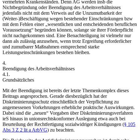
vermehrten Krankenständen.
Denn AG werden insb die
Nichtbegründung oder Beendigung des Arbeitsverhältnisses
jedenfalls nicht mit dem Verweis auf die Unzumutbarkeit der
(Weiter-)Beschäftigung wegen bestehender Einschränkungen bzw
mit dem Fehlen einer „wesentlichen und entscheidenden beruflichen
Voraussetzung“ begründen können, solange sie ihrer Förderpflicht
nicht nachgekommen sind.
Eine Benachteiligung ist vielmehr nur
dann als zulässig anzusehen, wenn trotz Ergreifung erforderlicher
und zumutbarer Maßnahmen entsprechend starke
Leistungseinschränkungen bestehen bleiben.
4.
Beendigung des Arbeitsverhältnisses
4.1.
Grundsätzliches
Mit der Beendigung ist bereits der letzte Themenkomplex dieses
Beitrags angesprochen. Gerade diesbezüglich hat der
Diskriminierungsschutz einschließlich der Verpflichtung zu
angemessenen Vorkehrungen erhebliche praktische Auswirkungen.
Dabei sind die „neuen“ Vorgaben über Diskriminierungsverfahren
ieS hinaus in unionsrechtskonformer Auslegung etwa auch bei
Beurteilung der Rechtfertigung sozialwidriger Kündigungen (
§ 105
Abs 3 Z 2 lit a ArbVG
) zu beachten.