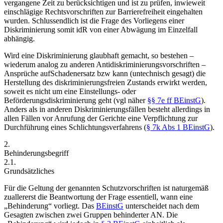
vergangene Zeit zu berücksichtigen und ist zu prüfen, inwieweit
einschlägige Rechtsvorschriften zur Barrierefreiheit eingehalten
wurden. Schlussendlich ist die Frage des Vorliegens einer
Diskriminierung somit idR von einer Abwägung im Einzelfall
abhängig.
Wird eine Diskriminierung glaubhaft gemacht, so bestehen –
wiederum analog zu anderen Antidiskriminierungsvorschriften –
Ansprüche auf
Schadenersatz bzw kann (untechnisch gesagt) die
Herstellung des diskriminierungsfreien Zustands erwirkt werden,
soweit es nicht um eine Einstellungs- oder
Beförderungsdiskriminierung geht (vgl näher
§§ 7e ff BEinstG
).
Anders als in anderen Diskriminierungsfällen besteht allerdings in
allen Fällen vor Anrufung der Gerichte eine Verpflichtung zur
Durchführung eines Schlichtungsverfahrens (
§ 7k Abs 1 BEinstG
).
2.
Behinderungsbegriff
2.1.
Grundsätzliches
Für die Geltung der genannten Schutzvorschriften ist naturgemäß
zuallererst die Beantwortung der Frage essentiell, wann eine
„Behinderung“ vorliegt. Das
BEinstG
unterscheidet nach dem
Gesagten zwischen zwei Gruppen behinderter AN. Die