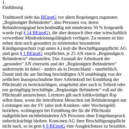
1.
Einführung
Traditionell sieht das
BEinstG
vor allem Regelungen zugunsten
„Begünstigter Behinderter“, also Personen vor, deren
Behinderungsgrad bescheidmäßig mit mindestens 50 % festgestellt
wurde (vgl
§ 14 BEinstG
), die aber dennoch über eine wirtschaftlich
verwertbare Mindestleistungsfähigkeit
verfügen. Zu nennen ist hier
neben dem noch gesondert zu erörternden besonderen
Kündigungsschutz (vgl unten 4.) insb die Beschäftigungspflicht: AG
sind gem
§ 1 BEinstG
verpflichtet, je 25 AN eine/n „Begünstigte/n
Behinderte/n“ einzustellen. Das Ausmaß der Arbeitszeit der
„gesunden“ AN einerseits und der „Begünstigten Behinderten“
andererseits ist dabei – anders als in Deutschland
– unerheblich.
Damit sind die am Stichtag beschäftigten AN unabhängig von der
zeitlichen Inanspruchnahme ihrer Arbeitskraft bei Ermittlung der
Pflichtzahl zu berücksichtigen, umgekehrt aber auch in Teilzeit oder
nur geringfügig beschäftigte „Begünstigte Behinderte“ voll auf die
Pflichtzahl anzurechnen.
Letzteres gilt nach kritikwürdiger Rsp
selbst dann, wenn die betroffenen Menschen mit Behinderungen nur
Leistungen aus der SV (also insb Kranken- oder Wochengeld)
beziehen,
wohingegen bei Ermittlung der für die Pflichtzahl
maßgeblichen nichtbehinderten AN Personen ohne Entgeltanspruch
unberücksichtigt bleiben.
Kom-
men AG ihrer Beschäftigungspflicht
nicht nach, so ist gem
§ 9 BEinstG
eine Ausgleichstaxe zu bezahlen.