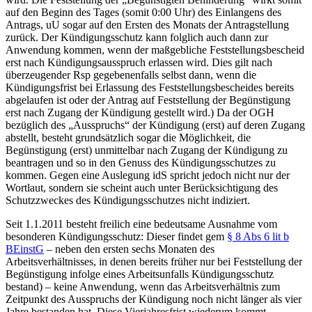
auf den Beginn des Tages (somit 0:00 Uhr)
des Einlangens des
Antrags, uU sogar auf den Ersten des Monats der Antragstellung
zurück. Der Kündigungsschutz kann folglich auch dann zur
Anwendung kommen, wenn der maßgebliche Feststellungsbescheid
erst nach Kündigungsausspruch erlassen wird. Dies gilt nach
überzeugender Rsp gegebenenfalls selbst dann, wenn die
Kündigungsfrist bei Erlassung des Feststellungsbescheides bereits
abgelaufen ist oder der Antrag auf Feststellung der Begünstigung
erst nach Zugang der Kündigung gestellt wird.
) Da der OGH
bezüglich des „Ausspruchs“ der Kündigung (erst) auf deren Zugang
abstellt,
besteht grundsätzlich sogar die Möglichkeit, die
Begünstigung (erst) unmittelbar nach Zugang der Kündigung zu
beantragen und so in den Genuss des Kündigungsschutzes zu
kommen. Gegen eine Auslegung idS spricht jedoch nicht nur der
Wortlaut, sondern sie scheint auch unter Berücksichtigung des
Schutzzweckes des Kündigungsschutzes nicht indiziert.
Seit 1.1.2011 besteht freilich eine bedeutsame Ausnahme vom
besonderen Kündigungsschutz: Dieser findet gem
§ 8 Abs 6 lit b
BEinstG
– neben den ersten sechs Monaten des
Arbeitsverhältnisses, in denen bereits früher nur bei Feststellung der
Begünstigung infolge eines Arbeitsunfalls Kündigungsschutz
bestand
) – keine Anwendung, wenn das Arbeitsverhältnis zum
Zeitpunkt des Ausspruchs der Kündigung noch nicht länger als vier
Jahre bestanden hat.
Diese Vierjahresfrist wiederum kommt