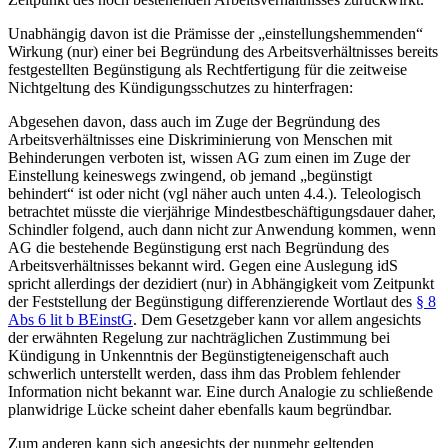
Unabhängig davon ist die Prämisse der „einstellungshemmenden“
Wirkung (nur) einer bei Begründung des Arbeitsverhältnisses bereits
festgestellten Begünstigung als Rechtfertigung für die zeitweise
Nichtgeltung des Kündigungsschutzes zu hinterfragen:
Abgesehen davon, dass auch im Zuge der Begründung des
Arbeitsverhältnisses eine Diskriminierung von Menschen mit
Behinderungen verboten ist, wissen AG zum einen im Zuge der
Einstellung keineswegs zwingend, ob jemand „begünstigt
behindert“ ist oder nicht (vgl näher auch unten 4.4.).
Teleologisch
betrachtet müsste die vierjährige Mindestbeschäftigungsdauer daher,
Schindler
folgend, auch dann nicht zur Anwendung kommen, wenn
AG die bestehende Begünstigung erst nach Begründung des
Arbeitsverhältnisses bekannt wird. Gegen eine Auslegung idS
spricht allerdings der dezidiert (nur) in Abhängigkeit vom Zeitpunkt
der Feststellung der Begünstigung differenzierende Wortlaut des
§ 8
Abs 6 lit b BEinstG
. Dem Gesetzgeber kann vor allem angesichts
der erwähnten Regelung zur nachträglichen Zustimmung bei
Kündigung in Unkenntnis der Begünstigteneigenschaft auch
schwerlich unterstellt werden, dass ihm das Problem fehlender
Information nicht bekannt war. Eine durch Analogie zu schließende
planwidrige Lücke scheint daher ebenfalls kaum begründbar.
Zum anderen kann sich angesichts der nunmehr geltenden