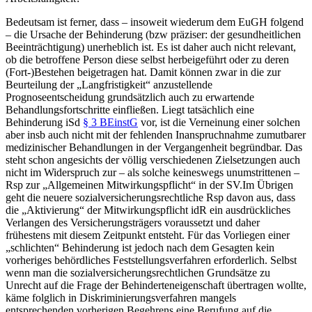
Bedeutsam ist ferner, dass – insoweit wiederum dem EuGH folgend
– die Ursache der Behinderung (bzw präziser: der gesundheitlichen
Beeinträchtigung) unerheblich ist.
Es ist daher auch nicht relevant,
ob die betroffene Person diese selbst herbeigeführt oder zu deren
(Fort-)Bestehen beigetragen hat.
Damit können zwar in die zur
Beurteilung der „Langfristigkeit“ anzustellende
Prognoseentscheidung grundsätzlich auch zu erwartende
Behandlungsfortschritte einfließen.
Liegt tatsächlich eine
Behinderung iSd
§ 3 BEinstG
vor, ist die Verneinung einer solchen
aber insb auch nicht mit der fehlenden Inanspruchnahme zumutbarer
medizinischer Behandlungen in der Vergangenheit begründbar.
Das
steht schon angesichts der völlig verschiedenen Zielsetzungen auch
nicht im Widerspruch zur – als solche keineswegs unumstrittenen –
Rsp zur „Allgemeinen Mitwirkungspflicht“ in der SV.
Im Übrigen
geht die neuere sozialversicherungsrechtliche Rsp davon aus, dass
die „Aktivierung“ der Mitwirkungspflicht idR ein ausdrückliches
Verlangen des Versicherungsträgers voraussetzt und daher
frühestens mit diesem Zeitpunkt entsteht.
Für das Vorliegen einer
„schlichten“ Behinderung ist jedoch nach dem Gesagten kein
vorheriges behördliches Feststellungsverfahren erforderlich. Selbst
wenn man die sozialversicherungsrechtlichen Grundsätze zu
Unrecht auf die Frage der Behinderteneigenschaft übertragen wollte,
käme folglich in Diskriminierungsverfahren mangels
entsprechenden vorherigen Begehrens eine Berufung auf die