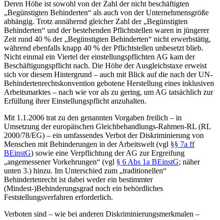
Deren Höhe ist sowohl von der Zahl der nicht beschäftigten
„Begünstigten Behinderten“ als auch von der Unternehmensgröße
abhängig. Trotz annähernd gleicher Zahl der „Begünstigten
Behinderten“ und der bestehenden Pflichtstellen waren in jüngerer
Zeit rund 40 % der „Begünstigten Behinderten“ nicht erwerbstätig,
während ebenfalls knapp 40 % der Pflichtstellen unbesetzt blieb.
Nicht einmal ein Viertel der einstellungspflichten AG kam der
Beschäftigungspflicht nach.
Die Höhe der Ausgleichstaxe erweist
sich vor diesem Hintergrund – auch mit Blick auf die nach der UN-
Behindertenrechtskonvention
gebotene Herstellung eines inklusiven
Arbeitsmarktes – nach wie vor als zu gering,
um AG tatsächlich zur
Erfüllung ihrer Einstellungspflicht anzuhalten.
Mit 1.1.2006 trat zu den genannten Vorgaben freilich – in
Umsetzung der europäischen Gleichbehandlungs-Rahmen-RL (RL
2000/78/EG) – ein umfassendes Verbot der Diskriminierung von
Menschen mit Behinderungen in der Arbeitswelt (vgl
§§ 7a ff
BEinstG
) sowie eine Verpflichtung der AG zur Ergreifung
„angemessener Vorkehrungen“ (vgl
§ 6 Abs 1a BEinstG
; näher
unten 3.) hinzu. Im Unterschied zum „traditionellen“
Behindertenrecht ist dabei weder ein bestimmter
(Mindest-)Behinderungsgrad noch ein behördliches
Feststellungsverfahren erforderlich.
Verboten sind – wie bei anderen Diskriminierungsmerkmalen –