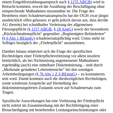
einem Entgeltfortzahlungsanspruch nach
§ 1155 ABGB
) wird in
Betracht kommen, soweit die Ausübung der Beschäftigung ohne
entsprechende Maßnahmen unzumutbar ist.
Die Frage des
Bestehens eines Schadenersatzanspruchs hat der OGH zwar jüngst
ausdrücklich offen gelassen;
er geht jedoch davon aus, dass der/die
AG (bereits) bei schuldhafter Verletzung der allgemeinen
Fürsorgepflicht (
§ 1157 ABGB
,
§ 18 AngG
) sowie der besonderen
„Rücksichtnahmepflicht“ gegenüber „Begünstigten Behinderten“
(
§ 6 Abs 1 BEinstG
) schadenersatzpflichtig wird.
Umso mehr ist
Selbiges bezüglich der „Förderpflicht“ anzunehmen.
Darüber hinaus relativiert sich die Frage der spezifischen
Rechtsfolgen einer Förderpflichtverletzung vor allem insofern
beträchtlich, als bei Nichtsetzung angemessener Maßnahmen
regelmäßig (auch) eine mittelbare Diskriminierung – insb durch
„Merkmale gestalteter Lebensbereiche“ bei den sonstigen
Arbeitsbedingungen (
§ 7b Abs 1 Z 6 BEinstG
)
– zu konstatieren
sein wird. Damit kommen auch die diesbezüglichen Rechtsfolgen,
somit wiederum Ansprüche auf Herstellung des
diskriminierungsfreien Zustands sowie auf Schadenersatz zum
Tragen.
Spezifische Auswirkungen hat eine Verletzung der Förderpflicht
nicht zuletzt im Zusammenhang mit der Rechtfertigung einer
Benachteiligung mit bestehenden Leistungseinschränkungen oder