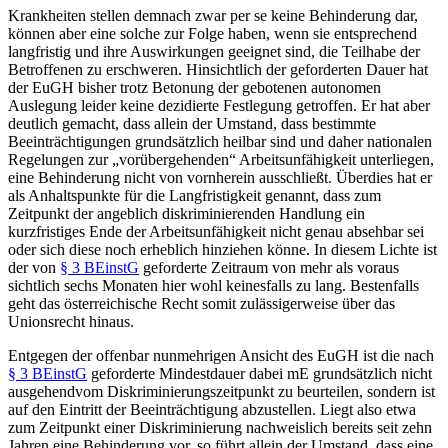
Krankheiten stellen demnach zwar per se keine Behinderung dar,
können aber eine solche zur Folge haben, wenn sie entsprechend
langfristig und ihre Auswirkungen geeignet sind, die Teilhabe der
Betroffenen zu erschweren. Hinsichtlich der geforderten Dauer hat
der EuGH bisher trotz Betonung der gebotenen autonomen
Auslegung
leider keine dezidierte Festlegung getroffen. Er hat aber
deutlich gemacht, dass allein der Umstand, dass bestimmte
Beeinträchtigungen grundsätzlich heilbar sind und daher nationalen
Regelungen zur „vorübergehenden“ Arbeitsunfähigkeit unterliegen,
eine Behinderung nicht von vornherein ausschließt.
Überdies hat er
als Anhaltspunkte für die Langfristigkeit genannt, dass zum
Zeitpunkt der angeblich diskriminierenden Handlung ein
kurzfristiges Ende der Arbeitsunfähigkeit nicht genau absehbar sei
oder sich diese noch erheblich hinziehen könne.
In diesem Lichte ist
der von
§ 3 BEinstG
geforderte Zeitraum von mehr als voraus
sichtlich sechs Monaten hier wohl keinesfalls zu lang. Bestenfalls
geht das österreichische Recht somit zulässigerweise über das
Unionsrecht hinaus.
Entgegen der offenbar nunmehrigen Ansicht des EuGH
ist die nach
§ 3 BEinstG
geforderte Mindestdauer dabei mE grundsätzlich nicht
ausgehend
vom Diskriminierungszeitpunkt zu beurteilen, sondern ist
auf den Eintritt der Beeinträchtigung abzustellen.
Liegt also etwa
zum Zeitpunkt einer Diskriminierung nachweislich bereits seit zehn
Jahren eine Behinderung vor, so führt allein der Umstand, dass eine