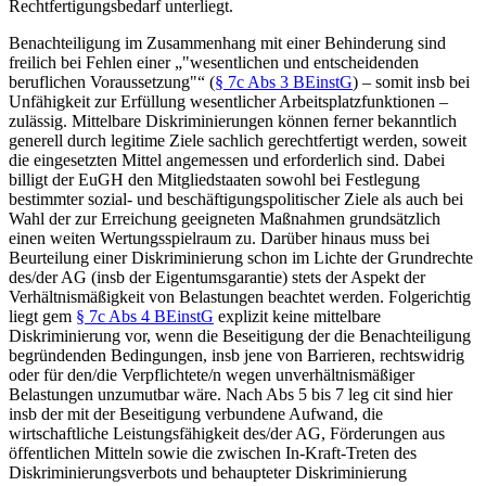
Rechtfertigungsbedarf unterliegt.
Benachteiligung im Zusammenhang mit einer Behinderung sind
freilich bei Fehlen einer „
wesentlichen und entscheidenden
beruflichen Voraussetzung
“ (
§ 7c Abs 3 BEinstG
) – somit insb bei
Unfähigkeit zur Erfüllung wesentlicher Arbeitsplatzfunktionen
–
zulässig. Mittelbare Diskriminierungen können ferner bekanntlich
generell durch legitime Ziele sachlich gerechtfertigt werden, soweit
die eingesetzten Mittel angemessen und erforderlich sind. Dabei
billigt der EuGH den Mitgliedstaaten sowohl bei Festlegung
bestimmter sozial- und beschäftigungspolitischer Ziele als auch bei
Wahl der zur Erreichung geeigneten Maßnahmen grundsätzlich
einen weiten Wertungsspielraum zu.
Darüber hinaus muss bei
Beurteilung einer Diskriminierung schon im Lichte der Grundrechte
des/der AG (insb der Eigentumsgarantie) stets der Aspekt der
Verhältnismäßigkeit von Belastungen beachtet werden. Folgerichtig
liegt gem
§ 7c Abs 4 BEinstG
explizit keine mittelbare
Diskriminierung vor, wenn die Beseitigung der die Benachteiligung
begründenden Bedingungen, insb jene von Barrieren, rechtswidrig
oder für den/die Verpflichtete/n wegen unverhältnismäßiger
Belastungen unzumutbar wäre. Nach Abs 5 bis 7 leg cit sind hier
insb der mit der Beseitigung verbundene Aufwand, die
wirtschaftliche Leistungsfähigkeit des/der AG, Förderungen aus
öffentlichen Mitteln sowie die zwischen In-Kraft-Treten des
Diskriminierungsverbots und behaupteter Diskriminierung