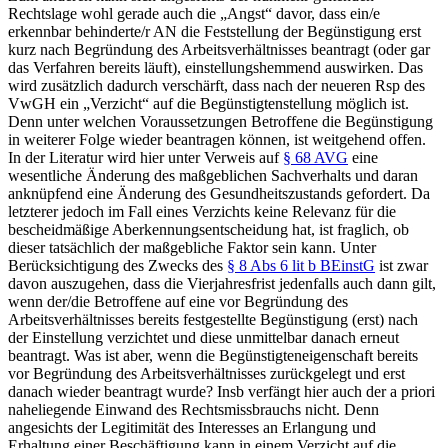
Rechtslage wohl gerade auch die „Angst“ davor, dass ein/e
erkennbar behinderte/r AN die Feststellung der Begünstigung erst
kurz nach Begründung des Arbeitsverhältnisses beantragt (oder gar
das Verfahren bereits läuft), einstellungshemmend auswirken.
Das
wird zusätzlich dadurch verschärft, dass nach der neueren Rsp des
VwGH ein „Verzicht“ auf die Begünstigtenstellung möglich ist.
Denn unter welchen Voraussetzungen Betroffene die Begünstigung
in weiterer Folge wieder beantragen können, ist weitgehend offen.
In der Literatur wird hier unter Verweis auf
§ 68 AVG
eine
wesentliche Änderung des maßgeblichen Sachverhalts und daran
anknüpfend eine Änderung des Gesundheitszustands gefordert.
Da
letzterer jedoch im Fall eines Verzichts keine Relevanz für die
bescheidmäßige Aberkennungsentscheidung hat, ist fraglich, ob
dieser tatsächlich der maßgebliche Faktor sein kann.
Unter
Berücksichtigung des Zwecks des
§ 8 Abs 6 lit b BEinstG
ist zwar
davon auszugehen, dass die Vierjahresfrist jedenfalls auch dann gilt,
wenn der/die Betroffene auf eine vor Begründung des
Arbeitsverhältnisses bereits festgestellte Begünstigung (erst) nach
der Einstellung verzichtet und diese unmittelbar danach erneut
beantragt.
Was ist aber, wenn die Begünstigteneigenschaft bereits
vor Begründung des Arbeitsverhältnisses zurückgelegt und erst
danach wieder beantragt wurde? Insb verfängt hier auch der a priori
naheliegende Einwand des Rechtsmissbrauchs nicht. Denn
angesichts der Legitimität des Interesses an Erlangung und
Erhaltung einer Beschäftigung kann in einem Verzicht auf die