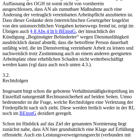
Auffassung des OGH ist somit nicht von vornherein
ausgeschlossen, dass AN als zumutbare Maßnahme auch eine
Änderung der vertraglich vereinbarten Arbeitspflicht anzubieten ist.
Dass dieser Gedanke dem österreichischen Gesetzgeber losgelöst
von den unionsrechtlichen Vorgaben keineswegs fremd ist, zeigt im
Übrigen auch
§ 8 Abs 4 lit b BEinstG
, der hinsichtlich der
Kündigung „Begünstigter Behinderter“ wegen Dienstunfähigkeit
ausdrücklich darauf abstellt, dass die betroffene Person dauerhaft
unfähig wird, die im Dienstvertrag vereinbarte Arbeit zu leisten und
nachweislich trotz Zustimmung auch an einem anderen geeigneten
Arbeitsplatz ohne erheblichen Schaden nicht weiterbeschäftigt
werden kann (vgl dazu auch noch unten 4.3.).
3.2.
Rechtsfolgen
Insgesamt birgt schon die gebotene Verhältnismäßigkeitsprüfung im
Einzelfall naturgemäß Rechtsunsicherheit auf beiden Seiten. Umso
bedeutender ist die Frage, welche Rechtsfolgen eine Verletzung der
Förderpflicht nach sich zieht. Diese werden freilich weder in der RL
noch im
BEinstG
dezidiert geregelt.
Schon im Hinblick auf das Ziel der genannten Normierung liegt
zunächst nahe, dass AN hier grundsätzlich eine Klage auf Erfüllung
offensteht. Auch ein Leistungsverweigerungsrecht (verbunden mit