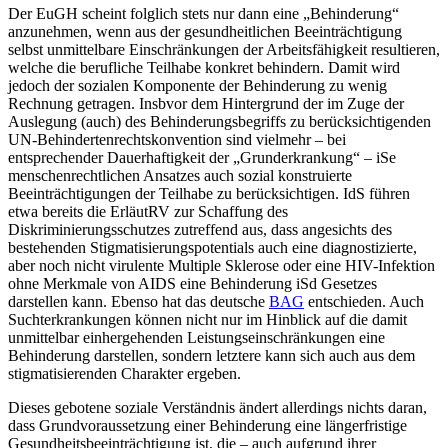
Der EuGH scheint folglich stets nur dann eine „Behinderung“
anzunehmen, wenn aus der gesundheitlichen Beeinträchtigung
selbst unmittelbare Einschränkungen der Arbeitsfähigkeit resultieren,
welche die berufliche Teilhabe konkret behindern.
Damit wird
jedoch der sozialen Komponente der Behinderung zu wenig
Rechnung getragen.
Insb
vor dem Hintergrund der im Zuge der
Auslegung (auch) des Behinderungsbegriffs zu berücksichtigenden
UN-Behindertenrechtskonvention
sind vielmehr – bei
entsprechender Dauerhaftigkeit der „Grunderkrankung“ – iSe
menschenrechtlichen Ansatzes auch sozial konstruierte
Beeinträchtigungen der Teilhabe zu berücksichtigen.
IdS führen
etwa bereits die ErläutRV
zur Schaffung des
Diskriminierungsschutzes zutreffend aus, dass angesichts des
bestehenden Stigmatisierungspotentials auch eine diagnostizierte,
aber noch nicht virulente Multiple Sklerose oder eine HIV-Infektion
ohne Merkmale von AIDS eine Behinderung iSd Gesetzes
darstellen kann. Ebenso hat das deutsche
BAG
entschieden.
Auch
Suchterkrankungen können nicht nur im Hinblick auf die damit
unmittelbar einhergehenden Leistungseinschränkungen eine
Behinderung darstellen, sondern letztere kann sich auch aus dem
stigmatisierenden Charakter ergeben.
Dieses gebotene soziale Verständnis ändert allerdings nichts daran,
dass Grundvoraussetzung einer Behinderung eine längerfristige
Gesundheitsbeeinträchtigung ist, die – auch aufgrund ihrer