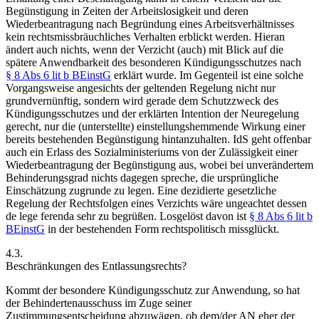
Begünstigung in Zeiten der Arbeitslosigkeit und deren
Wiederbeantragung nach Begründung eines Arbeitsverhältnisses
kein rechtsmissbräuchliches Verhalten erblickt werden. Hieran
ändert auch nichts, wenn der Verzicht (auch) mit Blick auf die
spätere Anwendbarkeit des besonderen Kündigungsschutzes nach
§ 8 Abs 6 lit b BEinstG
erklärt wurde. Im Gegenteil ist eine solche
Vorgangsweise angesichts der geltenden Regelung nicht nur
grundvernünftig, sondern wird gerade dem Schutzzweck des
Kündigungsschutzes und der erklärten Intention der Neuregelung
gerecht, nur die (unterstellte) einstellungshemmende Wirkung einer
bereits bestehenden Begünstigung hintanzuhalten. IdS geht offenbar
auch ein Erlass des Sozialministeriums von der Zulässigkeit einer
Wiederbeantragung der Begünstigung aus, wobei bei unverändertem
Behinderungsgrad nichts dagegen spreche, die ursprüngliche
Einschätzung zugrunde zu legen.
Eine dezidierte gesetzliche
Regelung der Rechtsfolgen eines Verzichts wäre ungeachtet dessen
de lege ferenda sehr zu begrüßen. Losgelöst davon ist
§ 8 Abs 6 lit b
BEinstG
in der bestehenden Form rechtspolitisch missglückt.
4.3.
Beschränkungen des Entlassungsrechts?
Kommt der besondere Kündigungsschutz zur Anwendung, so hat
der Behindertenausschuss im Zuge seiner
Zustimmungsentscheidung abzuwägen, ob dem/der AN eher der