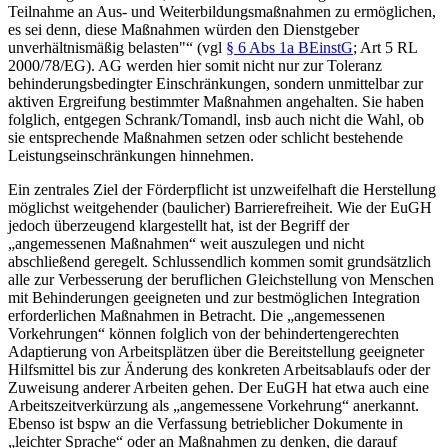
Teilnahme an Aus- und Weiterbildungsmaßnahmen zu ermöglichen,
es sei denn, diese Maßnahmen würden den Dienstgeber
unverhältnismäßig belasten
“ (vgl
§ 6 Abs 1a BEinstG
; Art 5 RL
2000/78/EG). AG werden hier somit nicht nur zur Toleranz
behinderungsbedingter Einschränkungen, sondern unmittelbar zur
aktiven Ergreifung bestimmter Maßnahmen angehalten.
Sie haben
folglich, entgegen
Schrank/Tomandl
,
insb auch nicht die Wahl, ob
sie entsprechende Maßnahmen setzen oder schlicht bestehende
Leistungseinschränkungen hinnehmen.
Ein zentrales Ziel der Förderpflicht ist unzweifelhaft die Herstellung
möglichst weitgehender (baulicher) Barrierefreiheit. Wie der EuGH
jedoch überzeugend klargestellt hat, ist der Begriff der
„angemessenen Maßnahmen“ weit auszulegen und nicht
abschließend geregelt.
Schlussendlich kommen somit grundsätzlich
alle zur Verbesserung der beruflichen Gleichstellung von Menschen
mit Behinderungen geeigneten und zur bestmöglichen Integration
erforderlichen Maßnahmen in Betracht. Die „angemessenen
Vorkehrungen“ können folglich von der behindertengerechten
Adaptierung von Arbeitsplätzen über die Bereitstellung geeigneter
Hilfsmittel bis zur Änderung des konkreten Arbeitsablaufs oder der
Zuweisung anderer Arbeiten gehen. Der EuGH hat etwa auch eine
Arbeitszeitverkürzung als „angemessene Vorkehrung“ anerkannt.
Ebenso ist bspw an die Verfassung betrieblicher Dokumente in
„leichter Sprache“ oder an Maßnahmen zu denken, die darauf