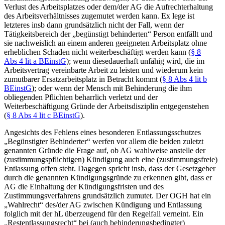
Verlust des Arbeitsplatzes oder dem/der AG die Aufrechterhaltung
des Arbeitsverhältnisses zugemutet werden kann. Ex lege ist
letzteres insb dann grundsätzlich nicht der Fall, wenn der
Tätigkeitsbereich der „begünstigt behinderten“ Person entfällt und
sie nachweislich an einem anderen geeigneten Arbeitsplatz ohne
erheblichen Schaden nicht weiterbeschäftigt werden kann (
§ 8
Abs 4 lit a BEinstG
); wenn diese
dauerhaft unfähig wird, die im
Arbeitsvertrag vereinbarte Arbeit zu leisten und wiederum kein
zumutbarer Ersatzarbeitsplatz in Betracht kommt (
§ 8 Abs 4 lit b
BEinstG
); oder wenn der Mensch mit Behinderung die ihm
obliegenden Pflichten beharrlich verletzt und der
Weiterbeschäftigung Gründe der Arbeitsdisziplin entgegenstehen
(
§ 8 Abs 4 lit c BEinstG
).
Angesichts des Fehlens eines besonderen Entlassungsschutzes
„Begünstigter Behinderter“ werfen vor allem die beiden zuletzt
genannten Gründe die Frage auf, ob AG wahlweise anstelle der
(zustimmungspflichtigen) Kündigung auch eine (zustimmungsfreie)
Entlassung offen steht. Dagegen spricht insb, dass der Gesetzgeber
durch die genannten Kündigungsgründe zu erkennen gibt, dass er
AG die Einhaltung der Kündigungsfristen und des
Zustimmungsverfahrens grundsätzlich zumutet. Der OGH
hat ein
„Wahlrecht“ des/der AG zwischen Kündigung und Entlassung
folglich mit der hL
überzeugend für den Regelfall verneint. Ein
„Restentlassungsrecht“ bei (auch behinderungsbedingter)