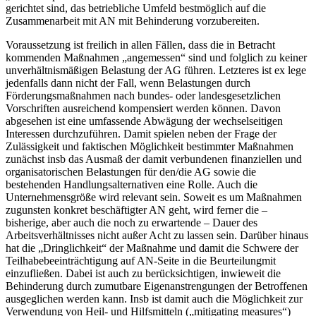
gerichtet sind, das betriebliche Umfeld bestmöglich auf die
Zusammenarbeit mit AN mit Behinderung vorzubereiten.
Voraussetzung ist freilich in allen Fällen, dass die in Betracht
kommenden Maßnahmen „angemessen“ sind und folglich zu keiner
unverhältnismäßigen Belastung der AG führen. Letzteres ist ex lege
jedenfalls dann nicht der Fall, wenn Belastungen durch
Förderungsmaßnahmen nach bundes- oder landesgesetzlichen
Vorschriften ausreichend kompensiert werden können. Davon
abgesehen ist eine umfassende Abwägung der wechselseitigen
Interessen durchzuführen.
Damit spielen neben der Frage der
Zulässigkeit und faktischen Möglichkeit bestimmter Maßnahmen
zunächst insb das Ausmaß der damit verbundenen finanziellen und
organisatorischen Belastungen für den/die AG sowie die
bestehenden Handlungsalternativen eine Rolle. Auch die
Unternehmensgröße wird relevant sein. Soweit es um Maßnahmen
zugunsten konkret beschäftigter AN geht, wird ferner die –
bisherige, aber auch die noch zu erwartende – Dauer des
Arbeitsverhältnisses nicht außer Acht zu lassen sein. Darüber hinaus
hat die „Dringlichkeit“ der Maßnahme und damit die Schwere der
Teilhabebeeinträchtigung auf AN-Seite in die Beurteilung
mit
einzufließen. Dabei ist auch zu berücksichtigen, inwieweit die
Behinderung durch zumutbare Eigenanstrengungen der Betroffenen
ausgeglichen werden kann. Insb ist damit auch die Möglichkeit zur
Verwendung von Heil- und Hilfsmitteln („mitigating measures“)