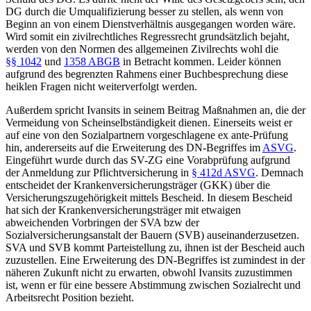
DG durch die Umqualifizierung besser zu stellen, als wenn von
Beginn an von einem Dienstverhältnis ausgegangen worden wäre.
Wird somit ein zivilrechtliches Regressrecht grundsätzlich bejaht,
werden von den Normen des allgemeinen Zivilrechts wohl die
§§ 1042
und
1358 ABGB
in Betracht kommen. Leider können
aufgrund des begrenzten Rahmens einer Buchbesprechung diese
heiklen Fragen nicht weiterverfolgt werden.
Außerdem spricht
Ivansits
in seinem Beitrag Maßnahmen an, die der
Vermeidung von Scheinselbständigkeit dienen. Einerseits weist er
auf eine von den Sozialpartnern vorgeschlagene ex ante-Prüfung
hin, andererseits auf die Erweiterung des DN-Begriffes im
ASVG
.
Eingeführt wurde durch das SV-ZG eine Vorabprüfung aufgrund
der Anmeldung zur Pflichtversicherung in
§ 412d ASVG
. Demnach
entscheidet der Krankenversicherungsträger (GKK) über die
Versicherungszugehörigkeit mittels Bescheid. In diesem Bescheid
hat sich der Krankenversicherungsträger mit etwaigen
abweichenden Vorbringen der SVA bzw der
Sozialversicherungsanstalt der Bauern (SVB) auseinanderzusetzen.
SVA und SVB kommt Parteistellung zu, ihnen ist der Bescheid auch
zuzustellen. Eine Erweiterung des DN-Begriffes ist zumindest in der
näheren Zukunft nicht zu erwarten, obwohl
Ivansits
zuzustimmen
ist, wenn er für eine bessere Abstimmung zwischen Sozialrecht und
Arbeitsrecht Position bezieht.