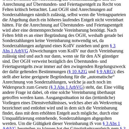
Anrechnung auf Überstunden- und Feiertagsentgelt zu Recht von
Felten
kritisch betrachtet. Laut OGH sind Anrechnungen auf
Sonderzahlungen nämlich zulässig, selbst wenn die Vertragsparteien
die Abgeltung durch ein höheres laufendes Entgelt nicht vereinbart
hätten. Für die Anrechnung auf Überstunden- und Feiertagsentgelt
wird aber eine dementsprechende Vereinbarung benötigt. Nach
Felten fehlt es an einer Begründung des OGH, weshalb gerade bei
Sonderzahlungen keine Vereinbarung notwendig sei, da
Sonderzahlungen aufgrund eines KollV zustehen und gem
§ 3
Abs 1 ArbVG
Abweichungen vom KollV nur durch Vereinbarung
zulässig sind und auch nur dann, wenn sie für den AN günstiger
sind. Der OGH verweist bezüglich des Überstunden- und
Feiertagsentgelts zwar immer auf den zwingenden Regelungszweck
der dafür geltenden Bestimmungen (
§ 10 AZG
und
§ 9 ARG
); dies
stellt aber keine geeignete Begründung für die „automatische“
Anrechnung von Sonderzahlungen, welche ja auch noch im
Widerspruch zum Gesetz (
§ 3 Abs 1 ArbVG
) steht, dar. Eine völlig
andere Frage ist dabei, ob eine solche Vereinbarung überhaupt
getroffen werden kann. Ausgangssituation ist das (irrtümliche)
Vorliegen eines Dienstverhältnisses, welches aber als Werkvertrag
bezeichnet und entlohnt wird und in dem sich die Vereinbarung
findet, dass mit dem erhöhten Entgelt auch mögliche, durch eine
Umqualifizierung entstehende, Sonderzahlungen abgegolten
werden. Um die Gültigkeit dieser Vereinbarung iS von
§ 3 Abs 1
ArbVG
beurteilen zu können hat der Günstigkeitsvergleich gem
§ 3