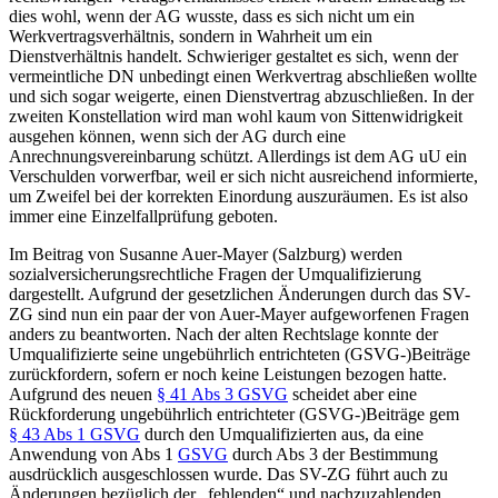
dies wohl, wenn der AG wusste, dass es sich nicht um ein
Werkvertragsverhältnis, sondern in Wahrheit um ein
Dienstverhältnis handelt. Schwieriger gestaltet es sich, wenn der
vermeintliche DN unbedingt einen Werkvertrag abschließen wollte
und sich sogar weigerte, einen Dienstvertrag abzuschließen. In der
zweiten Konstellation wird man wohl kaum von Sittenwidrigkeit
ausgehen können, wenn sich der AG durch eine
Anrechnungsvereinbarung schützt. Allerdings ist dem AG uU ein
Verschulden vorwerfbar, weil er sich nicht ausreichend informierte,
um Zweifel bei der korrekten Einordung auszuräumen. Es ist also
immer eine Einzelfallprüfung geboten.
Im Beitrag von
Susanne Auer-Mayer
(Salzburg) werden
sozialversicherungsrechtliche Fragen der Umqualifizierung
dargestellt. Aufgrund der gesetzlichen Änderungen durch das SV-
ZG sind nun ein paar der von
Auer-Mayer
aufgeworfenen Fragen
anders zu beantworten. Nach der alten Rechtslage konnte der
Umqualifizierte seine ungebührlich entrichteten (GSVG-)Beiträge
zurückfordern, sofern er noch keine Leistungen bezogen hatte.
Aufgrund des neuen
§ 41 Abs 3 GSVG
scheidet aber eine
Rückforderung ungebührlich entrichteter (GSVG-)Beiträge gem
§ 43 Abs 1 GSVG
durch den Umqualifizierten aus, da eine
Anwendung von Abs 1
GSVG
durch Abs 3 der Bestimmung
ausdrücklich ausgeschlossen wurde. Das SV-ZG führt auch zu
Änderungen bezüglich der „fehlenden“ und nachzuzahlenden