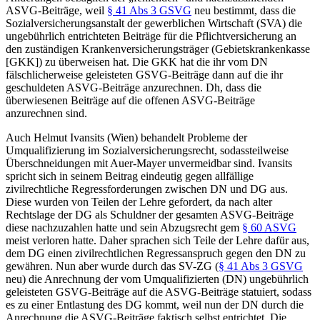
ASVG-Beiträge, weil
§ 41 Abs 3 GSVG
neu bestimmt, dass die
Sozialversicherungsanstalt der gewerblichen Wirtschaft (SVA) die
ungebührlich entrichteten Beiträge für die Pflichtversicherung an
den zuständigen Krankenversicherungsträger (Gebietskrankenkasse
[GKK]) zu überweisen hat. Die GKK hat die ihr vom DN
fälschlicherweise geleisteten GSVG-Beiträge dann auf die ihr
geschuldeten ASVG-Beiträge anzurechnen. Dh, dass die
überwiesenen Beiträge auf die offenen ASVG-Beiträge
anzurechnen sind.
Auch
Helmut Ivansits
(Wien) behandelt Probleme der
Umqualifizierung im Sozialversicherungsrecht, sodass
teilweise
Überschneidungen mit
Auer-Mayer
unvermeidbar sind.
Ivansits
spricht sich in seinem Beitrag eindeutig gegen allfällige
zivilrechtliche Regressforderungen zwischen DN und DG aus.
Diese wurden von Teilen der Lehre gefordert, da nach alter
Rechtslage der DG als Schuldner der gesamten ASVG-Beiträge
diese nachzuzahlen hatte und sein Abzugsrecht gem
§ 60 ASVG
meist verloren hatte. Daher sprachen sich Teile der Lehre dafür aus,
dem DG einen zivilrechtlichen Regressanspruch gegen den DN zu
gewähren. Nun aber wurde durch das SV-ZG (
§ 41 Abs 3 GSVG
neu) die Anrechnung der vom Umqualifizierten (DN) ungebührlich
geleisteten GSVG-Beiträge auf die ASVG-Beiträge statuiert, sodass
es zu einer Entlastung des DG kommt, weil nun der DN durch die
Anrechnung die ASVG-Beiträge faktisch selbst entrichtet. Die