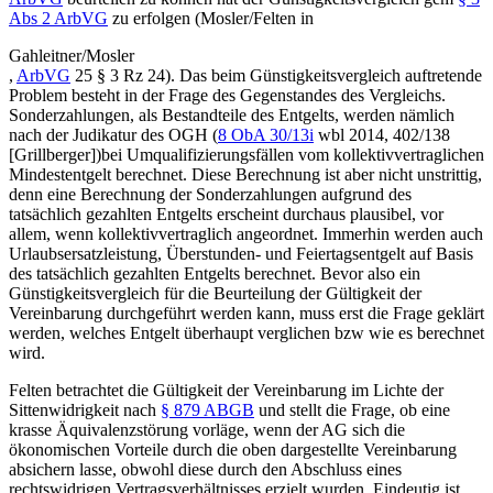
Abs 2 ArbVG
zu erfolgen (
Mosler/Felten
in
Gahleitner/Mosler
,
ArbVG
25 § 3 Rz 24). Das beim Günstigkeitsvergleich auftretende
Problem besteht in der Frage des Gegenstandes des Vergleichs.
Sonderzahlungen, als Bestandteile des Entgelts, werden nämlich
nach der Judikatur des
OGH
(
8 ObA 30/13i
wbl 2014, 402/138
[
Grillberger
])
bei Umqualifizierungsfällen vom kollektivvertraglichen
Mindestentgelt berechnet. Diese Berechnung ist aber nicht unstrittig,
denn eine Berechnung der Sonderzahlungen aufgrund des
tatsächlich gezahlten Entgelts erscheint durchaus plausibel, vor
allem, wenn kollektivvertraglich angeordnet. Immerhin werden auch
Urlaubsersatzleistung, Überstunden- und Feiertagsentgelt auf Basis
des tatsächlich gezahlten Entgelts berechnet. Bevor also ein
Günstigkeitsvergleich für die Beurteilung der Gültigkeit der
Vereinbarung durchgeführt werden kann, muss erst die Frage geklärt
werden, welches Entgelt überhaupt verglichen bzw wie es berechnet
wird.
Felten
betrachtet die Gültigkeit der Vereinbarung im Lichte der
Sittenwidrigkeit nach
§ 879 ABGB
und stellt die Frage, ob eine
krasse Äquivalenzstörung vorläge, wenn der AG sich die
ökonomischen Vorteile durch die oben dargestellte Vereinbarung
absichern lasse, obwohl diese durch den Abschluss eines
rechtswidrigen Vertragsverhältnisses erzielt wurden. Eindeutig ist