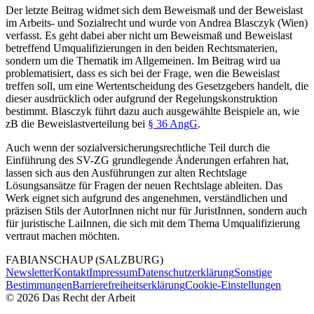
Der letzte Beitrag widmet sich dem Beweismaß und der Beweislast
im Arbeits- und Sozialrecht und wurde von
Andrea Blasczyk
(Wien)
verfasst. Es geht dabei aber nicht um Beweismaß und Beweislast
betreffend Umqualifizierungen in den beiden Rechtsmaterien,
sondern um die Thematik im Allgemeinen. Im Beitrag wird ua
problematisiert, dass es sich bei der Frage, wen die Beweislast
treffen soll, um eine Wertentscheidung des Gesetzgebers handelt, die
dieser ausdrücklich oder aufgrund der Regelungskonstruktion
bestimmt.
Blasczyk
führt dazu auch ausgewählte Beispiele an, wie
zB die Beweislastverteilung bei
§ 36 AngG
.
Auch wenn der sozialversicherungsrechtliche Teil durch die
Einführung des SV-ZG grundlegende Änderungen erfahren hat,
lassen sich aus den Ausführungen zur alten Rechtslage
Lösungsansätze für Fragen der neuen Rechtslage ableiten. Das
Werk eignet sich aufgrund des angenehmen, verständlichen und
präzisen Stils der AutorInnen nicht nur für JuristInnen, sondern auch
für juristische LaiInnen, die sich mit dem Thema Umqualifizierung
vertraut machen möchten.
FABIAN
SCHAUP
(SALZBURG)
Newsletter
Kontakt
Impressum
Datenschutzerklärung
Sonstige
Bestimmungen
Barrierefreiheitserklärung
Cookie-Einstellungen
©
2026
Das Recht der Arbeit