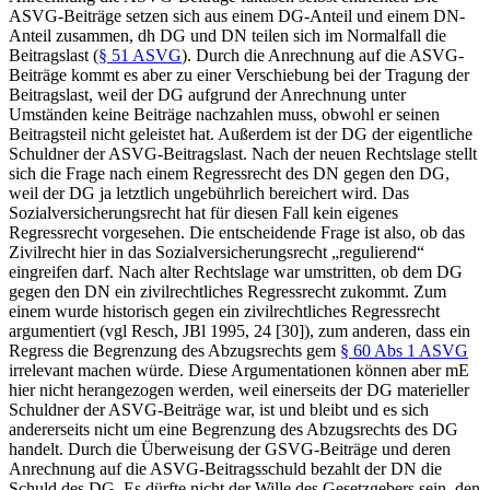
ASVG-Beiträge setzen sich aus einem DG-Anteil und einem DN-
Anteil zusammen, dh DG und DN teilen sich im Normalfall die
Beitragslast (
§ 51 ASVG
). Durch die Anrechnung auf die ASVG-
Beiträge kommt es aber zu einer Verschiebung bei der Tragung der
Beitragslast, weil der DG aufgrund der Anrechnung unter
Umständen keine Beiträge nachzahlen muss, obwohl er seinen
Beitragsteil nicht geleistet hat. Außerdem ist der DG der eigentliche
Schuldner der ASVG-Beitragslast. Nach der neuen Rechtslage stellt
sich die Frage nach einem Regressrecht des DN gegen den DG,
weil der DG ja letztlich ungebührlich bereichert wird. Das
Sozialversicherungsrecht hat für diesen Fall kein eigenes
Regressrecht vorgesehen. Die entscheidende Frage ist also, ob das
Zivilrecht hier in das Sozialversicherungsrecht „regulierend“
eingreifen darf. Nach alter Rechtslage war umstritten, ob dem DG
gegen den DN ein zivilrechtliches Regressrecht zukommt. Zum
einem wurde historisch gegen ein zivilrechtliches Regressrecht
argumentiert (vgl
Resch
,
JBl 1995, 24
[30]), zum anderen, dass ein
Regress die Begrenzung des Abzugsrechts gem
§ 60 Abs 1 ASVG
irrelevant machen würde. Diese Argumentationen können aber mE
hier nicht herangezogen werden, weil einerseits der DG materieller
Schuldner der ASVG-Beiträge war, ist und bleibt und es sich
andererseits nicht um eine Begrenzung des Abzugsrechts des DG
handelt. Durch die Überweisung der GSVG-Beiträge und deren
Anrechnung auf die ASVG-Beitragsschuld bezahlt der DN die
Schuld des DG. Es dürfte nicht der Wille des Gesetzgebers sein, den